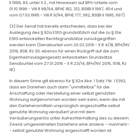
II 1999, 93, unter II.2., mit Hinweisen auf BFH-Urteile vom
01.10.1996 - VIII R 68/94, BFHE 182, 312, BStBl II 1997, 454 und
vom 07.03.1995 - VIII R 9/94, BFHE 177, 392, BStBl II 1995, 697).
(3) Der Senat hat bereits entschieden, dass bei der
Auslegung des § 92a EStG grundsätzlich auf die zu § 10e
EStG entwickelten Rechtsgrundsätze zurückgegriffen
werden kann (Senatsurteil vom 20.03.2019 - X R 4/18, BFH/NV
2019, 808, Rz 30; ebenso für einen Rückgriff auf die zum
Eigenheimzulagengesetz entwickelten Grundsätze
Senatsurteil vom 27.01.2016 - X R 23/14, BFH/NV 2016, 1018, Rz
18).
In diesem Sinne gilt ebenso für § 92a Abs. 1 Satz 1 Nr. 1 EStG,
dass ein Darlehen auch dann "unmittelbar" für die
Anschaffung oder Herstellung einer selbst genutzten
Wohnung aufgenommen worden sein kann, wenn die mit
den Darlehensmitteln ursprünglich angeschaffte selbst
genutzte Wohnung veräußert und mit dem
Veräußerungserlös unter Aufrechterhaltung des zu diesem
Zweck umgewidmeten Darlehens eine andere --nunmehr-
- selbst genutzte Wohnung angeschafft worden ist.