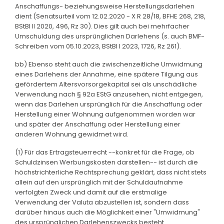
Anschaffungs- beziehungsweise Herstellungsdarlehen
dient (Senatsurteil vom 12.02.2020 - X R 28/18, BFHE 268, 218,
BStBl II 2020, 496, Rz 30). Dies gilt auch bei mehrfacher
Umschuldung des ursprünglichen Darlehens (s. auch BMF-
Schreiben vom 05.10.2023, BStBl I 2023, 1726, Rz 261).
bb) Ebenso steht auch die zwischenzeitliche Umwidmung
eines Darlehens der Annahme, eine spätere Tilgung aus
gefördertem Altersvorsorgekapital sei als unschädliche
Verwendung nach § 92a EStG anzusehen, nicht entgegen,
wenn das Darlehen ursprünglich für die Anschaffung oder
Herstellung einer Wohnung aufgenommen worden war
und später der Anschaffung oder Herstellung einer
anderen Wohnung gewidmet wird.
(1) Für das Ertragsteuerrecht --konkret für die Frage, ob
Schuldzinsen Werbungskosten darstellen-- ist durch die
höchstrichterliche Rechtsprechung geklärt, dass nicht stets
allein auf den ursprünglich mit der Schuldaufnahme
verfolgten Zweck und damit auf die erstmalige
Verwendung der Valuta abzustellen ist, sondern dass
darüber hinaus auch die Möglichkeit einer "Umwidmung"
des ursprünglichen Darlehenszwecks besteht.