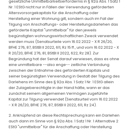
gesetzliche Unmittelbarkeitserfordernis in § 92a Abs. 1 Satz 1
Nr. 1 EStG nicht nur in Fällen der Verwendung geförderten
Altersvorsorgekapitals für die Anschaffung oder
Herstellung einer Wohnung gilt, sondern auch im Fall der
Tilgung von Anschaffungs- oder Herstellungsdarlehen das
geförderte Kapital "unmittelbar" für den jeweils
begünstigten wohnungswirtschaftlichen Zweck verwendet
werden muss (Senatsurteile vom 16.02.2022 - X R 26/20,
BFHE 276, 87, BStBl II 2022, 611, Rz 15 ff., und vom 16.02.2022 - X
R 20/20, BFHE 276, 81, BStBl II 2022, 622, Rz 28). Zur
Begründung hat der Senat darauf verwiesen, dass es ohne
eine unmittelbare --also enge-- zeitliche Verbindung
zwischen der Entnahme des geförderten Kapitals und
seiner begünstigten Verwendung in Gestalt der Tilgung des
Darlehens im Sinne des § 92a Abs. 1 Satz 1 Nr. 1 EStG allein
der Zulageberechtigte in der Hand hätte, wann er das
zunächst seinem allgemeinen Vermögen zugeführte
Kapital zur Tilgung verwendet (Senatsurteil vom 16.02.2022
- X R 26/20, BFHE 276, 87, BStBl II 2022, 611, Rz 24).
2. Anknüpfend an diese Rechtsprechung kann ein Darlehen
auch dann im Sinne von § 92a Abs. 1 Satz 1 Nr. 1 Alternative 2
EStG "unmittelbar" für die Anschaffung oder Herstellung