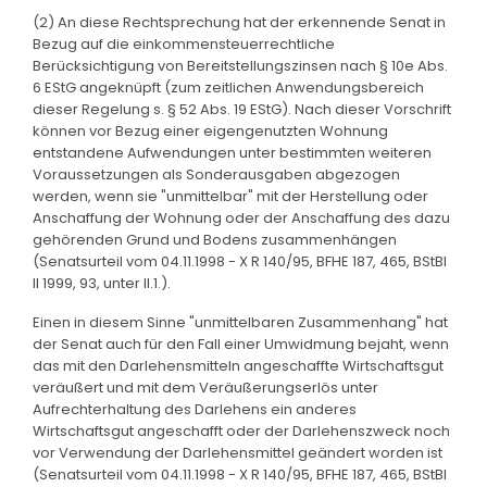
(2) An diese Rechtsprechung hat der erkennende Senat in
Bezug auf die einkommensteuerrechtliche
Berücksichtigung von Bereitstellungszinsen nach § 10e Abs.
6 EStG angeknüpft (zum zeitlichen Anwendungsbereich
dieser Regelung s. § 52 Abs. 19 EStG). Nach dieser Vorschrift
können vor Bezug einer eigengenutzten Wohnung
entstandene Aufwendungen unter bestimmten weiteren
Voraussetzungen als Sonderausgaben abgezogen
werden, wenn sie "unmittelbar" mit der Herstellung oder
Anschaffung der Wohnung oder der Anschaffung des dazu
gehörenden Grund und Bodens zusammenhängen
(Senatsurteil vom 04.11.1998 - X R 140/95, BFHE 187, 465, BStBl
II 1999, 93, unter II.1.).
Einen in diesem Sinne "unmittelbaren Zusammenhang" hat
der Senat auch für den Fall einer Umwidmung bejaht, wenn
das mit den Darlehensmitteln angeschaffte Wirtschaftsgut
veräußert und mit dem Veräußerungserlös unter
Aufrechterhaltung des Darlehens ein anderes
Wirtschaftsgut angeschafft oder der Darlehenszweck noch
vor Verwendung der Darlehensmittel geändert worden ist
(Senatsurteil vom 04.11.1998 - X R 140/95, BFHE 187, 465, BStBl