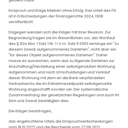
gedient habe.
Einspruch und Klage blieben ohne Erfolg. Das Urteil des FG
ist in Entscheidungen der Finanzgerichte 2024, 1308
veröffentlicht.
Dagegen wenden sich die Kläger mit ihrer Revision. Zur
Begründung tragen sie im Wesentlichen vor, der Wortlaut
des § 92a Abs. 1 Satz 1 Nr. 1 i.V.m. Satz 5 EStG verlange ein "zu
diesem Zweck aufgenommenes Darlehen", nicht aber ein
"für dieses Objekt aufgenommenes Darlehen". Daher
müsse es ausreichen, wenn das zu tilgende Darlehen zur
Anschaffung/Herstellung einer selbstgenutzten Wohnung
aufgenommen und nach Umschuldungen und Verkauf
dieser Wohnung mit dem an die Bank verpfändeten
Verkaufserlös die im Entnahmezeitpunkt selbstgenutzte
Wohnung angeschafft worden sei. Der systematische
Zusammenhang der gesetzlichen Regelungen und auch ihr
Sinn und Zweck bestätigten dies.
Die Kläger beantragen,
das angefochtene Urteil, die Einspruchsentscheidungen
vom 19.01.2022 und die Bescheide vom 27.09.2021