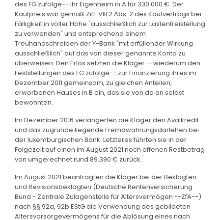
des FG zufolge-- ihr Eigenheim in A für 330.000 €. Der
Kaufpreis war gemäß Ziff. VIII.2 Abs. 2 des Kaufvertrags bei
Fälligkeit in voller Höhe "ausschließlich zur Lastenfreistellung
zu verwenden" und entsprechend einem
Treuhandschreiben der Y-Bank "mit erfüllender Wirkung
ausschließlich" auf das von dieser genannte Konto zu
überweisen. Den Erlös setzten die Kläger --wiederum den
Feststellungen des FG zufolge-- zur Finanzierung ihres im
Dezember 2011 gemeinsam, zu gleichen Anteilen,
erworbenen Hauses in B ein, das sie von da an selbst
bewohnten.
Im Dezember 2016 verlängerten die Kläger den Avalkredit
und das zugrunde liegende Fremdwährungsdarlehen bei
der luxemburgischen Bank. Letzteres führten sie in der
Folgezeit auf einen im August 2021 noch offenen Restbetrag
von umgerechnet rund 89.390 € zurück.
Im August 2021 beantragten die Kläger bei der Beklagten
und Revisionsbeklagten (Deutsche Rentenversicherung
Bund - Zentrale Zulagenstelle für Altersvermögen --ZfA--)
nach §§ 92a, 92b EStG die Verwendung des gebildeten
Altersvorsorgevermögens für die Ablösung eines nach