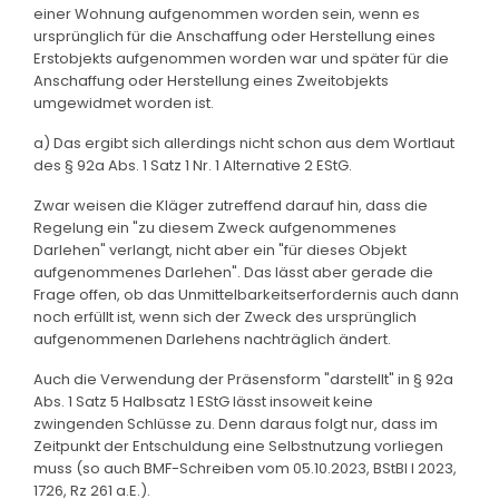
einer Wohnung aufgenommen worden sein, wenn es
ursprünglich für die Anschaffung oder Herstellung eines
Erstobjekts aufgenommen worden war und später für die
Anschaffung oder Herstellung eines Zweitobjekts
umgewidmet worden ist.
a) Das ergibt sich allerdings nicht schon aus dem Wortlaut
des § 92a Abs. 1 Satz 1 Nr. 1 Alternative 2 EStG.
Zwar weisen die Kläger zutreffend darauf hin, dass die
Regelung ein "zu diesem Zweck aufgenommenes
Darlehen" verlangt, nicht aber ein "für dieses Objekt
aufgenommenes Darlehen". Das lässt aber gerade die
Frage offen, ob das Unmittelbarkeitserfordernis auch dann
noch erfüllt ist, wenn sich der Zweck des ursprünglich
aufgenommenen Darlehens nachträglich ändert.
Auch die Verwendung der Präsensform "darstellt" in § 92a
Abs. 1 Satz 5 Halbsatz 1 EStG lässt insoweit keine
zwingenden Schlüsse zu. Denn daraus folgt nur, dass im
Zeitpunkt der Entschuldung eine Selbstnutzung vorliegen
muss (so auch BMF-Schreiben vom 05.10.2023, BStBl I 2023,
1726, Rz 261 a.E.).