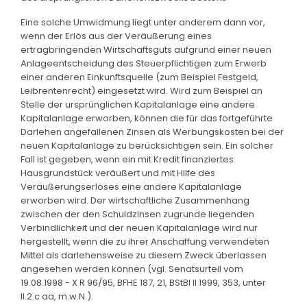
Eine solche Umwidmung liegt unter anderem dann vor,
wenn der Erlös aus der Veräußerung eines
ertragbringenden Wirtschaftsguts aufgrund einer neuen
Anlageentscheidung des Steuerpflichtigen zum Erwerb
einer anderen Einkunftsquelle (zum Beispiel Festgeld,
Leibrentenrecht) eingesetzt wird. Wird zum Beispiel an
Stelle der ursprünglichen Kapitalanlage eine andere
Kapitalanlage erworben, können die für das fortgeführte
Darlehen angefallenen Zinsen als Werbungskosten bei der
neuen Kapitalanlage zu berücksichtigen sein. Ein solcher
Fall ist gegeben, wenn ein mit Kredit finanziertes
Hausgrundstück veräußert und mit Hilfe des
Veräußerungserlöses eine andere Kapitalanlage
erworben wird. Der wirtschaftliche Zusammenhang
zwischen der den Schuldzinsen zugrunde liegenden
Verbindlichkeit und der neuen Kapitalanlage wird nur
hergestellt, wenn die zu ihrer Anschaffung verwendeten
Mittel als darlehensweise zu diesem Zweck überlassen
angesehen werden können (vgl. Senatsurteil vom
19.08.1998 - X R 96/95, BFHE 187, 21, BStBl II 1999, 353, unter
II.2.c aa, m.w.N.).