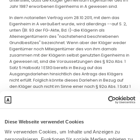
unterstellt, dass die Kläger gemeinsam Eigentümer des im
Jahr 1987 erworbenen Eigenheims in A gewesen sind.
In dem notariellen Vertrag vom 28.10.2011, mit dem das
Eigenheim in A veräußert wurde, wird allerdings --auf S. 2,
unten (Bl. 93 der FG-Akte, Bd. I)-die Klägerin als
Alleineigentümerin des "nachstehend beschriebenen
Grundbesitzes" bezeichnet. Wenn aber der Kläger weder
Eigentümer noch Miteigentümer des von ihm damals
zusammen mit der Klägerin selbst genutzten Eigenheims in
A gewesen ist, sind die Voraussetzungen des § 92a Abs. 1
Satz 5 Halbsatz 1 EStG bereits in Bezug auf das
Ausgangsdarlehen hinsichtlich des Antrags des Klägers
nicht erfüllt. Folglich könnte dieses Darlehen in Bezug auf
den Kläger auch nicht im Sinne einer nach § 92a Abs. 1 Satz 1
Nr. 1 EStG begünstigten Verwendung umgewidmet werden.
Diese Webseite verwendet Cookies
Wir verwenden Cookies, um Inhalte und Anzeigen zu 
personalisieren, Funktionen für soziale Medien anbieten zu 