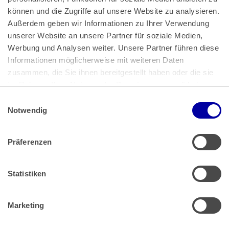
können und die Zugriffe auf unsere Website zu analysieren. 
Außerdem geben wir Informationen zu Ihrer Verwendung 
unserer Website an unsere Partner für soziale Medien, 
Bundeskanzlerplatz 2
Werbung und Analysen weiter. Unsere Partner führen diese 
53113 Bonn
Informationen möglicherweise mit weiteren Daten 
zusammen, die Sie ihnen bereitgestellt haben oder die sie 
Pressemitteilungen
AGB
|
im Rahmen Ihrer Nutzung der Dienste gesammelt haben.
Impressum
Datenschutz
|
Einwilligungsauswahl
Impressum
 | 
Datenschutz
Notwendig
Präferenzen
Zahlung & Versand
Rücksendungen/Widerrufsbelehrung
Muster Widerrufsformular (PDF)
Statistiken
Remissionsbedingungen für den Handel
Kündigungsformular
Marketing
Barrierefreiheit