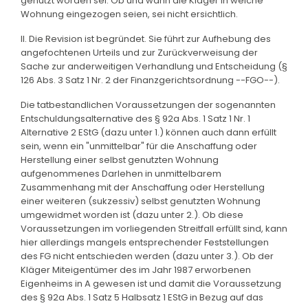
genutzt worden sei. Ob und wann die Kläger in welche
Wohnung eingezogen seien, sei nicht ersichtlich.
II. Die Revision ist begründet. Sie führt zur Aufhebung des
angefochtenen Urteils und zur Zurückverweisung der
Sache zur anderweitigen Verhandlung und Entscheidung (§
126 Abs. 3 Satz 1 Nr. 2 der Finanzgerichtsordnung --FGO--).
Die tatbestandlichen Voraussetzungen der sogenannten
Entschuldungsalternative des § 92a Abs. 1 Satz 1 Nr. 1
Alternative 2 EStG (dazu unter 1.) können auch dann erfüllt
sein, wenn ein "unmittelbar" für die Anschaffung oder
Herstellung einer selbst genutzten Wohnung
aufgenommenes Darlehen in unmittelbarem
Zusammenhang mit der Anschaffung oder Herstellung
einer weiteren (sukzessiv) selbst genutzten Wohnung
umgewidmet worden ist (dazu unter 2.). Ob diese
Voraussetzungen im vorliegenden Streitfall erfüllt sind, kann
hier allerdings mangels entsprechender Feststellungen
des FG nicht entschieden werden (dazu unter 3.). Ob der
Kläger Miteigentümer des im Jahr 1987 erworbenen
Eigenheims in A gewesen ist und damit die Voraussetzung
des § 92a Abs. 1 Satz 5 Halbsatz 1 EStG in Bezug auf das