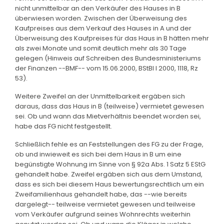
nicht unmittelbar an den Verkäufer des Hauses in B
überwiesen worden. Zwischen der Überweisung des
Kaufpreises aus dem Verkauf des Hauses in A und der
Überweisung des Kaufpreises für das Haus in B hätten mehr
als zwei Monate und somit deutlich mehr als 30 Tage
gelegen (Hinweis auf Schreiben des Bundesministeriums
der Finanzen --BMF-- vom 15.06.2000, BStBl I 2000, 1118, Rz
53).
Weitere Zweifel an der Unmittelbarkeit ergäben sich
daraus, dass das Haus in B (teilweise) vermietet gewesen
sei. Ob und wann das Mietverhältnis beendet worden sei,
habe das FG nicht festgestellt.
Schließlich fehle es an Feststellungen des FG zu der Frage,
ob und inwieweit es sich bei dem Haus in B um eine
begünstigte Wohnung im Sinne von § 92a Abs. 1 Satz 5 EStG
gehandelt habe. Zweifel ergäben sich aus dem Umstand,
dass es sich bei diesem Haus bewertungsrechtlich um ein
Zweifamilienhaus gehandelt habe, das --wie bereits
dargelegt-- teilweise vermietet gewesen und teilweise
vom Verkäufer aufgrund seines Wohnrechts weiterhin