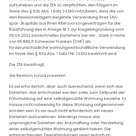
aufzuheben und die ZfA zu verpflichten, den Klägern im
Sinne des § 92b Abs. 1 Satz 3 EStG mitzuteilen, dass die von
den Revisionsklägern begehrte Verwendung ihres (An-
spar-)Kapitals aus ihren Altersvorsorgeverträgen für die
Rückführung des in Anlage 19.7. zur Klagebegründung vom
06.04.2022 bezeichneten Darlehens bei der ...bank in Höhe
von 95.880,11 Schweizer Franken (CHF) als
förderunschädliche wohnungswirtschaftliche Verwendung
im Sinne des § 92a Abs. 1 Satz 1 Nr. 1 EStG bestimmt wird.
Die ZfA beantragt,
die Revision zurückzuweisen.
Es sei erforderlich, aber auch ausreichend, wenn sich das
Darlehen, das entschuldet werden solle, zum Zeitpunkt der
Entschuldung auf eine selbstgenutzte Wohnung beziehe. Es
müsse nicht notwendig für diese Wohnung aufgenommen
worden sein. Es sei auch nicht erforderlich, ein neues
Darlehen aufzunehmen. Allerdings müsse das
ursprüngliche Darlehen der Anschaffung oder Herstellung
einer selbstgenutzten Wohnung gedient haben. Die
entsprechenden Zweckbindungen seien jedoch im