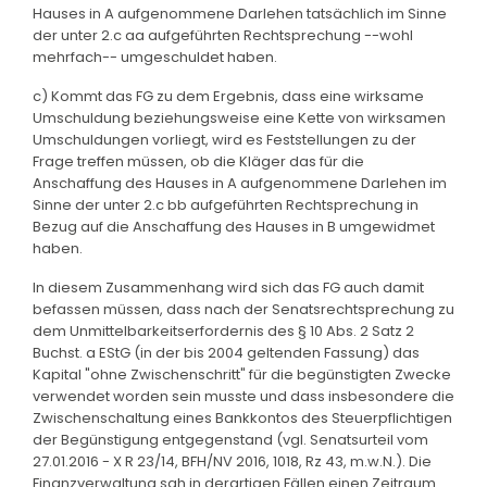
Hauses in A aufgenommene Darlehen tatsächlich im Sinne
der unter 2.c aa aufgeführten Rechtsprechung --wohl
mehrfach-- umgeschuldet haben.
c) Kommt das FG zu dem Ergebnis, dass eine wirksame
Umschuldung beziehungsweise eine Kette von wirksamen
Umschuldungen vorliegt, wird es Feststellungen zu der
Frage treffen müssen, ob die Kläger das für die
Anschaffung des Hauses in A aufgenommene Darlehen im
Sinne der unter 2.c bb aufgeführten Rechtsprechung in
Bezug auf die Anschaffung des Hauses in B umgewidmet
haben.
In diesem Zusammenhang wird sich das FG auch damit
befassen müssen, dass nach der Senatsrechtsprechung zu
dem Unmittelbarkeitserfordernis des § 10 Abs. 2 Satz 2
Buchst. a EStG (in der bis 2004 geltenden Fassung) das
Kapital "ohne Zwischenschritt" für die begünstigten Zwecke
verwendet worden sein musste und dass insbesondere die
Zwischenschaltung eines Bankkontos des Steuerpflichtigen
der Begünstigung entgegenstand (vgl. Senatsurteil vom
27.01.2016 - X R 23/14, BFH/NV 2016, 1018, Rz 43, m.w.N.). Die
Finanzverwaltung sah in derartigen Fällen einen Zeitraum