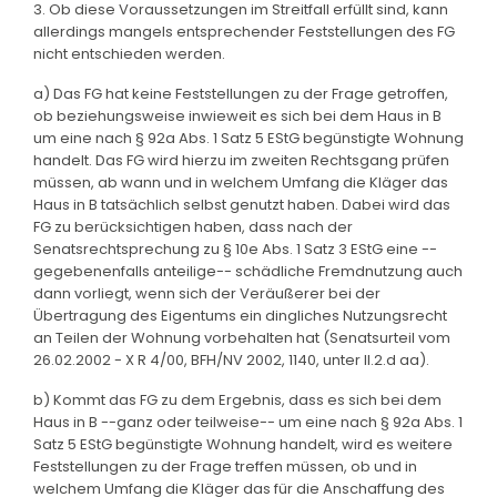
3. Ob diese Voraussetzungen im Streitfall erfüllt sind, kann
allerdings mangels entsprechender Feststellungen des FG
nicht entschieden werden.
a) Das FG hat keine Feststellungen zu der Frage getroffen,
ob beziehungsweise inwieweit es sich bei dem Haus in B
um eine nach § 92a Abs. 1 Satz 5 EStG begünstigte Wohnung
handelt. Das FG wird hierzu im zweiten Rechtsgang prüfen
müssen, ab wann und in welchem Umfang die Kläger das
Haus in B tatsächlich selbst genutzt haben. Dabei wird das
FG zu berücksichtigen haben, dass nach der
Senatsrechtsprechung zu § 10e Abs. 1 Satz 3 EStG eine --
gegebenenfalls anteilige-- schädliche Fremdnutzung auch
dann vorliegt, wenn sich der Veräußerer bei der
Übertragung des Eigentums ein dingliches Nutzungsrecht
an Teilen der Wohnung vorbehalten hat (Senatsurteil vom
26.02.2002 - X R 4/00, BFH/NV 2002, 1140, unter II.2.d aa).
b) Kommt das FG zu dem Ergebnis, dass es sich bei dem
Haus in B --ganz oder teilweise-- um eine nach § 92a Abs. 1
Satz 5 EStG begünstigte Wohnung handelt, wird es weitere
Feststellungen zu der Frage treffen müssen, ob und in
welchem Umfang die Kläger das für die Anschaffung des