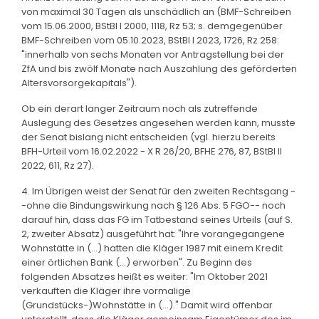
von maximal 30 Tagen als unschädlich an (BMF-Schreiben
vom 15.06.2000, BStBl I 2000, 1118, Rz 53; s. demgegenüber
BMF-Schreiben vom 05.10.2023, BStBl I 2023, 1726, Rz 258:
"innerhalb von sechs Monaten vor Antragstellung bei der
ZfA und bis zwölf Monate nach Auszahlung des geförderten
Altersvorsorgekapitals").
Ob ein derart langer Zeitraum noch als zutreffende
Auslegung des Gesetzes angesehen werden kann, musste
der Senat bislang nicht entscheiden (vgl. hierzu bereits
BFH-Urteil vom 16.02.2022 - X R 26/20, BFHE 276, 87, BStBl II
2022, 611, Rz 27).
4. Im Übrigen weist der Senat für den zweiten Rechtsgang -
-ohne die Bindungswirkung nach § 126 Abs. 5 FGO-- noch
darauf hin, dass das FG im Tatbestand seines Urteils (auf S.
2, zweiter Absatz) ausgeführt hat: "Ihre vorangegangene
Wohnstätte in (...) hatten die Kläger 1987 mit einem Kredit
einer örtlichen Bank (...) erworben". Zu Beginn des
folgenden Absatzes heißt es weiter: "Im Oktober 2021
verkauften die Kläger ihre vormalige
(Grundstücks-)Wohnstätte in (...)." Damit wird offenbar