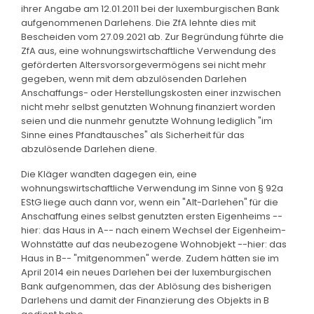
ihrer Angabe am 12.01.2011 bei der luxemburgischen Bank
aufgenommenen Darlehens. Die ZfA lehnte dies mit
Bescheiden vom 27.09.2021 ab. Zur Begründung führte die
ZfA aus, eine wohnungswirtschaftliche Verwendung des
geförderten Altersvorsorgevermögens sei nicht mehr
gegeben, wenn mit dem abzulösenden Darlehen
Anschaffungs- oder Herstellungskosten einer inzwischen
nicht mehr selbst genutzten Wohnung finanziert worden
seien und die nunmehr genutzte Wohnung lediglich "im
Sinne eines Pfandtausches" als Sicherheit für das
abzulösende Darlehen diene.
Die Kläger wandten dagegen ein, eine
wohnungswirtschaftliche Verwendung im Sinne von § 92a
EStG liege auch dann vor, wenn ein "Alt-Darlehen" für die
Anschaffung eines selbst genutzten ersten Eigenheims --
hier: das Haus in A-- nach einem Wechsel der Eigenheim-
Wohnstätte auf das neubezogene Wohnobjekt --hier: das
Haus in B-- "mitgenommen" werde. Zudem hätten sie im
April 2014 ein neues Darlehen bei der luxemburgischen
Bank aufgenommen, das der Ablösung des bisherigen
Darlehens und damit der Finanzierung des Objekts in B