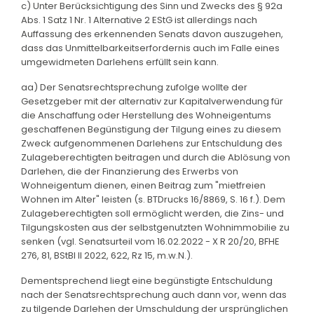
c) Unter Berücksichtigung des Sinn und Zwecks des § 92a
Abs. 1 Satz 1 Nr. 1 Alternative 2 EStG ist allerdings nach
Auffassung des erkennenden Senats davon auszugehen,
dass das Unmittelbarkeitserfordernis auch im Falle eines
umgewidmeten Darlehens erfüllt sein kann.
aa) Der Senatsrechtsprechung zufolge wollte der
Gesetzgeber mit der alternativ zur Kapitalverwendung für
die Anschaffung oder Herstellung des Wohneigentums
geschaffenen Begünstigung der Tilgung eines zu diesem
Zweck aufgenommenen Darlehens zur Entschuldung des
Zulageberechtigten beitragen und durch die Ablösung von
Darlehen, die der Finanzierung des Erwerbs von
Wohneigentum dienen, einen Beitrag zum "mietfreien
Wohnen im Alter" leisten (s. BTDrucks 16/8869, S. 16 f.). Dem
Zulageberechtigten soll ermöglicht werden, die Zins- und
Tilgungskosten aus der selbstgenutzten Wohnimmobilie zu
senken (vgl. Senatsurteil vom 16.02.2022 - X R 20/20, BFHE
276, 81, BStBl II 2022, 622, Rz 15, m.w.N.).
Dementsprechend liegt eine begünstigte Entschuldung
nach der Senatsrechtsprechung auch dann vor, wenn das
zu tilgende Darlehen der Umschuldung der ursprünglichen