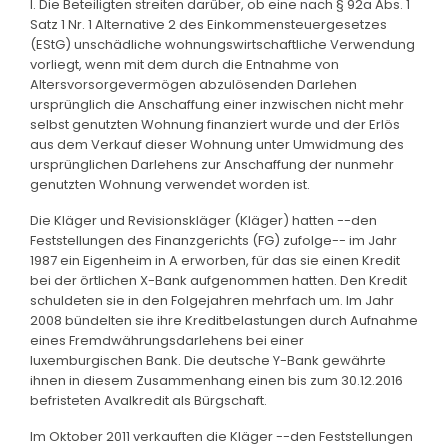
I. Die Beteiligten streiten darüber, ob eine nach § 92a Abs. 1
Satz 1 Nr. 1 Alternative 2 des Einkommensteuergesetzes
(EStG) unschädliche wohnungswirtschaftliche Verwendung
vorliegt, wenn mit dem durch die Entnahme von
Altersvorsorgevermögen abzulösenden Darlehen
ursprünglich die Anschaffung einer inzwischen nicht mehr
selbst genutzten Wohnung finanziert wurde und der Erlös
aus dem Verkauf dieser Wohnung unter Umwidmung des
ursprünglichen Darlehens zur Anschaffung der nunmehr
genutzten Wohnung verwendet worden ist.
Die Kläger und Revisionskläger (Kläger) hatten --den
Feststellungen des Finanzgerichts (FG) zufolge-- im Jahr
1987 ein Eigenheim in A erworben, für das sie einen Kredit
bei der örtlichen X-Bank aufgenommen hatten. Den Kredit
schuldeten sie in den Folgejahren mehrfach um. Im Jahr
2008 bündelten sie ihre Kreditbelastungen durch Aufnahme
eines Fremdwährungsdarlehens bei einer
luxemburgischen Bank. Die deutsche Y-Bank gewährte
ihnen in diesem Zusammenhang einen bis zum 30.12.2016
befristeten Avalkredit als Bürgschaft.
Im Oktober 2011 verkauften die Kläger --den Feststellungen