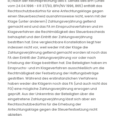
b) Nach der Rechtsprechung des II. Senats des BFH (Urteil
vom 24.04.1996 - II R 37/93, BFH/NV 1996, 865) entfällt das
Rechtsschutzbedürfnis für eine Anfechtungsklage gegen
einen Steuerbescheid ausnahmsweise nicht, wenn mit der
Klage (unter anderem) Zahlungsverjährung geltend
gemacht wird und das FA im Einspruchsverfahren und im
Klageverfahren die Rechtmäßigkeit des Steuerbescheids
behauptet und den Eintritt der Zahlungsverjährung
bestritten hat. Eine vergleichbare Konstellation liegt hier
indessen nicht vor, weil weder mit der Klage die
Zahlungsverjährung geltend gemacht worden ist noch das
FA den Eintritt der Zahlungsverjährung vor oder nach
Erhebung der Klage bestritten hat. Die Beteiligten haben im
Einspruchs- und im Klageverfahren ausschließlich um die
Rechtmäßigkeit der Festsetzung der Haftungsbeträge
gestritten. Während des erstinstanzlichen Verfahrens
haben weder die Klägerin noch das FA (und auch nicht das
FG) eine mögliche Zahlungsverjährung erwogen und
geprüft. Aus der Unkenntnis der Beteiligten über die
eingetretene Zahlungsverjährung lässt sich aber ein
Rechtsschutzbedürfnis für die Erhebung der
Anfechtungsklage gegen die Steuerfestsetzung nicht
ableiten.