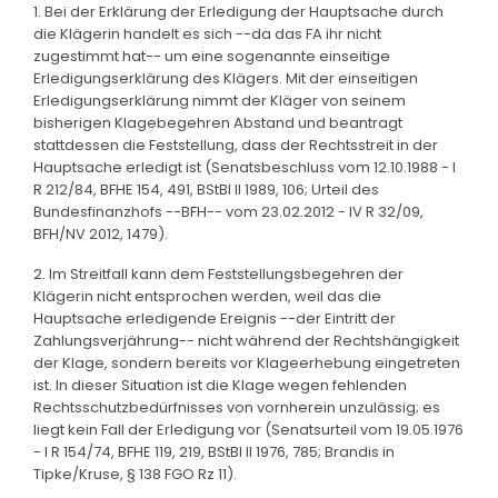
1. Bei der Erklärung der Erledigung der Hauptsache durch
die Klägerin handelt es sich --da das FA ihr nicht
zugestimmt hat-- um eine sogenannte einseitige
Erledigungserklärung des Klägers. Mit der einseitigen
Erledigungserklärung nimmt der Kläger von seinem
bisherigen Klagebegehren Abstand und beantragt
stattdessen die Feststellung, dass der Rechtsstreit in der
Hauptsache erledigt ist (Senatsbeschluss vom 12.10.1988 - I
R 212/84, BFHE 154, 491, BStBl II 1989, 106; Urteil des
Bundesfinanzhofs --BFH-- vom 23.02.2012 - IV R 32/09,
BFH/NV 2012, 1479).
2. Im Streitfall kann dem Feststellungsbegehren der
Klägerin nicht entsprochen werden, weil das die
Hauptsache erledigende Ereignis --der Eintritt der
Zahlungsverjährung-- nicht während der Rechtshängigkeit
der Klage, sondern bereits vor Klageerhebung eingetreten
ist. In dieser Situation ist die Klage wegen fehlenden
Rechtsschutzbedürfnisses von vornherein unzulässig; es
liegt kein Fall der Erledigung vor (Senatsurteil vom 19.05.1976
- I R 154/74, BFHE 119, 219, BStBl II 1976, 785; Brandis in
Tipke/Kruse, § 138 FGO Rz 11).