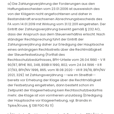
a) Die Zahlungsverjährung der Forderungen aus den
Haftungsbescheiden vom 23.01.2006 ist ausweislich des
von der Klägerin nicht angefochtenen und daher in
Bestandskraft erwachsenen Abrechnungsbescheids des
FA vom 14.01.2019 mit Wirkung vom 31.12.2011 eingetreten. Der
Eintritt der Zahlungsverjährung bewirkt gemäß § 232 AO,
dass der Anspruch aus dem Steuerverhältnis erlischt. Nach
ständiger Rechtsprechung führt der Eintritt der
Zahlungsverjährung daher zur Erledigung der Hauptsache
eines anhängigen Rechtsstreits über die Rechtmäßigkeit
der Steuerfestsetzung (Fortfall des
Rechtsschutzbedürfnisses, BFH-Urteile vom 26.04.1990 - V R
90/87, BFHE 160, 348, BStBl II 1990, 802; vom 24.04.1996 - II R
37/93, BFH/NV 1996, 865; vom 18.08.2020 - VII R 39/19, BFH/NV
2021, 329). Ist Zahlungsverjährung --wie im Streitfall--
bereits vor Erhebung der Klage über die Rechtmäßigkeit
der Festsetzung eingetreten, dann besteht schon im
Zeitpunkt der Klageerhebung kein Rechtsschutzbedürfnis
mehr; die Klage ist von vornherein unzulässig (Erledigung
der Hauptsache vor Klageerhebung, vgl. Brandis in
Tipke/Kruse, § 138 FGO Rz 11).