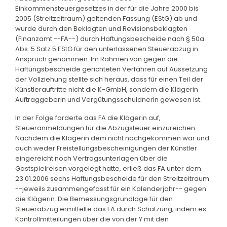
Einkommensteuergesetzes in der für die Jahre 2000 bis
2005 (Streitzeitraum) geltenden Fassung (EStG) ab und
wurde durch den Beklagten und Revisionsbeklagten
(Finanzamt --FA--) durch Haftungsbescheide nach § 50a
Abs. 5 Satz 5 EStG für den unterlassenen Steuerabzug in
Anspruch genommen. Im Rahmen von gegen die
Haftungsbescheide gerichteten Verfahren auf Aussetzung
der Vollziehung stellte sich heraus, dass für einen Teil der
Künstlerauftritte nicht die K-GmbH, sondern die Klägerin
Auftraggeberin und Vergütungsschuldnerin gewesen ist.
In der Folge forderte das FA die Klägerin auf,
Steueranmeldungen für die Abzugsteuer einzureichen.
Nachdem die Klägerin dem nicht nachgekommen war und
auch weder Freistellungsbescheinigungen der Künstler
eingereicht noch Vertragsunterlagen über die
Gastspielreisen vorgelegt hatte, erließ das FA unter dem
23.01.2006 sechs Haftungsbescheide für den Streitzeitraum
--jeweils zusammengefasst für ein Kalenderjahr-- gegen
die Klägerin. Die Bemessungsgrundlage für den
Steuerabzug ermittelte das FA durch Schätzung, indem es
Kontrollmitteilungen über die von der Y mit den