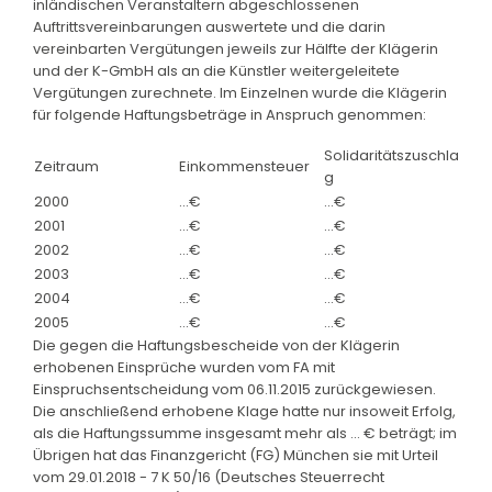
inländischen Veranstaltern abgeschlossenen
Auftrittsvereinbarungen auswertete und die darin
vereinbarten Vergütungen jeweils zur Hälfte der Klägerin
und der K-GmbH als an die Künstler weitergeleitete
Vergütungen zurechnete. Im Einzelnen wurde die Klägerin
für folgende Haftungsbeträge in Anspruch genommen:
Solidaritätszuschla
Zeitraum
Einkommensteuer
g
2000
...€
...€
2001
...€
...€
2002
...€
...€
2003
...€
...€
2004
...€
...€
2005
...€
...€
Die gegen die Haftungsbescheide von der Klägerin
erhobenen Einsprüche wurden vom FA mit
Einspruchsentscheidung vom 06.11.2015 zurückgewiesen.
Die anschließend erhobene Klage hatte nur insoweit Erfolg,
als die Haftungssumme insgesamt mehr als ... € beträgt; im
Übrigen hat das Finanzgericht (FG) München sie mit Urteil
vom 29.01.2018 - 7 K 50/16 (Deutsches Steuerrecht