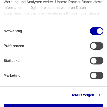
Bundeskanzlerplatz 2
Werbung und Analysen weiter. Unsere Partner führen diese 
53113 Bonn
Informationen möglicherweise mit weiteren Daten 
zusammen, die Sie ihnen bereitgestellt haben oder die sie 
Pressemitteilungen
AGB
|
im Rahmen Ihrer Nutzung der Dienste gesammelt haben.
Impressum
Datenschutz
|
Einwilligungsauswahl
Impressum
 | 
Datenschutz
Notwendig
Präferenzen
Zahlung & Versand
Rücksendungen/Widerrufsbelehrung
Muster Widerrufsformular (PDF)
Statistiken
Remissionsbedingungen für den Handel
Kündigungsformular
Marketing
Barrierefreiheit
Details zeigen
Newsletter
Mediadaten