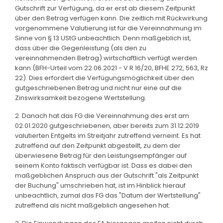
Gutschrift zur Verfügung, da er erst ab diesem Zeitpunkt
über den Betrag verfügen kann. Die zeitlich mit Rückwirkung
vorgenommene Valutierung ist für die Vereinnahmung im
Sinne von § 13 UStG unbeachtlich. Denn maßgeblich ist,
dass über die Gegenleistung (als den zu
vereinnahmenden Betrag) wirtschaftlich verfügt werden
kann (BFH-Urteil vom 22.06.2021 - V R 16/20, BFHE 272, 563, Rz
22). Dies erfordert die Verfügungsmöglichkeit über den
gutgeschriebenen Betrag und nicht nur eine auf die
Zinswirksamkeit bezogene Wertstellung.
2. Danach hat das FG die Vereinnahmung des erst am
02.01.2020 gutgeschriebenen, aber bereits zum 31.12.2019
valutierten Entgelts im Streitjahr zutreffend verneint. Es hat
zutreffend auf den Zeitpunkt abgestellt, zu dem der
überwiesene Betrag für den Leistungsempfänger auf
seinem Konto faktisch verfügbar ist. Dass es dabei den
maßgeblichen Anspruch aus der Gutschrift "als Zeitpunkt
der Buchung" umschrieben hat, ist im Hinblick hierauf
unbeachtlich, zumal das FG das "Datum der Wertstellung"
zutreffend als nicht maßgeblich angesehen hat.