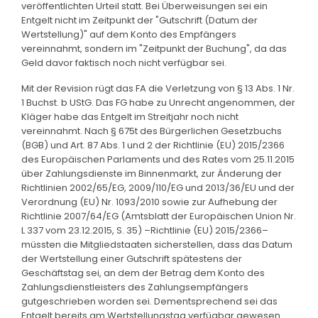
veröffentlichten Urteil statt. Bei Überweisungen sei ein
Entgelt nicht im Zeitpunkt der "Gutschrift (Datum der
Wertstellung)" auf dem Konto des Empfängers
vereinnahmt, sondern im "Zeitpunkt der Buchung", da das
Geld davor faktisch noch nicht verfügbar sei.
Mit der Revision rügt das FA die Verletzung von § 13 Abs. 1 Nr.
1 Buchst. b UStG. Das FG habe zu Unrecht angenommen, der
Kläger habe das Entgelt im Streitjahr noch nicht
vereinnahmt. Nach § 675t des Bürgerlichen Gesetzbuchs
(BGB) und Art. 87 Abs. 1 und 2 der Richtlinie (EU) 2015/2366
des Europäischen Parlaments und des Rates vom 25.11.2015
über Zahlungsdienste im Binnenmarkt, zur Änderung der
Richtlinien 2002/65/EG, 2009/110/EG und 2013/36/EU und der
Verordnung (EU) Nr. 1093/2010 sowie zur Aufhebung der
Richtlinie 2007/64/EG (Amtsblatt der Europäischen Union Nr.
L 337 vom 23.12.2015, S. 35) –Richtlinie (EU) 2015/2366–
müssten die Mitgliedstaaten sicherstellen, dass das Datum
der Wertstellung einer Gutschrift spätestens der
Geschäftstag sei, an dem der Betrag dem Konto des
Zahlungsdienstleisters des Zahlungsempfängers
gutgeschrieben worden sei. Dementsprechend sei das
Entgelt bereits am Wertstellungstag verfügbar gewesen.