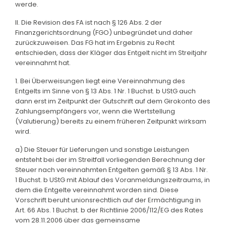
werde.
II. Die Revision des FA ist nach § 126 Abs. 2 der
Finanzgerichtsordnung (FGO) unbegründet und daher
zurückzuweisen. Das FG hat im Ergebnis zu Recht
entschieden, dass der Kläger das Entgelt nicht im Streitjahr
vereinnahmt hat.
1. Bei Überweisungen liegt eine Vereinnahmung des
Entgelts im Sinne von § 13 Abs. 1 Nr. 1 Buchst. b UStG auch
dann erst im Zeitpunkt der Gutschrift auf dem Girokonto des
Zahlungsempfängers vor, wenn die Wertstellung
(Valutierung) bereits zu einem früheren Zeitpunkt wirksam
wird.
a) Die Steuer für Lieferungen und sonstige Leistungen
entsteht bei der im Streitfall vorliegenden Berechnung der
Steuer nach vereinnahmten Entgelten gemäß § 13 Abs. 1 Nr.
1 Buchst. b UStG mit Ablauf des Voranmeldungszeitraums, in
dem die Entgelte vereinnahmt worden sind. Diese
Vorschrift beruht unionsrechtlich auf der Ermächtigung in
Art. 66 Abs. 1 Buchst. b der Richtlinie 2006/112/EG des Rates
vom 28.11.2006 über das gemeinsame