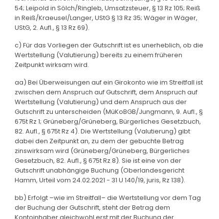
54; Leipold in Sölch/Ringleb, Umsatzsteuer, § 13 Rz 105; Reiß
in Reiß/Kraeusel/Langer, UStG § 13 Rz 35; Wäger in Wäger,
UStG, 2. Aufl., § 13 Rz 69).
c) Für das Vorliegen der Gutschrift ist es unerheblich, ob die
Wertstellung (Valutierung) bereits zu einem früheren
Zeitpunkt wirksam wird.
aa) Bei Überweisungen auf ein Girokonto wie im Streitfall ist
zwischen dem Anspruch auf Gutschrift, dem Anspruch auf
Wertstellung (Valutierung) und dem Anspruch aus der
Gutschrift zu unterscheiden (MüKoBGB/Jungmann, 9. Aufl., §
675t Rz 1; Grüneberg/Grüneberg, Bürgerliches Gesetzbuch,
82. Aufl., § 675t Rz 4). Die Wertstellung (Valutierung) gibt
dabei den Zeitpunkt an, zu dem der gebuchte Betrag
zinswirksam wird (Grüneberg/Grüneberg, Bürgerliches
Gesetzbuch, 82. Aufl., § 675t Rz 8). Sie ist eine von der
Gutschrift unabhängige Buchung (Oberlandesgericht
Hamm, Urteil vom 24.02.2021 - 31 U 140/19, juris, Rz 138).
bb) Erfolgt –wie im Streitfall– die Wertstellung vor dem Tag
der Buchung der Gutschrift, steht der Betrag dem
Kontoinhaber gleichwohl erst mit der Buchung der