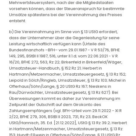
Mehrwertsteuersystem, nach der die Mitgliedstaaten
vorsehen können, dass der Steueranspruch für bestimmte
Umsätze spätestens bei der Vereinnahmung des Preises
entsteht.
b) Die Vereinnahmung im Sinne von § 13 UStG erfordert,
dass der Unternehmer über die Gegenleistung für seine
Leistung wirtschaftlich verfügen kann (Urteile des
Bundesfinanzhofs –BFH– vom 29.01.1987 - V R 53/76, BFHE
149, 295, BStBl II 1987, 516, unter II.1.d; vom 22.06.2021 - V R
16/20, BFHE 272, 563, Rz 22; Birkenfeld in Birkenfeld/Wäger,
Umsatzsteuer-Handbuch, § 152 Rz 21; Herbert in
Hartmann/Metzenmacher, Umsatzsteuergesetz, § 13 Rz 152;
Leipold in Sölch/Ringleb, Umsatzsteuer, § 13 Rz 103; Michel in
Offerhaus/Söhn/Lange, § 20 UStG Rz 167; Nieskens in
Rau/Dürrwächter, Umsatzsteuergesetz, § 13 Rz 627). Bei
Überweisungen kommt es daher zur Vereinnahmung im
Zeitpunkt der Gutschrift auf dem Girokonto des
Zahlungsempfängers (vgl. BFH-Urteil vom 29.11.2022 - XI R
2/22, BFHE 279, 306, BStBl II 2023, 731, Rz 23; BeckOK
UStG/Hannisch, 35. Ed. [21.12.2022], UStG § 13 Rz 39.2; Herbert
in Hartmann/Metzenmacher, Umsatzsteuergesetz, § 13 Rz
153; Hundt-Eßwein in Offerhaus/Söhn/Lange, § 13 UStG Rz