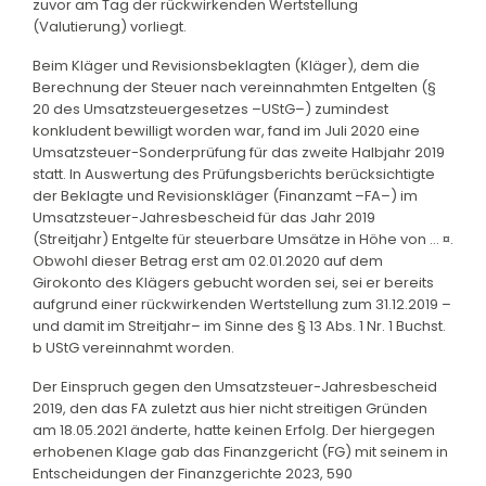
zuvor am Tag der rückwirkenden Wertstellung
(Valutierung) vorliegt.
Beim Kläger und Revisionsbeklagten (Kläger), dem die
Berechnung der Steuer nach vereinnahmten Entgelten (§
20 des Umsatzsteuergesetzes –UStG–) zumindest
konkludent bewilligt worden war, fand im Juli 2020 eine
Umsatzsteuer-Sonderprüfung für das zweite Halbjahr 2019
statt. In Auswertung des Prüfungsberichts berücksichtigte
der Beklagte und Revisionskläger (Finanzamt –FA–) im
Umsatzsteuer-Jahresbescheid für das Jahr 2019
(Streitjahr) Entgelte für steuerbare Umsätze in Höhe von … ¤.
Obwohl dieser Betrag erst am 02.01.2020 auf dem
Girokonto des Klägers gebucht worden sei, sei er bereits
aufgrund einer rückwirkenden Wertstellung zum 31.12.2019 –
und damit im Streitjahr– im Sinne des § 13 Abs. 1 Nr. 1 Buchst.
b UStG vereinnahmt worden.
Der Einspruch gegen den Umsatzsteuer-Jahresbescheid
2019, den das FA zuletzt aus hier nicht streitigen Gründen
am 18.05.2021 änderte, hatte keinen Erfolg. Der hiergegen
erhobenen Klage gab das Finanzgericht (FG) mit seinem in
Entscheidungen der Finanzgerichte 2023, 590