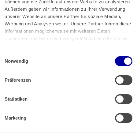
können und die Zugriffe auf unsere Website zu analysieren. 
Außerdem geben wir Informationen zu Ihrer Verwendung 
unserer Website an unsere Partner für soziale Medien, 
Bundeskanzlerplatz 2
Werbung und Analysen weiter. Unsere Partner führen diese 
53113 Bonn
Informationen möglicherweise mit weiteren Daten 
zusammen, die Sie ihnen bereitgestellt haben oder die sie 
Pressemitteilungen
AGB
|
im Rahmen Ihrer Nutzung der Dienste gesammelt haben.
Impressum
Datenschutz
|
Einwilligungsauswahl
Impressum
 | 
Datenschutz
Notwendig
Präferenzen
Zahlung & Versand
Rücksendungen/Widerrufsbelehrung
Muster Widerrufsformular (PDF)
Statistiken
Remissionsbedingungen für den Handel
Kündigungsformular
Marketing
Barrierefreiheit