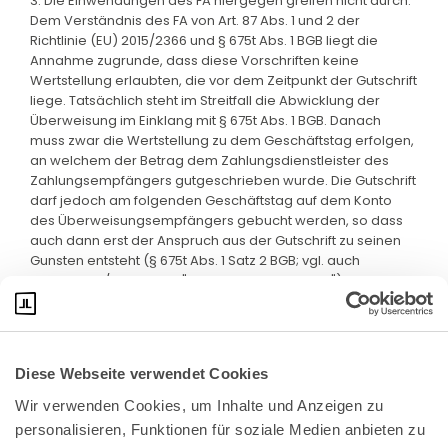
3. Die Einwendungen des FA hiergegen greifen nicht durch.
Dem Verständnis des FA von Art. 87 Abs. 1 und 2 der
Richtlinie (EU) 2015/2366 und § 675t Abs. 1 BGB liegt die
Annahme zugrunde, dass diese Vorschriften keine
Wertstellung erlaubten, die vor dem Zeitpunkt der Gutschrift
liege. Tatsächlich steht im Streitfall die Abwicklung der
Überweisung im Einklang mit § 675t Abs. 1 BGB. Danach
muss zwar die Wertstellung zu dem Geschäftstag erfolgen,
an welchem der Betrag dem Zahlungsdienstleister des
Zahlungsempfängers gutgeschrieben wurde. Die Gutschrift
darf jedoch am folgenden Geschäftstag auf dem Konto
des Überweisungsempfängers gebucht werden, so dass
auch dann erst der Anspruch aus der Gutschrift zu seinen
Gunsten entsteht (§ 675t Abs. 1 Satz 2 BGB; vgl. auch
BTDrucks 16/11643, S. 112 "valutarische Gutschrift").
Diese Webseite verwendet Cookies
Wir verwenden Cookies, um Inhalte und Anzeigen zu 
personalisieren, Funktionen für soziale Medien anbieten zu 