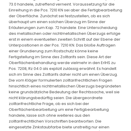
73.0 handele, zutreffend verneint. Voraussetzung für die
Einreihung in die Pos. 7210 KN sei aber die Fertigbearbeitung
der Oberfläche. Zunächst sei festzustellen, ob es sich
überhaupt um einen solchen Überzug im Sinne der
Erläuterungen zum Kap. 72 handele. Eine Unterscheidung
des metallischen oder nichtmetallischen Überzugs erfolge
erst in einem eventuellen zweiten Schritt auf der Ebene der
Unterpositionen in der Pos. 7210 KN. Das bloße Auftragen
einer Grundierung zum Rostschutz könne keine
Fertigstellung im Sinne des Zolltarifs sein. Diese Art der
Oberflächenbehandlung werde vielmehr in den ErlHS zu
Pos. 7208, Rz 04.0 als explizit zulässig erwähnt. Es handelt
sich im Sinne des Zolltarifs daher nicht um einen Überzug.
Die vom Kläger formulierten zolltarifrechtlichen Fragen
hinsichtlich eines nichtmetallischen Überzugs begründeten
keine grundsätzliche Bedeutung der Rechtssache, weil sie
nicht klärungsbedürftig seien. Die übergeordnete
zolltarifrechtliche Frage, ob es sich bei der
Oberflächenbearbeitung um eine Fertigbearbeitung
handele, lasse sich ohne weiteres aus den
zolltarifrechtlichen Vorschriften beantworten. Die
eingesetzte Zinkstaubfarbe biete unstreitig nur einen