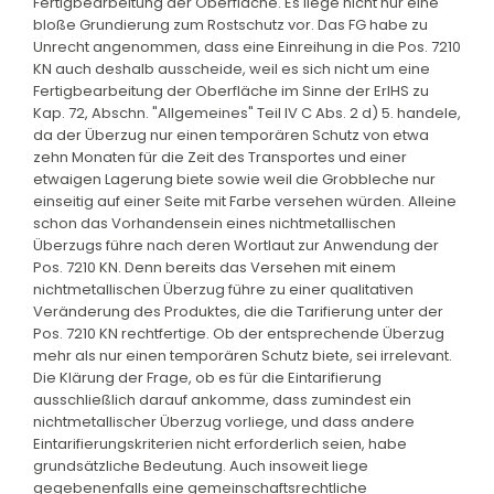
Fertigbearbeitung der Oberfläche. Es liege nicht nur eine
bloße Grundierung zum Rostschutz vor. Das FG habe zu
Unrecht angenommen, dass eine Einreihung in die Pos. 7210
KN auch deshalb ausscheide, weil es sich nicht um eine
Fertigbearbeitung der Oberfläche im Sinne der ErlHS zu
Kap. 72, Abschn. "Allgemeines" Teil IV C Abs. 2 d) 5. handele,
da der Überzug nur einen temporären Schutz von etwa
zehn Monaten für die Zeit des Transportes und einer
etwaigen Lagerung biete sowie weil die Grobbleche nur
einseitig auf einer Seite mit Farbe versehen würden. Alleine
schon das Vorhandensein eines nichtmetallischen
Überzugs führe nach deren Wortlaut zur Anwendung der
Pos. 7210 KN. Denn bereits das Versehen mit einem
nichtmetallischen Überzug führe zu einer qualitativen
Veränderung des Produktes, die die Tarifierung unter der
Pos. 7210 KN rechtfertige. Ob der entsprechende Überzug
mehr als nur einen temporären Schutz biete, sei irrelevant.
Die Klärung der Frage, ob es für die Eintarifierung
ausschließlich darauf ankomme, dass zumindest ein
nichtmetallischer Überzug vorliege, und dass andere
Eintarifierungskriterien nicht erforderlich seien, habe
grundsätzliche Bedeutung. Auch insoweit liege
gegebenenfalls eine gemeinschaftsrechtliche