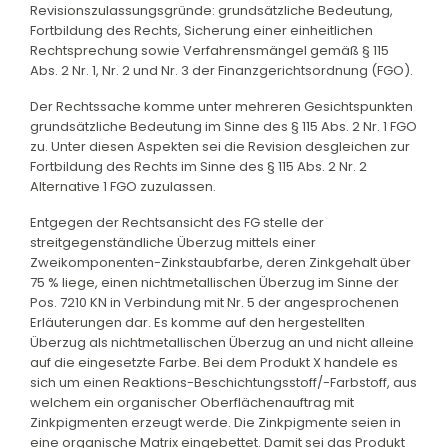
Revisionszulassungsgründe: grundsätzliche Bedeutung,
Fortbildung des Rechts, Sicherung einer einheitlichen
Rechtsprechung sowie Verfahrensmängel gemäß § 115
Abs. 2 Nr. 1, Nr. 2 und Nr. 3 der Finanzgerichtsordnung (FGO).
Der Rechtssache komme unter mehreren Gesichtspunkten
grundsätzliche Bedeutung im Sinne des § 115 Abs. 2 Nr. 1 FGO
zu. Unter diesen Aspekten sei die Revision desgleichen zur
Fortbildung des Rechts im Sinne des § 115 Abs. 2 Nr. 2
Alternative 1 FGO zuzulassen.
Entgegen der Rechtsansicht des FG stelle der
streitgegenständliche Überzug mittels einer
Zweikomponenten-Zinkstaubfarbe, deren Zinkgehalt über
75 % liege, einen nichtmetallischen Überzug im Sinne der
Pos. 7210 KN in Verbindung mit Nr. 5 der angesprochenen
Erläuterungen dar. Es komme auf den hergestellten
Überzug als nichtmetallischen Überzug an und nicht alleine
auf die eingesetzte Farbe. Bei dem Produkt X handele es
sich um einen Reaktions-Beschichtungsstoff/-Farbstoff, aus
welchem ein organischer Oberflächenauftrag mit
Zinkpigmenten erzeugt werde. Die Zinkpigmente seien in
eine organische Matrix eingebettet. Damit sei das Produkt