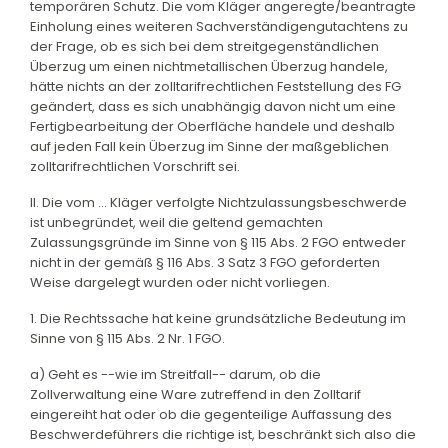
temporären Schutz. Die vom Kläger angeregte/beantragte
Einholung eines weiteren Sachverständigengutachtens zu
der Frage, ob es sich bei dem streitgegenständlichen
Überzug um einen nichtmetallischen Überzug handele,
hätte nichts an der zolltarifrechtlichen Feststellung des FG
geändert, dass es sich unabhängig davon nicht um eine
Fertigbearbeitung der Oberfläche handele und deshalb
auf jeden Fall kein Überzug im Sinne der maßgeblichen
zolltarifrechtlichen Vorschrift sei.
II. Die vom ... Kläger verfolgte Nichtzulassungsbeschwerde
ist unbegründet, weil die geltend gemachten
Zulassungsgründe im Sinne von § 115 Abs. 2 FGO entweder
nicht in der gemäß § 116 Abs. 3 Satz 3 FGO geforderten
Weise dargelegt wurden oder nicht vorliegen.
1. Die Rechtssache hat keine grundsätzliche Bedeutung im
Sinne von § 115 Abs. 2 Nr. 1 FGO.
a) Geht es --wie im Streitfall-- darum, ob die
Zollverwaltung eine Ware zutreffend in den Zolltarif
eingereiht hat oder ob die gegenteilige Auffassung des
Beschwerdeführers die richtige ist, beschränkt sich also die