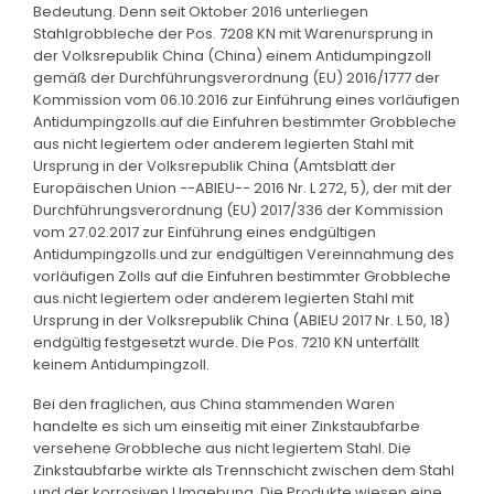
Bedeutung. Denn seit Oktober 2016 unterliegen
Stahlgrobbleche der Pos. 7208 KN mit Warenursprung in
der Volksrepublik China (China) einem Antidumpingzoll
gemäß der Durchführungsverordnung (EU) 2016/1777 der
Kommission vom 06.10.2016 zur Einführung eines vorläufigen
Antidumpingzolls auf die Einfuhren bestimmter Grobbleche
aus nicht legiertem oder anderem legierten Stahl mit
Ursprung in der Volksrepublik China (Amtsblatt der
Europäischen Union --ABlEU-- 2016 Nr. L 272, 5), der mit der
Durchführungsverordnung (EU) 2017/336 der Kommission
vom 27.02.2017 zur Einführung eines endgültigen
Antidumpingzolls und zur endgültigen Vereinnahmung des
vorläufigen Zolls auf die Einfuhren bestimmter Grobbleche
aus nicht legiertem oder anderem legierten Stahl mit
Ursprung in der Volksrepublik China (ABlEU 2017 Nr. L 50, 18)
endgültig festgesetzt wurde. Die Pos. 7210 KN unterfällt
keinem Antidumpingzoll.
Bei den fraglichen, aus China stammenden Waren
handelte es sich um einseitig mit einer Zinkstaubfarbe
versehene Grobbleche aus nicht legiertem Stahl. Die
Zinkstaubfarbe wirkte als Trennschicht zwischen dem Stahl
und der korrosiven Umgebung. Die Produkte wiesen eine