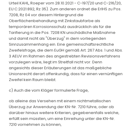
Urteil KAHL, Roeper vom 28.10.2021 - C-197/20 und C-216/20,
EU:C:2021:892, Rz 35). Zum anderen ordnet die ErlHS zu Pos.
7208, Rz 04 vor diesem Hintergrund die
Oberflächenbehandlung mit Zinkstaubfarbe als
temporären Korrosionsschutz ausdrücklich als für die
Tarifierung in die Pos. 7208 KN unschädliche Maßnahme
und damit nicht als "Überzug" in dem vorliegenden
Sinnzusammenhang ein. Eine gemeinschaftsrechtliche
Zweifelsfrage, die dem EuGH gemäß Art. 267 Abs. 1 und Abs.
3 AEUV im Rahmen des angestrebten Revisionsverfahrens
vorzulegen wäre, liegt im Streitfall nicht vor. Denn
angesichts dieser Erläuterungen ist das maßgebliche
Unionsrecht derart offenkundig, dass für einen vernünftigen
Zweifel kein Raum bleibt.
c) Auch die vom Kläger formulierte Frage,
ob alleine das Versehen mit einem nichtmetallischen
Überzug zur Anwendung der KN-Nr. 7210 führe, oder ob
darüber hinaus weitere Kriterien, gegebenenfalls welche,
erfüllt sein müssten, um eine Einreihung unter die KN-Nr.
7210 vornehmen zu können,