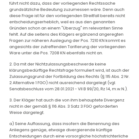
führt nicht dazu, dass der vorliegenden Rechtssache
grundsätzliche Bedeutung zuzumessen wäre. Denn auch
diese Frage ist für den vorliegenden Streitfall bereits nicht
entscheidungserheblich, weil es aus den genannten
Gründen schon an einem "Überzug" im relevanten Sinne
fehlt. Auf die seitens des Klägers ergänzend angeregten
Fragen zur näheren Auslegung der Pos. 7210 KN kommt es
angesichts der zutreffenden Tarifierung der vorliegenden
Ware unter die Pos. 7208 KN ebenfalls nicht an.
2. Da mit der Nichtzulassungsbeschwerde keine
klärungsbedürftige Rechtsfrage formuliert wird, ist auch der
Zulassungsgrund der Fortbildung des Rechts (§ 115 Abs. 2 Nr.
2 Alternative 1 FGO) nicht ausreichend dargelegt (vgl.
Senatsbeschluss vom 28.01.2021 - VII B 99/20, Rz 14, m.w.N.).
3. Der Kläger hat auch die von ihm behauptete Divergenz
nicht in der gemäß § 116 Abs. 3 Satz 3 FGO geforderten
Weise dargelegt.
a) Seine Auffassung, dass insofern die Benennung des
Anliegens genüge, etwaige divergierende künftige
Entscheidungen durch eine vorsorgliche höchstrichterliche