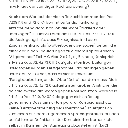
Mikrotikls vom 20.10.2022 - C-542/21, EU:C:2022:814, Rz 22 f.,
m.w.N. aus der ständigen Rechtsprechung).
Nach dem Wortlaut der hier in Betracht kommenden Pos.
7208 KN und 7210 KN kommt es für die Tarifierung
entscheidend darauf an, ob die Ware "plattiert oder
überzogen" ist. Hierzu liefert die ErlHS zu Pos. 7210, Rz 02.0
die Auslegungshilfe, dass Erzeugnisse in diesem
Zusammenhang als "plattiert oder überzogen" gelten, die
einer der in den Erläuterungen zu diesem Kapitel Abschn.
"Allgemeines" Teil IV C Abs. 2 d) 4., d) 5. und e) (entspricht
ErlHS zu Kap. 72, Rz 73.0 ff.) aufgeführten Bearbeitungen
unterzogen wurden. Letztgenannte Erläuterungen geben
unter der Rz 73.0 vor, dass es sich insoweit um
"Fertigbearbeitungen der Oberfläche" handeln muss. Die in
ErlHS zu Kap. 72, Rz 72.0 aufgeführten groben Anstriche, die
beispielsweise die Waren gegen Rost schützen, werden in
ErlHS zu Pos. 7210, Rz 02.0 dagegen nicht in Bezug
genommen. Dass ein nur temporärer Korrosionsschutz
keine "Fertigbearbeitung der Oberfläche" ist, ergibt sich
zum einen aus dem allgemeinen Sprachgebrauch, auf den
bei fehlender Definition in der Kombinierten Nomenklatur
selbst im Rahmen der Auslegung abzustellen ist (EuGH-