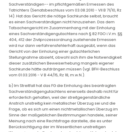
Sachverständigen-- im pflichtgemäßen Ermessen des
Tatrichters (Senatsbeschluss vom 03.08.2010 - VII B 71/10, Rz
14). Hat das Gericht die nötige Sachkunde selbst, braucht
es einen Sachverständigen nicht hinzuziehen. Das dem
Tatsachengericht im Zusammenhang mit der Einholung
eines Sachverständigengutachtens nach § 82 FGO i.V.m. §§
404, 412 der Zivilprozessordnung zustehende Ermessen
wird nur dann verfahrensfehlerhaft ausgeübt, wenn das
Gericht von der Einholung einer gutachterlichen
Stellungnahme absieht, obwohl sich ihm die Notwendigkeit
dieser zusätzlichen Beweiserhebung mangels eigener
Sachkunde hätte aufdrängen müssen (vgl. BFH-Beschluss
vom 01.03.2016 - V B 44/15, Rz 18, m.w.N.).
b) Im Streitfall hat das FG die Einholung des beantragten
Sachverständigengutachtens einerseits deshalb nicht für
erforderlich gehalten, weil der streitgegenständliche
Anstrich unstreitig kein metallischer Überzug sei und die
Frage, ob es sich um einen nichtmetallischen Überzug im
Sinne der maßgeblichen Bestimmungen handele, seiner
Meinung nach eine Rechtsfrage darstelle, die es unter
Berücksichtigung der im Wesentlichen unstreitigen