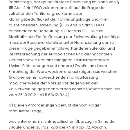
Rechtsfrage, der grundsätzliche Bedeutung im Sinne von §
115 Abs. 2 Nr. 1 FGO zukommen soll, auf die Frage der
zutreffenden Tarifierung, so kommt der
Klärungsbedürftigkeit der Tarifierungsfrage und ihrer
ausreichenden Darlegung (§ 116 Abs. 3 Satz 3 FGO)
entscheidende Bedeutung zu. Hat das FG --wie im
Streitfall-- die Tarifauffassung der Zollverwaltung bestätigt,
muss der Beschwerdeführer unter Heranziehung der zu
dieser Frage gegebenenfalls vorhandenen Literatur und
Rechtsprechung der europäischen und der nationalen
Gerichte sowie der einschlägigen Zolltarifmaterialien
(Avise, Erläuterungen und andere) Zweifel an dieser
Einreihung der Ware wecken und aufzeigen, aus welchen
Gründen seiner abweichenden Tarifauffassung
möglicherweise der Vorzug vor derjenigen der
Zollverwaltung gegeben werden könnte (Senatsbeschluss
vom 25.10.2012 - VII B 63/12, Rz 4).
b) Diesen Anforderungen genügt die vom Kläger
formulierte Frage,
was unter einem nichtmetallischen Überzug im Sinne der
Erläuterungen zu Pos. 7210 der KN in Kap. 72, Abschn.