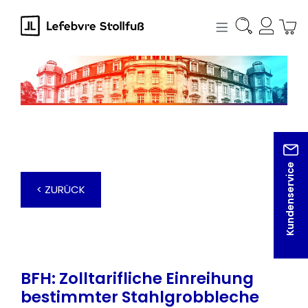
alt springen
Kundenservice
< ZURÜCK
BFH: Zolltarifliche Einreihung
bestimmter Stahlgrobbleche