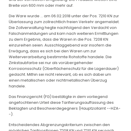
Breite von 600 mm oder mehr auf.
Die Ware wurde ... am 06.02.2018 unter der Pos. 7210 KN zur
Überlassung zum zollrechtlich freien Verkehr angemeldet.
Die Zollverwaltung hegte nachfolgend den Verdacht von
Falschanmeldungen und kam nach weiteren Ermittlungen
zu dem Ergebnis, dass die Waren in die Pos. 7208 KN
einzureihen seien. Ausschlaggebend war insofern die
Erwägung, dass es sich bei den Waren um zur
Weiterverarbeitung bestimmte Rohstoffe handele. Die
Zinkstaubfarbe sei nur als vorübergehender
Korrosionsschutz (Oberflächenschutz für die Lagerdauer)
gedacht. Mithin sei nicht relevant, ob es sich dabei um
einen metallischen oder nichtmetallischen Überzug
handele.
Das Finanzgericht (FG) bestätigte in dem vorliegend
angefochtenen Urteil diese Tarifierungsauffassung des
Beklagten und Beschwerdegegners (Hauptzollamt --HZA-
-).
Entscheidendes Abgrenzungskriterium zwischen den
möglichen Tarifpositionen 7208 KN und 7210 KN sei nach