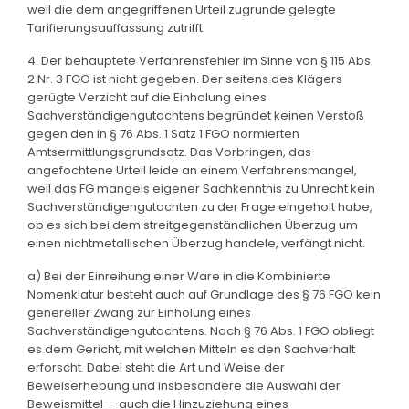
weil die dem angegriffenen Urteil zugrunde gelegte
Tarifierungsauffassung zutrifft.
4. Der behauptete Verfahrensfehler im Sinne von § 115 Abs.
2 Nr. 3 FGO ist nicht gegeben. Der seitens des Klägers
gerügte Verzicht auf die Einholung eines
Sachverständigengutachtens begründet keinen Verstoß
gegen den in § 76 Abs. 1 Satz 1 FGO normierten
Amtsermittlungsgrundsatz. Das Vorbringen, das
angefochtene Urteil leide an einem Verfahrensmangel,
weil das FG mangels eigener Sachkenntnis zu Unrecht kein
Sachverständigengutachten zu der Frage eingeholt habe,
ob es sich bei dem streitgegenständlichen Überzug um
einen nichtmetallischen Überzug handele, verfängt nicht.
a) Bei der Einreihung einer Ware in die Kombinierte
Nomenklatur besteht auch auf Grundlage des § 76 FGO kein
genereller Zwang zur Einholung eines
Sachverständigengutachtens. Nach § 76 Abs. 1 FGO obliegt
es dem Gericht, mit welchen Mitteln es den Sachverhalt
erforscht. Dabei steht die Art und Weise der
Beweiserhebung und insbesondere die Auswahl der
Beweismittel --auch die Hinzuziehung eines