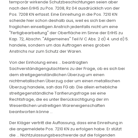
temporär wirkende Schutzbeschichtungen seien aber
nach den ErlHS zu Pos. 7208, Rz 04 ausdrücklich von der
Pos. 7208 KN erfasst. Eine Einreihung in die Pos. 7210 KN
scheide hier schon deshalb aus, weil es sich bei dem
fraglichen einseitigen Anstrich jedenfalls nicht um eine
"Fertigbearbeitung" der Oberfläche im Sinne der ErlHS zu
Kap. 72, Abschn. "Allgemeines" Teil IV C Abs. 2 d) 4. und d) 5.
handele, sondern um das Auftragen eines groben
Anstrichs nur zum Schutz der Waren.
Von der Einholung eines ... beantragten
Sachverständigengutachtens zu der Frage, ob es sich bei
dem streitgegenständlichen Überzug um einen
nichtmetallischen Überzug oder um einen metallischen
Überzug handele, sah das FG ab. Die allein erhebliche
streitgegenständliche Tarifierungsfrage sei eine
Rechtsfrage, die es unter Berücksichtigung der im
Wesentlichen unstreitigen Wareneigenschaften
beantworten könne ...
Der Kläger vertritt die Auffassung, dass eine Einreihung in
die angemeldete Pos. 7210 KN zu erfolgen habe. Er stützt
die ... Nichtzulassungsbeschwerde auf die folgenden