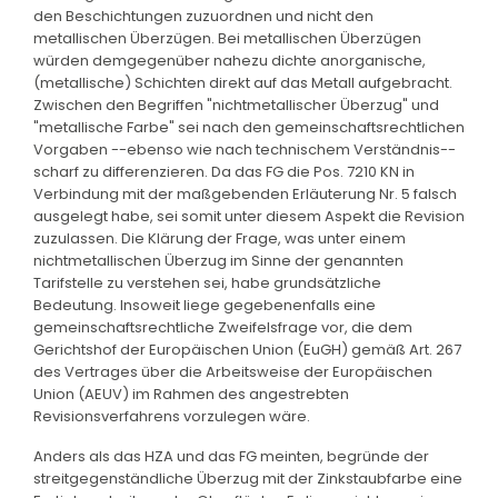
den Beschichtungen zuzuordnen und nicht den
metallischen Überzügen. Bei metallischen Überzügen
würden demgegenüber nahezu dichte anorganische,
(metallische) Schichten direkt auf das Metall aufgebracht.
Zwischen den Begriffen "nichtmetallischer Überzug" und
"metallische Farbe" sei nach den gemeinschaftsrechtlichen
Vorgaben --ebenso wie nach technischem Verständnis--
scharf zu differenzieren. Da das FG die Pos. 7210 KN in
Verbindung mit der maßgebenden Erläuterung Nr. 5 falsch
ausgelegt habe, sei somit unter diesem Aspekt die Revision
zuzulassen. Die Klärung der Frage, was unter einem
nichtmetallischen Überzug im Sinne der genannten
Tarifstelle zu verstehen sei, habe grundsätzliche
Bedeutung. Insoweit liege gegebenenfalls eine
gemeinschaftsrechtliche Zweifelsfrage vor, die dem
Gerichtshof der Europäischen Union (EuGH) gemäß Art. 267
des Vertrages über die Arbeitsweise der Europäischen
Union (AEUV) im Rahmen des angestrebten
Revisionsverfahrens vorzulegen wäre.
Anders als das HZA und das FG meinten, begründe der
streitgegenständliche Überzug mit der Zinkstaubfarbe eine