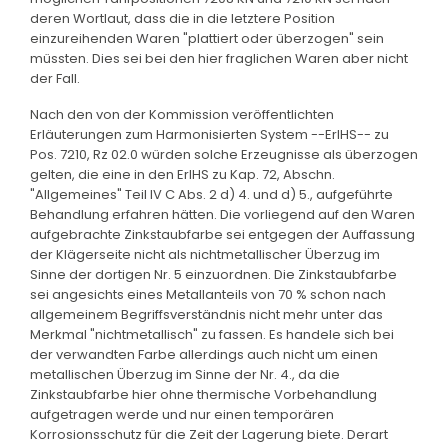
deren Wortlaut, dass die in die letztere Position
einzureihenden Waren "plattiert oder überzogen" sein
müssten. Dies sei bei den hier fraglichen Waren aber nicht
der Fall.
Nach den von der Kommission veröffentlichten
Erläuterungen zum Harmonisierten System --ErlHS-- zu
Pos. 7210, Rz 02.0 würden solche Erzeugnisse als überzogen
gelten, die eine in den ErlHS zu Kap. 72, Abschn.
"Allgemeines" Teil IV C Abs. 2 d) 4. und d) 5., aufgeführte
Behandlung erfahren hätten. Die vorliegend auf den Waren
aufgebrachte Zinkstaubfarbe sei entgegen der Auffassung
der Klägerseite nicht als nichtmetallischer Überzug im
Sinne der dortigen Nr. 5 einzuordnen. Die Zinkstaubfarbe
sei angesichts eines Metallanteils von 70 % schon nach
allgemeinem Begriffsverständnis nicht mehr unter das
Merkmal "nichtmetallisch" zu fassen. Es handele sich bei
der verwandten Farbe allerdings auch nicht um einen
metallischen Überzug im Sinne der Nr. 4., da die
Zinkstaubfarbe hier ohne thermische Vorbehandlung
aufgetragen werde und nur einen temporären
Korrosionsschutz für die Zeit der Lagerung biete. Derart