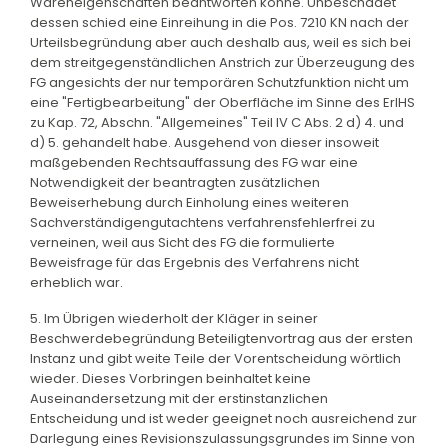
Wareneigenschaften beantworten könne. Unbeschadet
dessen schied eine Einreihung in die Pos. 7210 KN nach der
Urteilsbegründung aber auch deshalb aus, weil es sich bei
dem streitgegenständlichen Anstrich zur Überzeugung des
FG angesichts der nur temporären Schutzfunktion nicht um
eine "Fertigbearbeitung" der Oberfläche im Sinne des ErlHS
zu Kap. 72, Abschn. "Allgemeines" Teil IV C Abs. 2 d) 4. und
d) 5. gehandelt habe. Ausgehend von dieser insoweit
maßgebenden Rechtsauffassung des FG war eine
Notwendigkeit der beantragten zusätzlichen
Beweiserhebung durch Einholung eines weiteren
Sachverständigengutachtens verfahrensfehlerfrei zu
verneinen, weil aus Sicht des FG die formulierte
Beweisfrage für das Ergebnis des Verfahrens nicht
erheblich war.
5. Im Übrigen wiederholt der Kläger in seiner
Beschwerdebegründung Beteiligtenvortrag aus der ersten
Instanz und gibt weite Teile der Vorentscheidung wörtlich
wieder. Dieses Vorbringen beinhaltet keine
Auseinandersetzung mit der erstinstanzlichen
Entscheidung und ist weder geeignet noch ausreichend zur
Darlegung eines Revisionszulassungsgrundes im Sinne von