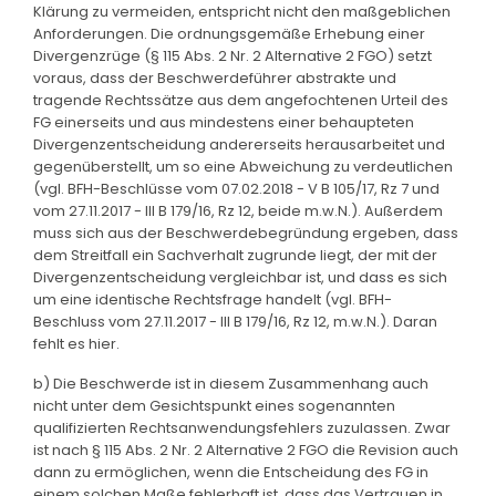
Klärung zu vermeiden, entspricht nicht den maßgeblichen
Anforderungen. Die ordnungsgemäße Erhebung einer
Divergenzrüge (§ 115 Abs. 2 Nr. 2 Alternative 2 FGO) setzt
voraus, dass der Beschwerdeführer abstrakte und
tragende Rechtssätze aus dem angefochtenen Urteil des
FG einerseits und aus mindestens einer behaupteten
Divergenzentscheidung andererseits herausarbeitet und
gegenüberstellt, um so eine Abweichung zu verdeutlichen
(vgl. BFH-Beschlüsse vom 07.02.2018 - V B 105/17, Rz 7 und
vom 27.11.2017 - III B 179/16, Rz 12, beide m.w.N.). Außerdem
muss sich aus der Beschwerdebegründung ergeben, dass
dem Streitfall ein Sachverhalt zugrunde liegt, der mit der
Divergenzentscheidung vergleichbar ist, und dass es sich
um eine identische Rechtsfrage handelt (vgl. BFH-
Beschluss vom 27.11.2017 - III B 179/16, Rz 12, m.w.N.). Daran
fehlt es hier.
b) Die Beschwerde ist in diesem Zusammenhang auch
nicht unter dem Gesichtspunkt eines sogenannten
qualifizierten Rechtsanwendungsfehlers zuzulassen. Zwar
ist nach § 115 Abs. 2 Nr. 2 Alternative 2 FGO die Revision auch
dann zu ermöglichen, wenn die Entscheidung des FG in
einem solchen Maße fehlerhaft ist, dass das Vertrauen in