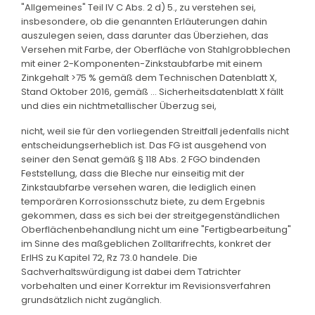
"Allgemeines" Teil IV C Abs. 2 d) 5., zu verstehen sei,
insbesondere, ob die genannten Erläuterungen dahin
auszulegen seien, dass darunter das Überziehen, das
Versehen mit Farbe, der Oberfläche von Stahlgrobblechen
mit einer 2-Komponenten-Zinkstaubfarbe mit einem
Zinkgehalt >75 % gemäß dem Technischen Datenblatt X,
Stand Oktober 2016, gemäß ... Sicherheitsdatenblatt X fällt
und dies ein nichtmetallischer Überzug sei,
nicht, weil sie für den vorliegenden Streitfall jedenfalls nicht
entscheidungserheblich ist. Das FG ist ausgehend von
seiner den Senat gemäß § 118 Abs. 2 FGO bindenden
Feststellung, dass die Bleche nur einseitig mit der
Zinkstaubfarbe versehen waren, die lediglich einen
temporären Korrosionsschutz biete, zu dem Ergebnis
gekommen, dass es sich bei der streitgegenständlichen
Oberflächenbehandlung nicht um eine "Fertigbearbeitung"
im Sinne des maßgeblichen Zolltarifrechts, konkret der
ErlHS zu Kapitel 72, Rz 73.0 handele. Die
Sachverhaltswürdigung ist dabei dem Tatrichter
vorbehalten und einer Korrektur im Revisionsverfahren
grundsätzlich nicht zugänglich.