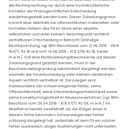
die Rechtsprechung nur durch eine höchstrichterliche
Korrektur der finanzgerichtlichen Entscheidung
wiederhergestellt werden kann. Dieser Zulassungsgrund
kommt aber allenfalls bei offensichtlichen materiellen oder
formellen Fehlern des FG im Sinne einer objektiv
willkürlichen und unter keinem Gesichtspunkt rechtlich
vertretbaren Entscheidung in Betracht (ständige
Rechtsprechung, vgl. BFH-Beschlüsse vom 12.06.2018 - VIII B
154/17, Rz 18 und vom 14.08.2018 - XI B 2/18, Rz 18, beide
m.w.N.). Soll eine Nichtzulassungsbeschwerde auf diesen
Zulassungsgrund gestützt werden, muss in der
Beschwerdebegründung substantiiert dargelegt werden,
weshalb die Vorentscheidung unter keinem denkbaren
Aspekt rechtlich vertretbar ist. Darzulegen sind
insbesondere der schwerwiegende Fehler, seine
Offensichtlichkeit, seine Entscheidungserheblichkeit sowie
seine Korrekturmöglichkeit im Revisionsverfahren (vgl. BFH-
Beschluss vom 26.04.2018 - XI B 117/17, Rz 59, m.w.N.). Im
Streitfall ist bereits zweifelhaft, ob der Kläger einen in
diesem Sinne besonders schwerwiegenden Fehler
schlüssig dargelegt hat. Jedenfalls ist dem FG ein solcher
Fehler ausweislich obiger Ausführungen nicht unterlaufen,