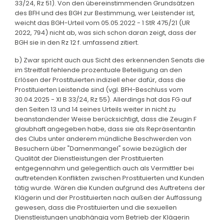
33/24, Rz 51). Von den übereinstimmenden Grundsätzen
des BFH und des BGH zur Bestimmung, wer Leistender ist,
weicht das BGH-Urteil vom 05.05.2022 - 1 StR 475/21 (UR
2022, 794) nicht ab, was sich schon daran zeigt, dass der
BGH sie in den Rz 12 f. umfassend zitiert.
b) Zwar spricht auch aus Sicht des erkennenden Senats die
im Streitfall fehlende prozentuale Beteiligung an den
Erlösen der Prostituierten indiziell eher dafür, dass die
Prostituierten Leistende sind (vgl. BFH-Beschluss vom
30.04.2025 - XI B 33/24, Rz 55). Allerdings hat das FG auf
den Seiten 13 und 14 seines Urteils weiter in nicht zu
beanstandender Weise berücksichtigt, dass die Zeugin F
glaubhaft angegeben habe, dass sie als Repräsentantin
des Clubs unter anderem mündliche Beschwerden von
Besuchern über "Damenmangel" sowie bezüglich der
Qualität der Dienstleistungen der Prostituierten
entgegennahm und gelegentlich auch als Vermittler bei
auftretenden Konflikten zwischen Prostituierten und Kunden
tätig wurde. Wären die Kunden aufgrund des Auftretens der
Klägerin und der Prostituierten nach außen der Auffassung
gewesen, dass die Prostituierten und die sexuellen
Dienstleistungen unabhängig vom Betrieb der Klägerin