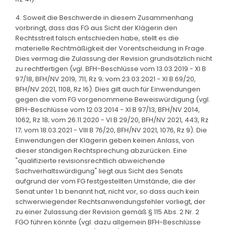
4. Soweit die Beschwerde in diesem Zusammenhang
vorbringt, dass das FG aus Sicht der Klägerin den
Rechtsstreit falsch entschieden habe, stellt es die
materielle Rechtmäßigkeit der Vorentscheidung in Frage.
Dies vermag die Zulassung der Revision grundsätzlich nicht
zu rechtfertigen (vgl. BFH-Beschlüsse vom 13.03.2019 - XI B
97/18, BFH/NV 2019, 711, Rz 9; vom 23.03.2021 - XI B 69/20,
BFH/NV 2021, 1108, Rz 16). Dies gilt auch für Einwendungen
gegen die vom FG vorgenommene Beweiswürdigung (vgl.
BFH-Beschlüsse vom 12.03.2014 - XI B 97/13, BFH/NV 2014,
1062, Rz 18; vom 26.11.2020 - VI B 29/20, BFH/NV 2021, 443, Rz
17; vom 18.03.2021 - VIII B 76/20, BFH/NV 2021, 1076, Rz 9). Die
Einwendungen der Klägerin geben keinen Anlass, von
dieser ständigen Rechtsprechung abzurücken. Eine
"qualifizierte revisionsrechtlich abweichende
Sachverhaltswürdigung" liegt aus Sicht des Senats
aufgrund der vom FG festgestellten Umstände, die der
Senat unter 1.b benannt hat, nicht vor, so dass auch kein
schwerwiegender Rechtsanwendungsfehler vorliegt, der
zu einer Zulassung der Revision gemäß § 115 Abs. 2 Nr. 2
FGO führen könnte (vgl. dazu allgemein BFH-Beschlüsse