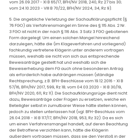
vom 26.09.2017 - XI B 65/17, BFH/NV 2018, 240, Rz 27 bis 30;
vom 24.10.2023 - VIII B 70/22, BFH/NV 2024, 34, Rz 9).
5. Die angebliche Verletzung der Sachaufklärungspflicht (§
76 FGO) als Verfahrensmangel im Sinne des § 115 Abs. 2 Nr.
3 FGO ist nicht in der nach § 116 Abs. 3 Satz 3 FGO gebotenen
Form dargelegt. Um einen solchen Mangel hinreichend
darzulegen, hätte die (im Klageverfahren und vorliegend)
fachkundig vertretene Klägerin unter anderem vortragen
müssen, weshalb sie nicht von sich aus entsprechende
Beweisanträge gestellt hat und weshalb sich die
Beweiserhebung dem FG auch ohne besonderen Antrag
als erforderlich habe aufdrängen müssen (ständige
Rechtsprechung, z.B. BFH-Beschlüsse vom 19.12.2016 - XI B
57/16, BFH/NV 2017, 599, Rz 18; vom 04.03.2020 - XI B 30/19,
BFH/NV 2020, 611, Rz 11). Die Sachaufklärungsrüge dient nicht
dazu, Beweisanträge oder Fragen zu ersetzen, welche ein
Beteiligter selbst in zumutbarer Weise hätte stellen können,
jedoch zu stellen unterlassen hat (vgl. BFH-Beschluss vom
26.04.2018 - XI B 117/17, BFH/NV 2018, 953, Rz 32). Da es sich
um einen Verfahrensmangel handelt, auf deren Beachtung
der Betroffene verzichten kann, hätte die Klägerin
außerdem vortragen müssen, dass sie den Verstoß in der