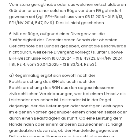
Vorinstanz gerügt habe oder aus welchen entschuldbaren
Gründen er an einer solchen Rüge vor dem FG gehindert
gewesen sei (vgl. BFH-Beschluss vom 05.12.2013 - XI B 1/13,
BFH/NV 2014, 547, Rz 9). Dies ist nicht geschehen.
6. Mit der Rüge, aufgrund einer Divergenz sei die
Zuständigkeit des Gemeinsamen Senats der obersten
Gerichtshöfe des Bundes gegeben, dringt die Beschwerde
nicht durch, weil keine Divergenz vorliegt (s. unter 1. sowie
BFH-Beschlüsse vom 16.07.2024 - XI B 43/23, BFH/NV 2024,
1181, Rz 4; vom 30.04.2025 - XI B 33/24, Rz 53).
a) Regelmäßig ergibt sich sowohl nach der
Rechtsprechung des BFH als auch nach der
Rechtsprechung des BGH aus den abgeschlossenen
zivilrechtlichen Vereinbarungen, wer bei einem Umsatz als
Leistender anzusehen ist. Leistender ist in der Regel
derjenige, der die Lieferungen oder sonstigen Leistungen
im eigenen Namen gegenüber einem anderen selbst oder
durch einen Beauftragten ausführt. Ob eine Leistung dem
Handelnden oder einem anderen zuzurechnen ist, hängt
grundsätzlich davon ab, ob der Handelnde gegenüber
Dritten im eigenen Namen oder berechtigterweise im