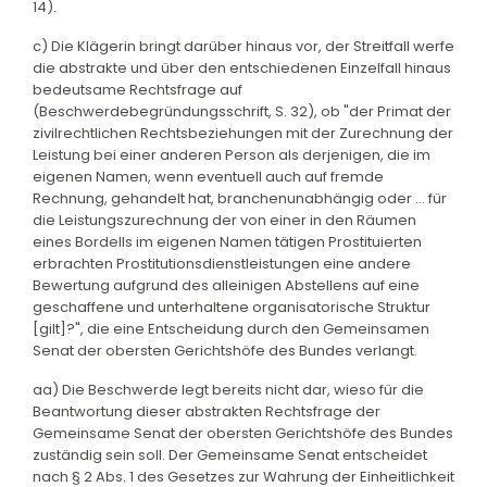
14).
c) Die Klägerin bringt darüber hinaus vor, der Streitfall werfe
die abstrakte und über den entschiedenen Einzelfall hinaus
bedeutsame Rechtsfrage auf
(Beschwerdebegründungsschrift, S. 32), ob "der Primat der
zivilrechtlichen Rechtsbeziehungen mit der Zurechnung der
Leistung bei einer anderen Person als derjenigen, die im
eigenen Namen, wenn eventuell auch auf fremde
Rechnung, gehandelt hat, branchenunabhängig oder ... für
die Leistungszurechnung der von einer in den Räumen
eines Bordells im eigenen Namen tätigen Prostituierten
erbrachten Prostitutionsdienstleistungen eine andere
Bewertung aufgrund des alleinigen Abstellens auf eine
geschaffene und unterhaltene organisatorische Struktur
[gilt]?", die eine Entscheidung durch den Gemeinsamen
Senat der obersten Gerichtshöfe des Bundes verlangt.
aa) Die Beschwerde legt bereits nicht dar, wieso für die
Beantwortung dieser abstrakten Rechtsfrage der
Gemeinsame Senat der obersten Gerichtshöfe des Bundes
zuständig sein soll. Der Gemeinsame Senat entscheidet
nach § 2 Abs. 1 des Gesetzes zur Wahrung der Einheitlichkeit