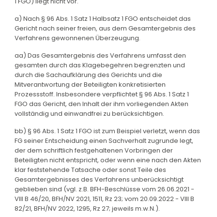
1 FGO) liegt nicht vor.
a) Nach § 96 Abs. 1 Satz 1 Halbsatz 1 FGO entscheidet das
Gericht nach seiner freien, aus dem Gesamtergebnis des
Verfahrens gewonnenen Überzeugung.
aa) Das Gesamtergebnis des Verfahrens umfasst den
gesamten durch das Klagebegehren begrenzten und
durch die Sachaufklärung des Gerichts und die
Mitverantwortung der Beteiligten konkretisierten
Prozessstoff. Insbesondere verpflichtet § 96 Abs. 1 Satz 1
FGO das Gericht, den Inhalt der ihm vorliegenden Akten
vollständig und einwandfrei zu berücksichtigen.
bb) § 96 Abs. 1 Satz 1 FGO ist zum Beispiel verletzt, wenn das
FG seiner Entscheidung einen Sachverhalt zugrunde legt,
der dem schriftlich festgehaltenen Vorbringen der
Beteiligten nicht entspricht, oder wenn eine nach den Akten
klar feststehende Tatsache oder sonst Teile des
Gesamtergebnisses des Verfahrens unberücksichtigt
geblieben sind (vgl. z.B. BFH-Beschlüsse vom 26.06.2021 -
VIII B 46/20, BFH/NV 2021, 1511, Rz 23; vom 20.09.2022 - VIII B
82/21, BFH/NV 2022, 1295, Rz 27; jeweils m.w.N.).