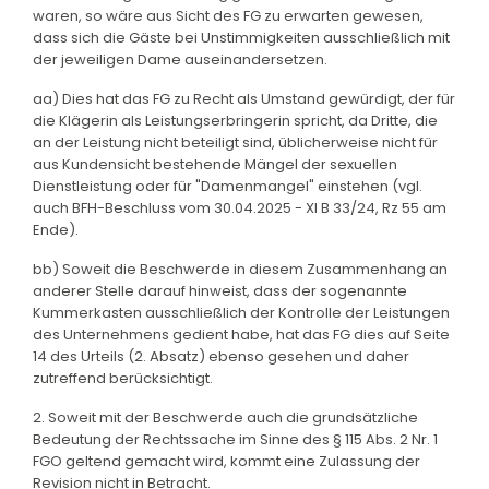
waren, so wäre aus Sicht des FG zu erwarten gewesen,
dass sich die Gäste bei Unstimmigkeiten ausschließlich mit
der jeweiligen Dame auseinandersetzen.
aa) Dies hat das FG zu Recht als Umstand gewürdigt, der für
die Klägerin als Leistungserbringerin spricht, da Dritte, die
an der Leistung nicht beteiligt sind, üblicherweise nicht für
aus Kundensicht bestehende Mängel der sexuellen
Dienstleistung oder für "Damenmangel" einstehen (vgl.
auch BFH-Beschluss vom 30.04.2025 - XI B 33/24, Rz 55 am
Ende).
bb) Soweit die Beschwerde in diesem Zusammenhang an
anderer Stelle darauf hinweist, dass der sogenannte
Kummerkasten ausschließlich der Kontrolle der Leistungen
des Unternehmens gedient habe, hat das FG dies auf Seite
14 des Urteils (2. Absatz) ebenso gesehen und daher
zutreffend berücksichtigt.
2. Soweit mit der Beschwerde auch die grundsätzliche
Bedeutung der Rechtssache im Sinne des § 115 Abs. 2 Nr. 1
FGO geltend gemacht wird, kommt eine Zulassung der
Revision nicht in Betracht.