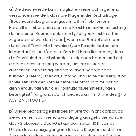
a) Die Beschwerde kann möglicherweise dahin gehend
verstanden werden, dass die Klägerin die Rechtsfrage
(Beschwerdebegründungsschrift, S. 18), ob "einem
Bordellbetreiber auch dann die Prostitutions-Dienstleistung
der in seinen Räumen selbständig tätigen Prostituierten
zugerechnet werden [kann], wenn der Bordellbetreiber
durch veröffentlichte Hinweise (zum Beispiel bei seinem
Internetauftritt und/oder im Bordell) kenntlich macht, dass
die Prostituierten selbständig, im eigenen Namen und auf
eigene Rechnung tätig werden, die Prostituierten
ausschließlich vertragliche Vereinbarungen mit den
Kunden (Freiern) über Art, Umfang und Höhe der Vergütung
schließen und der Bordellbetreiber nicht unmittelbar an
den Vergütungen für die ProstitutionsDienstleistungen
beteiligt ist", für grundsätzlich bedeutsam im Sinne des § 115
Abs. 2 Nr. 1 FGO hält.
b) Diese Rechtsfrage ist indes im Streitfall nicht klärbar, da
sie von einer Sachverhaltswürdigung ausgeht, die von der
des FG abweicht. Das FG ist auf den Seiten 10 ff. seines
Urteils davon ausgegangen, dass die Klägerin nach ihrer
Außendarstellung als Erbringerin sämtlicher vom Kunden