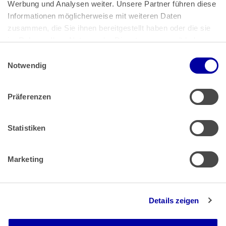
Bundeskanzlerplatz 2
Werbung und Analysen weiter. Unsere Partner führen diese 
53113 Bonn
Informationen möglicherweise mit weiteren Daten 
zusammen, die Sie ihnen bereitgestellt haben oder die sie 
Pressemitteilungen
AGB
|
im Rahmen Ihrer Nutzung der Dienste gesammelt haben.
Impressum
Datenschutz
|
Einwilligungsauswahl
Impressum
 | 
Datenschutz
Notwendig
Präferenzen
Zahlung & Versand
Rücksendungen/Widerrufsbelehrung
Muster Widerrufsformular (PDF)
Statistiken
Remissionsbedingungen für den Handel
Kündigungsformular
Marketing
Barrierefreiheit
Details zeigen
Newsletter
Mediadaten