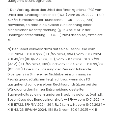
(Klägerin) ist unbegründet.
1. Der Vortrag, dass das Urteil des Finanzgerichts (FG) vom
Urteil des Bundesgerichtshofs (BGH) vom 05.05.2022 - 1 StR
475/21 (Umsatzsteuer-Rundschau --UR-- 2022, 794)
abweiche, so dass die Revision zur Sicherung einer
einheitlichen Rechtsprechung (§ 115 Abs. 2 Nr. 2 der
Finanzgerichtsordnung --FGO--) zuzulassen sei, trifft nicht
zu.
a) Der Senat verweist dazu auf seine Beschlüsse vom
10.01.2024 - XI B 117/22 (BFH/NV 2024, 394), vom 16.07.2024 -
XI B 43/23 (BFH/NV 2024, 1181), vom 17.07.2024 - XI S 19/23
(AdV) (BFH/NV 2024, 1183) und vom 30.04.2025 - XI B 33/24
(Rz 50 ff.). Eine zur Zulassung der Revision führende
Divergenz im Sinne einer Nichtübereinstimmung im
Rechtsgrundsätzlichen liegt nicht vor, wenn das FG
ausgehend von denselben Rechtsgrundsätzen bei der
Würdigung des ihm zur Entscheidung gestellten
Sachverhalts zu einem anderen Ergebnis gelangt (vgl. z.B.
Beschlüsse des Bundesfinanzhofs --BFH-- vom 10.01.2024 -
XI B 117/22, BFH/NV 2024, 394, Rz 9 f., m.w.N.; vom 16.07.2024 -
XI B 43/23, BFH/NV 2024, 1181, Rz 3; vom 30.04.2025 - XI B