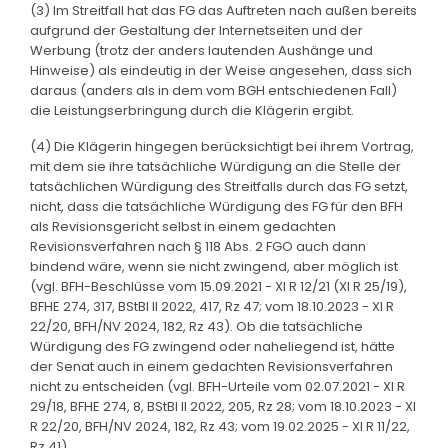
(3) Im Streitfall hat das FG das Auftreten nach außen bereits
aufgrund der Gestaltung der Internetseiten und der
Werbung (trotz der anders lautenden Aushänge und
Hinweise) als eindeutig in der Weise angesehen, dass sich
daraus (anders als in dem vom BGH entschiedenen Fall)
die Leistungserbringung durch die Klägerin ergibt.
(4) Die Klägerin hingegen berücksichtigt bei ihrem Vortrag,
mit dem sie ihre tatsächliche Würdigung an die Stelle der
tatsächlichen Würdigung des Streitfalls durch das FG setzt,
nicht, dass die tatsächliche Würdigung des FG für den BFH
als Revisionsgericht selbst in einem gedachten
Revisionsverfahren nach § 118 Abs. 2 FGO auch dann
bindend wäre, wenn sie nicht zwingend, aber möglich ist
(vgl. BFH-Beschlüsse vom 15.09.2021 - XI R 12/21 (XI R 25/19),
BFHE 274, 317, BStBl II 2022, 417, Rz 47; vom 18.10.2023 - XI R
22/20, BFH/NV 2024, 182, Rz 43). Ob die tatsächliche
Würdigung des FG zwingend oder naheliegend ist, hätte
der Senat auch in einem gedachten Revisionsverfahren
nicht zu entscheiden (vgl. BFH-Urteile vom 02.07.2021 - XI R
29/18, BFHE 274, 8, BStBl II 2022, 205, Rz 28; vom 18.10.2023 - XI
R 22/20, BFH/NV 2024, 182, Rz 43; vom 19.02.2025 - XI R 11/22,
Rz 41).