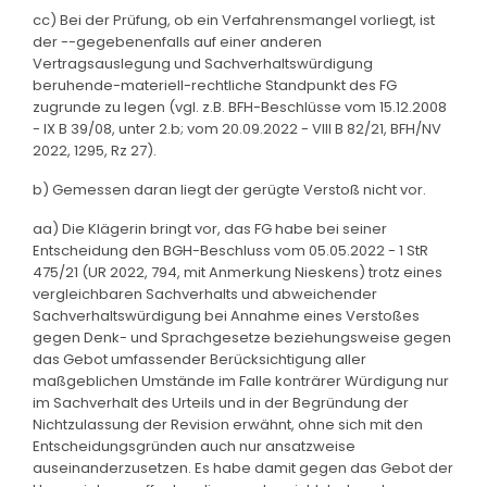
cc) Bei der Prüfung, ob ein Verfahrensmangel vorliegt, ist
der --gegebenenfalls auf einer anderen
Vertragsauslegung und Sachverhaltswürdigung
beruhende-materiell-rechtliche Standpunkt des FG
zugrunde zu legen (vgl. z.B. BFH-Beschlüsse vom 15.12.2008
- IX B 39/08, unter 2.b; vom 20.09.2022 - VIII B 82/21, BFH/NV
2022, 1295, Rz 27).
b) Gemessen daran liegt der gerügte Verstoß nicht vor.
aa) Die Klägerin bringt vor, das FG habe bei seiner
Entscheidung den BGH-Beschluss vom 05.05.2022 - 1 StR
475/21 (UR 2022, 794, mit Anmerkung Nieskens) trotz eines
vergleichbaren Sachverhalts und abweichender
Sachverhaltswürdigung bei Annahme eines Verstoßes
gegen Denk- und Sprachgesetze beziehungsweise gegen
das Gebot umfassender Berücksichtigung aller
maßgeblichen Umstände im Falle konträrer Würdigung nur
im Sachverhalt des Urteils und in der Begründung der
Nichtzulassung der Revision erwähnt, ohne sich mit den
Entscheidungsgründen auch nur ansatzweise
auseinanderzusetzen. Es habe damit gegen das Gebot der