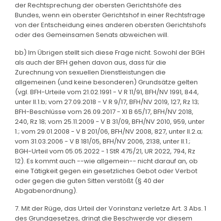
der Rechtsprechung der obersten Gerichtshöfe des
Bundes, wenn ein oberster Gerichtshof in einer Rechtsfrage
von der Entscheidung eines anderen obersten Gerichtshofs
oder des Gemeinsamen Senats abweichen will.
bb) Im Übrigen stellt sich diese Frage nicht. Sowohl der BGH
als auch der BFH gehen davon aus, dass für die
Zurechnung von sexuellen Dienstleistungen die
allgemeinen (und keine besonderen) Grundsätze gelten
(vgl. BFH-Urteile vom 21.02.1991 - V R 11/91, BFH/NV 1991, 844,
unter II.1.b; vom 27.09.2018 - V R 9/17, BFH/NV 2019, 127, Rz 13;
BFH-Beschlüsse vom 26.09.2017 - XI B 65/17, BFH/NV 2018,
240, Rz 18; vom 25.11.2009 - V B 31/09, BFH/NV 2010, 959, unter
1.; vom 29.01.2008 - V B 201/06, BFH/NV 2008, 827, unter II.2.a;
vom 31.03.2006 - V B 181/05, BFH/NV 2006, 2138, unter II.1.;
BGH-Urteil vom 05.05.2022 - 1 StR 475/21, UR 2022, 794, Rz
12). Es kommt auch --wie allgemein-- nicht darauf an, ob
eine Tätigkeit gegen ein gesetzliches Gebot oder Verbot
oder gegen die guten Sitten verstößt (§ 40 der
Abgabenordnung).
7. Mit der Rüge, das Urteil der Vorinstanz verletze Art. 3 Abs. 1
des Grundgesetzes, dringt die Beschwerde vor diesem