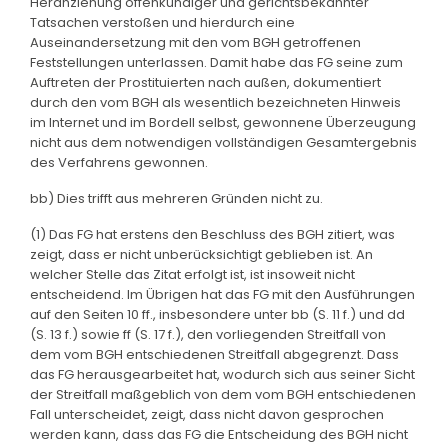
Heranziehung offenkundiger und gerichtsbekannter
Tatsachen verstoßen und hierdurch eine
Auseinandersetzung mit den vom BGH getroffenen
Feststellungen unterlassen. Damit habe das FG seine zum
Auftreten der Prostituierten nach außen, dokumentiert
durch den vom BGH als wesentlich bezeichneten Hinweis
im Internet und im Bordell selbst, gewonnene Überzeugung
nicht aus dem notwendigen vollständigen Gesamtergebnis
des Verfahrens gewonnen.
bb) Dies trifft aus mehreren Gründen nicht zu.
(1) Das FG hat erstens den Beschluss des BGH zitiert, was
zeigt, dass er nicht unberücksichtigt geblieben ist. An
welcher Stelle das Zitat erfolgt ist, ist insoweit nicht
entscheidend. Im Übrigen hat das FG mit den Ausführungen
auf den Seiten 10 ff., insbesondere unter bb (S. 11 f.) und dd
(S. 13 f.) sowie ff (S. 17 f.), den vorliegenden Streitfall von
dem vom BGH entschiedenen Streitfall abgegrenzt. Dass
das FG herausgearbeitet hat, wodurch sich aus seiner Sicht
der Streitfall maßgeblich von dem vom BGH entschiedenen
Fall unterscheidet, zeigt, dass nicht davon gesprochen
werden kann, dass das FG die Entscheidung des BGH nicht