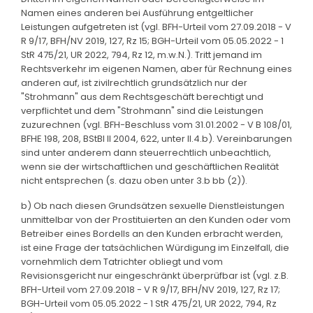
Namen eines anderen bei Ausführung entgeltlicher
Leistungen aufgetreten ist (vgl. BFH-Urteil vom 27.09.2018 - V
R 9/17, BFH/NV 2019, 127, Rz 15; BGH-Urteil vom 05.05.2022 - 1
StR 475/21, UR 2022, 794, Rz 12, m.w.N.). Tritt jemand im
Rechtsverkehr im eigenen Namen, aber für Rechnung eines
anderen auf, ist zivilrechtlich grundsätzlich nur der
"Strohmann" aus dem Rechtsgeschäft berechtigt und
verpflichtet und dem "Strohmann" sind die Leistungen
zuzurechnen (vgl. BFH-Beschluss vom 31.01.2002 - V B 108/01,
BFHE 198, 208, BStBl II 2004, 622, unter II.4.b). Vereinbarungen
sind unter anderem dann steuerrechtlich unbeachtlich,
wenn sie der wirtschaftlichen und geschäftlichen Realität
nicht entsprechen (s. dazu oben unter 3.b bb (2)).
b) Ob nach diesen Grundsätzen sexuelle Dienstleistungen
unmittelbar von der Prostituierten an den Kunden oder vom
Betreiber eines Bordells an den Kunden erbracht werden,
ist eine Frage der tatsächlichen Würdigung im Einzelfall, die
vornehmlich dem Tatrichter obliegt und vom
Revisionsgericht nur eingeschränkt überprüfbar ist (vgl. z.B.
BFH-Urteil vom 27.09.2018 - V R 9/17, BFH/NV 2019, 127, Rz 17;
BGH-Urteil vom 05.05.2022 - 1 StR 475/21, UR 2022, 794, Rz