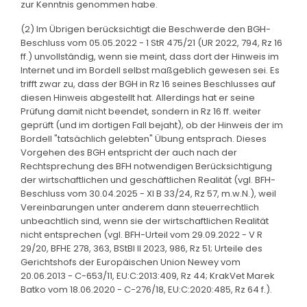
zur Kenntnis genommen habe.
(2) Im Übrigen berücksichtigt die Beschwerde den BGH-
Beschluss vom 05.05.2022 - 1 StR 475/21 (UR 2022, 794, Rz 16
ff.) unvollständig, wenn sie meint, dass dort der Hinweis im
Internet und im Bordell selbst maßgeblich gewesen sei. Es
trifft zwar zu, dass der BGH in Rz 16 seines Beschlusses auf
diesen Hinweis abgestellt hat. Allerdings hat er seine
Prüfung damit nicht beendet, sondern in Rz 16 ff. weiter
geprüft (und im dortigen Fall bejaht), ob der Hinweis der im
Bordell "tatsächlich gelebten" Übung entsprach. Dieses
Vorgehen des BGH entspricht der auch nach der
Rechtsprechung des BFH notwendigen Berücksichtigung
der wirtschaftlichen und geschäftlichen Realität (vgl. BFH-
Beschluss vom 30.04.2025 - XI B 33/24, Rz 57, m.w.N.), weil
Vereinbarungen unter anderem dann steuerrechtlich
unbeachtlich sind, wenn sie der wirtschaftlichen Realität
nicht entsprechen (vgl. BFH-Urteil vom 29.09.2022 - V R
29/20, BFHE 278, 363, BStBl II 2023, 986, Rz 51; Urteile des
Gerichtshofs der Europäischen Union Newey vom
20.06.2013 - C-653/11, EU:C:2013:409, Rz 44; KrakVet Marek
Batko vom 18.06.2020 - C-276/18, EU:C:2020:485, Rz 64 f.).