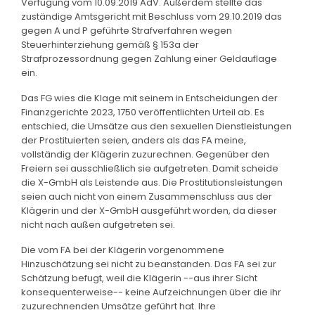
Verfügung vom 10.09.2019 AdV. Außerdem stellte das
zuständige Amtsgericht mit Beschluss vom 29.10.2019 das
gegen A und P geführte Strafverfahren wegen
Steuerhinterziehung gemäß § 153a der
Strafprozessordnung gegen Zahlung einer Geldauflage
ein.
Das FG wies die Klage mit seinem in Entscheidungen der
Finanzgerichte 2023, 1750 veröffentlichten Urteil ab. Es
entschied, die Umsätze aus den sexuellen Dienstleistungen
der Prostituierten seien, anders als das FA meine,
vollständig der Klägerin zuzurechnen. Gegenüber den
Freiern sei ausschließlich sie aufgetreten. Damit scheide
die X-GmbH als Leistende aus. Die Prostitutionsleistungen
seien auch nicht von einem Zusammenschluss aus der
Klägerin und der X-GmbH ausgeführt worden, da dieser
nicht nach außen aufgetreten sei.
Die vom FA bei der Klägerin vorgenommene
Hinzuschätzung sei nicht zu beanstanden. Das FA sei zur
Schätzung befugt, weil die Klägerin --aus ihrer Sicht
konsequenterweise-- keine Aufzeichnungen über die ihr
zuzurechnenden Umsätze geführt hat. Ihre