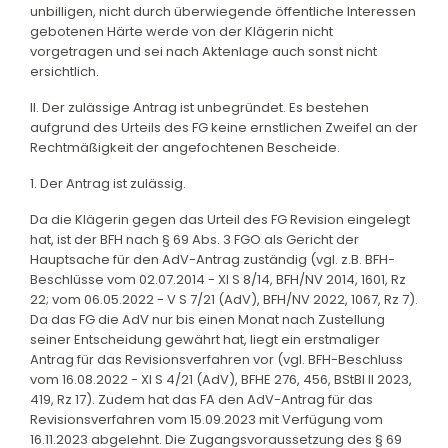
unbilligen, nicht durch überwiegende öffentliche Interessen
gebotenen Härte werde von der Klägerin nicht
vorgetragen und sei nach Aktenlage auch sonst nicht
ersichtlich.
II. Der zulässige Antrag ist unbegründet. Es bestehen
aufgrund des Urteils des FG keine ernstlichen Zweifel an der
Rechtmäßigkeit der angefochtenen Bescheide.
1. Der Antrag ist zulässig.
Da die Klägerin gegen das Urteil des FG Revision eingelegt
hat, ist der BFH nach § 69 Abs. 3 FGO als Gericht der
Hauptsache für den AdV-Antrag zuständig (vgl. z.B. BFH-
Beschlüsse vom 02.07.2014 - XI S 8/14, BFH/NV 2014, 1601, Rz
22; vom 06.05.2022 - V S 7/21 (AdV), BFH/NV 2022, 1067, Rz 7).
Da das FG die AdV nur bis einen Monat nach Zustellung
seiner Entscheidung gewährt hat, liegt ein erstmaliger
Antrag für das Revisionsverfahren vor (vgl. BFH-Beschluss
vom 16.08.2022 - XI S 4/21 (AdV), BFHE 276, 456, BStBl II 2023,
419, Rz 17). Zudem hat das FA den AdV-Antrag für das
Revisionsverfahren vom 15.09.2023 mit Verfügung vom
16.11.2023 abgelehnt. Die Zugangsvoraussetzung des § 69