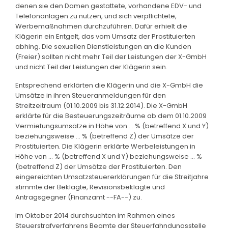
denen sie den Damen gestattete, vorhandene EDV- und
Telefonanlagen zu nutzen, und sich verpflichtete,
Werbemaßnahmen durchzuführen. Dafür erhielt die
Klägerin ein Entgelt, das vom Umsatz der Prostituierten
abhing. Die sexuellen Dienstleistungen an die Kunden
(Freier) sollten nicht mehr Teil der Leistungen der X-GmbH
und nicht Teil der Leistungen der Klägerin sein.
Entsprechend erklärten die Klägerin und die X-GmbH die
Umsätze in ihren Steueranmeldungen für den
Streitzeitraum (01.10.2009 bis 31.12.2014). Die X-GmbH
erklärte für die Besteuerungszeiträume ab dem 01.10.2009
Vermietungsumsätze in Höhe von ... % (betreffend X und Y)
beziehungsweise ... % (betreffend Z) der Umsätze der
Prostituierten. Die Klägerin erklärte Werbeleistungen in
Höhe von ... % (betreffend X und Y) beziehungsweise ... %
(betreffend Z) der Umsätze der Prostituierten. Den
eingereichten Umsatzsteuererklärungen für die Streitjahre
stimmte der Beklagte, Revisionsbeklagte und
Antragsgegner (Finanzamt --FA--) zu.
Im Oktober 2014 durchsuchten im Rahmen eines
Steuerstrafverfahrens Beamte der Steuerfahndungsstelle