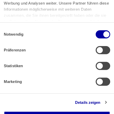
Bundeskanzlerplatz 2
Werbung und Analysen weiter. Unsere Partner führen diese 
53113 Bonn
Informationen möglicherweise mit weiteren Daten 
zusammen, die Sie ihnen bereitgestellt haben oder die sie 
Pressemitteilungen
AGB
|
im Rahmen Ihrer Nutzung der Dienste gesammelt haben.
Impressum
Datenschutz
|
Einwilligungsauswahl
Impressum
 | 
Datenschutz
Notwendig
Präferenzen
Zahlung & Versand
Rücksendungen/Widerrufsbelehrung
Muster Widerrufsformular (PDF)
Statistiken
Remissionsbedingungen für den Handel
Kündigungsformular
Marketing
Barrierefreiheit
Details zeigen
Newsletter