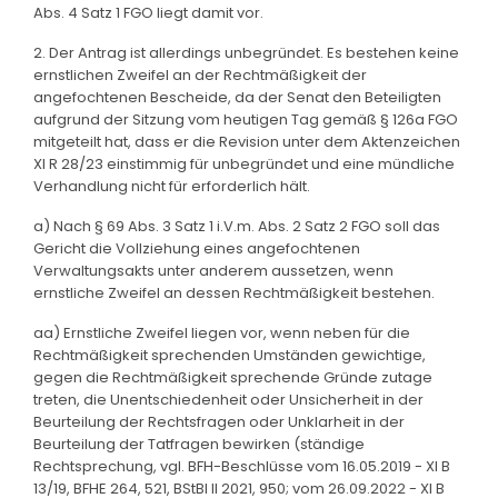
Abs. 4 Satz 1 FGO liegt damit vor.
2. Der Antrag ist allerdings unbegründet. Es bestehen keine
ernstlichen Zweifel an der Rechtmäßigkeit der
angefochtenen Bescheide, da der Senat den Beteiligten
aufgrund der Sitzung vom heutigen Tag gemäß § 126a FGO
mitgeteilt hat, dass er die Revision unter dem Aktenzeichen
XI R 28/23 einstimmig für unbegründet und eine mündliche
Verhandlung nicht für erforderlich hält.
a) Nach § 69 Abs. 3 Satz 1 i.V.m. Abs. 2 Satz 2 FGO soll das
Gericht die Vollziehung eines angefochtenen
Verwaltungsakts unter anderem aussetzen, wenn
ernstliche Zweifel an dessen Rechtmäßigkeit bestehen.
aa) Ernstliche Zweifel liegen vor, wenn neben für die
Rechtmäßigkeit sprechenden Umständen gewichtige,
gegen die Rechtmäßigkeit sprechende Gründe zutage
treten, die Unentschiedenheit oder Unsicherheit in der
Beurteilung der Rechtsfragen oder Unklarheit in der
Beurteilung der Tatfragen bewirken (ständige
Rechtsprechung, vgl. BFH-Beschlüsse vom 16.05.2019 - XI B
13/19, BFHE 264, 521, BStBl II 2021, 950; vom 26.09.2022 - XI B