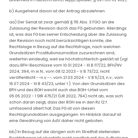
b) Ausgehend davon ist der Antrag abzulehnen.
aa) Der Senat ist zwar gemäß § 115 Abs. 3 FGO an die
Zulassung der Revision durch das FG gebunden. Allerdings
ist, was das FG bei seiner Entscheidung über die Zulassung
der Revision noch nicht berücksichtigen konnte, die
Rechtslage in Bezug auf die Rechtsfrage, nach welchen
Grundsätzen Prostitutionsumsätze zuzurechnen sind,
weiterhin eindeutig, weil sie höchstrichterlich geklärt ist (vgl.
dazu BFH-Beschlüsse vom 10.01.2024 - XI B 117/22, BFH/NV
2024, 394, m.w.N.; vom 08.12.2023 - V B 73/22, nicht
veröffentlicht --n.v.--; vom 21.03.2024 - V B 5/23, n.v.; vom
16.07.2024 - XI B 43/23, unter 1.). Von den Grundsätzen des
BFH und des BGH weicht auch das BGH-Urteil vom
05.05.2022 - 1 StR 475/21 (UR 2022, 794) nicht ab, was sich
schon daran zeigt, dass der BGH sie in den Rz 12 f.
umfassend zitiert hat. Das FG ist von diesen
Rechtsgrundsätzen ausgegangen. Im Hinblick darauf ist
eine Gewährung von AdV daher nicht geboten.
bb) In Bezug auf die übrigen sich im Streitfall stellenden
Rechtsfragen ist ebenfalls nicht ernstlich mit der Aufhebung