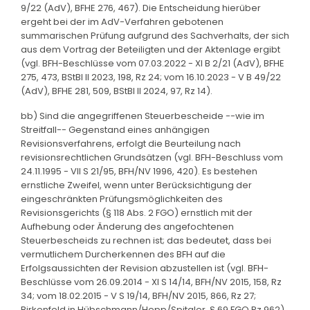
9/22 (AdV), BFHE 276, 467). Die Entscheidung hierüber
ergeht bei der im AdV-Verfahren gebotenen
summarischen Prüfung aufgrund des Sachverhalts, der sich
aus dem Vortrag der Beteiligten und der Aktenlage ergibt
(vgl. BFH-Beschlüsse vom 07.03.2022 - XI B 2/21 (AdV), BFHE
275, 473, BStBl II 2023, 198, Rz 24; vom 16.10.2023 - V B 49/22
(AdV), BFHE 281, 509, BStBl II 2024, 97, Rz 14).
bb) Sind die angegriffenen Steuerbescheide --wie im
Streitfall-- Gegenstand eines anhängigen
Revisionsverfahrens, erfolgt die Beurteilung nach
revisionsrechtlichen Grundsätzen (vgl. BFH-Beschluss vom
24.11.1995 - VII S 21/95, BFH/NV 1996, 420). Es bestehen
ernstliche Zweifel, wenn unter Berücksichtigung der
eingeschränkten Prüfungsmöglichkeiten des
Revisionsgerichts (§ 118 Abs. 2 FGO) ernstlich mit der
Aufhebung oder Änderung des angefochtenen
Steuerbescheids zu rechnen ist; das bedeutet, dass bei
vermutlichem Durcherkennen des BFH auf die
Erfolgsaussichten der Revision abzustellen ist (vgl. BFH-
Beschlüsse vom 26.09.2014 - XI S 14/14, BFH/NV 2015, 158, Rz
34; vom 18.02.2015 - V S 19/14, BFH/NV 2015, 866, Rz 27;
Birkenfeld in Hübschmann/Hepp/Spitaler, § 69 FGO Rz 962).