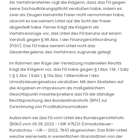
Als Verfahrensfehler rügt die Klägerin, dass das FG gegen
seine Sachaufklärungspflicht verstoßen habe, indem es
zwei als Zeugen benannte Freier nicht vernommen habe,
obwohl es bei seinem Urteil auf die Sicht der Freier
abgestellt habe. Ferner trägt die Klägerin als
Verfahrensrüge vor, das Urteil des FG beruhe auf einem
Verstoß gegen § 96 Abs. 1 der Finanzgerichtsordnung
(FGO). Das FG habe seinem Urteil nicht das
Gesamtergebnis des Verfahrens zugrunde gelegt.
Im Rahmen der Rüge der Verletzung materiellen Rechts
trägt die Klägerin vor, das FG habe gegen § 1 Abs. 1 Nr. 1 Satz
1, § 2 Abs. 1 Satz 1, § 13a Abs. 1 Alternative 1 des
Umsatzsteuergesetzes verstoßen. Mit dem Abstellen auf
die Angaben im Impressum als maßgeblichem
Gesichtspunkt missinterpretiere das FG die ständige
Rechtsprechung des Bundesfinanzhofs (BFH) zur
Zurechnung von Prostitutionsumsätzen.
Außerdem sei das FG vom Urteil des Bundesgerichtshofs
(BGH) vom 05.05.2022 - 1 StR 475/21 (Umsatzsteuer-
Rundschau --UR-- 2022, 794) abgewichen. Das BGH-Urteil
weiche seinerseits in wesentlichen Grundsätzen von der