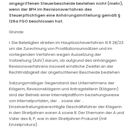
angegriffenen Steuerbescheide bestehen nicht (mehr),
wenn der BFH im Revisionsverfahren des
Steuerpflichtigen eine Anhörungsmitteilung gemäß §
126a FGO beschlossen hat.
Gründe:
I. Die Beteiligten streiten im Hauptsacheverfahren XI R 28/23
um die Zurechnung von Prostitutionsumsätzen und im
vorliegenden Verfahren wegen Aussetzung der
Vollziehung (AdV) darum, ob aufgrund des anhängigen
Revisionsverfahrens insoweit ernstliche Zweifel an der
Rechtmäßigkeit der angefochtenen Bescheide bestehen.
Satzungsmäßiger Gegenstand des Unternehmens der
Klägerin, Revisionsklägerin und Antragstellerin (Klägerin)
sind der Betrieb einer Internetplattform beziehungsweise
von Internetportalen, der ... sowie der ...
Einzelvertretungsberechtigte Geschäftsführer der Klägerin
in den Streitjahren waren A sowie B. Der Ehemann der A und
Vater des B, P, war in den Streitjahren Prokurist (mit
Einzelprokura).