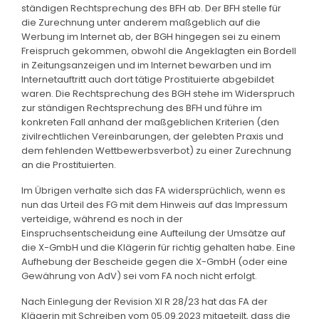
ständigen Rechtsprechung des BFH ab. Der BFH stelle für
die Zurechnung unter anderem maßgeblich auf die
Werbung im Internet ab, der BGH hingegen sei zu einem
Freispruch gekommen, obwohl die Angeklagten ein Bordell
in Zeitungsanzeigen und im Internet bewarben und im
Internetauftritt auch dort tätige Prostituierte abgebildet
waren. Die Rechtsprechung des BGH stehe im Widerspruch
zur ständigen Rechtsprechung des BFH und führe im
konkreten Fall anhand der maßgeblichen Kriterien (den
zivilrechtlichen Vereinbarungen, der gelebten Praxis und
dem fehlenden Wettbewerbsverbot) zu einer Zurechnung
an die Prostituierten.
Im Übrigen verhalte sich das FA widersprüchlich, wenn es
nun das Urteil des FG mit dem Hinweis auf das Impressum
verteidige, während es noch in der
Einspruchsentscheidung eine Aufteilung der Umsätze auf
die X-GmbH und die Klägerin für richtig gehalten habe. Eine
Aufhebung der Bescheide gegen die X-GmbH (oder eine
Gewährung von AdV) sei vom FA noch nicht erfolgt.
Nach Einlegung der Revision XI R 28/23 hat das FA der
Klägerin mit Schreiben vom 05.09.2023 mitgeteilt, dass die