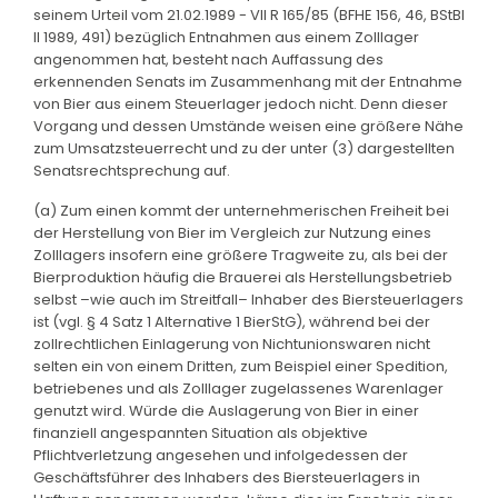
seinem Urteil vom 21.02.1989 - VII R 165/85 (BFHE 156, 46, BStBl
II 1989, 491) bezüglich Entnahmen aus einem Zolllager
angenommen hat, besteht nach Auffassung des
erkennenden Senats im Zusammenhang mit der Entnahme
von Bier aus einem Steuerlager jedoch nicht. Denn dieser
Vorgang und dessen Umstände weisen eine größere Nähe
zum Umsatzsteuerrecht und zu der unter (3) dargestellten
Senatsrechtsprechung auf.
(a) Zum einen kommt der unternehmerischen Freiheit bei
der Herstellung von Bier im Vergleich zur Nutzung eines
Zolllagers insofern eine größere Tragweite zu, als bei der
Bierproduktion häufig die Brauerei als Herstellungsbetrieb
selbst –wie auch im Streitfall– Inhaber des Biersteuerlagers
ist (vgl. § 4 Satz 1 Alternative 1 BierStG), während bei der
zollrechtlichen Einlagerung von Nichtunionswaren nicht
selten ein von einem Dritten, zum Beispiel einer Spedition,
betriebenes und als Zolllager zugelassenes Warenlager
genutzt wird. Würde die Auslagerung von Bier in einer
finanziell angespannten Situation als objektive
Pflichtverletzung angesehen und infolgedessen der
Geschäftsführer des Inhabers des Biersteuerlagers in