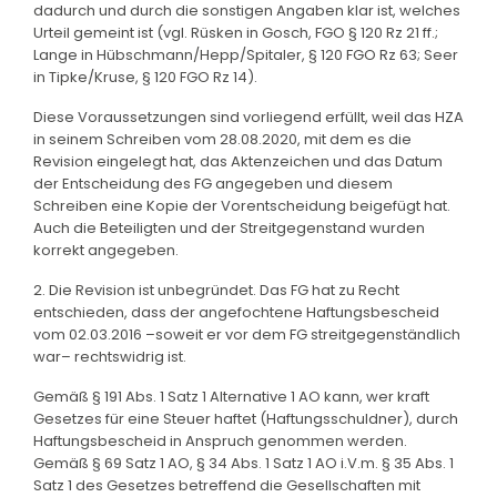
dadurch und durch die sonstigen Angaben klar ist, welches
Urteil gemeint ist (vgl. Rüsken in Gosch, FGO § 120 Rz 21 ff.;
Lange in Hübschmann/Hepp/Spitaler, § 120 FGO Rz 63; Seer
in Tipke/Kruse, § 120 FGO Rz 14).
Diese Voraussetzungen sind vorliegend erfüllt, weil das HZA
in seinem Schreiben vom 28.08.2020, mit dem es die
Revision eingelegt hat, das Aktenzeichen und das Datum
der Entscheidung des FG angegeben und diesem
Schreiben eine Kopie der Vorentscheidung beigefügt hat.
Auch die Beteiligten und der Streitgegenstand wurden
korrekt angegeben.
2. Die Revision ist unbegründet. Das FG hat zu Recht
entschieden, dass der angefochtene Haftungsbescheid
vom 02.03.2016 –soweit er vor dem FG streitgegenständlich
war– rechtswidrig ist.
Gemäß § 191 Abs. 1 Satz 1 Alternative 1 AO kann, wer kraft
Gesetzes für eine Steuer haftet (Haftungsschuldner), durch
Haftungsbescheid in Anspruch genommen werden.
Gemäß § 69 Satz 1 AO, § 34 Abs. 1 Satz 1 AO i.V.m. § 35 Abs. 1
Satz 1 des Gesetzes betreffend die Gesellschaften mit