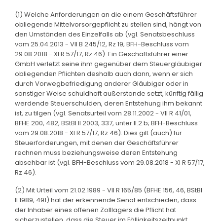
(1) Welche Anforderungen an die einem Geschäftsführer
obliegende Mittelvorsorgepflicht zu stellen sind, hängt von
den Umständen des Einzelfalls ab (vgl. Senatsbeschluss
vom 25.04.2013 - VII B 245/12, Rz 19; BFH-Beschluss vom
29.08.2018 - XI R 57/17, Rz 46). Ein Geschäftsführer einer
GmbH verletzt seine ihm gegenüber dem Steuergläubiger
obliegenden Pflichten deshalb auch dann, wenn er sich
durch Vorwegbefriedigung anderer Gläubiger oder in
sonstiger Weise schuldhaft außerstande setzt, künftig fällig
werdende Steuerschulden, deren Entstehung ihm bekannt
ist, zu tilgen (vgl. Senatsurteil vom 28.11.2002 - VII R 41/01,
BFHE 200, 482, BStBl II 2003, 337, unter II.2.b; BFH-Beschluss
vom 29.08.2018 - XI R 57/17, Rz 46). Dies gilt (auch) für
Steuerforderungen, mit denen der Geschäftsführer
rechnen muss beziehungsweise deren Entstehung
absehbar ist (vgl. BFH-Beschluss vom 29.08.2018 - XI R 57/17,
Rz 46).
(2) Mit Urteil vom 21.02.1989 - VII R 165/85 (BFHE 156, 46, BStBl
II 1989, 491) hat der erkennende Senat entschieden, dass
der Inhaber eines offenen Zolllagers die Pflicht hat
sicherzustellen, dass die Steuer im Fälligkeitszeitpunkt