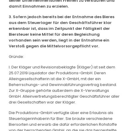
seiner unternehmerischen Freiheit zu verkaufen und
damit Einnahmen zu erzielen.
3. Sofern jedoch bereits bei der Entnahme des Bieres
aus dem Steuerlager für den Geschäftsführer klar
erkennbar ist, dass im Zeitpunkt der Fälligkeit der
Biersteuer keine Mittel für deren Begleichung
vorhanden sein werden, liegt in der Entnahme ein
Verstoß gegen die Mittelvorsorgepflicht vor.
Gründe:
I. Der Kläger und Revisionsbeklagte (Kläger) ist seit dem
25.07.2019 Liquidator der Produktions-GmbH. Deren
Alleingesellschafterin ist die X-GmbH, mit der ein
Beherrschungs- und Gewinnabführungsvertrag bestand.
Zur X-Gruppe gehörte außerdem die X-Verwaltungs
GmbH. Alleinvertretungsberechtigter Geschäftsführer aller
drei Gesellschaften war der Kläger.
Die Produktions-GmbH verfügte über eine Erlaubnis als
Steuerlagerinhaberin für Bier. Sie braute verschiedene
Biersorten und erwarb die dafür erforderlichen Rohstoffe
von der herrschenden GmbH, an die sie das hergestellte