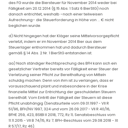
des FG wurde die Biersteuer für November 2014 weder bei
Fälligkeit am 20.12.2014 (§ 15 Abs. 1 Satz 6 BierStG) noch
danach entrichtet, weshalb –nach einer teilweisen
Aufrechnung– die Steuerforderung in Höhe von … € nicht
beglichen wurde.
d) Nicht hingegen hat der Kläger seine Mittelvorsorgepflicht
verletzt, indem er im November 2014 Bier aus dem
Steuerlager entnommen hat und dadurch Biersteuer
gemäß § 14 Abs. 2 Nr. 1 BierStG entstanden ist.
aa) Nach ständiger Rechtsprechung des BFH kann sich ein
gesetzlicher Vertreter bereits vor Fälligkeit einer Steuer der
Verletzung seiner Pflicht zur Bereithaltung von Mitteln
schuldig machen. Denn von ihm ist zu verlangen, dass er
vorausschauend plant und insbesondere in der Krise
finanzielle Mittel zur Entrichtung der geschuldeten Steuern
bereithält. Vom Eintritt der Fälligkeit der Steuern ist diese
Pflicht unabhängig (Senatsurteile vom 09.01.1997 - VII R
51/96, BFH/NV 1997, 324 und vom 26.09.2017 - VII R 40/16,
BFHE 259, 423, BStBl II 2018, 772, Rz 11; Senatsbeschluss vom
11.11.2015 - VII B 74/15, Rz 7; BFH-Beschluss vom 29.08.2018 - XI
R 57/17, Rz 46).