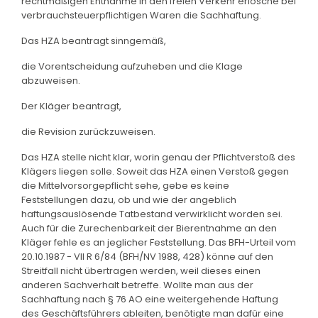
rechtmäßigen Entnahme in den freien Verkehr erlösche bei
verbrauchsteuerpflichtigen Waren die Sachhaftung.
Das HZA beantragt sinngemäß,
die Vorentscheidung aufzuheben und die Klage
abzuweisen.
Der Kläger beantragt,
die Revision zurückzuweisen.
Das HZA stelle nicht klar, worin genau der Pflichtverstoß des
Klägers liegen solle. Soweit das HZA einen Verstoß gegen
die Mittelvorsorgepflicht sehe, gebe es keine
Feststellungen dazu, ob und wie der angeblich
haftungsauslösende Tatbestand verwirklicht worden sei.
Auch für die Zurechenbarkeit der Bierentnahme an den
Kläger fehle es an jeglicher Feststellung. Das BFH-Urteil vom
20.10.1987 - VII R 6/84 (BFH/NV 1988, 428) könne auf den
Streitfall nicht übertragen werden, weil dieses einen
anderen Sachverhalt betreffe. Wollte man aus der
Sachhaftung nach § 76 AO eine weitergehende Haftung
des Geschäftsführers ableiten, benötigte man dafür eine