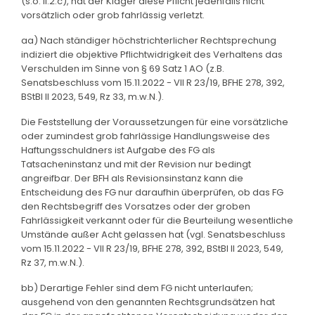
(s.o. II.2.c), hat der Kläger diese Pflicht jedenfalls nicht
vorsätzlich oder grob fahrlässig verletzt.
aa) Nach ständiger höchstrichterlicher Rechtsprechung
indiziert die objektive Pflichtwidrigkeit des Verhaltens das
Verschulden im Sinne von § 69 Satz 1 AO (z.B.
Senatsbeschluss vom 15.11.2022 - VII R 23/19, BFHE 278, 392,
BStBl II 2023, 549, Rz 33, m.w.N.).
Die Feststellung der Voraussetzungen für eine vorsätzliche
oder zumindest grob fahrlässige Handlungsweise des
Haftungsschuldners ist Aufgabe des FG als
Tatsacheninstanz und mit der Revision nur bedingt
angreifbar. Der BFH als Revisionsinstanz kann die
Entscheidung des FG nur daraufhin überprüfen, ob das FG
den Rechtsbegriff des Vorsatzes oder der groben
Fahrlässigkeit verkannt oder für die Beurteilung wesentliche
Umstände außer Acht gelassen hat (vgl. Senatsbeschluss
vom 15.11.2022 - VII R 23/19, BFHE 278, 392, BStBl II 2023, 549,
Rz 37, m.w.N.).
bb) Derartige Fehler sind dem FG nicht unterlaufen;
ausgehend von den genannten Rechtsgrundsätzen hat