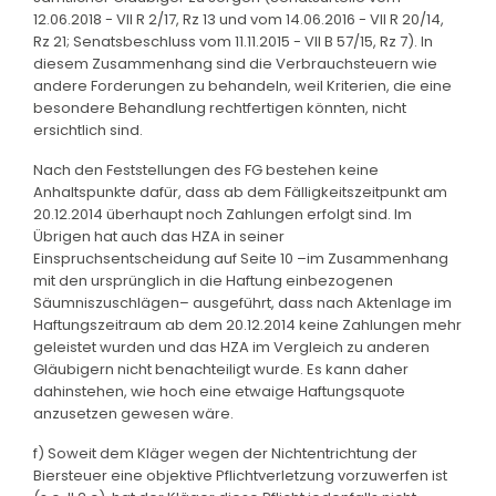
12.06.2018 - VII R 2/17, Rz 13 und vom 14.06.2016 - VII R 20/14,
Rz 21; Senatsbeschluss vom 11.11.2015 - VII B 57/15, Rz 7). In
diesem Zusammenhang sind die Verbrauchsteuern wie
andere Forderungen zu behandeln, weil Kriterien, die eine
besondere Behandlung rechtfertigen könnten, nicht
ersichtlich sind.
Nach den Feststellungen des FG bestehen keine
Anhaltspunkte dafür, dass ab dem Fälligkeitszeitpunkt am
20.12.2014 überhaupt noch Zahlungen erfolgt sind. Im
Übrigen hat auch das HZA in seiner
Einspruchsentscheidung auf Seite 10 –im Zusammenhang
mit den ursprünglich in die Haftung einbezogenen
Säumniszuschlägen– ausgeführt, dass nach Aktenlage im
Haftungszeitraum ab dem 20.12.2014 keine Zahlungen mehr
geleistet wurden und das HZA im Vergleich zu anderen
Gläubigern nicht benachteiligt wurde. Es kann daher
dahinstehen, wie hoch eine etwaige Haftungsquote
anzusetzen gewesen wäre.
f) Soweit dem Kläger wegen der Nichtentrichtung der
Biersteuer eine objektive Pflichtverletzung vorzuwerfen ist