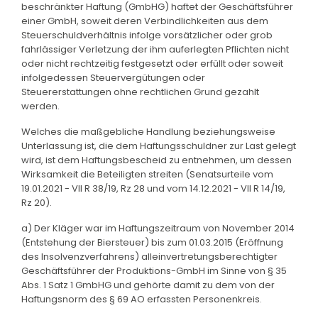
beschränkter Haftung (GmbHG) haftet der Geschäftsführer
einer GmbH, soweit deren Verbindlichkeiten aus dem
Steuerschuldverhältnis infolge vorsätzlicher oder grob
fahrlässiger Verletzung der ihm auferlegten Pflichten nicht
oder nicht rechtzeitig festgesetzt oder erfüllt oder soweit
infolgedessen Steuervergütungen oder
Steuererstattungen ohne rechtlichen Grund gezahlt
werden.
Welches die maßgebliche Handlung beziehungsweise
Unterlassung ist, die dem Haftungsschuldner zur Last gelegt
wird, ist dem Haftungsbescheid zu entnehmen, um dessen
Wirksamkeit die Beteiligten streiten (Senatsurteile vom
19.01.2021 - VII R 38/19, Rz 28 und vom 14.12.2021 - VII R 14/19,
Rz 20).
a) Der Kläger war im Haftungszeitraum von November 2014
(Entstehung der Biersteuer) bis zum 01.03.2015 (Eröffnung
des Insolvenzverfahrens) alleinvertretungsberechtigter
Geschäftsführer der Produktions-GmbH im Sinne von § 35
Abs. 1 Satz 1 GmbHG und gehörte damit zu dem von der
Haftungsnorm des § 69 AO erfassten Personenkreis.