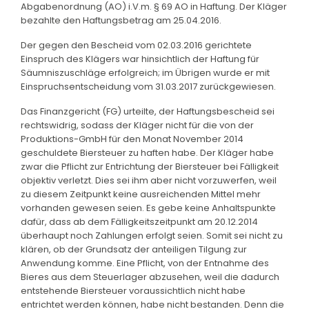
Abgabenordnung (AO) i.V.m. § 69 AO in Haftung. Der Kläger
bezahlte den Haftungsbetrag am 25.04.2016.
Der gegen den Bescheid vom 02.03.2016 gerichtete
Einspruch des Klägers war hinsichtlich der Haftung für
Säumniszuschläge erfolgreich; im Übrigen wurde er mit
Einspruchsentscheidung vom 31.03.2017 zurückgewiesen.
Das Finanzgericht (FG) urteilte, der Haftungsbescheid sei
rechtswidrig, sodass der Kläger nicht für die von der
Produktions-GmbH für den Monat November 2014
geschuldete Biersteuer zu haften habe. Der Kläger habe
zwar die Pflicht zur Entrichtung der Biersteuer bei Fälligkeit
objektiv verletzt. Dies sei ihm aber nicht vorzuwerfen, weil
zu diesem Zeitpunkt keine ausreichenden Mittel mehr
vorhanden gewesen seien. Es gebe keine Anhaltspunkte
dafür, dass ab dem Fälligkeitszeitpunkt am 20.12.2014
überhaupt noch Zahlungen erfolgt seien. Somit sei nicht zu
klären, ob der Grundsatz der anteiligen Tilgung zur
Anwendung komme. Eine Pflicht, von der Entnahme des
Bieres aus dem Steuerlager abzusehen, weil die dadurch
entstehende Biersteuer voraussichtlich nicht habe
entrichtet werden können, habe nicht bestanden. Denn die