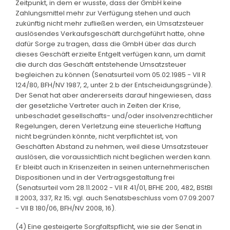
Zeitpunkt, in dem er wusste, dass der GmbH keine
Zahlungsmittel mehr zur Verfügung stehen und auch
zukünftig nicht mehr zufließen werden, ein Umsatzsteuer
auslösendes Verkaufsgeschäft durchgeführt hatte, ohne
dafür Sorge zu tragen, dass die GmbH über das durch
dieses Geschäft erzielte Entgelt verfügen kann, um damit
die durch das Geschäft entstehende Umsatzsteuer
begleichen zu können (Senatsurteil vom 05.02.1985 - VII R
124/80, BFH/NV 1987, 2, unter 2.b der Entscheidungsgründe).
Der Senat hat aber andererseits darauf hingewiesen, dass
der gesetzliche Vertreter auch in Zeiten der Krise,
unbeschadet gesellschafts- und/oder insolvenzrechtlicher
Regelungen, deren Verletzung eine steuerliche Haftung
nicht begründen könnte, nicht verpflichtet ist, von
Geschäften Abstand zu nehmen, weil diese Umsatzsteuer
auslösen, die voraussichtlich nicht beglichen werden kann.
Er bleibt auch in Krisenzeiten in seinen unternehmerischen
Dispositionen und in der Vertragsgestaltung frei
(Senatsurteil vom 28.11.2002 - VII R 41/01, BFHE 200, 482, BStBl
II 2003, 337, Rz 15; vgl. auch Senatsbeschluss vom 07.09.2007
- VII B 180/06, BFH/NV 2008, 16).
(4) Eine gesteigerte Sorgfaltspflicht, wie sie der Senat in