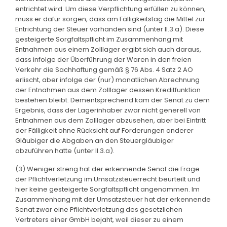
entrichtet wird. Um diese Verpflichtung erfüllen zu können,
muss er dafür sorgen, dass am Fälligkeitstag die Mittel zur
Entrichtung der Steuer vorhanden sind (unter II.3.a). Diese
gesteigerte Sorgfaltspflicht im Zusammenhang mit
Entnahmen aus einem Zolllager ergibt sich auch daraus,
dass infolge der Überführung der Waren in den freien
Verkehr die Sachhaftung gemäß § 76 Abs. 4 Satz 2 AO
erlischt, aber infolge der (nur) monatlichen Abrechnung
der Entnahmen aus dem Zolllager dessen Kreditfunktion
bestehen bleibt. Dementsprechend kam der Senat zu dem
Ergebnis, dass der Lagerinhaber zwar nicht generell von
Entnahmen aus dem Zolllager abzusehen, aber bei Eintritt
der Fälligkeit ohne Rücksicht auf Forderungen anderer
Gläubiger die Abgaben an den Steuergläubiger
abzuführen hatte (unter II.3.a).
(3) Weniger streng hat der erkennende Senat die Frage
der Pflichtverletzung im Umsatzsteuerrecht beurteilt und
hier keine gesteigerte Sorgfaltspflicht angenommen. Im
Zusammenhang mit der Umsatzsteuer hat der erkennende
Senat zwar eine Pflichtverletzung des gesetzlichen
Vertreters einer GmbH bejaht, weil dieser zu einem