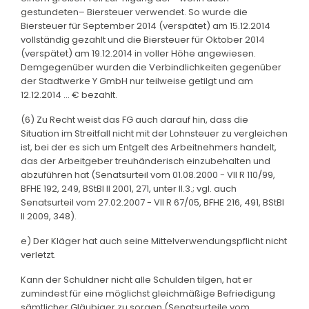
gestundeten– Biersteuer verwendet. So wurde die
Biersteuer für September 2014 (verspätet) am 15.12.2014
vollständig gezahlt und die Biersteuer für Oktober 2014
(verspätet) am 19.12.2014 in voller Höhe angewiesen.
Demgegenüber wurden die Verbindlichkeiten gegenüber
der Stadtwerke Y GmbH nur teilweise getilgt und am
12.12.2014 … € bezahlt.
(6) Zu Recht weist das FG auch darauf hin, dass die
Situation im Streitfall nicht mit der Lohnsteuer zu vergleichen
ist, bei der es sich um Entgelt des Arbeitnehmers handelt,
das der Arbeitgeber treuhänderisch einzubehalten und
abzuführen hat (Senatsurteil vom 01.08.2000 - VII R 110/99,
BFHE 192, 249, BStBl II 2001, 271, unter II.3.; vgl. auch
Senatsurteil vom 27.02.2007 - VII R 67/05, BFHE 216, 491, BStBl
II 2009, 348).
e) Der Kläger hat auch seine Mittelverwendungspflicht nicht
verletzt.
Kann der Schuldner nicht alle Schulden tilgen, hat er
zumindest für eine möglichst gleichmäßige Befriedigung
sämtlicher Gläubiger zu sorgen (Senatsurteile vom