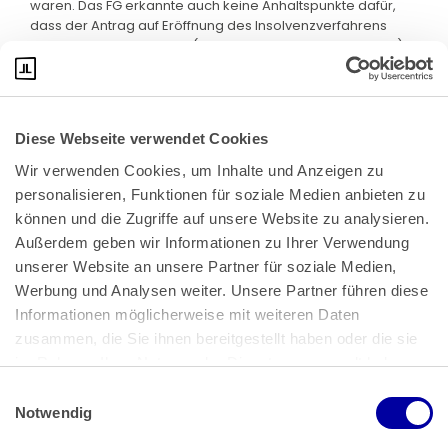
waren. Das FG erkannte auch keine Anhaltspunkte dafür,
dass der Antrag auf Eröffnung des Insolvenzverfahrens
verspätet gestellt wurde (FG-Urteil, Seite 8, erster Absatz).
Diese Webseite verwendet Cookies
Wir verwenden Cookies, um Inhalte und Anzeigen zu 
personalisieren, Funktionen für soziale Medien anbieten zu 
können und die Zugriffe auf unsere Website zu analysieren. 
Außerdem geben wir Informationen zu Ihrer Verwendung 
unserer Website an unsere Partner für soziale Medien, 
Bundeskanzlerplatz 2
Werbung und Analysen weiter. Unsere Partner führen diese 
53113 Bonn
Informationen möglicherweise mit weiteren Daten 
zusammen, die Sie ihnen bereitgestellt haben oder die sie 
Pressemitteilungen
AGB
|
im Rahmen Ihrer Nutzung der Dienste gesammelt haben.
Impressum
Datenschutz
|
Einwilligungsauswahl
Impressum
 | 
Datenschutz
Notwendig