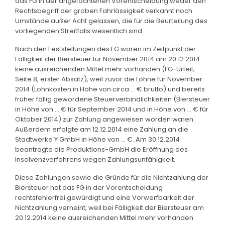
das FG in der angefochtenen Vorentscheidung weder den
Rechtsbegriff der groben Fahrlässigkeit verkannt noch
Umstände außer Acht gelassen, die für die Beurteilung des
vorliegenden Streitfalls wesentlich sind.
Nach den Feststellungen des FG waren im Zeitpunkt der
Fälligkeit der Biersteuer für November 2014 am 20.12.2014
keine ausreichenden Mittel mehr vorhanden (FG-Urteil,
Seite 8, erster Absatz), weil zuvor die Löhne für November
2014 (Lohnkosten in Höhe von circa … € brutto) und bereits
früher fällig gewordene Steuerverbindlichkeiten (Biersteuer
in Höhe von … € für September 2014 und in Höhe von … € für
Oktober 2014) zur Zahlung angewiesen worden waren.
Außerdem erfolgte am 12.12.2014 eine Zahlung an die
Stadtwerke Y GmbH in Höhe von … €. Am 30.12.2014
beantragte die Produktions-GmbH die Eröffnung des
Insolvenzverfahrens wegen Zahlungsunfähigkeit.
Diese Zahlungen sowie die Gründe für die Nichtzahlung der
Biersteuer hat das FG in der Vorentscheidung
rechtsfehlerfrei gewürdigt und eine Vorwerfbarkeit der
Nichtzahlung verneint, weil bei Fälligkeit der Biersteuer am
20.12.2014 keine ausreichenden Mittel mehr vorhanden