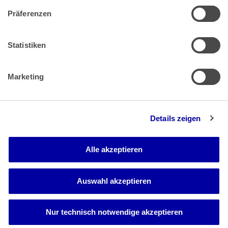
Präferenzen
Zahlung & Versand
Rücksendungen/Widerrufsbelehrung
Muster Widerrufsformular (PDF)
Statistiken
Remissionsbedingungen für den Handel
Kündigungsformular
Marketing
Barrierefreiheit
Details zeigen
Newsletter
Mediadaten
Alle akzeptieren
Media-Center
Auswahl akzeptieren
Nur technisch notwendige akzeptieren