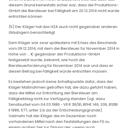
diesem Grund keinesfalls sicher war, dass die Produktions-
GmbH die Biersteuer bei Fälligkeit am 20.12.2014 nicht würde
entrichten können.
(5) Der Kläger hat das HZA auch nicht gegenüber anderen
Gläubigern benachteiligt.
Dem Kläger war zwar spätestens mit Erlass des Bescheids
vom 09.12.2014, mit dem die Biersteuer für November 2014 in
Höhe von … € gegenüber der Produktions-GmbH
festgesetzt wurde, bekannt, wie hoch die
Biersteuerforderung für November 2014 war und dass er
diesen Betrag bei Fälligkeit würde entrichten müssen.
Es bestehen jedoch keine Anhaltspunkte dafür, dass der
Kläger Maßnahmen getroffen hat, die dazu geführt haben,
dass die Mittel zur Entrichtung der Biersteuer am
Fälligkeitstag nicht zur Verfügung standen (vgl. dazu
Senatsurteil vom 04.03.1986 - VII R 38/81, BFHE 146, 336, BStBl
II 1986, 577, unter 2.b aa der Entscheidungsgründe).
Vielmehr hat der Kläger die im Dezember noch
vorhandenen Mittel nach den Feststellungen des FG zu
einem großen Teil zur Tilgung der –wenn auch