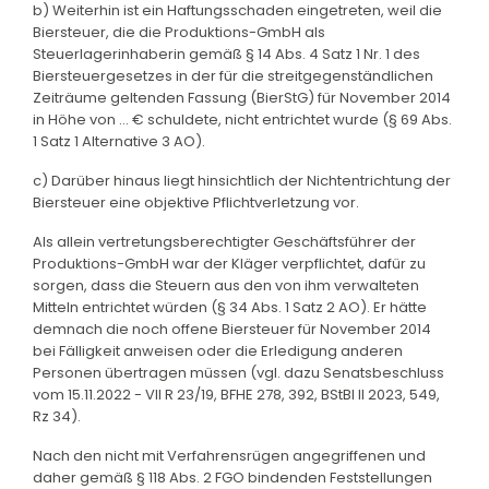
b) Weiterhin ist ein Haftungsschaden eingetreten, weil die
Biersteuer, die die Produktions-GmbH als
Steuerlagerinhaberin gemäß § 14 Abs. 4 Satz 1 Nr. 1 des
Biersteuergesetzes in der für die streitgegenständlichen
Zeiträume geltenden Fassung (BierStG) für November 2014
in Höhe von … € schuldete, nicht entrichtet wurde (§ 69 Abs.
1 Satz 1 Alternative 3 AO).
c) Darüber hinaus liegt hinsichtlich der Nichtentrichtung der
Biersteuer eine objektive Pflichtverletzung vor.
Als allein vertretungsberechtigter Geschäftsführer der
Produktions-GmbH war der Kläger verpflichtet, dafür zu
sorgen, dass die Steuern aus den von ihm verwalteten
Mitteln entrichtet würden (§ 34 Abs. 1 Satz 2 AO). Er hätte
demnach die noch offene Biersteuer für November 2014
bei Fälligkeit anweisen oder die Erledigung anderen
Personen übertragen müssen (vgl. dazu Senatsbeschluss
vom 15.11.2022 - VII R 23/19, BFHE 278, 392, BStBl II 2023, 549,
Rz 34).
Nach den nicht mit Verfahrensrügen angegriffenen und
daher gemäß § 118 Abs. 2 FGO bindenden Feststellungen