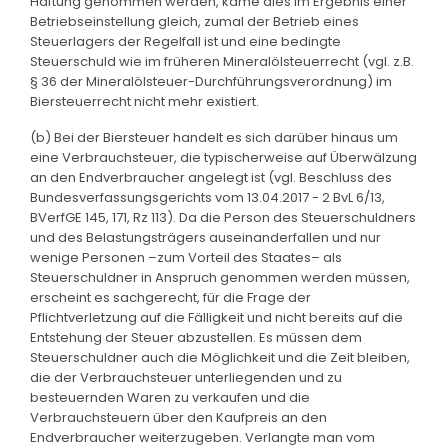
Haftung genommen werden, käme dies im Ergebnis einer
Betriebseinstellung gleich, zumal der Betrieb eines
Steuerlagers der Regelfall ist und eine bedingte
Steuerschuld wie im früheren Mineralölsteuerrecht (vgl. z.B.
§ 36 der Mineralölsteuer-Durchführungsverordnung) im
Biersteuerrecht nicht mehr existiert.
(b) Bei der Biersteuer handelt es sich darüber hinaus um
eine Verbrauchsteuer, die typischerweise auf Überwälzung
an den Endverbraucher angelegt ist (vgl. Beschluss des
Bundesverfassungsgerichts vom 13.04.2017 - 2 BvL 6/13,
BVerfGE 145, 171, Rz 113). Da die Person des Steuerschuldners
und des Belastungsträgers auseinanderfallen und nur
wenige Personen –zum Vorteil des Staates– als
Steuerschuldner in Anspruch genommen werden müssen,
erscheint es sachgerecht, für die Frage der
Pflichtverletzung auf die Fälligkeit und nicht bereits auf die
Entstehung der Steuer abzustellen. Es müssen dem
Steuerschuldner auch die Möglichkeit und die Zeit bleiben,
die der Verbrauchsteuer unterliegenden und zu
besteuernden Waren zu verkaufen und die
Verbrauchsteuern über den Kaufpreis an den
Endverbraucher weiterzugeben. Verlangte man vom