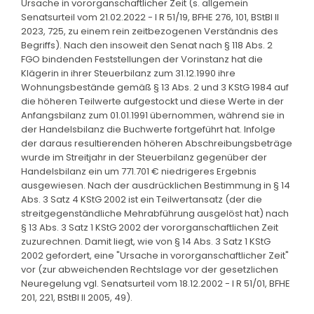
Ursache in vororganschaftlicher Zeit (s. allgemein
Senatsurteil vom 21.02.2022 - I R 51/19, BFHE 276, 101, BStBl II
2023, 725, zu einem rein zeitbezogenen Verständnis des
Begriffs). Nach den insoweit den Senat nach § 118 Abs. 2
FGO bindenden Feststellungen der Vorinstanz hat die
Klägerin in ihrer Steuerbilanz zum 31.12.1990 ihre
Wohnungsbestände gemäß § 13 Abs. 2 und 3 KStG 1984 auf
die höheren Teilwerte aufgestockt und diese Werte in der
Anfangsbilanz zum 01.01.1991 übernommen, während sie in
der Handelsbilanz die Buchwerte fortgeführt hat. Infolge
der daraus resultierenden höheren Abschreibungsbeträge
wurde im Streitjahr in der Steuerbilanz gegenüber der
Handelsbilanz ein um 771.701 € niedrigeres Ergebnis
ausgewiesen. Nach der ausdrücklichen Bestimmung in § 14
Abs. 3 Satz 4 KStG 2002 ist ein Teilwertansatz (der die
streitgegenständliche Mehrabführung ausgelöst hat) nach
§ 13 Abs. 3 Satz 1 KStG 2002 der vororganschaftlichen Zeit
zuzurechnen. Damit liegt, wie von § 14 Abs. 3 Satz 1 KStG
2002 gefordert, eine "Ursache in vororganschaftlicher Zeit"
vor (zur abweichenden Rechtslage vor der gesetzlichen
Neuregelung vgl. Senatsurteil vom 18.12.2002 - I R 51/01, BFHE
201, 221, BStBl II 2005, 49).