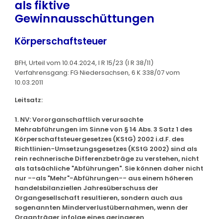
als fiktive
Gewinnausschüttungen
Körperschaftsteuer
BFH, Urteil vom 10.04.2024, I R 15/23 (I R 38/11)
Verfahrensgang: FG Niedersachsen, 6 K 338/07 vom
10.03.2011
Leitsatz:
1. NV: Vororganschaftlich verursachte
Mehrabführungen im Sinne von § 14 Abs. 3 Satz 1 des
Körperschaftsteuergesetzes (KStG) 2002 i.d.F. des
Richtlinien-Umsetzungsgesetzes (KStG 2002) sind als
rein rechnerische Differenzbeträge zu verstehen, nicht
als tatsächliche "Abführungen". Sie können daher nicht
nur --als "Mehr"-Abführungen-- aus einem höheren
handelsbilanziellen Jahresüberschuss der
Organgesellschaft resultieren, sondern auch aus
sogenannten Minderverlustübernahmen, wenn der
Organträger infolge eines geringeren