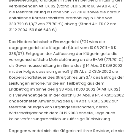
Besteuerungsgrundlagen, in dem es bei der Ermittlung des
verbleibenden Alt-EK 02 (Stand 01.01.2004: 60.949.078 €)
die Mehrabführung in Höhe von 771.701 € sowie die darauf
entfallende Körperschaftsteuererhöhung in Höhe von
330.729 € (3/7 von 771.701 €) abzog (Stand Alt-EK 02 am
31.12.2004: 59.846.648 €).
Das Niedersächsische Finanzgericht (FG) wies die
dagegen gerichtete Klage ab (Urteil vom 10.03.2011 - 6 K
338/07). Entgegen der Auffassung der Klägerin gelte die
vororganschaftliche Mehrabführung an die B-AG (771.701 €)
als Gewinnausschüttung im Sinne des § 14 Abs. 3 KStG 2002
mit der Folge, dass sich gemäß § 38 Abs. 2 KStG 2002 die
Körperschaftsteuer des Streitjahres um 3/7 des Betrags der
Leistungen erhöhe, für die ein Teilbetrag aus dem
Endbetrag im Sinne des § 38 Abs. 1 KStG 2002 (= Alt-EK 02)
als verwendet gelte. In der durch § 34 Abs. 9 Nr. 4 KStG 2002
angeordneten Anwendung des § 14 Abs. 3 KStG 2002 auf
Mehrabführungen von Organgesellschaften, deren
Wirtschaftsjahr nach dem 31.12.2003 endete, liege auch
keine verfassungsrechtlich unzulässige Rückwirkung.
Dagegen wendet sich die Klägerin mit ihrer Revision, die sie