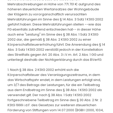
Mehrabschreibungen in Höhe von 771.701 € aufgrund des
höheren steuerlichen Wertansatzes der Wohngebäude
der Klägerin zu vororganschaftlich verursachten
Mehrabführungen im Sinne des § 14 Abs. 3 Satz 1 KStG 2002
geführt haben. Diese Mehrabführungen stellen --wie das
FG ebenfalls zutreffend entschieden hat-- in dieser Höhe
auch eine "Leistung" im Sinne des § 38 Abs. 1 Satz 3 KStG
2002 dar, die gemäß § 38 Abs. 2 KStG 2002 zu einer
Körperschaftsteuererhöhung führt. Die Anwendung des § 14
Abs. 3 Satz 1 KStG 2002 verstößt jedoch in der Konstellation
des Streitfalls gegen Art. 20 Abs. 3 i.V.m. Art. 2 Abs. 1 GG und
unterliegt deshalb der Nichtigerklärung durch das BVerfG.
1. Nach § 38 Abs. 2 KStG 2002 erhöht sich die
Körperschaftsteuer des Veranlagungszeitraums, in dem
das Wirtschaftsjahr endet, in dem Leistungen erfolgt sind,
um 3/7 des Betrags der Leistungen, für die ein Teilbetrag
aus dem Endbetrag im Sinne des § 38 Abs. 1 KStG 2002 als
verwendet gilt. Der nach § 38 Abs. 1 Satz 1 KStG 2002
fortgeschriebene Teilbetrag im Sinne des § 30 Abs. 2 Nr. 2
KStG 1999 i.d.F. des Gesetzes zur weiteren steuerlichen
Förderung von Stiftungen vom 14.07.2000 (BGBl I 2000, 1034,