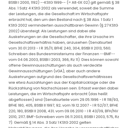
BStBl I 2000, 1192) --KStG 1999-- (= Alt-EK 02) gilt gemäß § 38
Abs. 1 Satz 4 KStG 2002 als verwendet, soweit die Summe
der Leistungen, die die Gesellschaft im Wirtschaftsjahr
erbracht hat, den um den Bestand nach § 38 Abs. 1 Satz 1
KStG 2002 verminderten ausschüttbaren Gewinn (§ 27 KStG
2002) übersteigt. Als Leistungen sind dabei alle
Auskehrungen an die Gesellschafter, die ihre Ursache im
Gesellschaftsverhältnis haben, anzusehen (Senatsurteil
vom 30.01.2013 - I R 35/11, BFHE 240, 304, BStBl II 2013, 560;
Schreiben des Bundesministeriums der Finanzen --BMF--
vom 04.06.2003, BStBl I 2003, 366, Rz 11). Dies können sowohl
offene Gewinnausschüttungen als auch verdeckte
Gewinnausschüttungen (vGA), aber auch andere
Auskehrungen aufgrund des Gesellschaftsverhältnisses
wie etwa Auszahlungen aus der Kapitalrücklage oder die
Rückzahlung von Nachschüssen sein. Erfasst werden dabei
Leistungen, die im Wirtschaftsjahr erbracht (das heißt
abgeflossen) sind (Senatsurteile vom 29.05.1996 - I R 118/93,
BFHE 180, 405, BStBl II 1997, 92; vom 19.12.2007 - I R 52/07, BFHE
220, 180, BStBl II 2008, 431; vom 09.06.2010 - I R 43/09, BFH/NV
2010, 2117; BMF-Schreiben vom 06.11.2003, BStBl I 2003, 575, Rz
7). Gemäß § 14 Abs. 3 Satz 1 KStG 2002 gelten