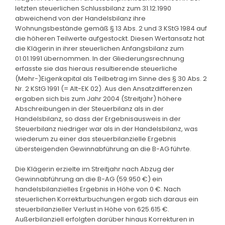
letzten steuerlichen Schlussbilanz zum 31.12.1990
abweichend von der Handelsbilanz ihre
Wohnungsbestände gemäß § 13 Abs. 2 und 3 KStG 1984 auf
die höheren Teilwerte aufgestockt. Diesen Wertansatz hat
die Klägerin in ihrer steuerlichen Anfangsbilanz zum
01.01.1991 übernommen. In der Gliederungsrechnung
erfasste sie das hieraus resultierende steuerliche
(Mehr-)Eigenkapital als Teilbetrag im Sinne des § 30 Abs. 2
Nr. 2 KStG 1991 (= Alt-EK 02). Aus den Ansatzdifferenzen
ergaben sich bis zum Jahr 2004 (Streitjahr) höhere
Abschreibungen in der Steuerbilanz als in der
Handelsbilanz, so dass der Ergebnisausweis in der
Steuerbilanz niedriger war als in der Handelsbilanz, was
wiederum zu einer das steuerbilanzielle Ergebnis
übersteigenden Gewinnabführung an die B-AG führte.
Die Klägerin erzielte im Streitjahr nach Abzug der
Gewinnabführung an die B-AG (59.950 €) ein
handelsbilanzielles Ergebnis in Höhe von 0 €. Nach
steuerlichen Korrekturbuchungen ergab sich daraus ein
steuerbilanzieller Verlust in Höhe von 625.615 €.
Außerbilanziell erfolgten darüber hinaus Korrekturen in