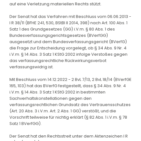
auf eine Verletzung materiellen Rechts stützt.
Der Senat hat das Verfahren mit Beschluss vom 06.06.2013 -
I R 38/11 (BFHE 241, 530, BStBl II 2014, 398) nach Art. 100 Abs. 1
Satz 1 des Grundgesetzes (GG) i.V.m. § 80 Abs. 1 des
Bundesverfassungsgerichtsgesetzes (BVerfGG)
ausgesetzt und dem Bundesverfassungsgericht (BVerfG)
die Frage zur Entscheidung vorgelegt, ob § 34 Abs. 9 Nr. 4
i.V.m. § 14 Abs. 3 Satz 1 KStG 2002 infolge Verstoßes gegen
das verfassungsrechtliche Rückwirkungsverbot
verfassungswidrig ist.
Mit Beschluss vom 14.12.2022 - 2 BvL 7/13, 2 BvL 18/14 (BVerfGE
165, 103) hat das BVerfG festgestellt, dass § 34 Abs. 9 Nr. 4
i.V.m. § 14 Abs. 3 Satz 1 KStG 2002 in bestimmten
Sachverhaltskonstellationen gegen den
verfassungsrechtlichen Grundsatz des Vertrauensschutzes
(Art. 20 Abs. 3 i.V.m. Art. 2 Abs. 1 GG) verstößt, und die
Vorschrift teilweise für nichtig erklärt (§ 82 Abs. 1 i.V.m. § 78
Satz 1 BVerfGG).
Der Senat hat den Rechtsstreit unter dem Aktenzeichen I R