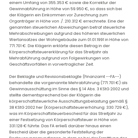
einem Umfang von 355.353 € sowie die Korrektur der
Gewinnabführung in Höhe von 59.950 €, so dass sich bei
der Klägerin ein Einkommen vor Zurechnung zum
Organträger in Höhe von ./. 210.312 € errechnete. Eine der
genannten steuerlichen Abweichungen betraf steuerliche
Mehrabschreibungen aufgrund des höheren steuerlichen
Wertansatzes der Wohngebäude zum 01.01.1991 in Höhe von
771.701 €. Die Klägerin erklärte diesen Betrag in der
Körperschaftsteuererklärung für das Streitjahr als
Mehrabführung aufgrund von Folgewirkungen von
Geschäftsvorfällen in vorvertraglicher Zeit.
Der Beklagte und Revisionsbeklagte (Finanzamt --FA--)
behandelte die vorgenannte Mehrabführung (771.701 €) als
Gewinnausschüttung im Sinne des § 14 Abs. 3 KStG 2002 und
stellte dementsprechend bei der Klägerin die
körperschaftsteuerliche Ausschüttungsbelastung gemäß §
38 KStG 2002 her (Körperschaftsteuererhöhung: 330.729 €),
was im Körperschaftsteuerbescheid für das Streitjahr zu
einer Festsetzung von Körperschaftsteuer in Höhe von
331.128 € führte. Das FA erließ darüber hinaus einen
Bescheid über die gesonderte Feststellung der