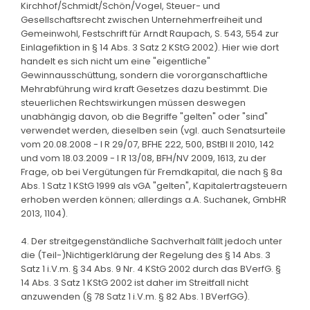
Kirchhof/Schmidt/Schön/Vogel, Steuer- und
Gesellschaftsrecht zwischen Unternehmerfreiheit und
Gemeinwohl, Festschrift für Arndt Raupach, S. 543, 554 zur
Einlagefiktion in § 14 Abs. 3 Satz 2 KStG 2002). Hier wie dort
handelt es sich nicht um eine "eigentliche"
Gewinnausschüttung, sondern die vororganschaftliche
Mehrabführung wird kraft Gesetzes dazu bestimmt. Die
steuerlichen Rechtswirkungen müssen deswegen
unabhängig davon, ob die Begriffe "gelten" oder "sind"
verwendet werden, dieselben sein (vgl. auch Senatsurteile
vom 20.08.2008 - I R 29/07, BFHE 222, 500, BStBl II 2010, 142
und vom 18.03.2009 - I R 13/08, BFH/NV 2009, 1613, zu der
Frage, ob bei Vergütungen für Fremdkapital, die nach § 8a
Abs. 1 Satz 1 KStG 1999 als vGA "gelten", Kapitalertragsteuern
erhoben werden können; allerdings a.A. Suchanek, GmbHR
2013, 1104).
4. Der streitgegenständliche Sachverhalt fällt jedoch unter
die (Teil-)Nichtigerklärung der Regelung des § 14 Abs. 3
Satz 1 i.V.m. § 34 Abs. 9 Nr. 4 KStG 2002 durch das BVerfG. §
14 Abs. 3 Satz 1 KStG 2002 ist daher im Streitfall nicht
anzuwenden (§ 78 Satz 1 i.V.m. § 82 Abs. 1 BVerfGG).