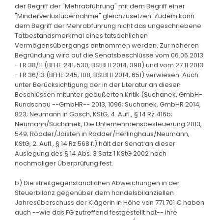
der Begriff der "Mehrabführung" mit dem Begriff einer
"Minderverlustübernahme" gleichzusetzen. Zudem kann
dem Begriff der Mehrabführung nicht das ungeschriebene
Tatbestandsmerkmal eines tatsächlichen
Vermögensübergangs entnommen werden. Zur näheren
Begründung wird auf die Senatsbeschlüsse vom 06.06.2013
- I R 38/11 (BFHE 241, 530, BStBl II 2014, 398) und vom 27.11.2013
- I R 36/13 (BFHE 245, 108, BStBl II 2014, 651) verwiesen. Auch
unter Berücksichtigung der in der Literatur an diesen
Beschlüssen mitunter geäußerten Kritik (Suchanek, GmbH-
Rundschau --GmbHR-- 2013, 1096; Suchanek, GmbHR 2014,
823; Neumann in Gosch, KStG, 4. Aufl., § 14 Rz 416b;
Neumann/Suchanek, Die Unternehmensbesteuerung 2013,
549; Rödder/Joisten in Rödder/Herlinghaus/Neumann,
KStG, 2. Aufl., § 14 Rz 568 f.) hält der Senat an dieser
Auslegung des § 14 Abs. 3 Satz 1 KStG 2002 nach
nochmaliger Überprüfung fest.
b) Die streitgegenständlichen Abweichungen in der
Steuerbilanz gegenüber dem handelsbilanziellen
Jahresüberschuss der Klägerin in Höhe von 771.701 € haben
auch --wie das FG zutreffend festgestellt hat-- ihre