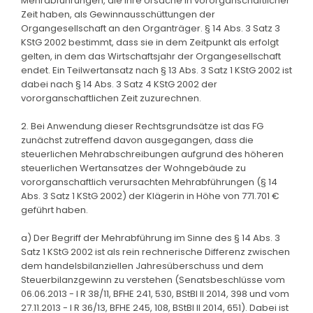
Mehrabführungen, die ihre Ursache in vororganschaftlicher
Zeit haben, als Gewinnausschüttungen der
Organgesellschaft an den Organträger. § 14 Abs. 3 Satz 3
KStG 2002 bestimmt, dass sie in dem Zeitpunkt als erfolgt
gelten, in dem das Wirtschaftsjahr der Organgesellschaft
endet. Ein Teilwertansatz nach § 13 Abs. 3 Satz 1 KStG 2002 ist
dabei nach § 14 Abs. 3 Satz 4 KStG 2002 der
vororganschaftlichen Zeit zuzurechnen.
2. Bei Anwendung dieser Rechtsgrundsätze ist das FG
zunächst zutreffend davon ausgegangen, dass die
steuerlichen Mehrabschreibungen aufgrund des höheren
steuerlichen Wertansatzes der Wohngebäude zu
vororganschaftlich verursachten Mehrabführungen (§ 14
Abs. 3 Satz 1 KStG 2002) der Klägerin in Höhe von 771.701 €
geführt haben.
a) Der Begriff der Mehrabführung im Sinne des § 14 Abs. 3
Satz 1 KStG 2002 ist als rein rechnerische Differenz zwischen
dem handelsbilanziellen Jahresüberschuss und dem
Steuerbilanzgewinn zu verstehen (Senatsbeschlüsse vom
06.06.2013 - I R 38/11, BFHE 241, 530, BStBl II 2014, 398 und vom
27.11.2013 - I R 36/13, BFHE 245, 108, BStBl II 2014, 651). Dabei ist