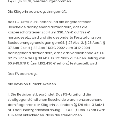
15/23 (I R 38/11) wiederaufgenommen.
Die Klägerin beantragt sinngemäß,
das FG-Urteil aufzuheben und die angefochtenen
Bescheide dahingehend abzuändern, dass die
Körperschaftsteuer 2004 um 330.779 € auf 399 €
herabgesetzt wird und die gesonderte Feststellung von
Besteuerungsgrundlagen gemäß § 27 Abs. 2, § 28 Abs. 1, §
37 Abs. 2 und § 38 Abs. 1 KStG 2002 zum 31.12.2004
dahingehend abzuändern, dass das verbleibende Alt-EK
02 im Sinne des § 38 Abs. 1 KStG 2002 auf einen Betrag von
60.949.078 € (um 1.102.430 € erhöht) festgestellt wird.
Das FA beantragt,
die Revision zurückzuweisen.
II. Die Revision ist begründet. Das FG-Urteil und die
streitgegenständlichen Bescheide waren entsprechend
dem Begehren der Klägerin zu ändern (§ 126 Abs. 3 Satz 1
Nr. 1 der Finanzgerichtsordnung --FGO--). Das FG hat zwar
zu Recht entschieden, dass die steuerlichen