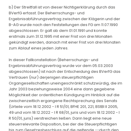
b) Der Streitfall ist von dieser Nichtigerklärung durch das
BVerfG erfasst. Der Beherrschungs- und
Ergebnisabführungsvertrag zwischen der Klägerin und der
B-AG wurde nach den Feststellungen des FG am 11.07.1990
abgeschlossen. Er galt ab dem 01.01.1991 und konnte
erstmals zum 31.12.1995 mit einer Frist von drei Monaten
gekündigt werden, danach mit einer Frist von drei Monaten
zum Ablauf eines jeden Jahres.
In dieser Fallkonstellation (Beherrschungs- und
Ergebnisabführungsvertrag wurde vor dem 05.03.2003
abgeschlossen) ist nach der Entscheidung des BVerfG das
Vertrauen (nur) derjenigen steuerpflichtigen
Organgesellschaften uneingeschränkt schutzwürdig, die im
Jahr 2003 beziehungsweise 2004 eine dann gegebene
Möglichkeit der ordentlichen Kündigung im Hinblick auf die
zwischenzeitlich ergangene Rechtsprechung des Senats
(Urteile vom 18.12.2002 - I R 51/01, BFHE 201, 221, BStBl II 2005,
49 und vom 18.12.2022 - I R 68/01, juris und vom 18.12.2002 - I
R 50/01, juris) verstreichen ließen. Darin liegt eine neue
steuerrelevante Disposition, bei der die Steuerpflichtigen
bis zum Gesetzesbeschluss auf die geltende --durch den