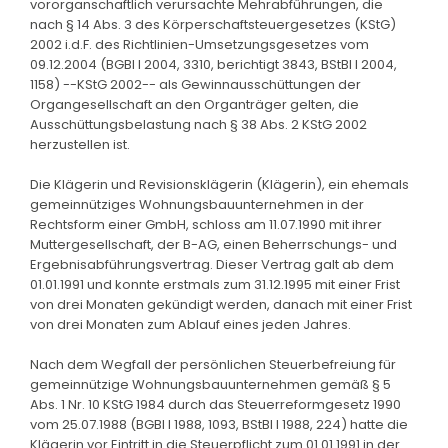
vororganschaftlich verursachte Mehrabführungen, die
nach § 14 Abs. 3 des Körperschaftsteuergesetzes (KStG)
2002 i.d.F. des Richtlinien-Umsetzungsgesetzes vom
09.12.2004 (BGBl I 2004, 3310, berichtigt 3843, BStBl I 2004,
1158) --KStG 2002-- als Gewinnausschüttungen der
Organgesellschaft an den Organträger gelten, die
Ausschüttungsbelastung nach § 38 Abs. 2 KStG 2002
herzustellen ist.
Die Klägerin und Revisionsklägerin (Klägerin), ein ehemals
gemeinnütziges Wohnungsbauunternehmen in der
Rechtsform einer GmbH, schloss am 11.07.1990 mit ihrer
Muttergesellschaft, der B-AG, einen Beherrschungs- und
Ergebnisabführungsvertrag. Dieser Vertrag galt ab dem
01.01.1991 und konnte erstmals zum 31.12.1995 mit einer Frist
von drei Monaten gekündigt werden, danach mit einer Frist
von drei Monaten zum Ablauf eines jeden Jahres.
Nach dem Wegfall der persönlichen Steuerbefreiung für
gemeinnützige Wohnungsbauunternehmen gemäß § 5
Abs. 1 Nr. 10 KStG 1984 durch das Steuerreformgesetz 1990
vom 25.07.1988 (BGBl I 1988, 1093, BStBl I 1988, 224) hatte die
Klägerin vor Eintritt in die Steuerpflicht zum 01.01.1991 in der