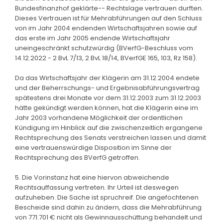
Bundesfinanzhof geklärte-- Rechtslage vertrauen durften.
Dieses Vertrauen ist für Mehrabführungen auf den Schluss
von im Jahr 2004 endenden Wirtschaftsjahren sowie auf
das erste im Jahr 2005 endende Wirtschaftsjahr
uneingeschränkt schutzwürdig (BVerfG-Beschluss vom
14.12.2022 - 2 BvL 7/13, 2 BvL 18/14, BVerfGE 165, 103, Rz 158).
Da das Wirtschaftsjahr der Klägerin am 31.12.2004 endete
und der Beherrschungs- und Ergebnisabführungsvertrag
spätestens drei Monate vor dem 31.12.2003 zum 31.12.2003
hätte gekündigt werden können, hat die Klägerin eine im
Jahr 2003 vorhandene Möglichkeit der ordentlichen
Kündigung im Hinblick auf die zwischenzeitlich ergangene
Rechtsprechung des Senats verstreichen lassen und damit
eine vertrauenswürdige Disposition im Sinne der
Rechtsprechung des BVerfG getroffen.
5. Die Vorinstanz hat eine hiervon abweichende
Rechtsauffassung vertreten. Ihr Urteil ist deswegen
aufzuheben. Die Sache ist spruchreif. Die angefochtenen
Bescheide sind dahin zu ändern, dass die Mehrabführung
von 771.701 € nicht als Gewinnausschüttung behandelt und