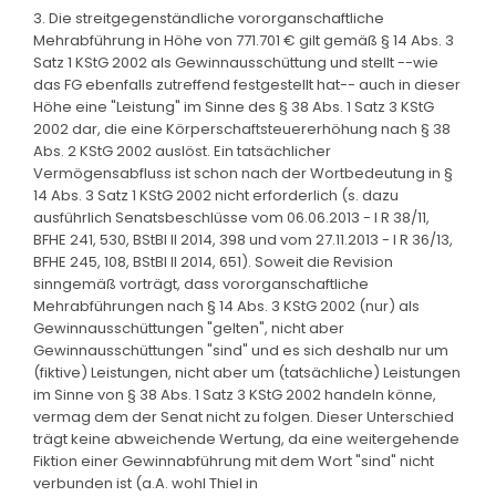
3. Die streitgegenständliche vororganschaftliche
Mehrabführung in Höhe von 771.701 € gilt gemäß § 14 Abs. 3
Satz 1 KStG 2002 als Gewinnausschüttung und stellt --wie
das FG ebenfalls zutreffend festgestellt hat-- auch in dieser
Höhe eine "Leistung" im Sinne des § 38 Abs. 1 Satz 3 KStG
2002 dar, die eine Körperschaftsteuererhöhung nach § 38
Abs. 2 KStG 2002 auslöst. Ein tatsächlicher
Vermögensabfluss ist schon nach der Wortbedeutung in §
14 Abs. 3 Satz 1 KStG 2002 nicht erforderlich (s. dazu
ausführlich Senatsbeschlüsse vom 06.06.2013 - I R 38/11,
BFHE 241, 530, BStBl II 2014, 398 und vom 27.11.2013 - I R 36/13,
BFHE 245, 108, BStBl II 2014, 651). Soweit die Revision
sinngemäß vorträgt, dass vororganschaftliche
Mehrabführungen nach § 14 Abs. 3 KStG 2002 (nur) als
Gewinnausschüttungen "gelten", nicht aber
Gewinnausschüttungen "sind" und es sich deshalb nur um
(fiktive) Leistungen, nicht aber um (tatsächliche) Leistungen
im Sinne von § 38 Abs. 1 Satz 3 KStG 2002 handeln könne,
vermag dem der Senat nicht zu folgen. Dieser Unterschied
trägt keine abweichende Wertung, da eine weitergehende
Fiktion einer Gewinnabführung mit dem Wort "sind" nicht
verbunden ist (a.A. wohl Thiel in