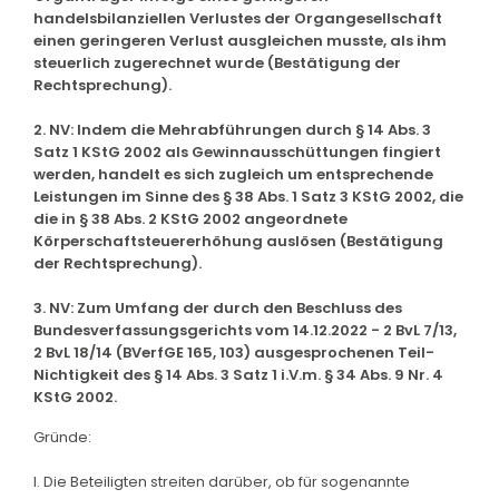
handelsbilanziellen Verlustes der Organgesellschaft
einen geringeren Verlust ausgleichen musste, als ihm
steuerlich zugerechnet wurde (Bestätigung der
Rechtsprechung).
2. NV: Indem die Mehrabführungen durch § 14 Abs. 3
Satz 1 KStG 2002 als Gewinnausschüttungen fingiert
werden, handelt es sich zugleich um entsprechende
Leistungen im Sinne des § 38 Abs. 1 Satz 3 KStG 2002, die
die in § 38 Abs. 2 KStG 2002 angeordnete
Körperschaftsteuererhöhung auslösen (Bestätigung
der Rechtsprechung).
3. NV: Zum Umfang der durch den Beschluss des
Bundesverfassungsgerichts vom 14.12.2022 - 2 BvL 7/13,
2 BvL 18/14 (BVerfGE 165, 103) ausgesprochenen Teil-
Nichtigkeit des § 14 Abs. 3 Satz 1 i.V.m. § 34 Abs. 9 Nr. 4
KStG 2002.
Gründe:
I. Die Beteiligten streiten darüber, ob für sogenannte