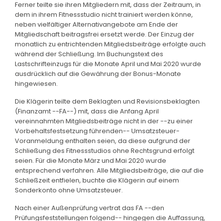
Ferner teilte sie ihren Mitgliedern mit, dass der Zeitraum, in
dem in ihrem Fitnessstudio nicht trainiert werden könne,
neben vielfältiger Alternativangebote am Ende der
Mitgliedschaft beitragsfrei ersetzt werde. Der Einzug der
monatlich zu entrichtenden Mitgliedsbeiträge erfolgte auch
während der Schließung. Im Buchungstext des
Lastschrifteinzugs für die Monate April und Mai 2020 wurde
ausdrücklich auf die Gewährung der Bonus-Monate
hingewiesen.
Die Klägerin teilte dem Beklagten und Revisionsbeklagten
(Finanzamt --FA--) mit, dass die Anfang April
vereinnahmten Mitgliedsbeiträge nicht in der --zu einer
Vorbehaltsfestsetzung führenden-- Umsatzsteuer-
Voranmeldung enthalten seien, da diese aufgrund der
Schließung des Fitnessstudios ohne Rechtsgrund erfolgt
seien. Für die Monate März und Mai 2020 wurde
entsprechend verfahren. Alle Mitgliedsbeiträge, die auf die
Schließzeit entfielen, buchte die Klägerin auf einem
Sonderkonto ohne Umsatzsteuer.
Nach einer Außenprüfung vertrat das FA --den
Prüfungsfeststellungen folgend-- hingegen die Auffassung,