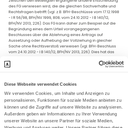
zwischen den Beteiligten ergangene andere Entscheidung
des FG verwiesen wird, die die gleichen Sachverhalte und
Rechtsfragen betrifft (vgl. z.B. BFH-Beschlüsse vom 17.12.1998
- I R 56/98, BFH/NV 1999, 808; vom 24.10.2012 - I B 140/12,
BFH/NV 2013, 226). Das FG kann daher zum Beispiel auf die
Begründung eines dem Urteil vorangegangenen
Beschlusses über die Ablehnung eines Antrags auf
Aussetzung oder Aufhebung der Vollziehung in gleicher
Sache ohne Rechtsverstoß verweisen (vgl. BFH-Beschluss
vom 24.10.2012 - I B 140/12, BFH/NV 2013, 226). Dies hat das
FG zulässigerweise getan.
Diese Webseite verwendet Cookies
Wir verwenden Cookies, um Inhalte und Anzeigen zu 
personalisieren, Funktionen für soziale Medien anbieten zu 
können und die Zugriffe auf unsere Website zu analysieren. 
Außerdem geben wir Informationen zu Ihrer Verwendung 
unserer Website an unsere Partner für soziale Medien, 
Bundeskanzlerplatz 2
Werbung und Analysen weiter. Unsere Partner führen diese 