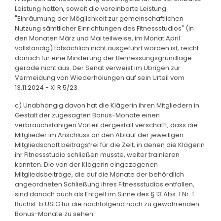
Leistung hatten, soweit die vereinbarte Leistung
"Einräumung der Möglichkeit zur gemeinschaftlichen
Nutzung sämtlicher Einrichtungen des Fitnessstudios" (in
den Monaten März und Mai teilweise, im Monat April
vollständig) tatsächlich nicht ausgeführt worden ist, reicht
danach für eine Minderung der Bemessungsgrundlage
gerade nicht aus. Der Senat verweist im Übrigen zur
Vermeidung von Wiederholungen auf sein Urteil vom
13.11.2024 - XI R 5/23.
c) Unabhängig davon hat die Klägerin ihren Mitgliedern in
Gestalt der zugesagten Bonus-Monate einen
verbrauchsfähigen Vorteil dergestalt verschafft, dass die
Mitglieder im Anschluss an den Ablauf der jeweiligen
Mitgliedschaft beitragsfrei für die Zeit, in denen die Klägerin
ihr Fitnessstudio schließen musste, weiter trainieren
konnten. Die von der Klägerin eingezogenen
Mitgliedsbeiträge, die auf die Monate der behördlich
angeordneten Schließung ihres Fitnessstudios entfallen,
sind danach auch als Entgelt im Sinne des § 13 Abs. 1 Nr. 1
Buchst. b UStG für die nachfolgend noch zu gewährenden
Bonus-Monate zu sehen.