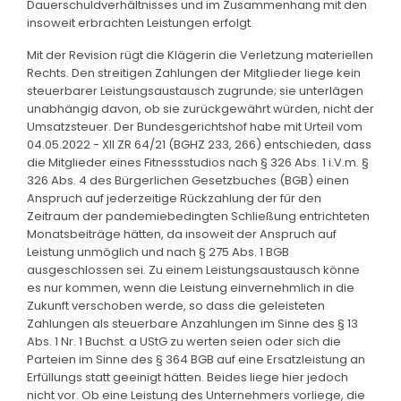
Dauerschuldverhältnisses und im Zusammenhang mit den
insoweit erbrachten Leistungen erfolgt.
Mit der Revision rügt die Klägerin die Verletzung materiellen
Rechts. Den streitigen Zahlungen der Mitglieder liege kein
steuerbarer Leistungsaustausch zugrunde; sie unterlägen
unabhängig davon, ob sie zurückgewährt würden, nicht der
Umsatzsteuer. Der Bundesgerichtshof habe mit Urteil vom
04.05.2022 - XII ZR 64/21 (BGHZ 233, 266) entschieden, dass
die Mitglieder eines Fitnessstudios nach § 326 Abs. 1 i.V.m. §
326 Abs. 4 des Bürgerlichen Gesetzbuches (BGB) einen
Anspruch auf jederzeitige Rückzahlung der für den
Zeitraum der pandemiebedingten Schließung entrichteten
Monatsbeiträge hätten, da insoweit der Anspruch auf
Leistung unmöglich und nach § 275 Abs. 1 BGB
ausgeschlossen sei. Zu einem Leistungsaustausch könne
es nur kommen, wenn die Leistung einvernehmlich in die
Zukunft verschoben werde, so dass die geleisteten
Zahlungen als steuerbare Anzahlungen im Sinne des § 13
Abs. 1 Nr. 1 Buchst. a UStG zu werten seien oder sich die
Parteien im Sinne des § 364 BGB auf eine Ersatzleistung an
Erfüllungs statt geeinigt hätten. Beides liege hier jedoch
nicht vor. Ob eine Leistung des Unternehmers vorliege, die