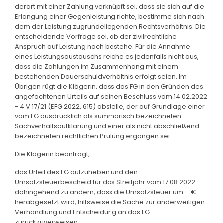
derart mit einer Zahlung verknüpft sei, dass sie sich auf die
Erlangung einer Gegenleistung richte, bestimme sich nach
dem der Leistung zugrundeliegenden Rechtsverhältnis. Die
entscheidende Vorfrage sei, ob der zivilrechtliche
Anspruch auf Leistung noch bestehe. Für die Annahme
eines Leistungsaustauschs reiche es jedenfalls nicht aus,
dass die Zahlungen im Zusammenhang mit einem
bestehenden Dauerschuldverhältnis erfolgt seien. Im
Übrigen rügt die Klägerin, dass das FG in den Gründen des
angefochtenen Urteils auf seinen Beschluss vom 14.02.2022
- 4 V 17/21 (EFG 2022, 615) abstelle, der auf Grundlage einer
vom FG ausdrücklich als summarisch bezeichneten
Sachverhaltsaufklärung und einer als nicht abschließend
bezeichneten rechtlichen Prüfung ergangen sei.
Die Klägerin beantragt,
das Urteil des FG aufzuheben und den
Umsatzsteuerbescheid für das Streitjahr vom 17.08.2022
dahingehend zu ändern, dass die Umsatzsteuer um ... €
herabgesetzt wird, hilfsweise die Sache zur anderweitigen
Verhandlung und Entscheidung an das FG
zurückzuverweisen.