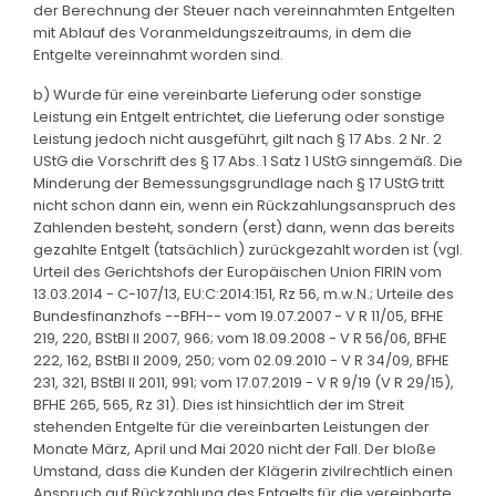
der Berechnung der Steuer nach vereinnahmten Entgelten
mit Ablauf des Voranmeldungszeitraums, in dem die
Entgelte vereinnahmt worden sind.
b) Wurde für eine vereinbarte Lieferung oder sonstige
Leistung ein Entgelt entrichtet, die Lieferung oder sonstige
Leistung jedoch nicht ausgeführt, gilt nach § 17 Abs. 2 Nr. 2
UStG die Vorschrift des § 17 Abs. 1 Satz 1 UStG sinngemäß. Die
Minderung der Bemessungsgrundlage nach § 17 UStG tritt
nicht schon dann ein, wenn ein Rückzahlungsanspruch des
Zahlenden besteht, sondern (erst) dann, wenn das bereits
gezahlte Entgelt (tatsächlich) zurückgezahlt worden ist (vgl.
Urteil des Gerichtshofs der Europäischen Union FIRIN vom
13.03.2014 - C-107/13, EU:C:2014:151, Rz 56, m.w.N.; Urteile des
Bundesfinanzhofs --BFH-- vom 19.07.2007 - V R 11/05, BFHE
219, 220, BStBl II 2007, 966; vom 18.09.2008 - V R 56/06, BFHE
222, 162, BStBl II 2009, 250; vom 02.09.2010 - V R 34/09, BFHE
231, 321, BStBl II 2011, 991; vom 17.07.2019 - V R 9/19 (V R 29/15),
BFHE 265, 565, Rz 31). Dies ist hinsichtlich der im Streit
stehenden Entgelte für die vereinbarten Leistungen der
Monate März, April und Mai 2020 nicht der Fall. Der bloße
Umstand, dass die Kunden der Klägerin zivilrechtlich einen
Anspruch auf Rückzahlung des Entgelts für die vereinbarte