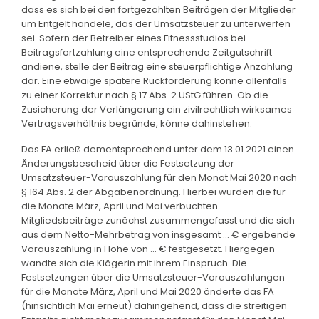
dass es sich bei den fortgezahlten Beiträgen der Mitglieder
um Entgelt handele, das der Umsatzsteuer zu unterwerfen
sei. Sofern der Betreiber eines Fitnessstudios bei
Beitragsfortzahlung eine entsprechende Zeitgutschrift
andiene, stelle der Beitrag eine steuerpflichtige Anzahlung
dar. Eine etwaige spätere Rückforderung könne allenfalls
zu einer Korrektur nach § 17 Abs. 2 UStG führen. Ob die
Zusicherung der Verlängerung ein zivilrechtlich wirksames
Vertragsverhältnis begründe, könne dahinstehen.
Das FA erließ dementsprechend unter dem 13.01.2021 einen
Änderungsbescheid über die Festsetzung der
Umsatzsteuer-Vorauszahlung für den Monat Mai 2020 nach
§ 164 Abs. 2 der Abgabenordnung. Hierbei wurden die für
die Monate März, April und Mai verbuchten
Mitgliedsbeiträge zunächst zusammengefasst und die sich
aus dem Netto-Mehrbetrag von insgesamt ... € ergebende
Vorauszahlung in Höhe von ... € festgesetzt. Hiergegen
wandte sich die Klägerin mit ihrem Einspruch. Die
Festsetzungen über die Umsatzsteuer-Vorauszahlungen
für die Monate März, April und Mai 2020 änderte das FA
(hinsichtlich Mai erneut) dahingehend, dass die streitigen