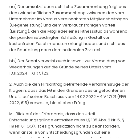
aa) Der umsatzsteuerrechtliche Zusammenhang folgt aus
dem wirtschaftlichen Zusammenhang zwischen den vom
Unternehmer im Voraus vereinnahmten Mitgliedsbeiträgen
(Gegenleistung) und dem verbrauchsfähigen Vorteil
(Leistung), den die Mitglieder eines Fitnessstudios während
der pandemiebedingten Schließung in Gestalt von
kostenfreien Zusatzmonaten erlangt haben, und nicht aus
der Beurteilung nach dem nationalen Zivilrecht.
bb) Der Senat verweist auch insoweit zur Vermeidung von
Wiederholungen auf die Gründe seines Urteils vom
13.11.2024 - XI R 5/23.
2. Auch die den Hilfsantrag betreffende Verfahrensrüge der
Klägerin, dass das FG in den Gründen des angefochtenen
Urteils auf seinen Beschluss vom 14.02.2022 - 4 V 17/21 (EFG
2022, 615) verweise, bleibt ohne Erfolg.
Mit Blick auf das Erfordernis, dass das Urteil
Entscheidungsgründe enthalten muss (§ 105 Abs. 2 Nr. 5, §
119 Nr. 6 FGO), ist es grundsätzlich nicht zu beanstanden,
wenn anstelle von Entscheidungsgründen auf eine