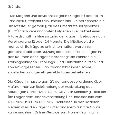
Gründe:
I. Die Klägerin und Revisionsklägerin (Klägerin) betrieb im
Jahr 2020 (Streitjahr) ein Fitnessstudio. Sie berechnete die
Umsatzsteuer gemäß § 20 des Umsatzsteuergesetzes
(UStG) nach vereinnahmten Entgelten. Die Laufzeit einer
Mitgliedschaft im Fitnessstudio der Klägerin betrug je nach
Vereinbarung 12 oder 24 Monate. Die Mitglieder, die
monatlich Beiträge zu entrichten hatten, waren zur
gemeinschaftlichen Nutzung sämtlicher Einrichtungen in
den Räumen der Klägerin berechtigt; sie konnten die
Trainingsanlagen, Erholungs- und Clubräume nutzen und --
soweit vorgesehen-- an Gymnastikstunden sowie
sportlichen und geselligen Aktivitäten teilnehmen.
Die Klägerin musste gemäß der Landesverordnung über
Maßnahmen zur Bekämpfung der Ausbreitung des
neuartigen Coronavirus SARS-CoV-2 in Schleswig-Holstein
(im Folgenden: Landesverordnung) ihr Fitnessstudio vom
17.03.2020 bis zum 17.05.2020 schließen. In den sozialen
Medien wies die Klägerin unter anderem auf ihre Online-
Kurse und ihren Online-Service zum Home-Training hin.