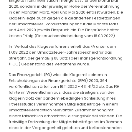
Entgelte nicht mehr zusammengefasst für den Monat Mai
2020, sondern in der jeweiligen Höhe der Vereinnahmung
in den Monaten März, April und Mai 2020 erfasst wurden. Die
Klägerin legte auch gegen die geänderten Festsetzungen
der Umsatzsteuer-Vorauszahlungen für die Monate März
und April 2020 jeweils Einspruch ein. Die Einsprüche hatten
keinen Erfolg (Einspruchsentscheidung vom 18.03.2022).
Im Verlauf des Klageverfahrens erließ das FA unter dem
17.08.2022 den Umsatzsteuer-Jahresbescheid für das
Streitjahr, der gemäß § 68 Satz 1 der Finanzgerichtsordnung
(FGO) Gegenstand des Verfahrens wurde.
Das Finanzgericht (FG) wies die Klage mit seinem in
Entscheidungen der Finanzgerichte (EFG) 2023, 364
veröffentlichten Urteil vom 16.11.2022 - 4 K 41/22 ab. Das FG
führte im Wesentlichen aus, dass die streitigen, von der
Klägerin trotz der pandemiebedingten Schließung ihres
Fitnessstudios vereinnahmten Mitgliedsbeiträge in einem
umsatzsteuerrechtlich relevanten Zusammenhang mit
einem tatsächlich erbrachten Leistungsbündel stünden. Die
freiwillige Fortzahlung der Mitgliedsbeiträge sei im Rahmen
eines in der Vergangenheit gelebten und fortbestehenden