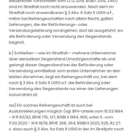
steuerlicher Vorschriften vom 12.12.2019, BGBl I 2019, 2451)
sind im Streitfall noch nicht anzuwenden. Nach dem im
Streitfall noch anwendbaren § 3 Abs. 6 Satz 5 UStG a.F.,
mithin bei Reihengeschäften nach altem Recht, galten
Lieferungen, die der Beförderungs- oder
Versendungslieferung vorangehen, dort als ausgeführt, wo
die Beförderung oder Versendung des Gegenstands
beginnt.
b) Schließen --wie im Streitfall-- mehrere Unternehmer
über denselben Gegenstand Umsatzgeschäfte ab und
gelangt dieser Gegenstand bei der Beförderung oder
Versendung unmittelbar vom ersten Unternehmer an den
letzten Abnehmer, liegt ein Reihengeschäft vor, bei dem
nach § 3 Abs. 6 Satz 5 UStG a.F. die Beförderung oder
Versendung des Gegenstands nur einer der Lieferungen
zuzuordnen ist.
aa) Ein solches Reihengeschäft ist auch bei
Ausfuhrlieferungen möglich (vgl. BFH-Urteile vom 15.03.1994
- XI R 83/92, BFHE 175, 137, BStBl II 1994, 956, unter II.; vom
11.03.2020 - XI R 18/18, BFHE 268, 364, BStBl II 2023, 525, Rz 27;
s. dazu auch § 3 Abs. 6a Satz 6 UStG in der im Streitjahr noch