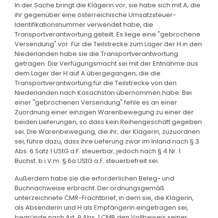
In der Sache bringt die Klägerin vor, sie habe sich mit A, die
ihr gegenüber eine österreichische Umsatzsteuer-
Identifikationsnummer verwendet habe, die
Transportverantwortung geteilt. Es liege eine "gebrochene
Versendung" vor. Für die Teilstrecke zum Lager der H in den
Niederlanden habe sie die Transportverantwortung
getragen. Die Verfügungsmacht sei mit der Entnahme aus
dem Lager der H auf A übergegangen, die die
Transportverantwortung für die Teilstrecke von den
Niederlanden nach Kasachstan übernommen habe. Bei
einer "gebrochenen Versendung" fehle es an einer
Zuordnung einer einzigen Warenbewegung zu einer der
beiden Lieferungen, so dass kein Reihengeschäft gegeben
sei. Die Warenbewegung, die ihr, der Klägerin, zuzuordnen
sei, führe dazu, dass ihre Lieferung zwar im Inland nach § 3
Abs. 6 Satz 1 UStG a.F. steuerbar, jedoch nach § 4 Nr. 1
Buchst. b i.V.m. § 6a UStG a.F. steuerbefreit sei.
Außerdem habe sie die erforderlichen Beleg- und
Buchnachweise erbracht. Der ordnungsgemäß
unterzeichnete CMR-Frachtbrief, in dem sie, die Klägerin,
als Absenderin und H als Empfängerin eingetragen sei,
begründe nach Art. 9 Abs. 1 CMR den Vollbeweis seiner