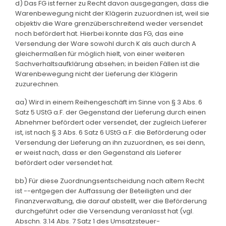
d) Das FG ist ferner zu Recht davon ausgegangen, dass die
Warenbewegung nicht der Klägerin zuzuordnen ist, weil sie
objektiv die Ware grenzüberschreitend weder versendet
noch befördert hat. Hierbei konnte das FG, das eine
Versendung der Ware sowohl durch K als auch durch A
gleichermaßen für möglich hielt, von einer weiteren
Sachverhaltsaufklärung absehen; in beiden Fällen ist die
Warenbewegung nicht der Lieferung der Klägerin
zuzurechnen.
aa) Wird in einem Reihengeschäft im Sinne von § 3 Abs. 6
Satz 5 UStG a.F. der Gegenstand der Lieferung durch einen
Abnehmer befördert oder versendet, der zugleich Lieferer
ist, ist nach § 3 Abs. 6 Satz 6 UStG a.F. die Beförderung oder
Versendung der Lieferung an ihn zuzuordnen, es sei denn,
er weist nach, dass er den Gegenstand als Lieferer
befördert oder versendet hat.
bb) Für diese Zuordnungsentscheidung nach altem Recht
ist --entgegen der Auffassung der Beteiligten und der
Finanzverwaltung, die darauf abstellt, wer die Beförderung
durchgeführt oder die Versendung veranlasst hat (vgl.
Abschn. 3.14 Abs. 7 Satz 1 des Umsatzsteuer-