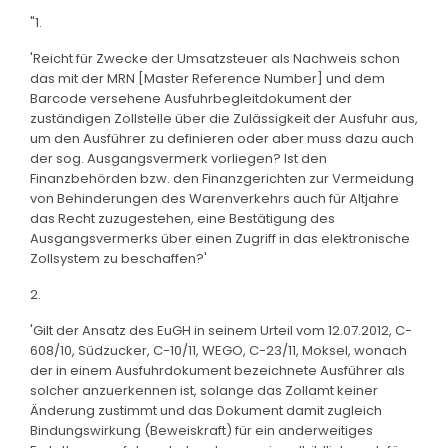
"1.
'Reicht für Zwecke der Umsatzsteuer als Nachweis schon
das mit der MRN [Master Reference Number] und dem
Barcode versehene Ausfuhrbegleitdokument der
zuständigen Zollstelle über die Zulässigkeit der Ausfuhr aus,
um den Ausführer zu definieren oder aber muss dazu auch
der sog. Ausgangsvermerk vorliegen? Ist den
Finanzbehörden bzw. den Finanzgerichten zur Vermeidung
von Behinderungen des Warenverkehrs auch für Altjahre
das Recht zuzugestehen, eine Bestätigung des
Ausgangsvermerks über einen Zugriff in das elektronische
Zollsystem zu beschaffen?'
2.
'Gilt der Ansatz des EuGH in seinem Urteil vom 12.07.2012, C-
608/10, Südzucker, C-10/11, WEGO, C-23/11, Moksel, wonach
der in einem Ausfuhrdokument bezeichnete Ausführer als
solcher anzuerkennen ist, solange das Zollamt keiner
Änderung zustimmt und das Dokument damit zugleich
Bindungswirkung (Beweiskraft) für ein anderweitiges