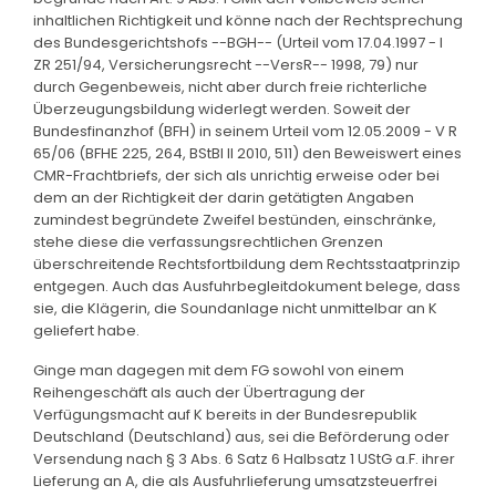
inhaltlichen Richtigkeit und könne nach der Rechtsprechung
des Bundesgerichtshofs --BGH-- (Urteil vom 17.04.1997 - I
ZR 251/94, Versicherungsrecht --VersR-- 1998, 79) nur
durch Gegenbeweis, nicht aber durch freie richterliche
Überzeugungsbildung widerlegt werden. Soweit der
Bundesfinanzhof (BFH) in seinem Urteil vom 12.05.2009 - V R
65/06 (BFHE 225, 264, BStBl II 2010, 511) den Beweiswert eines
CMR-Frachtbriefs, der sich als unrichtig erweise oder bei
dem an der Richtigkeit der darin getätigten Angaben
zumindest begründete Zweifel bestünden, einschränke,
stehe diese die verfassungsrechtlichen Grenzen
überschreitende Rechtsfortbildung dem Rechtsstaatprinzip
entgegen. Auch das Ausfuhrbegleitdokument belege, dass
sie, die Klägerin, die Soundanlage nicht unmittelbar an K
geliefert habe.
Ginge man dagegen mit dem FG sowohl von einem
Reihengeschäft als auch der Übertragung der
Verfügungsmacht auf K bereits in der Bundesrepublik
Deutschland (Deutschland) aus, sei die Beförderung oder
Versendung nach § 3 Abs. 6 Satz 6 Halbsatz 1 UStG a.F. ihrer
Lieferung an A, die als Ausfuhrlieferung umsatzsteuerfrei