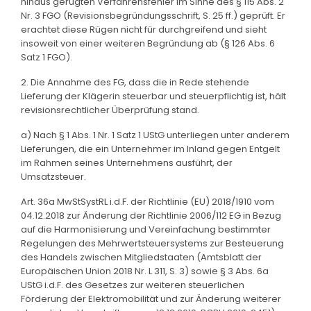
hinaus gerügten Verfahrensfehler im Sinne des § 115 Abs. 2
Nr. 3 FGO (Revisionsbegründungsschrift, S. 25 ff.) geprüft. Er
erachtet diese Rügen nicht für durchgreifend und sieht
insoweit von einer weiteren Begründung ab (§ 126 Abs. 6
Satz 1 FGO).
2. Die Annahme des FG, dass die in Rede stehende
Lieferung der Klägerin steuerbar und steuerpflichtig ist, hält
revisionsrechtlicher Überprüfung stand.
a) Nach § 1 Abs. 1 Nr. 1 Satz 1 UStG unterliegen unter anderem
Lieferungen, die ein Unternehmer im Inland gegen Entgelt
im Rahmen seines Unternehmens ausführt, der
Umsatzsteuer.
Art. 36a MwStSystRL i.d.F. der Richtlinie (EU) 2018/1910 vom
04.12.2018 zur Änderung der Richtlinie 2006/112 EG in Bezug
auf die Harmonisierung und Vereinfachung bestimmter
Regelungen des Mehrwertsteuersystems zur Besteuerung
des Handels zwischen Mitgliedstaaten (Amtsblatt der
Europäischen Union 2018 Nr. L 311, S. 3) sowie § 3 Abs. 6a
UStG i.d.F. des Gesetzes zur weiteren steuerlichen
Förderung der Elektromobilität und zur Änderung weiterer