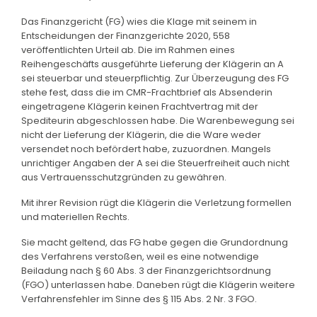
Das Finanzgericht (FG) wies die Klage mit seinem in
Entscheidungen der Finanzgerichte 2020, 558
veröffentlichten Urteil ab. Die im Rahmen eines
Reihengeschäfts ausgeführte Lieferung der Klägerin an A
sei steuerbar und steuerpflichtig. Zur Überzeugung des FG
stehe fest, dass die im CMR-Frachtbrief als Absenderin
eingetragene Klägerin keinen Frachtvertrag mit der
Spediteurin abgeschlossen habe. Die Warenbewegung sei
nicht der Lieferung der Klägerin, die die Ware weder
versendet noch befördert habe, zuzuordnen. Mangels
unrichtiger Angaben der A sei die Steuerfreiheit auch nicht
aus Vertrauensschutzgründen zu gewähren.
Mit ihrer Revision rügt die Klägerin die Verletzung formellen
und materiellen Rechts.
Sie macht geltend, das FG habe gegen die Grundordnung
des Verfahrens verstoßen, weil es eine notwendige
Beiladung nach § 60 Abs. 3 der Finanzgerichtsordnung
(FGO) unterlassen habe. Daneben rügt die Klägerin weitere
Verfahrensfehler im Sinne des § 115 Abs. 2 Nr. 3 FGO.