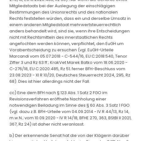
Mitgliedstaats bei der Auslegung der einschlägigen
Bestimmungen des Unionsrechts und des nationalen
Rechts feststellen würden, dass ein und derselbe Umsatz in
einem anderen Mitgliedstaat mehrwertsteuerrechtlich
anders behandelt wird, sind sie, wenn ihre Entscheidungen
nicht mit Rechtsmitteln des innerstaatlichen Rechts
angefochten werden können, verpflichtet, den EuGH um
Vorabentscheidung zu ersuchen (vgl. EuGH-Urteile
Marcandi vom 05.07.2018 - C-544/16, EU:C:2018:540, Tenor
Ziffer 3 und Rz 63 ff.; KrakVet Marek Batko vom 18.06.2020 -
C-276/18, EU:C:2020:485, Rz 51; ferner BFH-Beschluss vom
23.08.2023 - XI R 10/20, Deutsches Steuerrecht 2024, 295, Rz
68). Dies ist hier allerdings nicht der Fall.
cc) Eine dem BFH nach § 123 Abs. 1 Satz 2 FGO im
Revisionsverfahren eröffnete Nachholung einer
notwendigen Beiladung im Sinne des § 60 Abs. 3 Satz 1 FGO
(vgl. dazu z.B. BFH-Urteile vom 04.09.2014 - IV R 44/13, Rz 14,
m.w.N.; vom 10.09.2020 - IV R 14/18, BFHE 270, 363, BStBl II 2021,
367, Rz 24) ist daher nicht veranlasst.
b) Der erkennende Senat hat die von der Klägerin darüber