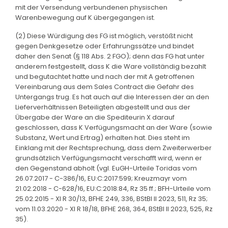
mit der Versendung verbundenen physischen
Warenbewegung auf K übergegangen ist.
(2) Diese Würdigung des FG ist möglich, verstößt nicht
gegen Denkgesetze oder Erfahrungssätze und bindet
daher den Senat (§ 118 Abs. 2 FGO); denn das FG hat unter
anderem festgestellt, dass K die Ware vollständig bezahlt
und begutachtet hatte und nach der mit A getroffenen
Vereinbarung aus dem Sales Contract die Gefahr des
Untergangs trug. Es hat auch auf die Interessen der an den
Lieferverhältnissen Beteiligten abgestellt und aus der
Übergabe der Ware an die Spediteurin X darauf
geschlossen, dass K Verfügungsmacht an der Ware (sowie
Substanz, Wert und Ertrag) erhalten hat. Dies steht im
Einklang mit der Rechtsprechung, dass dem Zweiterwerber
grundsätzlich Verfügungsmacht verschafft wird, wenn er
den Gegenstand abholt (vgl. EuGH-Urteile Toridas vom
26.07.2017 - C-386/16, EU:C:2017:599; Kreuzmayr vom
21.02.2018 - C-628/16, EU:C:2018:84, Rz 35 ff.; BFH-Urteile vom
25.02.2015 - XI R 30/13, BFHE 249, 336, BStBl II 2023, 511, Rz 35;
vom 11.03.2020 - XI R 18/18, BFHE 268, 364, BStBl II 2023, 525, Rz
35).