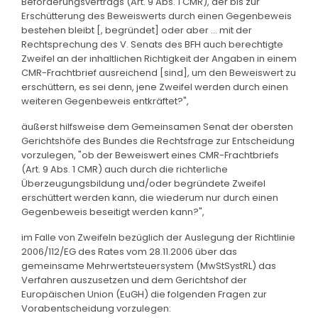
Beförderungsvertrags (Art. 9 Abs. 1 CMR), der bis zur
Erschütterung des Beweiswerts durch einen Gegenbeweis
bestehen bleibt [, begründet] oder aber ... mit der
Rechtsprechung des V. Senats des BFH auch berechtigte
Zweifel an der inhaltlichen Richtigkeit der Angaben in einem
CMR-Frachtbrief ausreichend [sind], um den Beweiswert zu
erschüttern, es sei denn, jene Zweifel werden durch einen
weiteren Gegenbeweis entkräftet?",
äußerst hilfsweise dem Gemeinsamen Senat der obersten
Gerichtshöfe des Bundes die Rechtsfrage zur Entscheidung
vorzulegen, "ob der Beweiswert eines CMR-Frachtbriefs
(Art. 9 Abs. 1 CMR) auch durch die richterliche
Überzeugungsbildung und/oder begründete Zweifel
erschüttert werden kann, die wiederum nur durch einen
Gegenbeweis beseitigt werden kann?",
im Falle von Zweifeln bezüglich der Auslegung der Richtlinie
2006/112/EG des Rates vom 28.11.2006 über das
gemeinsame Mehrwertsteuersystem (MwStSystRL) das
Verfahren auszusetzen und dem Gerichtshof der
Europäischen Union (EuGH) die folgenden Fragen zur
Vorabentscheidung vorzulegen: