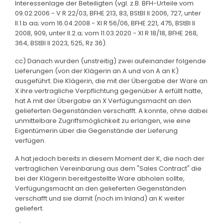
Interessenlage der Beteiligten (vgl. z.B. BFH-Urteile vom
09.02.2006 - V R 22/03, BFHE 213, 83, BStBl II 2006, 727, unter
II.1.b aa; vom 16.04.2008 - XI R 56/06, BFHE 221, 475, BStBl II
2008, 909, unter II.2.a; vom 11.03.2020 - XI R 18/18, BFHE 268,
364, BStBl II 2023, 525, Rz 36).
cc) Danach wurden (unstreitig) zwei aufeinander folgende
Lieferungen (von der Klägerin an A und von A an K)
ausgeführt. Die Klägerin, die mit der Übergabe der Ware an
X ihre vertragliche Verpflichtung gegenüber A erfüllt hatte,
hat A mit der Übergabe an X Verfügungsmacht an den
gelieferten Gegenständen verschafft. A konnte, ohne dabei
unmittelbare Zugriffsmöglichkeit zu erlangen, wie eine
Eigentümerin über die Gegenstände der Lieferung
verfügen.
A hat jedoch bereits in diesem Moment der K, die nach der
vertraglichen Vereinbarung aus dem "Sales Contract" die
bei der Klägerin bereitgestellte Ware abholen sollte,
Verfügungsmacht an den gelieferten Gegenständen
verschafft und sie damit (noch im Inland) an K weiter
geliefert.