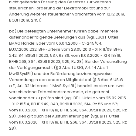
nicht geltenden Fassung des Gesetzes zur weiteren
steuerlichen Förderung der Elektromobilität und zur
Änderung weiterer steuerlicher Vorschriften vom 12.12.2019,
BGBl I 2019, 2451).
bb) Die beteiligten Unternehmer führen dabei mehrere
aufeinander folgende Lieferungen aus (vgl. EuGH-Urteil
EMAG Handel Eder vom 06.04.2006 - C-245/04,
EU:C:2006:232; BFH-Urteile vom 28.05.2013 - XI R 11/09, BFHE
242, 84, BStBl II 2023, 537, Rz 36; vom 11.03.2020 - XI R 18/18,
BFHE 268, 364, BStBl II 2023, 525, Rz 28). Bei der Verschaffung
der Verfügungsmacht (§ 3 Abs. 1 UStG, Art. 14 Abs. 1
MwStSystRL) und der Beförderung beziehungsweise
Versendung in den anderen Mitgliedstaat (§ 3 Abs. 6 UStG
a.F., Art. 32 Unterabs. 1 MwStSystRL) handelt es sich um zwei
verschiedene Tatbestandsmerkmale, die getrennt
voneinander zu prüfen sind (vgl. BFH-Urteile vom 25.02.2015
- XI R 15/14, BFHE 249, 343, BStBl II 2023, 514, Rz 55 und 57;
vom 11.03.2020 - XI R 18/18, BFHE 268, 364, BStBl II 2023, 525, Rz
28). Dies gilt auch bei Ausfuhrlieferungen (vgl. BFH-Urteil
vom 11.03.2020 - XI R 18/18, BFHE 268, 364, BStBl II 2023, 525, Rz
28).