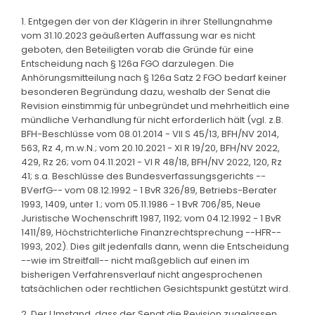
1. Entgegen der von der Klägerin in ihrer Stellungnahme
vom 31.10.2023 geäußerten Auffassung war es nicht
geboten, den Beteiligten vorab die Gründe für eine
Entscheidung nach § 126a FGO darzulegen. Die
Anhörungsmitteilung nach § 126a Satz 2 FGO bedarf keiner
besonderen Begründung dazu, weshalb der Senat die
Revision einstimmig für unbegründet und mehrheitlich eine
mündliche Verhandlung für nicht erforderlich hält (vgl. z.B.
BFH-Beschlüsse vom 08.01.2014 - VII S 45/13, BFH/NV 2014,
563, Rz 4, m.w.N.; vom 20.10.2021 - XI R 19/20, BFH/NV 2022,
429, Rz 26; vom 04.11.2021 - VI R 48/18, BFH/NV 2022, 120, Rz
41; s.a. Beschlüsse des Bundesverfassungsgerichts --
BVerfG-- vom 08.12.1992 - 1 BvR 326/89, Betriebs-Berater
1993, 1409, unter 1.; vom 05.11.1986 - 1 BvR 706/85, Neue
Juristische Wochenschrift 1987, 1192; vom 04.12.1992 - 1 BvR
1411/89, Höchstrichterliche Finanzrechtsprechung --HFR--
1993, 202). Dies gilt jedenfalls dann, wenn die Entscheidung
--wie im Streitfall-- nicht maßgeblich auf einen im
bisherigen Verfahrensverlauf nicht angesprochenen
tatsächlichen oder rechtlichen Gesichtspunkt gestützt wird.
2. Der Umstand, dass der Senat die Revision zugelassen