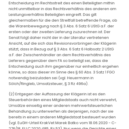
Entscheidung im Rechtsstreit des einen Beteiligten mithin
nicht unmittelbar in das Rechtsverhältnis des anderen am
Leistungsverhältnis Beteiligten eingreift. Das gilt
gleichermaßen für die den Streitfall betreffende Frage, ob
die Warenbewegung nach § 3 Abs. 6 Satz 6 UStG a.F. der
ersten oder der zweiten Lieferung zuzurechnen ist. Der
Senat folgt daher nicht der in der Literatur vertretenen
Ansicht, auf die sich das Revisionsvorbringen der Klägerin
stützt, dass in Bezug auf § 3 Abs. 6 Satz 6 Halbsatz 2 UStG
a.F. der Zwischenhändler an dem Rechtsverhältnis des
Lieferers gegenüber dem FA so beteiligt sei, dass die
Entscheidung auch ihm gegenüber nur einheitlich ergehen
könne, so dass dieser im Sinne des § 60 Abs. 3 Satz 1 FGO
notwendig beizuladen sei (vgl. Heuermann in
Sölch/Ringleb, Umsatzsteuer, § 3 Rz 496a).
(2) Entgegen der Auffassung der Klägerin ist es den
Steuerbehörden eines Mitgliedstaats auch nicht verwehrt,
Umsätze einseitig einer anderen mehrwertsteuerlichen
Behandlung zu unterwerfen als derjenigen, nach der sie
bereits in einem anderen Mitgliedstaat besteuert wurden
(vgl. EuGH-Urteil KrakVet Marek Batko vom 18.06.2020 - C-
276/18, EU:C:2020:485, Rz 53). Nur wenn die Gerichte eines