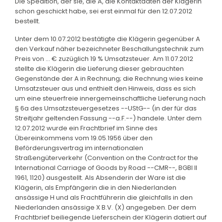
Die Spedition, der sie, die A, die Kontaktdaten der Klägerin
schon geschickt habe, sei erst einmal für den 12.07.2012
bestellt.
Unter dem 10.07.2012 bestätigte die Klägerin gegenüber A
den Verkauf näher bezeichneter Beschallungstechnik zum
Preis von ... € zuzüglich 19 % Umsatzsteuer. Am 11.07.2012
stellte die Klägerin die Lieferung dieser gebrauchten
Gegenstände der A in Rechnung; die Rechnung wies keine
Umsatzsteuer aus und enthielt den Hinweis, dass es sich
um eine steuerfreie innergemeinschaftliche Lieferung nach
§ 6a des Umsatzsteuergesetzes --UStG-- (in der für das
Streitjahr geltenden Fassung --a.F.--) handele. Unter dem
12.07.2012 wurde ein Frachtbrief im Sinne des
Übereinkommens vom 19.05.1956 über den
Beförderungsvertrag im internationalen
Straßengüterverkehr (Convention on the Contract for the
International Carriage of Goods by Road --CMR--, BGBl II
1961, 1120) ausgestellt. Als Absenderin der Ware ist die
Klägerin, als Empfängerin die in den Niederlanden
ansässige H und als Frachtführerin die gleichfalls in den
Niederlanden ansässige X B.V. (X) angegeben. Der dem
Frachtbrief beiliegende Lieferschein der Klägerin datiert auf