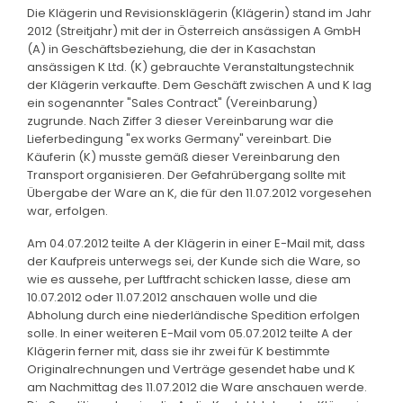
Die Klägerin und Revisionsklägerin (Klägerin) stand im Jahr
2012 (Streitjahr) mit der in Österreich ansässigen A GmbH
(A) in Geschäftsbeziehung, die der in Kasachstan
ansässigen K Ltd. (K) gebrauchte Veranstaltungstechnik
der Klägerin verkaufte. Dem Geschäft zwischen A und K lag
ein sogenannter "Sales Contract" (Vereinbarung)
zugrunde. Nach Ziffer 3 dieser Vereinbarung war die
Lieferbedingung "ex works Germany" vereinbart. Die
Käuferin (K) musste gemäß dieser Vereinbarung den
Transport organisieren. Der Gefahrübergang sollte mit
Übergabe der Ware an K, die für den 11.07.2012 vorgesehen
war, erfolgen.
Am 04.07.2012 teilte A der Klägerin in einer E-Mail mit, dass
der Kaufpreis unterwegs sei, der Kunde sich die Ware, so
wie es aussehe, per Luftfracht schicken lasse, diese am
10.07.2012 oder 11.07.2012 anschauen wolle und die
Abholung durch eine niederländische Spedition erfolgen
solle. In einer weiteren E-Mail vom 05.07.2012 teilte A der
Klägerin ferner mit, dass sie ihr zwei für K bestimmte
Originalrechnungen und Verträge gesendet habe und K
am Nachmittag des 11.07.2012 die Ware anschauen werde.