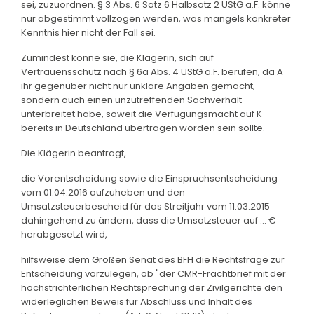
sei, zuzuordnen. § 3 Abs. 6 Satz 6 Halbsatz 2 UStG a.F. könne
nur abgestimmt vollzogen werden, was mangels konkreter
Kenntnis hier nicht der Fall sei.
Zumindest könne sie, die Klägerin, sich auf
Vertrauensschutz nach § 6a Abs. 4 UStG a.F. berufen, da A
ihr gegenüber nicht nur unklare Angaben gemacht,
sondern auch einen unzutreffenden Sachverhalt
unterbreitet habe, soweit die Verfügungsmacht auf K
bereits in Deutschland übertragen worden sein sollte.
Die Klägerin beantragt,
die Vorentscheidung sowie die Einspruchsentscheidung
vom 01.04.2016 aufzuheben und den
Umsatzsteuerbescheid für das Streitjahr vom 11.03.2015
dahingehend zu ändern, dass die Umsatzsteuer auf ... €
herabgesetzt wird,
hilfsweise dem Großen Senat des BFH die Rechtsfrage zur
Entscheidung vorzulegen, ob "der CMR-Frachtbrief mit der
höchstrichterlichen Rechtsprechung der Zivilgerichte den
widerleglichen Beweis für Abschluss und Inhalt des