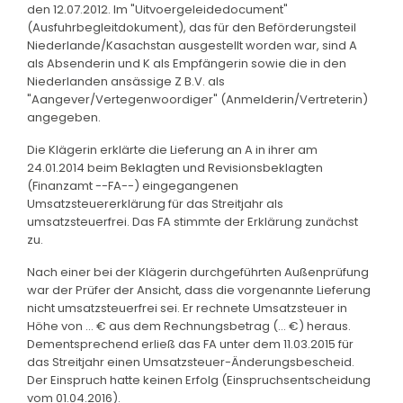
den 12.07.2012. Im "Uitvoergeleidedocument"
(Ausfuhrbegleitdokument), das für den Beförderungsteil
Niederlande/Kasachstan ausgestellt worden war, sind A
als Absenderin und K als Empfängerin sowie die in den
Niederlanden ansässige Z B.V. als
"Aangever/Vertegenwoordiger" (Anmelderin/Vertreterin)
angegeben.
Die Klägerin erklärte die Lieferung an A in ihrer am
24.01.2014 beim Beklagten und Revisionsbeklagten
(Finanzamt --FA--) eingegangenen
Umsatzsteuererklärung für das Streitjahr als
umsatzsteuerfrei. Das FA stimmte der Erklärung zunächst
zu.
Nach einer bei der Klägerin durchgeführten Außenprüfung
war der Prüfer der Ansicht, dass die vorgenannte Lieferung
nicht umsatzsteuerfrei sei. Er rechnete Umsatzsteuer in
Höhe von ... € aus dem Rechnungsbetrag (... €) heraus.
Dementsprechend erließ das FA unter dem 11.03.2015 für
das Streitjahr einen Umsatzsteuer-Änderungsbescheid.
Der Einspruch hatte keinen Erfolg (Einspruchsentscheidung
vom 01.04.2016).