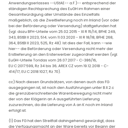
Anwendungserlasses --UStAE-- a.F.)-- entsprechend der
ständigen Rechtsprechung des EuGH im Rahmen einer
Gesamtwürdigung aller Umstände des Einzelfalls
maßgeblich, ob die Zweitlieferung noch im Inland (vor oder
bei der Beförderung oder Versendung) stattgefunden hat
(vgl. dazu BFH-Urteile vom 25.02.2015 - XI R 15/14, BFHE 249,
343, BStBl II 2023, 514; vom 11.03.2020 - XI R 18/18, BFHE 268,
364, BStBl II 2023, 525, Rz 48). Ist dies der Fall, kann --wie
hier-- die Beförderung oder Versendung nicht mehr der
Erstlieferung an den Ersterwerber zugeordnet werden (vgl.
EuGH-Urteile Toridas vom 26.07.2017 - C-386/16,
EU:C:2017:599, Rz 34 bis 36; AREX CZ vom 19.12.2018 - C-
414/17, EU:C:2018:1027, Rz 70).
cc) Nach diesen Grundsätzen, von denen auch das FG
ausgegangen ist, ist nach den Ausführungen unter B.II.2.c
die grenzüberschreitende Warenbewegung nicht mehr
der von der Klägerin an A ausgeführten Lieferung
zuzurechnen, da die Lieferung von A an K noch im Inland
erfolgt ist.
(1) Das FG hat den Streitfall dahingehend gewürdigt, dass
die Verfügungsmacht an der Ware bereits vor Beginn der