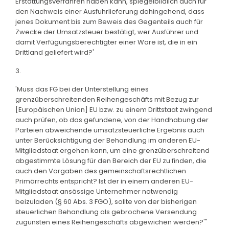
Erstattungsverfahren haben kann, spiegelbildlich auch für
den Nachweis einer Ausfuhrlieferung dahingehend, dass
jenes Dokument bis zum Beweis des Gegenteils auch für
Zwecke der Umsatzsteuer bestätigt, wer Ausführer und
damit Verfügungsberechtigter einer Ware ist, die in ein
Drittland geliefert wird?'
3.
'Muss das FG bei der Unterstellung eines
grenzüberschreitenden Reihengeschäfts mit Bezug zur
[Europäischen Union] EU bzw. zu einem Drittstaat zwingend
auch prüfen, ob das gefundene, von der Handhabung der
Parteien abweichende umsatzsteuerliche Ergebnis auch
unter Berücksichtigung der Behandlung im anderen EU-
Mitgliedstaat ergehen kann, um eine grenzüberschreitend
abgestimmte Lösung für den Bereich der EU zu finden, die
auch den Vorgaben des gemeinschaftsrechtlichen
Primärrechts entspricht? Ist der in einem anderen EU-
Mitgliedstaat ansässige Unternehmer notwendig
beizuladen (§ 60 Abs. 3 FGO), sollte von der bisherigen
steuerlichen Behandlung als gebrochene Versendung
zugunsten eines Reihengeschäfts abgewichen werden?'"