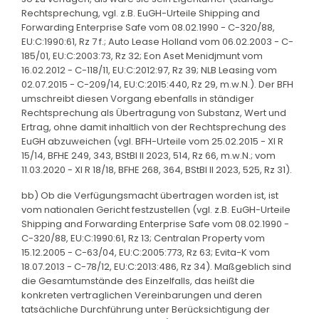
Rechtsprechung, vgl. z.B. EuGH-Urteile Shipping and
Forwarding Enterprise Safe vom 08.02.1990 - C-320/88,
EU:C:1990:61, Rz 7 f.; Auto Lease Holland vom 06.02.2003 - C-
185/01, EU:C:2003:73, Rz 32; Eon Aset Menidjmunt vom
16.02.2012 - C-118/11, EU:C:2012:97, Rz 39; NLB Leasing vom
02.07.2015 - C-209/14, EU:C:2015:440, Rz 29, m.w.N.). Der BFH
umschreibt diesen Vorgang ebenfalls in ständiger
Rechtsprechung als Übertragung von Substanz, Wert und
Ertrag, ohne damit inhaltlich von der Rechtsprechung des
EuGH abzuweichen (vgl. BFH-Urteile vom 25.02.2015 - XI R
15/14, BFHE 249, 343, BStBl II 2023, 514, Rz 66, m.w.N.; vom
11.03.2020 - XI R 18/18, BFHE 268, 364, BStBl II 2023, 525, Rz 31).
bb) Ob die Verfügungsmacht übertragen worden ist, ist
vom nationalen Gericht festzustellen (vgl. z.B. EuGH-Urteile
Shipping and Forwarding Enterprise Safe vom 08.02.1990 -
C-320/88, EU:C:1990:61, Rz 13; Centralan Property vom
15.12.2005 - C-63/04, EU:C:2005:773, Rz 63; Evita-K vom
18.07.2013 - C-78/12, EU:C:2013:486, Rz 34). Maßgeblich sind
die Gesamtumstände des Einzelfalls, das heißt die
konkreten vertraglichen Vereinbarungen und deren
tatsächliche Durchführung unter Berücksichtigung der