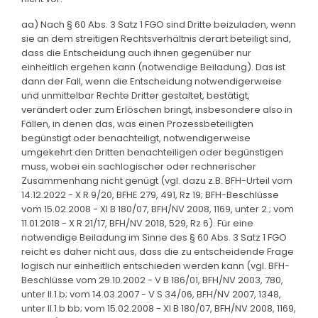
aa) Nach § 60 Abs. 3 Satz 1 FGO sind Dritte beizuladen, wenn
sie an dem streitigen Rechtsverhältnis derart beteiligt sind,
dass die Entscheidung auch ihnen gegenüber nur
einheitlich ergehen kann (notwendige Beiladung). Das ist
dann der Fall, wenn die Entscheidung notwendigerweise
und unmittelbar Rechte Dritter gestaltet, bestätigt,
verändert oder zum Erlöschen bringt, insbesondere also in
Fällen, in denen das, was einen Prozessbeteiligten
begünstigt oder benachteiligt, notwendigerweise
umgekehrt den Dritten benachteiligen oder begünstigen
muss, wobei ein sachlogischer oder rechnerischer
Zusammenhang nicht genügt (vgl. dazu z.B. BFH-Urteil vom
14.12.2022 - X R 9/20, BFHE 279, 491, Rz 19; BFH-Beschlüsse
vom 15.02.2008 - XI B 180/07, BFH/NV 2008, 1169, unter 2.; vom
11.01.2018 - X R 21/17, BFH/NV 2018, 529, Rz 6). Für eine
notwendige Beiladung im Sinne des § 60 Abs. 3 Satz 1 FGO
reicht es daher nicht aus, dass die zu entscheidende Frage
logisch nur einheitlich entschieden werden kann (vgl. BFH-
Beschlüsse vom 29.10.2002 - V B 186/01, BFH/NV 2003, 780,
unter II.1.b; vom 14.03.2007 - V S 34/06, BFH/NV 2007, 1348,
unter II.1.b bb; vom 15.02.2008 - XI B 180/07, BFH/NV 2008, 1169,