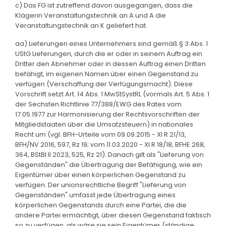
c) Das FG ist zutreffend davon ausgegangen, dass die
Klägerin Veranstaltungstechnik an A und A die
Veranstaltungstechnik an K geliefert hat.
aa) Lieferungen eines Unternehmers sind gemäß § 3 Abs. 1
UStG Lieferungen, durch die er oder in seinem Auftrag ein
Dritter den Abnehmer oder in dessen Auftrag einen Dritten
befähigt, im eigenen Namen über einen Gegenstand zu
verfügen (Verschaffung der Verfügungsmacht). Diese
Vorschrift setzt Art. 14 Abs. 1 MwStSystRL (vormals Art. 5 Abs. 1
der Sechsten Richtlinie 77/388/EWG des Rates vom
17.05.1977 zur Harmonisierung der Rechtsvorschriften der
Mitgliedstaaten über die Umsatzsteuern) in nationales
Recht um (vgl. BFH-Urteile vom 09.09.2015 - XI R 21/13,
BFH/NV 2016, 597, Rz 19; vom 11.03.2020 - XI R 18/18, BFHE 268,
364, BStBl II 2023, 525, Rz 21). Danach gilt als "Lieferung von
Gegenständen" die Übertragung der Befähigung, wie ein
Eigentümer über einen körperlichen Gegenstand zu
verfügen. Der unionsrechtliche Begriff "Lieferung von
Gegenständen" umfasst jede Übertragung eines
körperlichen Gegenstands durch eine Partei, die die
andere Partei ermächtigt, über diesen Gegenstand faktisch
so zu verfügen, als wäre sie sein Eigentümer (ständige