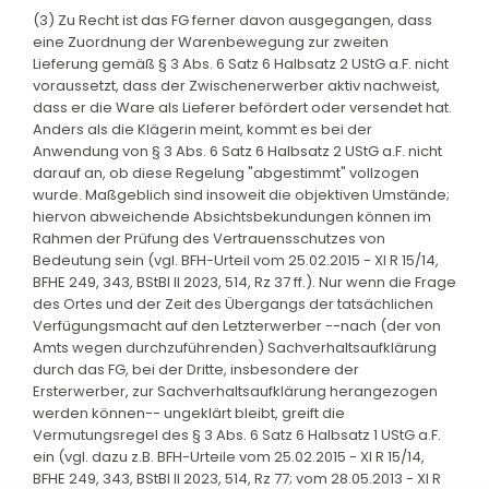
(3) Zu Recht ist das FG ferner davon ausgegangen, dass
eine Zuordnung der Warenbewegung zur zweiten
Lieferung gemäß § 3 Abs. 6 Satz 6 Halbsatz 2 UStG a.F. nicht
voraussetzt, dass der Zwischenerwerber aktiv nachweist,
dass er die Ware als Lieferer befördert oder versendet hat.
Anders als die Klägerin meint, kommt es bei der
Anwendung von § 3 Abs. 6 Satz 6 Halbsatz 2 UStG a.F. nicht
darauf an, ob diese Regelung "abgestimmt" vollzogen
wurde. Maßgeblich sind insoweit die objektiven Umstände;
hiervon abweichende Absichtsbekundungen können im
Rahmen der Prüfung des Vertrauensschutzes von
Bedeutung sein (vgl. BFH-Urteil vom 25.02.2015 - XI R 15/14,
BFHE 249, 343, BStBl II 2023, 514, Rz 37 ff.). Nur wenn die Frage
des Ortes und der Zeit des Übergangs der tatsächlichen
Verfügungsmacht auf den Letzterwerber --nach (der von
Amts wegen durchzuführenden) Sachverhaltsaufklärung
durch das FG, bei der Dritte, insbesondere der
Ersterwerber, zur Sachverhaltsaufklärung herangezogen
werden können-- ungeklärt bleibt, greift die
Vermutungsregel des § 3 Abs. 6 Satz 6 Halbsatz 1 UStG a.F.
ein (vgl. dazu z.B. BFH-Urteile vom 25.02.2015 - XI R 15/14,
BFHE 249, 343, BStBl II 2023, 514, Rz 77; vom 28.05.2013 - XI R