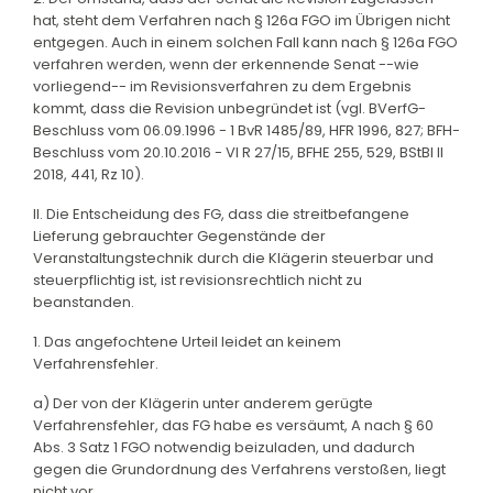
hat, steht dem Verfahren nach § 126a FGO im Übrigen nicht
entgegen. Auch in einem solchen Fall kann nach § 126a FGO
verfahren werden, wenn der erkennende Senat --wie
vorliegend-- im Revisionsverfahren zu dem Ergebnis
kommt, dass die Revision unbegründet ist (vgl. BVerfG-
Beschluss vom 06.09.1996 - 1 BvR 1485/89, HFR 1996, 827; BFH-
Beschluss vom 20.10.2016 - VI R 27/15, BFHE 255, 529, BStBl II
2018, 441, Rz 10).
II. Die Entscheidung des FG, dass die streitbefangene
Lieferung gebrauchter Gegenstände der
Veranstaltungstechnik durch die Klägerin steuerbar und
steuerpflichtig ist, ist revisionsrechtlich nicht zu
beanstanden.
1. Das angefochtene Urteil leidet an keinem
Verfahrensfehler.
a) Der von der Klägerin unter anderem gerügte
Verfahrensfehler, das FG habe es versäumt, A nach § 60
Abs. 3 Satz 1 FGO notwendig beizuladen, und dadurch
gegen die Grundordnung des Verfahrens verstoßen, liegt
nicht vor.