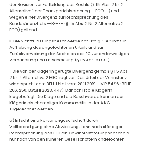
der Revision zur Fortbildung des Rechts (§ 115 Abs. 2 Nr. 2
Alternative 1 der Finanzgerichtsordnung --FGO--) und
wegen einer Divergenz zur Rechtsprechung des
Bundesfinanzhofs --BFH-- (§ 115 Abs. 2 Nr. 2 Alternative 2
FGO) geltend.
II. Die Nichtzulassungsbeschwerde hat Erfolg. Sie führt zur
Aufhebung des angefochtenen Urteils und zur
Zurückverweisung der Sache an das FG zur anderweitigen
Verhandlung und Entscheidung (§ 116 Abs. 6 FGO).
1. Die von der Klägerin gerügte Divergenz gemäß § 115 Abs.
2 Nr. 2 Alternative 2 FGO liegt vor. Das Urteil der Vorinstanz
widerspricht dem BFH-Urteil vom 28.11.2019 - IV R 54/16 (BFHE
266, 250, BStBl II 2023, 447). Danach ist die Klägerin
klagebefugt. Die Klage und die Beschwerde können der
Klägerin als ehemaliger Kommanditistin der A KG
zugerechnet werden.
a) Erlischt eine Personengesellschaft durch
Vollbeendigung ohne Abwicklung, kann nach ständiger
Rechtsprechung des BFH ein Gewinnfeststellungsbescheid
nur noch von den früheren Gesellschaftern angefochten