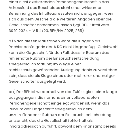
einer nicht existierenden Personengesellschaft in das
Adressfeld des Bescheides steht einer wirksamen
Benennung des Inhaltsadressaten nicht entgegen, wenn
sich aus dem Bescheid die weiteren Angaben über die
Gesellschafter entnehmen lassen (vgl. BFH-Urteil vom
30.10.2024 - IV R 4/23, BFH/NV 2025, 265).
b) Nach diesen Maßstäben wäre die Klägerin als
Rechtsnachfolgerin der A KG nicht klagebefugt. Gleichwohl
kann die Klageschrift für den Fall, dass ihr Rubrum das
fehlerhafte Rubrum der Einspruchsentscheidung
spiegelbildlich fortführt, im Wege einer
rechtsschutzgewährenden Auslegung dahin zu verstehen
sein, dass sie als Klage eines oder mehrerer ehemaliger
Gesellschafter ausgelegt wird.
aa) Der BFH ist wiederholt von der Zulässigkeit einer Klage
ausgegangen, die namens einer vollbeendeten
Personengesellschaft eingelegt worden ist, wenn das
Rubrum der Klageschrift spiegelbildlich dem --
unzutreffenden-- Rubrum der Einspruchsentscheidung
entspricht, das die Gesellschaft fehlerhaft als
Inhaltsadressatin aufführt, obwohl dem Finanzamt bereits