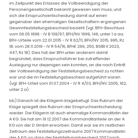
im Zeitpunkt des Erlasses die Vollbeendigung der
Personengesellschaft bekannt gewesen sein muss, und
sich die Einspruchsentscheidung damit auf einen
gegenüber den ehemaligen Gesellschaftern ergangenen
Gewinnfeststellungsbescheid bezieht (vgl. BFH-Beschluss
vom 06.05.1998 - IV B 108/97, BFH/NV 1999, 146, unter 1.a aa;
BFH-Urteile vom 22.01.2015 - IV R 62/11, BFH/NV 2015, 995, Rz
18; vom 28.11.2019 - IV R 54/16, BFHE 266, 250, BStBl II 2023,
447, Rz 18). Dies hat der BFH unter anderem damit
begründet, dass Einspruchsführer bei zutreffender
Auslegung nur diejenigen sein konnten, an die nach Eintritt
der Vollbeendigung der Feststellungsbescheid zu richten
war und die im Feststellungsbescheid aufgeführt waren
(vgl. BFH-Urteil vom 01.07.2004 - IV R 4/03, BFH/NV 2005, 162,
unter 2.a).
bb) Danach ist die Klägerin klagebefugt. Das Rubrum der
Klage spiegelt das Rubrum der Einspruchsentscheidung
wieder. Die Klägerin ist auch ehemalige Kommanditistin der
A KG. Sie hat am 19.12.2007 die Kommanditanteile an der A
KG von der D GmbH erworben. Damit war sie im restlichen
Zeitraum des Feststellungszeitraums 2007 Kommanditistin
der A KG, so dass der Feststellungsbescheid 2007 nach