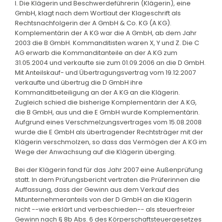
I. Die Klägerin und Beschwerdeführerin (Klägerin), eine
GmbH, klagt nach dem Wortlaut der Klageschrift als
Rechtsnachfolgerin der A GmbH & Co. KG (A KG).
Komplementärin der A KG war die A GmbH, ab dem Jahr
2003 die B GmbH. Kommanditisten waren X, Y und Z. Die C
AG erwarb die Kommanditanteile an der A KG zum
31.05.2004 und verkaufte sie zum 01.09.2006 an die D GmbH.
Mit Anteilskauf- und Übertragungsvertrag vom 19.12.2007
verkaufte und übertrug die D GmbH ihre
Kommanditbeteiligung an der A KG an die Klägerin.
Zugleich schied die bisherige Komplementärin der A KG,
die B GmbH, aus und die E GmbH wurde Komplementärin.
Aufgrund eines Verschmelzungsvertrages vom 15.08.2008
wurde die E GmbH als übertragender Rechtsträger mit der
Klägerin verschmolzen, so dass das Vermögen der A KG im
Wege der Anwachsung auf die Klägerin überging.
Bei der Klägerin fand für das Jahr 2007 eine Außenprüfung
statt. In dem Prüfungsbericht vertraten die Prüferinnen die
Auffassung, dass der Gewinn aus dem Verkauf des
Mitunternehmeranteils von der D GmbH an die Klägerin
nicht --wie erklärt und verbeschieden-- als steuerfreier
Gewinn nach § 8b Abs. 6 des Körperschaftsteuergesetzes