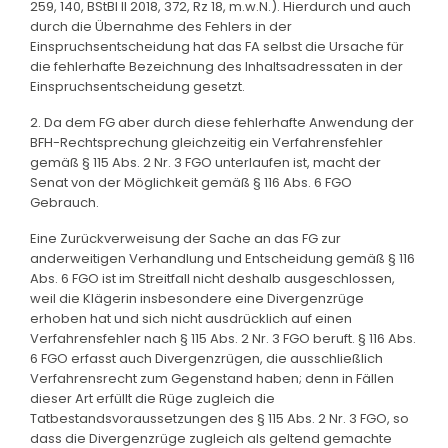
259, 140, BStBl II 2018, 372, Rz 18, m.w.N.). Hierdurch und auch
durch die Übernahme des Fehlers in der
Einspruchsentscheidung hat das FA selbst die Ursache für
die fehlerhafte Bezeichnung des Inhaltsadressaten in der
Einspruchsentscheidung gesetzt.
2. Da dem FG aber durch diese fehlerhafte Anwendung der
BFH-Rechtsprechung gleichzeitig ein Verfahrensfehler
gemäß § 115 Abs. 2 Nr. 3 FGO unterlaufen ist, macht der
Senat von der Möglichkeit gemäß § 116 Abs. 6 FGO
Gebrauch.
Eine Zurückverweisung der Sache an das FG zur
anderweitigen Verhandlung und Entscheidung gemäß § 116
Abs. 6 FGO ist im Streitfall nicht deshalb ausgeschlossen,
weil die Klägerin insbesondere eine Divergenzrüge
erhoben hat und sich nicht ausdrücklich auf einen
Verfahrensfehler nach § 115 Abs. 2 Nr. 3 FGO beruft. § 116 Abs.
6 FGO erfasst auch Divergenzrügen, die ausschließlich
Verfahrensrecht zum Gegenstand haben; denn in Fällen
dieser Art erfüllt die Rüge zugleich die
Tatbestandsvoraussetzungen des § 115 Abs. 2 Nr. 3 FGO, so
dass die Divergenzrüge zugleich als geltend gemachte