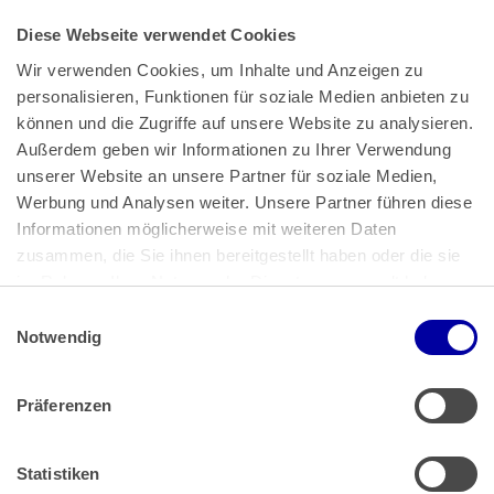
Diese Webseite verwendet Cookies
Wir verwenden Cookies, um Inhalte und Anzeigen zu 
personalisieren, Funktionen für soziale Medien anbieten zu 
können und die Zugriffe auf unsere Website zu analysieren. 
Außerdem geben wir Informationen zu Ihrer Verwendung 
unserer Website an unsere Partner für soziale Medien, 
Bundeskanzlerplatz 2
Werbung und Analysen weiter. Unsere Partner führen diese 
53113 Bonn
Informationen möglicherweise mit weiteren Daten 
zusammen, die Sie ihnen bereitgestellt haben oder die sie 
Pressemitteilungen
AGB
|
im Rahmen Ihrer Nutzung der Dienste gesammelt haben.
Impressum
Datenschutz
|
Einwilligungsauswahl
Impressum
 | 
Datenschutz
Notwendig
Präferenzen
Zahlung & Versand
Rücksendungen/Widerrufsbelehrung
Muster Widerrufsformular (PDF)
Statistiken