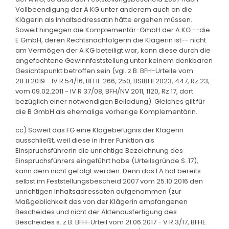
Vollbeendigung der A KG unter anderem auch an die
Klägerin als Inhaltsadressatin hätte ergehen müssen.
Soweit hingegen die Komplementär-GmbH der A KG --die
E GmbH, deren Rechtsnachfolgerin die Klägerin ist-- nicht
am Vermögen der A KG beteiligt war, kann diese durch die
angefochtene Gewinnfeststellung unter keinem denkbaren
Gesichtspunkt betroffen sein (vgl. z.B. BFH-Urteile vom
28.11.2019 - IV R 54/16, BFHE 266, 250, BStBl II 2023, 447, Rz 23;
vom 09.02.2011 - IV R 37/08, BFH/NV 2011, 1120, Rz 17, dort
bezüglich einer notwendigen Beiladung). Gleiches gilt für
die B GmbH als ehemalige vorherige Komplementärin.
cc) Soweit das FG eine Klagebefugnis der Klägerin
ausschließt, weil diese in ihrer Funktion als
Einspruchsführerin die unrichtige Bezeichnung des
Einspruchsführers eingeführt habe (Urteilsgründe S. 17),
kann dem nicht gefolgt werden. Denn das FA hat bereits
selbst im Feststellungsbescheid 2007 vom 25.10.2016 den
unrichtigen Inhaltsadressaten aufgenommen (zur
Maßgeblichkeit des von der Klägerin empfangenen
Bescheides und nicht der Aktenausfertigung des
Bescheides s. z.B. BFH-Urteil vom 21.06.2017 - V R 3/17, BFHE