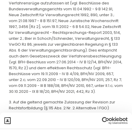
Verfahrensrüge aufzufassen ist (vgl. Beschlüsse des
Bundesverwaltungsgerichts vom 10.04.1992 - 9 B 142.91,
Neue Zeitschrift für Verwaltungsrecht 1992, 890, unter 3.;
vom 21.08.1997 - 8 B 151.97, Neue Juristische Wochenschrift
1997, 3456 [Rz 2]; vom 19.11.2002 - 6 B 54.02, Neue Zeitschrift
für Verwaltungsrecht - Rechtsprechungs-Report 2003, 514,
unter 2.; Bier in Schoch/Schneider, Verwaltungsrecht, § 133
VwGO Rz 86; jeweils zur vergleichbaren Regelung in § 133
Abs. 6 der Verwaltungsgerichtsordnung). Dies entspricht
auch dem Gesetzeszweck der Verfahrensbeschleunigung
(vgl. BFH-Beschluss vom 27.06.2014 - IV B 12/14, BFH/NV 2014,
1570, Rz 2) und dem effektiven Rechtsschutz (vgl. BFH-
Beschlüsse vom 19.11.2009 - IV B 4/09, BFH/NV 2009, 657,
unter 2.c; vom 22.09.2010 - IV B 120/09, BFH/NV 2011, 257, Rz 7;
vom 09.11.2009 - III B 188/08, BFH/NV 2010, 667, unter II.1.c; vom
30.10.2020 - IX B 18/20, BFH/NV 2021, 442, Rz 3).
3. Auf die geltend gemachte Zulassung der Revision zur
Rechtsfortbildung (§ 115 Abs. 2 Nr. 2 Alternative 1 FGO)
kommt es nicht mehr an.