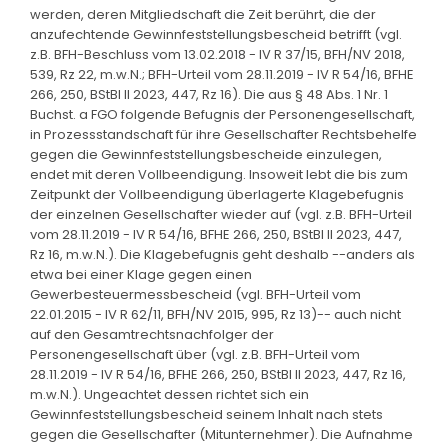
werden, deren Mitgliedschaft die Zeit berührt, die der
anzufechtende Gewinnfeststellungsbescheid betrifft (vgl.
z.B. BFH-Beschluss vom 13.02.2018 - IV R 37/15, BFH/NV 2018,
539, Rz 22, m.w.N.; BFH-Urteil vom 28.11.2019 - IV R 54/16, BFHE
266, 250, BStBl II 2023, 447, Rz 16). Die aus § 48 Abs. 1 Nr. 1
Buchst. a FGO folgende Befugnis der Personengesellschaft,
in Prozessstandschaft für ihre Gesellschafter Rechtsbehelfe
gegen die Gewinnfeststellungsbescheide einzulegen,
endet mit deren Vollbeendigung. Insoweit lebt die bis zum
Zeitpunkt der Vollbeendigung überlagerte Klagebefugnis
der einzelnen Gesellschafter wieder auf (vgl. z.B. BFH-Urteil
vom 28.11.2019 - IV R 54/16, BFHE 266, 250, BStBl II 2023, 447,
Rz 16, m.w.N.). Die Klagebefugnis geht deshalb --anders als
etwa bei einer Klage gegen einen
Gewerbesteuermessbescheid (vgl. BFH-Urteil vom
22.01.2015 - IV R 62/11, BFH/NV 2015, 995, Rz 13)-- auch nicht
auf den Gesamtrechtsnachfolger der
Personengesellschaft über (vgl. z.B. BFH-Urteil vom
28.11.2019 - IV R 54/16, BFHE 266, 250, BStBl II 2023, 447, Rz 16,
m.w.N.). Ungeachtet dessen richtet sich ein
Gewinnfeststellungsbescheid seinem Inhalt nach stets
gegen die Gesellschafter (Mitunternehmer). Die Aufnahme