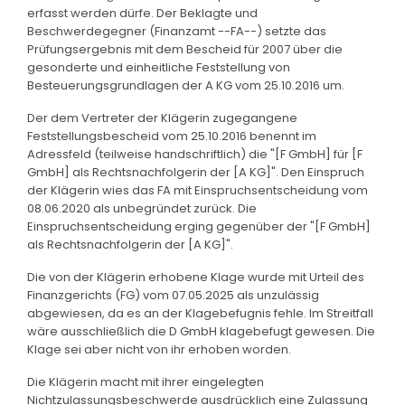
erfasst werden dürfe. Der Beklagte und
Beschwerdegegner (Finanzamt --FA--) setzte das
Prüfungsergebnis mit dem Bescheid für 2007 über die
gesonderte und einheitliche Feststellung von
Besteuerungsgrundlagen der A KG vom 25.10.2016 um.
Der dem Vertreter der Klägerin zugegangene
Feststellungsbescheid vom 25.10.2016 benennt im
Adressfeld (teilweise handschriftlich) die "[F GmbH] für [F
GmbH] als Rechtsnachfolgerin der [A KG]". Den Einspruch
der Klägerin wies das FA mit Einspruchsentscheidung vom
08.06.2020 als unbegründet zurück. Die
Einspruchsentscheidung erging gegenüber der "[F GmbH]
als Rechtsnachfolgerin der [A KG]".
Die von der Klägerin erhobene Klage wurde mit Urteil des
Finanzgerichts (FG) vom 07.05.2025 als unzulässig
abgewiesen, da es an der Klagebefugnis fehle. Im Streitfall
wäre ausschließlich die D GmbH klagebefugt gewesen. Die
Klage sei aber nicht von ihr erhoben worden.
Die Klägerin macht mit ihrer eingelegten
Nichtzulassungsbeschwerde ausdrücklich eine Zulassung