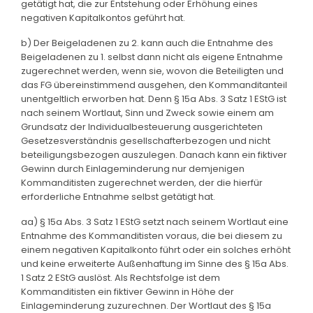
getätigt hat, die zur Entstehung oder Erhöhung eines
negativen Kapitalkontos geführt hat.
b) Der Beigeladenen zu 2. kann auch die Entnahme des
Beigeladenen zu 1. selbst dann nicht als eigene Entnahme
zugerechnet werden, wenn sie, wovon die Beteiligten und
das FG übereinstimmend ausgehen, den Kommanditanteil
unentgeltlich erworben hat. Denn § 15a Abs. 3 Satz 1 EStG ist
nach seinem Wortlaut, Sinn und Zweck sowie einem am
Grundsatz der Individualbesteuerung ausgerichteten
Gesetzesverständnis gesellschafterbezogen und nicht
beteiligungsbezogen auszulegen. Danach kann ein fiktiver
Gewinn durch Einlageminderung nur demjenigen
Kommanditisten zugerechnet werden, der die hierfür
erforderliche Entnahme selbst getätigt hat.
aa) § 15a Abs. 3 Satz 1 EStG setzt nach seinem Wortlaut eine
Entnahme des Kommanditisten voraus, die bei diesem zu
einem negativen Kapitalkonto führt oder ein solches erhöht
und keine erweiterte Außenhaftung im Sinne des § 15a Abs.
1 Satz 2 EStG auslöst. Als Rechtsfolge ist dem
Kommanditisten ein fiktiver Gewinn in Höhe der
Einlageminderung zuzurechnen. Der Wortlaut des § 15a