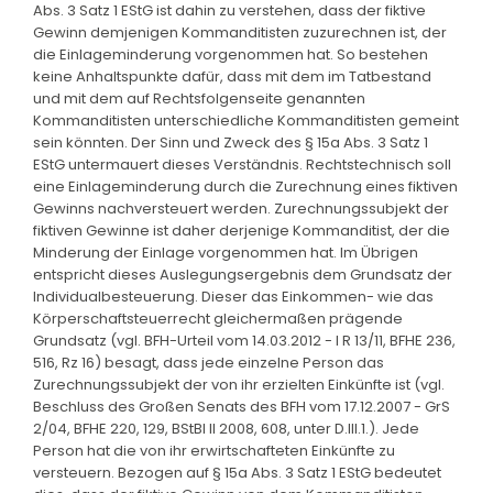
Abs. 3 Satz 1 EStG ist dahin zu verstehen, dass der fiktive
Gewinn demjenigen Kommanditisten zuzurechnen ist, der
die Einlageminderung vorgenommen hat. So bestehen
keine Anhaltspunkte dafür, dass mit dem im Tatbestand
und mit dem auf Rechtsfolgenseite genannten
Kommanditisten unterschiedliche Kommanditisten gemeint
sein könnten. Der Sinn und Zweck des § 15a Abs. 3 Satz 1
EStG untermauert dieses Verständnis. Rechtstechnisch soll
eine Einlageminderung durch die Zurechnung eines fiktiven
Gewinns nachversteuert werden. Zurechnungssubjekt der
fiktiven Gewinne ist daher derjenige Kommanditist, der die
Minderung der Einlage vorgenommen hat. Im Übrigen
entspricht dieses Auslegungsergebnis dem Grundsatz der
Individualbesteuerung. Dieser das Einkommen- wie das
Körperschaftsteuerrecht gleichermaßen prägende
Grundsatz (vgl. BFH-Urteil vom 14.03.2012 - I R 13/11, BFHE 236,
516, Rz 16) besagt, dass jede einzelne Person das
Zurechnungssubjekt der von ihr erzielten Einkünfte ist (vgl.
Beschluss des Großen Senats des BFH vom 17.12.2007 - GrS
2/04, BFHE 220, 129, BStBl II 2008, 608, unter D.III.1.). Jede
Person hat die von ihr erwirtschafteten Einkünfte zu
versteuern. Bezogen auf § 15a Abs. 3 Satz 1 EStG bedeutet