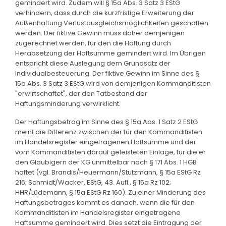
gemindert wird. Zudem will § 15a Abs. 3 Satz 3 EStG
verhindern, dass durch die kurzfristige Erweiterung der
Außenhaftung Verlustausgleichsmöglichkeiten geschaffen
werden. Der fiktive Gewinn muss daher demjenigen
zugerechnet werden, für den die Haftung durch
Herabsetzung der Haftsumme gemindert wird. Im Übrigen
entspricht diese Auslegung dem Grundsatz der
Individualbesteuerung. Der fiktive Gewinn im Sinne des §
15a Abs. 3 Satz 3 EStG wird von demjenigen Kommanditisten
"erwirtschaftet", der den Tatbestand der
Haftungsminderung verwirklicht.
Der Haftungsbetrag im Sinne des § 15a Abs. 1 Satz 2 EStG
meint die Differenz zwischen der für den Kommanditisten
im Handelsregister eingetragenen Haftsumme und der
vom Kommanditisten darauf geleisteten Einlage, für die er
den Gläubigern der KG unmittelbar nach § 171 Abs. 1 HGB
haftet (vgl. Brandis/Heuermann/Stutzmann, § 15a EStG Rz
216; Schmidt/Wacker, EStG, 43. Aufl., § 15a Rz 102;
HHR/Lüdemann, § 15a EStG Rz 160). Zu einer Minderung des
Haftungsbetrages kommt es danach, wenn die für den
Kommanditisten im Handelsregister eingetragene
Haftsumme gemindert wird. Dies setzt die Eintragung der