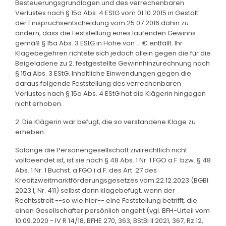
Besteuerungsgrundlagen und des verrechenbaren
Verlustes nach § 15a Abs. 4 EStG vom 01.10.2015 in Gestalt
der Einspruchsentscheidung vom 25.07.2016 dahin zu
ändern, dass die Feststellung eines laufenden Gewinns
gemäß § 15a Abs. 3 EStG in Höhe von ... € entfällt. Ihr
Klagebegehren richtete sich jedoch allein gegen die für die
Beigeladene zu 2. festgestellte Gewinnhinzurechnung nach
§ 15a Abs. 3 EStG. Inhaltliche Einwendungen gegen die
daraus folgende Feststellung des verrechenbaren
Verlustes nach § 15a Abs. 4 EStG hat die Klägerin hingegen
nicht erhoben.
2. Die Klägerin war befugt, die so verstandene Klage zu
erheben.
Solange die Personengesellschaft zivilrechtlich nicht
vollbeendet ist, ist sie nach § 48 Abs. 1 Nr. 1 FGO a.F. bzw. § 48
Abs. 1 Nr. 1 Buchst. a FGO i.d.F. des Art. 27 des
Kreditzweitmarktförderungsgesetzes vom 22.12.2023 (BGBl.
2023 I, Nr. 411) selbst dann klagebefugt, wenn der
Rechtsstreit --so wie hier-- eine Feststellung betrifft, die
einen Gesellschafter persönlich angeht (vgl. BFH-Urteil vom
10.09.2020 - IV R 14/18, BFHE 270, 363, BStBl II 2021, 367, Rz 12,