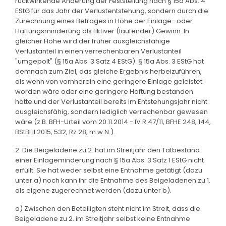
rückwirkende Änderung der Feststellung nach § 15a Abs. 4
EStG für das Jahr der Verlustentstehung, sondern durch die
Zurechnung eines Betrages in Höhe der Einlage- oder
Haftungsminderung als fiktiver (laufender) Gewinn. In
gleicher Höhe wird der früher ausgleichsfähige
Verlustanteil in einen verrechenbaren Verlustanteil
"umgepolt" (§ 15a Abs. 3 Satz 4 EStG). § 15a Abs. 3 EStG hat
demnach zum Ziel, das gleiche Ergebnis herbeizuführen,
als wenn von vornherein eine geringere Einlage geleistet
worden wäre oder eine geringere Haftung bestanden
hätte und der Verlustanteil bereits im Entstehungsjahr nicht
ausgleichsfähig, sondern lediglich verrechenbar gewesen
wäre (z.B. BFH-Urteil vom 20.11.2014 - IV R 47/11, BFHE 248, 144,
BStBl II 2015, 532, Rz 28, m.w.N.).
2. Die Beigeladene zu 2. hat im Streitjahr den Tatbestand
einer Einlageminderung nach § 15a Abs. 3 Satz 1 EStG nicht
erfüllt. Sie hat weder selbst eine Entnahme getätigt (dazu
unter a) noch kann ihr die Entnahme des Beigeladenen zu 1.
als eigene zugerechnet werden (dazu unter b).
a) Zwischen den Beteiligten steht nicht im Streit, dass die
Beigeladene zu 2. im Streitjahr selbst keine Entnahme