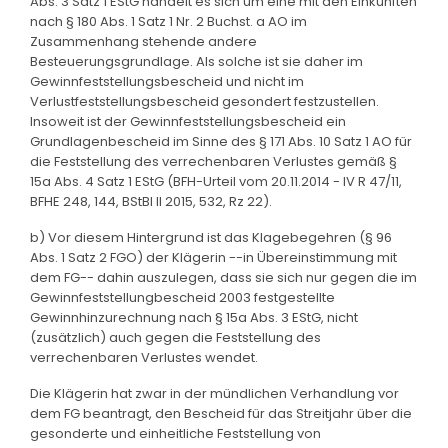
Abs. 3 Satz 1 EStG handelt es sich um eine mit den Einkünften
nach § 180 Abs. 1 Satz 1 Nr. 2 Buchst. a AO im
Zusammenhang stehende andere
Besteuerungsgrundlage. Als solche ist sie daher im
Gewinnfeststellungsbescheid und nicht im
Verlustfeststellungsbescheid gesondert festzustellen.
Insoweit ist der Gewinnfeststellungsbescheid ein
Grundlagenbescheid im Sinne des § 171 Abs. 10 Satz 1 AO für
die Feststellung des verrechenbaren Verlustes gemäß §
15a Abs. 4 Satz 1 EStG (BFH-Urteil vom 20.11.2014 - IV R 47/11,
BFHE 248, 144, BStBl II 2015, 532, Rz 22).
b) Vor diesem Hintergrund ist das Klagebegehren (§ 96
Abs. 1 Satz 2 FGO) der Klägerin --in Übereinstimmung mit
dem FG-- dahin auszulegen, dass sie sich nur gegen die im
Gewinnfeststellungbescheid 2003 festgestellte
Gewinnhinzurechnung nach § 15a Abs. 3 EStG, nicht
(zusätzlich) auch gegen die Feststellung des
verrechenbaren Verlustes wendet.
Die Klägerin hat zwar in der mündlichen Verhandlung vor
dem FG beantragt, den Bescheid für das Streitjahr über die
gesonderte und einheitliche Feststellung von