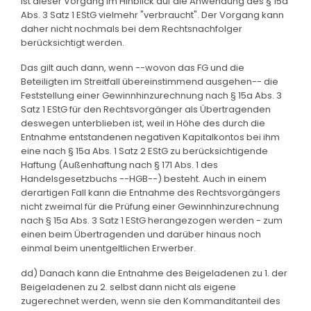
ist dieser Vorgang im Hinblick auf die Anwendung des § 15a
Abs. 3 Satz 1 EStG vielmehr "verbraucht". Der Vorgang kann
daher nicht nochmals bei dem Rechtsnachfolger
berücksichtigt werden.
Das gilt auch dann, wenn --wovon das FG und die
Beteiligten im Streitfall übereinstimmend ausgehen-- die
Feststellung einer Gewinnhinzurechnung nach § 15a Abs. 3
Satz 1 EStG für den Rechtsvorgänger als Übertragenden
deswegen unterblieben ist, weil in Höhe des durch die
Entnahme entstandenen negativen Kapitalkontos bei ihm
eine nach § 15a Abs. 1 Satz 2 EStG zu berücksichtigende
Haftung (Außenhaftung nach § 171 Abs. 1 des
Handelsgesetzbuchs --HGB--) besteht. Auch in einem
derartigen Fall kann die Entnahme des Rechtsvorgängers
nicht zweimal für die Prüfung einer Gewinnhinzurechnung
nach § 15a Abs. 3 Satz 1 EStG herangezogen werden - zum
einen beim Übertragenden und darüber hinaus noch
einmal beim unentgeltlichen Erwerber.
dd) Danach kann die Entnahme des Beigeladenen zu 1. der
Beigeladenen zu 2. selbst dann nicht als eigene
zugerechnet werden, wenn sie den Kommanditanteil des