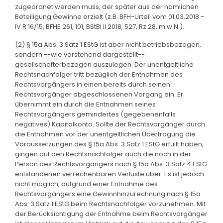
zugeordnet werden muss, der später aus der nämlichen
Beteiligung Gewinne erzielt (z.B. BFH-Urteil vom 01.03.2018 -
IV R 16/15, BFHE 261, 101, BStBl II 2018, 527, Rz 28, m.w.N.).
(2) § 15a Abs. 3 Satz 1 EStG ist aber nicht betriebsbezogen,
sondern --wie vorstehend dargestellt--
gesellschafterbezogen auszulegen. Der unentgeltliche
Rechtsnachfolger tritt bezüglich der Entnahmen des
Rechtsvorgängers in einen bereits durch seinen
Rechtsvorgänger abgeschlossenen Vorgang ein. Er
übernimmt ein durch die Entnahmen seines
Rechtsvorgängers gemindertes (gegebenenfalls
negatives) Kapitalkonto. Sollte der Rechtsvorgänger durch
die Entnahmen vor der unentgeltlichen Übertragung die
Voraussetzungen des § 15a Abs. 3 Satz 1 EStG erfüllt haben,
gingen auf den Rechtsnachfolger auch die noch in der
Person des Rechtsvorgängers nach § 15a Abs. 3 Satz 4 EStG
entstandenen verrechenbaren Verluste über. Es ist jedoch
nicht möglich, aufgrund einer Entnahme des
Rechtsvorgängers eine Gewinnhinzurechnung nach § 15a
Abs. 3 Satz 1 EStG beim Rechtsnachfolger vorzunehmen. Mit
der Berücksichtigung der Entnahme beim Rechtsvorgänger