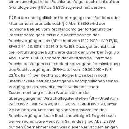
einem unentgeltlichen Rechtsnachfolger auch nicht auf der
Grundlage des § 6 Abs. 3 EStG zugerechnet werden.
(1) Bei der unentgeltlichen Übertragung eines Betriebs oder
Mitunternehmeranteils nach § 6 Abs. 3 EStG wird der
nämliche Betrieb vom Rechtsnachfolger fortgeführt; der
Rechtsnachfolger rückt in die Rechtsposition des
Rechtsvorgängers ein (BFH-Urteil vom 12.12.2013 - IV R 17/10,
BFHE 244, 23, BStBl II 2014, 316, Rz 19). Dazu gehört nicht nur
die Fortführung der Buchwerte durch den Erwerber (vgl. § 6
Abs. 3 Satz 3 EStG), sondern der vollständige Eintritt des
Rechtsnachfolgers in die betriebsbezogene Rechtsstellung
des Rechtsvorgängers (BFH-Urteil vom 09.09.2010 - IV R
22/07, Rz 14). Der Rechtsnachfolger tritt selbst in noch
unentwickelte betriebsbezogene Rechtspositionen seines
Vorgängers ein, soweit diese in wirtschaftlichem
Zusammenhang mit den Wertansätzen der
übergegangenen Wirtschaftsgüter stehen (BFH-Urteil vom
24.03.1992 - VIII R 48/90, BFHE 168, 521, BStBl II 1993, 93, unter
2.b bb bbb, zur Anrechnung von Vorbesitzzeiten des
Rechtsvorgängers beim Rechtsnachfolger). Es geht auch
der verrechenbare Verlust im Sinne des § 15a Abs. 2 EStG
auf den Übernehmer über, weil dieser Verlust demjenigen