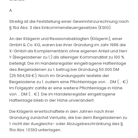
A.
Streitig ist die Feststellung einer Gewinnhinzurechnung nach
§ 15a Abs. 3 des Einkommensteuergesetzes (EStG).
An der Klägerin und Revisionsbeklagten (Klägerin), einer
GmbH & Co. KG, waren bei ihrer Gründung im Jahr 1996 die
X-GmbH als Komplementärin ohne eigenen Anteil und Herr
Y (Beigeladener zu 1.) als alleiniger Kommanditist zu 100 %
beteiligt. Die im Handelsregister eingetragene Hafteinlage
des Beigeladenen zu 1. betrug bei Gründung 50.000 DM
(25.564,59 €). Noch im Gründungsjahr leistete der
Beigeladene zu 1. zudem eine Pflichteinlage von ... DM (... €).
Im Folgejahr zahlte er eine weitere Pflichteinlage in Höhe
von ... DM (... €). Die im Handelsregister eingetragene
Hafteinlage blieb in der Höhe unverändert.
Die Klägerin erwirtschaftete in den Jahren nach ihrer
Gründung zunächst Verluste, die bei dem Beigeladenen zu
1. nicht der Ausgleichs- oder Abzugsbeschränkung des §
15a Abs. 1 EStG unterlagen.