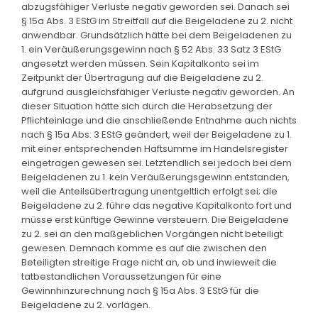
abzugsfähiger Verluste negativ geworden sei. Danach sei
§ 15a Abs. 3 EStG im Streitfall auf die Beigeladene zu 2. nicht
anwendbar. Grundsätzlich hätte bei dem Beigeladenen zu
1. ein Veräußerungsgewinn nach § 52 Abs. 33 Satz 3 EStG
angesetzt werden müssen. Sein Kapitalkonto sei im
Zeitpunkt der Übertragung auf die Beigeladene zu 2.
aufgrund ausgleichsfähiger Verluste negativ geworden. An
dieser Situation hätte sich durch die Herabsetzung der
Pflichteinlage und die anschließende Entnahme auch nichts
nach § 15a Abs. 3 EStG geändert, weil der Beigeladene zu 1.
mit einer entsprechenden Haftsumme im Handelsregister
eingetragen gewesen sei. Letztendlich sei jedoch bei dem
Beigeladenen zu 1. kein Veräußerungsgewinn entstanden,
weil die Anteilsübertragung unentgeltlich erfolgt sei; die
Beigeladene zu 2. führe das negative Kapitalkonto fort und
müsse erst künftige Gewinne versteuern. Die Beigeladene
zu 2. sei an den maßgeblichen Vorgängen nicht beteiligt
gewesen. Demnach komme es auf die zwischen den
Beteiligten streitige Frage nicht an, ob und inwieweit die
tatbestandlichen Voraussetzungen für eine
Gewinnhinzurechnung nach § 15a Abs. 3 EStG für die
Beigeladene zu 2. vorlägen.