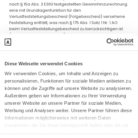
nach § 15a Abs. 3 EStG festgestellten Gewinnhinzurechnung
eine mit Grundlagenfunktion für den
Verlustfeststellungsbescheid (Folgebescheid) versehene
Feststellung entfällt, was nach § 175 Abs. 1 Satz 1 Nr. 1 AO
beim Verlustfeststellungsbescheid zu berücksichtigen ist
(vgl. § 15a Abs. 4 Satz 1 EStG).
Diese Webseite verwendet Cookies
Wir verwenden Cookies, um Inhalte und Anzeigen zu 
personalisieren, Funktionen für soziale Medien anbieten zu 
können und die Zugriffe auf unsere Website zu analysieren. 
Außerdem geben wir Informationen zu Ihrer Verwendung 
unserer Website an unsere Partner für soziale Medien, 
Bundeskanzlerplatz 2
Werbung und Analysen weiter. Unsere Partner führen diese 
53113 Bonn
Informationen möglicherweise mit weiteren Daten 
zusammen, die Sie ihnen bereitgestellt haben oder die sie 
Pressemitteilungen
AGB
|
im Rahmen Ihrer Nutzung der Dienste gesammelt haben.
Impressum
Datenschutz
|