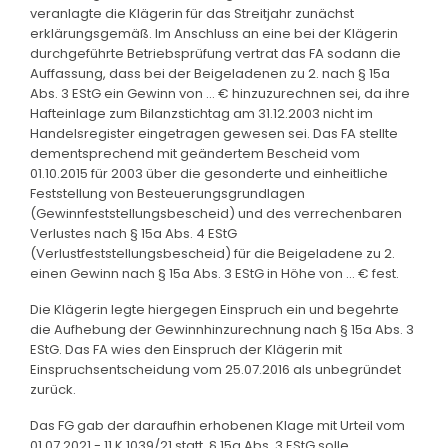
veranlagte die Klägerin für das Streitjahr zunächst
erklärungsgemäß. Im Anschluss an eine bei der Klägerin
durchgeführte Betriebsprüfung vertrat das FA sodann die
Auffassung, dass bei der Beigeladenen zu 2. nach § 15a
Abs. 3 EStG ein Gewinn von ... € hinzuzurechnen sei, da ihre
Hafteinlage zum Bilanzstichtag am 31.12.2003 nicht im
Handelsregister eingetragen gewesen sei. Das FA stellte
dementsprechend mit geändertem Bescheid vom
01.10.2015 für 2003 über die gesonderte und einheitliche
Feststellung von Besteuerungsgrundlagen
(Gewinnfeststellungsbescheid) und des verrechenbaren
Verlustes nach § 15a Abs. 4 EStG
(Verlustfeststellungsbescheid) für die Beigeladene zu 2.
einen Gewinn nach § 15a Abs. 3 EStG in Höhe von ... € fest.
Die Klägerin legte hiergegen Einspruch ein und begehrte
die Aufhebung der Gewinnhinzurechnung nach § 15a Abs. 3
EStG. Das FA wies den Einspruch der Klägerin mit
Einspruchsentscheidung vom 25.07.2016 als unbegründet
zurück.
Das FG gab der daraufhin erhobenen Klage mit Urteil vom
01.07.2021 - 11 K 1039/21 statt. § 15a Abs. 3 EStG solle