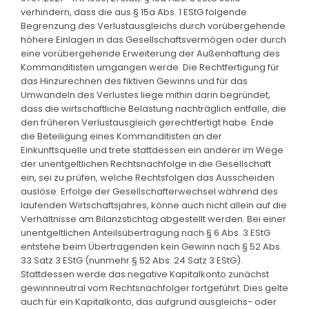
verhindern, dass die aus § 15a Abs. 1 EStG folgende
Begrenzung des Verlustausgleichs durch vorübergehende
höhere Einlagen in das Gesellschaftsvermögen oder durch
eine vorübergehende Erweiterung der Außenhaftung des
Kommanditisten umgangen werde. Die Rechtfertigung für
das Hinzurechnen des fiktiven Gewinns und für das
Umwandeln des Verlustes liege mithin darin begründet,
dass die wirtschaftliche Belastung nachträglich entfalle, die
den früheren Verlustausgleich gerechtfertigt habe. Ende
die Beteiligung eines Kommanditisten an der
Einkunftsquelle und trete stattdessen ein anderer im Wege
der unentgeltlichen Rechtsnachfolge in die Gesellschaft
ein, sei zu prüfen, welche Rechtsfolgen das Ausscheiden
auslöse. Erfolge der Gesellschafterwechsel während des
laufenden Wirtschaftsjahres, könne auch nicht allein auf die
Verhältnisse am Bilanzstichtag abgestellt werden. Bei einer
unentgeltlichen Anteilsübertragung nach § 6 Abs. 3 EStG
entstehe beim Übertragenden kein Gewinn nach § 52 Abs.
33 Satz 3 EStG (nunmehr § 52 Abs. 24 Satz 3 EStG).
Stattdessen werde das negative Kapitalkonto zunächst
gewinnneutral vom Rechtsnachfolger fortgeführt. Dies gelte
auch für ein Kapitalkonto, das aufgrund ausgleichs- oder