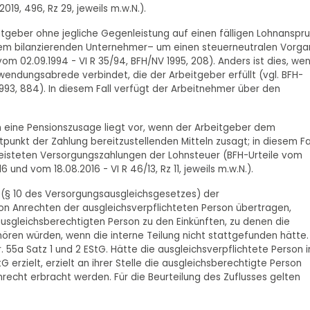
2019, 496, Rz 29, jeweils m.w.N.).
geber ohne jegliche Gegenleistung auf einen fälligen Lohnanspru
nem bilanzierenden Unternehmer– um einen steuerneutralen Vorga
vom 02.09.1994 - VI R 35/94, BFH/NV 1995, 208). Anders ist dies, we
endungsabrede verbindet, die der Arbeitgeber erfüllt (vgl. BFH-
II 1993, 884). In diesem Fall verfügt der Arbeitnehmer über den
n eine Pensionszusage liegt vor, wenn der Arbeitgeber dem
punkt der Zahlung bereitzustellenden Mitteln zusagt; in diesem Fa
leisteten Versorgungszahlungen der Lohnsteuer (BFH-Urteile vom
 16 und vom 18.08.2016 - VI R 46/13, Rz 11, jeweils m.w.N.).
 (§ 10 des Versorgungsausgleichsgesetzes) der
on Anrechten der ausgleichsverpflichteten Person übertragen,
usgleichsberechtigten Person zu den Einkünften, zu denen die
hören würden, wenn die interne Teilung nicht stattgefunden hätte.
r. 55a Satz 1 und 2 EStG. Hätte die ausgleichsverpflichtete Person 
 erzielt, erzielt an ihrer Stelle die ausgleichsberechtigte Person
recht erbracht werden. Für die Beurteilung des Zuflusses gelten