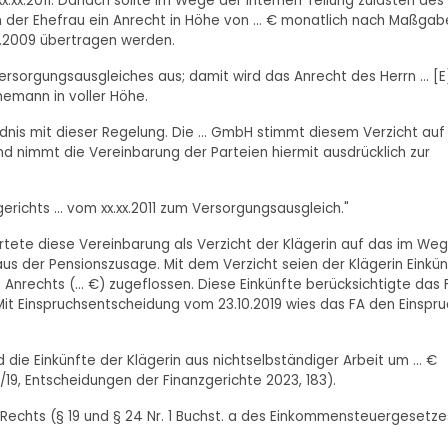
.xx.2011. Danach sollte im Wege der internen Teilung zulasten des
der Ehefrau ein Anrecht in Höhe von … € monatlich nach Maßgab
.2009 übertragen werden.
Versorgungsausgleiches aus; damit wird das Anrecht des Herrn … [E
hemann in voller Höhe.
dnis mit dieser Regelung. Die … GmbH stimmt diesem Verzicht auf
d nimmt die Vereinbarung der Parteien hiermit ausdrücklich zur
gerichts … vom xx.xx.2011 zum Versorgungsausgleich."
tete diese Vereinbarung als Verzicht der Klägerin auf das im We
us der Pensionszusage. Mit dem Verzicht seien der Klägerin Einkü
 Anrechts (… €) zugeflossen. Diese Einkünfte berücksichtigte das 
it Einspruchsentscheidung vom 23.10.2019 wies das FA den Einspru
 die Einkünfte der Klägerin aus nichtselbständiger Arbeit um … €
1/19, Entscheidungen der Finanzgerichte 2023, 183).
n Rechts (§ 19 und § 24 Nr. 1 Buchst. a des Einkommensteuergesetze