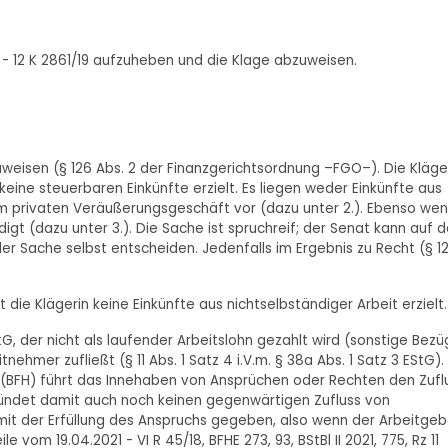
 12 K 2861/19 aufzuheben und die Klage abzuweisen.
zuweisen (§ 126 Abs. 2 der Finanzgerichtsordnung –FGO–). Die Kläge
eine steuerbaren Einkünfte erzielt. Es liegen weder Einkünfte aus
nem privaten Veräußerungsgeschäft vor (dazu unter 2.). Ebenso wen
t (dazu unter 3.). Die Sache ist spruchreif; der Senat kann auf d
er Sache selbst entscheiden. Jedenfalls im Ergebnis zu Recht (§ 1
die Klägerin keine Einkünfte aus nichtselbständiger Arbeit erzielt.
EStG, der nicht als laufender Arbeitslohn gezahlt wird (sonstige Bezü
hmer zufließt (§ 11 Abs. 1 Satz 4 i.V.m. § 38a Abs. 1 Satz 3 EStG).
(BFH) führt das Innehaben von Ansprüchen oder Rechten den Zufl
ündet damit auch noch keinen gegenwärtigen Zufluss von
t mit der Erfüllung des Anspruchs gegeben, also wenn der Arbeitgeb
 vom 19.04.2021 - VI R 45/18, BFHE 273, 93, BStBl II 2021, 775, Rz 11