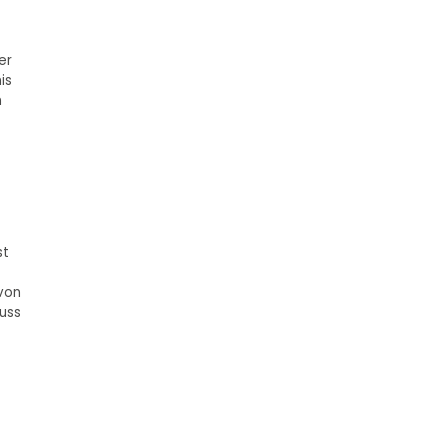
er
is
n
st
 von
uss