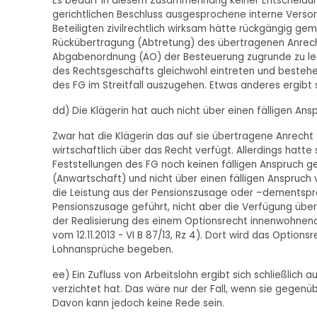
Es bedarf in diesem Zusammenhang keiner Entscheidun
gerichtlichen Beschluss ausgesprochene interne Verso
Beteiligten zivilrechtlich wirksam hätte rückgängig ge
Rückübertragung (Abtretung) des übertragenen Anrechts z
Abgabenordnung (AO) der Besteuerung zugrunde zu lege
des Rechtsgeschäfts gleichwohl eintreten und bestehe
des FG im Streitfall auszugehen. Etwas anderes ergibt s
dd) Die Klägerin hat auch nicht über einen fälligen An
Zwar hat die Klägerin das auf sie übertragene Anrecht
wirtschaftlich über das Recht verfügt. Allerdings hat
Feststellungen des FG noch keinen fälligen Anspruch g
(Anwartschaft) und nicht über einen fälligen Anspruch 
die Leistung aus der Pensionszusage oder –dementspre
Pensionszusage geführt, nicht aber die Verfügung über
der Realisierung des einem Optionsrecht innenwohnend
vom 12.11.2013 - VI B 87/13, Rz 4). Dort wird das Optionsr
Lohnansprüche begeben.
ee) Ein Zufluss von Arbeitslohn ergibt sich schließlich
verzichtet hat. Das wäre nur der Fall, wenn sie gegen
Davon kann jedoch keine Rede sein.