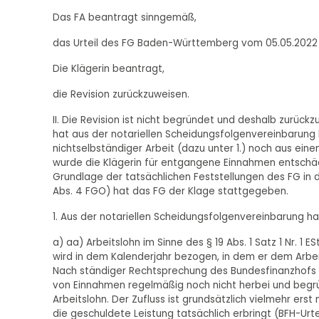
Das FA beantragt sinngemäß,
das Urteil des FG Baden-Württemberg vom 05.05.2022 -
Die Klägerin beantragt,
die Revision zurückzuweisen.
II. Die Revision ist nicht begründet und deshalb zurück
hat aus der notariellen Scheidungsfolgenvereinbarung k
nichtselbständiger Arbeit (dazu unter 1.) noch aus ei
wurde die Klägerin für entgangene Einnahmen entschädig
Grundlage der tatsächlichen Feststellungen des FG in d
Abs. 4 FGO) hat das FG der Klage stattgegeben.
1. Aus der notariellen Scheidungsfolgenvereinbarung hat 
a) aa) Arbeitslohn im Sinne des § 19 Abs. 1 Satz 1 Nr. 1 
wird in dem Kalenderjahr bezogen, in dem er dem Arbeitne
Nach ständiger Rechtsprechung des Bundesfinanzhofs 
von Einnahmen regelmäßig noch nicht herbei und begr
Arbeitslohn. Der Zufluss ist grundsätzlich vielmehr ers
die geschuldete Leistung tatsächlich erbringt (BFH-Urteile