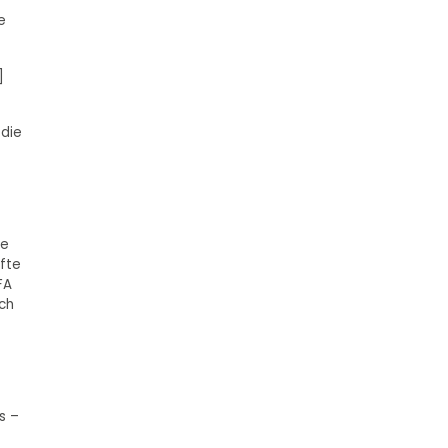
e
]
 die
ge
nfte
FA
ch
s –