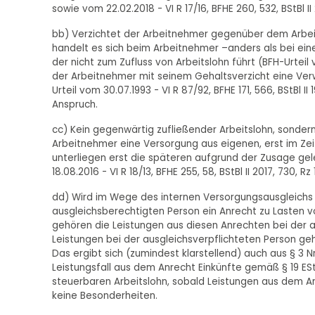
sowie vom 22.02.2018 - VI R 17/16, BFHE 260, 532, BStBl II 
bb) Verzichtet der Arbeitnehmer gegenüber dem Arbeit
handelt es sich beim Arbeitnehmer –anders als bei ei
der nicht zum Zufluss von Arbeitslohn führt (BFH-Urteil 
der Arbeitnehmer mit seinem Gehaltsverzicht eine Verw
Urteil vom 30.07.1993 - VI R 87/92, BFHE 171, 566, BStBl 
Anspruch.
cc) Kein gegenwärtig zufließender Arbeitslohn, sonder
Arbeitnehmer eine Versorgung aus eigenen, erst im Zeit
unterliegen erst die späteren aufgrund der Zusage ge
18.08.2016 - VI R 18/13, BFHE 255, 58, BStBl II 2017, 730, Rz
dd) Wird im Wege des internen Versorgungsausgleichs
ausgleichsberechtigten Person ein Anrecht zu Lasten v
gehören die Leistungen aus diesen Anrechten bei der a
Leistungen bei der ausgleichsverpflichteten Person ge
Das ergibt sich (zumindest klarstellend) auch aus § 3 N
Leistungsfall aus dem Anrecht Einkünfte gemäß § 19 EStG
steuerbaren Arbeitslohn, sobald Leistungen aus dem An
keine Besonderheiten.