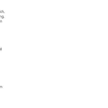
ch,
ng,
nn
ll
im