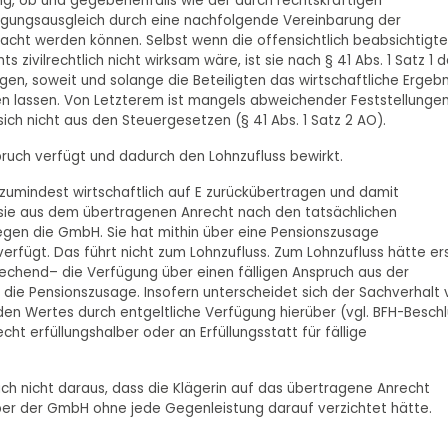
g, ob und gegebenenfalls wie der durch rechtskräftigen
rgungsausgleich durch eine nachfolgende Vereinbarung der
macht werden können. Selbst wenn die offensichtlich beabsichtigte
ivilrechtlich nicht wirksam wäre, ist sie nach § 41 Abs. 1 Satz 1 d
n, soweit und solange die Beteiligten das wirtschaftliche Ergebn
n lassen. Von Letzterem ist mangels abweichender Feststellunge
ich nicht aus den Steuergesetzen (§ 41 Abs. 1 Satz 2 AO).
spruch verfügt und dadurch den Lohnzufluss bewirkt.
 zumindest wirtschaftlich auf E zurückübertragen und damit
te sie aus dem übertragenen Anrecht nach den tatsächlichen
egen die GmbH. Sie hat mithin über eine Pensionszusage
verfügt. Das führt nicht zum Lohnzufluss. Zum Lohnzufluss hätte er
chend– die Verfügung über einen fälligen Anspruch aus der
 die Pensionszusage. Insofern unterscheidet sich der Sachverhalt
en Wertes durch entgeltliche Verfügung hierüber (vgl. BFH-Beschl
echt erfüllungshalber oder an Erfüllungsstatt für fällige
 auch nicht daraus, dass die Klägerin auf das übertragene Anrecht
über der GmbH ohne jede Gegenleistung darauf verzichtet hätte.