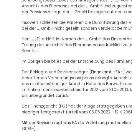
Scheidungsbeschlusses des Amtsgerichtes …, […] vom xx
Anrechts des Ehemanns bei der … GmbH und zugunsten 
der Pensionszusage der … GmbH bezogen auf den xx.xx
Insoweit schließen die Parteien die Durchführung des 
bei der … GmbH nicht geteilt, sondern verbleibt beim E
Herr … [E] erklärt im Namen der … GmbH das Einverstän
Teilung des Anrechts des Ehemannes ausdrücklich zu un
Kenntnis.
Im Übrigen bleibt es bei der Entscheidung des Familien
Der Beklagte und Revisionskläger (Finanzamt –FA–) wer
des internen Versorgungsausgleichs erlangte Anrecht a
aus nichtselbständiger Arbeit in Höhe des Barwerts des
im Einkommensteuerbescheid für 2012 vom 31.05.2013. M
als unbegründet zurück.
Das Finanzgericht (FG) hat der Klage stattgegeben und
niedriger festgesetzt (Urteil vom 05.05.2022 - 12 K 286
Mit der Revision rügt das FA die Verletzung materielle
EStG–).