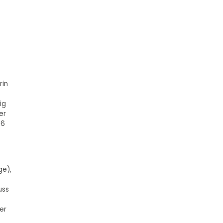
rin
ig
er
26
ge),
uss
er