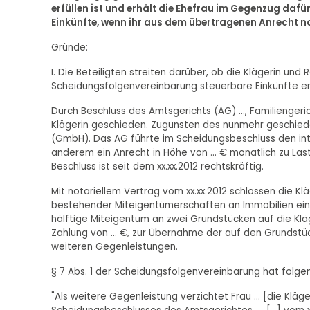
erfüllen ist und erhält die Ehefrau im Gegenzug dafür
Einkünfte, wenn ihr aus dem übertragenen Anrecht no
Gründe:
I. Die Beteiligten streiten darüber, ob die Klägerin und 
Scheidungsfolgenvereinbarung steuerbare Einkünfte erz
Durch Beschluss des Amtsgerichts (AG) …, Familiengeric
Klägerin geschieden. Zugunsten des nunmehr geschie
(GmbH). Das AG führte im Scheidungsbeschluss den int
anderem ein Anrecht in Höhe von … € monatlich zu Las
Beschluss ist seit dem xx.xx.2012 rechtskräftig.
Mit notariellem Vertrag vom xx.xx.2012 schlossen die K
bestehender Miteigentümerschaften an Immobilien eine
hälftige Miteigentum an zwei Grundstücken auf die Kläg
Zahlung von … €, zur Übernahme der auf den Grundstüc
weiteren Gegenleistungen.
§ 7 Abs. 1 der Scheidungsfolgenvereinbarung hat folge
"Als weitere Gegenleistung verzichtet Frau … [die Kläger