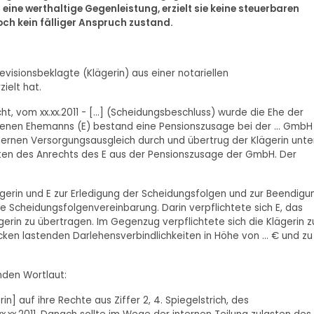
 eine werthaltige Gegenleistung, erzielt sie keine steuerbaren
ch kein fälliger Anspruch zustand.
Revisionsbeklagte (Klägerin) aus einer notariellen
ielt hat.
ht, vom xx.xx.2011 - […] (Scheidungsbeschluss) wurde die Ehe der
denen Ehemanns (E) bestand eine Pensionszusage bei der … GmbH
ernen Versorgungsausgleich durch und übertrug der Klägerin unte
ten des Anrechts des E aus der Pensionszusage der GmbH. Der
lägerin und E zur Erledigung der Scheidungsfolgen und zur Beendigu
 Scheidungsfolgenvereinbarung. Darin verpflichtete sich E, das
erin zu übertragen. Im Gegenzug verpflichtete sich die Klägerin z
ken lastenden Darlehensverbindlichkeiten in Höhe von … € und zu
nden Wortlaut:
in] auf ihre Rechte aus Ziffer 2, 4. Spiegelstrich, des