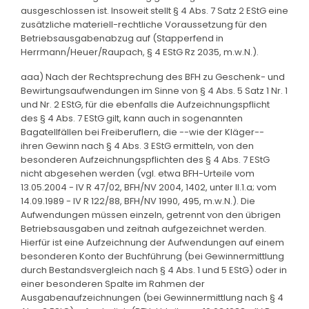
ausgeschlossen ist. Insoweit stellt § 4 Abs. 7 Satz 2 EStG eine
zusätzliche materiell-rechtliche Voraussetzung für den
Betriebsausgabenabzug auf (Stapperfend in
Herrmann/Heuer/Raupach, § 4 EStG Rz 2035, m.w.N.).
aaa) Nach der Rechtsprechung des BFH zu Geschenk- und
Bewirtungsaufwendungen im Sinne von § 4 Abs. 5 Satz 1 Nr. 1
und Nr. 2 EStG, für die ebenfalls die Aufzeichnungspflicht
des § 4 Abs. 7 EStG gilt, kann auch in sogenannten
Bagatellfällen bei Freiberuflern, die --wie der Kläger--
ihren Gewinn nach § 4 Abs. 3 EStG ermitteln, von den
besonderen Aufzeichnungspflichten des § 4 Abs. 7 EStG
nicht abgesehen werden (vgl. etwa BFH-Urteile vom
13.05.2004 - IV R 47/02, BFH/NV 2004, 1402, unter II.1.a; vom
14.09.1989 - IV R 122/88, BFH/NV 1990, 495, m.w.N.). Die
Aufwendungen müssen einzeln, getrennt von den übrigen
Betriebsausgaben und zeitnah aufgezeichnet werden.
Hierfür ist eine Aufzeichnung der Aufwendungen auf einem
besonderen Konto der Buchführung (bei Gewinnermittlung
durch Bestandsvergleich nach § 4 Abs. 1 und 5 EStG) oder in
einer besonderen Spalte im Rahmen der
Ausgabenaufzeichnungen (bei Gewinnermittlung nach § 4