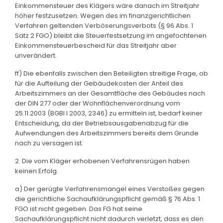
Einkommensteuer des Klägers wäre danach im Streitjahr
höher festzusetzen. Wegen des im finanzgerichtlichen
Verfahren geltenden Verböserungsverbots (§ 96 Abs. 1
Satz 2 FGO) bleibt die Steuerfestsetzung im angefochtenen
Einkommensteuerbescheid für das Streitjahr aber
unverändert.
ff) Die ebenfalls zwischen den Beteiligten streitige Frage, ob
für die Aufteilung der Gebäudekosten der Anteil des
Arbeitszimmers an der Gesamtfläche des Gebäudes nach
der DIN 277 oder der Wohnflächenverordnung vom
25.11.2003 (BGBl I 2003, 2346) zu ermitteln ist, bedarf keiner
Entscheidung, da der Betriebsausgabenabzug für die
Aufwendungen des Arbeitszimmers bereits dem Grunde
nach zu versagen ist.
2. Die vom Kläger erhobenen Verfahrensrügen haben
keinen Erfolg.
a) Der gerügte Verfahrensmangel eines Verstoßes gegen
die gerichtliche Sachaufklärungspflicht gemäß § 76 Abs. 1
FGO ist nicht gegeben. Das FG hat seine
Sachaufklärungspflicht nicht dadurch verletzt, dass es den