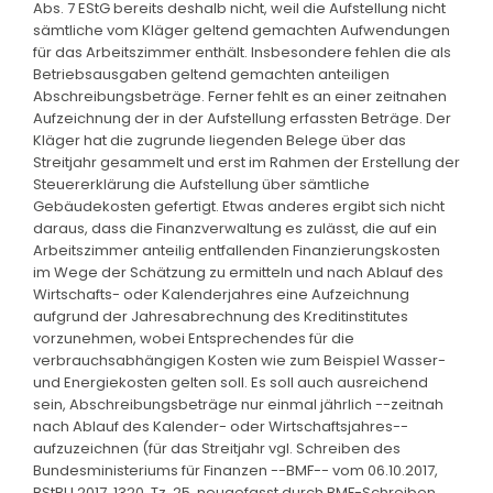
Abs. 7 EStG bereits deshalb nicht, weil die Aufstellung nicht
sämtliche vom Kläger geltend gemachten Aufwendungen
für das Arbeitszimmer enthält. Insbesondere fehlen die als
Betriebsausgaben geltend gemachten anteiligen
Abschreibungsbeträge. Ferner fehlt es an einer zeitnahen
Aufzeichnung der in der Aufstellung erfassten Beträge. Der
Kläger hat die zugrunde liegenden Belege über das
Streitjahr gesammelt und erst im Rahmen der Erstellung der
Steuererklärung die Aufstellung über sämtliche
Gebäudekosten gefertigt. Etwas anderes ergibt sich nicht
daraus, dass die Finanzverwaltung es zulässt, die auf ein
Arbeitszimmer anteilig entfallenden Finanzierungskosten
im Wege der Schätzung zu ermitteln und nach Ablauf des
Wirtschafts- oder Kalenderjahres eine Aufzeichnung
aufgrund der Jahresabrechnung des Kreditinstitutes
vorzunehmen, wobei Entsprechendes für die
verbrauchsabhängigen Kosten wie zum Beispiel Wasser-
und Energiekosten gelten soll. Es soll auch ausreichend
sein, Abschreibungsbeträge nur einmal jährlich --zeitnah
nach Ablauf des Kalender- oder Wirtschaftsjahres--
aufzuzeichnen (für das Streitjahr vgl. Schreiben des
Bundesministeriums für Finanzen --BMF-- vom 06.10.2017,
BStBl I 2017, 1320, Tz. 25, neugefasst durch BMF-Schreiben