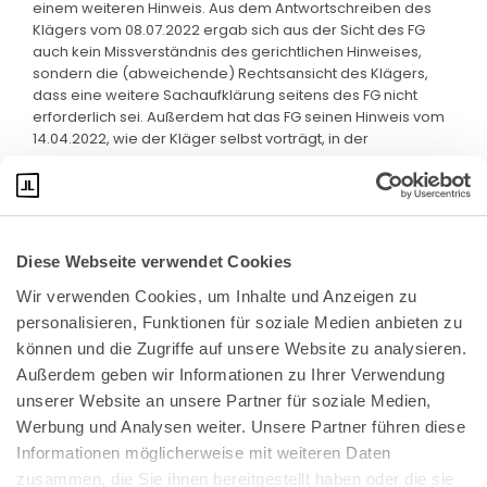
einem weiteren Hinweis. Aus dem Antwortschreiben des
Klägers vom 08.07.2022 ergab sich aus der Sicht des FG
auch kein Missverständnis des gerichtlichen Hinweises,
sondern die (abweichende) Rechtsansicht des Klägers,
dass eine weitere Sachaufklärung seitens des FG nicht
erforderlich sei. Außerdem hat das FG seinen Hinweis vom
14.04.2022, wie der Kläger selbst vorträgt, in der
mündlichen Verhandlung weiter erläutert.
Diese Webseite verwendet Cookies
Wir verwenden Cookies, um Inhalte und Anzeigen zu 
personalisieren, Funktionen für soziale Medien anbieten zu 
können und die Zugriffe auf unsere Website zu analysieren. 
Außerdem geben wir Informationen zu Ihrer Verwendung 
unserer Website an unsere Partner für soziale Medien, 
Bundeskanzlerplatz 2
Werbung und Analysen weiter. Unsere Partner führen diese 
53113 Bonn
Informationen möglicherweise mit weiteren Daten 
zusammen, die Sie ihnen bereitgestellt haben oder die sie 
Pressemitteilungen
AGB
|