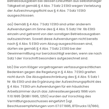
Betriebsausgaben bei dessen Einkünften aus selbständiger
Tätigkeit ist gemäß § 4 Abs. 7 Satz 2 EStG wegen Verletzung
der Aufzeichnungspflicht aus § 4 Abs. 7 Satz 1 EStG
ausgeschlossen.
aa) Gemäß § 4 Abs. 7 Satz 1 EStG sind unter anderem
Aufwendungen im Sinne des § 4 Abs. 5 Satz 1 Nr. 6b EStG
einzeln und getrennt von den sonstigen Betriebsausgaben
aufzuzeichnen. Soweit diese Aufwendungen nicht bereits
nach § 4 Abs. 5 EStG vom Abzug ausgeschlossen sind,
dürfen sie gemäß § 4 Abs. 7 Satz 2 EStG bei der
Gewinnermittlung nur berücksichtigt werden, wenn sie nach
Satz 1 der Vorschrift besonders aufgezeichnet sind.
bb) Die vom Kläger vorgetragenen verfassungsrechtlichen
Bedenken gegen die Regelung in § 4 Abs. 7 EStG greifen
nicht durch. Die Abzugsbeschränkung des § 4 Abs. 5 Satz 1
Nr. 6b EStG und die Ergänzung der Aufzeichnungspflicht des
§ 4 Abs. 7 EStG um Aufwendungen für ein häusliches
Arbeitszimmer durch das Jahressteuergesetz 1996 vom
11.10.1995 (BGBl I 1995, 1250) wurden auf Vorschlag des
Vermittlungsausschusses eingeführt (vgl.
Beschlussempfehlungen vom 07.07.1995, BTDrucks 13/1960,