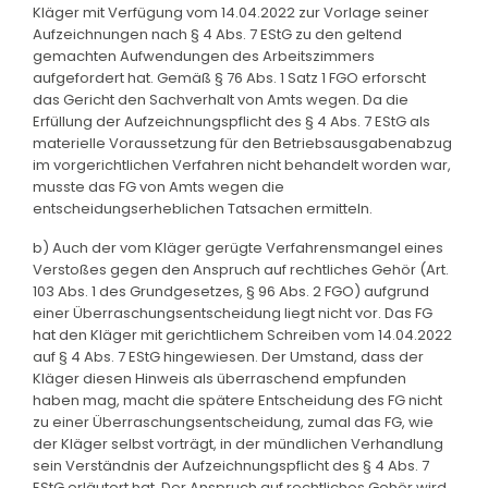
Kläger mit Verfügung vom 14.04.2022 zur Vorlage seiner
Aufzeichnungen nach § 4 Abs. 7 EStG zu den geltend
gemachten Aufwendungen des Arbeitszimmers
aufgefordert hat. Gemäß § 76 Abs. 1 Satz 1 FGO erforscht
das Gericht den Sachverhalt von Amts wegen. Da die
Erfüllung der Aufzeichnungspflicht des § 4 Abs. 7 EStG als
materielle Voraussetzung für den Betriebsausgabenabzug
im vorgerichtlichen Verfahren nicht behandelt worden war,
musste das FG von Amts wegen die
entscheidungserheblichen Tatsachen ermitteln.
b) Auch der vom Kläger gerügte Verfahrensmangel eines
Verstoßes gegen den Anspruch auf rechtliches Gehör (Art.
103 Abs. 1 des Grundgesetzes, § 96 Abs. 2 FGO) aufgrund
einer Überraschungsentscheidung liegt nicht vor. Das FG
hat den Kläger mit gerichtlichem Schreiben vom 14.04.2022
auf § 4 Abs. 7 EStG hingewiesen. Der Umstand, dass der
Kläger diesen Hinweis als überraschend empfunden
haben mag, macht die spätere Entscheidung des FG nicht
zu einer Überraschungsentscheidung, zumal das FG, wie
der Kläger selbst vorträgt, in der mündlichen Verhandlung
sein Verständnis der Aufzeichnungspflicht des § 4 Abs. 7
EStG erläutert hat. Der Anspruch auf rechtliches Gehör wird