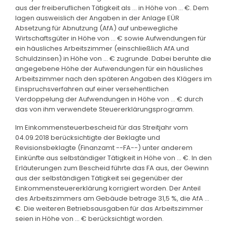
aus der freiberuflichen Tätigkeit als ... in Höhe von ... €. Dem
lagen ausweislich der Angaben in der Anlage EÜR
Absetzung für Abnutzung (AfA) auf unbewegliche
Wirtschaftsgüter in Höhe von ... € sowie Aufwendungen für
ein häusliches Arbeitszimmer (einschließlich AfA und
Schuldzinsen) in Höhe von ... € zugrunde. Dabei beruhte die
angegebene Höhe der Aufwendungen für ein häusliches
Arbeitszimmer nach den späteren Angaben des Klägers im
Einspruchsverfahren auf einer versehentlichen
Verdoppelung der Aufwendungen in Höhe von ... € durch
das von ihm verwendete Steuererklärungsprogramm.
Im Einkommensteuerbescheid für das Streitjahr vom
04.09.2018 berücksichtigte der Beklagte und
Revisionsbeklagte (Finanzamt --FA--) unter anderem
Einkünfte aus selbständiger Tätigkeit in Höhe von ... €. In den
Erläuterungen zum Bescheid führte das FA aus, der Gewinn
aus der selbständigen Tätigkeit sei gegenüber der
Einkommensteuererklärung korrigiert worden. Der Anteil
des Arbeitszimmers am Gebäude betrage 31,5 %, die AfA ...
€. Die weiteren Betriebsausgaben für das Arbeitszimmer
seien in Höhe von ... € berücksichtigt worden.