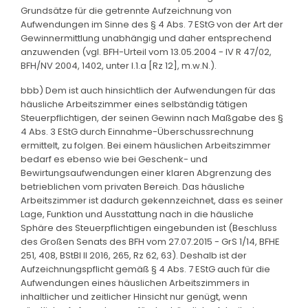
Grundsätze für die getrennte Aufzeichnung von
Aufwendungen im Sinne des § 4 Abs. 7 EStG von der Art der
Gewinnermittlung unabhängig und daher entsprechend
anzuwenden (vgl. BFH-Urteil vom 13.05.2004 - IV R 47/02,
BFH/NV 2004, 1402, unter I.1.a [Rz 12], m.w.N.).
bbb) Dem ist auch hinsichtlich der Aufwendungen für das
häusliche Arbeitszimmer eines selbständig tätigen
Steuerpflichtigen, der seinen Gewinn nach Maßgabe des §
4 Abs. 3 EStG durch Einnahme-Überschussrechnung
ermittelt, zu folgen. Bei einem häuslichen Arbeitszimmer
bedarf es ebenso wie bei Geschenk- und
Bewirtungsaufwendungen einer klaren Abgrenzung des
betrieblichen vom privaten Bereich. Das häusliche
Arbeitszimmer ist dadurch gekennzeichnet, dass es seiner
Lage, Funktion und Ausstattung nach in die häusliche
Sphäre des Steuerpflichtigen eingebunden ist (Beschluss
des Großen Senats des BFH vom 27.07.2015 - GrS 1/14, BFHE
251, 408, BStBl II 2016, 265, Rz 62, 63). Deshalb ist der
Aufzeichnungspflicht gemäß § 4 Abs. 7 EStG auch für die
Aufwendungen eines häuslichen Arbeitszimmers in
inhaltlicher und zeitlicher Hinsicht nur genügt, wenn