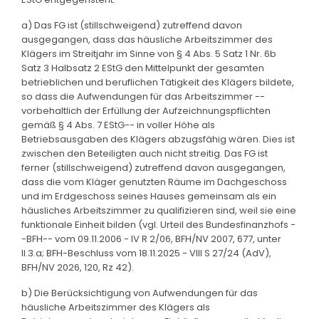
a) Das FG ist (stillschweigend) zutreffend davon
ausgegangen, dass das häusliche Arbeitszimmer des
Klägers im Streitjahr im Sinne von § 4 Abs. 5 Satz 1 Nr. 6b
Satz 3 Halbsatz 2 EStG den Mittelpunkt der gesamten
betrieblichen und beruflichen Tätigkeit des Klägers bildete,
so dass die Aufwendungen für das Arbeitszimmer --
vorbehaltlich der Erfüllung der Aufzeichnungspflichten
gemäß § 4 Abs. 7 EStG-- in voller Höhe als
Betriebsausgaben des Klägers abzugsfähig wären. Dies ist
zwischen den Beteiligten auch nicht streitig. Das FG ist
ferner (stillschweigend) zutreffend davon ausgegangen,
dass die vom Kläger genutzten Räume im Dachgeschoss
und im Erdgeschoss seines Hauses gemeinsam als ein
häusliches Arbeitszimmer zu qualifizieren sind, weil sie eine
funktionale Einheit bilden (vgl. Urteil des Bundesfinanzhofs -
-BFH-- vom 09.11.2006 - IV R 2/06, BFH/NV 2007, 677, unter
II.3.a; BFH-Beschluss vom 18.11.2025 - VIII S 27/24 (AdV),
BFH/NV 2026, 120, Rz 42).
b) Die Berücksichtigung von Aufwendungen für das
häusliche Arbeitszimmer des Klägers als