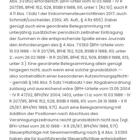
Abs. 3 EStG) erforderlich (BFH-Urteil vom 10.03.1988 - IV R
207/85, BFHE 152, 528, BStBl II 1988, 611, unter 1. [Rz 10]; auch R
4.11 Abs. 1 Satz 1 der Einkommensteuerrichtlinien 2017; auch
Schmidt/Loschelder, EStG, 45. Aufl., § 4 Rz 655). Dabei
genügt auch eine geordnete Belegsammlung mit
unterjährig zusätzlicher periodisch zeitnaher Eintragung
der Summen in die entsprechende Spalte eines Journals
den Anforderungen des § 4 Abs. 7 EStG (BFH-Urteile vom
10.03.1988 - IV R 207/85, BFHE 152, 528, BStBl II 1988, 611, unter
2.; vom 26.02.1988 - III R 20/85, BFHE 152, 509, BStBl II 1988, 613,
unter 3.). Eine geordnete Belegsammlung allein genügt
hingegen nicht, auch wenn eine solche grundsätzlich --
also vorbehaltlich einer besonderen Aufzeichnungspflicht-
- gemäß § 146 Abs. 5 Satz 1 Halbsatz 1 der Abgabenordnung
zulässig und ausreichend wäre (BFH-Urteile vom 13.05.2004
- IV R 47/02, BFH/NV 2004, 1402, unter I.1.a; vom 10.03.1988 - IV
R 207/85, BFHE 152, 528, BStBl II 1988, 611; vom 26.10.1988 - X R
25/87, BFH/NV 1989, 571). Auch eine Belegsammlung mit
Addition der Positionen nach Abschluss des
Veranlagungszeitraums reicht grundsätzlich nicht aus (vgl.
BFH-Urteil vom 26.10.1988 - X R 25/87, BFH/NV 1989, 571).
Steuerpflichtige mit Gewinnermittlung nach § 4 Abs. 3 EStG
haben die für buchführende Steuerpflichtige entwickelten