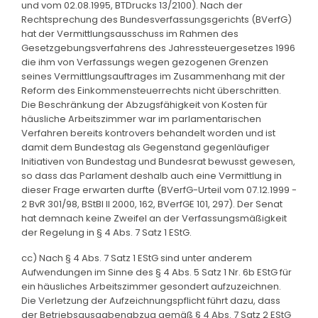
und vom 02.08.1995, BTDrucks 13/2100). Nach der
Rechtsprechung des Bundesverfassungsgerichts (BVerfG)
hat der Vermittlungsausschuss im Rahmen des
Gesetzgebungsverfahrens des Jahressteuergesetzes 1996
die ihm von Verfassungs wegen gezogenen Grenzen
seines Vermittlungsauftrages im Zusammenhang mit der
Reform des Einkommensteuerrechts nicht überschritten.
Die Beschränkung der Abzugsfähigkeit von Kosten für
häusliche Arbeitszimmer war im parlamentarischen
Verfahren bereits kontrovers behandelt worden und ist
damit dem Bundestag als Gegenstand gegenläufiger
Initiativen von Bundestag und Bundesrat bewusst gewesen,
so dass das Parlament deshalb auch eine Vermittlung in
dieser Frage erwarten durfte (BVerfG-Urteil vom 07.12.1999 -
2 BvR 301/98, BStBl II 2000, 162, BVerfGE 101, 297). Der Senat
hat demnach keine Zweifel an der Verfassungsmäßigkeit
der Regelung in § 4 Abs. 7 Satz 1 EStG.
cc) Nach § 4 Abs. 7 Satz 1 EStG sind unter anderem
Aufwendungen im Sinne des § 4 Abs. 5 Satz 1 Nr. 6b EStG für
ein häusliches Arbeitszimmer gesondert aufzuzeichnen.
Die Verletzung der Aufzeichnungspflicht führt dazu, dass
der Betriebsausgabenabzug gemäß § 4 Abs. 7 Satz 2 EStG