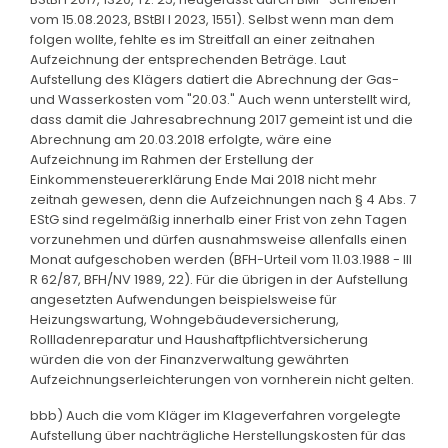
vom 15.08.2023, BStBl I 2023, 1551). Selbst wenn man dem
folgen wollte, fehlte es im Streitfall an einer zeitnahen
Aufzeichnung der entsprechenden Beträge. Laut
Aufstellung des Klägers datiert die Abrechnung der Gas-
und Wasserkosten vom "20.03." Auch wenn unterstellt wird,
dass damit die Jahresabrechnung 2017 gemeint ist und die
Abrechnung am 20.03.2018 erfolgte, wäre eine
Aufzeichnung im Rahmen der Erstellung der
Einkommensteuererklärung Ende Mai 2018 nicht mehr
zeitnah gewesen, denn die Aufzeichnungen nach § 4 Abs. 7
EStG sind regelmäßig innerhalb einer Frist von zehn Tagen
vorzunehmen und dürfen ausnahmsweise allenfalls einen
Monat aufgeschoben werden (BFH-Urteil vom 11.03.1988 - III
R 62/87, BFH/NV 1989, 22). Für die übrigen in der Aufstellung
angesetzten Aufwendungen beispielsweise für
Heizungswartung, Wohngebäudeversicherung,
Rollladenreparatur und Haushaftpflichtversicherung
würden die von der Finanzverwaltung gewährten
Aufzeichnungserleichterungen von vornherein nicht gelten.
bbb) Auch die vom Kläger im Klageverfahren vorgelegte
Aufstellung über nachträgliche Herstellungskosten für das