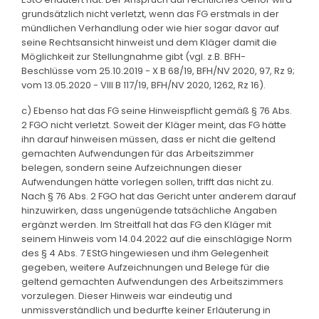
grundsätzlich nicht verletzt, wenn das FG erstmals in der
mündlichen Verhandlung oder wie hier sogar davor auf
seine Rechtsansicht hinweist und dem Kläger damit die
Möglichkeit zur Stellungnahme gibt (vgl. z.B. BFH-
Beschlüsse vom 25.10.2019 - X B 68/19, BFH/NV 2020, 97, Rz 9;
vom 13.05.2020 - VIII B 117/19, BFH/NV 2020, 1262, Rz 16).
c) Ebenso hat das FG seine Hinweispflicht gemäß § 76 Abs.
2 FGO nicht verletzt. Soweit der Kläger meint, das FG hätte
ihn darauf hinweisen müssen, dass er nicht die geltend
gemachten Aufwendungen für das Arbeitszimmer
belegen, sondern seine Aufzeichnungen dieser
Aufwendungen hätte vorlegen sollen, trifft das nicht zu.
Nach § 76 Abs. 2 FGO hat das Gericht unter anderem darauf
hinzuwirken, dass ungenügende tatsächliche Angaben
ergänzt werden. Im Streitfall hat das FG den Kläger mit
seinem Hinweis vom 14.04.2022 auf die einschlägige Norm
des § 4 Abs. 7 EStG hingewiesen und ihm Gelegenheit
gegeben, weitere Aufzeichnungen und Belege für die
geltend gemachten Aufwendungen des Arbeitszimmers
vorzulegen. Dieser Hinweis war eindeutig und
unmissverständlich und bedurfte keiner Erläuterung in