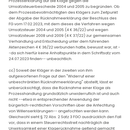
Prozesserklärung auf die Klage gegen die
Umsatzsteuerbescheide 2004 und 2005 zu begründen. Ob
dem Prozessbevollmächtigten des Klägers zum Zeitpunkt
der Abgabe der Rücknahmeerklärung der Beschluss des
FG vom 17.02.2023, mit dem dieses die Verfahren wegen
Umsatzsteuer 2004 und 2005 (4 K 36/22) und wegen
Umsatzsteuer 2008 und 2009 (4 K 37/22) zur gemeinsamen
Verhandlung und Entscheidung unter dem führenden
Aktenzeichen 4 K 36/22 verbunden hatte, bewusst war, ist -
-da sich hierfür keine Anhaltspunkte in dem Schriftsatz vom
24.07.2023 finden-- unbeachtlich.
cc) Soweit der Kläger in der zweiten von ihm
aufgeworfenen Frage auf den "Widerruf einer
unbeschränkten Rücknahmeerklärung" abstellt, lässt er
unberücksichtigt, dass die Rücknahme einer Klage als
Prozesshandlung grundsätzlich unwiderruflich ist und auch
nicht --etwa in entsprechender Anwendung der
bürgerlich-rechtlichen Vorschriften über die Anfechtung
von Willenserklärungen-- angefochten werden kann.
Gleichwohl sieht § 72 Abs. 2 Satz 3 FGO ausdrücklich den Fall
vor, dass in einem Steuerrechtsstreit nachträglich die
Unwirksamkeit einer Klagerücknahme geltend gemacht