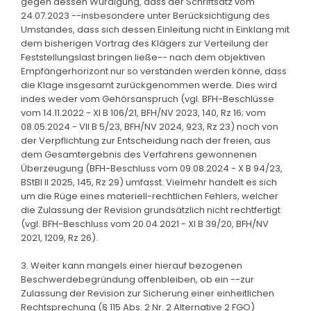
gegen dessen Würdigung, dass der Schriftsatz vom
24.07.2023 --insbesondere unter Berücksichtigung des
Umstandes, dass sich dessen Einleitung nicht in Einklang mit
dem bisherigen Vortrag des Klägers zur Verteilung der
Feststellungslast bringen ließe-- nach dem objektiven
Empfängerhorizont nur so verstanden werden könne, dass
die Klage insgesamt zurückgenommen werde. Dies wird
indes weder vom Gehörsanspruch (vgl. BFH-Beschlüsse
vom 14.11.2022 - XI B 106/21, BFH/NV 2023, 140, Rz 16; vom
08.05.2024 - VII B 5/23, BFH/NV 2024, 923, Rz 23) noch von
der Verpflichtung zur Entscheidung nach der freien, aus
dem Gesamtergebnis des Verfahrens gewonnenen
Überzeugung (BFH-Beschluss vom 09.08.2024 - X B 94/23,
BStBl II 2025, 145, Rz 29) umfasst. Vielmehr handelt es sich
um die Rüge eines materiell-rechtlichen Fehlers, welcher
die Zulassung der Revision grundsätzlich nicht rechtfertigt
(vgl. BFH-Beschluss vom 20.04.2021 - XI B 39/20, BFH/NV
2021, 1209, Rz 26).
3. Weiter kann mangels einer hierauf bezogenen
Beschwerdebegründung offenbleiben, ob ein --zur
Zulassung der Revision zur Sicherung einer einheitlichen
Rechtsprechung (§ 115 Abs. 2 Nr. 2 Alternative 2 FGO)