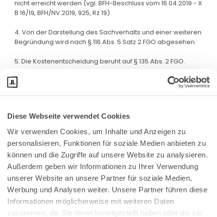
nicht erreicht werden (vgl. BFH-Beschluss vom 16.04.2019 - X
B 16/19, BFH/NV 2019, 925, Rz 19).
4. Von der Darstellung des Sachverhalts und einer weiteren
Begründung wird nach § 116 Abs. 5 Satz 2 FGO abgesehen.
5. Die Kostenentscheidung beruht auf § 135 Abs. 2 FGO.
Diese Webseite verwendet Cookies
Wir verwenden Cookies, um Inhalte und Anzeigen zu 
personalisieren, Funktionen für soziale Medien anbieten zu 
können und die Zugriffe auf unsere Website zu analysieren. 
Außerdem geben wir Informationen zu Ihrer Verwendung 
unserer Website an unsere Partner für soziale Medien, 
Bundeskanzlerplatz 2
Werbung und Analysen weiter. Unsere Partner führen diese 
53113 Bonn
Informationen möglicherweise mit weiteren Daten 
zusammen, die Sie ihnen bereitgestellt haben oder die sie 
Pressemitteilungen
AGB
|