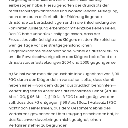
einbezogen habe. Hierzu gehörten der Grundsatz der
rechtsschutzgewährenden und wohlwollenden Auslegung,
nach dem auch außerhalb der Erklärung liegende
Umstände zu berücksichtigen und in die Entscheidung der
konkreten Auslegung erkennbar mit einzubeziehen seien.
Das FG habe unberücksichtigt gelassen, dass der
Prozessbevollmächtigte des Klägers mit dem Einzelrichter
wenige Tage vor der streitgegenständlichen
Klagerücknahme telefoniert habe, wobei es ausschließlich
um die Beweisschwierigkeiten des Klägers betreffend die
Umsatzsteuerfestsetzungen 2004 und 2005 gegangen sei.
b) Selbst wenn man die pauschale Inbezugnahme von § 96
FGO durch den Kläger dahin verstehen sollte, dass damit
neben einer --von dem Kläger ausdrücklich benannten--
Verletzung seines Anspruchs auf rechtliches Gehör (Art. 103
Abs. 1 GG, § 96 Abs. 2, § 119 Nr. 3 FGO) auch gerügt werden
soll, dass das FG entgegen § 96 Abs. 1 Satz 1 Halbsatz 1 FGO
nicht nach seiner freien, aus dem Gesamtergebnis des
Verfahrens gewonnenen Überzeugung entschieden hat, ist
das Beschwerdevorbringen nicht geeignet, einen
Verfahrensfehler zu begründen.