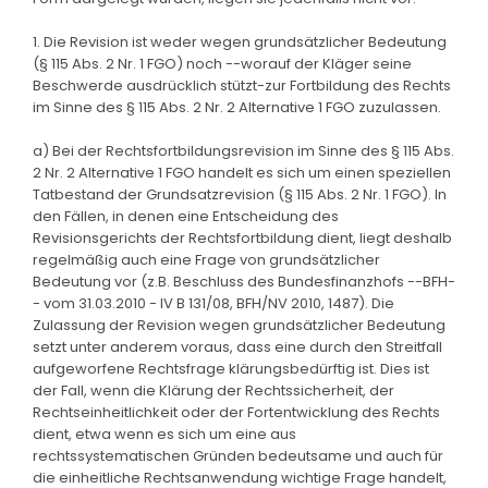
1. Die Revision ist weder wegen grundsätzlicher Bedeutung
(§ 115 Abs. 2 Nr. 1 FGO) noch --worauf der Kläger seine
Beschwerde ausdrücklich stützt-zur Fortbildung des Rechts
im Sinne des § 115 Abs. 2 Nr. 2 Alternative 1 FGO zuzulassen.
a) Bei der Rechtsfortbildungsrevision im Sinne des § 115 Abs.
2 Nr. 2 Alternative 1 FGO handelt es sich um einen speziellen
Tatbestand der Grundsatzrevision (§ 115 Abs. 2 Nr. 1 FGO). In
den Fällen, in denen eine Entscheidung des
Revisionsgerichts der Rechtsfortbildung dient, liegt deshalb
regelmäßig auch eine Frage von grundsätzlicher
Bedeutung vor (z.B. Beschluss des Bundesfinanzhofs --BFH-
- vom 31.03.2010 - IV B 131/08, BFH/NV 2010, 1487). Die
Zulassung der Revision wegen grundsätzlicher Bedeutung
setzt unter anderem voraus, dass eine durch den Streitfall
aufgeworfene Rechtsfrage klärungsbedürftig ist. Dies ist
der Fall, wenn die Klärung der Rechtssicherheit, der
Rechtseinheitlichkeit oder der Fortentwicklung des Rechts
dient, etwa wenn es sich um eine aus
rechtssystematischen Gründen bedeutsame und auch für
die einheitliche Rechtsanwendung wichtige Frage handelt,