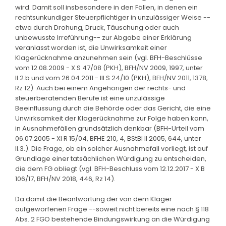
wird. Damit soll insbesondere in den Fällen, in denen ein
rechtsunkundiger Steuerpflichtiger in unzulässiger Weise --
etwa durch Drohung, Druck, Täuschung oder auch
unbewusste Irreführung-- zur Abgabe einer Erklärung
veranlasst worden ist, die Unwirksamkeit einer
Klagerücknahme anzunehmen sein (vgl. BFH-Beschlüsse
vom 12.08.2009 - X S 47/08 (PKH), BFH/NV 2009, 1997, unter
II.2.b und vom 26.04.2011 - III S 24/10 (PKH), BFH/NV 2011, 1378,
Rz 12). Auch bei einem Angehörigen der rechts- und
steuerberatenden Berufe ist eine unzulässige
Beeinflussung durch die Behörde oder das Gericht, die eine
Unwirksamkeit der Klagerücknahme zur Folge haben kann,
in Ausnahmefällen grundsätzlich denkbar (BFH-Urteil vom
06.07.2005 - XI R 15/04, BFHE 210, 4, BStBl II 2005, 644, unter
II.3.). Die Frage, ob ein solcher Ausnahmefall vorliegt, ist auf
Grundlage einer tatsächlichen Würdigung zu entscheiden,
die dem FG obliegt (vgl. BFH-Beschluss vom 12.12.2017 - X B
106/17, BFH/NV 2018, 446, Rz 14).
Da damit die Beantwortung der von dem Kläger
aufgeworfenen Frage --soweit nicht bereits eine nach § 118
Abs. 2 FGO bestehende Bindungswirkung an die Würdigung