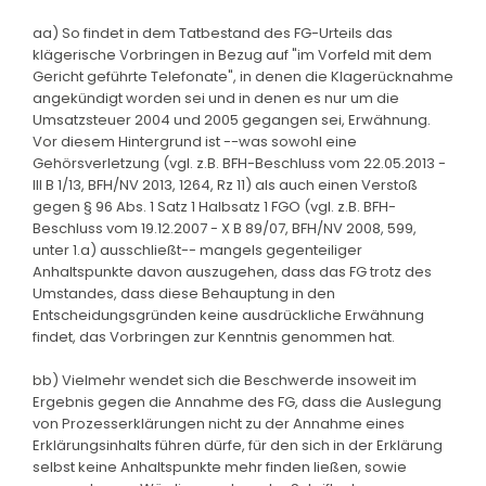
aa) So findet in dem Tatbestand des FG-Urteils das
klägerische Vorbringen in Bezug auf "im Vorfeld mit dem
Gericht geführte Telefonate", in denen die Klagerücknahme
angekündigt worden sei und in denen es nur um die
Umsatzsteuer 2004 und 2005 gegangen sei, Erwähnung.
Vor diesem Hintergrund ist --was sowohl eine
Gehörsverletzung (vgl. z.B. BFH-Beschluss vom 22.05.2013 -
III B 1/13, BFH/NV 2013, 1264, Rz 11) als auch einen Verstoß
gegen § 96 Abs. 1 Satz 1 Halbsatz 1 FGO (vgl. z.B. BFH-
Beschluss vom 19.12.2007 - X B 89/07, BFH/NV 2008, 599,
unter 1.a) ausschließt-- mangels gegenteiliger
Anhaltspunkte davon auszugehen, dass das FG trotz des
Umstandes, dass diese Behauptung in den
Entscheidungsgründen keine ausdrückliche Erwähnung
findet, das Vorbringen zur Kenntnis genommen hat.
bb) Vielmehr wendet sich die Beschwerde insoweit im
Ergebnis gegen die Annahme des FG, dass die Auslegung
von Prozesserklärungen nicht zu der Annahme eines
Erklärungsinhalts führen dürfe, für den sich in der Erklärung
selbst keine Anhaltspunkte mehr finden ließen, sowie