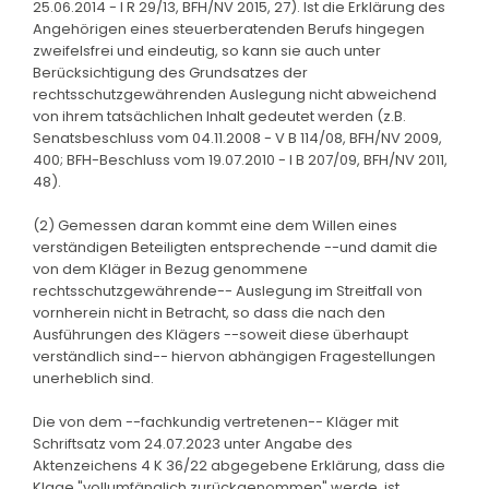
25.06.2014 - I R 29/13, BFH/NV 2015, 27). Ist die Erklärung des
Angehörigen eines steuerberatenden Berufs hingegen
zweifelsfrei und eindeutig, so kann sie auch unter
Berücksichtigung des Grundsatzes der
rechtsschutzgewährenden Auslegung nicht abweichend
von ihrem tatsächlichen Inhalt gedeutet werden (z.B.
Senatsbeschluss vom 04.11.2008 - V B 114/08, BFH/NV 2009,
400; BFH-Beschluss vom 19.07.2010 - I B 207/09, BFH/NV 2011,
48).
(2) Gemessen daran kommt eine dem Willen eines
verständigen Beteiligten entsprechende --und damit die
von dem Kläger in Bezug genommene
rechtsschutzgewährende-- Auslegung im Streitfall von
vornherein nicht in Betracht, so dass die nach den
Ausführungen des Klägers --soweit diese überhaupt
verständlich sind-- hiervon abhängigen Fragestellungen
unerheblich sind.
Die von dem --fachkundig vertretenen-- Kläger mit
Schriftsatz vom 24.07.2023 unter Angabe des
Aktenzeichens 4 K 36/22 abgegebene Erklärung, dass die
Klage "vollumfänglich zurückgenommen" werde, ist