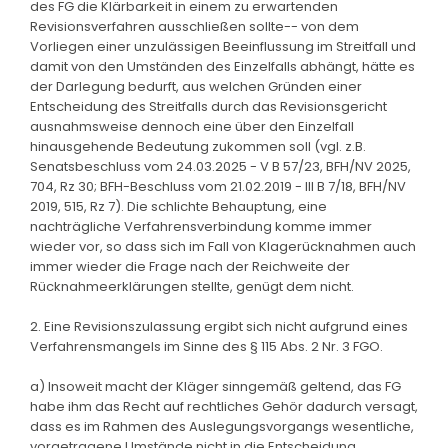
des FG die Klärbarkeit in einem zu erwartenden
Revisionsverfahren ausschließen sollte-- von dem
Vorliegen einer unzulässigen Beeinflussung im Streitfall und
damit von den Umständen des Einzelfalls abhängt, hätte es
der Darlegung bedurft, aus welchen Gründen einer
Entscheidung des Streitfalls durch das Revisionsgericht
ausnahmsweise dennoch eine über den Einzelfall
hinausgehende Bedeutung zukommen soll (vgl. z.B.
Senatsbeschluss vom 24.03.2025 - V B 57/23, BFH/NV 2025,
704, Rz 30; BFH-Beschluss vom 21.02.2019 - III B 7/18, BFH/NV
2019, 515, Rz 7). Die schlichte Behauptung, eine
nachträgliche Verfahrensverbindung komme immer
wieder vor, so dass sich im Fall von Klagerücknahmen auch
immer wieder die Frage nach der Reichweite der
Rücknahmeerklärungen stellte, genügt dem nicht.
2. Eine Revisionszulassung ergibt sich nicht aufgrund eines
Verfahrensmangels im Sinne des § 115 Abs. 2 Nr. 3 FGO.
a) Insoweit macht der Kläger sinngemäß geltend, das FG
habe ihm das Recht auf rechtliches Gehör dadurch versagt,
dass es im Rahmen des Auslegungsvorgangs wesentliche,
vorgetragene Umstände nicht in die Entscheidung