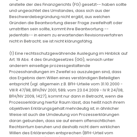
anstelle der des Finanzgerichts (FG) gesetzt-- haben sollte
und ungeachtet des Umstandes, dass sich aus der
Beschwerdebegründung nicht ergibt, aus welchen
Gründen die Beantwortung dieser Frage zweifelhaft oder
umstritten sein sollte, kommt ihre Beantwortung --
jedenfalls-- in einem zu erwartenden Revisionsverfahren
nicht in Betracht; sie ist nicht klärungsfähig.
(1) Eine rechtsschutzgewährende Auslegung im Hinblick auf
Art. 19 Abs. 4 des Grundgesetzes (GG), wonach unter
anderem einseitige prozessgestaltende
Prozesshandlungen im Zweifel so auszulegen sind, dass
das Ergebnis dem Willen eines verständigen Beteiligten
entspricht (vgl. allgemein z.B. BFH-Urteile vom 31.10.2000 -
VIII R 47/98, BFH/NV 2001, 589; vom 23.04.2009 - IV R 24/08,
BFH/NV 2009, 1427), kommt nur dann in Betracht, wenn die
Prozesserklärung hierfür Raum lässt, das heißt nach ihrem
objektiven Erklärungsgehalt mehrdeutig ist; in ähnlicher
Weise ist auch die Umdeutung von Prozesserklärungen
daran gebunden, dass sie auf einem offensichtlichen
Rechtsirrtum beruhen und deshalb nicht dem wirklichen
Willen des Erklärenden entsprechen (BFH-Urteil vom