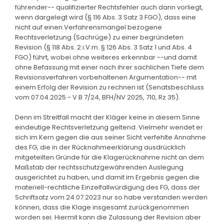
führender-- qualifizierter Rechtsfehler auch dann vorliegt,
wenn dargelegt wird (§ 116 Abs. 3 Satz 3 FGO), dass eine
nicht auf einen Verfahrensmangel bezogene
Rechtsverletzung (Sachrüge) zu einer begründeten
Revision (§ 118 Abs. 2 i.V.m. § 126 Abs. 3 Satz 1 und Abs. 4
FGO) führt, wobei ohne weiteres erkennbar --und damit
ohne Befassung mit einer nach ihrer sachlichen Tiefe dem
Revisionsverfahren vorbehaltenen Argumentation-- mit
einem Erfolg der Revision zu rechnen ist (Senatsbeschluss
vom 07.04.2025 - V B 7/24, BFH/NV 2025, 710, Rz 35).
Denn im Streitfall macht der Kläger keine in diesem Sinne
eindeutige Rechtsverletzung geltend. Vielmehr wendet er
sich im Kern gegen die aus seiner Sicht verfehlte Annahme
des FG, die in der Rücknahmeerklärung ausdrücklich
mitgeteilten Gründe für die Klagerücknahme nicht an dem
Maßstab der rechtsschutzgewährenden Auslegung
ausgerichtet zu haben, und damit im Ergebnis gegen die
materiell-rechtliche Einzelfallwürdigung des FG, dass der
Schriftsatz vom 24.07.2023 nur so habe verstanden werden
können, dass die Klage insgesamt zurückgenommen
worden sei. Hiermit kann die Zulassung der Revision aber