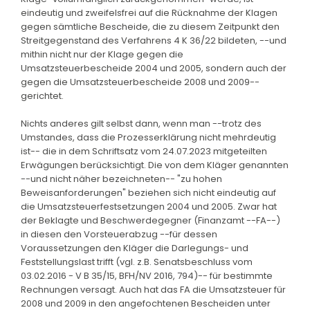
eindeutig und zweifelsfrei auf die Rücknahme der Klagen
gegen sämtliche Bescheide, die zu diesem Zeitpunkt den
Streitgegenstand des Verfahrens 4 K 36/22 bildeten, --und
mithin nicht nur der Klage gegen die
Umsatzsteuerbescheide 2004 und 2005, sondern auch der
gegen die Umsatzsteuerbescheide 2008 und 2009--
gerichtet.
Nichts anderes gilt selbst dann, wenn man --trotz des
Umstandes, dass die Prozesserklärung nicht mehrdeutig
ist-- die in dem Schriftsatz vom 24.07.2023 mitgeteilten
Erwägungen berücksichtigt. Die von dem Kläger genannten
--und nicht näher bezeichneten-- "zu hohen
Beweisanforderungen" beziehen sich nicht eindeutig auf
die Umsatzsteuerfestsetzungen 2004 und 2005. Zwar hat
der Beklagte und Beschwerdegegner (Finanzamt --FA--)
in diesen den Vorsteuerabzug --für dessen
Voraussetzungen den Kläger die Darlegungs- und
Feststellungslast trifft (vgl. z.B. Senatsbeschluss vom
03.02.2016 - V B 35/15, BFH/NV 2016, 794)-- für bestimmte
Rechnungen versagt. Auch hat das FA die Umsatzsteuer für
2008 und 2009 in den angefochtenen Bescheiden unter