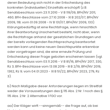
deren Bedeutung sich nicht in der Entscheidung des
konkreten (individuellen) Einzelfalls erschöpft (z.B.
Senatsbeschluss vom 23.11.2010 - V B 119/09, BFH/NV 2011,
460; BFH-Beschlüsse vom 27.10.2008 - XI B 202/07, BFH/NV
2009, 118; vom 01.09.2008 - IV B 131/07, BFH/NV 2009, 133).
Klärungsbedürftig ist eine Rechtsfrage, wenn hinsichtlich
ihrer Beantwortung Unsicherheit besteht, nicht aber, wenn
die Rechtsfrage anhand der gesetzlichen Grundlagen und
der bereits vorliegenden Rechtsprechung beantwortet
werden kann und keine neuen Gesichtspunkte erkennbar
oder vorgetragen sind, die eine erneute Prüfung und
Entscheidung dieser Frage geboten erscheinen lassen (vgl.
Senatsbeschluss vom 03.11.2016 - V B 81/16, BFH/NV 2017, 330,
Rz 3; BFH-Beschlüsse vom 13.08.2019 - III B 2/19, BFH/NV 2019,
1362, Rz 9; vom 04.01.2023 - XI B 51/22, BFH/NV 2023, 279, Rz
3).
b) Nach Maßgabe dieser Anforderungen liegen im Streitfall
weder die Voraussetzungen des § 115 Abs. 2 Nr. 1 noch des §
115 Abs. 2 Nr. 2 Alternative 1 FGO vor.
aa) Der Kläger wirft --sinngemäß-- die Frage auf, ob bei