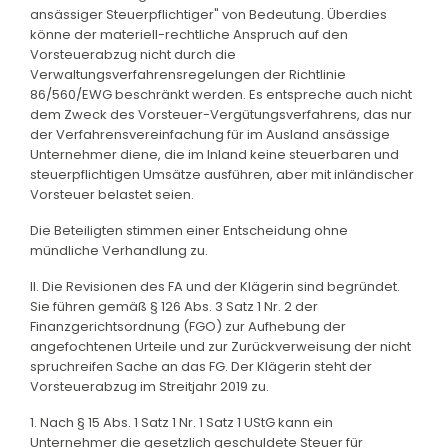
ansässiger Steuerpflichtiger" von Bedeutung. Überdies
könne der materiell-rechtliche Anspruch auf den
Vorsteuerabzug nicht durch die
Verwaltungsverfahrensregelungen der Richtlinie
86/560/EWG beschränkt werden. Es entspreche auch nicht
dem Zweck des Vorsteuer-Vergütungsverfahrens, das nur
der Verfahrensvereinfachung für im Ausland ansässige
Unternehmer diene, die im Inland keine steuerbaren und
steuerpflichtigen Umsätze ausführen, aber mit inländischer
Vorsteuer belastet seien.
Die Beteiligten stimmen einer Entscheidung ohne
mündliche Verhandlung zu.
II. Die Revisionen des FA und der Klägerin sind begründet.
Sie führen gemäß § 126 Abs. 3 Satz 1 Nr. 2 der
Finanzgerichtsordnung (FGO) zur Aufhebung der
angefochtenen Urteile und zur Zurückverweisung der nicht
spruchreifen Sache an das FG. Der Klägerin steht der
Vorsteuerabzug im Streitjahr 2019 zu.
1. Nach § 15 Abs. 1 Satz 1 Nr. 1 Satz 1 UStG kann ein
Unternehmer die gesetzlich geschuldete Steuer für