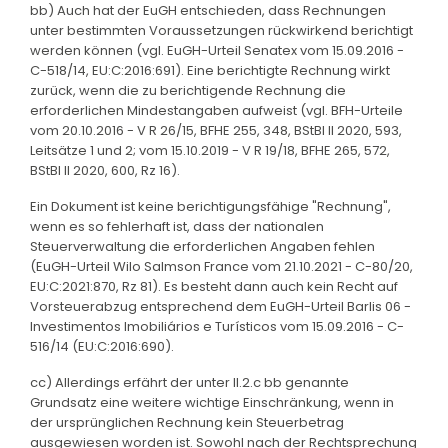
bb) Auch hat der EuGH entschieden, dass Rechnungen
unter bestimmten Voraussetzungen rückwirkend berichtigt
werden können (vgl. EuGH-Urteil Senatex vom 15.09.2016 -
C-518/14, EU:C:2016:691). Eine berichtigte Rechnung wirkt
zurück, wenn die zu berichtigende Rechnung die
erforderlichen Mindestangaben aufweist (vgl. BFH-Urteile
vom 20.10.2016 - V R 26/15, BFHE 255, 348, BStBl II 2020, 593,
Leitsätze 1 und 2; vom 15.10.2019 - V R 19/18, BFHE 265, 572,
BStBl II 2020, 600, Rz 16).
Ein Dokument ist keine berichtigungsfähige "Rechnung",
wenn es so fehlerhaft ist, dass der nationalen
Steuerverwaltung die erforderlichen Angaben fehlen
(EuGH-Urteil Wilo Salmson France vom 21.10.2021 - C-80/20,
EU:C:2021:870, Rz 81). Es besteht dann auch kein Recht auf
Vorsteuerabzug entsprechend dem EuGH-Urteil Barlis 06 -
Investimentos Imobiliários e Turísticos vom 15.09.2016 - C-
516/14 (EU:C:2016:690).
cc) Allerdings erfährt der unter II.2.c bb genannte
Grundsatz eine weitere wichtige Einschränkung, wenn in
der ursprünglichen Rechnung kein Steuerbetrag
ausgewiesen worden ist. Sowohl nach der Rechtsprechung