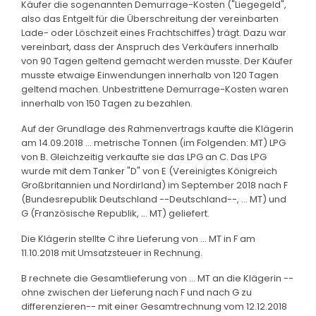
Käufer die sogenannten Demurrage-Kosten ("Liegegeld",
also das Entgelt für die Überschreitung der vereinbarten
Lade- oder Löschzeit eines Frachtschiffes) trägt. Dazu war
vereinbart, dass der Anspruch des Verkäufers innerhalb
von 90 Tagen geltend gemacht werden musste. Der Käufer
musste etwaige Einwendungen innerhalb von 120 Tagen
geltend machen. Unbestrittene Demurrage-Kosten waren
innerhalb von 150 Tagen zu bezahlen.
Auf der Grundlage des Rahmenvertrags kaufte die Klägerin
am 14.09.2018 ... metrische Tonnen (im Folgenden: MT) LPG
von B. Gleichzeitig verkaufte sie das LPG an C. Das LPG
wurde mit dem Tanker "D" von E (Vereinigtes Königreich
Großbritannien und Nordirland) im September 2018 nach F
(Bundesrepublik Deutschland --Deutschland--, ... MT) und
G (Französische Republik, ... MT) geliefert.
Die Klägerin stellte C ihre Lieferung von ... MT in F am
11.10.2018 mit Umsatzsteuer in Rechnung.
B rechnete die Gesamtlieferung von ... MT an die Klägerin --
ohne zwischen der Lieferung nach F und nach G zu
differenzieren-- mit einer Gesamtrechnung vom 12.12.2018