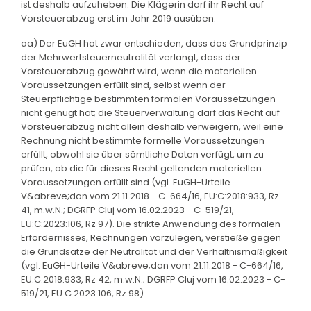
ist deshalb aufzuheben. Die Klägerin darf ihr Recht auf
Vorsteuerabzug erst im Jahr 2019 ausüben.
aa) Der EuGH hat zwar entschieden, dass das Grundprinzip
der Mehrwertsteuerneutralität verlangt, dass der
Vorsteuerabzug gewährt wird, wenn die materiellen
Voraussetzungen erfüllt sind, selbst wenn der
Steuerpflichtige bestimmten formalen Voraussetzungen
nicht genügt hat; die Steuerverwaltung darf das Recht auf
Vorsteuerabzug nicht allein deshalb verweigern, weil eine
Rechnung nicht bestimmte formelle Voraussetzungen
erfüllt, obwohl sie über sämtliche Daten verfügt, um zu
prüfen, ob die für dieses Recht geltenden materiellen
Voraussetzungen erfüllt sind (vgl. EuGH-Urteile
V&abreve;dan vom 21.11.2018 - C-664/16, EU:C:2018:933, Rz
41, m.w.N.; DGRFP Cluj vom 16.02.2023 - C-519/21,
EU:C:2023:106, Rz 97). Die strikte Anwendung des formalen
Erfordernisses, Rechnungen vorzulegen, verstieße gegen
die Grundsätze der Neutralität und der Verhältnismäßigkeit
(vgl. EuGH-Urteile V&abreve;dan vom 21.11.2018 - C-664/16,
EU:C:2018:933, Rz 42, m.w.N.; DGRFP Cluj vom 16.02.2023 - C-
519/21, EU:C:2023:106, Rz 98).