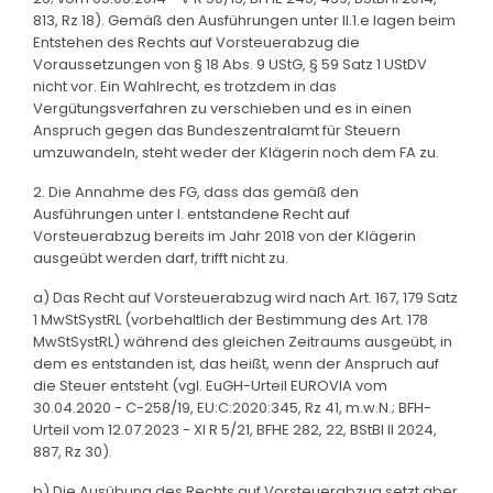
813, Rz 18). Gemäß den Ausführungen unter II.1.e lagen beim
Entstehen des Rechts auf Vorsteuerabzug die
Voraussetzungen von § 18 Abs. 9 UStG, § 59 Satz 1 UStDV
nicht vor. Ein Wahlrecht, es trotzdem in das
Vergütungsverfahren zu verschieben und es in einen
Anspruch gegen das Bundeszentralamt für Steuern
umzuwandeln, steht weder der Klägerin noch dem FA zu.
2. Die Annahme des FG, dass das gemäß den
Ausführungen unter I. entstandene Recht auf
Vorsteuerabzug bereits im Jahr 2018 von der Klägerin
ausgeübt werden darf, trifft nicht zu.
a) Das Recht auf Vorsteuerabzug wird nach Art. 167, 179 Satz
1 MwStSystRL (vorbehaltlich der Bestimmung des Art. 178
MwStSystRL) während des gleichen Zeitraums ausgeübt, in
dem es entstanden ist, das heißt, wenn der Anspruch auf
die Steuer entsteht (vgl. EuGH-Urteil EUROVIA vom
30.04.2020 - C-258/19, EU:C:2020:345, Rz 41, m.w.N.; BFH-
Urteil vom 12.07.2023 - XI R 5/21, BFHE 282, 22, BStBl II 2024,
887, Rz 30).
b) Die Ausübung des Rechts auf Vorsteuerabzug setzt aber