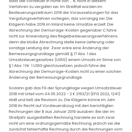
dass die Vorsteuer in Höhe von ... € nicht in diesem
Verfahren zu vergüten sei. Im Streitfall würden im
Besteuerungszeitraum 2019 die Voraussetzungen für das
Vergütungsverfahren vorliegen, das vorrangig sei. Die
Klägerin habe 2019 im Inland keine Umsätze erzielt. Die
Abrechnung der Demurrage-Kosten gegenüber C führe
nicht zur Anwendung des Regelbesteuerungsverfahrens;
denn die bloße Abrechnung stelle keine Lieferung oder
sonstige Leistung dar. Zwar wäre eine Änderung der
Bemessungsgrundlage gemäß § 17 Abs. 1 des
Umsatzsteuergesetzes (UStG) einem Umsatz im Sinne von
§ 1 Abs. 1 Nr. 1 UStG gleichzusetzen; jedoch führe die
Abrechnung der Demurrage-Kosten nicht zu einer solchen
Änderung der Bemessungsgrundlage.
Sodann gab das FG der Sprungklage wegen Umsatzsteuer
2018 mit Urteil vom 04.05.2022 - 2 K 2193/21 (EFG 2022, 1241)
statt und ließ die Revision zu. Die Klägerin könne im Jahr
2018 ihr Recht auf Vorsteuerabzug mit den berichtigten
Rechnungen der B aus Januar 2019 ausüben. Bei der im
Streitjahr ausgestellten Rechnung handele es sich zwar
nicht um eine ordnungsgemäße Rechnung; jedoch sei die
zunächst fehlerhafte Rechnung durch die Rechnungen vom