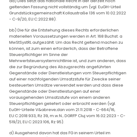
aa) Dies setzt das nationale Recht in der derzeit noch
geltenden Fassung nicht vollständig um (vgl. EuGH-Urteil
Grundstücksgemeinschaft Kollaustraße 136 vom 10.02.2022
- C-9/20, EU:C:2022:88).
bb) Die für die Entstehung dieses Rechts erforderlichen
materiellen Voraussetzungen werden in Art. 168 Buchst. a
MwStSystRL aufgezählt. Um das Recht geltend machen zu
können, ist zum einen erforderlich, dass der Betroffene
Steuerpflichtiger im Sinne der
Mehrwertsteuersystemrichtlinie ist, und zum anderen, dass
die zur Begründung des Abzugsrechts angeführten
Gegenstände oder Dienstleistungen vom Steuerpflichtigen
auf einer nachfolgenden Umsatzstufe für Zwecke seiner
besteuerten Umsätze verwendet werden und dass diese
Gegenstände oder Dienstleistungen auf einer
vorausgehenden Umsatzstufe von einem anderen
Steuerpflichtigen geliefert oder erbracht werden (vgl.
EuGH-Urteile V&abreve;dan vom 21.11.2018 - C-664/16,
EU:C:2018:933, Rz 39, m.w.N.; DGRFP Cluj vom 16.02.2023 - C-
519/21, EU:C:2023:106, Rz 95).
d) Ausgehend davon hat das FG in seinem Urteil im