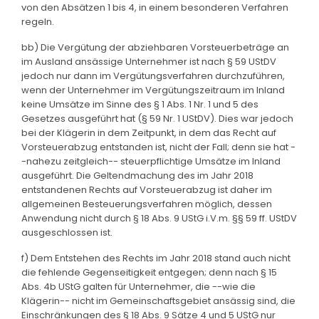
von den Absätzen 1 bis 4, in einem besonderen Verfahren
regeln.
bb) Die Vergütung der abziehbaren Vorsteuerbeträge an
im Ausland ansässige Unternehmer ist nach § 59 UStDV
jedoch nur dann im Vergütungsverfahren durchzuführen,
wenn der Unternehmer im Vergütungszeitraum im Inland
keine Umsätze im Sinne des § 1 Abs. 1 Nr. 1 und 5 des
Gesetzes ausgeführt hat (§ 59 Nr. 1 UStDV). Dies war jedoch
bei der Klägerin in dem Zeitpunkt, in dem das Recht auf
Vorsteuerabzug entstanden ist, nicht der Fall; denn sie hat -
-nahezu zeitgleich-- steuerpflichtige Umsätze im Inland
ausgeführt. Die Geltendmachung des im Jahr 2018
entstandenen Rechts auf Vorsteuerabzug ist daher im
allgemeinen Besteuerungsverfahren möglich, dessen
Anwendung nicht durch § 18 Abs. 9 UStG i.V.m. §§ 59 ff. UStDV
ausgeschlossen ist.
f) Dem Entstehen des Rechts im Jahr 2018 stand auch nicht
die fehlende Gegenseitigkeit entgegen; denn nach § 15
Abs. 4b UStG galten für Unternehmer, die --wie die
Klägerin-- nicht im Gemeinschaftsgebiet ansässig sind, die
Einschränkungen des § 18 Abs. 9 Sätze 4 und 5 UStG nur