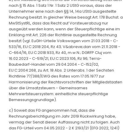
nach § 15 Abs. 1 Satz 1 Nr. 1 Satz 2 UStG voraus, dass der
Unternehmer eine nach den §§ 14, 14a UStG ausgestellte
Rechnung besitzt. In gleicher Weise besagt Art. 178 Buchst. a
MwStSystRL, dass das Recht auf Vorsteuerabzug nur
ausgeübt werden kann, wenn der Steuerpflichtige eine im
Einklang mit Art. 226 der Richtlinie ausgestellte Rechnung
besitzt (vgl. EuGH-Urteile Volkswagen vom 21.03.2018 - C-
533/16, EU:C:2018:204, Rz 43; V&abreve;dan vom 21.11.2018 -
C-664/16, EU:C:2018:933, Rz 40, m.w.N.; DGRFP Cluj vom
16.02.2023 - C-519/21, EU:C:2023:106, Rz 96; Terra-
Baubedarf-Handel vom 29.04.2004 - C-152/02,
EU:C:2004:268, zu Art. 18 Abs. 2 Unterabs. 1 der Sechsten
Richtlinie 77/388/EWG des Rates vom 17.05.1977 zur
Harmonisierung der Rechtsvorschriften der Mitgliedstaaten
über die Umsatzsteuern - Gemeinsames
Mehrwertsteuersystem: einheitliche steuerpflichtige
Bemessungsgrundlage).
c) Soweit das FG angenommen hat, dass die
Rechnungsberichtigung im Jahr 2019 Rückwirkung habe,
vermag der Senat dieser Auffassung nicht zu folgen. Auch
das FG-Urteil vom 04.05.2022 - 2 K 2193/21 (EFG 2022, 1241)