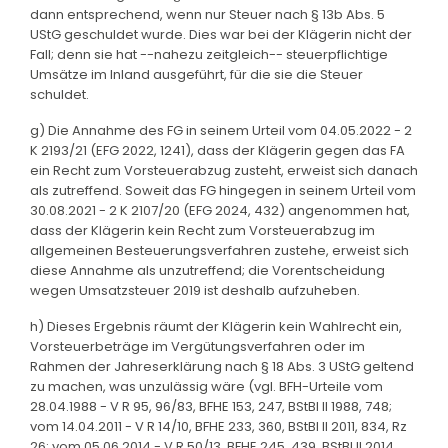
dann entsprechend, wenn nur Steuer nach § 13b Abs. 5
UStG geschuldet wurde. Dies war bei der Klägerin nicht der
Fall; denn sie hat --nahezu zeitgleich-- steuerpflichtige
Umsätze im Inland ausgeführt, für die sie die Steuer
schuldet.
g) Die Annahme des FG in seinem Urteil vom 04.05.2022 - 2
K 2193/21 (EFG 2022, 1241), dass der Klägerin gegen das FA
ein Recht zum Vorsteuerabzug zusteht, erweist sich danach
als zutreffend. Soweit das FG hingegen in seinem Urteil vom
30.08.2021 - 2 K 2107/20 (EFG 2024, 432) angenommen hat,
dass der Klägerin kein Recht zum Vorsteuerabzug im
allgemeinen Besteuerungsverfahren zustehe, erweist sich
diese Annahme als unzutreffend; die Vorentscheidung
wegen Umsatzsteuer 2019 ist deshalb aufzuheben.
h) Dieses Ergebnis räumt der Klägerin kein Wahlrecht ein,
Vorsteuerbeträge im Vergütungsverfahren oder im
Rahmen der Jahreserklärung nach § 18 Abs. 3 UStG geltend
zu machen, was unzulässig wäre (vgl. BFH-Urteile vom
28.04.1988 - V R 95, 96/83, BFHE 153, 247, BStBl II 1988, 748;
vom 14.04.2011 - V R 14/10, BFHE 233, 360, BStBl II 2011, 834, Rz
26; vom 05.06.2014 - V R 50/13, BFHE 245, 439, BStBl II 2014,