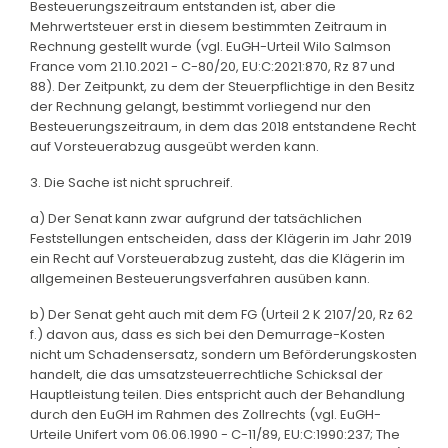
Besteuerungszeitraum entstanden ist, aber die
Mehrwertsteuer erst in diesem bestimmten Zeitraum in
Rechnung gestellt wurde (vgl. EuGH-Urteil Wilo Salmson
France vom 21.10.2021 - C-80/20, EU:C:2021:870, Rz 87 und
88). Der Zeitpunkt, zu dem der Steuerpflichtige in den Besitz
der Rechnung gelangt, bestimmt vorliegend nur den
Besteuerungszeitraum, in dem das 2018 entstandene Recht
auf Vorsteuerabzug ausgeübt werden kann.
3. Die Sache ist nicht spruchreif.
a) Der Senat kann zwar aufgrund der tatsächlichen
Feststellungen entscheiden, dass der Klägerin im Jahr 2019
ein Recht auf Vorsteuerabzug zusteht, das die Klägerin im
allgemeinen Besteuerungsverfahren ausüben kann.
b) Der Senat geht auch mit dem FG (Urteil 2 K 2107/20, Rz 62
f.) davon aus, dass es sich bei den Demurrage-Kosten
nicht um Schadensersatz, sondern um Beförderungskosten
handelt, die das umsatzsteuerrechtliche Schicksal der
Hauptleistung teilen. Dies entspricht auch der Behandlung
durch den EuGH im Rahmen des Zollrechts (vgl. EuGH-
Urteile Unifert vom 06.06.1990 - C-11/89, EU:C:1990:237; The