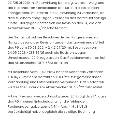
23./25.01.2019 mit Rückwirkung berichtigt worden. Aufgrund
der besonderen Konstellation des Streitfalls sei es nicht
sachgerecht, im Streitfall die Rückwirkung zu verneinen, da
dies zu einem endgültigen Versagen des Vorsteuerabzugs
führte. Hiergegen richtet sich die Revision des FA, die das
Aktenzeichen XI R 17/22 erhalten hat.
Der Senat hat auf die Beschwerde der Klägerin wegen
Nichtzulassung der Revision gegen das abweisende Urteil
des FG vom 30.08.2021 - 2 K 2107/20 mit Beschluss vom
24.05.2023 - XI B 86/21 auch die Revision wegen
Umsatzsteuer 2019 zugelassen. Das Revisionsverfahren hat
das Aktenzeichen XI R 16/23 erhalten.
Mit Beschluss vom 13.03.2024 hat der Senat das Verfahren
XI R 16/23 mit dem Verfahren XI R 17/22 zur gemeinsamen
Verhandlung und Entscheidung verbunden. Das Verfahren
wird seither unter dem Aktenzeichen XI R 17/22 fortgeführt.
Mit der Revision wegen Umsatzsteuer 2018 rügt das FA, dass
das FG in seiner Entscheidung nur die fehlende
Rechnungsangabe gemäß § 14 Abs. 4 Nr. 8 UStG
berücksichtigt habe, obgleich die streitige Rechnung