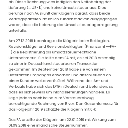
ab. Diese Rechnung wies lediglich den Nettobetrag der
Lieferung (... US-$) und keine Umsatzsteuer aus. Dies
beruhte nach Auskunft der Klägerin darauf, dass beide
Vertragsparteien irrtümlich zunächst davon ausgegangen
waren, dass die Lieferung der Umsatzsteuerlagerregelung
unterfalle.
Am 27.12.2018 beantragte die Klägerin beim Beklagten,
Revisionskläger und Revisionsbeklagten (Finanzamt --FA-
-) die Registrierung als umsatzsteuerrechtliche
Unternehmerin. Sie teilte dem FA mit, es sei 2018 erstmalig
zu einer in Deutschland steuerbaren Transaktion
gekommen. Im September 2018 habe sie von einem
Lieferanten Propangas erworben und anschließend an
einen Kunden weiterveräußert. Während des An- und
Verkaufs habe sich das LPG in Deutschland befunden, so
dass es sich jeweils um Inlandslieferungen handele. Es
liege jedoch noch keine zum Vorsteuerabzug
berechtigende Rechnung von B vor. Den Gesamtumsatz für
das Folgejahr 2019 schätzte die Klägerin mit 0 €.
Das FA erteilte der Klägerin am 22.01.2019 mit Wirkung zum
01.09.2018 eine inländische Steuernummer.