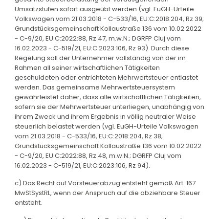
Umsatzstufen sofort ausgeübt werden (vgl. EuGH-Urteile
Volkswagen vom 21.03.2018 - C-533/16, EU:C:2018:204, Rz 39;
Grundstücksgemeinschaft Kollaustraße 136 vom 10.02.2022
- C-9/20, EU:C:2022:88, Rz 47, m.w.N.; DGRFP Cluj vom
16.02.2023 - C-519/21, EU:C:2023:106, Rz 93). Durch diese
Regelung soll der Unternehmer vollständig von der im
Rahmen all seiner wirtschaftlichen Tätigkeiten
geschuldeten oder entrichteten Mehrwertsteuer entlastet
werden. Das gemeinsame Mehrwertsteuersystem
gewährleistet daher, dass alle wirtschaftlichen Tätigkeiten,
sofern sie der Mehrwertsteuer unterliegen, unabhängig von
ihrem Zweck und ihrem Ergebnis in völlig neutraler Weise
steuerlich belastet werden (vgl. EuGH-Urteile Volkswagen
vom 21.03.2018 - C-533/16, EU:C:2018:204, Rz 38;
Grundstücksgemeinschaft Kollaustraße 136 vom 10.02.2022
- C-9/20, EU:C:2022:88, Rz 48, m.w.N.; DGRFP Cluj vom
16.02.2023 - C-519/21, EU:C:2023:106, Rz 94).
c) Das Recht auf Vorsteuerabzug entsteht gemäß Art. 167
MwStSystRL, wenn der Anspruch auf die abziehbare Steuer
entsteht.