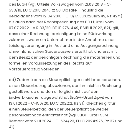
des EuGH (vgl. Urteile Volkswagen vom 21.03.2018 - C-
533/16, EU:C:2018:204, Rz 50; Biosafe - Indústria de
Reciclagens vom 12.04.2018 - C-8/17, EU:C:2018:249, Rz 42 f.)
als auch nach der Rechtsprechung des BFH (Urteil vom
07.07.2022 - V R 33/20, BFHE 276, 449, BStBl II 2022, 821) gilt,
dass einer Rechnungsberichtigung keine Rückwirkung
zukommt, wenn ein Unternehmer in der Annahme einer
Leistungserbringung im Ausland eine Ausgangsrechnung
ohne inländischen Steuerausweis erteilt hat, und erst mit
dem Besitz der berichtigten Rechnung die materiellen und
formellen Voraussetzungen des Rechts auf
Vorsteuerabzug vorliegen.
dd) Zudem kann ein Steuerpflichtiger nicht beanspruchen,
einen Steuerbetrag abzuziehen, der ihm nicht in Rechnung
gestellt wurde und den er folglich nicht auf den
Endverbraucher abgewälzt hat (EuGH-Urteil Zipvit vom
13.01.2022 - C-156/20, EU:C:2022:2, Rz 31). Gleiches gilt für
einen Steuerbetrag, den der Steuerpflichtige weder
geschuldet noch entrichtet hat (vgl. EuGH-Urteil SEM
Remont vom 21.11.2024 - C-624/23, EU:C:2024:976, Rz 37 und
41).