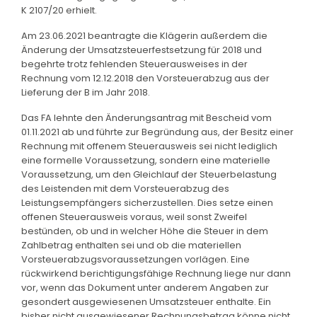
K 2107/20 erhielt.
Am 23.06.2021 beantragte die Klägerin außerdem die
Änderung der Umsatzsteuerfestsetzung für 2018 und
begehrte trotz fehlenden Steuerausweises in der
Rechnung vom 12.12.2018 den Vorsteuerabzug aus der
Lieferung der B im Jahr 2018.
Das FA lehnte den Änderungsantrag mit Bescheid vom
01.11.2021 ab und führte zur Begründung aus, der Besitz einer
Rechnung mit offenem Steuerausweis sei nicht lediglich
eine formelle Voraussetzung, sondern eine materielle
Voraussetzung, um den Gleichlauf der Steuerbelastung
des Leistenden mit dem Vorsteuerabzug des
Leistungsempfängers sicherzustellen. Dies setze einen
offenen Steuerausweis voraus, weil sonst Zweifel
bestünden, ob und in welcher Höhe die Steuer in dem
Zahlbetrag enthalten sei und ob die materiellen
Vorsteuerabzugsvoraussetzungen vorlägen. Eine
rückwirkend berichtigungsfähige Rechnung liege nur dann
vor, wenn das Dokument unter anderem Angaben zur
gesondert ausgewiesenen Umsatzsteuer enthalte. Ein
bisher nicht ausgewiesener Rechnungsbetrag könne nicht