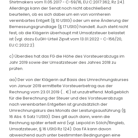
Shirtmakers vom 11.05.2017 - C-59/16, EU:C:2017:362, Rz 24).
Allerdings kann der Senat noch nicht abschließend
beurteilen, ob es sich dabei um ein von vornherein
vereinbartes Entgelt (§ 10 UStG) oder um eine Änderung der
Bemessungsgrundlage (§ 17 UStG) handelt. Auch steht nicht
fest, ob die Klägerin überhaupt mit Umsatzsteuer belastet
ist (vgl. dazu EuGH-Urteil Zipvit vom 13.01.2022 - C-156/20,
EU:C:2022:2).
c) Überdies hat das FG die Höhe des Vorsteuerabzugs im
Jahr 2019 sowie der Umsatzsteuer des Jahres 2018 zu
prüfen.
aa) Der von der Klägerin auf Basis des Umrechnungskurses
von Januar 2019 ermittelte Vorsteuerbetrag aus der
Rechnung vom 23.01.2019 (... €) ist unzutreffend. Maßgeblich
für die Berechnung der Steuer und des Vorsteuerabzugs
nach vereinbarten Entgelten ist grundsätzlich der
Umrechnungskurs des Monats der Leistungsausführung (§
16 Abs. 6 Satz 1 UStG). Dies gilt auch dann, wenn die
Rechnung später erteilt wird (vgl. Leipold in Sölch/Ringleb,
Umsatzsteuer, § 16 UStG Rz 124). Das FA kann davon
abweichend auch unter bestimmten Bedingungen eine