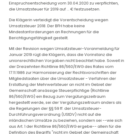
Einspruchsentscheidung vom 30.04.2020 zu verpflichten,
die Umsatzsteuer für 2019 auf ... € festzusetzen.
Die Klägerin verteidigt die Vorentscheidung wegen
Umsatzsteuer 2018. Der BFH habe keine
Mindestanforderungen an Rechnungen für die
Berichtigungsfähigkeit gestellt.
Mit der Revision wegen Umsatzsteuer-Voranmeldung für
Januar 2019 rügt die Klägerin, dass die Vorinstanz die
unionsrechtlichen Vorgaben nicht beachtet habe. Soweit in
der Dreizehnten Richtlinie 86/560/EWG des Rates vom
17.11.1986 zur Harmonisierung der Rechtsvorschriften der
Mitgliedstaaten über die Umsatzsteuer - Verfahren der
Erstattung der Mehrwertsteuer an nicht im Gebiet der
Gemeinschaft ansässige Steuerpflichtige (Richtlinie
86/560/EWG) ein Bezug zum Vergütungszeitraum
hergestellt werde, sei der Vergütungszeitraum anders als
die Regelungen der §§ 59 ff. der Umsatzsteuer-
Durchführungsverordnung (UStDV) nicht auf die
inländischen Umsätze zu beziehen, sondern sei --wie sich
aus Art. 1 der Richtlinie 86/560/EWG ergebe-- allein für die
Definition des Begriffs "nicht im Gebiet der Gemeinschaft