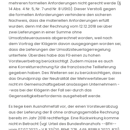
mehreren formellen Anforderungen nicht gerecht werde (§
14 Abs. 4 Nr. 5, Nr. 7 und Nr. 8 UStG). Dieser Verstoß gegen
die formellen Anforderungen verhindere den sicheren
Nachweis, dass die materiellen Anforderungen erfüllt
wurden; denn mit der Rechnung vom 12.12.2018 sei über
zwei Lieferungen in einer Summe ohne
Umsatzsteuerausweis abgerechnet worden, weil nach
dem Vortrag der Klägerin davon ausgegangen worden sei,
dass die Lieferungen der Umsatzsteuerlagerregelung
unterfiele. Überdies habe das FG einen zu hohen
Vorsteuerbetrag berücksichtigt. Zudem müsse es auch
eine Korrekturrechnung für die französische Teillieferung
gegeben haben. Des Weiteren sei zu berücksichtigen, dass
das Grundprinzip der Neutralität der Mehrwertsteuer bei
nicht im Gemeinschaftsgebiet ansässigen Unternehmern -
-was bei der Klägerin der Fall sei-durch das
Gegenseitigkeitserfordernis ausgehebelt werde.
Es liege kein Ausnahmefall vor, der einen Vorsteuerabzug
aus der Lieferung der B ohne ordnungsgemäße Rechnung
bereits im Jahr 2018 rechtfertige. Eine Rückwirkung komme
nicht in Betracht (vgl. Urteil des Bundesfinanzhofs --BFH--
vom 07.07.2022 - V R 33/20, BFHE 276, 449, BStBl II 2022, 821).