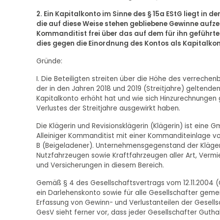
2. Ein Kapitalkonto im Sinne des § 15a EStG liegt in 
die auf diese Weise stehen gebliebene Gewinne aufz
Kommanditist frei über das auf dem für ihn geführt
dies gegen die Einordnung des Kontos als Kapitalkont
Gründe:
I. Die Beteiligten streiten über die Höhe des verrech
der in den Jahren 2018 und 2019 (Streitjahre) geltenden 
Kapitalkonto erhöht hat und wie sich Hinzurechnungen
Verlustes der Streitjahre ausgewirkt haben.
Die Klägerin und Revisionsklägerin (Klägerin) ist eine 
Alleiniger Kommanditist mit einer Kommanditeinlage v
B (Beigeladener). Unternehmensgegenstand der Klägeri
Nutzfahrzeugen sowie Kraftfahrzeugen aller Art, Vermi
und Versicherungen in diesem Bereich.
Gemäß § 4 des Gesellschaftsvertrags vom 12.11.2004 (Ge
ein Darlehenskonto sowie für alle Gesellschafter geme
Erfassung von Gewinn- und Verlustanteilen der Gesellsc
GesV sieht ferner vor, dass jeder Gesellschafter Gut