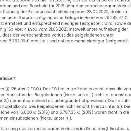
3 K 46/20, soweit es die Feststellung des verrechenbaren Verluste
zuheben und den Bescheid für 2018 über den verrechenbaren Verlus
 Aufhebung der Einspruchsentscheidung vom 28.02.2020, dahin zu
en unter Berücksichtigung einer Einlage in Höhe von 26.289,97 €
€ ermittelt und entsprechend niedriger festgestellt wird, sowie d
h § 15a Abs. 4 EStG vom 21.05.2021, insoweit unter Aufhebung der
n, dass der verrechenbare Verlust des Beigeladenen unter
von 8.787,35 € ermittelt und entsprechend niedriger festgestellt
geäußert.
sen (§ 126 Abs. 2 FGO). Das FG hat zutreffend erkannt, dass die vo
aren Verlustes des Beigeladenen (hierzu unter 1.) nicht zu beansta
unter 2.) dementsprechend als unbegründet abgewiesen. Die im Jahr
 Kapitalkonto des Beigeladenen nicht erhöht (hierzu unter 3.). Die
Höhe von 16.000 € (2018) und 8.787,35 € (2019) waren nicht in die
nen einzubeziehen (hierzu unter 4.).
ststellung des verrechenbaren Verlustes im Sinne des § 15a Abs. 4