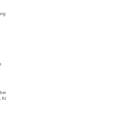
ung
s
 bei
, Rz