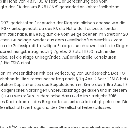
s in Höhe von 48.151,36 € fest. Der Berechnung des vom
legte das FA den um 8.787,35 € geminderten Jahresfehlbetrag
2021 gerichteten Einsprüche der Klägerin blieben ebenso wie die
s FG-- unbegründet, da das FA die Höhe der festzustellenden
 ermittelt habe. In Bezug auf die vom Beigeladenen im Streitjahr 20
htlichen Grundlage. Weder aus dem Gesellschafterbeschluss vom
 die Zulässigkeit freiwilliger Einlagen. Auch soweit sich die Kläger
zurechnungsbetrag nach § 7g Abs. 2 Satz 1 EStG nicht in die
e, sei die Klage unbegründet. Außerbilanzielle Korrekturen
§ 15a EStG nicht.
sion im Wesentlichen mit der Verletzung von Bundesrecht. Das FG
höhende Hinzurechnungsbetrag nach § 7g Abs. 2 Satz 1 EStG bei 
lichen Kapitalkontos des Beigeladenen im Sinne des § 15a Abs. 1 
h klägerisches Vorbringen unberücksichtigt gelassen und in diesem
FGO) verstoßen. Zudem habe das FG die im Streitjahr 2018
 des Kapitalkontos des Beigeladenen unberücksichtigt gelassen. Di
esellschaftsvertrags und des Gesellschafterbeschlusses.