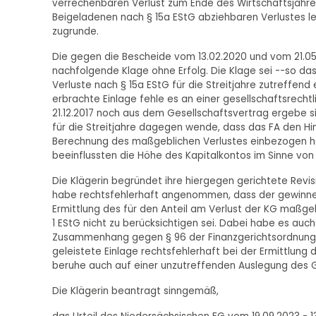
verrechenbaren Verlust zum Ende des Wirtschaftsjahre
Beigeladenen nach § 15a EStG abziehbaren Verlustes 
zugrunde.
Die gegen die Bescheide vom 13.02.2020 und vom 21.05.
nachfolgende Klage ohne Erfolg. Die Klage sei --so da
Verluste nach § 15a EStG für die Streitjahre zutreffend
erbrachte Einlage fehle es an einer gesellschaftsrec
21.12.2017 noch aus dem Gesellschaftsvertrag ergebe sich
für die Streitjahre dagegen wende, dass das FA den Hin
Berechnung des maßgeblichen Verlustes einbezogen hab
beeinflussten die Höhe des Kapitalkontos im Sinne von 
Die Klägerin begründet ihre hiergegen gerichtete Revi
habe rechtsfehlerhaft angenommen, dass der gewinner
Ermittlung des für den Anteil am Verlust der KG maßgeb
1 EStG nicht zu berücksichtigen sei. Dabei habe es auc
Zusammenhang gegen § 96 der Finanzgerichtsordnung (
geleistete Einlage rechtsfehlerhaft bei der Ermittlung
beruhe auch auf einer unzutreffenden Auslegung des G
Die Klägerin beantragt sinngemäß,