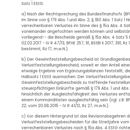
Satz 1 EStG.
a) Nach der Rechtsprechung des Bundesfinanzhofs (BFH)
im Sinne von § 179 Abs. 1 und Abs. 2, § 180 Abs. 1 Satz 
verrechenbaren Verlustes im Sinne des § 15a Abs. 4 S
voneinander angefochten werden können und selbständi
vorliegend-- die Bescheide gemäß § 15a Abs. 4 Satz 5 
02.02.2017 - IV R 47/13, BFHE 257, 91, BStBl II 2017, 391, 
bestimmt, Rz 17, m.w.N.).
b) Der Gewinnfeststellungsbescheid ist Grundlagenbescheid
Verlustfeststellungsbescheid, soweit er den Anteil ei
etwaige Ergebnis von Ergänzungsbilanzen feststellt, die
Halbsatz 1 EStG ausmachen. Der Verlustfeststellungsbe
Gewinnfeststellungsbescheids zu treffende Feststellu
steuerpflichtigen Einkünfte gemäß § 179 Abs. 1 und Abs. 2
hinsichtlich der Ausgleichsfähigkeit des Verlustes entfa
einem Kommanditisten ausgleichsfähig sein (vgl. z.B. BFH-
22; vom 20.08.2015 - IV R 41/12, Rz 27, m.w.N.).
c) Vor diesem Hintergrund ist das Revisionsbegehren de
Verlustfeststellungsbescheiden für die Streitjahre vom
verrechenbaren Verlustes nach § 15a Abs. 4 EStG richte