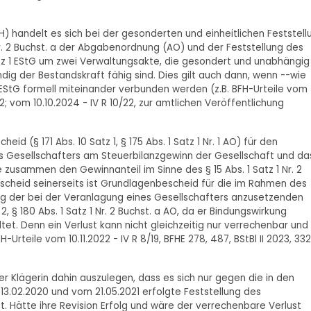
 handelt es sich bei der gesonderten und einheitlichen Feststell
1 Nr. 2 Buchst. a der Abgabenordnung (AO) und der Feststellung des
atz 1 EStG um zwei Verwaltungsakte, die gesondert und unabhängig
g der Bestandskraft fähig sind. Dies gilt auch dann, wenn --wie
EStG formell miteinander verbunden werden (z.B. BFH-Urteile vom
Rz 12; vom 10.10.2024 - IV R 10/22, zur amtlichen Veröffentlichung
 (§ 171 Abs. 10 Satz 1, § 175 Abs. 1 Satz 1 Nr. 1 AO) für den
nes Gesellschafters am Steuerbilanzgewinn der Gesellschaft und da
 zusammen den Gewinnanteil im Sinne des § 15 Abs. 1 Satz 1 Nr. 2
scheid seinerseits ist Grundlagenbescheid für die im Rahmen des
ng der bei der Veranlagung eines Gesellschafters anzusetzenden
, § 180 Abs. 1 Satz 1 Nr. 2 Buchst. a AO, da er Bindungswirkung
ltet. Denn ein Verlust kann nicht gleichzeitig nur verrechenbar und
Urteile vom 10.11.2022 - IV R 8/19, BFHE 278, 487, BStBl II 2023, 332
r Klägerin dahin auszulegen, dass es sich nur gegen die in den
 13.02.2020 und vom 21.05.2021 erfolgte Feststellung des
t. Hätte ihre Revision Erfolg und wäre der verrechenbare Verlust