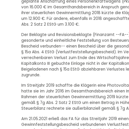
geplante Anschaffung eines Personenkraftwagens (Pkw
von 16.000 € im Gesamthandsbereich in Anspruch geno
ihrer steuerlichen Gewinnermittlung 2018 kürzte die K
um 12.900 €. Für andere, ebenfalls in 2018 angeschaff
Abs. 2 Satz 2 EStG um 3.100 €.
Der Beklagte und Revisionsbeklagte (Finanzamt --FA--) 
gesonderte und einheitliche Feststellung von Besteue
Bescheid verbunden-- einen Bescheid über die gesonde
§ 15a Abs. 4 EStG (Verlustfeststellungsbescheid). Im V
verrechenbaren Verlust zum Ende des Wirtschaftsjahres
Kapitalkonto III gebuchte Einlage nicht in der Kapita
Beigeladenen nach § 15a EStG abziehbaren Verlustes 
zugrunde.
Im Streitjahr 2019 schaffte die Klägerin eine Photovol
hatte sie im Jahr 2016 im Gesamthandsbereich einen 
Rahmen der steuerlichen Gewinnermittlung 2019 kürzte
gemäß § 7g Abs. 2 Satz 2 EStG um einen Betrag in Höhe
Steuerbilanz rechnete sie außerbilanziell gemäß § 7g Ab
Am 21.05.2021 erließ das FA für das Streitjahr 2019 ei
Gewinnfeststellungsbescheid verbundenen Verlustfests