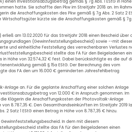
) einen Investitionsabzugsbetrag gemäß § 7g Abs. 1 EStG in Höhe
mmen hatte. Sie schaffte den Pkw im Streitjahr 2018 an. Im Rahm
lägerin die Anschaffungskosten des Pkw gemäß § 7g Abs. 2 Satz 2 
te Wirtschaftsgüter kürzte sie die Anschaffungskosten gemäß § 7g
erließ am 13.02.2020 für das Streitjahr 2018 einen Bescheid über 
rungsgrundlagen (Gewinnfeststellungsbescheid) sowie --mit dies
rte und einheitliche Feststellung des verrechenbaren Verlustes 
erlustfeststellungsbescheid stellte das FA für den Beigeladenen ei
 in Höhe von 32.574,32 € fest. Dabei berücksichtigte es die auf 
lkontenentwicklung gemäß § 15a EStG. Der Berechnung des vom
legte das FA den um 16.000 € geminderten Jahresfehlbetrag
taik-Anlage an. Für die geplante Anschaffung einer solchen Anlage
Investitionsabzugsbetrag von 12.000 € in Anspruch genommen. Im
 die Klägerin die Anschaffungskosten der Photovoltaik-Anlage
 von 8.787,35 €. Den Gesamthandseinkünften im Streitjahr 2019 l
s. 2 Satz 1 EStG einen Betrag in Höhe von 8.787,35 € hinzu.
nen Gewinnfeststellungsbescheid. In dem mit diesem
tellungsbescheid stellte das FA für den Beigeladenen einen