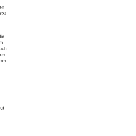
en
EStG
die
em
nach
nen
dem
aut