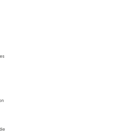
ses
on
die