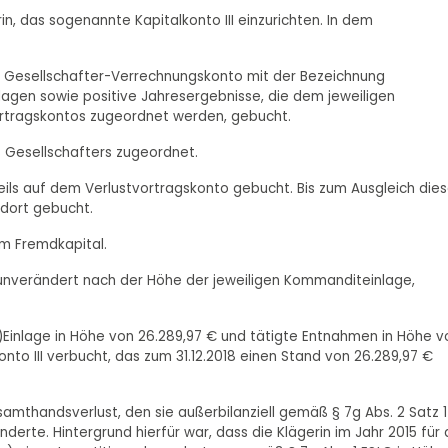
in, das sogenannte Kapitalkonto III einzurichten. In dem
eres Gesellschafter-Verrechnungskonto mit der Bezeichnung
nlagen sowie positive Jahresergebnisse, die dem jeweiligen
vortragskontos zugeordnet werden, gebucht.
es Gesellschafters zugeordnet.
ils auf dem Verlustvortragskonto gebucht. Bis zum Ausgleich die
 dort gebucht.
im Fremdkapital.
unverändert nach der Höhe der jeweiligen Kommanditeinlage,
-)Einlage in Höhe von 26.289,97 € und tätigte Entnahmen in Höhe v
nto III verbucht, das zum 31.12.2018 einen Stand von 26.289,97 €
esamthandsverlust, den sie außerbilanziell gemäß § 7g Abs. 2 Satz 1
erte. Hintergrund hierfür war, dass die Klägerin im Jahr 2015 für 