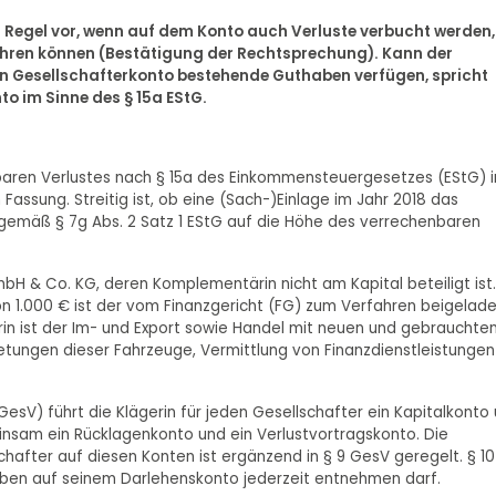
der Regel vor, wenn auf dem Konto auch Verluste verbucht werden,
ehren können (Bestätigung der Rechtsprechung). Kann der
en Gesellschafterkonto bestehende Guthaben verfügen, spricht
o im Sinne des § 15a EStG.
enbaren Verlustes nach § 15a des Einkommensteuergesetzes (EStG) i
Fassung. Streitig ist, ob eine (Sach-)Einlage im Jahr 2018 das
 gemäß § 7g Abs. 2 Satz 1 EStG auf die Höhe des verrechenbaren
GmbH & Co. KG, deren Komplementärin nicht am Kapital beteiligt ist.
on 1.000 € ist der vom Finanzgericht (FG) zum Verfahren beigelad
n ist der Im- und Export sowie Handel mit neuen und gebrauchte
etungen dieser Fahrzeuge, Vermittlung von Finanzdienstleistungen
sV) führt die Klägerin für jeden Gesellschafter ein Kapitalkonto
insam ein Rücklagenkonto und ein Verlustvortragskonto. Die
hafter auf diesen Konten ist ergänzend in § 9 GesV geregelt. § 10
haben auf seinem Darlehenskonto jederzeit entnehmen darf.