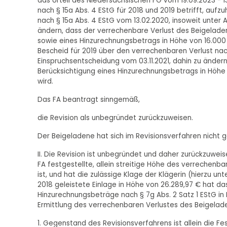
das Urteil des Niedersächsischen FG vom 19.09.2023 - 1
nach § 15a Abs. 4 EStG für 2018 und 2019 betrifft, auf
nach § 15a Abs. 4 EStG vom 13.02.2020, insoweit unter
ändern, dass der verrechenbare Verlust des Beigeladen
sowie eines Hinzurechnungsbetrags in Höhe von 16.000 
Bescheid für 2019 über den verrechenbaren Verlust nac
Einspruchsentscheidung vom 03.11.2021, dahin zu änder
Berücksichtigung eines Hinzurechnungsbetrags in Höhe 
wird.
Das FA beantragt sinngemäß,
die Revision als unbegründet zurückzuweisen.
Der Beigeladene hat sich im Revisionsverfahren nicht 
II. Die Revision ist unbegründet und daher zurückzuwei
FA festgestellte, allein streitige Höhe des verrechenb
ist, und hat die zulässige Klage der Klägerin (hierzu 
2018 geleistete Einlage in Höhe von 26.289,97 € hat das
Hinzurechnungsbeträge nach § 7g Abs. 2 Satz 1 EStG in 
Ermittlung des verrechenbaren Verlustes des Beigelade
1. Gegenstand des Revisionsverfahrens ist allein die Fe