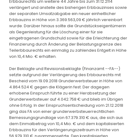
Erbbaurechts um weitere 44 Jahre bis zum 31.12.2114
verlängert und anstelle des bisherigen Erbbauzinses sowie
der separaten Umsatzabgabe ein neuer einheitlicher
Erbbauzins in Höhe von 3.369.563,09 € jährlich vereinbart
wurde. Darüber hinaus sollte die Grundstückseigentümerin
als Gegenleistung für die Löschung einer für sie
eingetragenen Grundschuld sowie für die Erleichterung der
Finanzierung durch Änderung der Belastungsgrenze des
Teilerbbaurechts ein einmalig zu zahlendes Entgelt in Höhe
von 10,4 Mio. € erhalten.
Der Beklagte und Revisionsbeklagte (Finanzamt --FA--)
setzte aufgrund der Verlängerung des Erbbaurechts mit
Bescheid vom 19.09.2018 Grunderwerbsteuer in Höhe von
4.864.524 € gegen die Klägerin fest. Der dagegen
erhobene Einspruch führte zu einer Herabsetzung der
Grunderwerbsteuer auf 4.042.758 € und blieb im Übrigen
ohne Erfolg. In der Einspruchsentscheidung vom 21.12.2018
ging das FA von einer grunderwerbsteuerrechtlichen
Bemessungsgrundlage von 67.379.310 € aus, die sich aus
dem Einmalbetrag von 10,4 Mio. € und dem kapitalisierten
Erbbauzins für den Verlängerungszeitraum in Höhe von
56.979.310 € zusammensetzte. Den kapitalisierten