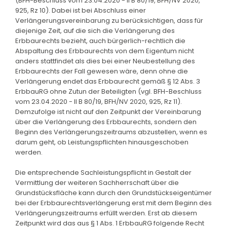
(BFH-Beschluss vom 23.04.2020 - II B 80/19, BFH/NV 2020,
925, Rz 10). Dabei ist bei Abschluss einer
Verlängerungsvereinbarung zu berücksichtigen, dass für
diejenige Zeit, auf die sich die Verlängerung des
Erbbaurechts bezieht, auch bürgerlich-rechtlich die
Abspaltung des Erbbaurechts von dem Eigentum nicht
anders stattfindet als dies bei einer Neubestellung des
Erbbaurechts der Fall gewesen wäre, denn ohne die
Verlängerung endet das Erbbaurecht gemäß § 12 Abs. 3
ErbbauRG ohne Zutun der Beteiligten (vgl. BFH-Beschluss
vom 23.04.2020 - II B 80/19, BFH/NV 2020, 925, Rz 11).
Demzufolge ist nicht auf den Zeitpunkt der Vereinbarung
über die Verlängerung des Erbbaurechts, sondern den
Beginn des Verlängerungszeitraums abzustellen, wenn es
darum geht, ob Leistungspflichten hinausgeschoben
werden.
Die entsprechende Sachleistungspflicht in Gestalt der
Vermittlung der weiteren Sachherrschaft über die
Grundstücksfläche kann durch den Grundstückseigentümer
bei der Erbbaurechtsverlängerung erst mit dem Beginn des
Verlängerungszeitraums erfüllt werden. Erst ab diesem
Zeitpunkt wird das aus § 1 Abs. 1 ErbbauRG folgende Recht