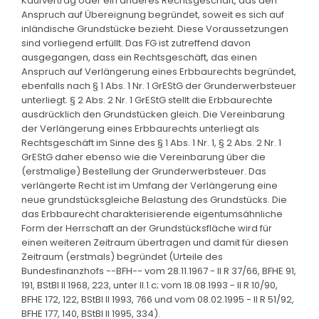
Kaufvertrag oder ein anderes Rechtsgeschäft, das den
Anspruch auf Übereignung begründet, soweit es sich auf
inländische Grundstücke bezieht. Diese Voraussetzungen
sind vorliegend erfüllt. Das FG ist zutreffend davon
ausgegangen, dass ein Rechtsgeschäft, das einen
Anspruch auf Verlängerung eines Erbbaurechts begründet,
ebenfalls nach § 1 Abs. 1 Nr. 1 GrEStG der Grunderwerbsteuer
unterliegt. § 2 Abs. 2 Nr. 1 GrEStG stellt die Erbbaurechte
ausdrücklich den Grundstücken gleich. Die Vereinbarung
der Verlängerung eines Erbbaurechts unterliegt als
Rechtsgeschäft im Sinne des § 1 Abs. 1 Nr. 1, § 2 Abs. 2 Nr. 1
GrEStG daher ebenso wie die Vereinbarung über die
(erstmalige) Bestellung der Grunderwerbsteuer. Das
verlängerte Recht ist im Umfang der Verlängerung eine
neue grundstücksgleiche Belastung des Grundstücks. Die
das Erbbaurecht charakterisierende eigentumsähnliche
Form der Herrschaft an der Grundstücksfläche wird für
einen weiteren Zeitraum übertragen und damit für diesen
Zeitraum (erstmals) begründet (Urteile des
Bundesfinanzhofs --BFH-- vom 28.11.1967 - II R 37/66, BFHE 91,
191, BStBl II 1968, 223, unter II.1.c; vom 18.08.1993 - II R 10/90,
BFHE 172, 122, BStBl II 1993, 766 und vom 08.02.1995 - II R 51/92,
BFHE 177, 140, BStBl II 1995, 334).