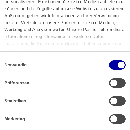
personalisieren, Funktionen für soziale Medien anbieten zu 
können und die Zugriffe auf unsere Website zu analysieren. 
Außerdem geben wir Informationen zu Ihrer Verwendung 
unserer Website an unsere Partner für soziale Medien, 
Bundeskanzlerplatz 2
Werbung und Analysen weiter. Unsere Partner führen diese 
53113 Bonn
Informationen möglicherweise mit weiteren Daten 
zusammen, die Sie ihnen bereitgestellt haben oder die sie 
Pressemitteilungen
AGB
|
im Rahmen Ihrer Nutzung der Dienste gesammelt haben.
Impressum
Datenschutz
|
Einwilligungsauswahl
Impressum
 | 
Datenschutz
Notwendig
Präferenzen
Zahlung & Versand
Rücksendungen/Widerrufsbelehrung
Muster Widerrufsformular (PDF)
Statistiken
Remissionsbedingungen für den Handel
Kündigungsformular
Marketing
Barrierefreiheit