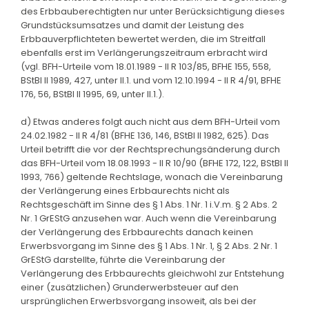
des Erbbauberechtigten nur unter Berücksichtigung dieses
Grundstücksumsatzes und damit der Leistung des
Erbbauverpflichteten bewertet werden, die im Streitfall
ebenfalls erst im Verlängerungszeitraum erbracht wird
(vgl. BFH-Urteile vom 18.01.1989 - II R 103/85, BFHE 155, 558,
BStBl II 1989, 427, unter II.1. und vom 12.10.1994 - II R 4/91, BFHE
176, 56, BStBl II 1995, 69, unter II.1.).
d) Etwas anderes folgt auch nicht aus dem BFH-Urteil vom
24.02.1982 - II R 4/81 (BFHE 136, 146, BStBl II 1982, 625). Das
Urteil betrifft die vor der Rechtsprechungsänderung durch
das BFH-Urteil vom 18.08.1993 - II R 10/90 (BFHE 172, 122, BStBl II
1993, 766) geltende Rechtslage, wonach die Vereinbarung
der Verlängerung eines Erbbaurechts nicht als
Rechtsgeschäft im Sinne des § 1 Abs. 1 Nr. 1 i.V.m. § 2 Abs. 2
Nr. 1 GrEStG anzusehen war. Auch wenn die Vereinbarung
der Verlängerung des Erbbaurechts danach keinen
Erwerbsvorgang im Sinne des § 1 Abs. 1 Nr. 1, § 2 Abs. 2 Nr. 1
GrEStG darstellte, führte die Vereinbarung der
Verlängerung des Erbbaurechts gleichwohl zur Entstehung
einer (zusätzlichen) Grunderwerbsteuer auf den
ursprünglichen Erwerbsvorgang insoweit, als bei der