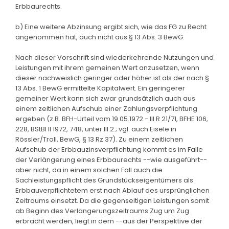
Erbbaurechts.
b) Eine weitere Abzinsung ergibt sich, wie das FG zu Recht
angenommen hat, auch nicht aus § 13 Abs. 3 BewG.
Nach dieser Vorschrift sind wiederkehrende Nutzungen und
Leistungen mit ihrem gemeinen Wert anzusetzen, wenn
dieser nachweislich geringer oder höher ist als der nach §
13 Abs. 1 BewG ermittelte Kapitalwert. Ein geringerer
gemeiner Wert kann sich zwar grundsätzlich auch aus
einem zeitlichen Aufschub einer Zahlungsverpflichtung
ergeben (z.B. BFH-Urteil vom 19.05.1972 - III R 21/71, BFHE 106,
228, BStBl II 1972, 748, unter III.2.; vgl. auch Eisele in
Rössler/Troll, BewG, § 13 Rz 37). Zu einem zeitlichen
Aufschub der Erbbauzinsverpflichtung kommt es im Falle
der Verlängerung eines Erbbaurechts --wie ausgeführt--
aber nicht, da in einem solchen Fall auch die
Sachleistungspflicht des Grundstückseigentümers als
Erbbauverpflichtetem erst nach Ablauf des ursprünglichen
Zeitraums einsetzt. Da die gegenseitigen Leistungen somit
ab Beginn des Verlängerungszeitraums Zug um Zug
erbracht werden, liegt in dem --aus der Perspektive der