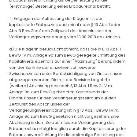
Erbbauzinsverpflichtung als Gegenleistung für die
(erstmalige) Bestellung eines Erbbaurechts betrifft.
4. Entgegen der Auffassung der Klägerin ist der
kapitalisierte Erbbauzins auch nicht nach § 13 Abs. 1 oder
Abs. 3 BewG auf den Zeitpunkt des Abschlusses der
Verlängerungsvereinbarung vom 13.08.2018 abzuzinsen.
a) Die Klägerin berücksichtigt nicht, dass die in § 13 Abs. 1
BewG i.V.m. Anlage 9a zum BewG geregelte Ermittlung des
Kapitalwerts ebenfalls auf einer "Abzinsung" beruht, indem
von der Summe der einzelnen Jahreswerte
Zwischenzinsen unter Berücksichtigung von Zinseszinsen
abgezogen werden. Die mit der Revision begehrte
(weitere) Abzinsung des nach § 13 Abs. 1 BewG i.V.m.
Anlage 9a zum BewG gebildeten Kapitalwerts der
Erbbauzinsen für den Verlängerungszeitraum auf den
Zeitpunkt des Abschlusses der
Verlängerungsvereinbarung ist in § 13 Abs. 1 BewG i.V.m.
Anlage 9a zum BewG gesetzlich nicht vorgesehen. Eine
Abzinsung in dem Zeitraum bis zur Verlängerung des
Erbbaurechts erfolgt lediglich durch die Kapitalisierung der
Erbbauzinsverpflichtung für die erstmalige Bestellung des