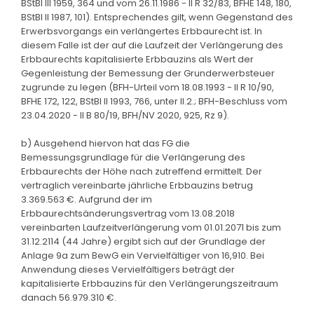
BStBl III 1959, 364 und vom 26.11.1986 - II R 32/83, BFHE 148, 180,
BStBl II 1987, 101). Entsprechendes gilt, wenn Gegenstand des
Erwerbsvorgangs ein verlängertes Erbbaurecht ist. In
diesem Falle ist der auf die Laufzeit der Verlängerung des
Erbbaurechts kapitalisierte Erbbauzins als Wert der
Gegenleistung der Bemessung der Grunderwerbsteuer
zugrunde zu legen (BFH-Urteil vom 18.08.1993 - II R 10/90,
BFHE 172, 122, BStBl II 1993, 766, unter II.2.; BFH-Beschluss vom
23.04.2020 - II B 80/19, BFH/NV 2020, 925, Rz 9).
b) Ausgehend hiervon hat das FG die
Bemessungsgrundlage für die Verlängerung des
Erbbaurechts der Höhe nach zutreffend ermittelt. Der
vertraglich vereinbarte jährliche Erbbauzins betrug
3.369.563 €. Aufgrund der im
Erbbaurechtsänderungsvertrag vom 13.08.2018
vereinbarten Laufzeitverlängerung vom 01.01.2071 bis zum
31.12.2114 (44 Jahre) ergibt sich auf der Grundlage der
Anlage 9a zum BewG ein Vervielfältiger von 16,910. Bei
Anwendung dieses Vervielfältigers beträgt der
kapitalisierte Erbbauzins für den Verlängerungszeitraum
danach 56.979.310 €.