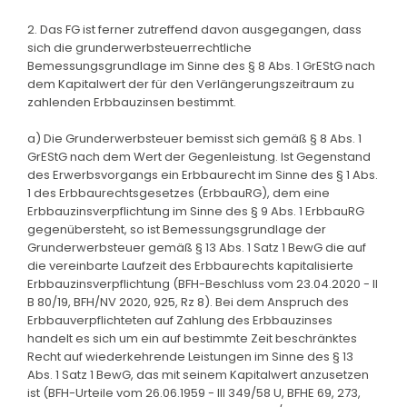
2. Das FG ist ferner zutreffend davon ausgegangen, dass
sich die grunderwerbsteuerrechtliche
Bemessungsgrundlage im Sinne des § 8 Abs. 1 GrEStG nach
dem Kapitalwert der für den Verlängerungszeitraum zu
zahlenden Erbbauzinsen bestimmt.
a) Die Grunderwerbsteuer bemisst sich gemäß § 8 Abs. 1
GrEStG nach dem Wert der Gegenleistung. Ist Gegenstand
des Erwerbsvorgangs ein Erbbaurecht im Sinne des § 1 Abs.
1 des Erbbaurechtsgesetzes (ErbbauRG), dem eine
Erbbauzinsverpflichtung im Sinne des § 9 Abs. 1 ErbbauRG
gegenübersteht, so ist Bemessungsgrundlage der
Grunderwerbsteuer gemäß § 13 Abs. 1 Satz 1 BewG die auf
die vereinbarte Laufzeit des Erbbaurechts kapitalisierte
Erbbauzinsverpflichtung (BFH-Beschluss vom 23.04.2020 - II
B 80/19, BFH/NV 2020, 925, Rz 8). Bei dem Anspruch des
Erbbauverpflichteten auf Zahlung des Erbbauzinses
handelt es sich um ein auf bestimmte Zeit beschränktes
Recht auf wiederkehrende Leistungen im Sinne des § 13
Abs. 1 Satz 1 BewG, das mit seinem Kapitalwert anzusetzen
ist (BFH-Urteile vom 26.06.1959 - III 349/58 U, BFHE 69, 273,