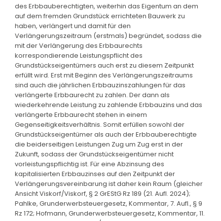
des Erbbauberechtigten, weiterhin das Eigentum an dem
auf dem fremden Grundstück errichteten Bauwerk zu
haben, verlängert und damit für den
Verlängerungszeitraum (erstmals) begründet, sodass die
mit der Verlängerung des Erbbaurechts
korrespondierende Leistungspflicht des
Grundstückseigentümers auch erst zu diesem Zeitpunkt
erfüllt wird. Erst mit Beginn des Verlängerungszeitraums
sind auch die jährlichen Erbbauzinszahlungen für das
verlängerte Erbbaurecht zu zahlen. Der dann als
wiederkehrende Leistung zu zahlende Erbbauzins und das
verlängerte Erbbaurecht stehen in einem
Gegenseitigkeitsverhältnis. Somit erfüllen sowohl der
Grundstückseigentümer als auch der Erbbauberechtigte
die beiderseitigen Leistungen Zug um Zug erst in der
Zukunft, sodass der Grundstückseigentümer nicht
vorleistungspflichtig ist. Für eine Abzinsung des
kapitalisierten Erbbauzinses auf den Zeitpunkt der
Verlängerungsvereinbarung ist daher kein Raum (gleicher
Ansicht Viskorf/Viskorf, § 2 GrEStG Rz 189 (21. Aufl. 2024);
Pahlke, Grunderwerbsteuergesetz, Kommentar, 7. Aufl., § 9
Rz 172; Hofmann, Grunderwerbsteuergesetz, Kommentar, 11.