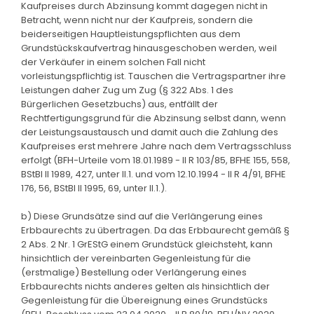
Kaufpreises durch Abzinsung kommt dagegen nicht in
Betracht, wenn nicht nur der Kaufpreis, sondern die
beiderseitigen Hauptleistungspflichten aus dem
Grundstückskaufvertrag hinausgeschoben werden, weil
der Verkäufer in einem solchen Fall nicht
vorleistungspflichtig ist. Tauschen die Vertragspartner ihre
Leistungen daher Zug um Zug (§ 322 Abs. 1 des
Bürgerlichen Gesetzbuchs) aus, entfällt der
Rechtfertigungsgrund für die Abzinsung selbst dann, wenn
der Leistungsaustausch und damit auch die Zahlung des
Kaufpreises erst mehrere Jahre nach dem Vertragsschluss
erfolgt (BFH-Urteile vom 18.01.1989 - II R 103/85, BFHE 155, 558,
BStBl II 1989, 427, unter II.1. und vom 12.10.1994 - II R 4/91, BFHE
176, 56, BStBl II 1995, 69, unter II.1.).
b) Diese Grundsätze sind auf die Verlängerung eines
Erbbaurechts zu übertragen. Da das Erbbaurecht gemäß §
2 Abs. 2 Nr. 1 GrEStG einem Grundstück gleichsteht, kann
hinsichtlich der vereinbarten Gegenleistung für die
(erstmalige) Bestellung oder Verlängerung eines
Erbbaurechts nichts anderes gelten als hinsichtlich der
Gegenleistung für die Übereignung eines Grundstücks