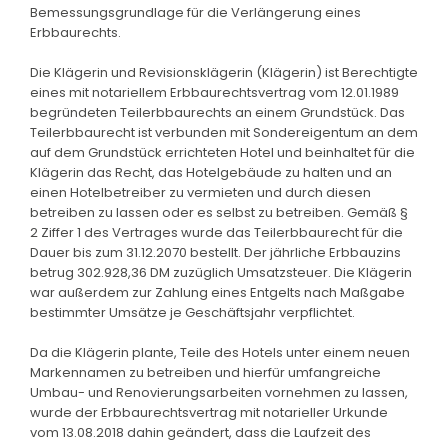
Bemessungsgrundlage für die Verlängerung eines
Erbbaurechts.
Die Klägerin und Revisionsklägerin (Klägerin) ist Berechtigte
eines mit notariellem Erbbaurechtsvertrag vom 12.01.1989
begründeten Teilerbbaurechts an einem Grundstück. Das
Teilerbbaurecht ist verbunden mit Sondereigentum an dem
auf dem Grundstück errichteten Hotel und beinhaltet für die
Klägerin das Recht, das Hotelgebäude zu halten und an
einen Hotelbetreiber zu vermieten und durch diesen
betreiben zu lassen oder es selbst zu betreiben. Gemäß §
2 Ziffer 1 des Vertrages wurde das Teilerbbaurecht für die
Dauer bis zum 31.12.2070 bestellt. Der jährliche Erbbauzins
betrug 302.928,36 DM zuzüglich Umsatzsteuer. Die Klägerin
war außerdem zur Zahlung eines Entgelts nach Maßgabe
bestimmter Umsätze je Geschäftsjahr verpflichtet.
Da die Klägerin plante, Teile des Hotels unter einem neuen
Markennamen zu betreiben und hierfür umfangreiche
Umbau- und Renovierungsarbeiten vornehmen zu lassen,
wurde der Erbbaurechtsvertrag mit notarieller Urkunde
vom 13.08.2018 dahin geändert, dass die Laufzeit des