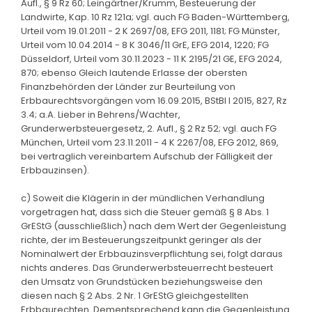
Aufl., § 9 Rz 60; Leingärtner/Krumm, Besteuerung der
Landwirte, Kap. 10 Rz 121a; vgl. auch FG Baden-Württemberg,
Urteil vom 19.01.2011 - 2 K 2697/08, EFG 2011, 1181; FG Münster,
Urteil vom 10.04.2014 - 8 K 3046/11 GrE, EFG 2014, 1220; FG
Düsseldorf, Urteil vom 30.11.2023 - 11 K 2195/21 GE, EFG 2024,
870; ebenso Gleich lautende Erlasse der obersten
Finanzbehörden der Länder zur Beurteilung von
Erbbaurechtsvorgängen vom 16.09.2015, BStBl I 2015, 827, Rz
3.4; a.A. Lieber in Behrens/Wachter,
Grunderwerbsteuergesetz, 2. Aufl., § 2 Rz 52; vgl. auch FG
München, Urteil vom 23.11.2011 - 4 K 2267/08, EFG 2012, 869,
bei vertraglich vereinbartem Aufschub der Fälligkeit der
Erbbauzinsen).
c) Soweit die Klägerin in der mündlichen Verhandlung
vorgetragen hat, dass sich die Steuer gemäß § 8 Abs. 1
GrEStG (ausschließlich) nach dem Wert der Gegenleistung
richte, der im Besteuerungszeitpunkt geringer als der
Nominalwert der Erbbauzinsverpflichtung sei, folgt daraus
nichts anderes. Das Grunderwerbsteuerrecht besteuert
den Umsatz von Grundstücken beziehungsweise den
diesen nach § 2 Abs. 2 Nr. 1 GrEStG gleichgestellten
Erbbaurechten. Dementsprechend kann die Gegenleistung