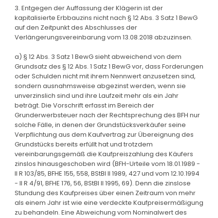
3. Entgegen der Auffassung der Klägerin ist der
kapitalisierte Erbbauzins nicht nach § 12 Abs. 3 Satz 1 BewG
auf den Zeitpunkt des Abschlusses der
Verlängerungsvereinbarung vom 13.08.2018 abzuzinsen.
a) § 12 Abs. 3 Satz 1 BewG sieht abweichend von dem
Grundsatz des § 12 Abs. 1 Satz 1 BewG vor, dass Forderungen
oder Schulden nicht mit ihrem Nennwert anzusetzen sind,
sondern ausnahmsweise abgezinst werden, wenn sie
unverzinslich sind und ihre Laufzeit mehr als ein Jahr
beträgt. Die Vorschrift erfasst im Bereich der
Grunderwerbsteuer nach der Rechtsprechung des BFH nur
solche Fälle, in denen der Grundstücksverkäufer seine
Verpflichtung aus dem Kaufvertrag zur Übereignung des
Grundstücks bereits erfüllt hat und trotzdem
vereinbarungsgemäß die Kaufpreiszahlung des Käufers
zinslos hinausgeschoben wird (BFH-Urteile vom 18.01.1989 -
II R 103/85, BFHE 155, 558, BStBl II 1989, 427 und vom 12.10.1994
- II R 4/91, BFHE 176, 56, BStBl II 1995, 69). Denn die zinslose
Stundung des Kaufpreises über einen Zeitraum von mehr
als einem Jahr ist wie eine verdeckte Kaufpreisermäßigung
zu behandeln. Eine Abweichung vom Nominalwert des