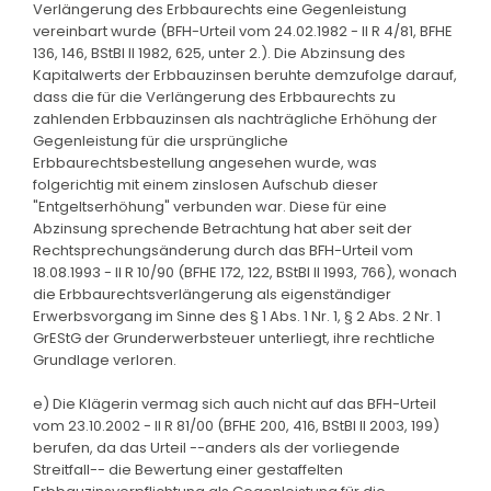
Verlängerung des Erbbaurechts eine Gegenleistung
vereinbart wurde (BFH-Urteil vom 24.02.1982 - II R 4/81, BFHE
136, 146, BStBl II 1982, 625, unter 2.). Die Abzinsung des
Kapitalwerts der Erbbauzinsen beruhte demzufolge darauf,
dass die für die Verlängerung des Erbbaurechts zu
zahlenden Erbbauzinsen als nachträgliche Erhöhung der
Gegenleistung für die ursprüngliche
Erbbaurechtsbestellung angesehen wurde, was
folgerichtig mit einem zinslosen Aufschub dieser
"Entgeltserhöhung" verbunden war. Diese für eine
Abzinsung sprechende Betrachtung hat aber seit der
Rechtsprechungsänderung durch das BFH-Urteil vom
18.08.1993 - II R 10/90 (BFHE 172, 122, BStBl II 1993, 766), wonach
die Erbbaurechtsverlängerung als eigenständiger
Erwerbsvorgang im Sinne des § 1 Abs. 1 Nr. 1, § 2 Abs. 2 Nr. 1
GrEStG der Grunderwerbsteuer unterliegt, ihre rechtliche
Grundlage verloren.
e) Die Klägerin vermag sich auch nicht auf das BFH-Urteil
vom 23.10.2002 - II R 81/00 (BFHE 200, 416, BStBl II 2003, 199)
berufen, da das Urteil --anders als der vorliegende
Streitfall-- die Bewertung einer gestaffelten