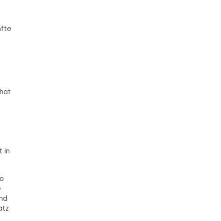
nfte
 hat
 in
to
e
und
atz