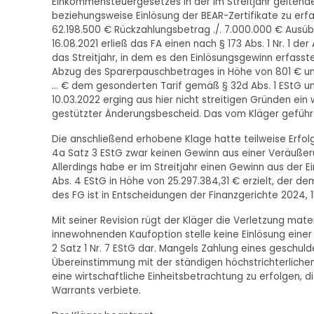
Einkommensteuergesetzes in der im Streitjahr geltende
beziehungsweise Einlösung der BEAR-Zertifikate zu erfa
62.198.500 € Rückzahlungsbetrag ./. 7.000.000 € Ausü
16.08.2021 erließ das FA einen nach § 173 Abs. 1 Nr. 
das Streitjahr, in dem es den Einlösungsgewinn erfasste
Abzug des Sparerpauschbetrages in Höhe von 801 € un
... € dem gesonderten Tarif gemäß § 32d Abs. 1 EStG un
10.03.2022 erging aus hier nicht streitigen Gründen ein
gestützter Änderungsbescheid. Das vom Kläger geführte
Die anschließend erhobene Klage hatte teilweise Erfolg
4a Satz 3 EStG zwar keinen Gewinn aus einer Veräußeru
Allerdings habe er im Streitjahr einen Gewinn aus der Ei
Abs. 4 EStG in Höhe von 25.297.384,31 € erzielt, der d
des FG ist in Entscheidungen der Finanzgerichte 2024,
Mit seiner Revision rügt der Kläger die Verletzung ma
innewohnenden Kaufoption stelle keine Einlösung einer s
2 Satz 1 Nr. 7 EStG dar. Mangels Zahlung eines geschuld
Übereinstimmung mit der ständigen höchstrichterlich
eine wirtschaftliche Einheitsbetrachtung zu erfolgen,
Warrants verbiete.