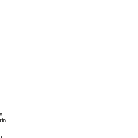
e
rin
t,