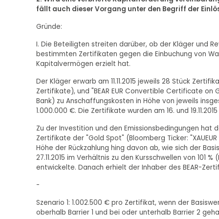
fällt auch dieser Vorgang unter den Begriff der Einl
Gründe:
I. Die Beteiligten streiten darüber, ob der Kläger und Re
bestimmten Zertifikaten gegen die Einbuchung von War
Kapitalvermögen erzielt hat.
Der Kläger erwarb am 11.11.2015 jeweils 28 Stück Zertifi
Zertifikate), und "BEAR EUR Convertible Certificate on G
Bank) zu Anschaffungskosten in Höhe von jeweils insge
1.000.000 €. Die Zertifikate wurden am 16. und 19.11.2015 i
Zu der Investition und den Emissionsbedingungen hat da
Zertifikate der "Gold Spot" (Bloomberg Ticker: "XAUEUR 
Höhe der Rückzahlung hing davon ab, wie sich der Bas
27.11.2015 im Verhältnis zu den Kursschwellen von 101 % (
entwickelte. Danach erhielt der Inhaber des BEAR-Zertif
-
Szenario 1: 1.002.500 € pro Zertifikat, wenn der Basis
oberhalb Barrier 1 und bei oder unterhalb Barrier 2 geh