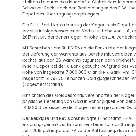
stellten die durch die dauerhafte Globalurkunde verbri
Schweizer Recht nach den Bestimmungen des FISA übert
Depot des Übertragungsempfängers.
Die BULL-Zertifikate übertrug der Kläger in ein Depot bei
erzielte infolgedessen einen Verlust in Höhe von ... €, 
2017 mit Dividendenerträgen in Höhe von ... € verrechn
Mit Schreiben vom 30.11.2015 an die Bank übte der Kläge
der Lieferung der Warrants aus. Bereits mit Schreiben 
Rechte aus den 28 Warrants zugunsten der Verschaffun
in sein Depot bei der X-Bank gebucht. Aufgrund der Au
Höhe von insgesamt 7.000.000 € an die X-Bank. Am 10.12
insgesamt 61 793,75 Feinunzen Gold gutgeschrieben. Am 
(Tagestiefststand).
Hinsichtlich des Goldbestands vereinbarten der Kläger 
physische Lieferung von Gold in Abhängigkeit von der G
14.12.2016 veräußerte der Kläger seinen gesamten Goldb
Der Beklagte und Revisionsbeklagte (Finanzamt --FA--
erklärungsgemäß zur Einkommensteuer für das Streitjah
Jahr 2016 gelangte das FA zu der Auffassung, dass nach §