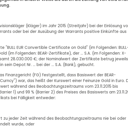
ösung.
visionskläger (Kläger) im Jahr 2015 (Streitjahr) bei der Einlösung v
rants oder bei der Ausübung der Warrants positive Einkünfte aus
kate "BULL EUR Convertible Certificate on Gold" (im Folgenden: BULL
old (im Folgenden: BEAR-Zertifikate), der ... S.A. (im Folgenden: X-
samt 28.030.000 €; der Nominalwert der Zertifikate betrug jeweils
n sein Depot Nr. ... bei der ... S.A. (Bank), gebucht.
s Finanzgericht (FG) festgestellt, dass Basiswert der BEAR-
Curncy") war, das heißt der Kurswert einer Feinunze Gold in Euro. 
iswert während des Beobachtungszeitraums vom 23.11.2015 bis
Barrier 1) und 99 % (Barrier 2) des Preises des Basiswerts am 23.11.2
ikats bei Fälligkeit entweder:
wert zu jeder Zeit während des Beobachtungszeitraums nie bei oder
andelt wurde, oder