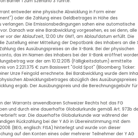
on Barrier 1 zum Szenario 3 führte.
rrant entweder eine physische Abwicklung in Form einer
ement") oder die Zahlung eines Geldbetrages in Höhe des
u verlangen. Die Emissionsbedingungen sahen eine automatische
or. Danach war eine Barabwicklung vorgesehen, es sei denn, alle
 vor der Ablaufzeit, 12:00 Uhr GMT, am Ablaufdatum erfüllt. Die
ie Zustellung einer Mitteilung der Depotbank des Inhabers an die 
Zahlung des Ausübungspreises an die X-Bank. Bei der physischen
konto, das im Namen des Inhabers bei der X-Bank eröffnet worde
ungsbetrag war der am 10.12.2015 (Fälligkeitsdatum) ermittelte
is von 2.221.375 € zum Basiswert "Gold Spot" (Bloomberg Ticker:
einer Unze Feingold errechnete. Bei Barabwicklung wurde dem Inh
 physischen Abwicklungsbetrages abzüglich des Ausübungspreises
icklung ergab. Der Ausübungspreis und die Berechnungsgebühr für
en der Warrants anwendbaren Schweizer Rechts hat das FG
eben und durch eine dauerhafte Globalurkunde gemäß Art. 973b d
verbrieft war. Die dauerhafte Globalurkunde war während der
tändigen Rückzahlung bei der Y AG in Übereinstimmung mit dem
08 (BEG, englisch: FISA) hinterlegt und wurde von dieser
uchung auf den Konten eines oder mehrerer Teilnehmer der Y AG