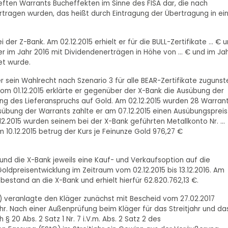
eften Warrants Bucheffekten im Sinne des FISA dar, die nach
ragen wurden, das heißt durch Eintragung der Übertragung in ei
 der Z-Bank. Am 02.12.2015 erhielt er für die BULL-Zertifikate ... € 
der im Jahr 2016 mit Dividendenerträgen in Höhe von ... € und im Ja
et wurde.
r sein Wahlrecht nach Szenario 3 für alle BEAR-Zertifikate zugunst
vom 01.12.2015 erklärte er gegenüber der X-Bank die Ausübung der
g des Lieferanspruchs auf Gold. Am 02.12.2015 wurden 28 Warran
sübung der Warrants zahlte er am 07.12.2015 einen Ausübungspreis 
.2015 wurden seinem bei der X-Bank geführten Metallkonto Nr. ...
10.12.2015 betrug der Kurs je Feinunze Gold 976,27 €
und die X-Bank jeweils eine Kauf- und Verkaufsoption auf die
oldpreisentwicklung im Zeitraum vom 02.12.2015 bis 13.12.2016. Am
estand an die X-Bank und erhielt hierfür 62.820.762,13 €.
) veranlagte den Kläger zunächst mit Bescheid vom 27.02.2017
r. Nach einer Außenprüfung beim Kläger für das Streitjahr und da
 20 Abs. 2 Satz 1 Nr. 7 i.V.m. Abs. 2 Satz 2 des