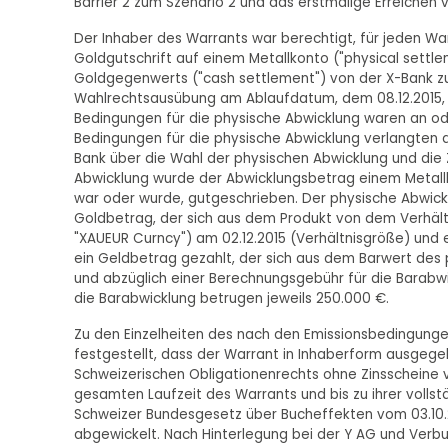
Barrier 2 zum Szenario 2 und das erstmalige Erreichen v
Der Inhaber des Warrants war berechtigt, für jeden Wa
Goldgutschrift auf einem Metallkonto ("physical settl
Goldgegenwerts ("cash settlement") von der X-Bank z
Wahlrechtsausübung am Ablaufdatum, dem 08.12.2015, v
Bedingungen für die physische Abwicklung waren an oder
Bedingungen für die physische Abwicklung verlangten d
Bank über die Wahl der physischen Abwicklung und die 
Abwicklung wurde der Abwicklungsbetrag einem Metall
war oder wurde, gutgeschrieben. Der physische Abwickl
Goldbetrag, der sich aus dem Produkt von dem Verhältn
"XAUEUR Curncy") am 02.12.2015 (Verhältnisgröße) und 
ein Geldbetrag gezahlt, der sich aus dem Barwert des
und abzüglich einer Berechnungsgebühr für die Barabw
die Barabwicklung betrugen jeweils 250.000 €.
Zu den Einzelheiten des nach den Emissionsbedingung
festgestellt, dass der Warrant in Inhaberform ausgeg
Schweizerischen Obligationenrechts ohne Zinsscheine 
gesamten Laufzeit des Warrants und bis zu ihrer volls
Schweizer Bundesgesetz über Bucheffekten vom 03.10.20
abgewickelt. Nach Hinterlegung bei der Y AG und Verb