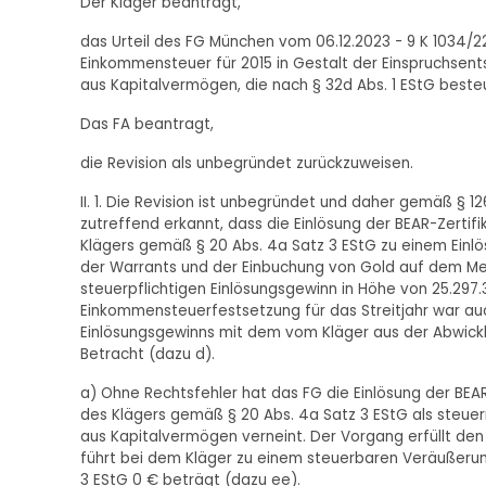
Der Kläger beantragt,
das Urteil des FG München vom 06.12.2023 - 9 K 1034/
Einkommensteuer für 2015 in Gestalt der Einspruchsen
aus Kapitalvermögen, die nach § 32d Abs. 1 EStG best
Das FA beantragt,
die Revision als unbegründet zurückzuweisen.
II. 1. Die Revision ist unbegründet und daher gemäß § 
zutreffend erkannt, dass die Einlösung der BEAR-Zerti
Klägers gemäß § 20 Abs. 4a Satz 3 EStG zu einem Einlö
der Warrants und der Einbuchung von Gold auf dem Me
steuerpflichtigen Einlösungsgewinn in Höhe von 25.297.
Einkommensteuerfestsetzung für das Streitjahr war auch
Einlösungsgewinns mit dem vom Kläger aus der Abwicklun
Betracht (dazu d).
a) Ohne Rechtsfehler hat das FG die Einlösung der BE
des Klägers gemäß § 20 Abs. 4a Satz 3 EStG als steuer
aus Kapitalvermögen verneint. Der Vorgang erfüllt den Be
führt bei dem Kläger zu einem steuerbaren Veräußerun
3 EStG 0 € beträgt (dazu ee).