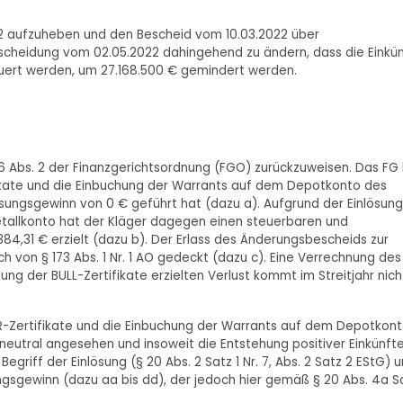
22 aufzuheben und den Bescheid vom 10.03.2022 über
tscheidung vom 02.05.2022 dahingehend zu ändern, dass die Einkü
euert werden, um 27.168.500 € gemindert werden.
126 Abs. 2 der Finanzgerichtsordnung (FGO) zurückzuweisen. Das FG
fikate und die Einbuchung der Warrants auf dem Depotkonto des
sungsgewinn von 0 € geführt hat (dazu a). Aufgrund der Einlösung
tallkonto hat der Kläger dagegen einen steuerbaren und
384,31 € erzielt (dazu b). Der Erlass des Änderungsbescheids zur
 von § 173 Abs. 1 Nr. 1 AO gedeckt (dazu c). Eine Verrechnung des
g der BULL-Zertifikate erzielten Verlust kommt im Streitjahr nicht
AR-Zertifikate und die Einbuchung der Warrants auf dem Depotkon
neutral angesehen und insoweit die Entstehung positiver Einkünft
griff der Einlösung (§ 20 Abs. 2 Satz 1 Nr. 7, Abs. 2 Satz 2 EStG) 
gsgewinn (dazu aa bis dd), der jedoch hier gemäß § 20 Abs. 4a S