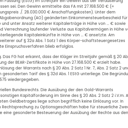
n Fassung (EStG) im Streitjahr ein Gewinn aus der Veräußerung
ssen sei. Den Gewinn ermittelte das FA mit 27.168.500 € (=
bungspreis ./. 28.030.000 € Anschaffungskosten). Unter dem
1 der Abgabenordnung (AO) geänderten Einkommensteuerbescheid für
 und unter Ansatz weiterer Kapitalerträge in Höhe von ... € sowie
d Verrechnung laufender Verluste aus Kapitalvermögen in Höhe 
terliegende Kapitaleinkünfte in Höhe von ... € ansetzte. Am
 weiterer auf § 32a Abs. 1 Satz 1 des Körper-schaftsteuergesetzes
 Einspruchsverfahren blieb erfolglos.
. Das FG hat erkannt, dass der Kläger im Streitjahr gemäß § 20 Ab
ng der BEAR-Zertifikate in Höhe von 27.168.500 € erzielt habe.
nlösung der Warrants nach § 20 Abs. 2 Satz 1 Nr. 7, Abs. 2 Satz 2 un
em gesonderten Tarif des § 32d Abs. 1 EStG unterliege. Die Begründ
 1575 wiedergegeben.
teriellen Bundesrechts. Die Ausübung der den Gold-Warrants
onstigen Kapitalforderung im Sinne des § 20 Abs. 2 Satz 2 i.V.m. A
eten Geldbetrages liege schon begrifflich keine Einlösung vor. In
en Rechtsprechung zu Optionsgeschäften habe für steuerliche Zwe
 die eine gesonderte Besteuerung der Ausübung der Rechte aus de