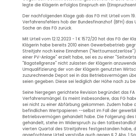
legte die Klägerin erfolglos Einspruch ein (Einspruchsen
Der nachfolgenden Klage gab das FG mit Urteil vom 19.
Verfahrensfehlers hob der Bundesfinanzhof (BFH) das Ur
Sache an das FG zurück.
Mit Urteil vom 12.12.2023 - 1 K 1572/20 hat das FG der 
Klägerin habe bereits 2010 einen Gewerbebetrieb gegrü
Streitjahr noch keine Einnahmen ("Nettoumsatzerlöse"
einer PV-Anlage" erzielt habe, sei es zu einer "Seitw
"Bagatellgrenze" nicht zulasten der Klägerin anzuwende
Umqualifizierung der von der Klägerin genutzten Wirt
zuzurechnende Depot sei in das Betriebsvermögen über
seien gegeben. Diese sei lediglich der Höhe nach zu b
Seine hiergegen gerichtete Revision begründet das FA
Verfahrensmängel. Es meint insbesondere, das FG habe
sei nicht zu einer Abfärbung gekommen. Zudem habe da
befindlichen Wertpapieren --selbst im Fall der gewerbl
Betriebsvermögen gehandelt habe. Die Folgerung des FG
gehandelt, stehe im Widerspruch zu den tatbestandlic
vierten Quartal des Streitjahres festgestanden habe, 
angefochtene Urteil verstoße auch gegen § 2 Abs. 1 