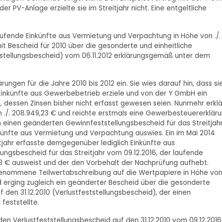
r PV-Anlage erzielte sie im Streitjahr nicht. Eine entgeltliche
 laufende Einkünfte aus Vermietung und Verpachtung in Höhe von ./.
 mit Bescheid für 2010 über die gesonderte und einheitliche
stellungsbescheid) vom 06.11.2012 erklärungsgemäß unter dem
rungen für die Jahre 2010 bis 2012 ein. Sie wies darauf hin, dass si
Einkünfte aus Gewerbebetrieb erziele und von der Y GmbH ein
, dessen Zinsen bisher nicht erfasst gewesen seien. Nunmehr erkl
 ./. 208.949,23 € und reichte erstmals eine Gewerbesteuererklär
m einen geänderten Gewinnfeststellungsbescheid für das Streitjahr
künfte aus Vermietung und Verpachtung auswies. Ein im Mai 2014
jahr erfasste demgegenüber lediglich Einkünfte aus
ungsbescheid für das Streitjahr vom 09.12.2016, der laufende
23 € ausweist und der den Vorbehalt der Nachprüfung aufhebt.
rgenommene Teilwertabschreibung auf die Wertpapiere in Höhe vo
erging zugleich ein geänderter Bescheid über die gesonderte
den 31.12.2010 (Verlustfeststellungsbescheid), der einen
feststellte.
n Verlustfeststellungsbescheid auf den 31.12.2010 vom 09.12.2016