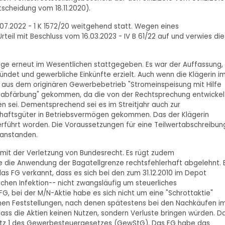
tscheidung vom 18.11.2020).
07.2022 - 1 K 1572/20 weitgehend statt. Wegen eines
teil mit Beschluss vom 16.03.2023 - IV B 61/22 auf und verwies die
Klage erneut im Wesentlichen stattgegeben. Es war der Auffassung,
ndet und gewerbliche Einkünfte erzielt. Auch wenn die Klägerin i
) aus dem originären Gewerbebetrieb "Stromeinspeisung mit Hilfe
ärtsabfärbung" gekommen, da die von der Rechtsprechung entwickel
n sei. Dementsprechend sei es im Streitjahr auch zur
schaftsgüter in Betriebsvermögen gekommen. Das der Klägerin
führt worden. Die Voraussetzungen für eine Teilwertabschreibun
eanstanden.
 mit der Verletzung von Bundesrecht. Es rügt zudem
 die Anwendung der Bagatellgrenze rechtsfehlerhaft abgelehnt. 
s FG verkannt, dass es sich bei den zum 31.12.2010 im Depot
ichen Infektion-- nicht zwangsläufig um steuerliches
, bei der M/N-Aktie habe es sich nicht um eine "Schrottaktie"
hen Feststellungen, nach denen spätestens bei den Nachkäufen i
dass die Aktien keinen Nutzen, sondern Verluste bringen würden. D
Satz 1 des Gewerbesteuergesetzes (GewStG). Das FG habe das