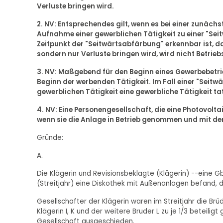
Verluste bringen wird.
2. NV: Entsprechendes gilt, wenn es bei einer zunäc
Aufnahme einer gewerblichen Tätigkeit zu einer "Sei
Zeitpunkt der "Seitwärtsabfärbung" erkennbar ist, d
sondern nur Verluste bringen wird, wird nicht Betrie
3. NV: Maßgebend für den Beginn eines Gewerbebetrie
Beginn der werbenden Tätigkeit. Im Fall einer "Seitw
gewerblichen Tätigkeit eine gewerbliche Tätigkeit 
4. NV: Eine Personengesellschaft, die eine Photovolta
wenn sie die Anlage in Betrieb genommen und mit d
Gründe:
A.
Die Klägerin und Revisionsbeklagte (Klägerin) --eine G
(Streitjahr) eine Diskothek mit Außenanlagen befand, d
Gesellschafter der Klägerin waren im Streitjahr die Brü
Klägerin I, K und der weitere Bruder L zu je 1/3 beteili
Gesellschaft ausgeschieden.