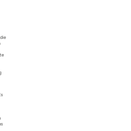
 die
m
te
g
Es
m
as