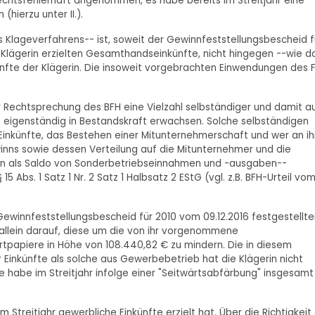
 rechtsfehlerhaft angenommen, es habe bereits im Streitjahr eine
hierzu unter II.).
 Klageverfahrens-- ist, soweit der Gewinnfeststellungsbescheid f
er Klägerin erzielten Gesamthandseinkünfte, nicht hingegen --wie d
nfte der Klägerin. Die insoweit vorgebrachten Einwendungen des 
r Rechtsprechung des BFH eine Vielzahl selbständiger und damit a
e eigenständig in Bestandskraft erwachsen. Solche selbständigen
 Einkünfte, das Bestehen einer Mitunternehmerschaft und wer an ih
inns sowie dessen Verteilung auf die Mitunternehmer und die
en als Saldo von Sonderbetriebseinnahmen und -ausgaben--
Abs. 1 Satz 1 Nr. 2 Satz 1 Halbsatz 2 EStG (vgl. z.B. BFH-Urteil vo
 Gewinnfeststellungsbescheid für 2010 vom 09.12.2016 festgestellt
allein darauf, diese um die von ihr vorgenommene
tpapiere in Höhe von 108.440,82 € zu mindern. Die in diesem
 Einkünfte als solche aus Gewerbebetrieb hat die Klägerin nicht
ie habe im Streitjahr infolge einer "Seitwärtsabfärbung" insgesamt
m Streitjahr gewerbliche Einkünfte erzielt hat. Über die Richtigkeit