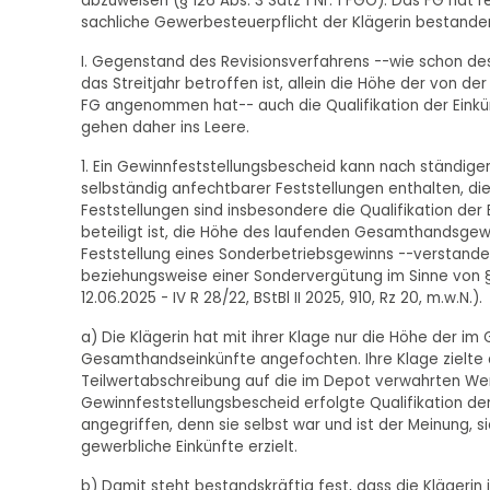
abzuweisen (§ 126 Abs. 3 Satz 1 Nr. 1 FGO). Das FG hat
sachliche Gewerbesteuerpflicht der Klägerin bestanden (
I. Gegenstand des Revisionsverfahrens --wie schon des
das Streitjahr betroffen ist, allein die Höhe der von d
FG angenommen hat-- auch die Qualifikation der Einkü
gehen daher ins Leere.
1. Ein Gewinnfeststellungsbescheid kann nach ständige
selbständig anfechtbarer Feststellungen enthalten, di
Feststellungen sind insbesondere die Qualifikation der
beteiligt ist, die Höhe des laufenden Gesamthandsgew
Feststellung eines Sonderbetriebsgewinns --verstand
beziehungsweise einer Sondervergütung im Sinne von § 15 
12.06.2025 - IV R 28/22, BStBl II 2025, 910, Rz 20, m.w.N.).
a) Die Klägerin hat mit ihrer Klage nur die Höhe der im
Gesamthandseinkünfte angefochten. Ihre Klage zielte 
Teilwertabschreibung auf die im Depot verwahrten Wer
Gewinnfeststellungsbescheid erfolgte Qualifikation der
angegriffen, denn sie selbst war und ist der Meinung, s
gewerbliche Einkünfte erzielt.
b) Damit steht bestandskräftig fest, dass die Klägerin i