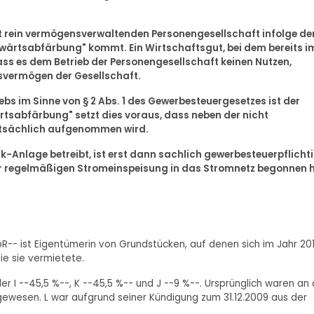
hst rein vermögensverwaltenden Personengesellschaft infolge de
twärtsabfärbung" kommt. Ein Wirtschaftsgut, bei dem bereits i
ass es dem Betrieb der Personengesellschaft keinen Nutzen,
bsvermögen der Gesellschaft.
bs im Sinne von § 2 Abs. 1 des Gewerbesteuergesetzes ist der
ärtsabfärbung" setzt dies voraus, dass neben der nicht
tatsächlich aufgenommen wird.
ik-Anlage betreibt, ist erst dann sachlich gewerbesteuerpflichti
er regelmäßigen Stromeinspeisung in das Stromnetz begonnen h
bR-- ist Eigentümerin von Grundstücken, auf denen sich im Jahr 20
ie sie vermietete.
der I --45,5 %--, K --45,5 %-- und J --9 %--. Ursprünglich waren an 
gt gewesen. L war aufgrund seiner Kündigung zum 31.12.2009 aus der