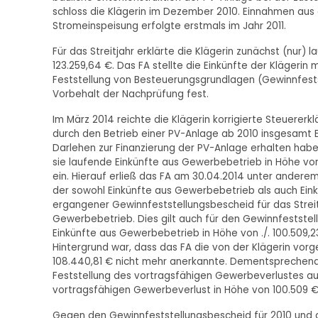
schloss die Klägerin im Dezember 2010. Einnahmen aus de
Stromeinspeisung erfolgte erstmals im Jahr 2011.
Für das Streitjahr erklärte die Klägerin zunächst (nur)
123.259,64 €. Das FA stellte die Einkünfte der Klägerin
Feststellung von Besteuerungsgrundlagen (Gewinnfest
Vorbehalt der Nachprüfung fest.
Im März 2014 reichte die Klägerin korrigierte Steuererklä
durch den Betrieb einer PV-Anlage ab 2010 insgesamt 
Darlehen zur Finanzierung der PV-Anlage erhalten habe
sie laufende Einkünfte aus Gewerbebetrieb in Höhe von
ein. Hierauf erließ das FA am 30.04.2014 unter andere
der sowohl Einkünfte aus Gewerbebetrieb als auch Ein
ergangener Gewinnfeststellungsbescheid für das Streit
Gewerbebetrieb. Dies gilt auch für den Gewinnfeststell
Einkünfte aus Gewerbebetrieb in Höhe von ./. 100.509,
Hintergrund war, dass das FA die von der Klägerin vo
108.440,81 € nicht mehr anerkannte. Dementsprechend 
Feststellung des vortragsfähigen Gewerbeverlustes auf 
vortragsfähigen Gewerbeverlust in Höhe von 100.509 € 
Gegen den Gewinnfeststellungsbescheid für 2010 und de