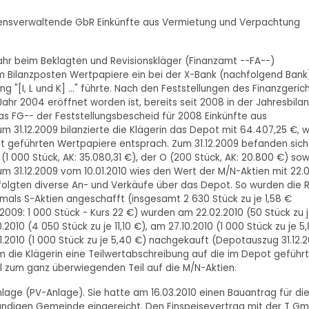
mögensverwaltende GbR Einkünfte aus Vermietung und Verpachtung
tjahr beim Beklagten und Revisionskläger (Finanzamt --FA--)
m Bilanzposten Wertpapiere ein bei der X-Bank (nachfolgend Bank
 "[I, L und K] ..." führte. Nach den Feststellungen des Finanzgeric
hr 2004 eröffnet worden ist, bereits seit 2008 in der Jahresbilan
s FG-- der Feststellungsbescheid für 2008 Einkünfte aus
 31.12.2009 bilanzierte die Klägerin das Depot mit 64.407,25 €, 
t geführten Wertpapiere entsprach. Zum 31.12.2009 befanden sich
1 000 Stück, AK: 35.080,31 €), der O (200 Stück, AK: 20.800 €) sow
um 31.12.2009 vom 10.01.2010 wies den Wert der M/N-Aktien mit 22.
erfolgten diverse An- und Verkäufe über das Depot. So wurden die 
tmals S-Aktien angeschafft (insgesamt 2 630 Stück zu je 1,58 €
2009: 1 000 Stück - Kurs 22 €) wurden am 22.02.2010 (50 Stück zu 
2010 (4 050 Stück zu je 11,10 €), am 27.10.2010 (1 000 Stück zu je 5
11.2010 (1 000 Stück zu je 5,40 €) nachgekauft (Depotauszug 31.12.2
hm die Klägerin eine Teilwertabschreibung auf die im Depot geführ
el zum ganz überwiegenden Teil auf die M/N-Aktien.
anlage (PV-Anlage). Sie hatte am 16.03.2010 einen Bauantrag für di
tändigen Gemeinde eingereicht. Den Einspeisevertrag mit der T G