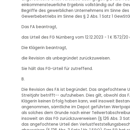
einkommensteuerliche Ergebnis vollständig auf die Gew
Begriffe des gewerblichen Unternehmens im Sinne des
Gewerbebetriebs im Sinne des § 2 Abs. 1 Satz 1 GewStG 
Das FA beantragt,
das Urteil des FG Nürnberg vom 12.12.2023 - 1 K 1572/2
Die Klägerin beantragt,
die Revision als unbegründet zurückzuweisen.
Sie hält das FG-Urteil für zutreffend.
B.
Die Revision des FA ist begründet. Das angefochtene Ur
Streitjahr betrifft-- aufzuheben. Dies gilt, obwohl das
Klägerin keinen Erfolg haben kann, weil insoweit Bestand
angenommen, sämtliche im Depot geführten Wertpapier
als solches dem Grunde nach einer Teilwertabschreibung
insoweit an das FG zurückzuverweisen (§ 126 Abs. 3 Satz 
das angefochtene Urteil den Verlustfeststellungsbeschei