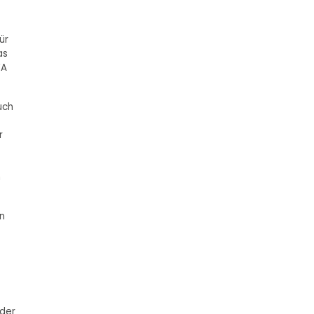
ür
as
FA
uch
r
m
en
 der