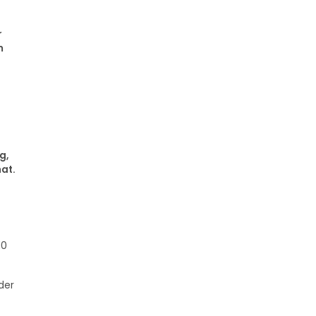
r
m
g,
at.
10
der