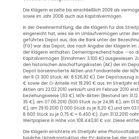
Die Klägerin erzielte bis einschließlich 2009 als ver
sowie im Jahr 2008 auch aus Kapitalvermögen.
In der Gewinnermittlung, die die Klägerin für das Strei
eingereicht hat, wies sie im Umlaufvermögen unter de
geführtes Depot aus, das die Bank unter der Bezeichnung
(FG) war das Depot, das nach Angabe der Klägerin im Ja
der Klägerin enthalten. Dementsprechend habe --so da
Kapitalvermögen (Einnahmen: 3.100 €) ausgewiesen. Zum
den historischen Anschaffungskosten (AK) der im Depo
Depot börsennotierte Aktien und Fondsanteile der M/N (
der R (3 300 Stück, AK: 8.526,92 €). Der Depotauszug z
€ sowie der O-Anteile mit 19.290 € aus. Im Streitjahr 
Aktien am 22.02.2010 verkauft und im Februar 2010 ers
beziehungsweise 1,63 €). M/N-Aktien (Bestand am 31.12.
35 €), am 07.06.2010 (500 Stück zu je 24,95 €), am 01.10.
€), am 29.10.2010 (1 000 Stück zu je 6,20 €) und am 03.
8 600 Stück zu je 0,75 € = 6.450 €). Zum 31.12.2010 na
Wertpapiere in Höhe von 108.440,81 € vor. Diese entfi
Die Klägerin errichtete im Streitjahr eine Photovoltaik
bauliche Unterkonstruktion der PV-Anlage bei der zus