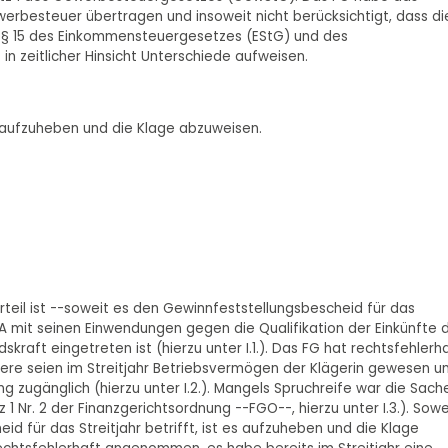
erbesteuer übertragen und insoweit nicht berücksichtigt, dass di
 § 15 des Einkommensteuergesetzes (EStG) und des
in zeitlicher Hinsicht Unterschiede aufweisen.
0 aufzuheben und die Klage abzuweisen.
teil ist --soweit es den Gewinnfeststellungsbescheid für das
 FA mit seinen Einwendungen gegen die Qualifikation der Einkünfte 
skraft eingetreten ist (hierzu unter I.1.). Das FG hat rechtsfehlerh
e seien im Streitjahr Betriebsvermögen der Klägerin gewesen u
 zugänglich (hierzu unter I.2.). Mangels Spruchreife war die Sach
1 Nr. 2 der Finanzgerichtsordnung --FGO--, hierzu unter I.3.). Sowe
d für das Streitjahr betrifft, ist es aufzuheben und die Klage