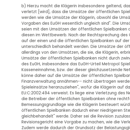
b) Hierzu macht die Klägerin insbesondere geltend, da
verletzt [wird], dass die Umsätze der öffentlichen Spi
werden wie die Umsätze der Klägerin, obwohl die Um
Vorgaben des EuGH wesentlich ungleich sind". Die Ums
seien mit den Umsätzen der öffentlichen Spielbanken 
diesen im Wettbewerb. Nach der Rechtsprechung des Ger
auf der einen und die öffentlichen Spielbanken auf der
unterschiedlich behandelt werden. Die Umsätze der öf
allerdings von den Umsätzen, die sie, die Klägerin, erbr
Umsätze der öffentlichen Spielbanken nicht durch zwin
des EuGH, insbesondere das EuGH-Urteil Metropol Spiel
Kasseneinnahme, bzw. der dieser gleichzusetzende Ne
könne daher auf die Umsätze der öffentlichen Spielban
Finanzverwaltung annähmen-- nicht übertragen werden.
Spieleinsätze heranzuziehen", wofür die Klägerin auf 
EU:C:2002:494 verweist. Es liege eine Verletzung des 
die Betreiber der öffentlichen Spielbanken ohne recht
Bemessungsgrundlage wie die Klägerin besteuert würde
öffentlichen Spielbanken dadurch einer niedrigeren Ste
gleichbehandelt" werde. Daher sei die Revision zuzul
Revisionsgericht eine Vorgabe zu machen, wie die Ver
Zudem werde dadurch der Grundsatz der Belastungsgle