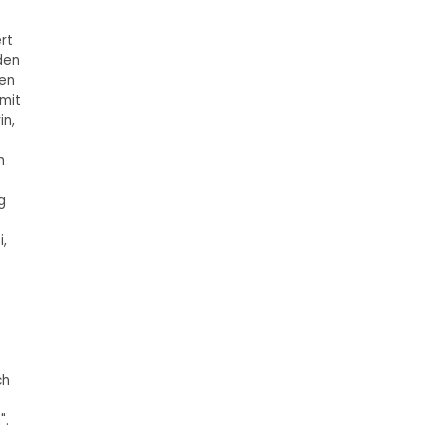
rt
den
ten
mit
in,
h
g
,
ch
".
s