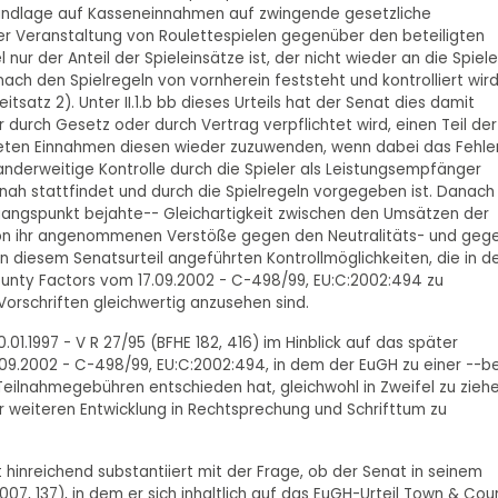
undlage auf Kasseneinnahmen auf zwingende gesetzliche
er Veranstaltung von Roulettespielen gegenüber den beteiligten
 nur der Anteil der Spieleinsätze ist, der nicht wieder an die Spiele
ach den Spielregeln von vornherein feststeht und kontrolliert wir
eitsatz 2). Unter II.1.b bb dieses Urteils hat der Senat dies damit
 durch Gesetz oder durch Vertrag verpflichtet wird, einen Teil der
eten Einnahmen diesen wieder zuzuwenden, wenn dabei das Fehle
nderweitige Kontrolle durch die Spieler als Leistungsempfänger
itnah stattfindet und durch die Spielregeln vorgegeben ist. Danach
usgangspunkt bejahte-- Gleichartigkeit zwischen den Umsätzen der
 von ihr angenommenen Verstöße gegen den Neutralitäts- und geg
 diesem Senatsurteil angeführten Kontrollmöglichkeiten, die in d
County Factors vom 17.09.2002 - C-498/99, EU:C:2002:494 zu
Vorschriften gleichwertig anzusehen sind.
.01.1997 - V R 27/95 (BFHE 182, 416) im Hinblick auf das später
9.2002 - C-498/99, EU:C:2002:494, in dem der EuGH zu einer --b
Teilnahmegebühren entschieden hat, gleichwohl in Zweifel zu zieh
er weiteren Entwicklung in Rechtsprechung und Schrifttum zu
hinreichend substantiiert mit der Frage, ob der Senat in seinem
 2007, 137), in dem er sich inhaltlich auf das EuGH-Urteil Town & Cou