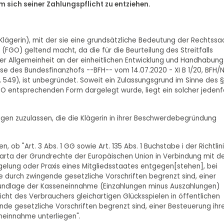
um sich seiner Zahlungspflicht zu entziehen.
lägerin), mit der sie eine grundsätzliche Bedeutung der Rechtssa
g (FGO) geltend macht, da die für die Beurteilung des Streitfalls
r Allgemeinheit an der einheitlichen Entwicklung und Handhabung
üsse des Bundesfinanzhofs --BFH-- vom 14.07.2020 - XI B 1/20, BFH/
, 549), ist unbegründet. Soweit ein Zulassungsgrund im Sinne des § 
 FGO entsprechenden Form dargelegt wurde, liegt ein solcher jedenfa
sfragen zuzulassen, die die Klägerin in ihrer Beschwerdebegründung
, ob "Art. 3 Abs. 1 GG sowie Art. 135 Abs. 1 Buchstabe i der Richtlin
Charta der Grundrechte der Europäischen Union in Verbindung mit 
gelung oder Praxis eines Mitgliedsstaates entgegen[stehen], bei
e durch zwingende gesetzliche Vorschriften begrenzt sind, einer
ndlage der Kasseneinnahme (Einzahlungen minus Auszahlungen)
cht des Verbrauchers gleichartigen Glücksspielen in öffentlichen
de gesetzliche Vorschriften begrenzt sind, einer Besteuerung ihr
einnahme unterliegen".