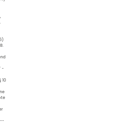
,
,
6)
B.
end
 -
 10
ine
ote
er
 --