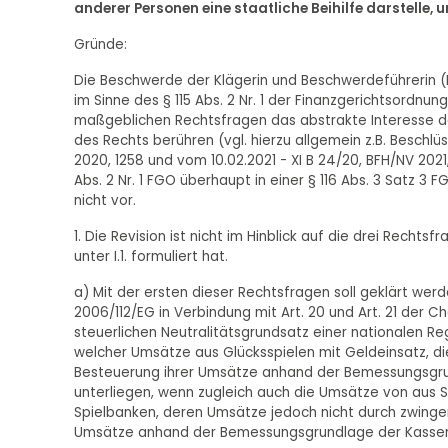
anderer Personen eine staatliche Beihilfe darstelle, 
Gründe:
Die Beschwerde der Klägerin und Beschwerdeführerin (K
im Sinne des § 115 Abs. 2 Nr. 1 der Finanzgerichtsordnun
maßgeblichen Rechtsfragen das abstrakte Interesse de
des Rechts berühren (vgl. hierzu allgemein z.B. Beschl
2020, 1258 und vom 10.02.2021 - XI B 24/20, BFH/NV 2021
Abs. 2 Nr. 1 FGO überhaupt in einer § 116 Abs. 3 Satz 3
nicht vor.
1. Die Revision ist nicht im Hinblick auf die drei Recht
unter I.1. formuliert hat.
a) Mit der ersten dieser Rechtsfragen soll geklärt werden
2006/112/EG in Verbindung mit Art. 20 und Art. 21 der 
steuerlichen Neutralitätsgrundsatz einer nationalen Re
welcher Umsätze aus Glücksspielen mit Geldeinsatz, di
Besteuerung ihrer Umsätze anhand der Bemessungsgru
unterliegen, wenn zugleich auch die Umsätze von aus Si
Spielbanken, deren Umsätze jedoch nicht durch zwingen
Umsätze anhand der Bemessungsgrundlage der Kassen