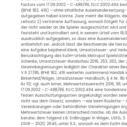
Factors vom 17.09.2002 - C-498/99, EU:C:2002:494 bezo
(BFHE 182, 416) --ohne inhaltliche Auseinandersetzung-
aufgegeben haben könnte. Zwar meint die Klägerin, der 
Leitsatz 2) vertretene Auffassung, wonach Entgelt für d
der nicht wieder an die Spieler ausgeschüttet wird und
feststeht und kontrolliert wird, in seinem Urteil vom 18.08
ausdrücklich aufgegeben, so dass eine Auseinandersetz
entbehrlich sei. Jedoch lässt die Beschwerde die hierz
eine Aufgabe bejahend Klenk, Umsatzsteuer- und Verke
Berücksichtigung des EuGH-Urteils Metropol Spielstätt
Schenke, Umsatzsteuer-Rundschau 2016, 253, 262, der z
Gewinnbegrenzungen lediglich der Charakter eines Be
V R 27/95, BFHE 182, 416 weiterhin zustimmend Handzik 
Birkenfeld/Wäger, Umsatzsteuer-Handbuch, § 4 Nr. 9b 
Rz 112; vgl. auch Ismer, Mehrwertsteuerrecht 2016, 99,
17.09.2002 - C-498/99, EU:C:2002:494 eine Sonderkonste
festen Ausschüttungsquoten angekündigt worden seien
nicht aus dem Gesetz, sondern --wie beim Roulette-- a
Vereinbarungen oder behördlicher Genehmigungen erge
Mehrwertsteuer keinen Unterschied mache, ob die Aus
beruhe; dem folgend z.B. Erdbrügger in Wäger, UStG, 3. 
DStR-- 2020, 2645, unter 5.2., wonach es dem EuGH da