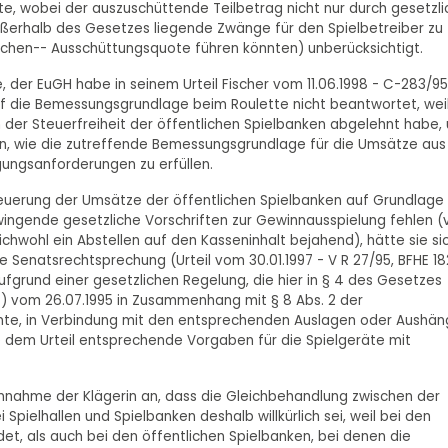
e, wobei der auszuschüttende Teilbetrag nicht nur durch gesetzli
erhalb des Gesetzes liegende Zwänge für den Spielbetreiber zu
ndlichen-- Ausschüttungsquote führen könnten) unberücksichtigt.
e, der EuGH habe in seinem Urteil Fischer vom 11.06.1998 - C-283/95
auf die Bemessungsgrundlage beim Roulette nicht beantwortet, weil
 der Steuerfreiheit der öffentlichen Spielbanken abgelehnt habe,
n, wie die zutreffende Bemessungsgrundlage für die Umsätze aus
gungsanforderungen zu erfüllen.
teuerung der Umsätze der öffentlichen Spielbanken auf Grundlage
gende gesetzliche Vorschriften zur Gewinnausspielung fehlen (v
leichwohl ein Abstellen auf den Kasseninhalt bejahend), hätte sie si
Senatsrechtsprechung (Urteil vom 30.01.1997 - V R 27/95, BFHE 18
ufgrund einer gesetzlichen Regelung, die hier in § 4 des Gesetzes
z) vom 26.07.1995 in Zusammenhang mit § 8 Abs. 2 der
nte, in Verbindung mit den entsprechenden Auslagen oder Aushä
te dem Urteil entsprechende Vorgaben für die Spielgeräte mit
 Annahme der Klägerin an, dass die Gleichbehandlung zwischen der
pielhallen und Spielbanken deshalb willkürlich sei, weil bei den
det, als auch bei den öffentlichen Spielbanken, bei denen die