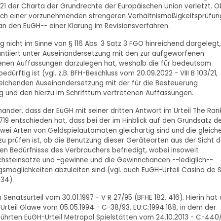
 21 der Charta der Grundrechte der Europäischen Union verletzt. O
nach einer vorzunehmenden strengeren Verhältnismäßigkeitsprüfun
an den EuGH-- einer Klärung im Revisionsverfahren.
 nicht im Sinne von § 116 Abs. 3 Satz 3 FGO hinreichend dargelegt,
ntiiert unter Auseinandersetzung mit den zur aufgeworfenen
tenen Auffassungen darzulegen hat, weshalb die für bedeutsam
ürftig ist (vgl. z.B. BFH-Beschluss vom 20.09.2022 - VIII B 103/21,
inreichenden Auseinandersetzung mit der für die Besteuerung
 und den hierzu im Schrifttum vertretenen Auffassungen.
inander, dass der EuGH mit seiner dritten Antwort im Urteil The Ran
:719 entschieden hat, dass bei der im Hinblick auf den Grundsatz d
wei Arten von Geldspielautomaten gleichartig sind und die gleich
zu prüfen ist, ob die Benutzung dieser Gerätearten aus der Sicht 
ben Bedürfnisse des Verbrauchers befriedigt, wobei insoweit
chsteinsätze und -gewinne und die Gewinnchancen --lediglich--
gsmöglichkeiten abzuleiten sind (vgl. auch EuGH-Urteil Casino de 
 34).
enatsurteil vom 30.01.1997 - V R 27/95 (BFHE 182, 416). Hierin hat 
rteil Glawe vom 05.05.1994 - C-38/93, EU:C:1994:188, in dem der
hrten EuGH-Urteil Metropol Spielstätten vom 24.10.2013 - C-440/