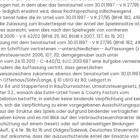
gen hat, in dem aber das Senatsurteil vom 30.01.1997 - V R 27/95
- lediglich erwähnt wird, diese Rechtsprechung stillschweigend
Senat habe die im Urteil vom 30.01.1997 - V R 27/95 (BFHE 182, 416
ie Zulassung zum Roulettespiel nur der Anteil der Spieleinsätze ist
 es ausreicht, wenn dies nach den Spielregeln von vornherein
.2005 - V R 42/02 (BFHE 211, 80, BStBl II 2007, 137, Rz 19, 20)
ung mit dem Senatsurteil vom 30.01.1997 - V R 27/95 (BFHE 182, 41
u im Schrifttum vertretenen --unterschiedlichen-- Auffassungen (z.
hrsteuerrecht 2006, 107, 112; demgegenüber auch unter
en vom 24.10.2013 - C-440/12, EU:C:2013:687 eine Aufgabe vernein
udem die Auffassung vertritt, dass gesetzlichen
weisanzeichens zukomme; ebenso dem Senatsurteil vom 30.01.1997
in Offerhaus/Söhn/Lange, § 10 UStG Rz 80; Liebgott in
Rz 84 und Stapperfend in Rau/Dürrwächter, Umsatzsteuergesetz, §
 unter 3.2., wonach das EuGH-Urteil Town & County Factors vom
llation betreffe, in welcher keine bindende Verpflichtung und ke
, sich die Verpflichtung zu einer vorgegebenen Ausschüttungsqu
us der Struktur des Spiels oder aufgrund bindender vertraglicher
ben könne und es mit Blick auf den Verbrauchsteuercharakter d
schüttung auf einem Gesetz oder auf anderweitigen Bindungen
Aufl., § 4 Nr. 9b Rz 16 und Oldiges/Salewsk, Deutsches Steuerrecht
rauf ankomme, dass der auszuschüttende Anteil der Einsätze von