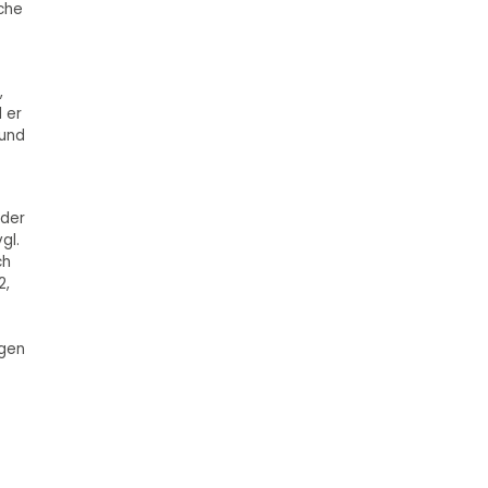
che
,
 er
 und
 der
gl.
ch
2,
ngen