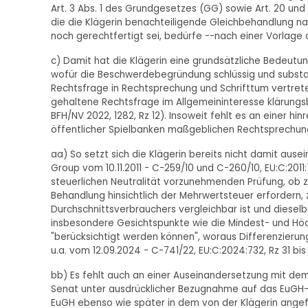
Art. 3 Abs. 1 des Grundgesetzes (GG) sowie Art. 20 und
die die Klägerin benachteiligende Gleichbehandlung 
noch gerechtfertigt sei, bedürfe --nach einer Vorlage 
c) Damit hat die Klägerin eine grundsätzliche Bedeutung
wofür die Beschwerdebegründung schlüssig und substa
Rechtsfrage in Rechtsprechung und Schrifttum vertre
gehaltene Rechtsfrage im Allgemeininteresse klärungsbed
BFH/NV 2022, 1282, Rz 12). Insoweit fehlt es an einer h
öffentlicher Spielbanken maßgeblichen Rechtsprechung
aa) So setzt sich die Klägerin bereits nicht damit ause
Group vom 10.11.2011 - C-259/10 und C-260/10, EU:C:2011
steuerlichen Neutralität vorzunehmenden Prüfung, ob z
Behandlung hinsichtlich der Mehrwertsteuer erfordern, 
Durchschnittsverbrauchers vergleichbar ist und diesel
insbesondere Gesichtspunkte wie die Mindest- und Hö
"berücksichtigt werden können", woraus Differenzierun
u.a. vom 12.09.2024 - C-741/22, EU:C:2024:732, Rz 31 bis
bb) Es fehlt auch an einer Auseinandersetzung mit dem S
Senat unter ausdrücklicher Bezugnahme auf das EuGH-U
EuGH ebenso wie später in dem von der Klägerin angefü