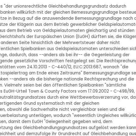
ss "der unionsrechtliche Gleichbehandlungsgrundsatz dadurch
elbanken willkürlich mit der gleichen Bemessungsgrundlage besteue
sätze in Bezug auf die anzuwendende Bemessungsgrundlage nach 
ätze der Klägerin aus dem Betrieb gewerblicher Geldspielautoma
aus dem Betrieb von Geldspielautomaten gleichartig und stünden 
ichtshofs der Europäischen Union (EuGH) dürften sie, die Kläger
 anderen Seite hinsichtlich der Mehrwertsteuer daher nicht
fentlichen Spielbanken aus Geldspielautomaten unterschieden sic
inge, dadurch, dass --anders als bei ihr-- die Gegenleistung der
gende gesetzliche Vorschriften festgelegt sei. Die Rechtsprechun
stätten vom 24.10.2013 - C-440/12, EU:C:2013:687, wonach "die
ttospielertrag am Ende eines Zeitraums" Bemessungsgrundlage sei
ken --anders als die bisherige nationale Rechtsprechung und die
 Vielmehr seien bei den öffentlichen Spielbanken "sämtliche
das EuGH-Urteil Town & County Factors vom 17.09.2002 - C-498/99,
Neutralitätsgrundsatzes durch eine Wettbewerbsverzerrung vor, da
fertigenden Grund systematisch mit der gleichen
n, obwohl die Sachverhalte nicht vergleichbar seien und die
uerbelastung unterlägen, wodurch "wesentlich Ungleiches willkürli
assen, damit dem EuGH "Gelegenheit gegeben wird, dem
letzung des Gleichbehandlungsgrundsatzes aufgelöst werden kann
ichheit und demzufolge ihr Grundrecht auf Gleichbehandlung au