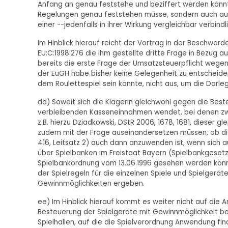
Anfang an genau feststehe und beziffert werden könnt
Regelungen genau feststehen müsse, sondern auch auß
einer --jedenfalls in ihrer Wirkung vergleichbar verbi
Im Hinblick hierauf reicht der Vortrag in der Beschwerd
EU:C:1998:276 die ihm gestellte dritte Frage in Bezug 
bereits die erste Frage der Umsatzsteuerpflicht wegen
der EuGH habe bisher keine Gelegenheit zu entscheide
dem Roulettespiel sein könnte, nicht aus, um die Darle
dd) Soweit sich die Klägerin gleichwohl gegen die Bes
verbleibenden Kasseneinnahmen wendet, bei denen zwin
z.B. hierzu Dziadkowski, DStR 2006, 1678, 1681, dieser g
zudem mit der Frage auseinandersetzen müssen, ob die 
416, Leitsatz 2) auch dann anzuwenden ist, wenn sich a
über Spielbanken im Freistaat Bayern (Spielbankgeset
Spielbankordnung vom 13.06.1996 gesehen werden kön
der Spielregeln für die einzelnen Spiele und Spielgerä
Gewinnmöglichkeiten ergeben.
ee) Im Hinblick hierauf kommt es weiter nicht auf die
Besteuerung der Spielgeräte mit Gewinnmöglichkeit bei S
Spielhallen, auf die die Spielverordnung Anwendung fin