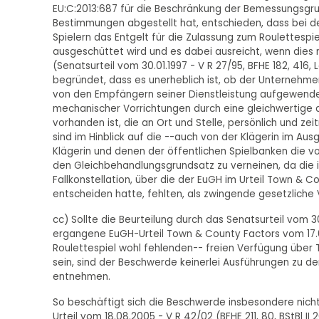
EU:C:2013:687 für die Beschränkung der Bemessungsgr
Bestimmungen abgestellt hat, entschieden, dass bei d
Spielern das Entgelt für die Zulassung zum Roulettespiel
ausgeschüttet wird und es dabei ausreicht, wenn dies n
(Senatsurteil vom 30.01.1997 - V R 27/95, BFHE 182, 416, L
begründet, dass es unerheblich ist, ob der Unternehmer
von den Empfängern seiner Dienstleistung aufgewend
mechanischer Vorrichtungen durch eine gleichwertige a
vorhanden ist, die an Ort und Stelle, persönlich und ze
sind im Hinblick auf die --auch von der Klägerin im A
Klägerin und denen der öffentlichen Spielbanken die
den Gleichbehandlungsgrundsatz zu verneinen, da die in
Fallkonstellation, über die der EuGH im Urteil Town & 
entscheiden hatte, fehlten, als zwingende gesetzliche 
cc) Sollte die Beurteilung durch das Senatsurteil vom 30
ergangene EuGH-Urteil Town & County Factors vom 17.0
Roulettespiel wohl fehlenden-- freien Verfügung über 
sein, sind der Beschwerde keinerlei Ausführungen zu d
entnehmen.
So beschäftigt sich die Beschwerde insbesondere nicht 
Urteil vom 18.08.2005 - V R 42/02 (BFHE 211, 80, BStBl II