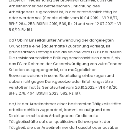
Einzelfall– regelmäßig der Lebenswirklichkeit, dass der
Arbeitnehmer der betrieblichen Einrichtung des
Arbeitgebers zugeordnet ist, in der er tatsächlich tätig ist
oder werden soll (Senatsurteile vom 10.04.2019 - VI R 6/17,
BFHE 264, 258, BStBl II 2019, 539, Rz 21 und vom 12.07.2021 - VI
R 9/19, Rz 16).
dd) Ob im Einzelfall unter Anwendung der dargelegten
Grundsätze eine (dauerhafte) Zuordnung vorliegt, ist
grundsätzlich Tatfrage und als solche vom FG zu beurteilen.
Die revisionsrechtliche Prüfung beschränkt sich darauf, ob
das FG im Rahmen der Gesamtwürdigung von zutreffenden
Kriterien ausgegangen ist, alle maßgeblichen
Beweisanzeichen in seine Beurteilung einbezogen und
dabei nicht gegen Denkgesetze oder Erfahrungssätze
verstoßen hat (s. Senatsurteil vom 26.10.2022 - VI R 48/20,
BFHE 278, 464, BStBl II 2023, 582, Rz 18).
ee) Ist der Arbeitnehmer einer bestimmten Tätigkeitsstätte
arbeitsrechtlich zugeordnet, kommt es aufgrund des
Direktionsrechts des Arbeitgebers für die erste
Tätigkeitsstätte auf den qualitativen Schwerpunkt der
Tätigkeit, die der Arbeitnehmer dort ausübt oder ausüben