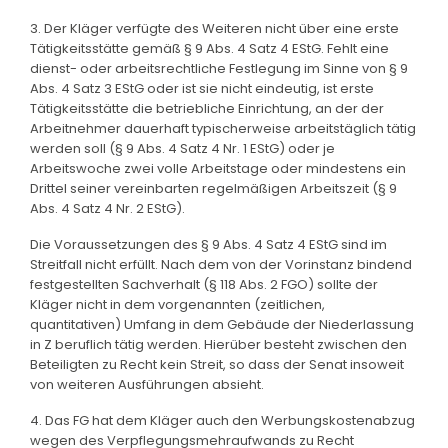
3. Der Kläger verfügte des Weiteren nicht über eine erste
Tätigkeitsstätte gemäß § 9 Abs. 4 Satz 4 EStG. Fehlt eine
dienst- oder arbeitsrechtliche Festlegung im Sinne von § 9
Abs. 4 Satz 3 EStG oder ist sie nicht eindeutig, ist erste
Tätigkeitsstätte die betriebliche Einrichtung, an der der
Arbeitnehmer dauerhaft typischerweise arbeitstäglich tätig
werden soll (§ 9 Abs. 4 Satz 4 Nr. 1 EStG) oder je
Arbeitswoche zwei volle Arbeitstage oder mindestens ein
Drittel seiner vereinbarten regelmäßigen Arbeitszeit (§ 9
Abs. 4 Satz 4 Nr. 2 EStG).
Die Voraussetzungen des § 9 Abs. 4 Satz 4 EStG sind im
Streitfall nicht erfüllt. Nach dem von der Vorinstanz bindend
festgestellten Sachverhalt (§ 118 Abs. 2 FGO) sollte der
Kläger nicht in dem vorgenannten (zeitlichen,
quantitativen) Umfang in dem Gebäude der Niederlassung
in Z beruflich tätig werden. Hierüber besteht zwischen den
Beteiligten zu Recht kein Streit, so dass der Senat insoweit
von weiteren Ausführungen absieht.
4. Das FG hat dem Kläger auch den Werbungskostenabzug
wegen des Verpflegungsmehraufwands zu Recht