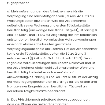
zugesprochen.
a) Mehraufwendungen des Arbeitnehmers für die
Verpflegung sind nach Maßgabe von § 9 Abs. 4a EStG als
Werbungskosten abziehbar. Wird der Arbeitnehmer
außerhalb seiner Wohnung und ersten Tätigkeitsstätte
beruflich tätig (auswärtige berufliche Tätigkeit), ist nach § 9
Abs. 4a Satz 2 und 3 EStG zur Abgeltung der ihm tatsächlich
entstandenen, beruflich veranlassten Mehraufwendungen
eine nach Abwesenheitszeiten gestaffelte
Verpflegungspauschale anzusetzen. Hat der Arbeitnehmer
keine erste Tätigkeitsstätte, gelten die Sätze 2 und 3
entsprechend (§ 9 Abs. 4a Satz 4 Halbsatz 1 EStG). Denn
liegen die Voraussetzungen des Absatz 4 nicht vor und ist
der Arbeitnehmer gleichwohl außerhalb seiner Wohnung
beruflich tätig, befindet er sich ebenfalls auf
Auswärtstätigkeit. Nach § 9 Abs. 4a Satz 6 EStG ist der Abzug
der Verpflegungspauschalen allerdings auf die ersten drei
Monate einer längerfristigen beruflichen Tätigkeit an
derselben Tätigkeitsstätte beschränkt.
b) Das FG ist hiernach zutreffend davon ausgegangen,
dass der Kläger die geltend gemachten