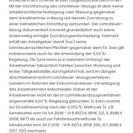
Arbeitnehmers zu einer ersten Tätigkeitsstätte zukommen.
Mit der Durchführung des Lohnsteuer-Abzugs ist aber keine
arbeitsrechtliche Festlegung oder Weisung gegenüber
dem Arbeitnehmer in Bezug auf dessen Zuordnung zu
einer betrieblichen Einrichtung verbunden. Der Lohnsteuer-
Abzug dokumentiert insoweit grundsätzlich auch keine
anderweitig erfolgte Zuordnungsentscheidung. Vielmehr
erfüllt der Arbeitgeber damit (nur) seine
lohnsteuerrechtlichen Pflichten gegenüber dem FA. Dies gilt
insbesondere auch für die Anwendung der 0,03 %-
Regelung. Ob (und wenn ja in welchem Umfang) der
Arbeitnehmer tatsächlich Fahrten zwischen Wohnung und
erster Tätigkeitsstätte durchgeführt hat, wird im Übrigen
abschließend nicht im Lohnsteuer-Abzugsverfahren,
sondern im Rahmen der Einkommensteuer-Veranlagung
des Arbeitnehmers entschieden. Dabei ist der
Arbeitnehmer nicht an die im Lohnsteuerabzugsverfahren
angewandte 0,03 %-Regelung gebunden. Er kann sowohl
zur Einzelbewertung nach der 0,002 %-Methode (s. z.B.
Senatsurteil vom 04.04.2008 - VI R 85/04, BFHE 221, 11, BStBl II
2008, 887) als auch zur Fahrtenbuchmethode (s.
Senatsurteil vom 30.11.2016 - VI R 49/14, BFHE 256, 107, BStBl II
2017, 1011) wechseln.