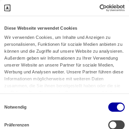
Gegenteil.
Diese Webseite verwendet Cookies
Wir verwenden Cookies, um Inhalte und Anzeigen zu 
personalisieren, Funktionen für soziale Medien anbieten zu 
können und die Zugriffe auf unsere Website zu analysieren. 
Außerdem geben wir Informationen zu Ihrer Verwendung 
unserer Website an unsere Partner für soziale Medien, 
Bundeskanzlerplatz 2
Werbung und Analysen weiter. Unsere Partner führen diese 
53113 Bonn
Informationen möglicherweise mit weiteren Daten 
zusammen, die Sie ihnen bereitgestellt haben oder die sie 
Pressemitteilungen
AGB
|
im Rahmen Ihrer Nutzung der Dienste gesammelt haben.
Impressum
Datenschutz
|
Einwilligungsauswahl
Impressum
 | 
Datenschutz
Notwendig
Präferenzen