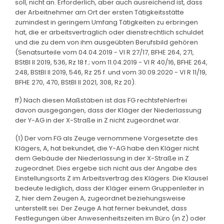
soll, nicht an. Erforderlich, aber auch ausreichend ist, dass
der Arbeitnehmer am Ort der ersten Tätigkeitsstätte
zumindest in geringem Umfang Tätigkeiten zu erbringen
hat, die er arbeitsvertraglich oder dienstrechtlich schuldet
und die zu dem von ihm ausgeübten Berufsbild gehören
(Senatsurteile vom 04.04.2019 - VI R 27/17, BFHE 264, 271,
BStBl II 2019, 536, Rz 18 f.; vom 11.04.2019 - VI R 40/16, BFHE 264,
248, BStBl II 2019, 546, Rz 25 f. und vom 30.09.2020 - VI R 11/19,
BFHE 270, 470, BStBl II 2021, 308, Rz 20).
ff) Nach diesen Maßstäben ist das FG rechtsfehlerfrei
davon ausgegangen, dass der Kläger der Niederlassung
der Y-AG in der X-Straße in Z nicht zugeordnet war.
(1) Der vom FG als Zeuge vernommene Vorgesetzte des
Klägers, A, hat bekundet, die Y-AG habe den Kläger nicht
dem Gebäude der Niederlassung in der X-Straße in Z
zugeordnet. Dies ergebe sich nicht aus der Angabe des
Einstellungsorts Z im Arbeitsvertrag des Klägers. Die Klausel
bedeute lediglich, dass der Kläger einem Gruppenleiter in
Z, hier dem Zeugen A, zugeordnet beziehungsweise
unterstellt sei. Der Zeuge A hat ferner bekundet, dass
Festlegungen über Anwesenheitszeiten im Büro (in Z) oder