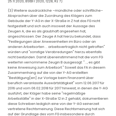
25.11.2020, BStBl I 2020, 1228, Rz 7).
(3) Weitere ausdrückliche –mündliche oder schriftliche–
Absprachen über die Zuordnung des Klägers zum
Gebäude der Y-AG in der X-Straße in Z hat das FG nicht
festgestellt und sich auch insoweit der Aussage des
Zeugen A, die es als glaubhaft angesehen hat,
angeschlossen. Der Zeuge A hat hierzu bekundet, dass
"Festlegungen über Anwesenheiten im Büro oder an
anderen Arbeitsorten … arbeitsvertraglich nicht getroffen"
würden und "sonstige Verabredungen" hierzu ebenfalls
nicht bestünden. Damit übereinstimmend hat die vom FG
weiterhin vernommene Zeugin B ausgesagt: "…, es gibt
keine Anweisung zum Arbeitsort." Soweit das FA in diesem
Zusammenhang auf die von der Y-AG erstellten
"Bestätigung[en] zur Vorlage beim Finanzamt über
beruflich veranlasste Auswärtstätigkeit" vom 12.06.2017 für
2016 und vom 06.02.2018 für 2017 hinweist, in denen die Y-AG
ausführt, der Kläger habe seine "regelmäßige
Arbeitsstätte" in der X-Straße 12 in Z gehabt, dokumentieren
diese Schreiben lediglich eine von der Y-AG seinerzeit
vertretene Rechtsmeinung. Diese Rechtsmeinung hat sich
auf der Grundlage des vom FG insbesondere durch