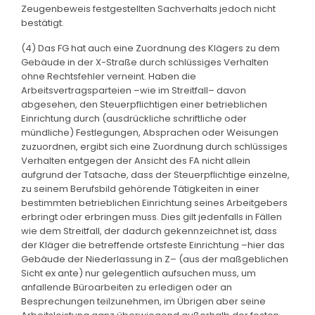
Zeugenbeweis festgestellten Sachverhalts jedoch nicht
bestätigt.
(4) Das FG hat auch eine Zuordnung des Klägers zu dem
Gebäude in der X-Straße durch schlüssiges Verhalten
ohne Rechtsfehler verneint. Haben die
Arbeitsvertragsparteien –wie im Streitfall– davon
abgesehen, den Steuerpflichtigen einer betrieblichen
Einrichtung durch (ausdrückliche schriftliche oder
mündliche) Festlegungen, Absprachen oder Weisungen
zuzuordnen, ergibt sich eine Zuordnung durch schlüssiges
Verhalten entgegen der Ansicht des FA nicht allein
aufgrund der Tatsache, dass der Steuerpflichtige einzelne,
zu seinem Berufsbild gehörende Tätigkeiten in einer
bestimmten betrieblichen Einrichtung seines Arbeitgebers
erbringt oder erbringen muss. Dies gilt jedenfalls in Fällen
wie dem Streitfall, der dadurch gekennzeichnet ist, dass
der Kläger die betreffende ortsfeste Einrichtung –hier das
Gebäude der Niederlassung in Z– (aus der maßgeblichen
Sicht ex ante) nur gelegentlich aufsuchen muss, um
anfallende Büroarbeiten zu erledigen oder an
Besprechungen teilzunehmen, im Übrigen aber seine