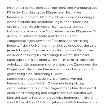
Im Streitfall ist indessen auch die rechtliche Würdigung des
FG, in der Zuordnung des Klägers zum Bezirk der
Niederlassung der Y-AG in Z nicht auch eine Zuordnung zu
dem Gebäude der Niederlassung in der X-Straße zu
erblicken, von Rechts wegen nicht zu beanstanden.
Insbesondere waren die Tätigkeiten, die der Kläger der Y-
AG als Bauleiter schuldete und die das FG den
Zeugenaussagen sowie der "Positionsbeschreibung
Bauleiter" der Y-AG entnommen hat, so angelegt, dass sie
jedenfalls ganz überwiegend außerhalb des Gebäudes
der Niederlassung in Z zu erbringen waren. Bei dieser
Sachlage kann nicht ohne weitere –im Streitfall fehlende–
Anhaltspunkte angenommen werden, eine Zuordnung des
Klägers zum Bezirk der Niederlassung in Z bedeute auch
gleichzeitig eine Zuordnung zu dem
Niederlassungsgebäude in Z. Der Kläger war der
Niederlassung der Y-AG in Z vielmehr lediglich aus
organisatorischen Gründen zugeordnet, ohne dass damit
auch eine Festlegung des Tätigkeitsorts verbunden war.
Dies stellt keine Zuordnung des Arbeitnehmers im Sinne
von § 9 Abs. 4 Satz 1 EStG dar (ebenso BMF-Schreiben vom