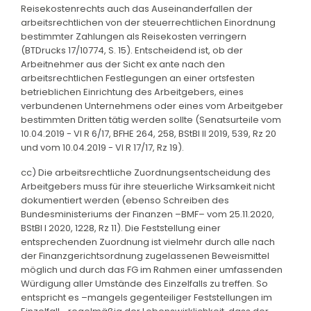
Reisekostenrechts auch das Auseinanderfallen der
arbeitsrechtlichen von der steuerrechtlichen Einordnung
bestimmter Zahlungen als Reisekosten verringern
(BTDrucks 17/10774, S. 15). Entscheidend ist, ob der
Arbeitnehmer aus der Sicht ex ante nach den
arbeitsrechtlichen Festlegungen an einer ortsfesten
betrieblichen Einrichtung des Arbeitgebers, eines
verbundenen Unternehmens oder eines vom Arbeitgeber
bestimmten Dritten tätig werden sollte (Senatsurteile vom
10.04.2019 - VI R 6/17, BFHE 264, 258, BStBl II 2019, 539, Rz 20
und vom 10.04.2019 - VI R 17/17, Rz 19).
cc) Die arbeitsrechtliche Zuordnungsentscheidung des
Arbeitgebers muss für ihre steuerliche Wirksamkeit nicht
dokumentiert werden (ebenso Schreiben des
Bundesministeriums der Finanzen –BMF– vom 25.11.2020,
BStBl I 2020, 1228, Rz 11). Die Feststellung einer
entsprechenden Zuordnung ist vielmehr durch alle nach
der Finanzgerichtsordnung zugelassenen Beweismittel
möglich und durch das FG im Rahmen einer umfassenden
Würdigung aller Umstände des Einzelfalls zu treffen. So
entspricht es –mangels gegenteiliger Feststellungen im