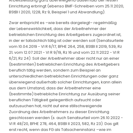
Arbeitsleistung ganz überwiegend außerhalb der festen
Einrichtung erbringt (ebenso BMF-Schreiben vom 25.11.2020,
BStBl I 2020, 1228, Rz 9, Beispiel 1 und Abwandlung).
Zwar entspricht es –wie bereits dargelegt– regelmäßig
der Lebenswirklichkeit, dass der Arbeitnehmer der
betrieblichen Einrichtung des Arbeitgebers zugeordnet ist,
in der er tatsächlich tätig ist oder werden soll (Senatsurteile
vom 10.04.2019 - VI R 6/17, BFHE 264, 258, BStBl II 2019, 539, Rz
21; vom 12.07.2021 - VI R 9/19, Rz 16 und vom 22.11.2022 - VI R
6/21, Rz 24). Soll der Arbeitnehmer aber nicht nur an einer
(bestimmten) betrieblichen Einrichtung des Arbeitgebers
beruflich tätig werden, sondern zum Beispiel an
unterschiedlichen betrieblichen Einrichtungen oder ganz
überwiegend außerhalb solcher Einrichtungen, kann allein
aus dem Umstand, dass der Arbeitnehmer eine
(bestimmte) betriebliche Einrichtung zur Ausübung seiner
beruflichen Tätigkeit gelegentlich aufsucht oder
aufzusuchen hat, nicht auf eine stillschweigende
Zuordnung des Arbeitnehmers zu dieser Einrichtung
geschlossen werden (s. auch Senatsurteil vom 26.10.2022 -
VI R 48/20, BFHE 278, 464, BStBl II 2023, 582, Rz 23). Das gilt
erst recht, wenn das FG als Tatsacheninstanz –wie im