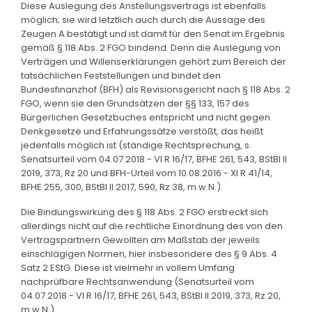
Diese Auslegung des Anstellungsvertrags ist ebenfalls
möglich; sie wird letztlich auch durch die Aussage des
Zeugen A bestätigt und ist damit für den Senat im Ergebnis
gemäß § 118 Abs. 2 FGO bindend. Denn die Auslegung von
Verträgen und Willenserklärungen gehört zum Bereich der
tatsächlichen Feststellungen und bindet den
Bundesfinanzhof (BFH) als Revisionsgericht nach § 118 Abs. 2
FGO, wenn sie den Grundsätzen der §§ 133, 157 des
Bürgerlichen Gesetzbuches entspricht und nicht gegen
Denkgesetze und Erfahrungssätze verstößt, das heißt
jedenfalls möglich ist (ständige Rechtsprechung, s.
Senatsurteil vom 04.07.2018 - VI R 16/17, BFHE 261, 543, BStBl II
2019, 373, Rz 20 und BFH-Urteil vom 10.08.2016 - XI R 41/14,
BFHE 255, 300, BStBl II 2017, 590, Rz 38, m.w.N.).
Die Bindungswirkung des § 118 Abs. 2 FGO erstreckt sich
allerdings nicht auf die rechtliche Einordnung des von den
Vertragspartnern Gewollten am Maßstab der jeweils
einschlägigen Normen, hier insbesondere des § 9 Abs. 4
Satz 2 EStG. Diese ist vielmehr in vollem Umfang
nachprüfbare Rechtsanwendung (Senatsurteil vom
04.07.2018 - VI R 16/17, BFHE 261, 543, BStBl II 2019, 373, Rz 20,
m.w.N.).