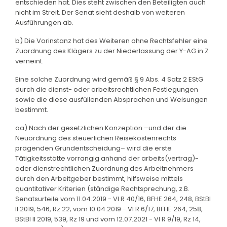
entschieden hat. Dies steht zwischen den Beteiligten auch
nicht im Streit. Der Senat sieht deshalb von weiteren
Ausführungen ab.
b) Die Vorinstanz hat des Weiteren ohne Rechtsfehler eine
Zuordnung des Klägers zu der Niederlassung der Y-AG in Z
verneint.
Eine solche Zuordnung wird gemäß § 9 Abs. 4 Satz 2 EStG
durch die dienst- oder arbeitsrechtlichen Festlegungen
sowie die diese ausfüllenden Absprachen und Weisungen
bestimmt.
aa) Nach der gesetzlichen Konzeption –und der die
Neuordnung des steuerlichen Reisekostenrechts
prägenden Grundentscheidung– wird die erste
Tätigkeitsstätte vorrangig anhand der arbeits(vertrag)-
oder dienstrechtlichen Zuordnung des Arbeitnehmers
durch den Arbeitgeber bestimmt, hilfsweise mittels
quantitativer Kriterien (ständige Rechtsprechung, z.B.
Senatsurteile vom 11.04.2019 - VI R 40/16, BFHE 264, 248, BStBl
II 2019, 546, Rz 22; vom 10.04.2019 - VI R 6/17, BFHE 264, 258,
BStBl II 2019, 539, Rz 19 und vom 12.07.2021 - VI R 9/19, Rz 14,