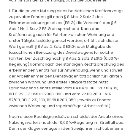
vom Ansatz der Entfernungspauschale abgesehen.
1. Für die private Nutzung eines betrieblichen Kraftfahrzeugs
zu privaten Fahrten gilt nach § 8 Abs. 2 Satz 2 des
Einkommensteuergesetzes (EStG) die Vorschrift des § 6
Abs. 1 Nr. 4 Satz 2 EStG entsprechend. Kann das
Kraftfahrzeug auch für Fahrten zwischen Wohnung und
erster Tätigkeitsstätte genutzt werden, erhöht sich dieser
Wert gemäß § 8 Abs. 2 Satz 3 EStG nach Maßgabe der
tatsächlichen Benutzung des Dienstwagens für solche
Fahrten. Der Zuschlag nach § 8 Abs. 2 Satz 3 EStG (0,03 %-
Regelung) kommt nach der ständigen Rechtsprechung des
erkennenden Senats nur zur Anwendung, wenn und soweit
der Arbeitnehmer den Dienstwagen tatsächlich für Fahrten
zwischen Wohnung und erster Tätigkeitsstätte nutzt
(grundlegend Senatsurteile vom 04.04.2008 - VI R 68/05,
BFHE 221, 17, BStBl II 2008, 890 und vom 22.09.2010 - VI R
57/09, BFHE 231, 139, BStBl II 2011, 359, jeweils zu Fahrten
zwischen Wohnung und regelmäßiger Arbeitsstätte).
Nach diesen Rechtsgrundsätzen scheidet der Ansatz eines
Nutzungsvorteils nach der 0,03 %-Regelung im Streitfall aus.
Denn der Kläger verfügte in den Streitjahren nicht über eine