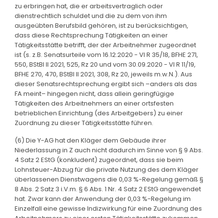
zu erbringen hat, die er arbeitsvertraglich oder
dienstrechtlich schuldet und die zu dem von ihm
ausgeübten Berufsbild gehören, ist zu berücksichtigen,
dass diese Rechtsprechung Tätigkeiten an einer
Tätigkeitsstätte betrifft, der der Arbeitnehmer zugeordnet
ist (s. z.B. Senatsurteile vom 16.12.2020 - VI R 35/18, BFHE 271,
550, BStBl II 2021, 525, Rz 20 und vom 30.09.2020 - VI R 11/19,
BFHE 270, 470, BStBl II 2021, 308, Rz 20, jeweils m.w.N.). Aus
dieser Senatsrechtsprechung ergibt sich –anders als das
FA meint– hingegen nicht, dass allein geringfügige
Tätigkeiten des Arbeitnehmers an einer ortsfesten
betrieblichen Einrichtung (des Arbeitgebers) zu einer
Zuordnung zu dieser Tätigkeitsstätte führen.
(6) Die Y-AG hat den Kläger dem Gebäude ihrer
Niederlassung in Z auch nicht dadurch im Sinne von § 9 Abs.
4 Satz 2 EStG (konkludent) zugeordnet, dass sie beim
Lohnsteuer-Abzug für die private Nutzung des dem Kläger
überlassenen Dienstwagens die 0,03 %-Regelung gemäß §
8 Abs. 2 Satz 3 i.V.m. § 6 Abs. 1 Nr. 4 Satz 2 EStG angewendet
hat. Zwar kann der Anwendung der 0,03 %-Regelung im
Einzelfall eine gewisse Indizwirkung für eine Zuordnung des