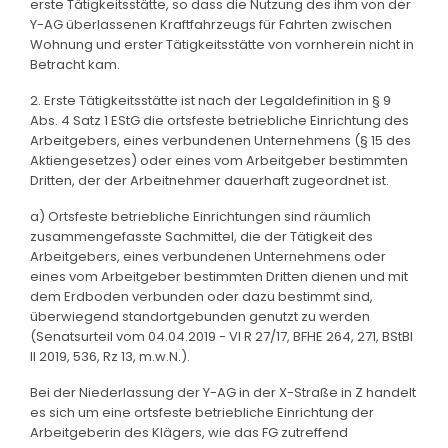
erste Tätigkeitsstätte, so dass die Nutzung des ihm von der
Y-AG überlassenen Kraftfahrzeugs für Fahrten zwischen
Wohnung und erster Tätigkeitsstätte von vornherein nicht in
Betracht kam.
2. Erste Tätigkeitsstätte ist nach der Legaldefinition in § 9
Abs. 4 Satz 1 EStG die ortsfeste betriebliche Einrichtung des
Arbeitgebers, eines verbundenen Unternehmens (§ 15 des
Aktiengesetzes) oder eines vom Arbeitgeber bestimmten
Dritten, der der Arbeitnehmer dauerhaft zugeordnet ist.
a) Ortsfeste betriebliche Einrichtungen sind räumlich
zusammengefasste Sachmittel, die der Tätigkeit des
Arbeitgebers, eines verbundenen Unternehmens oder
eines vom Arbeitgeber bestimmten Dritten dienen und mit
dem Erdboden verbunden oder dazu bestimmt sind,
überwiegend standortgebunden genutzt zu werden
(Senatsurteil vom 04.04.2019 - VI R 27/17, BFHE 264, 271, BStBl
II 2019, 536, Rz 13, m.w.N.).
Bei der Niederlassung der Y-AG in der X-Straße in Z handelt
es sich um eine ortsfeste betriebliche Einrichtung der
Arbeitgeberin des Klägers, wie das FG zutreffend