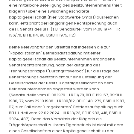
eine mittelbare Beteiligung des Besitzunternehmens (hier:
Klägerin) über eine zwischengeschaltete
Kapitalgesellschaft (hier: Stadtwerke GmbH) ausreichen
kann, entspricht der langjährigen Rechtsprechung auch
des I. Senats des BFH (z.B. Senatsurteil vom 14.08.1974 - I R
136/70, BFHE 114, 98, BStBl II 1975, 112).
Keine Relevanz für den Streitfall hat indessen die zur
"kapitalistischen" Betriebsaufspaltung mit einer
Kapitalgesellschaft als Besitzunternehmen ergangene
Senatsrechtsprechung, nach der aufgrund des
Trennungsprinzips ("Durchgriffsverbot") für die Frage der
Beherrschungsidentität nicht auf eine Beteiligung der
Gesellschafter der Besitz-Kapitalgesellschaft an dem
Betriebsunternehmen abgestellt werden kann
(Senatsurteile vom 01.08.1979 - I R 111/78, BFHE 129, 57, BStBl II
1980, 77; vom 22.10.1986 - I R 180/82, BFHE 148, 272, BStBl II 1987,
117; zum Fall einer "umgekehrten" Betriebsaufspaltung auch
BFH-Urteil vom 22.02.2024 - III R 13/23, BFHE 283, 418, BStBl II
2024, 487). Denn das Verhältnis der Klägerin als
Trägerkörperschaft zu ihrem Eigenbetrieb ist nicht mit dem
eines Gesellschafters einer Kapitalgesellschaft zu der