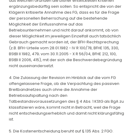
aus welchen Gründen die bisher entwickelten Kriterien
ergänzungsbedürftig sein sollen. So entspricht die von der
Klägerin kritisierte Annahme des FG, dass es für die Frage
der personellen Beherrschung auf die bestehende
Möglichkeit der Einflussnahme auf das
Betriebsunternehmen und nicht darauf ankommt, ob von
dieser Möglichkeit im jeweiligen Einzelfall auch tatsächlich
Gebrauch gemacht worden ist, der BFH-Rechtsprechung
(z.B. BFH-Urteile vom 28.01.1982 - IV R 100/78, BFHE 135, 330,
BStBl II 1982, 479; vom 30.11.2005 - X R 56/04, BFHE 212, 100,
BStBl II 2006, 415), mit der sich die Beschwerdebegründung
nicht auseinandersetzt.
4. Die Zulassung der Revision im Hinblick auf die vom FG
offengelassene Frage, ob die Verpachtung des passiven
Breitbandnetzes auch ohne die Annahme der
Betriebsaufspaltung nach den
Tatbestandsvoraussetzungen des § 4 Abs. 1 KStG als BgA zu
klassifizieren wäre, kommt nicht in Betracht, weil die Frage
nicht entscheidungserheblich und damit nicht klärungsfähig
ist.
5. Die Kostenentscheidung beruht auf § 135 Abs. 2 FGO.