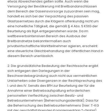
etwas Abweichendes gelten sollte. Auch wenn die
Versorgung der Bevölkerung mit Breitbandanschlüssen
dem Bereich der Daseinsvorsorge zuzuordnen sein mag,
handelt es sich bei der Verpachtung des passiven
Glasfasernetzes durch die Klägerin offenkundig nicht um
eine hoheitliche Tätigkeit, die gemäß § 4 Abs. 5 KStG der
Beurteilung als BgA entgegenstehen würde. Da im
wettbewerbsintensiven Bereich des Ausbaus der
Breitbandnetze bekanntermaßen auch
privatwirtschaftliche Marktteilnehmer agieren, erscheint
eine steuerliche Gleichbehandlung der öffentlichen Hand in
diesem Bereich unerlässlich.
2. Die grundsätzliche Bedeutung der Rechtssache ergibt
sich entgegen den Darlegungen in der
Beschwerdebegründung auch nicht aus vermeintlichen
Unklarheiten oder Divergenzen in der Rechtsprechung des
I. und des IV. Senats des BFH zur Beurteilung der für die
Annahme einer Betriebsaufspaltung erforderlichen
personellen Verflechtung zwischen Besitz- und
Betriebsunternehmen (Beherrschungsidentität). Dass für
die Beherrschung des Betriebsunternehmens (hier: T-KG
mit der geschäftsführenden Komplementärin T-GmbH)