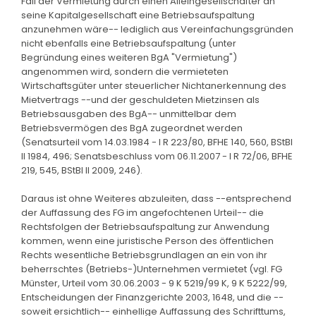
Fall der Vermietung durch einen Alleingesellschafter an
seine Kapitalgesellschaft eine Betriebsaufspaltung
anzunehmen wäre-- lediglich aus Vereinfachungsgründen
nicht ebenfalls eine Betriebsaufspaltung (unter
Begründung eines weiteren BgA "Vermietung")
angenommen wird, sondern die vermieteten
Wirtschaftsgüter unter steuerlicher Nichtanerkennung des
Mietvertrags --und der geschuldeten Mietzinsen als
Betriebsausgaben des BgA-- unmittelbar dem
Betriebsvermögen des BgA zugeordnet werden
(Senatsurteil vom 14.03.1984 - I R 223/80, BFHE 140, 560, BStBl
II 1984, 496; Senatsbeschluss vom 06.11.2007 - I R 72/06, BFHE
219, 545, BStBl II 2009, 246).
Daraus ist ohne Weiteres abzuleiten, dass --entsprechend
der Auffassung des FG im angefochtenen Urteil-- die
Rechtsfolgen der Betriebsaufspaltung zur Anwendung
kommen, wenn eine juristische Person des öffentlichen
Rechts wesentliche Betriebsgrundlagen an ein von ihr
beherrschtes (Betriebs-)Unternehmen vermietet (vgl. FG
Münster, Urteil vom 30.06.2003 - 9 K 5219/99 K, 9 K 5222/99,
Entscheidungen der Finanzgerichte 2003, 1648, und die --
soweit ersichtlich-- einhellige Auffassung des Schrifttums,