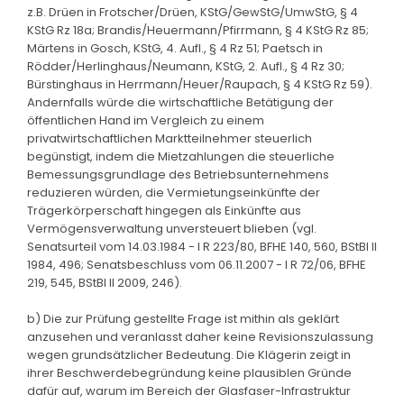
z.B. Drüen in Frotscher/Drüen, KStG/GewStG/UmwStG, § 4
KStG Rz 18a; Brandis/Heuermann/Pfirrmann, § 4 KStG Rz 85;
Märtens in Gosch, KStG, 4. Aufl., § 4 Rz 51; Paetsch in
Rödder/Herlinghaus/Neumann, KStG, 2. Aufl., § 4 Rz 30;
Bürstinghaus in Herrmann/Heuer/Raupach, § 4 KStG Rz 59).
Andernfalls würde die wirtschaftliche Betätigung der
öffentlichen Hand im Vergleich zu einem
privatwirtschaftlichen Marktteilnehmer steuerlich
begünstigt, indem die Mietzahlungen die steuerliche
Bemessungsgrundlage des Betriebsunternehmens
reduzieren würden, die Vermietungseinkünfte der
Trägerkörperschaft hingegen als Einkünfte aus
Vermögensverwaltung unversteuert blieben (vgl.
Senatsurteil vom 14.03.1984 - I R 223/80, BFHE 140, 560, BStBl II
1984, 496; Senatsbeschluss vom 06.11.2007 - I R 72/06, BFHE
219, 545, BStBl II 2009, 246).
b) Die zur Prüfung gestellte Frage ist mithin als geklärt
anzusehen und veranlasst daher keine Revisionszulassung
wegen grundsätzlicher Bedeutung. Die Klägerin zeigt in
ihrer Beschwerdebegründung keine plausiblen Gründe
dafür auf, warum im Bereich der Glasfaser-Infrastruktur