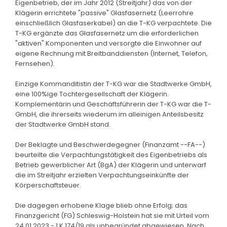
Eigenbetrieb, der im Jahr 2012 (Streitjahr) das von der
Klägerin errichtete "passive" Glasfasernetz (Leerrohre
einschließlich Glasfaserkabel) an die T-KG verpachtete. Die
T-KG ergänzte das Glasfasernetz um die erforderlichen
"aktiven" Komponenten und versorgte die Einwohner auf
eigene Rechnung mit Breitbanddiensten (Internet, Telefon,
Fernsehen).
Einzige Kommanditistin der T-KG war die Stadtwerke GmbH,
eine 100%ige Tochtergesellschaft der Klägerin.
Komplementärin und Geschäftsführerin der T-KG war die T-
GmbH, die ihrerseits wiederum im alleinigen Anteilsbesitz
der Stadtwerke GmbH stand.
Der Beklagte und Beschwerdegegner (Finanzamt --FA--)
beurteilte die Verpachtungstätigkeit des Eigenbetriebs als
Betrieb gewerblicher Art (BgA) der Klägerin und unterwarf
die im Streitjahr erzielten Verpachtungseinkünfte der
Körperschaftsteuer.
Die dagegen erhobene Klage blieb ohne Erfolg; das
Finanzgericht (FG) Schleswig-Holstein hat sie mit Urteil vom
24.01.2023 - 1 K 174/19 als unbegründet abgewiesen. Nach