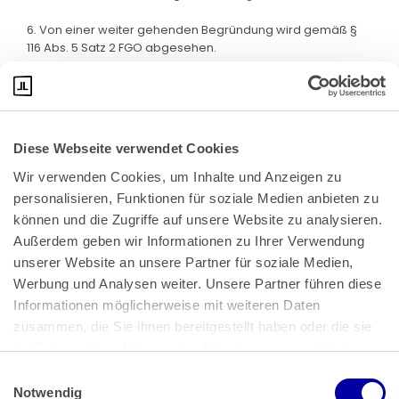
6. Von einer weiter gehenden Begründung wird gemäß §
116 Abs. 5 Satz 2 FGO abgesehen.
Diese Webseite verwendet Cookies
Wir verwenden Cookies, um Inhalte und Anzeigen zu 
personalisieren, Funktionen für soziale Medien anbieten zu 
können und die Zugriffe auf unsere Website zu analysieren. 
Außerdem geben wir Informationen zu Ihrer Verwendung 
unserer Website an unsere Partner für soziale Medien, 
Bundeskanzlerplatz 2
Werbung und Analysen weiter. Unsere Partner führen diese 
53113 Bonn
Informationen möglicherweise mit weiteren Daten 
zusammen, die Sie ihnen bereitgestellt haben oder die sie 
Pressemitteilungen
AGB
|
im Rahmen Ihrer Nutzung der Dienste gesammelt haben.
Impressum
Datenschutz
|
Einwilligungsauswahl
Impressum
 | 
Datenschutz
Notwendig