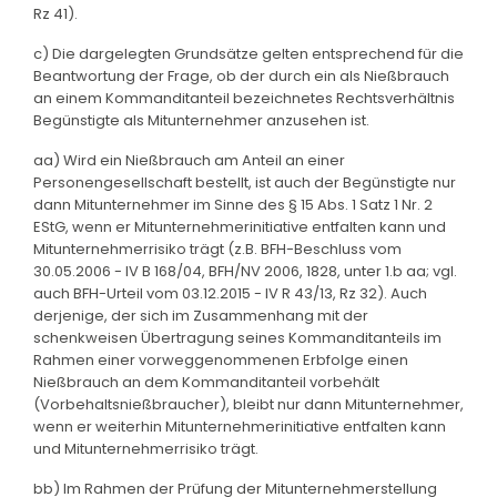
Rz 41).
c) Die dargelegten Grundsätze gelten entsprechend für die
Beantwortung der Frage, ob der durch ein als Nießbrauch
an einem Kommanditanteil bezeichnetes Rechtsverhältnis
Begünstigte als Mitunternehmer anzusehen ist.
aa) Wird ein Nießbrauch am Anteil an einer
Personengesellschaft bestellt, ist auch der Begünstigte nur
dann Mitunternehmer im Sinne des § 15 Abs. 1 Satz 1 Nr. 2
EStG, wenn er Mitunternehmerinitiative entfalten kann und
Mitunternehmerrisiko trägt (z.B. BFH-Beschluss vom
30.05.2006 - IV B 168/04, BFH/NV 2006, 1828, unter 1.b aa; vgl.
auch BFH-Urteil vom 03.12.2015 - IV R 43/13, Rz 32). Auch
derjenige, der sich im Zusammenhang mit der
schenkweisen Übertragung seines Kommanditanteils im
Rahmen einer vorweggenommenen Erbfolge einen
Nießbrauch an dem Kommanditanteil vorbehält
(Vorbehaltsnießbraucher), bleibt nur dann Mitunternehmer,
wenn er weiterhin Mitunternehmerinitiative entfalten kann
und Mitunternehmerrisiko trägt.
bb) Im Rahmen der Prüfung der Mitunternehmerstellung