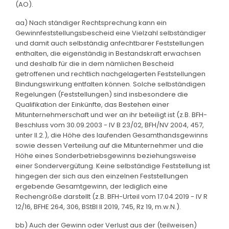
(AO).
aa) Nach ständiger Rechtsprechung kann ein
Gewinnfeststellungsbescheid eine Vielzahl selbständiger
und damit auch selbständig anfechtbarer Feststellungen
enthalten, die eigenständig in Bestandskraft erwachsen
und deshalb für die in dem nämlichen Bescheid
getroffenen und rechtlich nachgelagerten Feststellungen
Bindungswirkung entfalten können. Solche selbständigen
Regelungen (Feststellungen) sind insbesondere die
Qualifikation der Einkünfte, das Bestehen einer
Mitunternehmerschaft und wer an ihr beteiligt ist (z.B. BFH-
Beschluss vom 30.09.2003 - IV B 23/02, BFH/NV 2004, 457,
unter II.2.), die Höhe des laufenden Gesamthandsgewinns
sowie dessen Verteilung auf die Mitunternehmer und die
Höhe eines Sonderbetriebsgewinns beziehungsweise
einer Sondervergütung. Keine selbständige Feststellung ist
hingegen der sich aus den einzelnen Feststellungen
ergebende Gesamtgewinn, der lediglich eine
Rechengröße darstellt (z.B. BFH-Urteil vom 17.04.2019 - IV R
12/16, BFHE 264, 306, BStBl II 2019, 745, Rz 19, m.w.N.).
bb) Auch der Gewinn oder Verlust aus der (teilweisen)