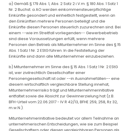
a) Gemäß § 179 Abs. 1, Abs. 2 Satz 2 i.V.m. § 180 Abs. 1 Satz 1
Nr. 2 Buchst. a AO werden einkommensteuerpflichtige
Einkünfte gesondert und einheitlich festgestellt, wenn an
den Einkünften mehrere Personen beteiligt und die
Einkünfte diesen Personen steuerlich zuzurechnen sind. Bei
einem --wie im Streitfall vorliegenden-- Gewerbebetrieb
sind diese Voraussetzungen erfüllt, wenn mehrere
Personen den Betrieb als Mitunternehmer im Sinne des § 15
Abs. 1 Satz 1 Nr. 2 EStG führen. In die Feststellung der
Einkünfte sind dann alle Mitunternehmer einzubeziehen.
b) Mitunternehmer im Sinne des § 15 Abs. 1 Satz 1 Nr. 2 EStG
ist, wer zivilrechtlich Gesellschafter einer
Personengesellschaft ist oder --in Ausnahmefällen-- eine
diesem wirtschaftlich vergleichbare Stellung innehat,
Mitunternehmerrisiko trägt und Mitunternehmerinitiative
entfaltet sowie die Absicht zur Gewinnerzielung hat (z.B.
BFH-Urteil vom 22.06.2017 - IV R 42/13, BFHE 259, 258, Rz 32,
m.w.N.).
Mitunternehmerinitiative bedeutet vor allem Teilnahme an
unternehmerischen Entscheidungen, wie sie zum Beispiel
Gesellschaftern oder diesen vergleichbaren Personen als