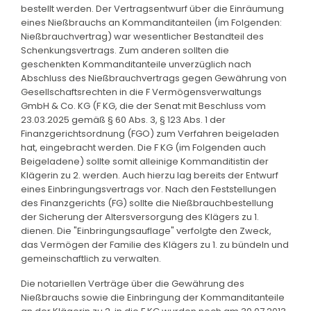
bestellt werden. Der Vertragsentwurf über die Einräumung
eines Nießbrauchs an Kommanditanteilen (im Folgenden:
Nießbrauchvertrag) war wesentlicher Bestandteil des
Schenkungsvertrags. Zum anderen sollten die
geschenkten Kommanditanteile unverzüglich nach
Abschluss des Nießbrauchvertrags gegen Gewährung von
Gesellschaftsrechten in die F Vermögensverwaltungs
GmbH & Co. KG (F KG, die der Senat mit Beschluss vom
23.03.2025 gemäß § 60 Abs. 3, § 123 Abs. 1 der
Finanzgerichtsordnung (FGO) zum Verfahren beigeladen
hat, eingebracht werden. Die F KG (im Folgenden auch
Beigeladene) sollte somit alleinige Kommanditistin der
Klägerin zu 2. werden. Auch hierzu lag bereits der Entwurf
eines Einbringungsvertrags vor. Nach den Feststellungen
des Finanzgerichts (FG) sollte die Nießbrauchbestellung
der Sicherung der Altersversorgung des Klägers zu 1.
dienen. Die "Einbringungsauflage" verfolgte den Zweck,
das Vermögen der Familie des Klägers zu 1. zu bündeln und
gemeinschaftlich zu verwalten.
Die notariellen Verträge über die Gewährung des
Nießbrauchs sowie die Einbringung der Kommanditanteile