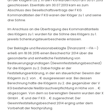
an der Klägerin zu 2. in die F KG wurden noch am 30.07.2013
geschlossen. Ebenfalls am 30.07.2013 kam es zum
Abschluss des Gesellschaftsvertrags der F KG.
Kommanditisten der F KG waren der Kläger zu 1. und seine
drei Söhne.
Im Anschluss an die Übertragung des Kommanditanteils
des Klägers zu 1. wurden für die Söhne des Klägers zu 1.
jeweils Schenkungsteuerbescheide erlassen.
Der Beklagte und Revisionsbeklagte (Finanzamt --FA--)
erließ am 18.06.2015 einen Bescheid für 2014 über die
gesonderte und einheitliche Feststellung von
Besteuerungsgrundlagen (Gewinnfeststellungsbescheid)
für die Klägerin zu 2. Dabei folgte er der
Feststellungserklärung, in der ein steuerlicher Gewinn der
Klägerin zu 2. von ... € ausgewiesen war. Bei dessen
Berechnung hatte die Klägerin zu 2. die gegenüber der V
KG bestehende Nießbrauchverpflichtung in Höhe von ... €
abgezogen. Von dem so bereinigten Gewinn wurden der X
GmbH ... € und der F KG ... € zugerechnet. Der
Gewinnfeststellungsbescheid 2014 erging unter dem
Vorbehalt der Nachprüfung.