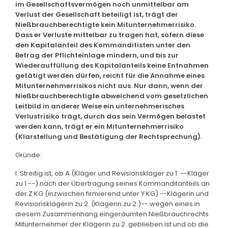
im Gesellschaftsvermögen noch unmittelbar am
Verlust der Gesellschaft beteiligt ist, trägt der
Nießbrauchberechtigte kein Mitunternehmerrisiko.
Dass er Verluste mittelbar zu tragen hat, sofern diese
den Kapitalanteil des Kommanditisten unter den
Betrag der Pflichteinlage mindern, und bis zur
Wiederauffüllung des Kapitalanteils keine Entnahmen
getätigt werden dürfen, reicht für die Annahme eines
Mitunternehmerrisikos nicht aus. Nur dann, wenn der
Nießbrauchberechtigte abweichend vom gesetzlichen
Leitbild in anderer Weise ein unternehmerisches
Verlustrisiko trägt, durch das sein Vermögen belastet
werden kann, trägt er ein Mitunternehmerrisiko
(Klarstellung und Bestätigung der Rechtsprechung).
Gründe:
I. Streitig ist, ob A (Kläger und Revisionskläger zu 1. --Kläger
zu 1.--) nach der Übertragung seines Kommanditanteils an
der Z KG (inzwischen firmierend unter Y KG) --Klägerin und
Revisionsklägerin zu 2. (Klägerin zu 2.)-- wegen eines in
diesem Zusammenhang eingeräumten Nießbrauchrechts
Mitunternehmer der Klägerin zu 2. geblieben ist und ob die