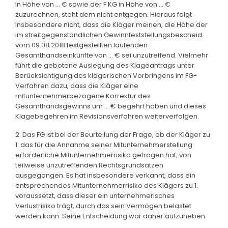
in Höhe von ... € sowie der F KG in Höhe von ... €
zuzurechnen, steht dem nicht entgegen. Hieraus folgt
insbesondere nicht, dass die Kläger meinen, die Höhe der
im streitgegenständlichen Gewinnfeststellungsbescheid
vom 09.08.2018 festgestellten laufenden
Gesamthandseinkünfte von ... € sei unzutreffend. Vielmehr
führt die gebotene Auslegung des Klageantrags unter
Berücksichtigung des klägerischen Vorbringens im FG-
Verfahren dazu, dass die Kläger eine
mitunternehmerbezogene Korrektur des
Gesamthandsgewinns um ... € begehrt haben und dieses
Klagebegehren im Revisionsverfahren weiterverfolgen.
2. Das FG ist bei der Beurteilung der Frage, ob der Kläger zu
1. das für die Annahme seiner Mitunternehmerstellung
erforderliche Mitunternehmerrisiko getragen hat, von
teilweise unzutreffenden Rechtsgrundsätzen
ausgegangen. Es hat insbesondere verkannt, dass ein
entsprechendes Mitunternehmerrisiko des Klägers zu 1.
voraussetzt, dass dieser ein unternehmerisches
Verlustrisiko trägt, durch das sein Vermögen belastet
werden kann. Seine Entscheidung war daher aufzuheben.