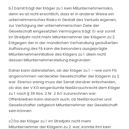
b) Damit trägt der Kläger zu 1. kein Mitunternehmerrisiko,
denn es ist nicht ersichtlich, dass er in anderer Weise ein
unternehmerisches Risiko in Gestalt des Verlusts eigenen,
zur Verfolgung der unternehmerischen Ziele der
Gesellschaft eingesetzten Vermögens trägt. Er war somit
im Streitjahr nicht mehr Mitunternehmer der Klägerin zu 2.
Entgegen der in der mündlichen Verhandlung geäußerten
Auffassung des FA kann die besonders ausgeprägte
Mitunternehmerinitiative des Klägers zu 1. allein nicht
dessen Mitunternehmerstellung begründen.
Daher kann dahinstehen, ob der Kläger zu 1. --wie vom FG
angenommen-verdeckter Gesellschafter der Klägerin zu 2.
war. Ebenso wenig muss der Senat darüber entscheiden,
ob das der V KG eingeräumte Nießbrauchrecht dem Kläger
zu 1. nach § 39 Abs. 2 Nr. 2 AO zuzurechnen war.
Offenbleiben kann danach auch, ob Nießbraucher und
Gesellschafter zeitgleich Mitunternehmer der Gesellschaft
sein können.
c) Da der Kläger zu 1. im Streitjahr nicht mehr
Mitunternehmer der Klägerin zu 2. war, konnte ihm kein