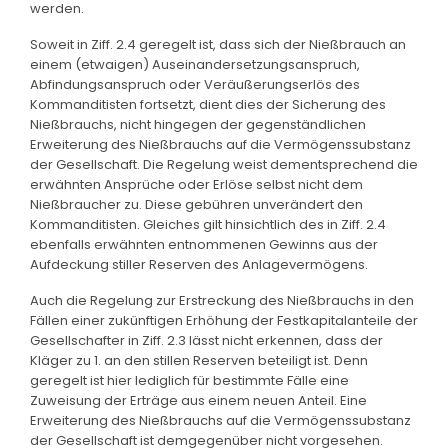
werden.
Soweit in Ziff. 2.4 geregelt ist, dass sich der Nießbrauch an
einem (etwaigen) Auseinandersetzungsanspruch,
Abfindungsanspruch oder Veräußerungserlös des
Kommanditisten fortsetzt, dient dies der Sicherung des
Nießbrauchs, nicht hingegen der gegenständlichen
Erweiterung des Nießbrauchs auf die Vermögenssubstanz
der Gesellschaft. Die Regelung weist dementsprechend die
erwähnten Ansprüche oder Erlöse selbst nicht dem
Nießbraucher zu. Diese gebühren unverändert den
Kommanditisten. Gleiches gilt hinsichtlich des in Ziff. 2.4
ebenfalls erwähnten entnommenen Gewinns aus der
Aufdeckung stiller Reserven des Anlagevermögens.
Auch die Regelung zur Erstreckung des Nießbrauchs in den
Fällen einer zukünftigen Erhöhung der Festkapitalanteile der
Gesellschafter in Ziff. 2.3 lässt nicht erkennen, dass der
Kläger zu 1. an den stillen Reserven beteiligt ist. Denn
geregelt ist hier lediglich für bestimmte Fälle eine
Zuweisung der Erträge aus einem neuen Anteil. Eine
Erweiterung des Nießbrauchs auf die Vermögenssubstanz
der Gesellschaft ist demgegenüber nicht vorgesehen.