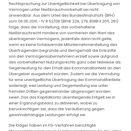
Rechtsprechung zur Unentgeltlichkeit bei Übertragung von
Vermögen unter Nießbrauchvorbehalt sei nicht
anwendbar. Aus dem Urteil des Bundesfinanzhofs (BFH)
vom 06.05.2010 - IV R 52/08 (BFHE 229, 279, BStBl II 2011, 261)
folge, dass die Vorstellung, das vorbehaltene
Nießbrauchrecht mindere von vornherein den Wert des
übertragenen Vermögens, jedenfalls dann nicht gelte,
wenn es keine fortdauernde Mitunternehmerstellung des
Übertragenden begründe und demgemäß die Einkünfte
von den Vermögensübernehmern erzielt sowie aufgrund
des vorbehaltenen Nutzungsrechts ganz oder teilweise als
Gegenleistung für den Erhalt des Kommanditanteils an den
Übergeber ausgekehrt würden. Zudem sei die Vermutung
für eine unentgeltliche Übertragung der Kommanditanteile
widerlegt, weil Leistung und Gegenleistung wie unter
fremden Dritten gegeneinander abgewogen worden
seien. Das das Kapitalkonto übersteigende Entgelt sei in
einer Ergänzungsbilanz zu aktivieren, wobei zu
berücksichtigen sei, dass die Veräußerung gegen
gewinnabhängige Leistungen erfolgt sei.
Die Kläger haben im FG-Verfahren berichtigte