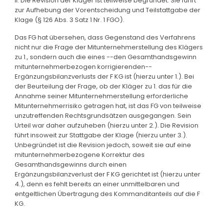
II. Die Revision der Kläger ist teilweise begründet. Sie führt
zur Aufhebung der Vorentscheidung und Teilstattgabe der
Klage (§ 126 Abs. 3 Satz 1 Nr. 1 FGO).
Das FG hat übersehen, dass Gegenstand des Verfahrens
nicht nur die Frage der Mitunternehmerstellung des Klägers
zu 1., sondern auch die eines --den Gesamthandsgewinn
mitunternehmerbezogen korrigierenden--
Ergänzungsbilanzverlusts der F KG ist (hierzu unter 1.). Bei
der Beurteilung der Frage, ob der Kläger zu 1. das für die
Annahme seiner Mitunternehmerstellung erforderliche
Mitunternehmerrisiko getragen hat, ist das FG von teilweise
unzutreffenden Rechtsgrundsätzen ausgegangen. Sein
Urteil war daher aufzuheben (hierzu unter 2.). Die Revision
führt insoweit zur Stattgabe der Klage (hierzu unter 3.).
Unbegründet ist die Revision jedoch, soweit sie auf eine
mitunternehmerbezogene Korrektur des
Gesamthandsgewinns durch einen
Ergänzungsbilanzverlust der F KG gerichtet ist (hierzu unter
4.), denn es fehlt bereits an einer unmittelbaren und
entgeltlichen Übertragung des Kommanditanteils auf die F
KG.