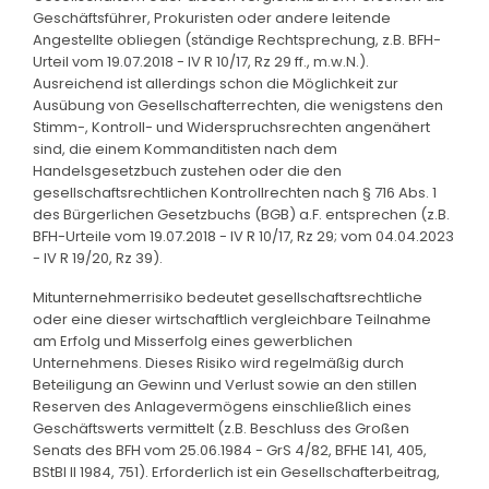
Geschäftsführer, Prokuristen oder andere leitende
Angestellte obliegen (ständige Rechtsprechung, z.B. BFH-
Urteil vom 19.07.2018 - IV R 10/17, Rz 29 ff., m.w.N.).
Ausreichend ist allerdings schon die Möglichkeit zur
Ausübung von Gesellschafterrechten, die wenigstens den
Stimm-, Kontroll- und Widerspruchsrechten angenähert
sind, die einem Kommanditisten nach dem
Handelsgesetzbuch zustehen oder die den
gesellschaftsrechtlichen Kontrollrechten nach § 716 Abs. 1
des Bürgerlichen Gesetzbuchs (BGB) a.F. entsprechen (z.B.
BFH-Urteile vom 19.07.2018 - IV R 10/17, Rz 29; vom 04.04.2023
- IV R 19/20, Rz 39).
Mitunternehmerrisiko bedeutet gesellschaftsrechtliche
oder eine dieser wirtschaftlich vergleichbare Teilnahme
am Erfolg und Misserfolg eines gewerblichen
Unternehmens. Dieses Risiko wird regelmäßig durch
Beteiligung an Gewinn und Verlust sowie an den stillen
Reserven des Anlagevermögens einschließlich eines
Geschäftswerts vermittelt (z.B. Beschluss des Großen
Senats des BFH vom 25.06.1984 - GrS 4/82, BFHE 141, 405,
BStBl II 1984, 751). Erforderlich ist ein Gesellschafterbeitrag,