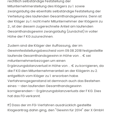
rechtlich selbständige Feststellung der
Mitunternehmerstellung des Klägers zu 1. sowie
zwangsläufig die ebenfalls selbständige Feststellung der
Verteilung des laufenden Gesamthandsgewinns. Denn ist
der Kläger zu 1. nicht mehr Mitunternehmer der Klägerin zu
2., ist der diesem zugerechnete Anteil am laufenden
Gesamthandsgewinn zwangsläufig (zunächst) in voller
Höhe der F KG zuzurechnen.
Zudem sind die Kläger der Auffassung, der im
Gewinnfeststellungsbescheid vom 09.08.2018 festgestellte
laufende Gesamthandsgewinn in Höhe von ... € sei
mitunternehmerbezogen um einen
Ergänzungsbilanzverlust in Höhe von ... € zu korrigieren, da
die F KG den Mitunternehmeranteil an der Klägerin zu 2.
entgeltlich vom Kläger zu 1. erworben habe.
Verfahrensgegenstand ist demnach auch das Bestehen
eines --den laufenden Gesamthandsgewinn
korrigierenden-- Ergänzungsbilanzverlusts der F KG. Dies
hat das FG verkannt.
ff) Dass der im FG-Verfahren ausdrücklich gestellte
Klageantrag dahin ging, den "Gewinn für 2014" der X GmbH