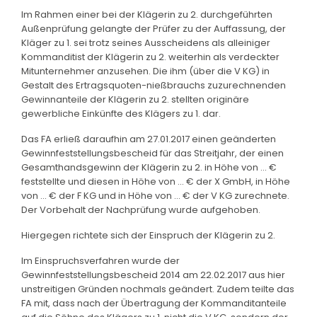
Im Rahmen einer bei der Klägerin zu 2. durchgeführten
Außenprüfung gelangte der Prüfer zu der Auffassung, der
Kläger zu 1. sei trotz seines Ausscheidens als alleiniger
Kommanditist der Klägerin zu 2. weiterhin als verdeckter
Mitunternehmer anzusehen. Die ihm (über die V KG) in
Gestalt des Ertragsquoten-nießbrauchs zuzurechnenden
Gewinnanteile der Klägerin zu 2. stellten originäre
gewerbliche Einkünfte des Klägers zu 1. dar.
Das FA erließ daraufhin am 27.01.2017 einen geänderten
Gewinnfeststellungsbescheid für das Streitjahr, der einen
Gesamthandsgewinn der Klägerin zu 2. in Höhe von ... €
feststellte und diesen in Höhe von ... € der X GmbH, in Höhe
von ... € der F KG und in Höhe von ... € der V KG zurechnete.
Der Vorbehalt der Nachprüfung wurde aufgehoben.
Hiergegen richtete sich der Einspruch der Klägerin zu 2.
Im Einspruchsverfahren wurde der
Gewinnfeststellungsbescheid 2014 am 22.02.2017 aus hier
unstreitigen Gründen nochmals geändert. Zudem teilte das
FA mit, dass nach der Übertragung der Kommanditanteile