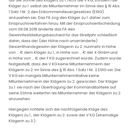
auf die Söhne des Klägers zu 1. nicht die V KG, sondern der
Kläger zu 1. selbst als Mitunternehmer im Sinne des § 15 Abs.
1 Satz 1 Nr. 2 des Einkommensteuergesetzes (EStG)
anzusehen sei. Das FA zog den Kläger zu 1. daher zum
Einspruchsverfahren hinzu. Mit der Einspruchsentscheidung
vom 09.08.2018 änderte das FA den
Gewinnfeststellungsbescheid für das Streitjahr schließlich
dahin, dass der (der Höhe nach unveränderte)
Gesamthandsgewinn der Klägerin zu 2. nunmehr in Höhe
von ... € dem Kläger zu 1., in Höhe von ... € der X GmbH und
in Höhe von ... € der F KG zugerechnet wurde. Zudem wurde
festgestellt, dass die V KG keine Mitunternehmerin der
Klägerin zu 2. im Sinne des § 15 Abs. 1 Satz 1 Nr. 2 EStG sei. Die
V KG sei mangels Mitunternehmerinitiative keine
Mitunternehmerin der Klägerin zu 2. geworden. Der Kläger
zu 1. sei nach der Übertragung der Kommanditanteile auf
seine Söhne weiterhin als Mitunternehmer der Klägerin zu 2.
anzusehen.
Hiergegen richtete sich die nachfolgende Klage des
Klägers zu 1., der Klägerin zu 2. sowie der V KG (ehemalige
Klägerin zu 3.).