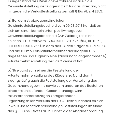
1. Gegenstand des Revisionsverfahrens ist allein die
Gewinnfeststellung der Klägerin zu 2. für das Streitjahr, nicht
hingegen die Verlustfeststellung gemäß § 15a Abs. 4 EStG.
a) Bei dem streitgegenständlichen
Gewinnfeststellungsbescheid vom 09.08.2018 handelt es
sich um einen kombinierten positiv-negativen
Gewinnfeststellungsbescheid (zur Zulässigkeit eines
solchen BFH-Urteil vom 07.04.1987 - VIII R 259/84, BFHE 150,
331, BStBl II 1987, 766), in dem das FA den Kläger zu 1., die F KG
und die X GmbH als Mitunternehmer der Klägerin zu 2.
angesehen und zugleich eine (zuvor noch angenommene)
Mitunternehmerstellung der V KG verneint hat.
b) Streitig ist zum einen die Feststellung der
Mitunternehmerstellung des Klägers zu 1. und damit
zwangsläufig auch die Feststellung der Verteilung des
Gesamthandsgewinns sowie zum anderen das Bestehen
eines --den laufenden Gesamthandsgewinn
mitunternehmerbezogen korrigierenden--
Ergänzungsbilanzverlusts der F KG. Hierbei handelt es sich
jeweils um rechtlich selbständige Feststellungen im Sinne
des § 180 Abs. 1 Satz 1 Nr. 2 Buchst. a der Abgabenordnung