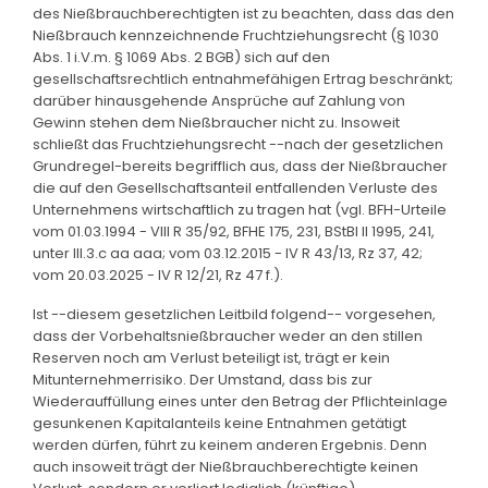
des Nießbrauchberechtigten ist zu beachten, dass das den
Nießbrauch kennzeichnende Fruchtziehungsrecht (§ 1030
Abs. 1 i.V.m. § 1069 Abs. 2 BGB) sich auf den
gesellschaftsrechtlich entnahmefähigen Ertrag beschränkt;
darüber hinausgehende Ansprüche auf Zahlung von
Gewinn stehen dem Nießbraucher nicht zu. Insoweit
schließt das Fruchtziehungsrecht --nach der gesetzlichen
Grundregel-bereits begrifflich aus, dass der Nießbraucher
die auf den Gesellschaftsanteil entfallenden Verluste des
Unternehmens wirtschaftlich zu tragen hat (vgl. BFH-Urteile
vom 01.03.1994 - VIII R 35/92, BFHE 175, 231, BStBl II 1995, 241,
unter III.3.c aa aaa; vom 03.12.2015 - IV R 43/13, Rz 37, 42;
vom 20.03.2025 - IV R 12/21, Rz 47 f.).
Ist --diesem gesetzlichen Leitbild folgend-- vorgesehen,
dass der Vorbehaltsnießbraucher weder an den stillen
Reserven noch am Verlust beteiligt ist, trägt er kein
Mitunternehmerrisiko. Der Umstand, dass bis zur
Wiederauffüllung eines unter den Betrag der Pflichteinlage
gesunkenen Kapitalanteils keine Entnahmen getätigt
werden dürfen, führt zu keinem anderen Ergebnis. Denn
auch insoweit trägt der Nießbrauchberechtigte keinen