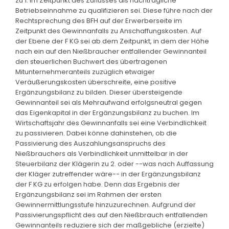
zu 1. im Zeitpunkt des Zuflusses als nachträgliche
Betriebseinnahme zu qualifizieren sei. Diese führe nach der
Rechtsprechung des BFH auf der Erwerberseite im
Zeitpunkt des Gewinnanfalls zu Anschaffungskosten. Auf
der Ebene der F KG sei ab dem Zeitpunkt, in dem der Höhe
nach ein auf den Nießbraucher entfallender Gewinnanteil
den steuerlichen Buchwert des übertragenen
Mitunternehmeranteils zuzüglich etwaiger
Veräußerungskosten überschreite, eine positive
Ergänzungsbilanz zu bilden. Dieser übersteigende
Gewinnanteil sei als Mehraufwand erfolgsneutral gegen
das Eigenkapital in der Ergänzungsbilanz zu buchen. Im
Wirtschaftsjahr des Gewinnanfalls sei eine Verbindlichkeit
zu passivieren. Dabei könne dahinstehen, ob die
Passivierung des Auszahlungsanspruchs des
Nießbrauchers als Verbindlichkeit unmittelbar in der
Steuerbilanz der Klägerin zu 2. oder --was nach Auffassung
der Kläger zutreffender wäre-- in der Ergänzungsbilanz
der F KG zu erfolgen habe. Denn das Ergebnis der
Ergänzungsbilanz sei im Rahmen der ersten
Gewinnermittlungsstufe hinzuzurechnen. Aufgrund der
Passivierungspflicht des auf den Nießbrauch entfallenden
Gewinnanteils reduziere sich der maßgebliche (erzielte)