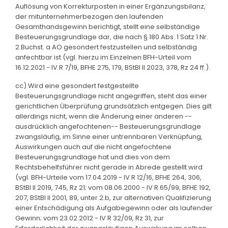
Auflösung von Korrekturposten in einer Ergänzungsbilanz,
der mitunternehmerbezogen den laufenden
Gesamthandsgewinn berichtigt, stellt eine selbständige
Besteuerungsgrundlage dar, die nach § 180 Abs. 1 Satz 1 Nr.
2 Buchst. a AO gesondert festzustellen und selbständig
anfechtbar ist (vgl. hierzu im Einzelnen BFH-Urteil vom
16.12.2021 - IV R 7/19, BFHE 275, 179, BStBl II 2023, 378, Rz 24 ff.).
cc) Wird eine gesondert festgestellte
Besteuerungsgrundlage nicht angegriffen, steht das einer
gerichtlichen Überprüfung grundsätzlich entgegen. Dies gilt
allerdings nicht, wenn die Änderung einer anderen --
ausdrücklich angefochtenen-- Besteuerungsgrundlage
zwangsläufig, im Sinne einer untrennbaren Verknüpfung,
Auswirkungen auch auf die nicht angefochtene
Besteuerungsgrundlage hat und dies von dem
Rechtsbehelfsführer nicht gerade in Abrede gestellt wird
(vgl. BFH-Urteile vom 17.04.2019 - IV R 12/16, BFHE 264, 306,
BStBl II 2019, 745, Rz 21; vom 08.06.2000 - IV R 65/99, BFHE 192,
207, BStBl II 2001, 89, unter 2.b, zur alternativen Qualifizierung
einer Entschädigung als Aufgabegewinn oder als laufender
Gewinn; vom 23.02.2012 - IV R 32/09, Rz 31, zur