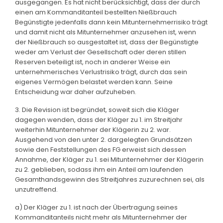
ausgegangen. Es hat nicht berücksichtigt, dass der durch
einen am Kommanditanteil bestellten Nießbrauch
Begünstigte jedenfalls dann kein Mitunternehmerrisiko trägt
und damit nicht als Mitunternehmer anzusehen ist, wenn
der Nießbrauch so ausgestaltet ist, dass der Begünstigte
weder am Verlust der Gesellschaft oder deren stillen
Reserven beteiligt ist, noch in anderer Weise ein
unternehmerisches Verlustrisiko trägt, durch das sein
eigenes Vermögen belastet werden kann. Seine
Entscheidung war daher aufzuheben.
3. Die Revision ist begründet, soweit sich die Kläger
dagegen wenden, dass der Kläger zu 1. im Streitjahr
weiterhin Mitunternehmer der Klägerin zu 2. war.
Ausgehend von den unter 2. dargelegten Grundsätzen
sowie den Feststellungen des FG erweist sich dessen
Annahme, der Kläger zu 1. sei Mitunternehmer der Klägerin
zu 2. geblieben, sodass ihm ein Anteil am laufenden
Gesamthandsgewinn des Streitjahres zuzurechnen sei, als
unzutreffend.
a) Der Kläger zu 1. ist nach der Übertragung seines
Kommanditanteils nicht mehr als Mitunternehmer der