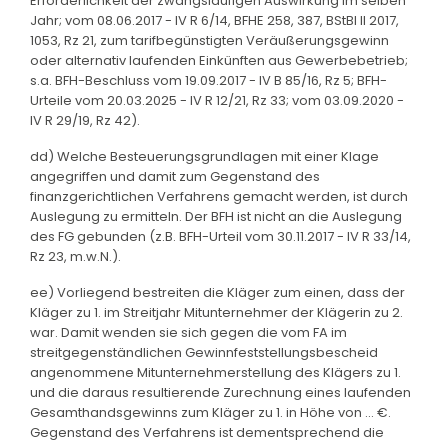
Erforderlichkeit der zwangsläufigen Auswirkung im selben
Jahr; vom 08.06.2017 - IV R 6/14, BFHE 258, 387, BStBl II 2017,
1053, Rz 21, zum tarifbegünstigten Veräußerungsgewinn
oder alternativ laufenden Einkünften aus Gewerbebetrieb;
s.a. BFH-Beschluss vom 19.09.2017 - IV B 85/16, Rz 5; BFH-
Urteile vom 20.03.2025 - IV R 12/21, Rz 33; vom 03.09.2020 -
IV R 29/19, Rz 42).
dd) Welche Besteuerungsgrundlagen mit einer Klage
angegriffen und damit zum Gegenstand des
finanzgerichtlichen Verfahrens gemacht werden, ist durch
Auslegung zu ermitteln. Der BFH ist nicht an die Auslegung
des FG gebunden (z.B. BFH-Urteil vom 30.11.2017 - IV R 33/14,
Rz 23, m.w.N.).
ee) Vorliegend bestreiten die Kläger zum einen, dass der
Kläger zu 1. im Streitjahr Mitunternehmer der Klägerin zu 2.
war. Damit wenden sie sich gegen die vom FA im
streitgegenständlichen Gewinnfeststellungsbescheid
angenommene Mitunternehmerstellung des Klägers zu 1.
und die daraus resultierende Zurechnung eines laufenden
Gesamthandsgewinns zum Kläger zu 1. in Höhe von ... €.
Gegenstand des Verfahrens ist dementsprechend die