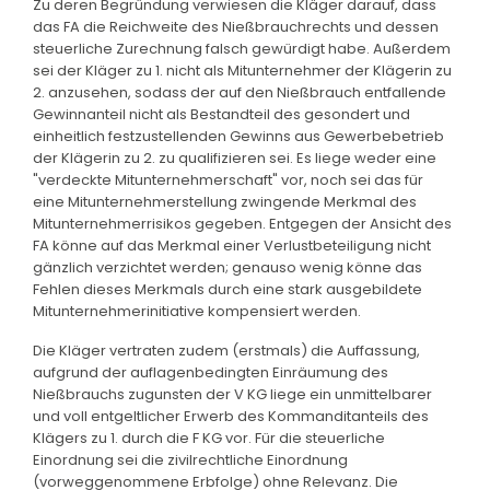
Zu deren Begründung verwiesen die Kläger darauf, dass
das FA die Reichweite des Nießbrauchrechts und dessen
steuerliche Zurechnung falsch gewürdigt habe. Außerdem
sei der Kläger zu 1. nicht als Mitunternehmer der Klägerin zu
2. anzusehen, sodass der auf den Nießbrauch entfallende
Gewinnanteil nicht als Bestandteil des gesondert und
einheitlich festzustellenden Gewinns aus Gewerbebetrieb
der Klägerin zu 2. zu qualifizieren sei. Es liege weder eine
"verdeckte Mitunternehmerschaft" vor, noch sei das für
eine Mitunternehmerstellung zwingende Merkmal des
Mitunternehmerrisikos gegeben. Entgegen der Ansicht des
FA könne auf das Merkmal einer Verlustbeteiligung nicht
gänzlich verzichtet werden; genauso wenig könne das
Fehlen dieses Merkmals durch eine stark ausgebildete
Mitunternehmerinitiative kompensiert werden.
Die Kläger vertraten zudem (erstmals) die Auffassung,
aufgrund der auflagenbedingten Einräumung des
Nießbrauchs zugunsten der V KG liege ein unmittelbarer
und voll entgeltlicher Erwerb des Kommanditanteils des
Klägers zu 1. durch die F KG vor. Für die steuerliche
Einordnung sei die zivilrechtliche Einordnung
(vorweggenommene Erbfolge) ohne Relevanz. Die