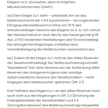
Klägerin zu 2. anzusehen, denn er trägt kein
Mitunternehmerrisiko (mehr).
aa) Dem Kläger zu 1. steht --unterstellt, ihm sei das
Nießbrauchrecht der V KG zuzurechnen-- ein sogenannter
Ertragsquotennießbrauch in Höhe von 70 % des
entnahmefähigen Gewinns der Klägerin zu 2. zu. Am Verlust
der Gesellschaft ist er nach den für den Senat gemäß § 118
Abs. 2 FGO bindenden Feststellungen des FG nicht beteiligt.
Die vertraglichen Regelungen schließen eine
Verlustbeteiligung des Nießbrauchers ausdrücklich aus.
bb) Zudem ist der Kläger zu 1. nicht an den stillen Reserven
der Gesellschaft beteiligt. Der Nießbrauchvertrag schreibt
"klarstellend" fest, dass Gewinne aus der Aufdeckung stiller
Reserven des Anlagevermögens oder sonstige
außerordentliche Gewinne den Gesellschaftern --nicht
hingegen dem Nießbraucher-gebühren (Ziff. 2.1).
Eine Teilhabe des Klägers zu 1. an den stillen Reserven kann
auch nicht aus den Regelungen in Ziff. 2.3 (Erhöhung der
Festkapitalanteile der Gesellschafter) und 2.4
(Surrogationsklausel) des Nießbrauchvertrags hergeleitet