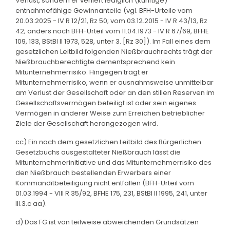
Verlust, sondern er verliert lediglich (künftige)
entnahmefähige Gewinnanteile (vgl. BFH-Urteile vom
20.03.2025 - IV R 12/21, Rz 50; vom 03.12.2015 - IV R 43/13, Rz
42; anders noch BFH-Urteil vom 11.04.1973 - IV R 67/69, BFHE
109, 133, BStBl II 1973, 528, unter 3. [Rz 30]). Im Fall eines dem
gesetzlichen Leitbild folgenden Nießbrauchrechts trägt der
Nießbrauchberechtigte dementsprechend kein
Mitunternehmerrisiko. Hingegen trägt er
Mitunternehmerrisiko, wenn er ausnahmsweise unmittelbar
am Verlust der Gesellschaft oder an den stillen Reserven im
Gesellschaftsvermögen beteiligt ist oder sein eigenes
Vermögen in anderer Weise zum Erreichen betrieblicher
Ziele der Gesellschaft herangezogen wird.
cc) Ein nach dem gesetzlichen Leitbild des Bürgerlichen
Gesetzbuchs ausgestalteter Nießbrauch lässt die
Mitunternehmerinitiative und das Mitunternehmerrisiko des
den Nießbrauch bestellenden Erwerbers einer
Kommanditbeteiligung nicht entfallen (BFH-Urteil vom
01.03.1994 - VIII R 35/92, BFHE 175, 231, BStBl II 1995, 241, unter
III.3.c aa).
d) Das FG ist von teilweise abweichenden Grundsätzen