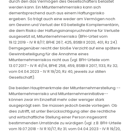
durch den das Vermögen des Gesellschafters belastet
werden kann. Ein Mitunternehmerrisiko kann sich
dementsprechend auch aus einem Haftungsrisiko
ergeben. So trägt auch eine weder am Vermögen noch
am Gewinn und Verlust der KG beteiligte Komplementärin,
die dem Risiko der Haftungsinanspruchnahme für Verluste
ausgesetzt ist, Mitunternehmerrisiko (BFH-Urteil vom
19.12.2019 - IV R 8/17, BFHE 267, 425, BStBl II 2020, 401, Rz 24).
Demgegenüber reicht der bloße Verzicht auf eine spätere
Gewinnbeteiligung für die Annahme eines
Mitunternehmerrisikos nicht aus (vgl. BFH-Urteile vom
13.07.2017 - IV R 41/14, BFHE 258, 459, BStBl II 2017, 1133, Rz 32;
vom 04.04.2023 - IV R 19/20, Rz 40, jeweils zur stillen
Gesellschaft).
Die beiden Hauptmerkmale der Mitunternehmerstellung --
Mitunternehmerrisiko und Mitunternehmerinitiative--
können zwar im Einzelfall mehr oder weniger stark
ausgeprägt sein. Sie müssen jedoch beide vorliegen. Ob
dies zutrifft, ist unter Berücksichtigung aller die rechtliche
und wirtschaftliche Stellung einer Person insgesamt
bestimmenden Umstände zu würdigen (vgl. z.B. BFH-Urteile
vom 19.07.2018 - IV R 10/17, Rz 31; vom 04.04.2023 - IV R 19/20,