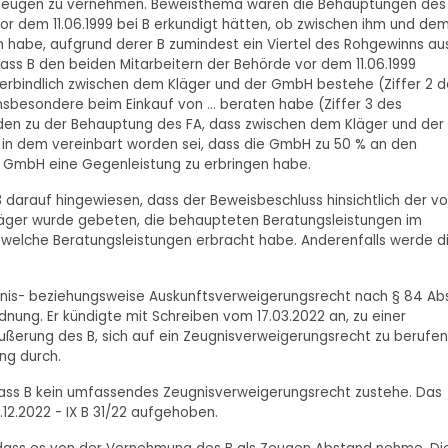
 Zeugen zu vernehmen. Beweisthema waren die Behauptungen des
vor dem 11.06.1999 bei B erkundigt hätten, ob zwischen ihm und de
n habe, aufgrund derer B zumindest ein Viertel des Rohgewinns au
dass B den beiden Mitarbeitern der Behörde vor dem 11.06.1999
verbindlich zwischen dem Kläger und der GmbH bestehe (Ziffer 2 d
insbesondere beim Einkauf von ... beraten habe (Ziffer 3 des
den zu der Behauptung des FA, dass zwischen dem Kläger und der
 in dem vereinbart worden sei, dass die GmbH zu 50 % an den
ie GmbH eine Gegenleistung zu erbringen habe.
darauf hingewiesen, dass der Beweisbeschluss hinsichtlich der vo
läger wurde gebeten, die behaupteten Beratungsleistungen im
 welche Beratungsleistungen erbracht habe. Anderenfalls werde d
ugnis- beziehungsweise Auskunftsverweigerungsrecht nach § 84 Abs
nung. Er kündigte mit Schreiben vom 17.03.2022 an, zu einer
Äußerung des B, sich auf ein Zeugnisverweigerungsrecht zu berufen
ng durch.
dass B kein umfassendes Zeugnisverweigerungsrecht zustehe. Das
2.2022 - IX B 31/22 aufgehoben.