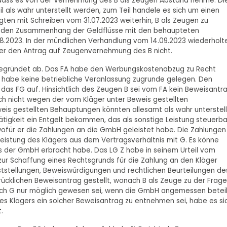
 dass es von der Vernehmung des B als Zeugen Abstand nehme. Di
 als wahr unterstellt werden, zum Teil handele es sich um einen
ten mit Schreiben vom 31.07.2023 weiterhin, B als Zeugen zu
r, den Zusammenhang der Geldflüsse mit den behaupteten
08.2023. In der mündlichen Verhandlung vom 14.09.2023 wiederholt
er den Antrag auf Zeugenvernehmung des B nicht.
unbegründet ab. Das FA habe den Werbungskostenabzug zu Recht
 habe keine betriebliche Veranlassung zugrunde gelegen. Den
 das FG auf. Hinsichtlich des Zeugen B sei vom FA kein Beweisantr
ch nicht wegen der vom Kläger unter Beweis gestellten
is gestellten Behauptungen könnten allesamt als wahr unterstell
Tätigkeit ein Entgelt bekommen, das als sonstige Leistung steuerba
wofür er die Zahlungen an die GmbH geleistet habe. Die Zahlungen
istung des Klägers aus dem Vertragsverhältnis mit G. Es könne
ls der GmbH erbracht habe. Das LG Z habe in seinem Urteil vom
ch zur Schaffung eines Rechtsgrunds für die Zahlung an den Kläger
ststellungen, Beweiswürdigungen und rechtlichen Beurteilungen de
rücklichen Beweisantrag gestellt, wonach B als Zeuge zu der Frage
rch G nur möglich gewesen sei, wenn die GmbH angemessen beteil
es Klägers ein solcher Beweisantrag zu entnehmen sei, habe es si
.