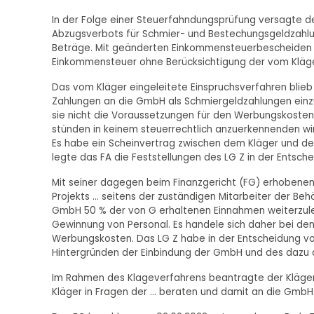
In der Folge einer Steuerfahndungsprüfung versagte 
Abzugsverbots für Schmier- und Bestechungsgeldzahl
Beträge. Mit geänderten Einkommensteuerbescheiden vo
Einkommensteuer ohne Berücksichtigung der vom Kläger
Das vom Kläger eingeleitete Einspruchsverfahren blieb 
Zahlungen an die GmbH als Schmiergeldzahlungen einzuo
sie nicht die Voraussetzungen für den Werbungskosten
stünden in keinem steuerrechtlich anzuerkennenden w
Es habe ein Scheinvertrag zwischen dem Kläger und der
legte das FA die Feststellungen des LG Z in der Entsch
Mit seiner dagegen beim Finanzgericht (FG) erhobenen 
Projekts ... seitens der zuständigen Mitarbeiter der B
GmbH 50 % der von G erhaltenen Einnahmen weiterzuleit
Gewinnung von Personal. Es handele sich daher bei d
Werbungskosten. Das LG Z habe in der Entscheidung vom
Hintergründen der Einbindung der GmbH und des dazu 
Im Rahmen des Klageverfahrens beantragte der Kläger
Kläger in Fragen der ... beraten und damit an die GmbH