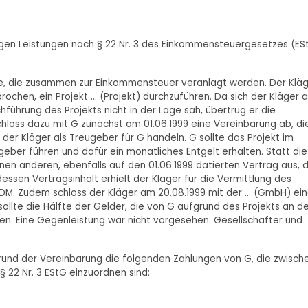
tigen Leistungen nach § 22 Nr. 3 des Einkommensteuergesetzes (ES
te, die zusammen zur Einkommensteuer veranlagt werden. Der Klä
chen, ein Projekt ... (Projekt) durchzuführen. Da sich der Kläger 
führung des Projekts nicht in der Lage sah, übertrug er die
schloss dazu mit G zunächst am 01.06.1999 eine Vereinbarung ab, di
der Kläger als Treugeber für G handeln. G sollte das Projekt im
ber führen und dafür ein monatliches Entgelt erhalten. Statt di
inen anderen, ebenfalls auf den 01.06.1999 datierten Vertrag aus, 
essen Vertragsinhalt erhielt der Kläger für die Vermittlung des
 DM. Zudem schloss der Kläger am 20.08.1999 mit der ... (GmbH) ei
sollte die Hälfte der Gelder, die von G aufgrund des Projekts an d
en. Eine Gegenleistung war nicht vorgesehen. Gesellschafter und
ufgrund der Vereinbarung die folgenden Zahlungen von G, die zwisch
§ 22 Nr. 3 EStG einzuordnen sind: