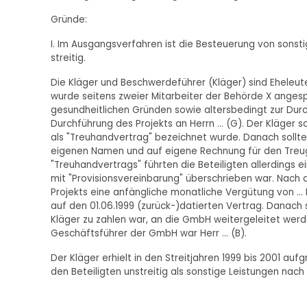
Gründe:
I. Im Ausgangsverfahren ist die Besteuerung von sons
streitig.
Die Kläger und Beschwerdeführer (Kläger) sind Eheleu
wurde seitens zweier Mitarbeiter der Behörde X angespro
gesundheitlichen Gründen sowie altersbedingt zur Durch
Durchführung des Projekts an Herrn ... (G). Der Kläger 
als "Treuhandvertrag" bezeichnet wurde. Danach sollte 
eigenen Namen und auf eigene Rechnung für den Treuge
"Treuhandvertrags" führten die Beteiligten allerdings e
mit "Provisionsvereinbarung" überschrieben war. Nach d
Projekts eine anfängliche monatliche Vergütung von ...
auf den 01.06.1999 (zurück-)datierten Vertrag. Danach 
Kläger zu zahlen war, an die GmbH weitergeleitet werd
Geschäftsführer der GmbH war Herr ... (B).
Der Kläger erhielt in den Streitjahren 1999 bis 2001 a
den Beteiligten unstreitig als sonstige Leistungen nach 