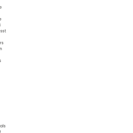
e
e
i
sst
rs
n
s
als
t