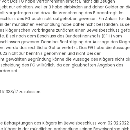
r vor: Das FG habe verfahrensfehlerhaft B nicht als Zeugen
ekt nur erhalten, weil er B habe einbinden und daher Gelder an di
olt vorgetragen und dazu die Vernehmung des B beantragt. Im
eschluss des FG auch nicht aufgehoben gewesen. Ein Anlass für di
in der mündlichen Verhandlung habe daher nicht bestanden. Es se
des klägerischen Vorbringens zunächst einen Beweisbeschluss gefa
ufe. B sei nach dem Beschluss des Bundesfinanzhofs (BFH) vom
usgeschlossen gewesen. Denn bei Bestätigung der Aussage des Kläge
m werde das rechtliche Gehör verletzt. Das FG habe die Aussage
2023 nicht zur Kenntnis genommen und nicht bei der
icht gewählten Begründung könne die Aussage des Klägers nicht al
ntscheidung des FG willkürlich, da den glaubhaften Angaben des
rden sei.
 K 333/17 zuzulassen.
che Behauptungen des Klägers im Beweisbeschluss vom 02.02.2022 
ne Kläger in der mündlichen Verhandlung seinen Beweisantrag nich