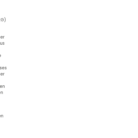
tG)
ger
aus
e
eses
der
nen
en
en