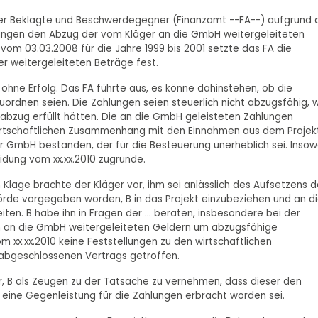
der Beklagte und Beschwerdegegner (Finanzamt --FA--) aufgrund 
ungen den Abzug der vom Kläger an die GmbH weitergeleiteten
m 03.03.2008 für die Jahre 1999 bis 2001 setzte das FA die
 weitergeleiteten Beträge fest.
ohne Erfolg. Das FA führte aus, es könne dahinstehen, ob die
rdnen seien. Die Zahlungen seien steuerlich nicht abzugsfähig, w
abzug erfüllt hätten. Die an die GmbH geleisteten Zahlungen
irtschaftlichen Zusammenhang mit den Einnahmen aus dem Projekt
 GmbH bestanden, der für die Besteuerung unerheblich sei. Insow
eidung vom xx.xx.2010 zugrunde.
Klage brachte der Kläger vor, ihm sei anlässlich des Aufsetzens d
ehörde vorgegeben worden, B in das Projekt einzubeziehen und an d
en. B habe ihn in Fragen der ... beraten, insbesondere bei der
en an die GmbH weitergeleiteten Geldern um abzugsfähige
 xx.xx.2010 keine Feststellungen zu den wirtschaftlichen
abgeschlossenen Vertrags getroffen.
, B als Zeugen zu der Tatsache zu vernehmen, dass dieser den
 eine Gegenleistung für die Zahlungen erbracht worden sei.