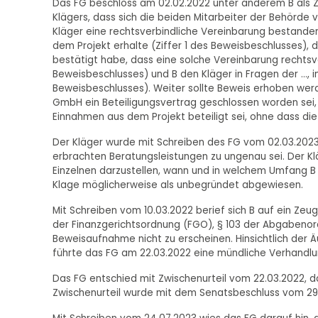
Das FG beschloss am 02.02.2022 unter anderem B als
Klägers, dass sich die beiden Mitarbeiter der Behörde 
Kläger eine rechtsverbindliche Vereinbarung bestande
dem Projekt erhalte (Ziffer 1 des Beweisbeschlusses), 
bestätigt habe, dass eine solche Vereinbarung rechts
Beweisbeschlusses) und B den Kläger in Fragen der ..., 
Beweisbeschlusses). Weiter sollte Beweis erhoben wer
GmbH ein Beteiligungsvertrag geschlossen worden sei,
Einnahmen aus dem Projekt beteiligt sei, ohne dass d
Der Kläger wurde mit Schreiben des FG vom 02.03.2023 
erbrachten Beratungsleistungen zu ungenau sei. Der K
Einzelnen darzustellen, wann und in welchem Umfang B
Klage möglicherweise als unbegründet abgewiesen.
Mit Schreiben vom 10.03.2022 berief sich B auf ein Ze
der Finanzgerichtsordnung (FGO), § 103 der Abgabenord
Beweisaufnahme nicht zu erscheinen. Hinsichtlich der 
führte das FG am 22.03.2022 eine mündliche Verhandlu
Das FG entschied mit Zwischenurteil vom 22.03.2022, 
Zwischenurteil wurde mit dem Senatsbeschluss vom 29.1