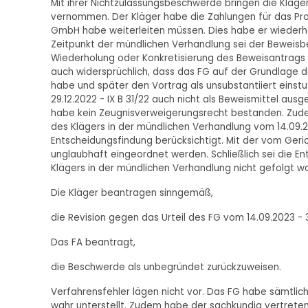
Mit ihrer Nichtzulassungsbeschwerde bringen die Kläge
vernommen. Der Kläger habe die Zahlungen für das Proj
GmbH habe weiterleiten müssen. Dies habe er wiederh
Zeitpunkt der mündlichen Verhandlung sei der Beweisb
Wiederholung oder Konkretisierung des Beweisantrags 
auch widersprüchlich, dass das FG auf der Grundlage 
habe und später den Vortrag als unsubstantiiert einst
29.12.2022 - IX B 31/22 auch nicht als Beweismittel a
habe kein Zeugnisverweigerungsrecht bestanden. Zude
des Klägers in der mündlichen Verhandlung vom 14.09.
Entscheidungsfindung berücksichtigt. Mit der vom Ger
unglaubhaft eingeordnet werden. Schließlich sei die E
Klägers in der mündlichen Verhandlung nicht gefolgt wo
Die Kläger beantragen sinngemäß,
die Revision gegen das Urteil des FG vom 14.09.2023 - 3
Das FA beantragt,
die Beschwerde als unbegründet zurückzuweisen.
Verfahrensfehler lägen nicht vor. Das FG habe sämtli
wahr unterstellt. Zudem habe der sachkundig vertrete