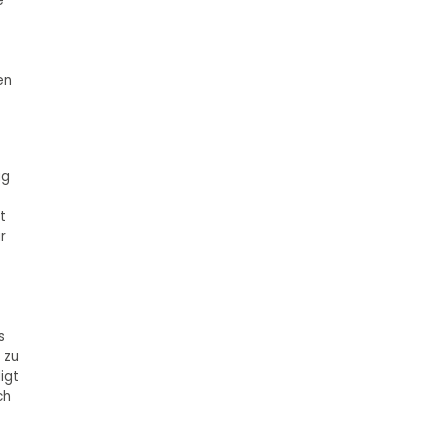
e
en
ag
t
r
s
 zu
igt
ch