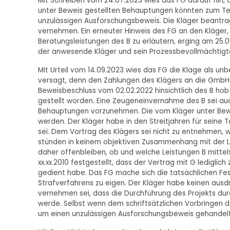
Mit Schreiben vom 24.07.2023 wies das FG darauf hin,
unter Beweis gestellten Behauptungen könnten zum Teil
unzulässigen Ausforschungsbeweis. Die Kläger beantrag
vernehmen. Ein erneuter Hinweis des FG an den Kläge
Beratungsleistungen des B zu erläutern, erging am 25.
der anwesende Kläger und sein Prozessbevollmächtigt
Mit Urteil vom 14.09.2023 wies das FG die Klage als 
versagt, denn den Zahlungen des Klägers an die GmbH
Beweisbeschluss vom 02.02.2022 hinsichtlich des B hob
gestellt worden. Eine Zeugeneinvernahme des B sei au
Behauptungen vorzunehmen. Die vom Kläger unter Bewe
werden. Der Kläger habe in den Streitjahren für seine 
sei. Dem Vortrag des Klägers sei nicht zu entnehmen, 
stünden in keinem objektiven Zusammenhang mit der Le
daher offenbleiben, ob und welche Leistungen B mitte
xx.xx.2010 festgestellt, dass der Vertrag mit G ledigli
gedient habe. Das FG mache sich die tatsächlichen Fe
Strafverfahrens zu eigen. Der Kläger habe keinen ausd
vernehmen sei, dass die Durchführung des Projekts du
werde. Selbst wenn dem schriftsätzlichen Vorbringen d
um einen unzulässigen Ausforschungsbeweis gehandelt