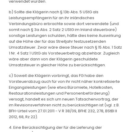
verwendet wurden.
b) Sollte die Klägerin nach § 13b Abs. 5 UStG als
Leistungsempfängerin für an ihr inländisches
Verbindungsbüro erbrachte sowie dort verwendete (und
somit nach § 3a Abs. 2 Satz 2 UStG im Inland steuerbare)
sonstige Leistungen schulden, hätte dies keine Auswirkung
auf die Höhe der für das Streitjahr festzusetzenden
Umsatzsteuer. Zwar wäre diese Steuer nach § 15 Abs. 1 Satz
1 Nr. 4 Satz 1 UStG als Vorsteuerbetrag abziehbar. Zugleich
wäre aber dann von der Klägerin geschuldete
Umsatzsteuer in gleicher Höhe zu berücksichtigen.
c) Soweit die Klägerin vorbringt, das FG habe den
Vorsteuerabzug auch für von ihr nicht näher konkretisierte
Eingangsleistungen (wie etwa Büromiete, Hotelkosten,
Restaurationsleistungen und Personenbeförderung)
versagt, handelt es sich um neuen Tatsachenvortrag, der
im Revisionsverfahren nicht zu berücksichtigen ist (vgl. z.B.
BFH-Urteil vom 27.01.2011 - V R 38/09, BFHE 232, 278, BStBl II
2012, 68, Rz 22).
4. Eine Berücksichtigung der für die Lieferung der