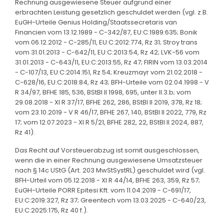
Rechnung ausgewiesene Steuer aufgrund einer
erbrachten Leistung gesetzlich geschuldet werden (vgl. z.B.
EuGH-Urteile Genius Holding/Staatssecretaris van
Financien vom 13.12.1989 - C-342/87, EU:C:1989:635; Bonik
vom 06.12.2012 - C-285/11, EU:C:2012:774, Rz 31; Stroy trans
vom 31.01.2013 - C-642/11, EU:C:2013:54, Rz 42; LVK-56 vom
31.01.2013 - C-643/11, EU:C:2013:55, Rz 47; FIRIN vom 13.03.2014
- C-107/13, EU:C:2014:151, Rz 54; Kreuzmayr vom 21.02.2018 -
C-628/16, EU:C:2018:84, Rz 43; BFH-Urteile vom 02.04.1998 - V
R 34/97, BFHE 185, 536, BStBl II 1998, 695, unter II.3.b; vom
29.08.2018 - XI R 37/17, BFHE 262, 286, BStBl II 2019, 378, Rz 18;
vom 23.10.2019 - V R 46/17, BFHE 267, 140, BStBl II 2022, 779, Rz
17; vom 12.07.2023 - XI R 5/21, BFHE 282, 22, BStBl II 2024, 887,
Rz 41).
Das Recht auf Vorsteuerabzug ist somit ausgeschlossen,
wenn die in einer Rechnung ausgewiesene Umsatzsteuer
nach § 14c UStG (Art. 203 MwStSystRL) geschuldet wird (vgl.
BFH-Urteil vom 05.12.2018 - XI R 44/14, BFHE 263, 359, Rz 57;
EuGH-Urteile PORR Epitesi Kft. vom 11.04.2019 - C-691/17,
EU:C:2019:327, Rz 37; Greentech vom 13.03.2025 - C-640/23,
EU:C:2025:175, Rz 40 f.).