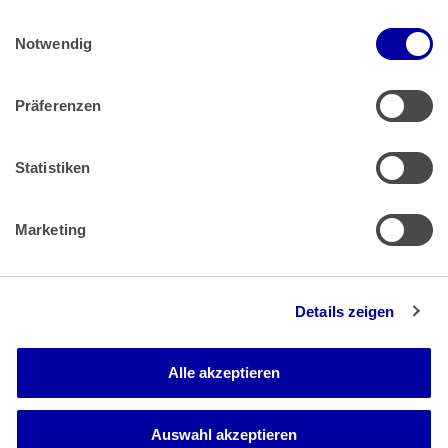
Einwilligungsauswahl
Impressum
 | 
Datenschutz
Notwendig
Präferenzen
Zahlung & Versand
Rücksendungen/Widerrufsbelehrung
Muster Widerrufsformular (PDF)
Statistiken
Remissionsbedingungen für den Handel
Kündigungsformular
Marketing
Barrierefreiheit
Details zeigen
Newsletter
Mediadaten
Alle akzeptieren
Media-Center
Auswahl akzeptieren