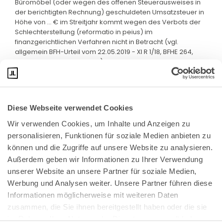
Büromöbel (oder wegen des offenen Steuerausweises in
der berichtigten Rechnung) geschuldeten Umsatzsteuer in
Höhe von ... € im Streitjahr kommt wegen des Verbots der
Schlechterstellung (reformatio in peius) im
finanzgerichtlichen Verfahren nicht in Betracht (vgl.
allgemein BFH-Urteil vom 22.05.2019 - XI R 1/18, BFHE 264,
529, BStBl II 2020, 132, Rz 49).
Diese Webseite verwendet Cookies
Wir verwenden Cookies, um Inhalte und Anzeigen zu 
personalisieren, Funktionen für soziale Medien anbieten zu 
können und die Zugriffe auf unsere Website zu analysieren. 
Außerdem geben wir Informationen zu Ihrer Verwendung 
unserer Website an unsere Partner für soziale Medien, 
Bundeskanzlerplatz 2
Werbung und Analysen weiter. Unsere Partner führen diese 
53113 Bonn
Informationen möglicherweise mit weiteren Daten 
zusammen, die Sie ihnen bereitgestellt haben oder die sie 
Pressemitteilungen
AGB
|
im Rahmen Ihrer Nutzung der Dienste gesammelt haben.
Impressum
Datenschutz
|