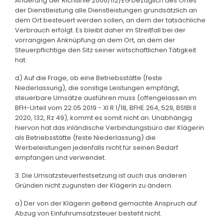
Änderung der Richtlinie 2006/112/EG bezüglich des Ortes
der Dienstleistung alle Dienstleistungen grundsätzlich an
dem Ort besteuert werden sollen, an dem der tatsächliche
Verbrauch erfolgt. Es bleibt daher im Streitfall bei der
vorrangigen Anknüpfung an dem Ort, an dem der
Steuerpflichtige den Sitz seiner wirtschaftlichen Tätigkeit
hat.
d) Auf die Frage, ob eine Betriebsstätte (feste
Niederlassung), die sonstige Leistungen empfängt,
steuerbare Umsätze ausführen muss (offengelassen im
BFH-Urteil vom 22.05.2019 - XI R 1/18, BFHE 264, 529, BStBl II
2020, 132, Rz 49), kommt es somit nicht an. Unabhängig
hiervon hat das inländische Verbindungsbüro der Klägerin
als Betriebsstätte (feste Niederlassung) die
Werbeleistungen jedenfalls nicht für seinen Bedarf
empfangen und verwendet.
3. Die Umsatzsteuerfestsetzung ist auch aus anderen
Gründen nicht zugunsten der Klägerin zu ändern.
a) Der von der Klägerin geltend gemachte Anspruch auf
Abzug von Einfuhrumsatzsteuer besteht nicht.