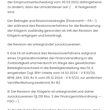
der Einspruchsentscheidung vom 30.03.2022 dahingehend
zu ändern, dass die Umsatzsteuer auf ./. ... € festgesetzt
wird.
Der Beklagte und Revisionsbeklagte (Finanzamt --FA--),
der während des Revisionsverfahrens für die Besteuerung
der Klägerin zuständig geworden ist, tritt der Revision der
Klägerin entgegen und beantragt,
die Revision als unbegründet zurückzuweisen.
II. Das FA ist während des Revisionsverfahrens aufgrund
eines Organisationsaktes der Finanzverwaltung in die
Zuständigkeit und hierdurch im Wege des gesetzlichen
Beteiligtenwechsels in die Beteiligtenstellung des FA A
eingetreten (vgl. BFH-Urteile vom 14.03.2024 - V R 51/20,
BFHE 284, 330, Rz 11; vom 05.12.2024 - V R 11/23, zur amtlichen
Veröffentlichung bestimmt, Rz 16).
III. Die Revision der Klägerin ist unbegründet und daher
zurückzuweisen (§ 126 Abs. 2 der Finanzgerichtsordnung --
FGO--).