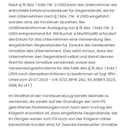
Nach § 15 Abs. 1 Satz 1 Nr. 2 UStG kann der Unternehmer die
entrichtete Einfuhrumsatzsteuer für Gegenstände, die für
sein Unternehmen nach § 1 Abs. 1 Nr. 4 UStG eingeführt
worden sind, als Vorsteuer abziehen. Bei
richtlinienkonformer Auslegung von § 15 Abs. 1 Satz 1 Nr. 2
UStG entsprechend Art. 168 Buchst. e MwStSystRL erfordert
die Einfuhr für das Unternehmen eine Verwendung des
eingeführten Gegenstandes für Zwecke der besteuerten
Umsätze des Unternehmers. Dies setzt voraus, dass der
Unternehmer den Gegenstand selbst und damit dessen
Wert für diese Umsätze verwendet, wobei das
Verwendungserfordernis für alle Fälle des § 15 Abs. 1 Satz 1
UStG nach denselben Kriterien zu bestimmen ist (vgl. BFH-
Urteil vom 20.07.2023 - V R 13/21, BFHE 282, 40, BStBl II 2023,
1068, Rz 14 f.).
Im Streitfall ist der Vorsteuerabzug bereits deshalb zu
verneinen, da weder auf der Grundlage der vom FG
getroffenen Feststellungen noch nach dem Vortrag der
Klägerin ersichtlich ist, dass eingeführte Gegenstände, die
im Übrigen weder vom FG noch von der Klägerin näher
bezeichnet worden sind, für Zwecke besteuerter Umsätze