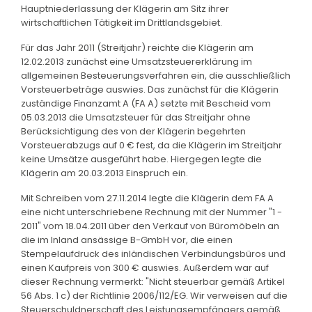
Hauptniederlassung der Klägerin am Sitz ihrer
wirtschaftlichen Tätigkeit im Drittlandsgebiet.
Für das Jahr 2011 (Streitjahr) reichte die Klägerin am
12.02.2013 zunächst eine Umsatzsteuererklärung im
allgemeinen Besteuerungsverfahren ein, die ausschließlich
Vorsteuerbeträge auswies. Das zunächst für die Klägerin
zuständige Finanzamt A (FA A) setzte mit Bescheid vom
05.03.2013 die Umsatzsteuer für das Streitjahr ohne
Berücksichtigung des von der Klägerin begehrten
Vorsteuerabzugs auf 0 € fest, da die Klägerin im Streitjahr
keine Umsätze ausgeführt habe. Hiergegen legte die
Klägerin am 20.03.2013 Einspruch ein.
Mit Schreiben vom 27.11.2014 legte die Klägerin dem FA A
eine nicht unterschriebene Rechnung mit der Nummer "1 -
2011" vom 18.04.2011 über den Verkauf von Büromöbeln an
die im Inland ansässige B-GmbH vor, die einen
Stempelaufdruck des inländischen Verbindungsbüros und
einen Kaufpreis von 300 € auswies. Außerdem war auf
dieser Rechnung vermerkt: "Nicht steuerbar gemäß Artikel
56 Abs. 1 c) der Richtlinie 2006/112/EG. Wir verweisen auf die
Steuerschuldnerschaft des Leistungsempfängers gemäß