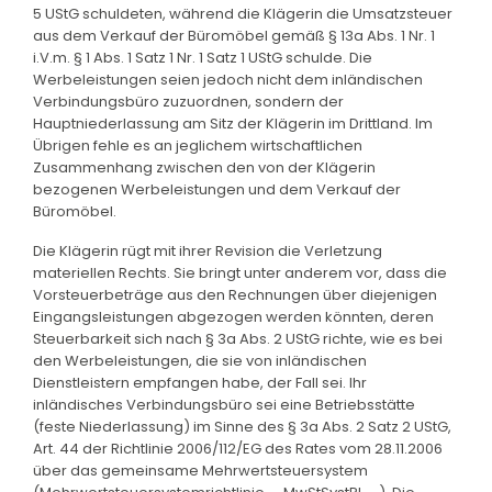
5 UStG schuldeten, während die Klägerin die Umsatzsteuer
aus dem Verkauf der Büromöbel gemäß § 13a Abs. 1 Nr. 1
i.V.m. § 1 Abs. 1 Satz 1 Nr. 1 Satz 1 UStG schulde. Die
Werbeleistungen seien jedoch nicht dem inländischen
Verbindungsbüro zuzuordnen, sondern der
Hauptniederlassung am Sitz der Klägerin im Drittland. Im
Übrigen fehle es an jeglichem wirtschaftlichen
Zusammenhang zwischen den von der Klägerin
bezogenen Werbeleistungen und dem Verkauf der
Büromöbel.
Die Klägerin rügt mit ihrer Revision die Verletzung
materiellen Rechts. Sie bringt unter anderem vor, dass die
Vorsteuerbeträge aus den Rechnungen über diejenigen
Eingangsleistungen abgezogen werden könnten, deren
Steuerbarkeit sich nach § 3a Abs. 2 UStG richte, wie es bei
den Werbeleistungen, die sie von inländischen
Dienstleistern empfangen habe, der Fall sei. Ihr
inländisches Verbindungsbüro sei eine Betriebsstätte
(feste Niederlassung) im Sinne des § 3a Abs. 2 Satz 2 UStG,
Art. 44 der Richtlinie 2006/112/EG des Rates vom 28.11.2006
über das gemeinsame Mehrwertsteuersystem