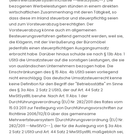
(Mehrwertsteuersystemrichtlinie --MwStSystRL--). Die
bezogenen Werbeleistungen stünden in einem direkten
wirtschaftlichen Zusammenhang mit deren Tätigkeit, so
dass diese im Inland steuerbar und steuerpflichtig seien
und zum Vorsteuerabzug berechtigten. Der
Vorsteuerabzug könne auch im allgemeinen
Besteuerungsverfahren geltend gemacht werden, weil sie,
die Klägerin, mit der Veräußerung der Büromöbel
jedenfalls einen steuerpflichtigen Ausgangsumsatz
erbracht habe. Darüber hinaus schulde sie nach § 13b Abs. 1
UStG die Umsatzsteuer auf die sonstigen Leistungen, die sie
von ausländischen Unternehmern bezogen habe. Die
Einschränkungen des § 15 Abs. 4b UStG seien vorliegend
nicht einschlägig. Das deutsche Umsatzsteuerrecht kenne
keine Definition für den Begriff der "Betriebsstätte" im Sinne
des § 3a Abs. 2 Satz 2 UStG, der auf Art. 44 Satz 2
MwStSystRL beruhe. Nach Art. 11 Abs. 1 der
Durchführungsverordnung (EU) Nr. 282/2011 des Rates vom
15.03.2011 zur Festlegung von Durchführungsvorschriften zur
Richtlinie 2006/112/EG über das gemeinsame
Mehrwertsteuersystem (Durchführungsverordnung (EU) Nr.
282/2011 --MwStVO--), der für die Auslegung von § 3a Abs.
2 Satz 2 UStG und Art. 44 Satz 2 MwStSystRL maßgeblich sei,