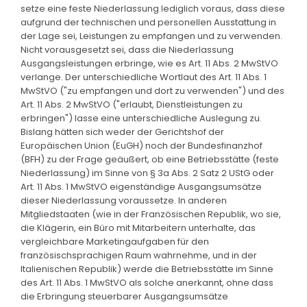
setze eine feste Niederlassung lediglich voraus, dass diese
aufgrund der technischen und personellen Ausstattung in
der Lage sei, Leistungen zu empfangen und zu verwenden.
Nicht vorausgesetzt sei, dass die Niederlassung
Ausgangsleistungen erbringe, wie es Art. 11 Abs. 2 MwStVO
verlange. Der unterschiedliche Wortlaut des Art. 11 Abs. 1
MwStVO ("zu empfangen und dort zu verwenden") und des
Art. 11 Abs. 2 MwStVO ("erlaubt, Dienstleistungen zu
erbringen") lasse eine unterschiedliche Auslegung zu.
Bislang hätten sich weder der Gerichtshof der
Europäischen Union (EuGH) noch der Bundesfinanzhof
(BFH) zu der Frage geäußert, ob eine Betriebsstätte (feste
Niederlassung) im Sinne von § 3a Abs. 2 Satz 2 UStG oder
Art. 11 Abs. 1 MwStVO eigenständige Ausgangsumsätze
dieser Niederlassung voraussetze. In anderen
Mitgliedstaaten (wie in der Französischen Republik, wo sie,
die Klägerin, ein Büro mit Mitarbeitern unterhalte, das
vergleichbare Marketingaufgaben für den
französischsprachigen Raum wahrnehme, und in der
Italienischen Republik) werde die Betriebsstätte im Sinne
des Art. 11 Abs. 1 MwStVO als solche anerkannt, ohne dass
die Erbringung steuerbarer Ausgangsumsätze