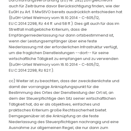
Durchführungsverordnung (EU) Nr. 282/2011 gleichwohl
auch für Zeiträume davor Berücksichtigung finden, wie der
EuGH zu Art. 11 MwStVO bereits ausdrücklich entschieden hat
(EuGH-Urteil Welmory vom 16.10.2014 - C-605/12,
EU:C:2014:2298, Rz 44 ff. und 58 ff.). Dies gilt auch für das im
Streitfall maßgebliche Kriterium, dass die
Empfängerniederlassung nur dann ortsbestimmend ist,
wenn der Leistungsempfänger über eine feste
Niederlassung mit der erforderlichen Infrastruktur verfügt,
um die fraglichen Dienstleistungen --dort-- für seine
wirtschaftliche Tätigkeit zu empfangen und zu verwenden
(EuGH-Urteil Welmory vom 16.10.2014 - C-605/12,
EU:C:2014:2298, Rz 62 f.).
cc) Weiter ist zu beachten, dass der zweckdienlichste und
damit der vorrangige Anknüpfungspunkt für die
Bestimmung des Ortes der Dienstleistung der Ort ist, an
dem der Steuerpflichtige den Sitz seiner wirtschaftlichen
Tätigkeit hat, da er als objektives, einfaches und
praktisches Kriterium große Rechtssicherheit bietet.
Demgegenüber ist die Anknüpfung an die feste
Niederlassung des Steuerpflichtigen nachrangig und eine
Ausnahme zur allgemeinen Regel, die nur dann zum