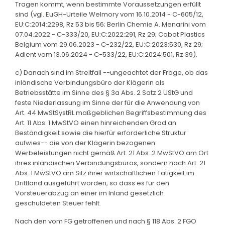
Tragen kommt, wenn bestimmte Voraussetzungen erfüllt
sind (vgl. EuGH-Urteile Welmory vom 16.10.2014 - C-605/12,
EU:C:2014:2298, Rz 53 bis 56; Berlin Chemie A. Menarini vom
07.04.2022 - C-333/20, EU:C:2022:291, Rz 29; Cabot Plastics
Belgium vom 29.06.2023 - C-232/22, EU:C:2023:530, Rz 29;
Adient vom 13.06.2024 - C-533/22, EU:C:2024:501, Rz 39).
c) Danach sind im Streitfall --ungeachtet der Frage, ob das
inländische Verbindungsbüro der Klägerin als
Betriebsstätte im Sinne des § 3a Abs. 2 Satz 2 UStG und
feste Niederlassung im Sinne der für die Anwendung von
Art. 44 MwStSystRL maßgeblichen Begriffsbestimmung des
Art. 11 Abs. 1 MwStVO einen hinreichenden Grad an
Beständigkeit sowie die hierfür erforderliche Struktur
aufwies-- die von der Klägerin bezogenen
Werbeleistungen nicht gemäß Art. 21 Abs. 2 MwStVO am Ort
ihres inländischen Verbindungsbüros, sondern nach Art. 21
Abs. 1 MwStVO am Sitz ihrer wirtschaftlichen Tätigkeit im
Drittland ausgeführt worden, so dass es für den
Vorsteuerabzug an einer im Inland gesetzlich
geschuldeten Steuer fehlt.
Nach den vom FG getroffenen und nach § 118 Abs. 2 FGO