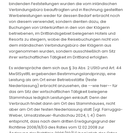
bindenden Feststellungen wurden die vom inländischen
Verbindungsbüro beauftragten und in Rechnung gestellten
Werbeleistungen weder für dessen Bedarf erbracht noch
von diesem verwendet, sondern dienten dazu, die
Buchungen von Unterkünften in den von der Klägerin
betriebenen, im Drittlandsgebiet belegenen Hotels und
Resorts zu steigern, wobei die Reisebuchungen nicht von
dem inländischen Verbindungsbüro der Klägerin aus
vorgenommen wurden, sondern ausschließlich am Sitz
ihrer wirtschaftlichen Tätigkeit im Drittland erfolgten.
Es widerspräche dem sich aus § 3a Abs. 2 UStG und Art. 44
MwStSystRL ergebenden Bestimmungslandprinzip, eine
Leistung als am Ort einer Betriebsstätte (feste
Niederlassung) erbracht anzusehen, die --wie hier-- für
das am Sitz der wirtschaftlichen Tätigkeit belegene
Stammhaus lediglich Leistungen einkauft. Denn der
Verbrauch findet dann am Ort des Stammhauses, nicht
aber am Ort der festen Niederlassung statt (vgl. Farruggia-
Weber, Umsatzsteuer-Rundschau 2024, 1, 4). Dem
entspricht, dass nach dem dritten Erwägungsgrund der
Richtlinie 2008/8/EG des Rates vom 12.02.2008 zur