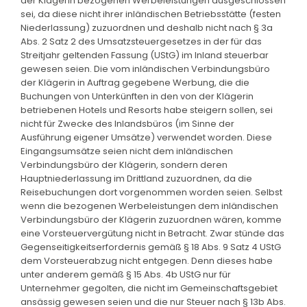
der Klägerin bezogenen Werbeleistungen ausgeschlossen
sei, da diese nicht ihrer inländischen Betriebsstätte (festen
Niederlassung) zuzuordnen und deshalb nicht nach § 3a
Abs. 2 Satz 2 des Umsatzsteuergesetzes in der für das
Streitjahr geltenden Fassung (UStG) im Inland steuerbar
gewesen seien. Die vom inländischen Verbindungsbüro
der Klägerin in Auftrag gegebene Werbung, die die
Buchungen von Unterkünften in den von der Klägerin
betriebenen Hotels und Resorts habe steigern sollen, sei
nicht für Zwecke des Inlandsbüros (im Sinne der
Ausführung eigener Umsätze) verwendet worden. Diese
Eingangsumsätze seien nicht dem inländischen
Verbindungsbüro der Klägerin, sondern deren
Hauptniederlassung im Drittland zuzuordnen, da die
Reisebuchungen dort vorgenommen worden seien. Selbst
wenn die bezogenen Werbeleistungen dem inländischen
Verbindungsbüro der Klägerin zuzuordnen wären, komme
eine Vorsteuervergütung nicht in Betracht. Zwar stünde das
Gegenseitigkeitserfordernis gemäß § 18 Abs. 9 Satz 4 UStG
dem Vorsteuerabzug nicht entgegen. Denn dieses habe
unter anderem gemäß § 15 Abs. 4b UStG nur für
Unternehmer gegolten, die nicht im Gemeinschaftsgebiet
ansässig gewesen seien und die nur Steuer nach § 13b Abs.