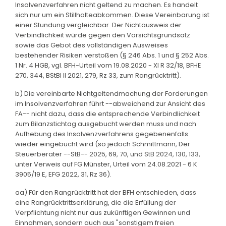
Insolvenzverfahren nicht geltend zu machen. Es handelt
sich nur um ein Stillhalteabkommen. Diese Vereinbarung ist
einer Stundung vergleichbar. Der Nichtausweis der
Verbindlichkeit würde gegen den Vorsichtsgrundsatz
sowie das Gebot des vollständigen Ausweises
bestehender Risiken verstoßen (§ 246 Abs. 1 und § 252 Abs.
1 Nr. 4 HGB, vgl. BFH-Urteil vom 19.08.2020 - XI R 32/18, BFHE
270, 344, BStBl II 2021, 279, Rz 33, zum Rangrücktritt).
b) Die vereinbarte Nichtgeltendmachung der Forderungen
im Insolvenzverfahren führt --abweichend zur Ansicht des
FA-- nicht dazu, dass die entsprechende Verbindlichkeit
zum Bilanzstichtag ausgebucht werden muss und nach
Aufhebung des Insolvenzverfahrens gegebenenfalls
wieder eingebucht wird (so jedoch Schmittmann, Der
Steuerberater --StB-- 2025, 69, 70, und StB 2024, 130, 133,
unter Verweis auf FG Münster, Urteil vom 24.08.2021 - 6 K
3905/19 E, EFG 2022, 31, Rz 36).
aa) Für den Rangrücktritt hat der BFH entschieden, dass
eine Rangrücktrittserklärung, die die Erfüllung der
Verpflichtung nicht nur aus zukünftigen Gewinnen und
Einnahmen, sondern auch aus "sonstigem freien