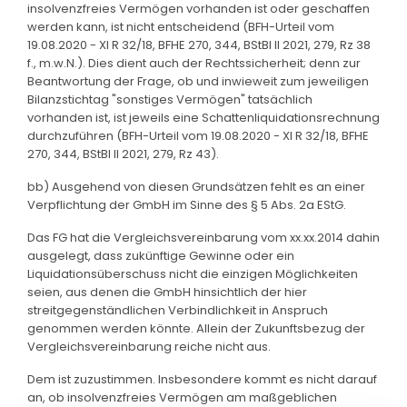
insolvenzfreies Vermögen vorhanden ist oder geschaffen
werden kann, ist nicht entscheidend (BFH-Urteil vom
19.08.2020 - XI R 32/18, BFHE 270, 344, BStBl II 2021, 279, Rz 38
f., m.w.N.). Dies dient auch der Rechtssicherheit; denn zur
Beantwortung der Frage, ob und inwieweit zum jeweiligen
Bilanzstichtag "sonstiges Vermögen" tatsächlich
vorhanden ist, ist jeweils eine Schattenliquidationsrechnung
durchzuführen (BFH-Urteil vom 19.08.2020 - XI R 32/18, BFHE
270, 344, BStBl II 2021, 279, Rz 43).
bb) Ausgehend von diesen Grundsätzen fehlt es an einer
Verpflichtung der GmbH im Sinne des § 5 Abs. 2a EStG.
Das FG hat die Vergleichsvereinbarung vom xx.xx.2014 dahin
ausgelegt, dass zukünftige Gewinne oder ein
Liquidationsüberschuss nicht die einzigen Möglichkeiten
seien, aus denen die GmbH hinsichtlich der hier
streitgegenständlichen Verbindlichkeit in Anspruch
genommen werden könnte. Allein der Zukunftsbezug der
Vergleichsvereinbarung reiche nicht aus.
Dem ist zuzustimmen. Insbesondere kommt es nicht darauf
an, ob insolvenzfreies Vermögen am maßgeblichen