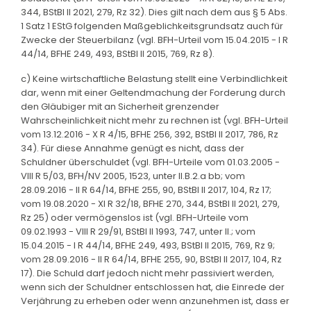
344, BStBl II 2021, 279, Rz 32). Dies gilt nach dem aus § 5 Abs.
1 Satz 1 EStG folgenden Maßgeblichkeitsgrundsatz auch für
Zwecke der Steuerbilanz (vgl. BFH-Urteil vom 15.04.2015 - I R
44/14, BFHE 249, 493, BStBl II 2015, 769, Rz 8).
c) Keine wirtschaftliche Belastung stellt eine Verbindlichkeit
dar, wenn mit einer Geltendmachung der Forderung durch
den Gläubiger mit an Sicherheit grenzender
Wahrscheinlichkeit nicht mehr zu rechnen ist (vgl. BFH-Urteil
vom 13.12.2016 - X R 4/15, BFHE 256, 392, BStBl II 2017, 786, Rz
34). Für diese Annahme genügt es nicht, dass der
Schuldner überschuldet (vgl. BFH-Urteile vom 01.03.2005 -
VIII R 5/03, BFH/NV 2005, 1523, unter II.B.2.a bb; vom
28.09.2016 - II R 64/14, BFHE 255, 90, BStBl II 2017, 104, Rz 17;
vom 19.08.2020 - XI R 32/18, BFHE 270, 344, BStBl II 2021, 279,
Rz 25) oder vermögenslos ist (vgl. BFH-Urteile vom
09.02.1993 - VIII R 29/91, BStBl II 1993, 747, unter II.; vom
15.04.2015 - I R 44/14, BFHE 249, 493, BStBl II 2015, 769, Rz 9;
vom 28.09.2016 - II R 64/14, BFHE 255, 90, BStBl II 2017, 104, Rz
17). Die Schuld darf jedoch nicht mehr passiviert werden,
wenn sich der Schuldner entschlossen hat, die Einrede der
Verjährung zu erheben oder wenn anzunehmen ist, dass er