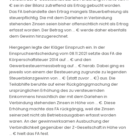
€ sei in der Bilanz zutreffend als Ertrag gebucht worden.
Das FA behandelte den Ertrag mangels Steuerbefreiung als
steuerpflichtig. Die mit dem Darlehen in Verbindung
stehenden Zinsen seien bisher offensichtlich nicht als Ertrag
erfasst worden. Der Betrag von ... € werde daher ebenfalls
dem Gewinn hinzugerechnet.
Hiergegen legte der Kläger Einspruch ein. In der
Einspruchsentscheidung vom 08.11.2021 setzte das FA die
Körperschaftsteuer 2014 auf ... € und den
Gewerbesteuermessbetrag auf ... € herab. Dabei ging es
jeweils von einem der Besteuerung zugrunde zu legenden
Steuerbilanzgewinn von ... € (statt zuvor ... €) aus. Die
Teilabhilfe beruhte auf einer Rückgängigmachung der
ursprünglichen Erhöhung des zu versteuernden
Einkommens hinsichtlich der mit dem Darlehen in
Verbindung stehenden Zinsen in Höhe von ... €. Diese
Erhöhung machte das FA rückgängig, weil die Zinsen
seinerzeit nicht als Betriebsausgaben erfasst worden
waren. An der gewinnwirksamen Ausbuchung der
Verbindlichkeit gegenüber der Z-Gesellschaft in Höhe von
... € hielt das FA fest.