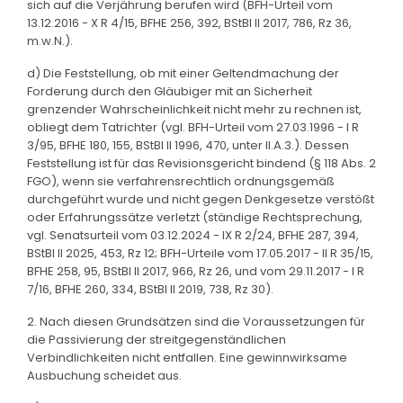
sich auf die Verjährung berufen wird (BFH-Urteil vom
13.12.2016 - X R 4/15, BFHE 256, 392, BStBl II 2017, 786, Rz 36,
m.w.N.).
d) Die Feststellung, ob mit einer Geltendmachung der
Forderung durch den Gläubiger mit an Sicherheit
grenzender Wahrscheinlichkeit nicht mehr zu rechnen ist,
obliegt dem Tatrichter (vgl. BFH-Urteil vom 27.03.1996 - I R
3/95, BFHE 180, 155, BStBl II 1996, 470, unter II.A.3.). Dessen
Feststellung ist für das Revisionsgericht bindend (§ 118 Abs. 2
FGO), wenn sie verfahrensrechtlich ordnungsgemäß
durchgeführt wurde und nicht gegen Denkgesetze verstößt
oder Erfahrungssätze verletzt (ständige Rechtsprechung,
vgl. Senatsurteil vom 03.12.2024 - IX R 2/24, BFHE 287, 394,
BStBl II 2025, 453, Rz 12; BFH-Urteile vom 17.05.2017 - II R 35/15,
BFHE 258, 95, BStBl II 2017, 966, Rz 26, und vom 29.11.2017 - I R
7/16, BFHE 260, 334, BStBl II 2019, 738, Rz 30).
2. Nach diesen Grundsätzen sind die Voraussetzungen für
die Passivierung der streitgegenständlichen
Verbindlichkeiten nicht entfallen. Eine gewinnwirksame
Ausbuchung scheidet aus.