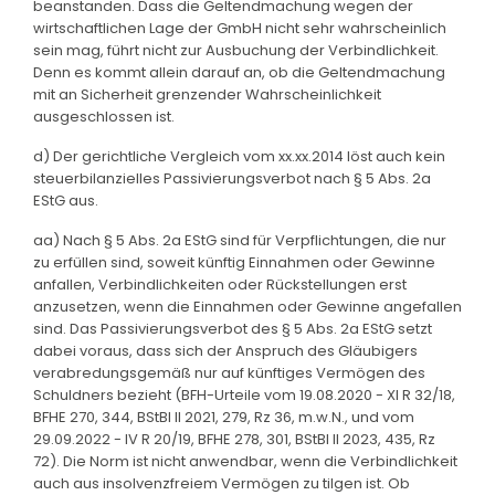
beanstanden. Dass die Geltendmachung wegen der
wirtschaftlichen Lage der GmbH nicht sehr wahrscheinlich
sein mag, führt nicht zur Ausbuchung der Verbindlichkeit.
Denn es kommt allein darauf an, ob die Geltendmachung
mit an Sicherheit grenzender Wahrscheinlichkeit
ausgeschlossen ist.
d) Der gerichtliche Vergleich vom xx.xx.2014 löst auch kein
steuerbilanzielles Passivierungsverbot nach § 5 Abs. 2a
EStG aus.
aa) Nach § 5 Abs. 2a EStG sind für Verpflichtungen, die nur
zu erfüllen sind, soweit künftig Einnahmen oder Gewinne
anfallen, Verbindlichkeiten oder Rückstellungen erst
anzusetzen, wenn die Einnahmen oder Gewinne angefallen
sind. Das Passivierungsverbot des § 5 Abs. 2a EStG setzt
dabei voraus, dass sich der Anspruch des Gläubigers
verabredungsgemäß nur auf künftiges Vermögen des
Schuldners bezieht (BFH-Urteile vom 19.08.2020 - XI R 32/18,
BFHE 270, 344, BStBl II 2021, 279, Rz 36, m.w.N., und vom
29.09.2022 - IV R 20/19, BFHE 278, 301, BStBl II 2023, 435, Rz
72). Die Norm ist nicht anwendbar, wenn die Verbindlichkeit
auch aus insolvenzfreiem Vermögen zu tilgen ist. Ob