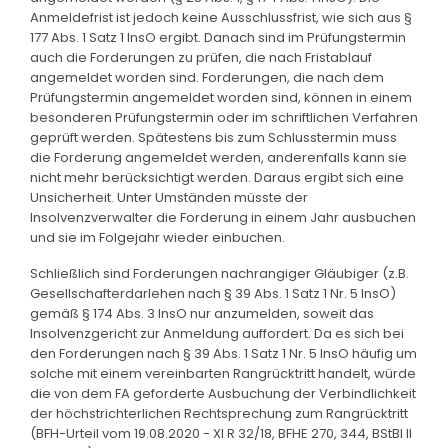
Anmeldefrist ist jedoch keine Ausschlussfrist, wie sich aus §
177 Abs. 1 Satz 1 InsO ergibt. Danach sind im Prüfungstermin
auch die Forderungen zu prüfen, die nach Fristablauf
angemeldet worden sind. Forderungen, die nach dem
Prüfungstermin angemeldet worden sind, können in einem
besonderen Prüfungstermin oder im schriftlichen Verfahren
geprüft werden. Spätestens bis zum Schlusstermin muss
die Forderung angemeldet werden, anderenfalls kann sie
nicht mehr berücksichtigt werden. Daraus ergibt sich eine
Unsicherheit. Unter Umständen müsste der
Insolvenzverwalter die Forderung in einem Jahr ausbuchen
und sie im Folgejahr wieder einbuchen.
Schließlich sind Forderungen nachrangiger Gläubiger (z.B.
Gesellschafterdarlehen nach § 39 Abs. 1 Satz 1 Nr. 5 InsO)
gemäß § 174 Abs. 3 InsO nur anzumelden, soweit das
Insolvenzgericht zur Anmeldung auffordert. Da es sich bei
den Forderungen nach § 39 Abs. 1 Satz 1 Nr. 5 InsO häufig um
solche mit einem vereinbarten Rangrücktritt handelt, würde
die von dem FA geforderte Ausbuchung der Verbindlichkeit
der höchstrichterlichen Rechtsprechung zum Rangrücktritt
(BFH-Urteil vom 19.08.2020 - XI R 32/18, BFHE 270, 344, BStBl II