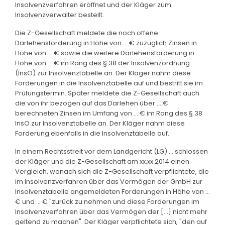
Insolvenzverfahren eröffnet und der Kläger zum
Insolvenzverwalter bestellt.
Die Z-Gesellschaft meldete die noch offene
Darlehensforderung in Höhe von ... € zuzüglich Zinsen in
Höhe von ... € sowie die weitere Darlehensforderung in
Höhe von ... € im Rang des § 38 der Insolvenzordnung
(InsO) zur Insolvenztabelle an. Der Kläger nahm diese
Forderungen in die Insolvenztabelle auf und bestritt sie im
Prüfungstermin. Später meldete die Z-Gesellschaft auch
die von ihr bezogen auf das Darlehen über ... €
berechneten Zinsen im Umfang von ... € im Rang des § 38
InsO zur Insolvenztabelle an. Der Kläger nahm diese
Forderung ebenfalls in die Insolvenztabelle auf.
In einem Rechtsstreit vor dem Landgericht (LG) ... schlossen
der Kläger und die Z-Gesellschaft am xx.xx.2014 einen
Vergleich, wonach sich die Z-Gesellschaft verpflichtete, die
im Insolvenzverfahren über das Vermögen der GmbH zur
Insolvenztabelle angemeldeten Forderungen in Höhe von ...
€ und ... € "zurück zu nehmen und diese Forderungen im
Insolvenzverfahren über das Vermögen der [...] nicht mehr
geltend zu machen". Der Kläger verpflichtete sich, "den auf