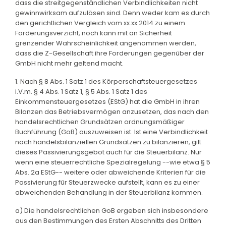
dass die streitgegenständlichen Verbindlichkeiten nicht
gewinnwirksam aufzulösen sind. Denn weder kam es durch
den gerichtlichen Vergleich vom xx.xx.2014 zu einem
Forderungsverzicht, noch kann mit an Sicherheit
grenzender Wahrscheinlichkeit angenommen werden,
dass die Z-Gesellschaft ihre Forderungen gegenüber der
GmbH nicht mehr geltend macht.
1. Nach § 8 Abs. 1 Satz 1 des Körperschaftsteuergesetzes
i.V.m. § 4 Abs. 1 Satz 1, § 5 Abs. 1 Satz 1 des
Einkommensteuergesetzes (EStG) hat die GmbH in ihren
Bilanzen das Betriebsvermögen anzusetzen, das nach den
handelsrechtlichen Grundsätzen ordnungsmäßiger
Buchführung (GoB) auszuweisen ist. Ist eine Verbindlichkeit
nach handelsbilanziellen Grundsätzen zu bilanzieren, gilt
dieses Passivierungsgebot auch für die Steuerbilanz. Nur
wenn eine steuerrechtliche Spezialregelung --wie etwa § 5
Abs. 2a EStG-- weitere oder abweichende Kriterien für die
Passivierung für Steuerzwecke aufstellt, kann es zu einer
abweichenden Behandlung in der Steuerbilanz kommen.
a) Die handelsrechtlichen GoB ergeben sich insbesondere
aus den Bestimmungen des Ersten Abschnitts des Dritten