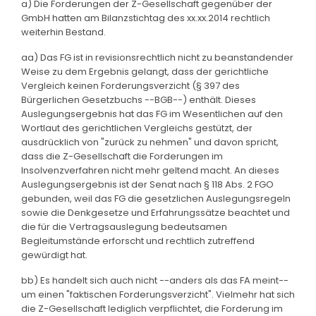
a) Die Forderungen der Z-Gesellschaft gegenüber der
GmbH hatten am Bilanzstichtag des xx.xx.2014 rechtlich
weiterhin Bestand.
aa) Das FG ist in revisionsrechtlich nicht zu beanstandender
Weise zu dem Ergebnis gelangt, dass der gerichtliche
Vergleich keinen Forderungsverzicht (§ 397 des
Bürgerlichen Gesetzbuchs --BGB--) enthält. Dieses
Auslegungsergebnis hat das FG im Wesentlichen auf den
Wortlaut des gerichtlichen Vergleichs gestützt, der
ausdrücklich von "zurück zu nehmen" und davon spricht,
dass die Z-Gesellschaft die Forderungen im
Insolvenzverfahren nicht mehr geltend macht. An dieses
Auslegungsergebnis ist der Senat nach § 118 Abs. 2 FGO
gebunden, weil das FG die gesetzlichen Auslegungsregeln
sowie die Denkgesetze und Erfahrungssätze beachtet und
die für die Vertragsauslegung bedeutsamen
Begleitumstände erforscht und rechtlich zutreffend
gewürdigt hat.
bb) Es handelt sich auch nicht --anders als das FA meint--
um einen "faktischen Forderungsverzicht". Vielmehr hat sich
die Z-Gesellschaft lediglich verpflichtet, die Forderung im