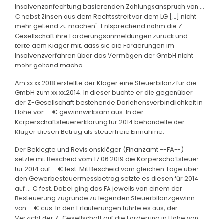
Insolvenzanfechtung basierenden Zahlungsanspruch von ...
€ nebst Zinsen aus dem Rechtsstreit vor dem LG [...] nicht
mehr geltend zu machen". Entsprechend nahm die Z-
Gesellschaft ihre Forderungsanmeldungen zurück und
teilte dem Kläger mit, dass sie die Forderungen im
Insolvenzverfahren über das Vermögen der GmbH nicht
mehr geltend mache.
Am xx.xx.2018 erstellte der Kläger eine Steuerbilanz für die
GmbH zum xx.xx.2014. In dieser buchte er die gegenüber
der Z-Gesellschaft bestehende Darlehensverbindlichkeit in
Höhe von ... € gewinnwirksam aus. In der
Körperschaftsteuererklärung für 2014 behandelte der
Kläger diesen Betrag als steuerfreie Einnahme.
Der Beklagte und Revisionskläger (Finanzamt --FA--)
setzte mit Bescheid vom 17.06.2019 die Körperschaftsteuer
für 2014 auf ... € fest. Mit Bescheid vom gleichen Tage über
den Gewerbesteuermessbetrag setzte es diesen für 2014
auf ... € fest. Dabei ging das FA jeweils von einem der
Besteuerung zugrunde zu legenden Steuerbilanzgewinn
von ... € aus. In den Erläuterungen führte es aus, der
Verzicht der Z-Gesellschaft auf die Forderung in Höhe von ...