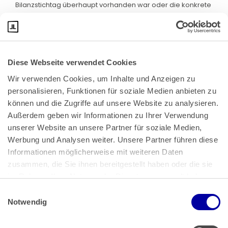
Bilanzstichtag überhaupt vorhanden war oder die konkrete
Möglichkeit bestand, derartiges Vermögen zu schaffen.
Diese Webseite verwendet Cookies
Wir verwenden Cookies, um Inhalte und Anzeigen zu 
personalisieren, Funktionen für soziale Medien anbieten zu 
können und die Zugriffe auf unsere Website zu analysieren. 
Außerdem geben wir Informationen zu Ihrer Verwendung 
unserer Website an unsere Partner für soziale Medien, 
Bundeskanzlerplatz 2
Werbung und Analysen weiter. Unsere Partner führen diese 
53113 Bonn
Informationen möglicherweise mit weiteren Daten 
zusammen, die Sie ihnen bereitgestellt haben oder die sie 
Pressemitteilungen
AGB
|
im Rahmen Ihrer Nutzung der Dienste gesammelt haben.
Impressum
Datenschutz
|
Einwilligungsauswahl
Impressum
 | 
Datenschutz
Notwendig