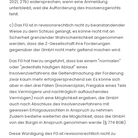
2021, 279) widersprechen, wenn eine Anmeldung
unterbleibt, weil die Aufforderung des Insolvenzgerichts
fehlt.
c) Das FG ist in revisionsrechtlich nicht zu beanstandender
Weise zu dem Schluss gelangt, es könne nicht mit an
Sicherheit grenzender Wahrscheinlichkeit angenommen
werden, dass die Z-Gesellschaft ihre Forderungen
gegenüber der GmbH nicht mehr geltend machen wird.
Das FG hat hierzu angeführt, dass bei einem "normalen"
oder "jedenfalls häufigen Ablauf" eines
Insolvenzverfahrens die Geltendmachung der Forderung
zwar kaum mehr erfolgversprechend sei. Es könne sich
aber in den drei Fällen (Insolvenzplan, Freigabe eines Teils
des Vermögens und nachträglich auftauchendes
Vermögen) noch eine Möglichkeit ergeben, die GmbH
auch nach Abschluss des Insolvenzverfahrens mit
gewissen Erfolgsaussichten in Anspruch zu nehmen.
Zudem bestehe weiterhin die Möglichkeit, dass die GmbH
von der Bürgin in Anspruch genommen werde (§ 774 BGB).
Diese Würdigung des FG ist revisionsrechtlich nicht zu