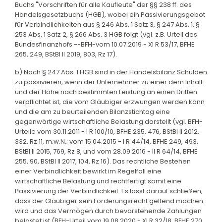
Buchs "Vorschriften für alle Kaufleute" der §§ 238 ff. des
Handelsgesetzbuchs (HGB), wobei ein Passivierungsgebot
für Verbindlichkeiten aus § 246 Abs. 1 Satz 3, § 247 Abs. 1, §
253 Abs. 1 Satz 2, § 266 Abs. 3 HGB folgt (vgl. z.B. Urteil des
Bundesfinanzhofs --BFH-vom 10.07.2019 - XI R 53/17, BFHE
265, 249, BStBl II 2019, 803, Rz 17).
b) Nach § 247 Abs. 1 HGB sind in der Handelsbilanz Schulden
zu passivieren, wenn der Unternehmer zu einer dem Inhalt
und der Höhe nach bestimmten Leistung an einen Dritten
verpflichtet ist, die vom Gläubiger erzwungen werden kann
und die am zu beurteilenden Bilanzstichtag eine
gegenwärtige wirtschaftliche Belastung darstellt (vgl. BFH-
Urteile vom 30.11.2011 - I R 100/10, BFHE 235, 476, BStBl II 2012,
332, Rz 11, m.w.N.; vom 15.04.2015 - I R 44/14, BFHE 249, 493,
BStBl II 2015, 769, Rz 8, und vom 28.09.2016 - II R 64/14, BFHE
255, 90, BStBl II 2017, 104, Rz 16). Das rechtliche Bestehen
einer Verbindlichkeit bewirkt im Regelfall eine
wirtschaftliche Belastung und rechtfertigt somit eine
Passivierung der Verbindlichkeit. Es lässt darauf schließen,
dass der Gläubiger sein Forderungsrecht geltend machen
wird und das Vermögen durch bevorstehende Zahlungen
belastet ist (BFH-Urteil vom 19.08.2020 - XI R 32/18, BFHE 270,