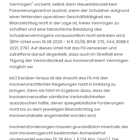
Vermögen" vorsieht, selbst dann steuerbilanziell kein
Passivierungsverbot auslöst, wenn der Schuldner aufgrund
einer fehlenden operativen Geschäftstätigkeit am
Bilanzstichtag nicht in der Lage ist, freies Vermögen zu
schaffen und eine tatsächliche Belastung des
Schuldnervermögens voraussichtlich nicht eintreten wird
(BFH-Urteil vom 19.08.2020 - XI R 32/18, BFHE 270, 344, BStBl II
2021, 279). Auf dieses Urteil hat das FG verwiesen und
zutreffend darauf abgestellt, dass auch im Streitfall eine
Tilgung der Verbindlichkeit aus insolvenzfreiem Vermögen
möglich sei.
bb) Darüber hinaus ist die Ansicht des FA mit den
insolvenzrechtlichen Regelungen nicht in Einklang zu
bringen. Denn sie führt im Ergebnis dazu, dass der
Insolvenzverwalter sämtliche Verbindlichkeiten
auszubuchen hätte, deren spiegelbildliche Forderungen
nicht bis zu dem jeweiligen Bilanzstichtag zur
Insolvenztabelle angemeldet worden sind.
Insolvenzforderungen müssen grundsätzlich innerhalb der
vom Insolvenzgericht bestimmten Anmeldefrist
angemeldet werden (§ 28 Abs. 1, § 174 Abs. 1 InsO). Die