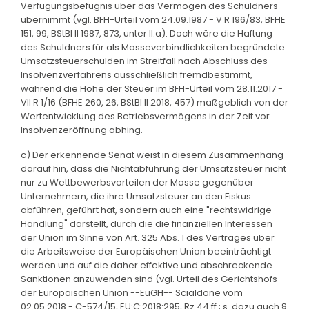
Verfügungsbefugnis über das Vermögen des Schuldners
übernimmt (vgl. BFH-Urteil vom 24.09.1987 - V R 196/83, BFHE
151, 99, BStBl II 1987, 873, unter II.a). Doch wäre die Haftung
des Schuldners für als Masseverbindlichkeiten begründete
Umsatzsteuerschulden im Streitfall nach Abschluss des
Insolvenzverfahrens ausschließlich fremdbestimmt,
während die Höhe der Steuer im BFH-Urteil vom 28.11.2017 -
VII R 1/16 (BFHE 260, 26, BStBl II 2018, 457) maßgeblich von der
Wertentwicklung des Betriebsvermögens in der Zeit vor
Insolvenzeröffnung abhing.
c) Der erkennende Senat weist in diesem Zusammenhang
darauf hin, dass die Nichtabführung der Umsatzsteuer nicht
nur zu Wettbewerbsvorteilen der Masse gegenüber
Unternehmern, die ihre Umsatzsteuer an den Fiskus
abführen, geführt hat, sondern auch eine "rechtswidrige
Handlung" darstellt, durch die die finanziellen Interessen
der Union im Sinne von Art. 325 Abs. 1 des Vertrages über
die Arbeitsweise der Europäischen Union beeinträchtigt
werden und auf die daher effektive und abschreckende
Sanktionen anzuwenden sind (vgl. Urteil des Gerichtshofs
der Europäischen Union --EuGH-- Scialdone vom
02.05.2018 - C-574/15, EU:C:2018:295, Rz 44 ff.; s. dazu auch §