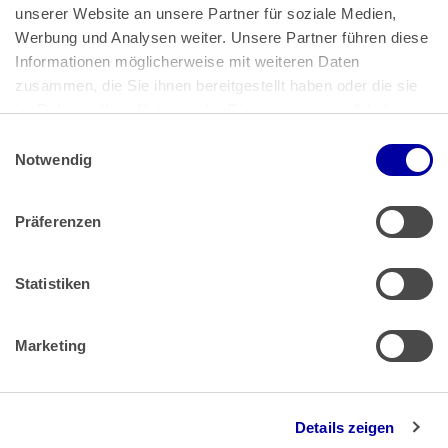
unserer Website an unsere Partner für soziale Medien, 
Bundeskanzlerplatz 2
Werbung und Analysen weiter. Unsere Partner führen diese 
53113 Bonn
Informationen möglicherweise mit weiteren Daten 
zusammen, die Sie ihnen bereitgestellt haben oder die sie 
Pressemitteilungen
AGB
|
im Rahmen Ihrer Nutzung der Dienste gesammelt haben.
Impressum
Datenschutz
|
Einwilligungsauswahl
Impressum
 | 
Datenschutz
Notwendig
Präferenzen
Zahlung & Versand
Rücksendungen/Widerrufsbelehrung
Muster Widerrufsformular (PDF)
Statistiken
Remissionsbedingungen für den Handel
Kündigungsformular
Marketing
Barrierefreiheit
Details zeigen