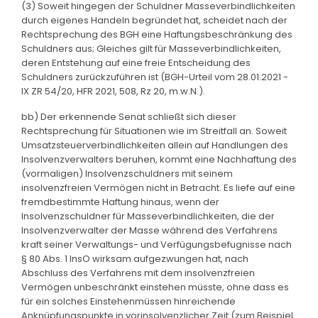
(3) Soweit hingegen der Schuldner Masseverbindlichkeiten
durch eigenes Handeln begründet hat, scheidet nach der
Rechtsprechung des BGH eine Haftungsbeschränkung des
Schuldners aus; Gleiches gilt für Masseverbindlichkeiten,
deren Entstehung auf eine freie Entscheidung des
Schuldners zurückzuführen ist (BGH-Urteil vom 28.01.2021 -
IX ZR 54/20, HFR 2021, 508, Rz 20, m.w.N.).
bb) Der erkennende Senat schließt sich dieser
Rechtsprechung für Situationen wie im Streitfall an. Soweit
Umsatzsteuerverbindlichkeiten allein auf Handlungen des
Insolvenzverwalters beruhen, kommt eine Nachhaftung des
(vormaligen) Insolvenzschuldners mit seinem
insolvenzfreien Vermögen nicht in Betracht. Es liefe auf eine
fremdbestimmte Haftung hinaus, wenn der
Insolvenzschuldner für Masseverbindlichkeiten, die der
Insolvenzverwalter der Masse während des Verfahrens
kraft seiner Verwaltungs- und Verfügungsbefugnisse nach
§ 80 Abs. 1 InsO wirksam aufgezwungen hat, nach
Abschluss des Verfahrens mit dem insolvenzfreien
Vermögen unbeschränkt einstehen müsste, ohne dass es
für ein solches Einstehenmüssen hinreichende
Anknüpfungspunkte in vorinsolvenzlicher Zeit (zum Beispiel