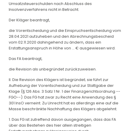
Umsatzsteuerschulden nach Abschluss des
Insolvenzverfahrens nicht in Betracht.
Der Kläger beantragt,
die Vorentscheidung und die Einspruchsentscheidung vom
28.04.2021 aufzuheben und den Abrechnungsbescheid
vom 02.11.2020 dahingehend zu ändern, dass ein
Erstattungsanspruch in Höhe von ... € ausgewiesen wird.
Das FA beantragt,
die Revision als unbegründet zurückzuweisen.
II. Die Revision des Klägers ist begründet; sie führt zur
Aufhebung der Vorentscheidung und zur Stattgabe der
Klage (§ 126 Abs. 3 Satz 1 Nr. 1 der Finanzgerichtsordnung --
FGO--). Das FG hat zwar zu Recht eine Anwendung des §
301 InsO verneint. Zu Unrecht hat es allerdings eine auf die
Masse beschränkte Nachhaftung des Klägers abgelehnt.
1. Das FG ist zutreffend davon ausgegangen, dass das FA
über das Bestehen des hier allein streitigen