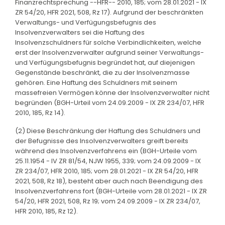
Finanzrechtsprechung --HFR-- 2010, 185; vom 28.01.2021 - IX
ZR 54/20, HFR 2021, 508, Rz 17). Aufgrund der beschränkten
Verwaltungs- und Verfügungsbefugnis des
Insolvenzverwalters sei die Haftung des
Insolvenzschuldners für solche Verbindlichkeiten, welche
erst der Insolvenzverwalter aufgrund seiner Verwaltungs-
und Verfügungsbefugnis begründet hat, auf diejenigen
Gegenstände beschränkt, die zu der Insolvenzmasse
gehören. Eine Haftung des Schuldners mit seinem
massefreien Vermögen könne der Insolvenzverwalter nicht
begründen (BGH-Urteil vom 24.09.2009 - IX ZR 234/07, HFR
2010, 185, Rz 14).
(2) Diese Beschränkung der Haftung des Schuldners und
der Befugnisse des Insolvenzverwalters greift bereits
während des Insolvenzverfahrens ein (BGH-Urteile vom
25.11.1954 - IV ZR 81/54, NJW 1955, 339; vom 24.09.2009 - IX
ZR 234/07, HFR 2010, 185; vom 28.01.2021 - IX ZR 54/20, HFR
2021, 508, Rz 18), besteht aber auch nach Beendigung des
Insolvenzverfahrens fort (BGH-Urteile vom 28.01.2021 - IX ZR
54/20, HFR 2021, 508, Rz 19; vom 24.09.2009 - IX ZR 234/07,
HFR 2010, 185, Rz 12).