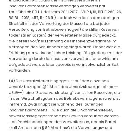
entstanden war, dass der Insolvenzverwalter im
Insolvenzverfahren Massevermögen verwertet hat
(ausführlich BFH-Urteil vom 28.11.2017 - VII R 1/16, BFHE 260, 26,
BStBl II 2018, 457, Rz 26 ff.). Jedoch wurden in dem dortigen
Streitfall mit der Verwertung der Masse (wie bei jeder
Veräußerung von Betriebsvermögen) die stillen Reserven
(oder stillen Lasten) der verwerteten Masse aufgedeckt,
die bereits vor/bei Eröffnung des Insolvenzverfahrens im
Vermögen des Schuldners angelegt waren. Daher war die
Erhöhung der wirtschaftlichen Leistungsfähigkeit, die mit der
Verwertung durch den Insolvenzverwalter steuerwirksam
aufgedeckt wurde, latent bereits in vorinsolvenzlicher Zeit
vorhanden.
(4) Die Umsatzsteuer hingegen ist auf den einzelnen
Umsatz bezogen (§ 1 Abs. 1 des Umsatzsteuergesetzes --
UStG--); eine "Steuerverstrickung" von stillen Reserven, die
in den Wirtschaftsgütern des Betriebsvermögens ruhen, ist
ihr fremd. Zwar knüpft sie während des laufenden
Insolvenzverfahrens --wie auch die Einkommensteuer,
soweit Massegegenstände mit Gewinn veräußert werden-
- an Rechtshandlungen des Verwalters an, der als Partei
kraft Amtes nach § 80 Abs. 1 InsO die Verwaltungs- und