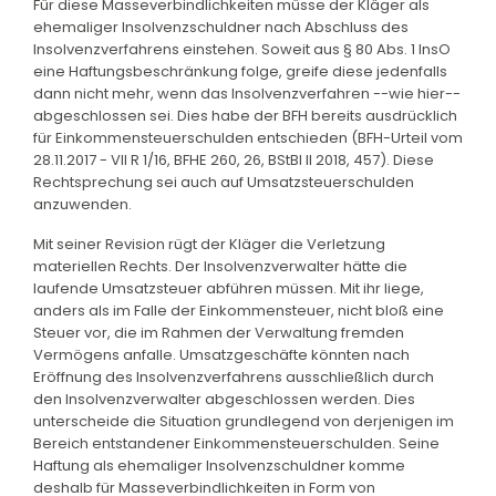
Für diese Masseverbindlichkeiten müsse der Kläger als
ehemaliger Insolvenzschuldner nach Abschluss des
Insolvenzverfahrens einstehen. Soweit aus § 80 Abs. 1 InsO
eine Haftungsbeschränkung folge, greife diese jedenfalls
dann nicht mehr, wenn das Insolvenzverfahren --wie hier--
abgeschlossen sei. Dies habe der BFH bereits ausdrücklich
für Einkommensteuerschulden entschieden (BFH-Urteil vom
28.11.2017 - VII R 1/16, BFHE 260, 26, BStBl II 2018, 457). Diese
Rechtsprechung sei auch auf Umsatzsteuerschulden
anzuwenden.
Mit seiner Revision rügt der Kläger die Verletzung
materiellen Rechts. Der Insolvenzverwalter hätte die
laufende Umsatzsteuer abführen müssen. Mit ihr liege,
anders als im Falle der Einkommensteuer, nicht bloß eine
Steuer vor, die im Rahmen der Verwaltung fremden
Vermögens anfalle. Umsatzgeschäfte könnten nach
Eröffnung des Insolvenzverfahrens ausschließlich durch
den Insolvenzverwalter abgeschlossen werden. Dies
unterscheide die Situation grundlegend von derjenigen im
Bereich entstandener Einkommensteuerschulden. Seine
Haftung als ehemaliger Insolvenzschuldner komme
deshalb für Masseverbindlichkeiten in Form von