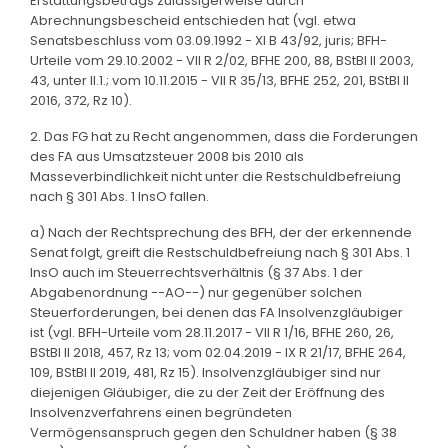
Erstattungsbetrags zulässigerweise durch
Abrechnungsbescheid entschieden hat (vgl. etwa
Senatsbeschluss vom 03.09.1992 - XI B 43/92, juris; BFH-
Urteile vom 29.10.2002 - VII R 2/02, BFHE 200, 88, BStBl II 2003,
43, unter II.1.; vom 10.11.2015 - VII R 35/13, BFHE 252, 201, BStBl II
2016, 372, Rz 10).
2. Das FG hat zu Recht angenommen, dass die Forderungen
des FA aus Umsatzsteuer 2008 bis 2010 als
Masseverbindlichkeit nicht unter die Restschuldbefreiung
nach § 301 Abs. 1 InsO fallen.
a) Nach der Rechtsprechung des BFH, der der erkennende
Senat folgt, greift die Restschuldbefreiung nach § 301 Abs. 1
InsO auch im Steuerrechtsverhältnis (§ 37 Abs. 1 der
Abgabenordnung --AO--) nur gegenüber solchen
Steuerforderungen, bei denen das FA Insolvenzgläubiger
ist (vgl. BFH-Urteile vom 28.11.2017 - VII R 1/16, BFHE 260, 26,
BStBl II 2018, 457, Rz 13; vom 02.04.2019 - IX R 21/17, BFHE 264,
109, BStBl II 2019, 481, Rz 15). Insolvenzgläubiger sind nur
diejenigen Gläubiger, die zu der Zeit der Eröffnung des
Insolvenzverfahrens einen begründeten
Vermögensanspruch gegen den Schuldner haben (§ 38