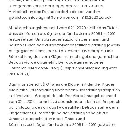
zahlen, den Betrag allerdings zurückfordern werde.
Demgemäß zahlte der Kläger am 23.09.2020 unter
Vorbehalt an das FA und forderte diesen von ihm
geleisteten Betrag mit Schreiben vom 13.10.2020 zurück.
Mit Abrechnungsbescheid vom 02.11.2020 stellte das FA fest,
dass die Konten bezüglich der für die Jahre 2008 bis 2010
festgesetzten Umsatzsteuer zuzüglich der Zinsen und
Säumniszuschläge durch zwischenzeitliche Zahlung jeweils
ausgeglichen seien, der Saldo jeweils 0 € betrage. Eine
Rückzahlung des vom Kläger nunmehr geltend gemachten
Betrags wurde abgelehnt. Der dagegen erhobene
Einspruch blieb ohne Erfolg (Einspruchsentscheidung vom
28.04.2021).
Das Finanzgericht (FG) wies die Klage, mit der der Kläger
allein eine Entscheidung über einen Rückzahlungsanspruch
in Höhe von ... € begehrte, ab. Der Abrechnungsbescheid
vom 02.11.2020 sei nicht zu beanstanden, denn ein Anspruch
auf Erstattung des an das FA gezahlten Betrags stehe dem
Kläger nicht zu. Rechtsgrund der Zahlungen seien die
Umsatzsteuerschulden nebst Zinsen und
Säumniszuschlägen für die Jahre 2008 bis 2010 gewesen.