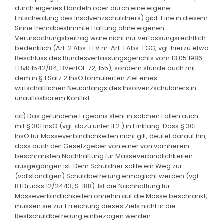
durch eigenes Handeln oder durch eine eigene
Entscheidung des Insolvenzschuldners) gibt. Eine in diesem
Sinne fremdbestimmte Haftung ohne eigenen
Verursachungsbeitrag wäre nicht nur verfassungsrechtlich
bedenklich (Art. 2 Abs. 1 i.V.m. Art. 1 Abs. 1 GG, vgl. hierzu etwa
Beschluss des Bundesverfassungsgerichts vom 13.05.1986 -
1 BvR 1542/84, BVerfGE 72, 155), sondern stünde auch mit
dem in § 1 Satz 2 InsO formulierten Ziel eines
wirtschaftlichen Neuanfangs des Insolvenzschuldners in
unauflösbarem Konflikt.
cc) Das gefundene Ergebnis steht in solchen Fällen auch
mit § 301 InsO (vgl. dazu unter II.2.) in Einklang. Dass § 301
InsO für Masseverbindlichkeiten nicht gilt, deutet darauf hin,
dass auch der Gesetzgeber von einer von vornherein
beschränkten Nachhaftung für Masseverbindlichkeiten
ausgegangen ist. Dem Schuldner sollte ein Weg zur
(vollständigen) Schuldbefreiung ermöglicht werden (vgl.
BTDrucks 12/2443, S. 188). Ist die Nachhaftung für
Masseverbindlichkeiten ohnehin auf die Masse beschränkt,
müssen sie zur Erreichung dieses Ziels nicht in die
Restschuldbefreiung einbezogen werden.