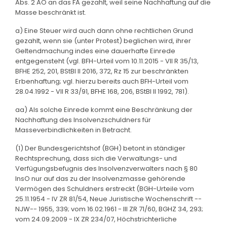
Abs. 2 AO an das FA gezahlt, weil seine Nachhaftung auf die
Masse beschränkt ist.
a) Eine Steuer wird auch dann ohne rechtlichen Grund
gezahlt, wenn sie (unter Protest) beglichen wird, ihrer
Geltendmachung indes eine dauerhafte Einrede
entgegensteht (vgl. BFH-Urteil vom 10.11.2015 - VII R 35/13,
BFHE 252, 201, BStBl II 2016, 372, Rz 15 zur beschränkten
Erbenhaftung; vgl. hierzu bereits auch BFH-Urteil vom
28.04.1992 - VII R 33/91, BFHE 168, 206, BStBl II 1992, 781).
aa) Als solche Einrede kommt eine Beschränkung der
Nachhaftung des Insolvenzschuldners für
Masseverbindlichkeiten in Betracht.
(1) Der Bundesgerichtshof (BGH) betont in ständiger
Rechtsprechung, dass sich die Verwaltungs- und
Verfügungsbefugnis des Insolvenzverwalters nach § 80
InsO nur auf das zu der Insolvenzmasse gehörende
Vermögen des Schuldners erstreckt (BGH-Urteile vom
25.11.1954 - IV ZR 81/54, Neue Juristische Wochenschrift --
NJW-- 1955, 339; vom 16.02.1961 - III ZR 71/60, BGHZ 34, 293;
vom 24.09.2009 - IX ZR 234/07, Höchstrichterliche