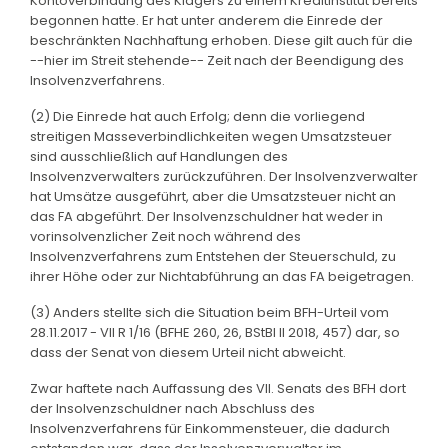
Kontoverbindung des Klägers zu einem Kreditinstitut bereits
begonnen hatte. Er hat unter anderem die Einrede der
beschränkten Nachhaftung erhoben. Diese gilt auch für die
--hier im Streit stehende-- Zeit nach der Beendigung des
Insolvenzverfahrens.
(2) Die Einrede hat auch Erfolg; denn die vorliegend
streitigen Masseverbindlichkeiten wegen Umsatzsteuer
sind ausschließlich auf Handlungen des
Insolvenzverwalters zurückzuführen. Der Insolvenzverwalter
hat Umsätze ausgeführt, aber die Umsatzsteuer nicht an
das FA abgeführt. Der Insolvenzschuldner hat weder in
vorinsolvenzlicher Zeit noch während des
Insolvenzverfahrens zum Entstehen der Steuerschuld, zu
ihrer Höhe oder zur Nichtabführung an das FA beigetragen.
(3) Anders stellte sich die Situation beim BFH-Urteil vom
28.11.2017 - VII R 1/16 (BFHE 260, 26, BStBl II 2018, 457) dar, so
dass der Senat von diesem Urteil nicht abweicht.
Zwar haftete nach Auffassung des VII. Senats des BFH dort
der Insolvenzschuldner nach Abschluss des
Insolvenzverfahrens für Einkommensteuer, die dadurch