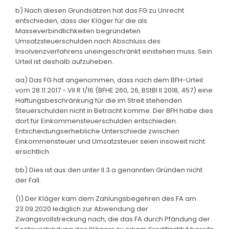
b) Nach diesen Grundsätzen hat das FG zu Unrecht
entschieden, dass der Kläger für die als
Masseverbindlichkeiten begründeten
Umsatzsteuerschulden nach Abschluss des
Insolvenzverfahrens uneingeschränkt einstehen muss. Sein
Urteil ist deshalb aufzuheben.
aa) Das FG hat angenommen, dass nach dem BFH-Urteil
vom 28.11.2017 - VII R 1/16 (BFHE 260, 26, BStBl II 2018, 457) eine
Haftungsbeschränkung für die im Streit stehenden
Steuerschulden nicht in Betracht komme. Der BFH habe dies
dort für Einkommensteuerschulden entschieden.
Entscheidungserhebliche Unterschiede zwischen
Einkommensteuer und Umsatzsteuer seien insoweit nicht
ersichtlich.
bb) Dies ist aus den unter II.3.a genannten Gründen nicht
der Fall.
(1) Der Kläger kam dem Zahlungsbegehren des FA am
23.09.2020 lediglich zur Abwendung der
Zwangsvollstreckung nach, die das FA durch Pfändung der