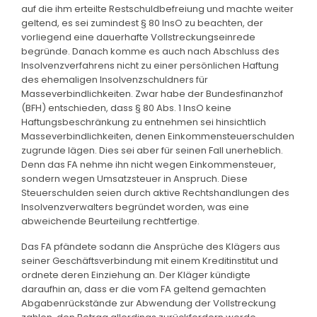
auf die ihm erteilte Restschuldbefreiung und machte weiter
geltend, es sei zumindest § 80 InsO zu beachten, der
vorliegend eine dauerhafte Vollstreckungseinrede
begründe. Danach komme es auch nach Abschluss des
Insolvenzverfahrens nicht zu einer persönlichen Haftung
des ehemaligen Insolvenzschuldners für
Masseverbindlichkeiten. Zwar habe der Bundesfinanzhof
(BFH) entschieden, dass § 80 Abs. 1 InsO keine
Haftungsbeschränkung zu entnehmen sei hinsichtlich
Masseverbindlichkeiten, denen Einkommensteuerschulden
zugrunde lägen. Dies sei aber für seinen Fall unerheblich.
Denn das FA nehme ihn nicht wegen Einkommensteuer,
sondern wegen Umsatzsteuer in Anspruch. Diese
Steuerschulden seien durch aktive Rechtshandlungen des
Insolvenzverwalters begründet worden, was eine
abweichende Beurteilung rechtfertige.
Das FA pfändete sodann die Ansprüche des Klägers aus
seiner Geschäftsverbindung mit einem Kreditinstitut und
ordnete deren Einziehung an. Der Kläger kündigte
daraufhin an, dass er die vom FA geltend gemachten
Abgabenrückstände zur Abwendung der Vollstreckung