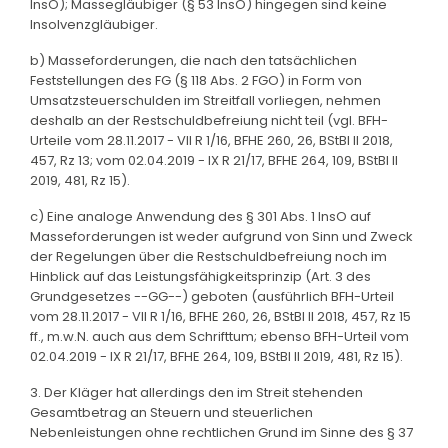
InsO); Massegläubiger (§ 53 InsO) hingegen sind keine
Insolvenzgläubiger.
b) Masseforderungen, die nach den tatsächlichen
Feststellungen des FG (§ 118 Abs. 2 FGO) in Form von
Umsatzsteuerschulden im Streitfall vorliegen, nehmen
deshalb an der Restschuldbefreiung nicht teil (vgl. BFH-
Urteile vom 28.11.2017 - VII R 1/16, BFHE 260, 26, BStBl II 2018,
457, Rz 13; vom 02.04.2019 - IX R 21/17, BFHE 264, 109, BStBl II
2019, 481, Rz 15).
c) Eine analoge Anwendung des § 301 Abs. 1 InsO auf
Masseforderungen ist weder aufgrund von Sinn und Zweck
der Regelungen über die Restschuldbefreiung noch im
Hinblick auf das Leistungsfähigkeitsprinzip (Art. 3 des
Grundgesetzes --GG--) geboten (ausführlich BFH-Urteil
vom 28.11.2017 - VII R 1/16, BFHE 260, 26, BStBl II 2018, 457, Rz 15
ff., m.w.N. auch aus dem Schrifttum; ebenso BFH-Urteil vom
02.04.2019 - IX R 21/17, BFHE 264, 109, BStBl II 2019, 481, Rz 15).
3. Der Kläger hat allerdings den im Streit stehenden
Gesamtbetrag an Steuern und steuerlichen
Nebenleistungen ohne rechtlichen Grund im Sinne des § 37