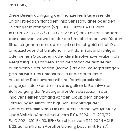
26a UStG).
Diese Beeinträchtigung der finanziellen Interessen der
Union ist jedoch nicht dem Insolvenzschuldner oder den
Leistungsempfängern (vgl. EuGH-Urteil HA.EN. vom
15.09.2022 - C-227/21, EU:C:2022:687) anzulasten, sondern
dem Insolvenzverwalter, der die Umsatzsteuer zwar für den
Staat eingenommen, aber nicht an ihn abgeführt hat. Die
Umsatzsteuer steht materiell nicht dem Steuerpflichtigen
oder seinen Gläubigern oder dem Insolvenzverwalter (als
Vergütung) zu, sondern ist an den Staat weiterzuleiten,
auch wenn sie zunächst (formal) an den Steuerpflichtigen
gezahlt wird. Das Unionsrecht stünde daher einer
nationalen Rechtsvorschrift und Rechtspraxis nicht
entgegen, die --anders als das geltende Recht-- der
Befriedigung der Gläubiger der Umsatzsteuer in der
Insolvenz einen Vorrang vor den Gläubigern anderer
Forderungen einräumt (vgl. Schlussanträge der
Generalanwältin Kokott in der Rechtssache Syndyk Masy
Upad&lstrok;o&sacute;ci A vom 11.04.2024 - C-709/22,
EU:C:2024:310, Rz 50; BFH-Beschluss vom 11.12.2024 - XI R
1/22, zur amtlichen Veröffentlichung bestimmt, Rz 37).