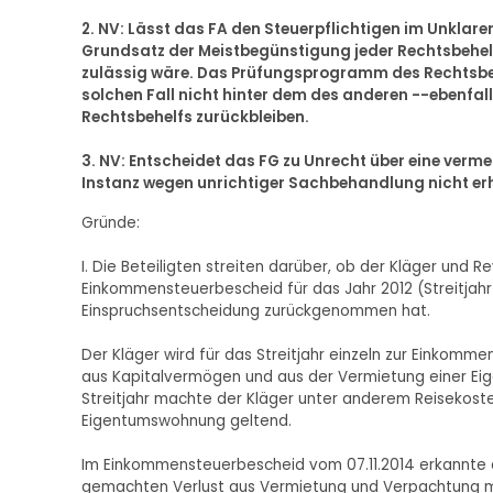
2. NV: Lässt das FA den Steuerpflichtigen im Unklaren
Grundsatz der Meistbegünstigung jeder Rechtsbehel
zulässig wäre. Das Prüfungsprogramm des Rechtsbehel
solchen Fall nicht hinter dem des anderen --ebenfall
Rechtsbehelfs zurückbleiben.
3. NV: Entscheidet das FG zu Unrecht über eine verme
Instanz wegen unrichtiger Sachbehandlung nicht er
Gründe:
I. Die Beteiligten streiten darüber, ob der Kläger und 
Einkommensteuerbescheid für das Jahr 2012 (Streitjah
Einspruchsentscheidung zurückgenommen hat.
Der Kläger wird für das Streitjahr einzeln zur Einkommen
aus Kapitalvermögen und aus der Vermietung einer Ei
Streitjahr machte der Kläger unter anderem Reisekost
Eigentumswohnung geltend.
Im Einkommensteuerbescheid vom 07.11.2014 erkannte d
gemachten Verlust aus Vermietung und Verpachtung ma