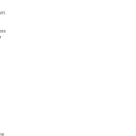
tt.
ass
r
ne