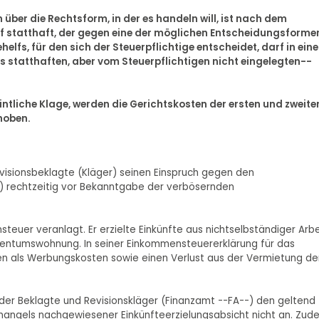
 über die Rechtsform, in der es handeln will, ist nach dem
f statthaft, der gegen eine der möglichen Entscheidungsforme
fs, für den sich der Steuerpflichtige entscheidet, darf in ein
s statthaften, aber vom Steuerpflichtigen nicht eingelegten--
intliche Klage, werden die Gerichtskosten der ersten und zweite
hoben.
Revisionsbeklagte (Kläger) seinen Einspruch gegen den
r) rechtzeitig vor Bekanntgabe der verbösernden
steuer veranlagt. Er erzielte Einkünfte aus nichtselbständiger Arbe
gentumswohnung. In seiner Einkommensteuererklärung für das
en als Werbungskosten sowie einen Verlust aus der Vermietung de
er Beklagte und Revisionskläger (Finanzamt --FA--) den geltend
ngels nachgewiesener Einkünfteerzielungsabsicht nicht an. Zud