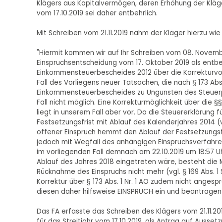
Klägers aus Kapitalvermögen, deren Erhöhung der Klä
vom 17.10.2019 sei daher entbehrlich.
Mit Schreiben vom 21.11.2019 nahm der Kläger hierzu wie 
"Hiermit kommen wir auf Ihr Schreiben vom 08. Novemb
Einspruchsentscheidung vom 17. Oktober 2019 als entb
Einkommensteuerbescheides 2012 über die Korrekturvorsc
Fall des Vorliegens neuer Tatsachen, die nach § 173 Abs
Einkommensteuerbescheides zu Ungunsten des Steuerpfl
Fall nicht möglich. Eine Korrekturmöglichkeit über die §§
liegt in unserem Fall aber vor. Da die Steuererklärung
Festsetzungsfrist mit Ablauf des Kalenderjahres 2014 (vgl. 
offener Einspruch hemmt den Ablauf der Festsetzungsfr
jedoch mit Wegfall des anhängigen Einspruchsverfahr
im vorliegenden Fall demnach am 22.10.2019 um 18:57 
Ablauf des Jahres 2018 eingetreten wäre, besteht die Mö
Rücknahme des Einspruchs nicht mehr (vgl. § 169 Abs. 1
Korrektur über § 173 Abs. 1 Nr. 1 AO zudem nicht angesp
diesen daher hilfsweise EINSPRUCH ein und beantragen 
Das FA erfasste das Schreiben des Klägers vom 21.11.
für das Streitjahr vom 17.10.2019, als Antrag auf Auss