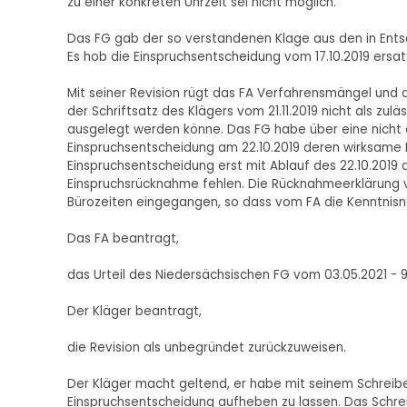
zu einer konkreten Uhrzeit sei nicht möglich.
Das FG gab der so verstandenen Klage aus den in Entsc
Es hob die Einspruchsentscheidung vom 17.10.2019 ersat
Mit seiner Revision rügt das FA Verfahrensmängel und 
der Schriftsatz des Klägers vom 21.11.2019 nicht als z
ausgelegt werden könne. Das FG habe über eine nicht 
Einspruchsentscheidung am 22.10.2019 deren wirksame
Einspruchsentscheidung erst mit Ablauf des 22.10.2019
Einspruchsrücknahme fehlen. Die Rücknahmeerklärung vo
Bürozeiten eingegangen, so dass vom FA die Kenntnis
Das FA beantragt,
das Urteil des Niedersächsischen FG vom 03.05.2021 - 
Der Kläger beantragt,
die Revision als unbegründet zurückzuweisen.
Der Kläger macht geltend, er habe mit seinem Schreiben
Einspruchsentscheidung aufheben zu lassen. Das Schrei