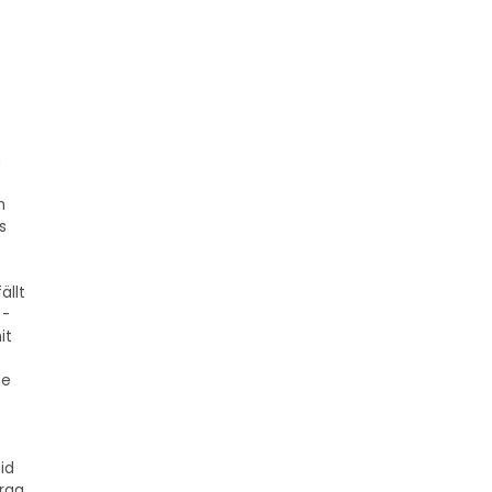
n
n
s
ällt
 -
it
ne
id
trag