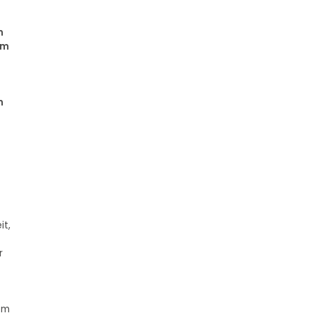
n
em
n
it,
r
em