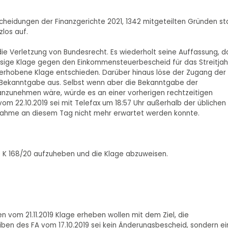
heidungen der Finanzgerichte 2021, 1342 mitgeteilten Gründen sta
zlos auf.
die Verletzung von Bundesrecht. Es wiederholt seine Auffassung, d
ulässige Klage gegen den Einkommensteuerbescheid für das Streitjah
erhobene Klage entschieden. Darüber hinaus löse der Zugang der
 Bekanntgabe aus. Selbst wenn aber die Bekanntgabe der
 anzunehmen wäre, würde es an einer vorherigen rechtzeitigen
m 22.10.2019 sei mit Telefax um 18:57 Uhr außerhalb der üblichen
nahme an diesem Tag nicht mehr erwartet werden konnte.
9 K 168/20 aufzuheben und die Klage abzuweisen.
 vom 21.11.2019 Klage erheben wollen mit dem Ziel, die
ben des FA vom 17.10.2019 sei kein Änderungsbescheid, sondern ei