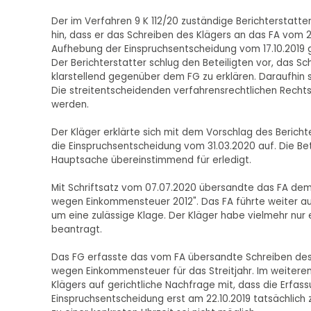
Der im Verfahren 9 K 112/20 zuständige Berichterstatte
hin, dass er das Schreiben des Klägers an das FA vom 2
Aufhebung der Einspruchsentscheidung vom 17.10.2019
Der Berichterstatter schlug den Beteiligten vor, das S
klarstellend gegenüber dem FG zu erklären. Daraufhin 
Die streitentscheidenden verfahrensrechtlichen Rechts
werden.
Der Kläger erklärte sich mit dem Vorschlag des Berich
die Einspruchsentscheidung vom 31.03.2020 auf. Die Bete
Hauptsache übereinstimmend für erledigt.
Mit Schriftsatz vom 07.07.2020 übersandte das FA dem F
wegen Einkommensteuer 2012". Das FA führte weiter aus
um eine zulässige Klage. Der Kläger habe vielmehr nur
beantragt.
Das FG erfasste das vom FA übersandte Schreiben des K
wegen Einkommensteuer für das Streitjahr. Im weiteren
Klägers auf gerichtliche Nachfrage mit, dass die Erfassu
Einspruchsentscheidung erst am 22.10.2019 tatsächlic