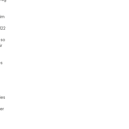
 im
122
 so
ür
es
ies
er