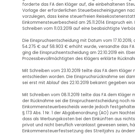
forderte das FA den Kläger auf, die einbehaltenen Ste
Vorlage der erforderlichen Steuerbescheinigungen nac
vorzulegen, dass keine steuerfreien Reisekostenerstat
Einkommensteuerbescheid am 25.11.2014 Einspruch ein.
Schreiben vom 11.03.2019 auf eine beabsichtigte Verbö
Die Einspruchsentscheidung mit Datum vom 17.10.2019, 
54.275 € auf 58.903 € erhöht wurde, versandte das FA 
ging die Einspruchsentscheidung am 22.10.2019 ein. Eben
Prozessbevollmächtigten des Klägers erklärte Rücknahm
Mit Schreiben vom 23.10.2019 teilte das FA dem Kläger m
entschieden worden. Die Einspruchsrücknahme sei dami
sei erst mit Ablauf des 22.10.2019 bekannt gegeben wo
Mit Schreiben vom 08.11.2019 teilte das FA dem Kläger
der Rücknahme sei die Einspruchsentscheidung noch 
Einkommensteuerbescheids werde jedoch festgehalten
§ 173 Abs. 1 Nr. 1 der Abgabenordnung (AO) zum Nachte
dass als Werbungskosten bei den Einkünften aus nicht
privat und nicht beruflich veranlasst gewesen seien, h
Einkommensteuerfestsetzung des Streitjahrs zu ändern.