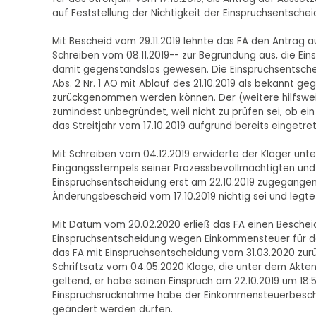
auf Feststellung der Nichtigkeit der Einspruchsentsche
Mit Bescheid vom 29.11.2019 lehnte das FA den Antrag a
Schreiben vom 08.11.2019-- zur Begründung aus, die Ei
damit gegenstandslos gewesen. Die Einspruchsentschei
Abs. 2 Nr. 1 AO mit Ablauf des 21.10.2019 als bekannt g
zurückgenommen werden können. Der (weitere hilfsweise)
zumindest unbegründet, weil nicht zu prüfen sei, ob ei
das Streitjahr vom 17.10.2019 aufgrund bereits einget
Mit Schreiben vom 04.12.2019 erwiderte der Kläger unte
Eingangsstempels seiner Prozessbevollmächtigten und e
Einspruchsentscheidung erst am 22.10.2019 zugegangen 
Änderungsbescheid vom 17.10.2019 nichtig sei und legte
Mit Datum vom 20.02.2020 erließ das FA einen Bescheid
Einspruchsentscheidung wegen Einkommensteuer für das
das FA mit Einspruchsentscheidung vom 31.03.2020 zurü
Schriftsatz vom 04.05.2020 Klage, die unter dem Akten
geltend, er habe seinen Einspruch am 22.10.2019 um 18
Einspruchsrücknahme habe der Einkommensteuerbescheid 
geändert werden dürfen.