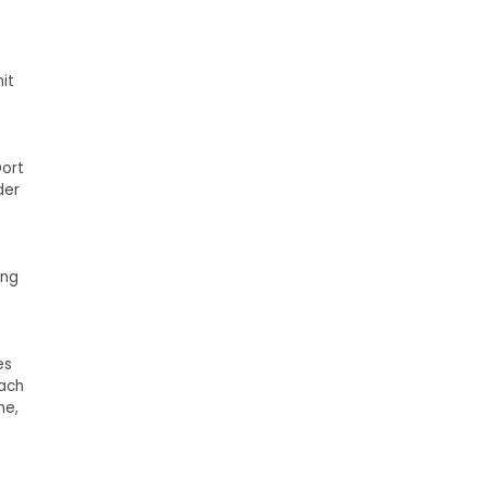
it
Dort
der
ung
es
ach
he,