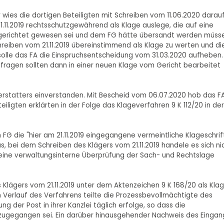
r wies die dortigen Beteiligten mit Schreiben vom 11.06.2020 darau
1.11.2019 rechtsschutzgewährend als Klage auslege, die auf eine
 gerichtet gewesen sei und dem FG hätte übersandt werden müss
chreiben vom 21.11.2019 übereinstimmend als Klage zu werten und di
solle das FA die Einspruchsentscheidung vom 31.03.2020 aufheben.
fragen sollten dann in einer neuen Klage vom Gericht bearbeitet
terstatters einverstanden. Mit Bescheid vom 06.07.2020 hob das F
iligten erklärten in der Folge das Klageverfahren 9 K 112/20 in der
G die "hier am 21.11.2019 eingegangene vermeintliche Klageschrift 
, bei dem Schreiben des Klägers vom 21.11.2019 handele es sich ni
 eine verwaltungsinterne Überprüfung der Sach- und Rechtslage
lägers vom 21.11.2019 unter dem Aktenzeichen 9 K 168/20 als Kla
 Verlauf des Verfahrens teilte die Prozessbevollmächtigte des
ng der Post in ihrer Kanzlei täglich erfolge, so dass die
h zugegangen sei. Ein darüber hinausgehender Nachweis des Eingan