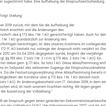
ger zugestimmt habe. Eine Aufhebung der Einspruchsentscheidung
folgt Stellung:
er 2019 zurück, mit dem Sie die Aufhebung der
ehrlich erachtet und die Änderungen des
hrift des § 173 Abs. 1 Nr. 1 AO gerechtfertigt haben. Auch für de
. 1 Nr. 1 AO grundsätzlich zur Änderung des
ichtigen berechtigen, ist dies unseres Erachtens im vorliegende
 172 ff. AO besteht nur, solange der Anspruch nicht verjährt ist. Die
 für 2012 am 04.04.2014 abgegeben wurde, beginnt die vierjährige
§§ 169 Abs. 2 Satz 1 Nr. 2 i.V.m. § 170 Abs. 2 Satz 1 Nr. 1 AO). Ein
ist dabei gem. § 171 Abs. 3a Satz 1 AO. Diese Ablaufhemmung entf
ens im Zeitpunkt des wirksamen Zugangs der Einspruchsrücknahme
Uhr. Da die Festsetzungsverjährung ohne Ablaufhemmung bereits m
glichkeit der Korrektur über § 173 Abs. 1 Nr. 1 AO danach nach
 Satz 1 AO). Ihr Änderungsbescheid vom 17. Oktober 2019, in dem ei
rochen wird, ist nach unserem Erachten nichtig. Wir legen gegen
die Aussetzung der Vollziehung."
2019 als Einspruch gegen einen geänderten Einkommensteuerbesche
etzung der Vollziehung (AdV) "der Einkommensteuer 2012" und als An