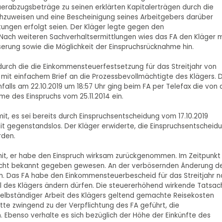
uerabzugsbeträge zu seinen erklärten Kapitalerträgen durch die
hzuweisen und eine Bescheinigung seines Arbeitgebers darüber
tungen erfolgt seien. Der Kläger legte gegen den
 Nach weiteren Sachverhaltsermittlungen wies das FA den Kläger m
serung sowie die Möglichkeit der Einspruchsrücknahme hin.
durch die die Einkommensteuerfestsetzung für das Streitjahr von
mit einfachem Brief an die Prozessbevollmächtigte des Klägers. 
falls am 22.10.2019 um 18:57 Uhr ging beim FA per Telefax die von 
e des Einspruchs vom 25.11.2014 ein.
it, es sei bereits durch Einspruchsentscheidung vom 17.10.2019
t gegenstandslos. Der Kläger erwiderte, die Einspruchsentscheid
rden.
 mit, er habe den Einspruch wirksam zurückgenommen. Im Zeitpunkt
nicht bekannt gegeben gewesen. An der verbösernden Änderung d
. Das FA habe den Einkommensteuerbescheid für das Streitjahr n
il des Klägers ändern dürfen. Die steuererhöhend wirkende Tatsac
selbständiger Arbeit des Klägers geltend gemachte Reisekosten
ätte zwingend zu der Verpflichtung des FA geführt, die
 Ebenso verhalte es sich bezüglich der Höhe der Einkünfte des