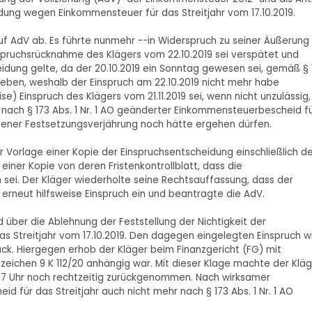
idung wegen Einkommensteuer für das Streitjahr vom 17.10.2019.
uf AdV ab. Es führte nunmehr --in Widerspruch zu seiner Äußerung
nspruchsrücknahme des Klägers vom 22.10.2019 sei verspätet und
dung gelte, da der 20.10.2019 ein Sonntag gewesen sei, gemäß § 
egeben, weshalb der Einspruch am 22.10.2019 nicht mehr habe
 Einspruch des Klägers vom 21.11.2019 sei, wenn nicht unzulässig,
n nach § 173 Abs. 1 Nr. 1 AO geänderter Einkommensteuerbescheid f
retener Festsetzungsverjährung noch hätte ergehen dürfen.
r Vorlage einer Kopie der Einspruchsentscheidung einschließlich d
iner Kopie von deren Fristenkontrollblatt, dass die
sei. Der Kläger wiederholte seine Rechtsauffassung, dass der
 erneut hilfsweise Einspruch ein und beantragte die AdV.
 über die Ablehnung der Feststellung der Nichtigkeit der
 Streitjahr vom 17.10.2019. Den dagegen eingelegten Einspruch w
ck. Hiergegen erhob der Kläger beim Finanzgericht (FG) mit
zeichen 9 K 112/20 anhängig war. Mit dieser Klage machte der Kläg
:57 Uhr noch rechtzeitig zurückgenommen. Nach wirksamer
für das Streitjahr auch nicht mehr nach § 173 Abs. 1 Nr. 1 AO