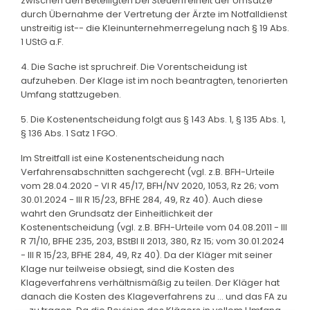
zwischen den Beteiligten bei Steuerfreiheit der Umsätze
durch Übernahme der Vertretung der Ärzte im Notfalldienst
unstreitig ist-- die Kleinunternehmerregelung nach § 19 Abs.
1 UStG a.F.
4. Die Sache ist spruchreif. Die Vorentscheidung ist
aufzuheben. Der Klage ist im noch beantragten, tenorierten
Umfang stattzugeben.
5. Die Kostenentscheidung folgt aus § 143 Abs. 1, § 135 Abs. 1,
§ 136 Abs. 1 Satz 1 FGO.
Im Streitfall ist eine Kostenentscheidung nach
Verfahrensabschnitten sachgerecht (vgl. z.B. BFH-Urteile
vom 28.04.2020 - VI R 45/17, BFH/NV 2020, 1053, Rz 26; vom
30.01.2024 - III R 15/23, BFHE 284, 49, Rz 40). Auch diese
wahrt den Grundsatz der Einheitlichkeit der
Kostenentscheidung (vgl. z.B. BFH-Urteile vom 04.08.2011 - III
R 71/10, BFHE 235, 203, BStBl II 2013, 380, Rz 15; vom 30.01.2024
- III R 15/23, BFHE 284, 49, Rz 40). Da der Kläger mit seiner
Klage nur teilweise obsiegt, sind die Kosten des
Klageverfahrens verhältnismäßig zu teilen. Der Kläger hat
danach die Kosten des Klageverfahrens zu ... und das FA zu