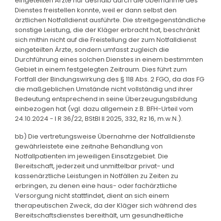
eingeteilten Ärzte nur deshalb durch die Übernahme des
Dienstes freistellen konnte, weil er dann selbst den
ärztlichen Notfalldienst ausführte. Die streitgegenständliche
sonstige Leistung, die der Kläger erbracht hat, beschränkt
sich mithin nicht auf die Freistellung der zum Notfalldienst
eingeteilten Ärzte, sondern umfasst zugleich die
Durchführung eines solchen Dienstes in einem bestimmten
Gebiet in einem festgelegten Zeitraum. Dies führt zum
Fortfall der Bindungswirkung des § 118 Abs. 2 FGO, da das FG
die maßgeblichen Umstände nicht vollständig und ihrer
Bedeutung entsprechend in seine Überzeugungsbildung
einbezogen hat (vgl. dazu allgemein z.B. BFH-Urteil vom
24.10.2024 - I R 36/22, BStBl II 2025, 332, Rz 16, m.w.N.).
bb) Die vertretungsweise Übernahme der Notfalldienste
gewährleistete eine zeitnahe Behandlung von
Notfallpatienten im jeweiligen Einsatzgebiet. Die
Bereitschaft, jederzeit und unmittelbar privat- und
kassenärztliche Leistungen in Notfällen zu Zeiten zu
erbringen, zu denen eine haus- oder fachärztliche
Versorgung nicht stattfindet, dient an sich einem
therapeutischen Zweck, da der Kläger sich während des
Bereitschaftsdienstes bereithält, um gesundheitliche