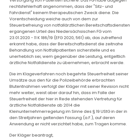
Versorgung von Patienten sichere. Das FG habe dagegen
rechtsfehlerhaft angenommen, dass der "Sitz- und
Fahrdienst" keinem therapeutischen Zweck diene. Die
Vorentscheidung weiche auch von dem zur
Steuerbefreiung von notfallärztlichen Bereitschaftsdiensten
ergangenen Urteil des Niedersächsischen FG vom
23.01.2020 - 11 K 186/19 (EFG 2020, 561) ab, das zutreffend
erkannt habe, dass der Bereitschaftsdienst die zeitnahe
Behandlung von Notfallpatienten sicherstelle und es
unerheblich sei, wem gegenüber die Leistung, entgeltlich
ärztliche Notfalldienste zu übernehmen, erbracht werde.
Die im Klageverfahren noch begehrte Steuerfreiheit seiner
Umsätze aus den für die Polizeibehörde erbrachten
Blutentnahmen verfolgt der Kläger mit seiner Revision nicht
mehr weiter, weist aber darauf hin, dass im Falle der
Steuerfreiheit der hier in Rede stehenden Vertretung für
ärztliche Notfalldienste ab 2014 die
Kleinunternehmerregelung im Sinne des § 19 UStG in der in
den Streitjahren geltenden Fassung (a.F.), auf deren
Anwendung er nicht verzichtet habe, zum Tragen komme.
Der Kläger beantragt,