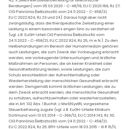
42; X [Mehrwertsteuerbefreiung für telefonische
Beratungen] vom 05.03.2020 - C-48/19, EU:C:2020:169, Rz 27;
CIG Pannónia Életbiztosító vom 24.11.2022 - C-458/21,
EU:C:2022:924, Rz 23 und 24). Daraus folgt aber nicht
zwangsläufig, dass die therapeutische Zielsetzung einer
Leistung in einem besonders engen Sinn zu verstehen ist
(vgl. z.B. EuGH-Urteil CIG Pannónia Életbiztosító vom
24.11.2022 - C-458/21, EU:C:2022:924, Rz 25, m.w.N.). Zu den
Heilbehandlungen im Bereich der Humanmedizin gehören
auch Leistungen, die zum Zweck der Vorbeugung erbracht
werden, wie vorbeugende Untersuchungen und ärztliche
Maßnahmen an Personen, die an keiner Krankheit oder
Gesundheitsstörung leiden, sowie Leistungen, die zum
Schutz einschließlich der Aufrechterhaltung oder
Wiederherstellung der menschlichen Gesundheit erbracht
werden. Demgemäß kommt ärztlichen Leistungen, die zu
dem Zweck erbracht werden, die menschliche Gesundheit
zu schützen, aufrechtzuerhalten oder wiederherzustellen,
die in Art. 132 Abs. 1 Buchst. c MwStSystRL vorgesehene
Steuerbefreiung zugute (vgl. z.B. EuGH-Urteile Klinikum
Dortmund vom 13.03.2014 - C-366/12, EU:C:2014:143, Rz 30;
CIG Pannónia Életbiztosító vom 24.11.2022 - C-458/21,
EU:C:2022:924, Rz 25; BFH-Urteile vom 18.03.2015 - XI R 15/11,