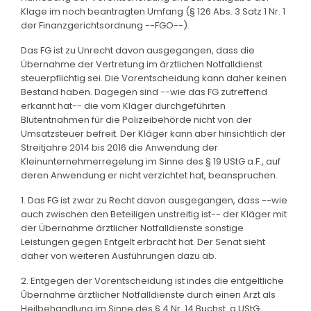
Klage im noch beantragten Umfang (§ 126 Abs. 3 Satz 1 Nr. 1
der Finanzgerichtsordnung --FGO--).
Das FG ist zu Unrecht davon ausgegangen, dass die
Übernahme der Vertretung im ärztlichen Notfalldienst
steuerpflichtig sei. Die Vorentscheidung kann daher keinen
Bestand haben. Dagegen sind --wie das FG zutreffend
erkannt hat-- die vom Kläger durchgeführten
Blutentnahmen für die Polizeibehörde nicht von der
Umsatzsteuer befreit. Der Kläger kann aber hinsichtlich der
Streitjahre 2014 bis 2016 die Anwendung der
Kleinunternehmerregelung im Sinne des § 19 UStG a.F., auf
deren Anwendung er nicht verzichtet hat, beanspruchen.
1. Das FG ist zwar zu Recht davon ausgegangen, dass --wie
auch zwischen den Beteiligen unstreitig ist-- der Kläger mit
der Übernahme ärztlicher Notfalldienste sonstige
Leistungen gegen Entgelt erbracht hat. Der Senat sieht
daher von weiteren Ausführungen dazu ab.
2. Entgegen der Vorentscheidung ist indes die entgeltliche
Übernahme ärztlicher Notfalldienste durch einen Arzt als
Heilbehandlung im Sinne des § 4 Nr. 14 Buchst. a UStG