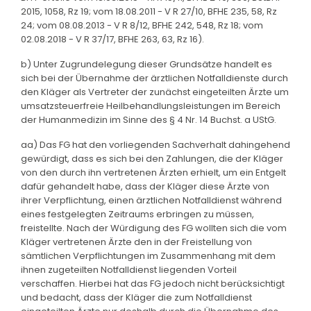
2015, 1058, Rz 19; vom 18.08.2011 - V R 27/10, BFHE 235, 58, Rz
24; vom 08.08.2013 - V R 8/12, BFHE 242, 548, Rz 18; vom
02.08.2018 - V R 37/17, BFHE 263, 63, Rz 16).
b) Unter Zugrundelegung dieser Grundsätze handelt es
sich bei der Übernahme der ärztlichen Notfalldienste durch
den Kläger als Vertreter der zunächst eingeteilten Ärzte um
umsatzsteuerfreie Heilbehandlungsleistungen im Bereich
der Humanmedizin im Sinne des § 4 Nr. 14 Buchst. a UStG.
aa) Das FG hat den vorliegenden Sachverhalt dahingehend
gewürdigt, dass es sich bei den Zahlungen, die der Kläger
von den durch ihn vertretenen Ärzten erhielt, um ein Entgelt
dafür gehandelt habe, dass der Kläger diese Ärzte von
ihrer Verpflichtung, einen ärztlichen Notfalldienst während
eines festgelegten Zeitraums erbringen zu müssen,
freistellte. Nach der Würdigung des FG wollten sich die vom
Kläger vertretenen Ärzte den in der Freistellung von
sämtlichen Verpflichtungen im Zusammenhang mit dem
ihnen zugeteilten Notfalldienst liegenden Vorteil
verschaffen. Hierbei hat das FG jedoch nicht berücksichtigt
und bedacht, dass der Kläger die zum Notfalldienst