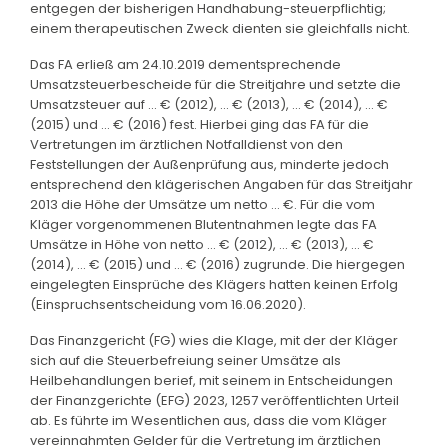
entgegen der bisherigen Handhabung-steuerpflichtig;
einem therapeutischen Zweck dienten sie gleichfalls nicht.
Das FA erließ am 24.10.2019 dementsprechende
Umsatzsteuerbescheide für die Streitjahre und setzte die
Umsatzsteuer auf ... € (2012), ... € (2013), ... € (2014), ... €
(2015) und ... € (2016) fest. Hierbei ging das FA für die
Vertretungen im ärztlichen Notfalldienst von den
Feststellungen der Außenprüfung aus, minderte jedoch
entsprechend den klägerischen Angaben für das Streitjahr
2013 die Höhe der Umsätze um netto ... €. Für die vom
Kläger vorgenommenen Blutentnahmen legte das FA
Umsätze in Höhe von netto ... € (2012), ... € (2013), ... €
(2014), ... € (2015) und ... € (2016) zugrunde. Die hiergegen
eingelegten Einsprüche des Klägers hatten keinen Erfolg
(Einspruchsentscheidung vom 16.06.2020).
Das Finanzgericht (FG) wies die Klage, mit der der Kläger
sich auf die Steuerbefreiung seiner Umsätze als
Heilbehandlungen berief, mit seinem in Entscheidungen
der Finanzgerichte (EFG) 2023, 1257 veröffentlichten Urteil
ab. Es führte im Wesentlichen aus, dass die vom Kläger
vereinnahmten Gelder für die Vertretung im ärztlichen