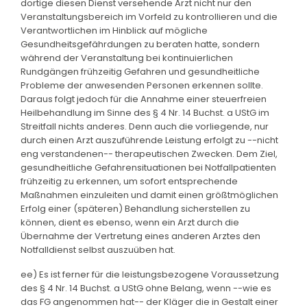
dortige diesen Dienst versehende Arzt nicht nur den
Veranstaltungsbereich im Vorfeld zu kontrollieren und die
Verantwortlichen im Hinblick auf mögliche
Gesundheitsgefährdungen zu beraten hatte, sondern
während der Veranstaltung bei kontinuierlichen
Rundgängen frühzeitig Gefahren und gesundheitliche
Probleme der anwesenden Personen erkennen sollte.
Daraus folgt jedoch für die Annahme einer steuerfreien
Heilbehandlung im Sinne des § 4 Nr. 14 Buchst. a UStG im
Streitfall nichts anderes. Denn auch die vorliegende, nur
durch einen Arzt auszuführende Leistung erfolgt zu --nicht
eng verstandenen-- therapeutischen Zwecken. Dem Ziel,
gesundheitliche Gefahrensituationen bei Notfallpatienten
frühzeitig zu erkennen, um sofort entsprechende
Maßnahmen einzuleiten und damit einen größtmöglichen
Erfolg einer (späteren) Behandlung sicherstellen zu
können, dient es ebenso, wenn ein Arzt durch die
Übernahme der Vertretung eines anderen Arztes den
Notfalldienst selbst auszuüben hat.
ee) Es ist ferner für die leistungsbezogene Voraussetzung
des § 4 Nr. 14 Buchst. a UStG ohne Belang, wenn --wie es
das FG angenommen hat-- der Kläger die in Gestalt einer