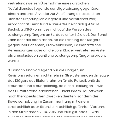
vertretungsweisen Übernahme eines ärztlichen
Notfalldienstes liegende sonstige Leistung gegenüber
einem anderen Arzt, der zur Ausführung eines solchen
Dienstes ursprünglich eingeteilt und verpflichtet war,
erbracht hat. Denn für die Steuerfreiheit nach § 4 Nr. 14
Buchst. a UStG kommt es nicht auf die Person des
Leistungsempfängers an (s. dazu unter II.2.a cc). Der Senat
kann deshalb offenlassen, ob die Leistung des Klägers
gegenüber Patienten, Krankenkassen, Kassenärztliche
Vereinigungen oder an die vom Kläger vertretenen Ärzte
als umsatzsteuerrechtliche Leistungsempfänger erbracht
wurde.
3. Danach sind vorliegend nur die übrigen, im
Revisionsverfahren nicht mehr im Streit stehenden Umsätze
des Klägers aus Blutentnahmen für die Polizeibehörde
steuerbar und steuerpflichtig, da diese Leistungen --wie
das FG zutreffend erkannt hat-- nicht ihrem Hauptzweck
nach therapeutischen Zwecken dienten, sondern der
Beweiserhebung im Zusammenhang mit einem
strafrechtlich oder öffentlich-rechtlich geführten Verfahren.
In den Streitjahren 2014, 2015 und 2016 gilt indes --was