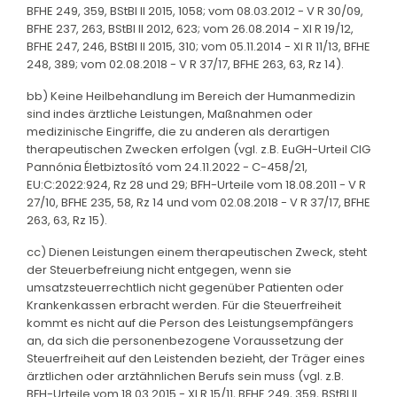
BFHE 249, 359, BStBl II 2015, 1058; vom 08.03.2012 - V R 30/09,
BFHE 237, 263, BStBl II 2012, 623; vom 26.08.2014 - XI R 19/12,
BFHE 247, 246, BStBl II 2015, 310; vom 05.11.2014 - XI R 11/13, BFHE
248, 389; vom 02.08.2018 - V R 37/17, BFHE 263, 63, Rz 14).
bb) Keine Heilbehandlung im Bereich der Humanmedizin
sind indes ärztliche Leistungen, Maßnahmen oder
medizinische Eingriffe, die zu anderen als derartigen
therapeutischen Zwecken erfolgen (vgl. z.B. EuGH-Urteil CIG
Pannónia Életbiztosító vom 24.11.2022 - C-458/21,
EU:C:2022:924, Rz 28 und 29; BFH-Urteile vom 18.08.2011 - V R
27/10, BFHE 235, 58, Rz 14 und vom 02.08.2018 - V R 37/17, BFHE
263, 63, Rz 15).
cc) Dienen Leistungen einem therapeutischen Zweck, steht
der Steuerbefreiung nicht entgegen, wenn sie
umsatzsteuerrechtlich nicht gegenüber Patienten oder
Krankenkassen erbracht werden. Für die Steuerfreiheit
kommt es nicht auf die Person des Leistungsempfängers
an, da sich die personenbezogene Voraussetzung der
Steuerfreiheit auf den Leistenden bezieht, der Träger eines
ärztlichen oder arztähnlichen Berufs sein muss (vgl. z.B.
BFH-Urteile vom 18.03.2015 - XI R 15/11, BFHE 249, 359, BStBl II