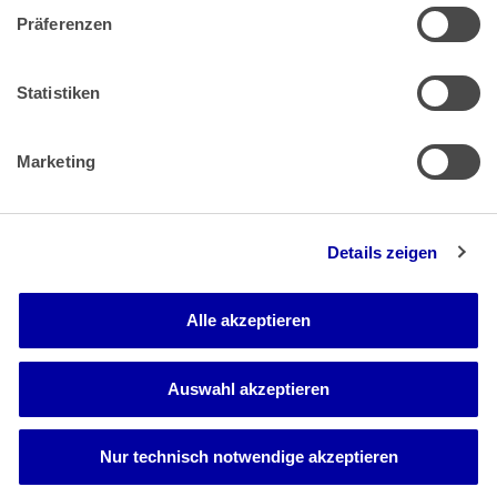
Präferenzen
Zahlung & Versand
Rücksendungen/Widerrufsbelehrung
Muster Widerrufsformular (PDF)
Statistiken
Remissionsbedingungen für den Handel
Kündigungsformular
Marketing
Barrierefreiheit
Details zeigen
Newsletter
Mediadaten
Alle akzeptieren
Media-Center
Auswahl akzeptieren
Nur technisch notwendige akzeptieren