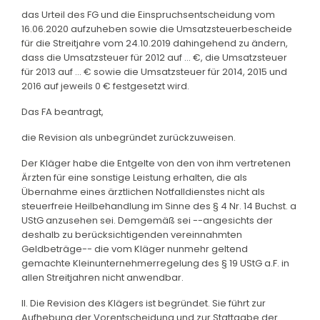
das Urteil des FG und die Einspruchsentscheidung vom
16.06.2020 aufzuheben sowie die Umsatzsteuerbescheide
für die Streitjahre vom 24.10.2019 dahingehend zu ändern,
dass die Umsatzsteuer für 2012 auf ... €, die Umsatzsteuer
für 2013 auf ... € sowie die Umsatzsteuer für 2014, 2015 und
2016 auf jeweils 0 € festgesetzt wird.
Das FA beantragt,
die Revision als unbegründet zurückzuweisen.
Der Kläger habe die Entgelte von den von ihm vertretenen
Ärzten für eine sonstige Leistung erhalten, die als
Übernahme eines ärztlichen Notfalldienstes nicht als
steuerfreie Heilbehandlung im Sinne des § 4 Nr. 14 Buchst. a
UStG anzusehen sei. Demgemäß sei --angesichts der
deshalb zu berücksichtigenden vereinnahmten
Geldbeträge-- die vom Kläger nunmehr geltend
gemachte Kleinunternehmerregelung des § 19 UStG a.F. in
allen Streitjahren nicht anwendbar.
II. Die Revision des Klägers ist begründet. Sie führt zur
Aufhebung der Vorentscheidung und zur Stattgabe der