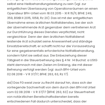
selbst eine Heilbehandlungsleistung zu sein (vgl. zur
entgeltlichen Überlassung von Operationsräumen an einen
Operateur BFH-Urteil vom 18.03.2015 - XI R 15/11, BFHE 249,
359, BStBl II 2015, 1058, Rz 20). Das ist mit der entgeltlichen
Übernahme eines ärztlichen Notfalldienstes, bei der sich
der übernehmende Arzt gegenüber dem vertretenen Arzt
zur Durchführung dieses Dienstes verpflichtet, nicht
vergleichbar. Denn der den ärztlichen Notfalldienst
leistende Arzt schuldet seine Anwesenheit und ständige
Einsatzbereitschaft; er schafft nicht nur die Voraussetzung
für eine gegebenenfalls erforderliche Notfallbehandlung,
sondern führt sie selbst aus. Die Einbeziehung dieser
Tätigkeit in die Steuerbefreiung des § 4 Nr. 14 Buchst. a UStG
steht demnach mit den Zielen im Einklang, die mit dieser
Befreiung verfolgt werden (vgl. auch BFH-Urteil vom
02.08.2018 - V R 37/17, BFHE 263, 63, Rz 17).
dd) Das FG weist zwar zu Recht darauf hin, dass sich der
vorliegende Sachverhalt von dem durch den BFH mit Urteil
vom 02.08.2018 - V R 37/17 (BFHE 263, 63) zur Steuerfreiheit
von notärztlichen Bereitschaftsdiensten bereits
entschiedenen Fall dadurch unterscheidet, dass der