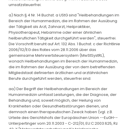
umsatzsteuerfrei.
a) Nach § 4 Nr. 14 Buchst. a UStG sind "Heilbehandlungen im
Bereich der Humanmedizin, die im Rahmen der Ausübung
der Tätigkeit als Arzt, Zahnarzt, Heilpraktiker,
Physiotherapeut, Hebamme oder einer ähnlichen
heilberuflichen Tätigkeit durchgeführt werden", steuerfrei.
Die Vorschrift beruht auf Art. 132 Abs. 1 Buchst. c der Richtlinie
2006/112/EG des Rates vom 28.11.2006 über das
gemeinsame Mehrwertsteuersystem (MwStSystRL),
wonach Heilbehandlungen im Bereich der Humanmedizin,
die im Rahmen der Ausübung der von dem betreffenden
Mitgliedstaat definierten ärztlichen und arztähnlichen
Berufe durchgeführt werden, steuerfrei sind.
aa) Der Begriff der Heilbehandlungen im Bereich der
Humanmedizin umfasst Leistungen, die der Diagnose, der
Behandlung und, soweit möglich, der Heilung von
Krankheiten oder Gesundheitsstörungen dienen, und
demnach einen therapeutischen Zweck haben (vgl. z.B.
Urteile des Gerichtshofs der Europäischen Union --EuGH--
Unterpertinger vom 20.11.2003 - C-212/01, EU:C:2003:625, Rz