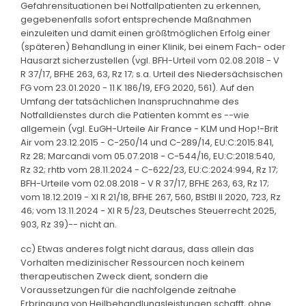
Gefahrensituationen bei Notfallpatienten zu erkennen,
gegebenenfalls sofort entsprechende Maßnahmen
einzuleiten und damit einen größtmöglichen Erfolg einer
(späteren) Behandlung in einer Klinik, bei einem Fach- oder
Hausarzt sicherzustellen (vgl. BFH-Urteil vom 02.08.2018 - V
R 37/17, BFHE 263, 63, Rz 17; s.a. Urteil des Niedersächsischen
FG vom 23.01.2020 - 11 K 186/19, EFG 2020, 561). Auf den
Umfang der tatsächlichen Inanspruchnahme des
Notfalldienstes durch die Patienten kommt es --wie
allgemein (vgl. EuGH-Urteile Air France - KLM und Hop!-Brit
Air vom 23.12.2015 - C-250/14 und C-289/14, EU:C:2015:841,
Rz 28; Marcandi vom 05.07.2018 - C-544/16, EU:C:2018:540,
Rz 32; rhtb vom 28.11.2024 - C-622/23, EU:C:2024:994, Rz 17;
BFH-Urteile vom 02.08.2018 - V R 37/17, BFHE 263, 63, Rz 17;
vom 18.12.2019 - XI R 21/18, BFHE 267, 560, BStBl II 2020, 723, Rz
46; vom 13.11.2024 - XI R 5/23, Deutsches Steuerrecht 2025,
903, Rz 39)-- nicht an.
cc) Etwas anderes folgt nicht daraus, dass allein das
Vorhalten medizinischer Ressourcen noch keinem
therapeutischen Zweck dient, sondern die
Voraussetzungen für die nachfolgende zeitnahe
Erbringung von Heilbehandlungsleistungen schafft, ohne