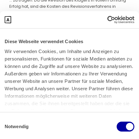
... zu tragen. Da die Revision des Klägers in vollem Umfang
Erfolg hat, sind die Kosten des Revisionsverfahrens in
vollem Umfang dem FA aufzuerlegen.
Diese Webseite verwendet Cookies
Wir verwenden Cookies, um Inhalte und Anzeigen zu 
personalisieren, Funktionen für soziale Medien anbieten zu 
können und die Zugriffe auf unsere Website zu analysieren. 
Außerdem geben wir Informationen zu Ihrer Verwendung 
unserer Website an unsere Partner für soziale Medien, 
Bundeskanzlerplatz 2
Werbung und Analysen weiter. Unsere Partner führen diese 
53113 Bonn
Informationen möglicherweise mit weiteren Daten 
zusammen, die Sie ihnen bereitgestellt haben oder die sie 
Pressemitteilungen
AGB
|
im Rahmen Ihrer Nutzung der Dienste gesammelt haben.
Impressum
Datenschutz
|
Einwilligungsauswahl
Impressum
 | 
Datenschutz
Notwendig