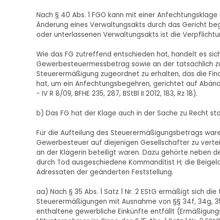
Nach § 40 Abs. 1 FGO kann mit einer Anfechtungsklage 
Änderung eines Verwaltungsakts durch das Gericht bege
oder unterlassenen Verwaltungsakts ist die Verpflichtu
Wie das FG zutreffend entschieden hat, handelt es sic
Gewerbesteuermessbetrag sowie an der tatsächlich zu
Steuerermäßigung zugeordnet zu erhalten, das die Fi
hat, um ein Anfechtungsbegehren, gerichtet auf Abände
- IV R 8/09, BFHE 235, 287, BStBl II 2012, 183, Rz 18).
b) Das FG hat der Klage auch in der Sache zu Recht s
Für die Aufteilung des Steuerermäßigungsbetrags ware
Gewerbesteuer auf diejenigen Gesellschafter zu verte
an der Klägerin beteiligt waren. Dazu gehörte neben
durch Tod ausgeschiedene Kommanditist H; die Beigelad
Adressaten der geänderten Feststellung.
aa) Nach § 35 Abs. 1 Satz 1 Nr. 2 EStG ermäßigt sich di
Steuerermäßigungen mit Ausnahme von §§ 34f, 34g, 35a
enthaltene gewerbliche Einkünfte entfällt (Ermäßigung