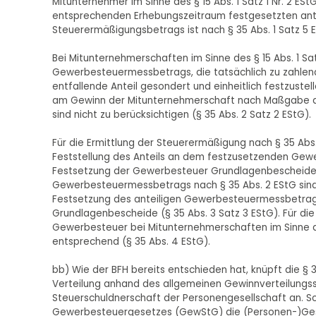
Mitunternehmer im Sinne des § 15 Abs. 1 Satz 1 Nr. 2 
entsprechenden Erhebungszeitraum festgesetzten an
Steuerermäßigungsbetrags ist nach § 35 Abs. 1 Satz 5 
Bei Mitunternehmerschaften im Sinne des § 15 Abs. 1 Satz
Gewerbesteuermessbetrags, die tatsächlich zu zahlen
entfallende Anteil gesondert und einheitlich festzustel
am Gewinn der Mitunternehmerschaft nach Maßgabe de
sind nicht zu berücksichtigen (§ 35 Abs. 2 Satz 2 EStG).
Für die Ermittlung der Steuerermäßigung nach § 35 Ab
Feststellung des Anteils an dem festzusetzenden Gewe
Festsetzung der Gewerbesteuer Grundlagenbescheide (§ 
Gewerbesteuermessbetrags nach § 35 Abs. 2 EStG sin
Festsetzung des anteiligen Gewerbesteuermessbetrags
Grundlagenbescheide (§ 35 Abs. 3 Satz 3 EStG). Für die
Gewerbesteuer bei Mitunternehmerschaften im Sinne des 
entsprechend (§ 35 Abs. 4 EStG).
bb) Wie der BFH bereits entschieden hat, knüpft die §
Verteilung anhand des allgemeinen Gewinnverteilungss
Steuerschuldnerschaft der Personengesellschaft an. Sc
Gewerbesteuergesetzes (GewStG) die (Personen-)Gese