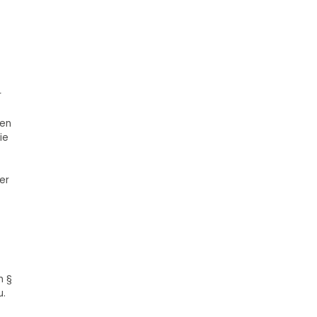
r
den
ie
er
h §
u.