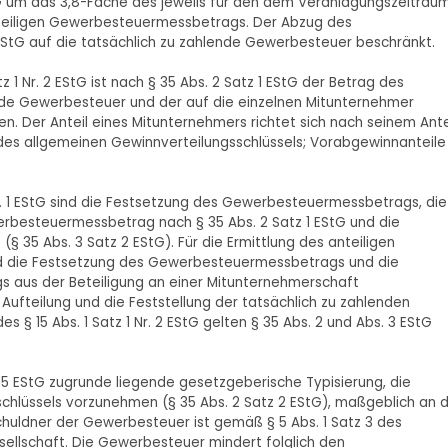
EStG um das 3,8-Fache des jeweils für den dem Veranlagungszeitrau
teiligen Gewerbesteuermessbetrags. Der Abzug des
EStG auf die tatsächlich zu zahlende Gewerbesteuer beschränkt.
 1 Nr. 2 EStG ist nach § 35 Abs. 2 Satz 1 EStG der Betrag des
de Gewerbesteuer und der auf die einzelnen Mitunternehmer
len. Der Anteil eines Mitunternehmers richtet sich nach seinem Ante
s allgemeinen Gewinnverteilungsschlüssels; Vorabgewinnanteile
s. 1 EStG sind die Festsetzung des Gewerbesteuermessbetrags, die
rbesteuermessbetrag nach § 35 Abs. 2 Satz 1 EStG und die
35 Abs. 3 Satz 2 EStG). Für die Ermittlung des anteiligen
d die Festsetzung des Gewerbesteuermessbetrags und die
 aus der Beteiligung an einer Mitunternehmerschaft
 Aufteilung und die Feststellung der tatsächlich zu zahlenden
§ 15 Abs. 1 Satz 1 Nr. 2 EStG gelten § 35 Abs. 2 und Abs. 3 EStG
 35 EStG zugrunde liegende gesetzgeberische Typisierung, die
chlüssels vorzunehmen (§ 35 Abs. 2 Satz 2 EStG), maßgeblich an d
huldner der Gewerbesteuer ist gemäß § 5 Abs. 1 Satz 3 des
llschaft. Die Gewerbesteuer mindert folglich den