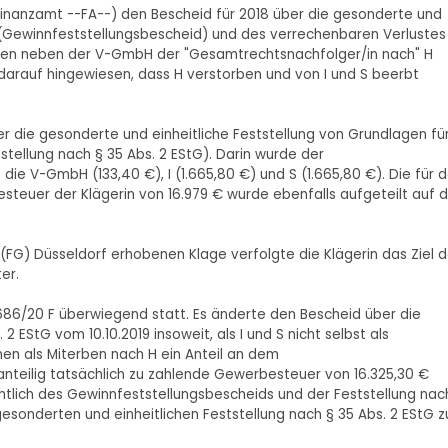
(Finanzamt --FA--) den Bescheid für 2018 über die gesonderte und
 (Gewinnfeststellungsbescheid) und des verrechenbaren Verlustes
wurden neben der V-GmbH der "Gesamtrechtsnachfolger/in nach" H
darauf hingewiesen, dass H verstorben und von I und S beerbt
ber die gesonderte und einheitliche Feststellung von Grundlagen fü
tellung nach § 35 Abs. 2 EStG). Darin wurde der
e V-GmbH (133,40 €), I (1.665,80 €) und S (1.665,80 €). Die für 
steuer der Klägerin von 16.979 € wurde ebenfalls aufgeteilt auf d
 (FG) Düsseldorf erhobenen Klage verfolgte die Klägerin das Ziel d
er.
 686/20 F überwiegend statt. Es änderte den Bescheid über die
2 EStG vom 10.10.2019 insoweit, als I und S nicht selbst als
nen als Miterben nach H ein Anteil an dem
teilig tatsächlich zu zahlende Gewerbesteuer von 16.325,30 €
chtlich des Gewinnfeststellungsbescheids und der Feststellung nac
gesonderten und einheitlichen Feststellung nach § 35 Abs. 2 EStG z