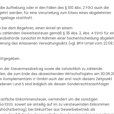
die Aufhebung oder in den Fällen des § 100 Abs. 2 FGO auch die
hrt werden; für eine Verurteilung zum Erlass eines abgelehnten
ngsklage statthaft.
h bei dem Begehren, einen Anteil an einem
 zahlenden Gewerbesteuer gemäß § 35 Abs. 2, Abs. 4 EStG für ei
nanzbehörde zunächst im Rahmen einer Sachentscheidung abgeleh
rung des erlassenen Verwaltungsakts (vgl. BFH-Urteil vom 22.09.
tattgegeben.
n der Steuermessbetrag sowie die tatsächlich zu zahlende
ilen, die zum Ende des abweichenden Wirtschaftsjahrs am 30.06.2
 der Komplementärin V-GmbH auch der erst nach diesem Zeitpunkt
enen I und S sind lediglich als dessen Sonderrechtsnachfolger
e tarifliche Einkommensteuer, vermindert um die sonstigen
 EStG, soweit sie anteilig auf im zu versteuernden Einkommen
shöchstbetrag), bei Einkünften aus Gewerbebetrieb als