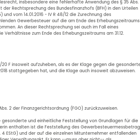
ndesrecht, insbesondere eine fehlerhafte Anwendung des § 35 Abs.
t der Rechtsprechung des Bundesfinanzhofs (BFH) in den Urteilen
875) und vom 14.01.2016 - IV R 48/12 die Zurechnung des
hlenden Gewerbesteuer auf die am Ende des Erhebungszeitraums
nommen. An dieser Rechtsprechung sei auch im Fall eines
ie Verhältnisse zum Ende des Erhebungszeitraums am 31.12.
6/20 F insoweit aufzuheben, als es der Klage gegen die gesondert
r 2018 stattgegeben hat, und die Klage auch insoweit abzuweisen.
6 Abs. 2 der Finanzgerichtsordnung (FGO) zurückzuweisen.
 gesonderte und einheitliche Feststellung von Grundlagen für die
erin enthalten ist die Feststellung des Gewerbesteuermessbetrag
 4 EStG) und der auf die einzelnen Mitunternehmer entfallenden
diger Verwaltungsakt. Er kann --muss aber nicht-- als