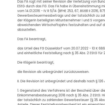
Das FA rügt mit seiner Revision die Verletzung von Bu
EStG durch das FG. Das FA habe in Übereinstimmung mi
vom 14.01.2016 - IV R 5/14 (BFHE 253, 67, BStBl II 2016, 
Gewerbesteuermessbetrags und der tatsächlich zu za
der Klägerin beteiligten Mitunternehmer I und S vorge
abweichenden Wirtschaftsjahrs festzuhalten und auf d
abzustellen.
Das FA beantragt,
das Urteil des FG Düsseldorf vom 20.07.2022 - 10 K 68
und einheitliche Feststellung nach § 35 Abs. 2 EStG fü
Die Klägerin beantragt,
die Revision als unbegründet zurückzuweisen.
II. Die Revision ist unbegründet und deshalb nach § 12
1. Gegenstand des Verfahrens ist der Bescheid über die
Einkommensbesteuerung 2018 nach § 35 Abs. 2 EStG. Hi
der tatsächlich zu zahlenden Gewerbesteuer (§ 35 Abs.
Anteile. Dieser Feststellungsbescheid ist ein eigenstän