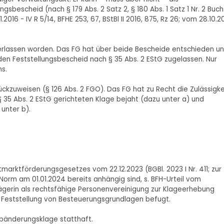
scheid (nach § 179 Abs. 2 Satz 2, § 180 Abs. 1 Satz 1 Nr. 2 Buch
6 - IV R 5/14, BFHE 253, 67, BStBl II 2016, 875, Rz 26; vom 28.10.2
r erlassen worden. Das FG hat über beide Bescheide entschieden u
den Feststellungsbescheid nach § 35 Abs. 2 EStG zugelassen. Nur
s.
rückzuweisen (§ 126 Abs. 2 FGO). Das FG hat zu Recht die Zulässigke
35 Abs. 2 EStG gerichteten Klage bejaht (dazu unter a) und
unter b).
eitmarktförderungsgesetzes vom 22.12.2023 (BGBl. 2023 I Nr. 411; zur
 Norm am 01.01.2024 bereits anhängig sind, s. BFH-Urteil vom
ie Klägerin als rechtsfähige Personenvereinigung zur Klageerhebung
 Feststellung von Besteuerungsgrundlagen befugt.
Abänderungsklage statthaft.