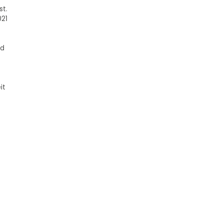
st.
021
nd
it