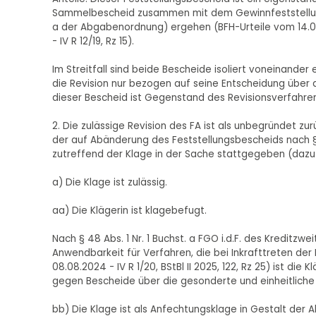
Sammelbescheid zusammen mit dem Gewinnfeststellungsbe
a der Abgabenordnung) ergehen (BFH-Urteile vom 14.01.201
- IV R 12/19, Rz 15).
Im Streitfall sind beide Bescheide isoliert voneinande
die Revision nur bezogen auf seine Entscheidung über 
dieser Bescheid ist Gegenstand des Revisionsverfahren
2. Die zulässige Revision des FA ist als unbegründet zu
der auf Abänderung des Feststellungsbescheids nach § 
zutreffend der Klage in der Sache stattgegeben (dazu 
a) Die Klage ist zulässig.
aa) Die Klägerin ist klagebefugt.
Nach § 48 Abs. 1 Nr. 1 Buchst. a FGO i.d.F. des Kreditzw
Anwendbarkeit für Verfahren, die bei Inkrafttreten der
08.08.2024 - IV R 1/20, BStBl II 2025, 122, Rz 25) ist d
gegen Bescheide über die gesonderte und einheitliche
bb) Die Klage ist als Anfechtungsklage in Gestalt der 