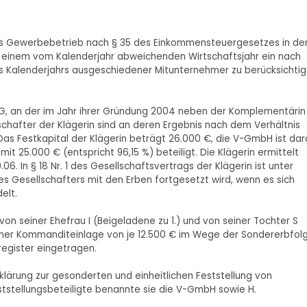
e aus Gewerbebetrieb nach § 35 des Einkommensteuergesetzes in de
ei einem vom Kalenderjahr abweichenden Wirtschaftsjahr ein nach
s Kalenderjahrs ausgeschiedener Mitunternehmer zu berücksichti
e KG, an der im Jahr ihrer Gründung 2004 neben der Komplementärin
schafter der Klägerin sind an deren Ergebnis nach dem Verhältnis
. Das Festkapital der Klägerin beträgt 26.000 €, die V-GmbH ist da
mit 25.000 € (entspricht 96,15 %) beteiligt. Die Klägerin ermittelt
06. In § 18 Nr. 1 des Gesellschaftsvertrags der Klägerin ist unter
s Gesellschafters mit den Erben fortgesetzt wird, wenn es sich
elt.
 von seiner Ehefrau I (Beigeladene zu 1.) und von seiner Tochter S
 einer Kommanditeinlage von je 12.500 € im Wege der Sondererbfol
register eingetragen.
Erklärung zur gesonderten und einheitlichen Feststellung von
tstellungsbeteiligte benannte sie die V-GmbH sowie H.