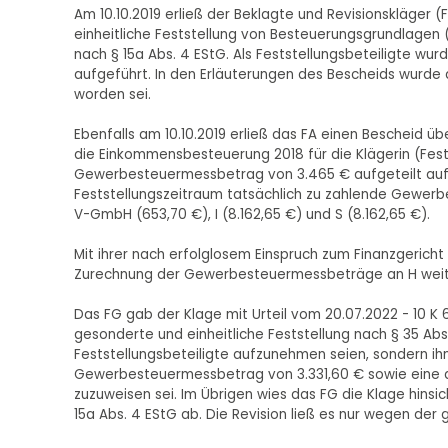
Am 10.10.2019 erließ der Beklagte und Revisionskläger 
einheitliche Feststellung von Besteuerungsgrundlagen
nach § 15a Abs. 4 EStG. Als Feststellungsbeteiligte 
aufgeführt. In den Erläuterungen des Bescheids wurde 
worden sei.
Ebenfalls am 10.10.2019 erließ das FA einen Bescheid ü
die Einkommensbesteuerung 2018 für die Klägerin (Fests
Gewerbesteuermessbetrag von 3.465 € aufgeteilt auf di
Feststellungszeitraum tatsächlich zu zahlende Gewerbe
V-GmbH (653,70 €), I (8.162,65 €) und S (8.162,65 €).
Mit ihrer nach erfolglosem Einspruch zum Finanzgericht
Zurechnung der Gewerbesteuermessbeträge an H weit
Das FG gab der Klage mit Urteil vom 20.07.2022 - 10 K
gesonderte und einheitliche Feststellung nach § 35 Abs. 
Feststellungsbeteiligte aufzunehmen seien, sondern ih
Gewerbesteuermessbetrag von 3.331,60 € sowie eine an
zuzuweisen sei. Im Übrigen wies das FG die Klage hinsi
15a Abs. 4 EStG ab. Die Revision ließ es nur wegen der 