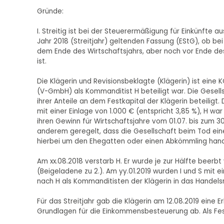
Gründe:
I. Streitig ist bei der Steuerermäßigung für Einkünft
Jahr 2018 (Streitjahr) geltenden Fassung (EStG), ob b
dem Ende des Wirtschaftsjahrs, aber noch vor Ende de
ist.
Die Klägerin und Revisionsbeklagte (Klägerin) ist ein
(V-GmbH) als Kommanditist H beteiligt war. Die Gesell
ihrer Anteile an dem Festkapital der Klägerin beteiligt
mit einer Einlage von 1.000 € (entspricht 3,85 %), H war 
ihren Gewinn für Wirtschaftsjahre vom 01.07. bis zum 30.
anderem geregelt, dass die Gesellschaft beim Tod eine
hierbei um den Ehegatten oder einen Abkömmling hand
Am xx.08.2018 verstarb H. Er wurde je zur Hälfte beerbt
(Beigeladene zu 2.). Am yy.01.2019 wurden I und S mit
nach H als Kommanditisten der Klägerin in das Handels
Für das Streitjahr gab die Klägerin am 12.08.2019 eine 
Grundlagen für die Einkommensbesteuerung ab. Als Fes