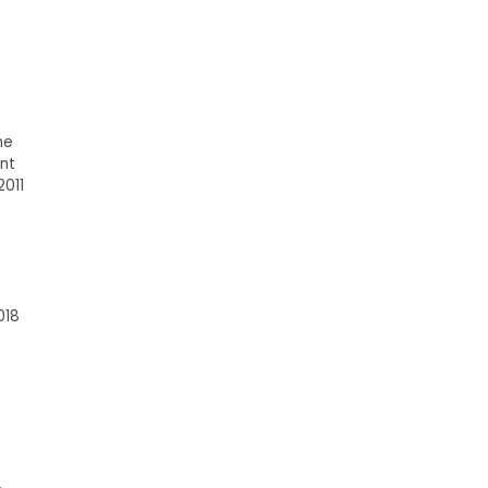
ne
nt
2011
018