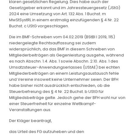
klaren gesetzlichen Regelung. Dies habe auch der
Gesetzgeber erkannt und im Jahressteuergesetz (JStG)
2024 eine Umsetzung von Art. 132 Abs. 1 Buchst. m
MwStSystRL in einem erstmalig einzufügenden § 4 Nr. 22
Buchst. c UStG vorgeschlagen.
Die im BMF-Schreiben vom 04.02.2019 (BStBl I 2019, 115)
niedergelegte Rechtsauffassung sei zudem
widersprüchlich, da das BMF in diesem Schreiben von
Mitgliederbeiträgen als Gegenleistung ausgehe, während
es nach Abschn. 1.4. Abs. 1 sowie Abschn. 2.10. Abs. 1 des
Umsatzsteuer-Anwendungserlasses (UStAE) bei echten
Mitgliederbeiträgen an einem Leistungsaustausch fehle
und Vereine insoweit keine Unternehmer seien. Der BFH
habe bisher nicht ausdrücklich entschieden, ob die
Steuerbefreiung des § 4 Nr. 22 Buchst. b UStG für
Mitgliedsbeiträge gelte. Jedoch gehe der BFH wohl nur von
einer Steuerfreiheit für einzelne Wettkampf-
Veranstaltungen aus.
Der Kläger beantragt,
das Urteil des FG aufzuheben und den