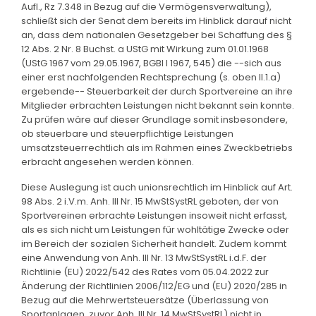
Aufl., Rz 7.348 in Bezug auf die Vermögensverwaltung),
schließt sich der Senat dem bereits im Hinblick darauf nicht
an, dass dem nationalen Gesetzgeber bei Schaffung des §
12 Abs. 2 Nr. 8 Buchst. a UStG mit Wirkung zum 01.01.1968
(UStG 1967 vom 29.05.1967, BGBl I 1967, 545) die --sich aus
einer erst nachfolgenden Rechtsprechung (s. oben II.1.a)
ergebende-- Steuerbarkeit der durch Sportvereine an ihre
Mitglieder erbrachten Leistungen nicht bekannt sein konnte.
Zu prüfen wäre auf dieser Grundlage somit insbesondere,
ob steuerbare und steuerpflichtige Leistungen
umsatzsteuerrechtlich als im Rahmen eines Zweckbetriebs
erbracht angesehen werden können.
Diese Auslegung ist auch unionsrechtlich im Hinblick auf Art.
98 Abs. 2 i.V.m. Anh. III Nr. 15 MwStSystRL geboten, der von
Sportvereinen erbrachte Leistungen insoweit nicht erfasst,
als es sich nicht um Leistungen für wohltätige Zwecke oder
im Bereich der sozialen Sicherheit handelt. Zudem kommt
eine Anwendung von Anh. III Nr. 13 MwStSystRL i.d.F. der
Richtlinie (EU) 2022/542 des Rates vom 05.04.2022 zur
Änderung der Richtlinien 2006/112/EG und (EU) 2020/285 in
Bezug auf die Mehrwertsteuersätze (Überlassung von
Sportanlagen, zuvor Anh. III Nr. 14 MwStSystRL) nicht in