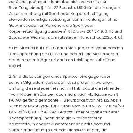
zunächst geplanten, dann aber nicht verwirklichten
Schaffung eines § 4 Nr. 22 Buchst. c UStG für "die in engem
Zusammenhang mit Sport oder Körperertüchtigung
stehenden sonstigen Leistungen von Einrichtungen ohne
Gewinnstreben an Personen, die Sport oder
Körperertüchtigung ausüben", BTDrucks 20/13419, S. 118 und
235, sowie Widmann, Umsatzsteuer-Rundschau 2025, 4, 6).
c) Im Streitfall hat das FG nach Maßgabe der vorstehenden
Rechtsprechung des EuGH und des BFH die Steuerbarkeit
der durch den Kläger erbrachten Leistungen zutreffend
bejaht.
2. Sind die Leistungen eines Sportvereins gegenüber
seinen Mitgliedern steuerbar, ist zu prüfen, in welchem
Umfang diese steuerfrei sind. Im Hinblick auf die fehlende -
-vom Kläger im Übrigen auch nicht nach Maßgabe von §
176 AO geltend gemachte-- Berufbarkeit von Art. 132 Abs. 1
Buchst. m MwStSystRL (BFH-Urteil vom 21.04.2022 - V R 48/20
(V R 20/17), BFHE 276, 394, Leitsatz, unter Aufgabe früherer
Rechtsprechung), nach dem die Mitgliedstaaten
bestimmte, in engem Zusammenhang mit Sport und
Körperertüchtigung stehende Dienstleistungen, die