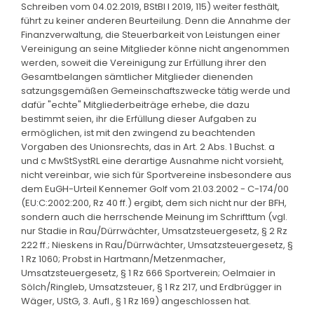
Schreiben vom 04.02.2019, BStBl I 2019, 115) weiter festhält,
führt zu keiner anderen Beurteilung. Denn die Annahme der
Finanzverwaltung, die Steuerbarkeit von Leistungen einer
Vereinigung an seine Mitglieder könne nicht angenommen
werden, soweit die Vereinigung zur Erfüllung ihrer den
Gesamtbelangen sämtlicher Mitglieder dienenden
satzungsgemäßen Gemeinschaftszwecke tätig werde und
dafür "echte" Mitgliederbeiträge erhebe, die dazu
bestimmt seien, ihr die Erfüllung dieser Aufgaben zu
ermöglichen, ist mit den zwingend zu beachtenden
Vorgaben des Unionsrechts, das in Art. 2 Abs. 1 Buchst. a
und c MwStSystRL eine derartige Ausnahme nicht vorsieht,
nicht vereinbar, wie sich für Sportvereine insbesondere aus
dem EuGH-Urteil Kennemer Golf vom 21.03.2002 - C-174/00
(EU:C:2002:200, Rz 40 ff.) ergibt, dem sich nicht nur der BFH,
sondern auch die herrschende Meinung im Schrifttum (vgl.
nur Stadie in Rau/Dürrwächter, Umsatzsteuergesetz, § 2 Rz
222 ff.; Nieskens in Rau/Dürrwächter, Umsatzsteuergesetz, §
1 Rz 1060; Probst in Hartmann/Metzenmacher,
Umsatzsteuergesetz, § 1 Rz 666 Sportverein; Oelmaier in
Sölch/Ringleb, Umsatzsteuer, § 1 Rz 217, und Erdbrügger in
Wäger, UStG, 3. Aufl., § 1 Rz 169) angeschlossen hat.