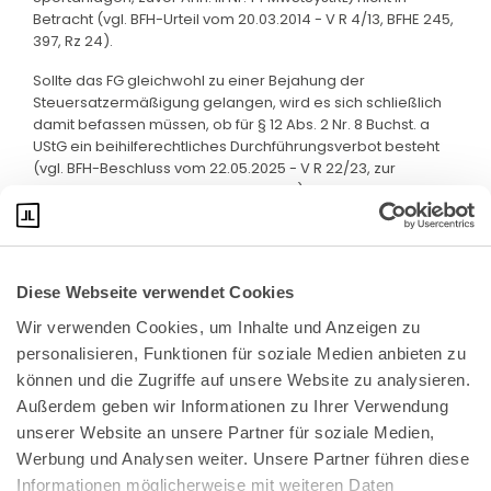
Betracht (vgl. BFH-Urteil vom 20.03.2014 - V R 4/13, BFHE 245,
397, Rz 24).
Sollte das FG gleichwohl zu einer Bejahung der
Steuersatzermäßigung gelangen, wird es sich schließlich
damit befassen müssen, ob für § 12 Abs. 2 Nr. 8 Buchst. a
UStG ein beihilferechtliches Durchführungsverbot besteht
(vgl. BFH-Beschluss vom 22.05.2025 - V R 22/23, zur
amtlichen Veröffentlichung bestimmt).
Diese Webseite verwendet Cookies
Wir verwenden Cookies, um Inhalte und Anzeigen zu 
personalisieren, Funktionen für soziale Medien anbieten zu 
können und die Zugriffe auf unsere Website zu analysieren. 
Außerdem geben wir Informationen zu Ihrer Verwendung 
unserer Website an unsere Partner für soziale Medien, 
Bundeskanzlerplatz 2
Werbung und Analysen weiter. Unsere Partner führen diese 
53113 Bonn
Informationen möglicherweise mit weiteren Daten 