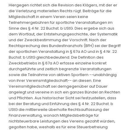
Hiergegen richtet sich die Revision des Klägers, mit der er
die Verletzung materiellen Rechts rügt. Beiträge für die
Mitgliedschaft in einem Verein seien keine
Teilnehmergebühren für sportliche Veranstaltungen im
Sinne des § 4 Nr. 22 Buchst. b UStG. Dies ergebe sich aus
dem Wortlaut, der Entstehungsgeschichte, der Systematik
und der Zweckbestimmung der Vorschrift. Nach der
Rechtsprechung des Bundesfinanzhofs (BFH) sei der Begriff
der sportlichen Veranstaltung in § 67a AO und in § 4 Nr. 22
Buchst. b UStG gleichbedeutend. Die Definition des
Zweckbetriebs in § 67a AO erfasse einzelne konkret
durchgeführte und zeitlich begrenzte Veranstaltungen
sowie die Teilnahme von aktiven Sportlern --unabhängig
von ihrer Vereinsmitgliedschaft-- an diesen. Eine
Vereinsmitgliedschaft sei demgegenüber auf Dauer
angelegt und vereine in sich ein ganzes Bündel an Rechten
und Pflichten. Aus historischer Sicht sei festzustellen, dass
bei der Beratung und Einführung des § 4 Nr. 22 Buchst. b
UStG die mittlerweile überholte Rechtsauffassung der
Finanzverwaltung, wonach Mitgliedsbeiträge für
nichtsteuerbare Leistungen des Vereins gezahlt würden,
gegolten habe, weshalb es für eine Steuerbefreiung