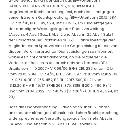
a) Der Senat hält an der durch das BFH-Urteil vom
09.08.2007 - V R 27/04 (BFHE 217, 314, unter II.4.)
begründeten Rechtsprechung fest, nach der --entgegen
seiner früheren Rechtsprechung (BFH-Urteil vom 20.12.1984
- V R 25/76, BFHE 142, 524, BStBl II 1985, 176) und entgegen
der damaligen Weisungslage der Finanzverwaltung
(Abschn. 4 Abs. 1 Satz 1, Abs. 2 und Abschn. 22 Abs. 1 Satz 1
der Umsatzsteuer-Richtlinien 2005)-- Jahresbeiträge der
Mitglieder eines Sportvereins die Gegenleistung für die von
diesem Verein erbrachten Dienstleistungen sein können,
wobei es nicht darauf ankommt, ob die Mitglieder die
Vorteile tatsächlich in Anspruch nehmen (ebenso BFH-
Urteile vom 11.10.2007 - V R 69/06, BFHE 219, 287, unter II.2.b;
vom 20.03.2014 - V R 4/13, BFHE 245, 397, Rz 11; vom 12.10.2016
- XI R 5/14, BFHE 255, 457, BStBl II 2017, 500, Rz 21; vom
13.12.2018 - V R 45/17, BFHE 263, 375, BStBl II 2019, 460, Rz 15,
und vom 21.04.2022 - V R 48/20 (V R 20/17), BFHE 276, 394, Rz
29).
Dass die Finanzverwaltung --auch nach über 15 Jahren--
an einer der ständigen höchstrichterlichen Rechtsprechung
widersprechenden Verwaltungspraxis (nunmehr Abschn.
1.4. Abs. 1 und Abschn. 2.10. Abs. 1 UStAE sowie BMF-