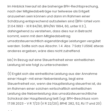
Im Hinblick hierauf ist die bisherige BFH-Rechtsprechung,
nach der Mitgliedsbeiträge nur teilweise als Entgelt
anzusehen sein können und dann im Rahmen einer
Schätzung entsprechend aufzuteilen sind (BFH-Urteil vom
21.04.1993 - XI R 84/90, BFH/NV 1994, 60, unter II.3.),
dahingehend zu verstehen, dass dies nur in Betracht
kommt, wenn mit dem Mitgliedsbeitrag
umsatzsteuerrechtlich eigenständige Leistungen vergütet
werden. Sollte sich aus Abschn. 1.4. Abs. 7 Satz 1 UStAE etwas
anderes ergeben, wäre dies nicht zutreffend.
bb) In Bezug auf eine Steuerfreiheit einer einheitlichen
Leistung ist wie folgt zu unterscheiden:
(1) Ergibt sich die einheitliche Leistung aus der Annahme
einer Haupt- mit einer Nebenleistung, liegt eine
Steuerfreiheit vor, wenn die Hauptleistung steuerfrei ist, da
im Rahmen einer solchen wirtschaftlich einheitlichen
Leistung die Nebenleistung das umsatzsteuerrechtliche
Schicksal der Hauptleistung teilt (vgl. BFH-Beschluss vom
17.08.2023 - V R 7/23 (V R 22/20), BFHE 282, 52, Rz 17 und 20).