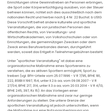
Einrichtungen ohne Gewinnstreben an Personen erbringen,
die Sport oder Körperertüchtigung ausüben, von der Steuer
befreien können, richtet sich dies ausschließlich nach dem
nationalen Recht und hierbei nach § 4 Nr. 22 Buchst. b UStG.
Diese Vorschrift befreit andere kulturelle und sportliche
Veranstaltungen, die von juristischen Personen des
öffentlichen Rechts, von Verwaltungs- und
Wirtschaftsakademien, von Volkshochschulen oder von
Einrichtungen, die gemeinnützigen Zwecken oder dem
Zweck eines Berufsverbandes dienen, durchgeführt
werden, soweit das Entgelt in Teilnehmergebühren besteht.
Unter "sportlicher Veranstaltung" ist dabei eine
organisatorische Maßnahme eines Sportvereins zu
verstehen, die es aktiven Sportlern ermöglicht, Sport zu
treiben (vgl. BFH-Urteile vom 25.07.1996 - V R 7/95, BFHE 181,
222, BStBl II 1997, 154, unter II.2.b aa; vom 09.08.2007 - V R
27/04, BFHE 217, 314, unter II.3.a aa; vom 20.03.2014 - V R 4/13,
BFHE 245, 397, Rz 15). An das Vorliegen einer
organisatorischen Maßnahme sind zwar nur geringe
Anforderungen zu stellen. Die untere Grenze der
sportlichen Veranstaltung ist jedoch unterschritten, wenn
die Maßnahme nur eine Nutzungsüberlassung von