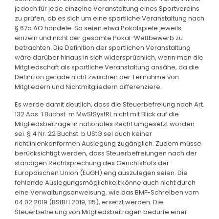
jedoch für jede einzelne Veranstaltung eines Sportvereins
zu prüfen, ob es sich um eine sportliche Veranstaltung nach
§ 67a AO handele. So seien etwa Pokalspiele jeweils
einzeln und nicht der gesamte Pokal-Wettbewerb zu
betrachten. Die Definition der sportlichen Veranstaltung
wäre darüber hinaus in sich widersprüchlich, wenn man die
Mitgliedschaft als sportliche Veranstaltung ansähe, da die
Definition gerade nicht zwischen der Teilnahme von
Mitgliedern und Nichtmitgliedern differenziere.
Es werde damit deutlich, dass die Steuerbefreiung nach Art.
132 Abs. 1 Buchst. m MwStSystRL nicht mit Blick auf die
Mitgliedsbeiträge in nationales Recht umgesetzt worden
sei. § 4 Nr. 22 Buchst. b UStG sei auch keiner
richtlinienkonformen Auslegung zugänglich. Zudem müsse
berücksichtigt werden, dass Steuerbefreiungen nach der
ständigen Rechtsprechung des Gerichtshofs der
Europäischen Union (EuGH) eng auszulegen seien. Die
fehlende Auslegungsmöglichkeit könne auch nicht durch
eine Verwaltungsanweisung, wie das BMF-Schreiben vom
04.02.2019 (BStBl I 2019, 115), ersetzt werden. Die
Steuerbefreiung von Mitgliedsbeiträgen bedürfe einer