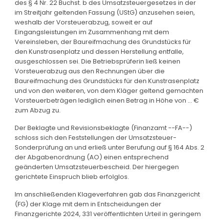
des § 4 Nr. 22 Buchst. b des Umsatzsteuergesetzes in der
im Streitjahr geltenden Fassung (UStG) anzusehen seien,
weshalb der Vorsteuerabzug, soweit er auf
Eingangsleistungen im Zusammenhang mit dem
Vereinsleben, der Baureifmachung des Grundstücks für
den Kunstrasenplatz und dessen Herstellung entfalle,
ausgeschlossen sei. Die Betriebsprüferin ließ keinen
Vorsteuerabzug aus den Rechnungen über die
Baureifmachung des Grundstücks für den Kunstrasenplatz
und von den weiteren, von dem Kläger geltend gemachten
Vorsteuerbeträgen lediglich einen Betrag in Höhe von ... €
zum Abzug zu.
Der Beklagte und Revisionsbeklagte (Finanzamt --FA--)
schloss sich den Feststellungen der Umsatzsteuer-
Sonderprüfung an und erließ unter Berufung auf § 164 Abs. 2
der Abgabenordnung (AO) einen entsprechend
geänderten Umsatzsteuerbescheid. Der hiergegen
gerichtete Einspruch blieb erfolglos.
Im anschließenden Klageverfahren gab das Finanzgericht
(FG) der Klage mit dem in Entscheidungen der
Finanzgerichte 2024, 331 veröffentlichten Urteil in geringem