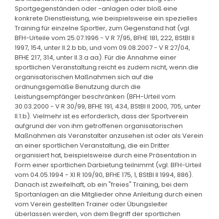
Sportgegenständen oder -anlagen oder bloß eine
konkrete Dienstleistung, wie beispielsweise ein spezielles
Training für einzelne Sportler, zum Gegenstand hat (vgl.
BFH-Urteile vom 25.07.1996 - V R 7/95, BFHE 181, 222, BStBl II
1997, 154, unter II.2.b bb, und vom 09.08.2007 - V R 27/04,
BFHE 217, 314, unter II.3.a aa). Für die Annahme einer
sportlichen Veranstaltung reicht es zudem nicht, wenn die
organisatorischen Maßnahmen sich auf die
ordnungsgemäße Benutzung durch die
Leistungsempfänger beschränken (BFH-Urteil vom
30.03.2000 - V R 30/99, BFHE 191, 434, BStBl II 2000, 705, unter
II.1.b). Vielmehr ist es erforderlich, dass der Sportverein
aufgrund der von ihm getroffenen organisatorischen
Maßnahmen als Veranstalter anzusehen ist oder als Verein
an einer sportlichen Veranstaltung, die ein Dritter
organisiert hat, beispielsweise durch eine Präsentation in
Form einer sportlichen Darbietung teilnimmt (vgl. BFH-Urteil
vom 04.05.1994 - XI R 109/90, BFHE 175, 1, BStBl II 1994, 886).
Danach ist zweifelhaft, ob ein "freies" Training, bei dem
Sportanlagen an die Mitglieder ohne Anleitung durch einen
vom Verein gestellten Trainer oder Übungsleiter
überlassen werden, von dem Begriff der sportlichen