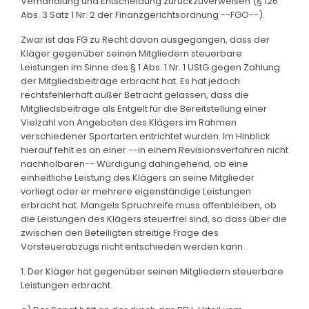
Verhandlung und Entscheidung zurückzuverweisen (§ 126
Abs. 3 Satz 1 Nr. 2 der Finanzgerichtsordnung --FGO--).
Zwar ist das FG zu Recht davon ausgegangen, dass der
Kläger gegenüber seinen Mitgliedern steuerbare
Leistungen im Sinne des § 1 Abs. 1 Nr. 1 UStG gegen Zahlung
der Mitgliedsbeiträge erbracht hat. Es hat jedoch
rechtsfehlerhaft außer Betracht gelassen, dass die
Mitgliedsbeiträge als Entgelt für die Bereitstellung einer
Vielzahl von Angeboten des Klägers im Rahmen
verschiedener Sportarten entrichtet wurden. Im Hinblick
hierauf fehlt es an einer --in einem Revisionsverfahren nicht
nachholbaren-- Würdigung dahingehend, ob eine
einheitliche Leistung des Klägers an seine Mitglieder
vorliegt oder er mehrere eigenständige Leistungen
erbracht hat. Mangels Spruchreife muss offenbleiben, ob
die Leistungen des Klägers steuerfrei sind, so dass über die
zwischen den Beteiligten streitige Frage des
Vorsteuerabzugs nicht entschieden werden kann.
1. Der Kläger hat gegenüber seinen Mitgliedern steuerbare
Leistungen erbracht.