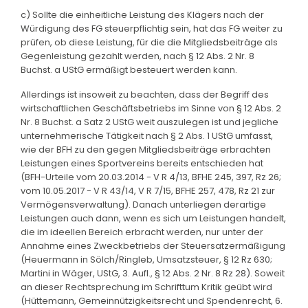
c) Sollte die einheitliche Leistung des Klägers nach der
Würdigung des FG steuerpflichtig sein, hat das FG weiter zu
prüfen, ob diese Leistung, für die die Mitgliedsbeiträge als
Gegenleistung gezahlt werden, nach § 12 Abs. 2 Nr. 8
Buchst. a UStG ermäßigt besteuert werden kann.
Allerdings ist insoweit zu beachten, dass der Begriff des
wirtschaftlichen Geschäftsbetriebs im Sinne von § 12 Abs. 2
Nr. 8 Buchst. a Satz 2 UStG weit auszulegen ist und jegliche
unternehmerische Tätigkeit nach § 2 Abs. 1 UStG umfasst,
wie der BFH zu den gegen Mitgliedsbeiträge erbrachten
Leistungen eines Sportvereins bereits entschieden hat
(BFH-Urteile vom 20.03.2014 - V R 4/13, BFHE 245, 397, Rz 26;
vom 10.05.2017 - V R 43/14, V R 7/15, BFHE 257, 478, Rz 21 zur
Vermögensverwaltung). Danach unterliegen derartige
Leistungen auch dann, wenn es sich um Leistungen handelt,
die im ideellen Bereich erbracht werden, nur unter der
Annahme eines Zweckbetriebs der Steuersatzermäßigung
(Heuermann in Sölch/Ringleb, Umsatzsteuer, § 12 Rz 630;
Martini in Wäger, UStG, 3. Aufl., § 12 Abs. 2 Nr. 8 Rz 28). Soweit
an dieser Rechtsprechung im Schrifttum Kritik geübt wird
(Hüttemann, Gemeinnützigkeitsrecht und Spendenrecht, 6.