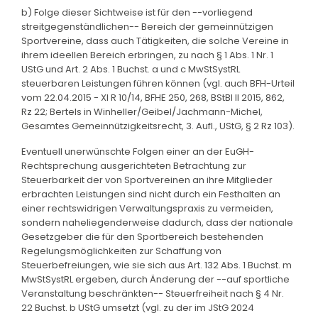
b) Folge dieser Sichtweise ist für den --vorliegend
streitgegenständlichen-- Bereich der gemeinnützigen
Sportvereine, dass auch Tätigkeiten, die solche Vereine in
ihrem ideellen Bereich erbringen, zu nach § 1 Abs. 1 Nr. 1
UStG und Art. 2 Abs. 1 Buchst. a und c MwStSystRL
steuerbaren Leistungen führen können (vgl. auch BFH-Urteil
vom 22.04.2015 - XI R 10/14, BFHE 250, 268, BStBl II 2015, 862,
Rz 22; Bertels in Winheller/Geibel/Jachmann-Michel,
Gesamtes Gemeinnützigkeitsrecht, 3. Aufl., UStG, § 2 Rz 103).
Eventuell unerwünschte Folgen einer an der EuGH-
Rechtsprechung ausgerichteten Betrachtung zur
Steuerbarkeit der von Sportvereinen an ihre Mitglieder
erbrachten Leistungen sind nicht durch ein Festhalten an
einer rechtswidrigen Verwaltungspraxis zu vermeiden,
sondern naheliegenderweise dadurch, dass der nationale
Gesetzgeber die für den Sportbereich bestehenden
Regelungsmöglichkeiten zur Schaffung von
Steuerbefreiungen, wie sie sich aus Art. 132 Abs. 1 Buchst. m
MwStSystRL ergeben, durch Änderung der --auf sportliche
Veranstaltung beschränkten-- Steuerfreiheit nach § 4 Nr.
22 Buchst. b UStG umsetzt (vgl. zu der im JStG 2024