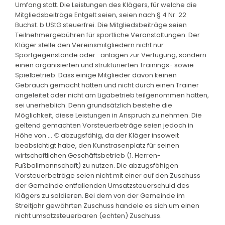
Umfang statt. Die Leistungen des Klägers, für welche die
Mitgliedsbeiträge Entgelt seien, seien nach § 4 Nr. 22
Buchst. b UStG steuerfrei. Die Mitgliedsbeiträge seien
Teilnehmergebühren für sportliche Veranstaltungen. Der
Kläger stelle den Vereinsmitgliedern nicht nur
Sportgegenstände oder -anlagen zur Verfügung, sondern
einen organisierten und strukturierten Trainings- sowie
Spielbetrieb. Dass einige Mitglieder davon keinen
Gebrauch gemacht hätten und nicht durch einen Trainer
angeleitet oder nicht am Ligabetrieb teilgenommen hätten,
sei unerheblich. Denn grundsätzlich bestehe die
Möglichkeit, diese Leistungen in Anspruch zu nehmen. Die
geltend gemachten Vorsteuerbeträge seien jedoch in
Höhe von ... € abzugsfähig, da der Kläger insoweit
beabsichtigt habe, den Kunstrasenplatz für seinen
wirtschaftlichen Geschäftsbetrieb (1. Herren-
Fußballmannschaft) zu nutzen. Die abzugsfähigen
Vorsteuerbeträge seien nicht mit einer auf den Zuschuss
der Gemeinde entfallenden Umsatzsteuerschuld des
Klägers zu saldieren. Bei dem von der Gemeinde im
Streitjahr gewährten Zuschuss handele es sich um einen
nicht umsatzsteuerbaren (echten) Zuschuss.