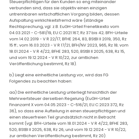
Steuerpflichtigen für den Kunden so eng miteinander
verbunden sind, dass sie objektiv einen einzigen
untrennbaren wirtschaftlichen Vorgang bilden, dessen
Aufspaltung wirklichkeitsfremd wäre (ständige
Rechtsprechung, vgl. z.B. EuGH-Urteil Frenetikexito vom
04.03.2021 - C-581/19, EU:C:2021:167, Rz 37 bis 42; BFH-Urteile
vom 14.02.2019 - V R 22/17, BFHE 264, 83, BStBl II 2019, 350, Rz
15 ff.; vom 16.03.2023 - V R 17/21, BFH/NV 2023, 965, Rz 18; vom
18.01.2024 - V R 4/22, BFHE 283, 520, BStBl II 2025, 638, Rz 15,
und vom 19.12.2024 - V R 10/22, zur amtlichen
Veröffentlichung bestimmt, Rz 18).
b) Liegt eine einheitliche Leistung vor, wird das FG
Folgendes zu beachten haben:
aa) Die einheitliche Leistung unterliegt hinsichtlich der
Mehrwertsteuer derselben Regelung (EuGH-Urteil
Finanzamt X vom 04.05.2023 - C-516/21, EU:C:2023:372, Rz
36), so dass eine Aufteilung in einen steuerpflichtigen und
einen steuerfreien Teil grundsätzlich nicht in Betracht
kommt (vgl. BFH-Urteile vom 18.01.2024 - V R 4/22, BFHE 283,
520, BStBl II 2025, 638, Rz 26, und vom 19.12.2024 - V R 10/22,
zur amtlichen Veröffentlichung bestimmt, Rz 20).