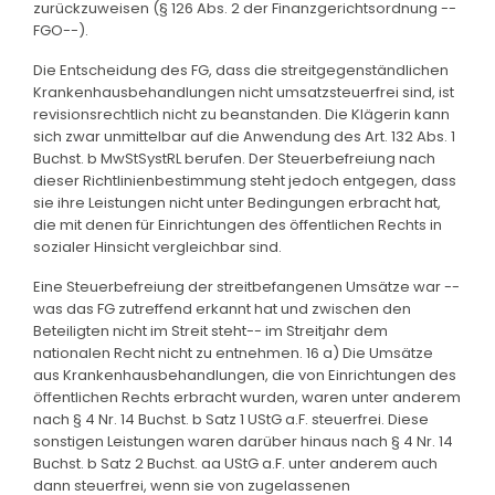
zurückzuweisen (§ 126 Abs. 2 der Finanzgerichtsordnung --
FGO--).
Die Entscheidung des FG, dass die streitgegenständlichen
Krankenhausbehandlungen nicht umsatzsteuerfrei sind, ist
revisionsrechtlich nicht zu beanstanden. Die Klägerin kann
sich zwar unmittelbar auf die Anwendung des Art. 132 Abs. 1
Buchst. b MwStSystRL berufen. Der Steuerbefreiung nach
dieser Richtlinienbestimmung steht jedoch entgegen, dass
sie ihre Leistungen nicht unter Bedingungen erbracht hat,
die mit denen für Einrichtungen des öffentlichen Rechts in
sozialer Hinsicht vergleichbar sind.
Eine Steuerbefreiung der streitbefangenen Umsätze war --
was das FG zutreffend erkannt hat und zwischen den
Beteiligten nicht im Streit steht-- im Streitjahr dem
nationalen Recht nicht zu entnehmen. 16 a) Die Umsätze
aus Krankenhausbehandlungen, die von Einrichtungen des
öffentlichen Rechts erbracht wurden, waren unter anderem
nach § 4 Nr. 14 Buchst. b Satz 1 UStG a.F. steuerfrei. Diese
sonstigen Leistungen waren darüber hinaus nach § 4 Nr. 14
Buchst. b Satz 2 Buchst. aa UStG a.F. unter anderem auch
dann steuerfrei, wenn sie von zugelassenen