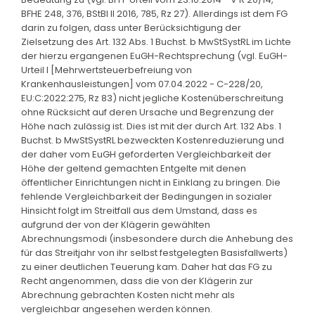
BFHE 248, 376, BStBl II 2016, 785, Rz 27). Allerdings ist dem FG
darin zu folgen, dass unter Berücksichtigung der
Zielsetzung des Art. 132 Abs. 1 Buchst. b MwStSystRL im Lichte
der hierzu ergangenen EuGH-Rechtsprechung (vgl. EuGH-
Urteil I [Mehrwertsteuerbefreiung von
Krankenhausleistungen] vom 07.04.2022 - C-228/20,
EU:C:2022:275, Rz 83) nicht jegliche Kostenüberschreitung
ohne Rücksicht auf deren Ursache und Begrenzung der
Höhe nach zulässig ist. Dies ist mit der durch Art. 132 Abs. 1
Buchst. b MwStSystRL bezweckten Kostenreduzierung und
der daher vom EuGH geforderten Vergleichbarkeit der
Höhe der geltend gemachten Entgelte mit denen
öffentlicher Einrichtungen nicht in Einklang zu bringen. Die
fehlende Vergleichbarkeit der Bedingungen in sozialer
Hinsicht folgt im Streitfall aus dem Umstand, dass es
aufgrund der von der Klägerin gewählten
Abrechnungsmodi (insbesondere durch die Anhebung des
für das Streitjahr von ihr selbst festgelegten Basisfallwerts)
zu einer deutlichen Teuerung kam. Daher hat das FG zu
Recht angenommen, dass die von der Klägerin zur
Abrechnung gebrachten Kosten nicht mehr als
vergleichbar angesehen werden können.