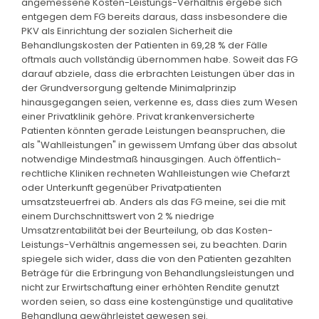
angemessene Kosten-Leistungs-Verhältnis ergebe sich
entgegen dem FG bereits daraus, dass insbesondere die
PKV als Einrichtung der sozialen Sicherheit die
Behandlungskosten der Patienten in 69,28 % der Fälle
oftmals auch vollständig übernommen habe. Soweit das FG
darauf abziele, dass die erbrachten Leistungen über das in
der Grundversorgung geltende Minimalprinzip
hinausgegangen seien, verkenne es, dass dies zum Wesen
einer Privatklinik gehöre. Privat krankenversicherte
Patienten könnten gerade Leistungen beanspruchen, die
als "Wahlleistungen" in gewissem Umfang über das absolut
notwendige Mindestmaß hinausgingen. Auch öffentlich-
rechtliche Kliniken rechneten Wahlleistungen wie Chefarzt
oder Unterkunft gegenüber Privatpatienten
umsatzsteuerfrei ab. Anders als das FG meine, sei die mit
einem Durchschnittswert von 2 % niedrige
Umsatzrentabilität bei der Beurteilung, ob das Kosten-
Leistungs-Verhältnis angemessen sei, zu beachten. Darin
spiegele sich wider, dass die von den Patienten gezahlten
Beträge für die Erbringung von Behandlungsleistungen und
nicht zur Erwirtschaftung einer erhöhten Rendite genutzt
worden seien, so dass eine kostengünstige und qualitative
Behandlung gewährleistet gewesen sei.