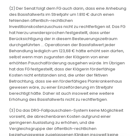
(2) Der Senat folgt dem FG auch darin, dass eine Anhebung
des Basisfallwerts im Streitjahr um 1.810 € durch einen
fehlenden öffentlich-rechtlichen
Investitionskostenzuschuss nicht zu rechtfertigen ist. Das FG
hat hierzu unwidersprochen festgestellt, dass unter
Berücksichtigung der in diesem Besteuerungszeitraum
durchgeführten ... Operationen der Basisfallwert jeder
Behandlung lediglich um 123,68 € hätte erhöht sein dürfen,
selbst wenn man zugunsten der Klägerin von einer
erhöhten Pauschalförderung ausgehen würde. Im Übrigen
hat das FG festgestellt, dass der Klägerin förderfähige
Kosten nicht entstanden sind, die unter der fiktiven
Betrachtung, dass sie ein förderfähiges Plankrankenhaus
gewesen wäre, zu einer Einzelförderung im Streitjahr
berechtigt hätte. Daher ist auch insoweit eine weitere
Erhöhung des Basisfallwerts nicht zu rechtfertigen.
(3) Da das DRG-Fallpauschalen-System keine Möglichkeit
vorsieht, die abrechenbaren Kosten aufgrund einer
geringeren Auslastung zu erhöhen, und die
Vergleichsgruppe der öffentlich-rechtlichen
beziehungsweise zugelassenen Kliniken insoweit keine