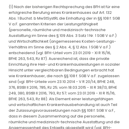
(1) Nach der bisherigen Rechtsprechung des BFH ist für eine
erfolgreiche Berufung eines Krankenhauses auf Art. 132
Abs. 1 Buchst. b MwStSystRL die Einhaltung der in §§ 108 f. SGB
V a.F. genannten Kriterien der Leistungsfähigkeit
(personelle, räumliche und medizinisch-technische
Ausstattung im Sinne des § 109 Abs. 3 Satz 1 Nr. 1 SGB V a.F.)
und Wirtschaftlichkeit (angemessenes Kosten-Leistungs-
Verhältnis im Sinne des § 2 Abs. 4, § 12 Abs. 1 SGB V a.F.)
entscheidend (vgl. BFH-Urteil vom 23.01.2019 - XI R 15/16,
BFHE 263, 543, Rz 87). Ausreichend ist, dass die private
Einrichtung ihre Heil- und Krankenhausleistungen in sozialer
Hinsicht unter vergleichbaren Bedingungen erbracht hat
wie Krankenhäuser, die nach §§ 108 f. SGB V a.F. zugelassen
sind (vgl. BFH-Urteile vom 23.10.2014 - V R 20/14, BFHE 248,
376, BStBl II 2016, 785, Rz 25; vom 18.03.2015 - XI R 38/13, BFHE
249, 380, BStBl II 2016, 793, Rz 57; vom 23.01.2019 - XI R 15/16,
BFHE 263, 543, Rz 88). Als Element einer leistungsfähigen
und wirtschaftlichen Krankenhausbehandlung ist auch Teil
der Zulassungsvoraussetzungen nach §§ 108 f. SGB V a.F.,
dass in diesem Zusammenhang auf die personelle,
räumliche und medizinisch-technische Ausstattung und die
Angemessenheit des Entgelts abgestellt wird (vgl. BFH-