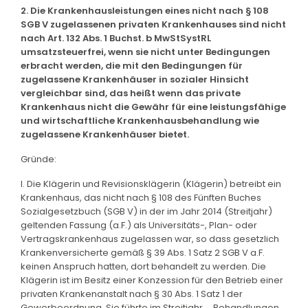
2. Die Krankenhausleistungen eines nicht nach § 108
SGB V zugelassenen privaten Krankenhauses sind nicht
nach Art. 132 Abs. 1 Buchst. b MwStSystRL
umsatzsteuerfrei, wenn sie nicht unter Bedingungen
erbracht werden, die mit den Bedingungen für
zugelassene Krankenhäuser in sozialer Hinsicht
vergleichbar sind, das heißt wenn das private
Krankenhaus nicht die Gewähr für eine leistungsfähige
und wirtschaftliche Krankenhausbehandlung wie
zugelassene Krankenhäuser bietet.
Gründe:
I. Die Klägerin und Revisionsklägerin (Klägerin) betreibt ein
Krankenhaus, das nicht nach § 108 des Fünften Buches
Sozialgesetzbuch (SGB V) in der im Jahr 2014 (Streitjahr)
geltenden Fassung (a.F.) als Universitäts-, Plan- oder
Vertragskrankenhaus zugelassen war, so dass gesetzlich
Krankenversicherte gemäß § 39 Abs. 1 Satz 2 SGB V a.F.
keinen Anspruch hatten, dort behandelt zu werden. Die
Klägerin ist im Besitz einer Konzession für den Betrieb einer
privaten Krankenanstalt nach § 30 Abs. 1 Satz 1 der
Gewerbeordnung. Sie führte im Streitjahr ... Behandlungen