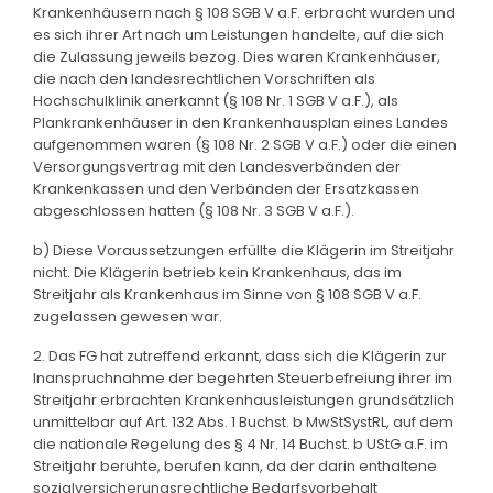
Krankenhäusern nach § 108 SGB V a.F. erbracht wurden und
es sich ihrer Art nach um Leistungen handelte, auf die sich
die Zulassung jeweils bezog. Dies waren Krankenhäuser,
die nach den landesrechtlichen Vorschriften als
Hochschulklinik anerkannt (§ 108 Nr. 1 SGB V a.F.), als
Plankrankenhäuser in den Krankenhausplan eines Landes
aufgenommen waren (§ 108 Nr. 2 SGB V a.F.) oder die einen
Versorgungsvertrag mit den Landesverbänden der
Krankenkassen und den Verbänden der Ersatzkassen
abgeschlossen hatten (§ 108 Nr. 3 SGB V a.F.).
b) Diese Voraussetzungen erfüllte die Klägerin im Streitjahr
nicht. Die Klägerin betrieb kein Krankenhaus, das im
Streitjahr als Krankenhaus im Sinne von § 108 SGB V a.F.
zugelassen gewesen war.
2. Das FG hat zutreffend erkannt, dass sich die Klägerin zur
Inanspruchnahme der begehrten Steuerbefreiung ihrer im
Streitjahr erbrachten Krankenhausleistungen grundsätzlich
unmittelbar auf Art. 132 Abs. 1 Buchst. b MwStSystRL, auf dem
die nationale Regelung des § 4 Nr. 14 Buchst. b UStG a.F. im
Streitjahr beruhte, berufen kann, da der darin enthaltene
sozialversicherungsrechtliche Bedarfsvorbehalt