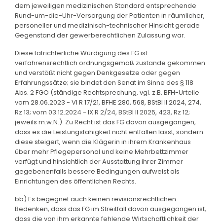
dem jeweiligen medizinischen Standard entsprechende
Rund-um-die-Uhr-Versorgung der Patienten in räumlicher,
personeller und medizinisch-technischer Hinsicht gerade
Gegenstand der gewerberechtlichen Zulassung war.
Diese tatrichterliche Würdigung des FG ist
verfahrensrechtlich ordnungsgemäß zustande gekommen
und verstößt nicht gegen Denkgesetze oder gegen
Erfahrungssätze; sie bindet den Senat im Sinne des § 118
Abs. 2 FGO (ständige Rechtsprechung, vgl. z.B. BFH-Urteile
vom 28.06.2023 - VI R 17/21, BFHE 280, 568, BStBl II 2024, 274,
Rz 13; vom 03.12.2024 - IX R 2/24, BStBl II 2025, 423, Rz 12;
jeweils m.w.N.). Zu Recht ist das FG davon ausgegangen,
dass es die Leistungsfähigkeit nicht entfallen lässt, sondern
diese steigert, wenn die Klägerin in ihrem Krankenhaus
über mehr Pflegepersonal und keine Mehrbettzimmer
verfügt und hinsichtlich der Ausstattung ihrer Zimmer
gegebenenfalls bessere Bedingungen aufweist als
Einrichtungen des öffentlichen Rechts.
bb) Es begegnet auch keinen revisionsrechtlichen
Bedenken, dass das FG im Streitfall davon ausgegangen ist,
dass die von ihm erkannte fehlende Wirtschaftlichkeit der