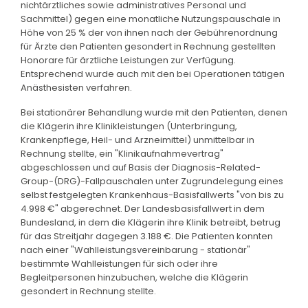
nichtärztliches sowie administratives Personal und
Sachmittel) gegen eine monatliche Nutzungspauschale in
Höhe von 25 % der von ihnen nach der Gebührenordnung
für Ärzte den Patienten gesondert in Rechnung gestellten
Honorare für ärztliche Leistungen zur Verfügung.
Entsprechend wurde auch mit den bei Operationen tätigen
Anästhesisten verfahren.
Bei stationärer Behandlung wurde mit den Patienten, denen
die Klägerin ihre Klinikleistungen (Unterbringung,
Krankenpflege, Heil- und Arzneimittel) unmittelbar in
Rechnung stellte, ein "Klinikaufnahmevertrag"
abgeschlossen und auf Basis der Diagnosis-Related-
Group-(DRG)-Fallpauschalen unter Zugrundelegung eines
selbst festgelegten Krankenhaus-Basisfallwerts "von bis zu
4.998 €" abgerechnet. Der Landesbasisfallwert in dem
Bundesland, in dem die Klägerin ihre Klinik betreibt, betrug
für das Streitjahr dagegen 3.188 €. Die Patienten konnten
nach einer "Wahlleistungsvereinbarung - stationär"
bestimmte Wahlleistungen für sich oder ihre
Begleitpersonen hinzubuchen, welche die Klägerin
gesondert in Rechnung stellte.