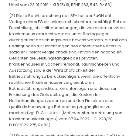
Urteil vom 23.01.2019 - XI R 15/16, BFHE 263, 543, Rz 88).
(2) Diese Rechtsprechung des BFH hat der EuGH auf
Vorlage eines FG als unionsrechtskonform bestätigt: Bei der
Feststellung, ob Heilbehandlungen, die von einem privaten
Krankenhaus erbracht werden, unter Bedingungen
durchgeführt beziehungsweise bewirkt werden, die mit den
Bedingungen für Einrichtungen des öffentlichen Rechts in
sozialer Hinsicht vergleichbar sind, ist von den nationalen
Gerichten die Leistungsfähigkeit des privaten
Krankenhauses in Sachen Personal, Räumlichkeiten und
Ausstattung sowie der Wirtschaftlichkeit der
Betriebsführung zu berücksichtigen, wenn die öffentlich-
rechtlichen Krankenhäuser vergleichbaren
Betriebsführungsindikatoren unterliegen und diese zur
Erreichung des Ziels beitragen, die Kosten der
Heilbehandlungen zu senken und den Einzelnen eine
qualitativ hochwertige Behandlung zugänglicher zu
machen (vgl. EuGH-Urteil I [Mehrwertsteuerbefreiung von
Krankenhausleistungen] vom 07.04.2022 - C-228/20,
EU:C:2022:275, Rz 83).
(3) Ferner können nach der Rechtsprechung des EuGH die