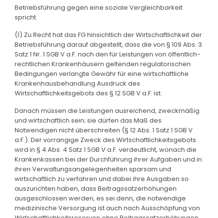
Betriebsführung gegen eine soziale Vergleichbarkeit
spricht.
(1) Zu Recht hat das FG hinsichtlich der Wirtschaftlichkeit der
Betriebsführung darauf abgestellt, dass die von § 109 Abs. 3
Satz 1 Nr. 1 SGB V a.F. nach den für Leistungen von öffentlich-
rechtlichen Krankenhäusern geltenden regulatorischen
Bedingungen verlangte Gewähr für eine wirtschaftliche
Krankenhausbehandlung Ausdruck des
Wirtschaftlichkeitsgebots des § 12 SGB V a.F. ist.
Danach müssen die Leistungen ausreichend, zweckmäßig
und wirtschaftlich sein; sie dürfen das Maß des
Notwendigen nicht überschreiten (§ 12 Abs. 1 Satz 1 SGB V
a.F.). Der vorrangige Zweck des Wirtschaftlichkeitsgebots
wird in § 4 Abs. 4 Satz 1 SGB V a.F. verdeutlicht, wonach die
Krankenkassen bei der Durchführung ihrer Aufgaben und in
ihren Verwaltungsangelegenheiten sparsam und
wirtschaftlich zu verfahren und dabei ihre Ausgaben so
auszurichten haben, dass Beitragssatzerhöhungen
ausgeschlossen werden, es sei denn, die notwendige
medizinische Versorgung ist auch nach Ausschöpfung von
Wirtschaftlichkeitsreserven ohne Beitragssatzerhöhungen