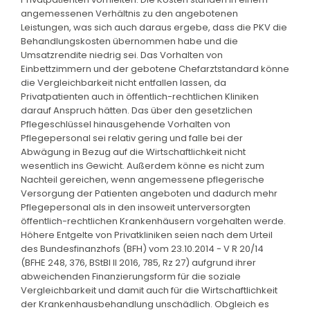
angemessenen Verhältnis zu den angebotenen
Leistungen, was sich auch daraus ergebe, dass die PKV die
Behandlungskosten übernommen habe und die
Umsatzrendite niedrig sei. Das Vorhalten von
Einbettzimmern und der gebotene Chefarztstandard könne
die Vergleichbarkeit nicht entfallen lassen, da
Privatpatienten auch in öffentlich-rechtlichen Kliniken
darauf Anspruch hätten. Das über den gesetzlichen
Pflegeschlüssel hinausgehende Vorhalten von
Pflegepersonal sei relativ gering und falle bei der
Abwägung in Bezug auf die Wirtschaftlichkeit nicht
wesentlich ins Gewicht. Außerdem könne es nicht zum
Nachteil gereichen, wenn angemessene pflegerische
Versorgung der Patienten angeboten und dadurch mehr
Pflegepersonal als in den insoweit unterversorgten
öffentlich-rechtlichen Krankenhäusern vorgehalten werde.
Höhere Entgelte von Privatkliniken seien nach dem Urteil
des Bundesfinanzhofs (BFH) vom 23.10.2014 - V R 20/14
(BFHE 248, 376, BStBl II 2016, 785, Rz 27) aufgrund ihrer
abweichenden Finanzierungsform für die soziale
Vergleichbarkeit und damit auch für die Wirtschaftlichkeit
der Krankenhausbehandlung unschädlich. Obgleich es