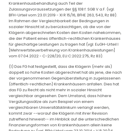
Krankenhausbehandlung auch Teil der
Zulassungsvoraussetzungen der §§ 108 f. SGB V a.F. (vgl.
BFH-Urteil vom 23.01.2019 - XI R 15/16, BFHE 263, 543, Rz 88).
Im Rahmen der Vergleichbarkeit der Bedingungen in
sozialer Hinsicht ist zu berücksichtigen, ob die von der
Klägerin abgerechneten Kosten den Kosten nahekommen,
die der Patient eines öffentlich-rechtlichen Krankenhauses
für gleichartige Leistungen zu tragen hat (vgl. EuGH-Urteil I
[Mehrwertsteuerbefreiung von Krankenhausleistungen]
vom 07.04.2022 - C-228/20, EU:C:2022:275, Rz 83).
(1) Das FG hat festgestellt, dass die Klägerin (mehr als)
doppelt so hohe Kosten abgerechnet hat als jene, die nach
der vorgenommenen Gegenüberstellung in zugelassenen
(öffentlich-rechtlichen) Krankenhäusern anfallen. Dies hat
das FG zu Recht als nicht mehr in sozialer Hinsicht
vergleichbar angesehen. Dem Umstand, dass höhere
Vergütungssätze als zum Beispiel von einem
vergleichbaren Universitätsklinikum verlangt werden,
kommt zwar --worauf die Klägerin mit ihrer Revision
zutreffend hinweist-- im Hinblick auf die unterschiedlichen
Finanzierungsformen von Krankenhäusern allein keine
Bedeutung zu (vgl. BFH-Urteil vom 23.10.2014 - V R 20/14,