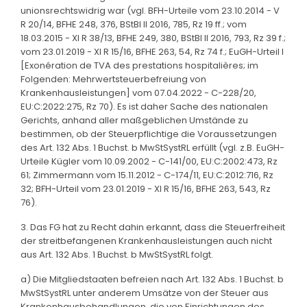
unionsrechtswidrig war (vgl. BFH-Urteile vom 23.10.2014 - V
R 20/14, BFHE 248, 376, BStBl II 2016, 785, Rz 19 ff.; vom
18.03.2015 - XI R 38/13, BFHE 249, 380, BStBl II 2016, 793, Rz 39 f.;
vom 23.01.2019 - XI R 15/16, BFHE 263, 54, Rz 74 f.; EuGH-Urteil I
[Exonération de TVA des prestations hospitalières; im
Folgenden: Mehrwertsteuerbefreiung von
Krankenhausleistungen] vom 07.04.2022 - C-228/20,
EU:C:2022:275, Rz 70). Es ist daher Sache des nationalen
Gerichts, anhand aller maßgeblichen Umstände zu
bestimmen, ob der Steuerpflichtige die Voraussetzungen
des Art. 132 Abs. 1 Buchst. b MwStSystRL erfüllt (vgl. z.B. EuGH-
Urteile Kügler vom 10.09.2002 - C-141/00, EU:C:2002:473, Rz
61; Zimmermann vom 15.11.2012 - C-174/11, EU:C:2012:716, Rz
32; BFH-Urteil vom 23.01.2019 - XI R 15/16, BFHE 263, 543, Rz
76).
3. Das FG hat zu Recht dahin erkannt, dass die Steuerfreiheit
der streitbefangenen Krankenhausleistungen auch nicht
aus Art. 132 Abs. 1 Buchst. b MwStSystRL folgt.
a) Die Mitgliedstaaten befreien nach Art. 132 Abs. 1 Buchst. b
MwStSystRL unter anderem Umsätze von der Steuer aus
Krankenhausbehandlungen, die von Einrichtungen des