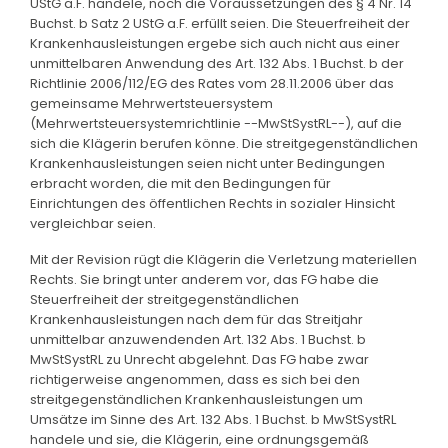
UStG a.F. handele, noch die Voraussetzungen des § 4 Nr. 14
Buchst. b Satz 2 UStG a.F. erfüllt seien. Die Steuerfreiheit der
Krankenhausleistungen ergebe sich auch nicht aus einer
unmittelbaren Anwendung des Art. 132 Abs. 1 Buchst. b der
Richtlinie 2006/112/EG des Rates vom 28.11.2006 über das
gemeinsame Mehrwertsteuersystem
(Mehrwertsteuersystemrichtlinie --MwStSystRL--), auf die
sich die Klägerin berufen könne. Die streitgegenständlichen
Krankenhausleistungen seien nicht unter Bedingungen
erbracht worden, die mit den Bedingungen für
Einrichtungen des öffentlichen Rechts in sozialer Hinsicht
vergleichbar seien.
Mit der Revision rügt die Klägerin die Verletzung materiellen
Rechts. Sie bringt unter anderem vor, das FG habe die
Steuerfreiheit der streitgegenständlichen
Krankenhausleistungen nach dem für das Streitjahr
unmittelbar anzuwendenden Art. 132 Abs. 1 Buchst. b
MwStSystRL zu Unrecht abgelehnt. Das FG habe zwar
richtigerweise angenommen, dass es sich bei den
streitgegenständlichen Krankenhausleistungen um
Umsätze im Sinne des Art. 132 Abs. 1 Buchst. b MwStSystRL
handele und sie, die Klägerin, eine ordnungsgemäß