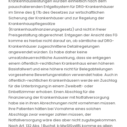
Krankenhausleistungen würden einheitlich nach dem
pauschalierenden Entgeltsystem für DRG-Krankenhäuser
im Sinne des § 17b des Gesetzes zur wirtschaftlichen
Sicherung der Krankenhäuser und zur Regelung der
Krankenhauspflegesätze
(Krankenhausfinanzierungsgesetz) und nicht in freier
Preisgestaltung abgerechnet. Entgegen der Ansicht des FG
komme es hierbei nicht darauf an, ob sämtliche auf DRG-
Krankenhäuser zugeschnittene Detailregelungen
angewendet würden. Es habe daher keine
umsatzsteuerrechtliche Auswirkung, dass sie entgegen
einem öffentlich-rechtlichen Krankenhaus einen höheren
Basisfallwert und eine höhere nicht für Belegabteilungen
vorgesehene Bewertungsrelation verwendet habe. Auch in
öffentlich-rechtlichen Krankenhäusern werde ein Zuschlag
für die Unterbringung in einem Zweibett- oder
Einbettzimmer erhoben. Einen Abschlag für die
Finanzierung der Krankenhäuser mit Notfallversorgung
habe sie in ihren Abrechnungen nicht vornehmen müssen.
Ihre Patienten hätten bei Vornahme eines solchen
Abschlags zwar weniger zahlen müssen, der
Notfallversorgung wäre dies aber nicht zugutegekommen.
Nach Art. 132 Abs. 1 Buchst. b MwStSystRL komme es allein