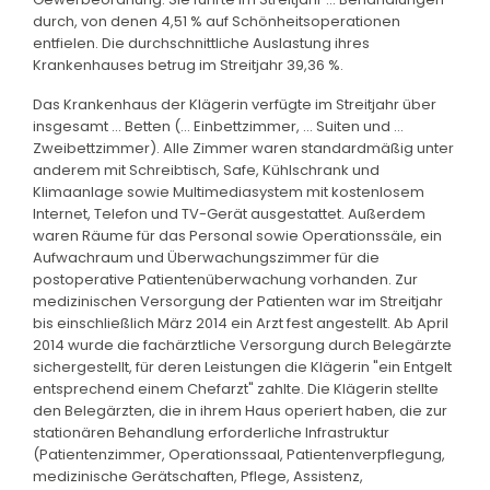
durch, von denen 4,51 % auf Schönheitsoperationen
entfielen. Die durchschnittliche Auslastung ihres
Krankenhauses betrug im Streitjahr 39,36 %.
Das Krankenhaus der Klägerin verfügte im Streitjahr über
insgesamt ... Betten (... Einbettzimmer, ... Suiten und ...
Zweibettzimmer). Alle Zimmer waren standardmäßig unter
anderem mit Schreibtisch, Safe, Kühlschrank und
Klimaanlage sowie Multimediasystem mit kostenlosem
Internet, Telefon und TV-Gerät ausgestattet. Außerdem
waren Räume für das Personal sowie Operationssäle, ein
Aufwachraum und Überwachungszimmer für die
postoperative Patientenüberwachung vorhanden. Zur
medizinischen Versorgung der Patienten war im Streitjahr
bis einschließlich März 2014 ein Arzt fest angestellt. Ab April
2014 wurde die fachärztliche Versorgung durch Belegärzte
sichergestellt, für deren Leistungen die Klägerin "ein Entgelt
entsprechend einem Chefarzt" zahlte. Die Klägerin stellte
den Belegärzten, die in ihrem Haus operiert haben, die zur
stationären Behandlung erforderliche Infrastruktur
(Patientenzimmer, Operationssaal, Patientenverpflegung,
medizinische Gerätschaften, Pflege, Assistenz,