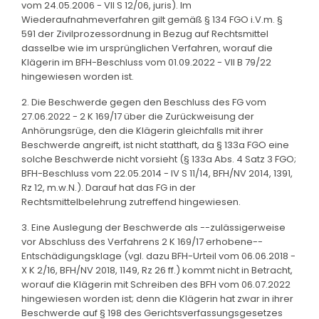
vom 24.05.2006 - VII S 12/06, juris). Im
Wiederaufnahmeverfahren gilt gemäß § 134 FGO i.V.m. §
591 der Zivilprozessordnung in Bezug auf Rechtsmittel
dasselbe wie im ursprünglichen Verfahren, worauf die
Klägerin im BFH-Beschluss vom 01.09.2022 - VII B 79/22
hingewiesen worden ist.
2. Die Beschwerde gegen den Beschluss des FG vom
27.06.2022 - 2 K 169/17 über die Zurückweisung der
Anhörungsrüge, den die Klägerin gleichfalls mit ihrer
Beschwerde angreift, ist nicht statthaft, da § 133a FGO eine
solche Beschwerde nicht vorsieht (§ 133a Abs. 4 Satz 3 FGO;
BFH-Beschluss vom 22.05.2014 - IV S 11/14, BFH/NV 2014, 1391,
Rz 12, m.w.N.). Darauf hat das FG in der
Rechtsmittelbelehrung zutreffend hingewiesen.
3. Eine Auslegung der Beschwerde als --zulässigerweise
vor Abschluss des Verfahrens 2 K 169/17 erhobene--
Entschädigungsklage (vgl. dazu BFH-Urteil vom 06.06.2018 -
X K 2/16, BFH/NV 2018, 1149, Rz 26 ff.) kommt nicht in Betracht,
worauf die Klägerin mit Schreiben des BFH vom 06.07.2022
hingewiesen worden ist; denn die Klägerin hat zwar in ihrer
Beschwerde auf § 198 des Gerichtsverfassungsgesetzes