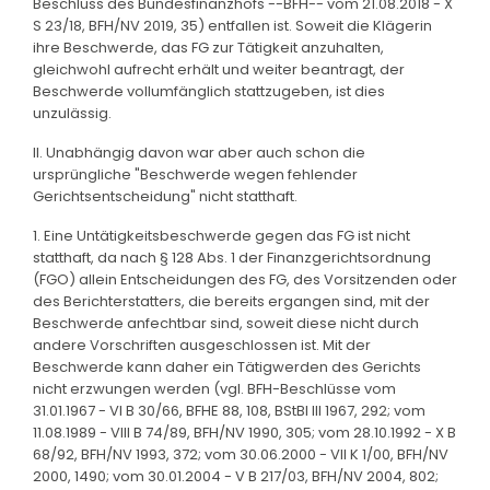
Beschluss des Bundesfinanzhofs --BFH-- vom 21.08.2018 - X
S 23/18, BFH/NV 2019, 35) entfallen ist. Soweit die Klägerin
ihre Beschwerde, das FG zur Tätigkeit anzuhalten,
gleichwohl aufrecht erhält und weiter beantragt, der
Beschwerde vollumfänglich stattzugeben, ist dies
unzulässig.
II. Unabhängig davon war aber auch schon die
ursprüngliche "Beschwerde wegen fehlender
Gerichtsentscheidung" nicht statthaft.
1. Eine Untätigkeitsbeschwerde gegen das FG ist nicht
statthaft, da nach § 128 Abs. 1 der Finanzgerichtsordnung
(FGO) allein Entscheidungen des FG, des Vorsitzenden oder
des Berichterstatters, die bereits ergangen sind, mit der
Beschwerde anfechtbar sind, soweit diese nicht durch
andere Vorschriften ausgeschlossen ist. Mit der
Beschwerde kann daher ein Tätigwerden des Gerichts
nicht erzwungen werden (vgl. BFH-Beschlüsse vom
31.01.1967 - VI B 30/66, BFHE 88, 108, BStBl III 1967, 292; vom
11.08.1989 - VIII B 74/89, BFH/NV 1990, 305; vom 28.10.1992 - X B
68/92, BFH/NV 1993, 372; vom 30.06.2000 - VII K 1/00, BFH/NV
2000, 1490; vom 30.01.2004 - V B 217/03, BFH/NV 2004, 802;