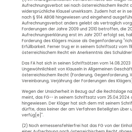
Aufrechnungsverbot sei nach österreichischem Recht 
widersprüchliche Klausel unwirksam. Zudem hat er in s
nach § 914 ABGB hingewiesen und eingehend ausgeführt
Aufrechnungsverbot anders gelebt als vertraglich v
Forderungen der Jahre 2009 und 2010 betroffen, die 20
Aufrechnungserklärung erst im Jahr 2017 erfolgt sei, 
Forderung des Klägers müsse als Gegenforderung "rich
Erfüllbarkeit. Ferner trug er in seinem Schriftsatz vom
österreichischem Recht ein Anerkenntnis des Schuldners
Das FA hat sich in seinen Schriftsätzen vom 14.08.2023
Ungewöhnlichkeit von Klauseln in Allgemeinen Geschä
österreichischem Recht (Forderung, Gegenforderung,
Vereinbarung, Verjährung der Forderungen des Klägers
Wegen der Unsicherheit in Bezug auf die Rechtslage na
meint, das FG-- in seinem Schriftsatz vom 25.04.2024
hingewiesen. Der Kläger hat sich dem mit seinem Schrift
dürfte, dass keiner der am Verfahren Beteiligten über 
verfüg[e]".
(2) Noch ermessensfehlerfrei hat das FG von der Ein
einer Aufrechnung nach österreichischem Recht abges