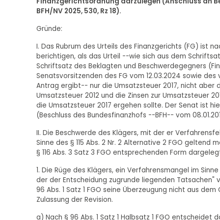
Finanzgerichtsordnung darzulegen (Anschluss an Bes
BFH/NV 2025, 530, Rz 18).
Gründe:
I. Das Rubrum des Urteils des Finanzgerichts (FG) ist n
berichtigen, als das Urteil --wie sich aus dem Schrift
Schriftsatz des Beklagten und Beschwerdegegners (Fi
Senatsvorsitzenden des FG vom 12.03.2024 sowie des 
Antrag ergibt-- nur die Umsatzsteuer 2017, nicht aber 
Umsatzsteuer 2012 und die Zinsen zur Umsatzsteuer 2012 
die Umsatzsteuer 2017 ergehen sollte. Der Senat ist 
(Beschluss des Bundesfinanzhofs --BFH-- vom 08.01.2010
II. Die Beschwerde des Klägers, mit der er Verfahrensfeh
Sinne des § 115 Abs. 2 Nr. 2 Alternative 2 FGO geltend 
§ 116 Abs. 3 Satz 3 FGO entsprechenden Form dargelegt w
1. Die Rüge des Klägers, ein Verfahrensmangel im Sinn
der der Entscheidung zugrunde liegenden Tatsachen" v
96 Abs. 1 Satz 1 FGO seine Überzeugung nicht aus dem
Zulassung der Revision.
a) Nach § 96 Abs. 1 Satz 1 Halbsatz 1 FGO entscheidet