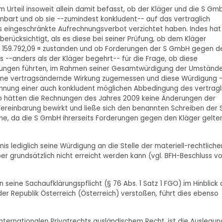
em Urteil insoweit allein damit befasst, ob der Kläger und die S Gm
bart und ob sie --zumindest konkludent-- auf das vertraglich
 eingeschränkte Aufrechnungsverbot verzichtet haben. Indes hat
erücksichtigt, als es diese bei seiner Prüfung, ob dem Kläger
 159.792,09 ¤ zustanden und ob Forderungen der S GmbH gegen d
s --anders als der Kläger begehrt-- für die Frage, ob diese
ngungen führten, im Rahmen seiner Gesamtwürdigung der Umständ
keine vertragsändernde Wirkung zugemessen und diese Würdigung 
ehnung einer auch konkludent möglichen Abbedingung des vertragl
o hätten die Rechnungen des Jahres 2009 keine Änderungen der
reinbarung bewirkt und ließe sich den benannten Schreiben der 
e, da die S GmbH ihrerseits Forderungen gegen den Kläger gelte
s lediglich seine Würdigung an die Stelle der materiell-rechtliche
er grundsätzlich nicht erreicht werden kann (vgl. BFH-Beschluss v
seine Sachaufklärungspflicht (§ 76 Abs. 1 Satz 1 FGO) im Hinblick 
er Republik Österreich (Österreich) verstoßen, führt dies ebenso
nternationalen Privatrechts ausländischem Recht, ist die Auslegun