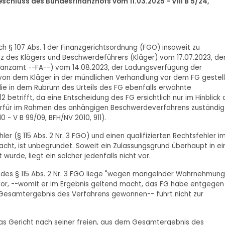
chluss des Bundesfinanzhofs vom 11.03.2025 - VIII B 5/24,
ach § 107 Abs. 1 der Finanzgerichtsordnung (FGO) insoweit zu
satz des Klägers und Beschwerdeführers (Kläger) vom 17.07.2023, d
nanzamt --FA--) vom 14.08.2023, der Ladungsverfügung der
von dem Kläger in der mündlichen Verhandlung vor dem FG gestel
die in dem Rubrum des Urteils des FG ebenfalls erwähnte
betrifft, da eine Entscheidung des FG ersichtlich nur im Hinblick 
hierfür im Rahmen des anhängigen Beschwerdeverfahrens zuständig
 - V B 99/09, BFH/NV 2010, 911).
ler (§ 115 Abs. 2 Nr. 3 FGO) und einen qualifizierten Rechtsfehler i
macht, ist unbegründet. Soweit ein Zulassungsgrund überhaupt in ei
urde, liegt ein solcher jedenfalls nicht vor.
e des § 115 Abs. 2 Nr. 3 FGO liege "wegen mangelnder Wahrnehmung
or, --womit er im Ergebnis geltend macht, das FG habe entgegen
 Gesamtergebnis des Verfahrens gewonnen-- führt nicht zur
 das Gericht nach seiner freien, aus dem Gesamtergebnis des