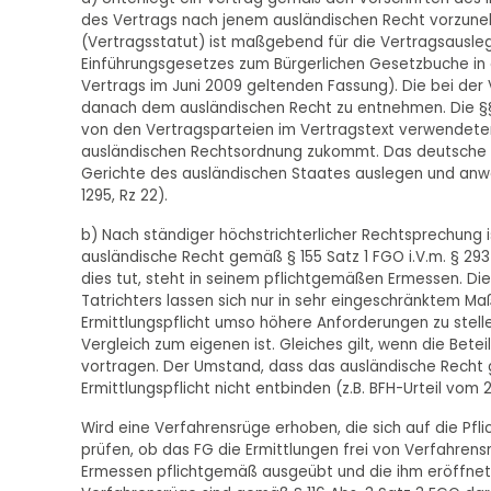
des Vertrags nach jenem ausländischen Recht vorzun
(Vertragsstatut) ist maßgebend für die Vertragsauslegung 
Einführungsgesetzes zum Bürgerlichen Gesetzbuche in 
Vertrags im Juni 2009 geltenden Fassung). Die bei d
danach dem ausländischen Recht zu entnehmen. Die §§
von den Vertragsparteien im Vertragstext verwendeten
ausländischen Rechtsordnung zukommt. Das deutsche G
Gerichte des ausländischen Staates auslegen und anwe
1295, Rz 22).
b) Nach ständiger höchstrichterlicher Rechtsprechung
ausländische Recht gemäß § 155 Satz 1 FGO i.V.m. § 29
dies tut, steht in seinem pflichtgemäßen Ermessen. Di
Tatrichters lassen sich nur in sehr eingeschränktem Ma
Ermittlungspflicht umso höhere Anforderungen zu stel
Vergleich zum eigenen ist. Gleiches gilt, wenn die Betei
vortragen. Der Umstand, dass das ausländische Recht 
Ermittlungspflicht nicht entbinden (z.B. BFH-Urteil vom 2
Wird eine Verfahrensrüge erhoben, die sich auf die Pfli
prüfen, ob das FG die Ermittlungen frei von Verfahre
Ermessen pflichtgemäß ausgeübt und die ihm eröffnete