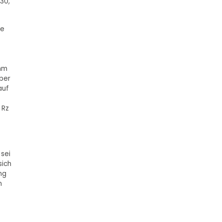
30,
ie
ihm
ber
auf
 Rz
 sei
sich
ng
n