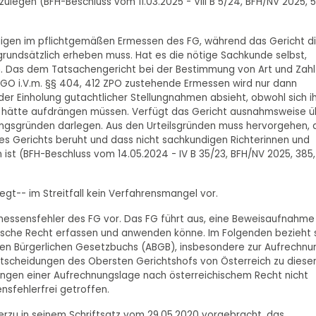
ulegen (BFH-Beschluss vom 11.03.2025 - VIII B 5/24, BFH/NV 2025, 5
digen im pflichtgemäßen Ermessen des FG, während das Gericht d
undsätzlich erheben muss. Hat es die nötige Sachkunde selbst,
n. Das dem Tatsachengericht bei der Bestimmung von Art und Zahl
GO i.V.m. §§ 404, 412 ZPO zustehende Ermessen wird nur dann
er Einholung gutachtlicher Stellungnahmen absieht, obwohl sich 
g hätte aufdrängen müssen. Verfügt das Gericht ausnahmsweise ü
ungsgründen darlegen. Aus den Urteilsgründen muss hervorgehen, 
s Gerichts beruht und dass nicht sachkundigen Richterinnen und
 ist (BFH-Beschluss vom 14.05.2024 - IV B 35/23, BFH/NV 2025, 385,
gt-- im Streitfall kein Verfahrensmangel vor.
Ermessensfehler des FG vor. Das FG führt aus, eine Beweisaufnahme
chische Recht erfassen und anwenden könne. Im Folgenden bezieht 
nen Bürgerlichen Gesetzbuchs (ABGB), insbesondere zur Aufrechnu
ntscheidungen des Obersten Gerichtshofs von Österreich zu diese
zungen einer Aufrechnungslage nach österreichischem Recht nicht
sfehlerfrei getroffen.
hierzu in seinem Schriftsatz vom 29.05.2020 vorgebracht, das