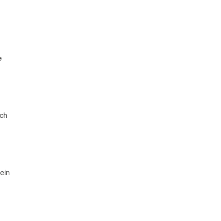
e
ach
ein