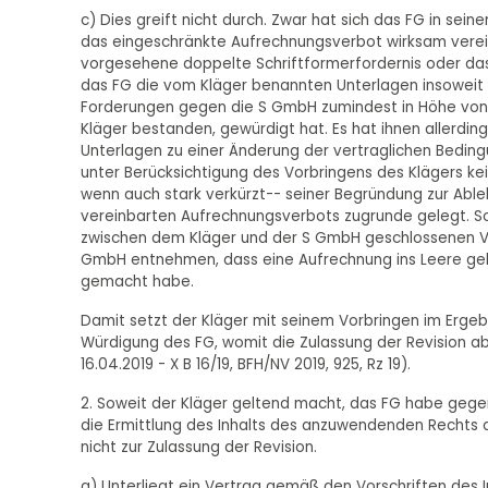
c) Dies greift nicht durch. Zwar hat sich das FG in sein
das eingeschränkte Aufrechnungsverbot wirksam verein
vorgesehene doppelte Schriftformerfordernis oder das
das FG die vom Kläger benannten Unterlagen insoweit b
Forderungen gegen die S GmbH zumindest in Höhe von
Kläger bestanden, gewürdigt hat. Es hat ihnen allerding
Unterlagen zu einer Änderung der vertraglichen Bedi
unter Berücksichtigung des Vorbringens des Klägers 
wenn auch stark verkürzt-- seiner Begründung zur Abl
vereinbarten Aufrechnungsverbots zugrunde gelegt. S
zwischen dem Kläger und der S GmbH geschlossenen Ve
GmbH entnehmen, dass eine Aufrechnung ins Leere geh
gemacht habe.
Damit setzt der Kläger mit seinem Vorbringen im Ergebni
Würdigung des FG, womit die Zulassung der Revision ab
16.04.2019 - X B 16/19, BFH/NV 2019, 925, Rz 19).
2. Soweit der Kläger geltend macht, das FG habe gegen 
die Ermittlung des Inhalts des anzuwendenden Rechts d
nicht zur Zulassung der Revision.
a) Unterliegt ein Vertrag gemäß den Vorschriften des I