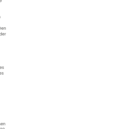
n
Den
der
es
es
hen