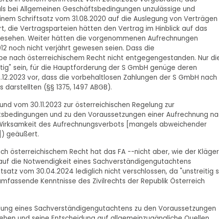
als bei Allgemeinen Geschäftsbedingungen unzulässige und
einem Schriftsatz vom 31.08.2020 auf die Auslegung von Verträgen
, die Vertragsparteien hätten den Vertrag im Hinblick auf das
orgesehen. Weiter hätten die vorgenommenen Aufrechnungen
12 noch nicht verjährt gewesen seien. Dass die
habe nach österreichischem Recht nicht entgegengestanden. Nur di
tig" sein, für die Hauptforderung der S GmbH genüge deren
 19.12.2023 vor, dass die vorbehaltlosen Zahlungen der S GmbH nach
 darstellten (§§ 1375, 1497 ABGB).
 und vom 30.11.2023 zur österreichischen Regelung zur
ftsbedingungen und zu den Voraussetzungen einer Aufrechnung n
 Wirksamkeit des Aufrechnungsverbots [mangels abweichender
]) geäußert.
ch österreichischem Recht hat das FA --nicht aber, wie der Kläger
 auf die Notwendigkeit eines Sachverständigengutachtens
satz vom 30.04.2024 lediglich nicht verschlossen, da "unstreitig s
umfassende Kenntnisse des Zivilrechts der Republik Österreich
holung eines Sachverständigengutachtens zu den Voraussetzungen
ehen und seine Entscheidung auf allgemeinzugängliche Quellen