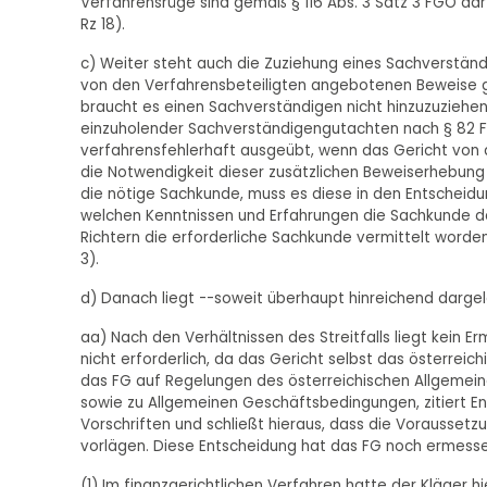
Verfahrensrüge sind gemäß § 116 Abs. 3 Satz 3 FGO darz
Rz 18).
c) Weiter steht auch die Zuziehung eines Sachverstän
von den Verfahrensbeteiligten angebotenen Beweise gr
braucht es einen Sachverständigen nicht hinzuzuziehe
einzuholender Sachverständigengutachten nach § 82 F
verfahrensfehlerhaft ausgeübt, wenn das Gericht von d
die Notwendigkeit dieser zusätzlichen Beweiserhebun
die nötige Sachkunde, muss es diese in den Entscheid
welchen Kenntnissen und Erfahrungen die Sachkunde de
Richtern die erforderliche Sachkunde vermittelt worden
3).
d) Danach liegt --soweit überhaupt hinreichend dargele
aa) Nach den Verhältnissen des Streitfalls liegt kein 
nicht erforderlich, da das Gericht selbst das österrei
das FG auf Regelungen des österreichischen Allgemei
sowie zu Allgemeinen Geschäftsbedingungen, zitiert E
Vorschriften und schließt hieraus, dass die Vorausset
vorlägen. Diese Entscheidung hat das FG noch ermessen
(1) Im finanzgerichtlichen Verfahren hatte der Kläger 