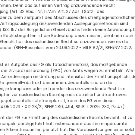
ehmen. Denn das auf einen Vertrag anzuwendende Recht
(Art. 32 Abs. 1 Nr. 1 i.V.m. Art. 27 Abs. 1 Satz 1 des
der zu dem Zeitpunkt des Abschlusses des streitgegenständliche
er Vertragsauslegung anzuwendenden Auslegungsmethoden sind
 133, 157 des Bürgerlichen Gesetzbuchs finden keine Anwendung. 
 Rechtsbegriffen ist die Bedeutung beizumessen, die ihnen nach 
ericht hat das ausländische Recht so anzuwenden, wie es die
nden (BFH-Beschluss vom 20.09.2022 - VIII B 82/21, BFH/NV 2022,
 ist es Aufgabe des FG als Tatsacheninstanz, das maßgebende
3 der Zivilprozessordnung (ZPO) von Amts wegen zu ermitteln. Wie 
e Anforderungen an Umfang und Intensität der Ermittlungspflicht d
ße generell-abstrakt bestimmen. Jedenfalls sind an die
len, je komplexer oder je fremder das anzuwendende Recht im
ligten zur ausländischen Rechtspraxis detailliert und kontrovers
gegebenenfalls sehr komplex ist, kann das FG von dieser
4.05.2023 - X R 28/21, BFHE 280, 494, BStBl II 2025, 230, Rz 47).
cht des FG zur Ermittlung des ausländischen Rechts bezieht, ist zu
nsmängeln durchgeführt hat, insbesondere das ihm eingeräumte
n Erkenntnisquellen genutzt hat. Die Voraussetzungen einer solc