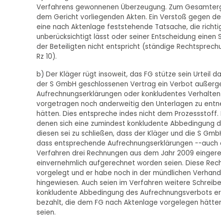
Verfahrens gewonnenen Überzeugung. Zum Gesamtergeb
dem Gericht vorliegenden Akten. Ein Verstoß gegen den
eine nach Aktenlage feststehende Tatsache, die richti
unberücksichtigt lässt oder seiner Entscheidung einen
der Beteiligten nicht entspricht (ständige Rechtsprechun
Rz 10).
b) Der Kläger rügt insoweit, das FG stütze sein Urteil
der S GmbH geschlossenen Vertrag ein Verbot außerge
Aufrechnungserklärungen oder konkludentes Verhalten
vorgetragen noch anderweitig den Unterlagen zu entn
hätten. Dies entspreche indes nicht dem Prozessstof
denen sich eine zumindest konkludente Abbedingung de
diesen sei zu schließen, dass der Kläger und die S Gm
dass entsprechende Aufrechnungserklärungen --auch 
Verfahren drei Rechnungen aus dem Jahr 2009 eingereic
einvernehmlich aufgerechnet worden seien. Diese Rech
vorgelegt und er habe noch in der mündlichen Verhand
hingewiesen. Auch seien im Verfahren weitere Schreib
konkludente Abbedingung des Aufrechnungsverbots er
bezahlt, die dem FG nach Aktenlage vorgelegen hätte
seien.