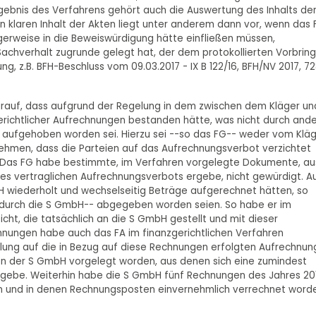
nis des Verfahrens gehört auch die Auswertung des Inhalts de
 klaren Inhalt der Akten liegt unter anderem dann vor, wenn das 
gerweise in die Beweiswürdigung hätte einfließen müssen,
 Sachverhalt zugrunde gelegt hat, der dem protokollierten Vorbrin
g, z.B. BFH-Beschluss vom 09.03.2017 - IX B 122/16, BFH/NV 2017, 72
 darauf, dass aufgrund der Regelung in dem zwischen dem Kläger un
richtlicher Aufrechnungen bestanden hätte, was nicht durch and
 aufgehoben worden sei. Hierzu sei --so das FG-- weder vom Klä
ehmen, dass die Parteien auf das Aufrechnungsverbot verzichtet
f. Das FG habe bestimmte, im Verfahren vorgelegte Dokumente, au
s vertraglichen Aufrechnungsverbots ergebe, nicht gewürdigt. A
bH wiederholt und wechselseitig Beträge aufgerechnet hätten, so
durch die S GmbH-- abgegeben worden seien. So habe er im
ht, die tatsächlich an die S GmbH gestellt und mit dieser
nungen habe auch das FA im finanzgerichtlichen Verfahren
lung auf die in Bezug auf diese Rechnungen erfolgten Aufrechnu
en der S GmbH vorgelegt worden, aus denen sich eine zumindest
gebe. Weiterhin habe die S GmbH fünf Rechnungen des Jahres 20
n und in denen Rechnungsposten einvernehmlich verrechnet word