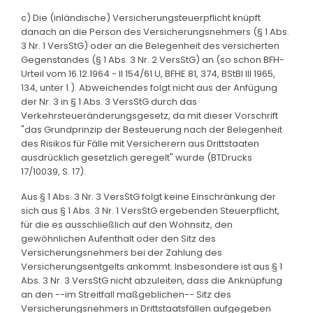
c) Die (inländische) Versicherungsteuerpflicht knüpft
danach an die Person des Versicherungsnehmers (§ 1 Abs.
3 Nr. 1 VersStG) oder an die Belegenheit des versicherten
Gegenstandes (§ 1 Abs. 3 Nr. 2 VersStG) an (so schon BFH-
Urteil vom 16.12.1964 - II 154/61 U, BFHE 81, 374, BStBl III 1965,
134, unter 1.). Abweichendes folgt nicht aus der Anfügung
der Nr. 3 in § 1 Abs. 3 VersStG durch das
Verkehrsteueränderungsgesetz, da mit dieser Vorschrift
"das Grundprinzip der Besteuerung nach der Belegenheit
des Risikos für Fälle mit Versicherern aus Drittstaaten
ausdrücklich gesetzlich geregelt" wurde (BTDrucks
17/10039, S. 17).
Aus § 1 Abs. 3 Nr. 3 VersStG folgt keine Einschränkung der
sich aus § 1 Abs. 3 Nr. 1 VersStG ergebenden Steuerpflicht,
für die es ausschließlich auf den Wohnsitz, den
gewöhnlichen Aufenthalt oder den Sitz des
Versicherungsnehmers bei der Zahlung des
Versicherungsentgelts ankommt. Insbesondere ist aus § 1
Abs. 3 Nr. 3 VersStG nicht abzuleiten, dass die Anknüpfung
an den --im Streitfall maßgeblichen-- Sitz des
Versicherungsnehmers in Drittstaatsfällen aufgegeben