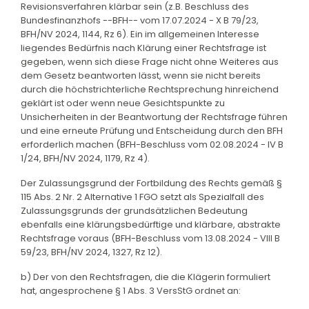
Revisionsverfahren klärbar sein (z.B. Beschluss des
Bundesfinanzhofs --BFH-- vom 17.07.2024 - X B 79/23,
BFH/NV 2024, 1144, Rz 6). Ein im allgemeinen Interesse
liegendes Bedürfnis nach Klärung einer Rechtsfrage ist
gegeben, wenn sich diese Frage nicht ohne Weiteres aus
dem Gesetz beantworten lässt, wenn sie nicht bereits
durch die höchstrichterliche Rechtsprechung hinreichend
geklärt ist oder wenn neue Gesichtspunkte zu
Unsicherheiten in der Beantwortung der Rechtsfrage führen
und eine erneute Prüfung und Entscheidung durch den BFH
erforderlich machen (BFH-Beschluss vom 02.08.2024 - IV B
1/24, BFH/NV 2024, 1179, Rz 4).
Der Zulassungsgrund der Fortbildung des Rechts gemäß §
115 Abs. 2 Nr. 2 Alternative 1 FGO setzt als Spezialfall des
Zulassungsgrunds der grundsätzlichen Bedeutung
ebenfalls eine klärungsbedürftige und klärbare, abstrakte
Rechtsfrage voraus (BFH-Beschluss vom 13.08.2024 - VIII B
59/23, BFH/NV 2024, 1327, Rz 12).
b) Der von den Rechtsfragen, die die Klägerin formuliert
hat, angesprochene § 1 Abs. 3 VersStG ordnet an: