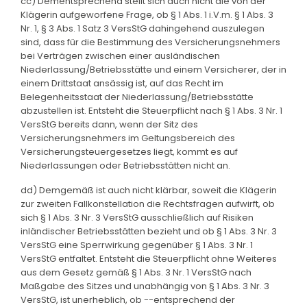
cc) Dementsprechend stellt sich auch nicht die von der
Klägerin aufgeworfene Frage, ob § 1 Abs. 1 i.V.m. § 1 Abs. 3
Nr. 1, § 3 Abs. 1 Satz 3 VersStG dahingehend auszulegen
sind, dass für die Bestimmung des Versicherungsnehmers
bei Verträgen zwischen einer ausländischen
Niederlassung/Betriebsstätte und einem Versicherer, der in
einem Drittstaat ansässig ist, auf das Recht im
Belegenheitsstaat der Niederlassung/Betriebsstätte
abzustellen ist. Entsteht die Steuerpflicht nach § 1 Abs. 3 Nr. 1
VersStG bereits dann, wenn der Sitz des
Versicherungsnehmers im Geltungsbereich des
Versicherungsteuergesetzes liegt, kommt es auf
Niederlassungen oder Betriebsstätten nicht an.
dd) Demgemäß ist auch nicht klärbar, soweit die Klägerin
zur zweiten Fallkonstellation die Rechtsfragen aufwirft, ob
sich § 1 Abs. 3 Nr. 3 VersStG ausschließlich auf Risiken
inländischer Betriebsstätten bezieht und ob § 1 Abs. 3 Nr. 3
VersStG eine Sperrwirkung gegenüber § 1 Abs. 3 Nr. 1
VersStG entfaltet. Entsteht die Steuerpflicht ohne Weiteres
aus dem Gesetz gemäß § 1 Abs. 3 Nr. 1 VersStG nach
Maßgabe des Sitzes und unabhängig von § 1 Abs. 3 Nr. 3
VersStG, ist unerheblich, ob --entsprechend der