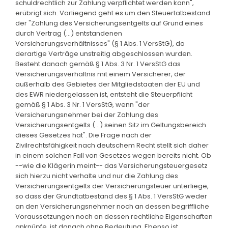
schuldrechtlich zur Zahlung verpflichtet werden kann",
erübrigt sich. Vorliegend geht es um den Steuertatbestand
der "Zahlung des Versicherungsentgelts auf Grund eines
durch Vertrag (...) entstandenen
Versicherungsverhältnisses" (§ 1 Abs. 1 VersStG), da
derartige Verträge unstreitig abgeschlossen wurden.
Besteht danach gemäß § 1 Abs. 3 Nr. 1 VersStG das
Versicherungsverhältnis mit einem Versicherer, der
außerhalb des Gebietes der Mitgliedstaaten der EU und
des EWR niedergelassen ist, entsteht die Steuerpflicht
gemäß § 1 Abs. 3 Nr. 1 VersStG, wenn "der
Versicherungsnehmer bei der Zahlung des
Versicherungsentgelts (...) seinen Sitz im Geltungsbereich
dieses Gesetzes hat". Die Frage nach der
Zivilrechtsfähigkeit nach deutschem Recht stellt sich daher
in einem solchen Fall von Gesetzes wegen bereits nicht. Ob
--wie die Klägerin meint-- das Versicherungsteuergesetz
sich hierzu nicht verhalte und nur die Zahlung des
Versicherungsentgelts der Versicherungsteuer unterliege,
so dass der Grundtatbestand des § 1 Abs. 1 VersStG weder
an den Versicherungsnehmer noch an dessen begriffliche
Voraussetzungen noch an dessen rechtliche Eigenschaften
anknüpfe, ist danach ohne Bedeutung. Ebenso ist