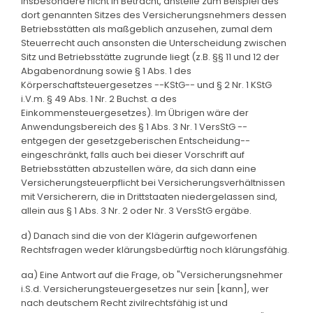
insbesondere nicht in Betracht, anstelle zum Beispiel des
dort genannten Sitzes des Versicherungsnehmers dessen
Betriebsstätten als maßgeblich anzusehen, zumal dem
Steuerrecht auch ansonsten die Unterscheidung zwischen
Sitz und Betriebsstätte zugrunde liegt (z.B. §§ 11 und 12 der
Abgabenordnung sowie § 1 Abs. 1 des
Körperschaftsteuergesetzes --KStG-- und § 2 Nr. 1 KStG
i.V.m. § 49 Abs. 1 Nr. 2 Buchst. a des
Einkommensteuergesetzes). Im Übrigen wäre der
Anwendungsbereich des § 1 Abs. 3 Nr. 1 VersStG --
entgegen der gesetzgeberischen Entscheidung--
eingeschränkt, falls auch bei dieser Vorschrift auf
Betriebsstätten abzustellen wäre, da sich dann eine
Versicherungsteuerpflicht bei Versicherungsverhältnissen
mit Versicherern, die in Drittstaaten niedergelassen sind,
allein aus § 1 Abs. 3 Nr. 2 oder Nr. 3 VersStG ergäbe.
d) Danach sind die von der Klägerin aufgeworfenen
Rechtsfragen weder klärungsbedürftig noch klärungsfähig.
aa) Eine Antwort auf die Frage, ob "Versicherungsnehmer
i.S.d. Versicherungsteuergesetzes nur sein [kann], wer
nach deutschem Recht zivilrechtsfähig ist und