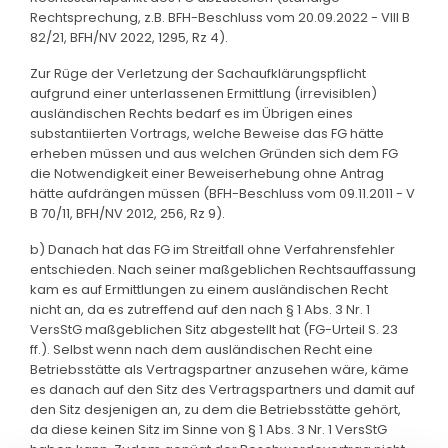
Rechtsprechung, z.B. BFH-Beschluss vom 20.09.2022 - VIII B
82/21, BFH/NV 2022, 1295, Rz 4).
Zur Rüge der Verletzung der Sachaufklärungspflicht
aufgrund einer unterlassenen Ermittlung (irrevisiblen)
ausländischen Rechts bedarf es im Übrigen eines
substantiierten Vortrags, welche Beweise das FG hätte
erheben müssen und aus welchen Gründen sich dem FG
die Notwendigkeit einer Beweiserhebung ohne Antrag
hätte aufdrängen müssen (BFH-Beschluss vom 09.11.2011 - V
B 70/11, BFH/NV 2012, 256, Rz 9).
b) Danach hat das FG im Streitfall ohne Verfahrensfehler
entschieden. Nach seiner maßgeblichen Rechtsauffassung
kam es auf Ermittlungen zu einem ausländischen Recht
nicht an, da es zutreffend auf den nach § 1 Abs. 3 Nr. 1
VersStG maßgeblichen Sitz abgestellt hat (FG-Urteil S. 23
ff.). Selbst wenn nach dem ausländischen Recht eine
Betriebsstätte als Vertragspartner anzusehen wäre, käme
es danach auf den Sitz des Vertragspartners und damit auf
den Sitz desjenigen an, zu dem die Betriebsstätte gehört,
da diese keinen Sitz im Sinne von § 1 Abs. 3 Nr. 1 VersStG