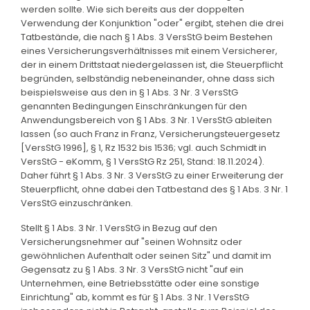
werden sollte. Wie sich bereits aus der doppelten
Verwendung der Konjunktion "oder" ergibt, stehen die drei
Tatbestände, die nach § 1 Abs. 3 VersStG beim Bestehen
eines Versicherungsverhältnisses mit einem Versicherer,
der in einem Drittstaat niedergelassen ist, die Steuerpflicht
begründen, selbständig nebeneinander, ohne dass sich
beispielsweise aus den in § 1 Abs. 3 Nr. 3 VersStG
genannten Bedingungen Einschränkungen für den
Anwendungsbereich von § 1 Abs. 3 Nr. 1 VersStG ableiten
lassen (so auch Franz in Franz, Versicherungsteuergesetz
[VersStG 1996], § 1, Rz 1532 bis 1536; vgl. auch Schmidt in
VersStG - eKomm, § 1 VersStG Rz 251, Stand: 18.11.2024).
Daher führt § 1 Abs. 3 Nr. 3 VersStG zu einer Erweiterung der
Steuerpflicht, ohne dabei den Tatbestand des § 1 Abs. 3 Nr. 1
VersStG einzuschränken.
Stellt § 1 Abs. 3 Nr. 1 VersStG in Bezug auf den
Versicherungsnehmer auf "seinen Wohnsitz oder
gewöhnlichen Aufenthalt oder seinen Sitz" und damit im
Gegensatz zu § 1 Abs. 3 Nr. 3 VersStG nicht "auf ein
Unternehmen, eine Betriebsstätte oder eine sonstige
Einrichtung" ab, kommt es für § 1 Abs. 3 Nr. 1 VersStG