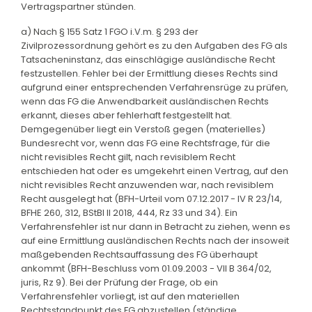
Vertragspartner stünden.
a) Nach § 155 Satz 1 FGO i.V.m. § 293 der
Zivilprozessordnung gehört es zu den Aufgaben des FG als
Tatsacheninstanz, das einschlägige ausländische Recht
festzustellen. Fehler bei der Ermittlung dieses Rechts sind
aufgrund einer entsprechenden Verfahrensrüge zu prüfen,
wenn das FG die Anwendbarkeit ausländischen Rechts
erkannt, dieses aber fehlerhaft festgestellt hat.
Demgegenüber liegt ein Verstoß gegen (materielles)
Bundesrecht vor, wenn das FG eine Rechtsfrage, für die
nicht revisibles Recht gilt, nach revisiblem Recht
entschieden hat oder es umgekehrt einen Vertrag, auf den
nicht revisibles Recht anzuwenden war, nach revisiblem
Recht ausgelegt hat (BFH-Urteil vom 07.12.2017 - IV R 23/14,
BFHE 260, 312, BStBl II 2018, 444, Rz 33 und 34). Ein
Verfahrensfehler ist nur dann in Betracht zu ziehen, wenn es
auf eine Ermittlung ausländischen Rechts nach der insoweit
maßgebenden Rechtsauffassung des FG überhaupt
ankommt (BFH-Beschluss vom 01.09.2003 - VII B 364/02,
juris, Rz 9). Bei der Prüfung der Frage, ob ein
Verfahrensfehler vorliegt, ist auf den materiellen
Rechtsstandpunkt des FG abzustellen (ständige