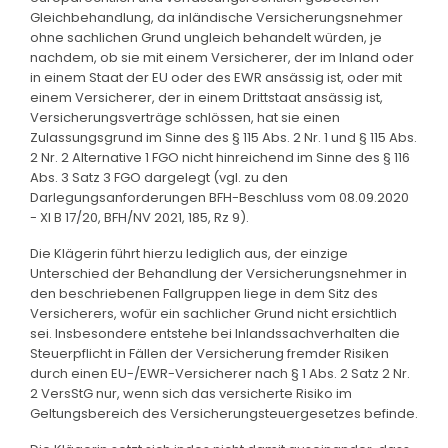
Gleichbehandlung, da inländische Versicherungsnehmer
ohne sachlichen Grund ungleich behandelt würden, je
nachdem, ob sie mit einem Versicherer, der im Inland oder
in einem Staat der EU oder des EWR ansässig ist, oder mit
einem Versicherer, der in einem Drittstaat ansässig ist,
Versicherungsverträge schlössen, hat sie einen
Zulassungsgrund im Sinne des § 115 Abs. 2 Nr. 1 und § 115 Abs.
2 Nr. 2 Alternative 1 FGO nicht hinreichend im Sinne des § 116
Abs. 3 Satz 3 FGO dargelegt (vgl. zu den
Darlegungsanforderungen BFH-Beschluss vom 08.09.2020
- XI B 17/20, BFH/NV 2021, 185, Rz 9).
Die Klägerin führt hierzu lediglich aus, der einzige
Unterschied der Behandlung der Versicherungsnehmer in
den beschriebenen Fallgruppen liege in dem Sitz des
Versicherers, wofür ein sachlicher Grund nicht ersichtlich
sei. Insbesondere entstehe bei Inlandssachverhalten die
Steuerpflicht in Fällen der Versicherung fremder Risiken
durch einen EU-/EWR-Versicherer nach § 1 Abs. 2 Satz 2 Nr.
2 VersStG nur, wenn sich das versicherte Risiko im
Geltungsbereich des Versicherungsteuergesetzes befinde.