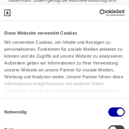
haben kann. Zudem genügt der Beschwerdevortrag nicht
den vorstehend genannten Darlegungsanforderungen.
Diese Webseite verwendet Cookies
Wir verwenden Cookies, um Inhalte und Anzeigen zu 
personalisieren, Funktionen für soziale Medien anbieten zu 
können und die Zugriffe auf unsere Website zu analysieren. 
Außerdem geben wir Informationen zu Ihrer Verwendung 
unserer Website an unsere Partner für soziale Medien, 
Bundeskanzlerplatz 2
Werbung und Analysen weiter. Unsere Partner führen diese 
53113 Bonn
Informationen möglicherweise mit weiteren Daten 
zusammen, die Sie ihnen bereitgestellt haben oder die sie 
Pressemitteilungen
AGB
|
im Rahmen Ihrer Nutzung der Dienste gesammelt haben.
Impressum
Datenschutz
|
Einwilligungsauswahl
Impressum
 | 
Datenschutz
Notwendig