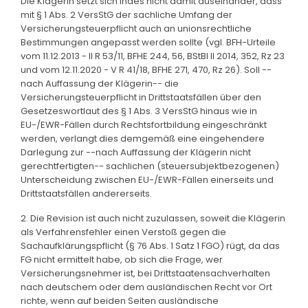
Die Klägerin setzt sich indes nicht damit auseinander, dass
mit § 1 Abs. 2 VersStG der sachliche Umfang der
Versicherungsteuerpflicht auch an unionsrechtliche
Bestimmungen angepasst werden sollte (vgl. BFH-Urteile
vom 11.12.2013 - II R 53/11, BFHE 244, 56, BStBl II 2014, 352, Rz 23
und vom 12.11.2020 - V R 41/18, BFHE 271, 470, Rz 26). Soll --
nach Auffassung der Klägerin-- die
Versicherungsteuerpflicht in Drittstaatsfällen über den
Gesetzeswortlaut des § 1 Abs. 3 VersStG hinaus wie in
EU-/EWR-Fällen durch Rechtsfortbildung eingeschränkt
werden, verlangt dies demgemäß eine eingehendere
Darlegung zur --nach Auffassung der Klägerin nicht
gerechtfertigten-- sachlichen (steuersubjektbezogenen)
Unterscheidung zwischen EU-/EWR-Fällen einerseits und
Drittstaatsfällen andererseits.
2. Die Revision ist auch nicht zuzulassen, soweit die Klägerin
als Verfahrensfehler einen Verstoß gegen die
Sachaufklärungspflicht (§ 76 Abs. 1 Satz 1 FGO) rügt, da das
FG nicht ermittelt habe, ob sich die Frage, wer
Versicherungsnehmer ist, bei Drittstaatensachverhalten
nach deutschem oder dem ausländischen Recht vor Ort
richte, wenn auf beiden Seiten ausländische