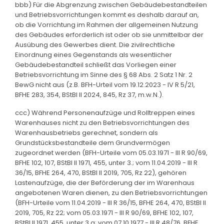
bbb) Für die Abgrenzung zwischen Gebäudebestandteilen
und Betriebsvorrichtungen kommt es deshalb darauf an,
ob die Vorrichtung im Rahmen der allgemeinen Nutzung
des Gebäudes erforderlich ist oder ob sie unmittelbar der
Ausübung des Gewerbes dient. Die zivilrechtliche
Einordnung eines Gegenstands als wesentlicher
Gebäudebestandteil schließt das Vorliegen einer
Betriebsvorrichtung im Sinne des § 68 Abs. 2 Satz 1 Nr. 2
BewG nicht aus (z.B. BFH-Urteil vom 19.12.2023 - IV R 5/21,
BFHE 283, 354, BStBl II 2024, 845, Rz 37, m.w.N.).
ccc) Während Personenaufzüge und Rolltreppen eines
Warenhauses nicht zu den Betriebsvorrichtungen des
Warenhausbetriebs gerechnet, sondern als
Grundstücksbestandteile dem Grundvermögen
zugeordnet werden (BFH-Urteile vom 05.03.1971 - III R 90/69,
BFHE 102, 107, BStBl II 1971, 455, unter 3.; vom 11.04.2019 - III R
36/15, BFHE 264, 470, BStBl II 2019, 705, Rz 22), gehören
Lastenaufzüge, die der Beförderung der im Warenhaus
angebotenen Waren dienen, zu den Betriebsvorrichtungen
(BFH-Urteile vom 11.04.2019 - III R 36/15, BFHE 264, 470, BStBl II
2019, 705, Rz 22; vom 05.03.1971 - III R 90/69, BFHE 102, 107,
BStBl II 1971, 455, unter 3.a; vom 07.10.1977 - III R 48/76, BFHE