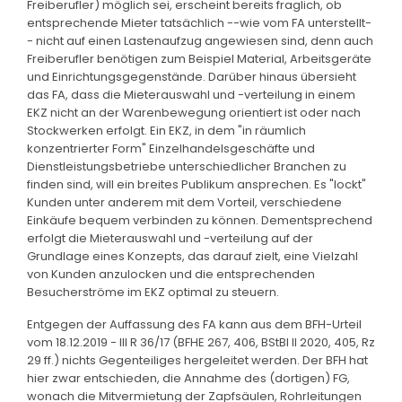
Freiberufler) möglich sei, erscheint bereits fraglich, ob
entsprechende Mieter tatsächlich --wie vom FA unterstellt-
- nicht auf einen Lastenaufzug angewiesen sind, denn auch
Freiberufler benötigen zum Beispiel Material, Arbeitsgeräte
und Einrichtungsgegenstände. Darüber hinaus übersieht
das FA, dass die Mieterauswahl und -verteilung in einem
EKZ nicht an der Warenbewegung orientiert ist oder nach
Stockwerken erfolgt. Ein EKZ, in dem "in räumlich
konzentrierter Form" Einzelhandelsgeschäfte und
Dienstleistungsbetriebe unterschiedlicher Branchen zu
finden sind, will ein breites Publikum ansprechen. Es "lockt"
Kunden unter anderem mit dem Vorteil, verschiedene
Einkäufe bequem verbinden zu können. Dementsprechend
erfolgt die Mieterauswahl und -verteilung auf der
Grundlage eines Konzepts, das darauf zielt, eine Vielzahl
von Kunden anzulocken und die entsprechenden
Besucherströme im EKZ optimal zu steuern.
Entgegen der Auffassung des FA kann aus dem BFH-Urteil
vom 18.12.2019 - III R 36/17 (BFHE 267, 406, BStBl II 2020, 405, Rz
29 ff.) nichts Gegenteiliges hergeleitet werden. Der BFH hat
hier zwar entschieden, die Annahme des (dortigen) FG,
wonach die Mitvermietung der Zapfsäulen, Rohrleitungen