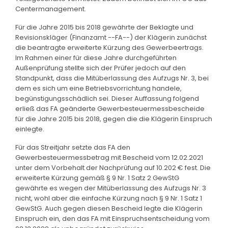
Centermanagement.
Für die Jahre 2015 bis 2018 gewährte der Beklagte und
Revisionskläger (Finanzamt --FA--) der Klägerin zunächst
die beantragte erweiterte Kürzung des Gewerbeertrags.
Im Rahmen einer für diese Jahre durchgeführten
Außenprüfung stellte sich der Prüfer jedoch auf den
Standpunkt, dass die Mitüberlassung des Aufzugs Nr. 3, bei
dem es sich um eine Betriebsvorrichtung handele,
begünstigungsschädlich sei. Dieser Auffassung folgend
erließ das FA geänderte Gewerbesteuermessbescheide
für die Jahre 2015 bis 2018, gegen die die Klägerin Einspruch
einlegte.
Für das Streitjahr setzte das FA den
Gewerbesteuermessbetrag mit Bescheid vom 12.02.2021
unter dem Vorbehalt der Nachprüfung auf 10.202 € fest. Die
erweiterte Kürzung gemäß § 9 Nr. 1 Satz 2 GewStG
gewährte es wegen der Mitüberlassung des Aufzugs Nr. 3
nicht, wohl aber die einfache Kürzung nach § 9 Nr. 1 Satz 1
GewStG. Auch gegen diesen Bescheid legte die Klägerin
Einspruch ein, den das FA mit Einspruchsentscheidung vom