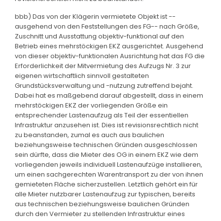
bbb) Das von der Klägerin vermietete Objekt ist --
ausgehend von den Feststellungen des FG-- nach Größe,
Zuschnitt und Ausstattung objektiv-funktional auf den
Betrieb eines mehrstöckigen EKZ ausgerichtet. Ausgehend
von dieser objektiv-funktionalen Ausrichtung hat das FG die
Erforderlichkeit der Mitvermietung des Aufzugs Nr. 3 zur
eigenen wirtschaftlich sinnvoll gestalteten
Grundstücksverwaltung und -nutzung zutreffend bejaht.
Dabei hat es maßgebend darauf abgestellt, dass in einem
mehrstöckigen EKZ der vorliegenden Größe ein
entsprechender Lastenaufzug als Teil der essentiellen
Infrastruktur anzusehen ist. Dies ist revisionsrechtlich nicht
zu beanstanden, zumal es auch aus baulichen
beziehungsweise technischen Gründen ausgeschlossen
sein dürfte, dass die Mieter des OG in einem EKZ wie dem
vorliegenden jeweils individuell Lastenaufzüge installieren,
um einen sachgerechten Warentransport zu der von ihnen
gemieteten Fläche sicherzustellen. Letztlich gehört ein für
alle Mieter nutzbarer Lastenaufzug zur typischen, bereits
aus technischen beziehungsweise baulichen Gründen
durch den Vermieter zu stellenden Infrastruktur eines