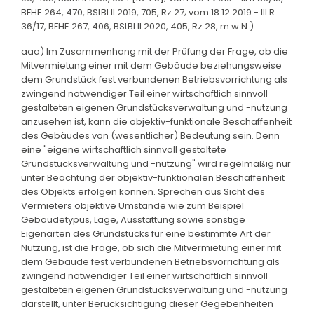
BFHE 264, 470, BStBl II 2019, 705, Rz 27; vom 18.12.2019 - III R
36/17, BFHE 267, 406, BStBl II 2020, 405, Rz 28, m.w.N.).
aaa) Im Zusammenhang mit der Prüfung der Frage, ob die
Mitvermietung einer mit dem Gebäude beziehungsweise
dem Grundstück fest verbundenen Betriebsvorrichtung als
zwingend notwendiger Teil einer wirtschaftlich sinnvoll
gestalteten eigenen Grundstücksverwaltung und -nutzung
anzusehen ist, kann die objektiv-funktionale Beschaffenheit
des Gebäudes von (wesentlicher) Bedeutung sein. Denn
eine "eigene wirtschaftlich sinnvoll gestaltete
Grundstücksverwaltung und -nutzung" wird regelmäßig nur
unter Beachtung der objektiv-funktionalen Beschaffenheit
des Objekts erfolgen können. Sprechen aus Sicht des
Vermieters objektive Umstände wie zum Beispiel
Gebäudetypus, Lage, Ausstattung sowie sonstige
Eigenarten des Grundstücks für eine bestimmte Art der
Nutzung, ist die Frage, ob sich die Mitvermietung einer mit
dem Gebäude fest verbundenen Betriebsvorrichtung als
zwingend notwendiger Teil einer wirtschaftlich sinnvoll
gestalteten eigenen Grundstücksverwaltung und -nutzung
darstellt, unter Berücksichtigung dieser Gegebenheiten