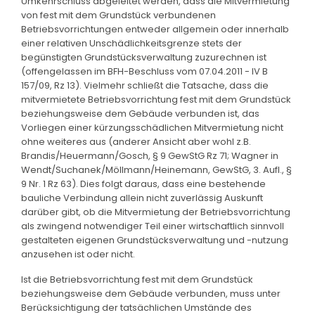
Umkehrschluss abgeleitet werden, dass die Mitvermietung
von fest mit dem Grundstück verbundenen
Betriebsvorrichtungen entweder allgemein oder innerhalb
einer relativen Unschädlichkeitsgrenze stets der
begünstigten Grundstücksverwaltung zuzurechnen ist
(offengelassen im BFH-Beschluss vom 07.04.2011 - IV B
157/09, Rz 13). Vielmehr schließt die Tatsache, dass die
mitvermietete Betriebsvorrichtung fest mit dem Grundstück
beziehungsweise dem Gebäude verbunden ist, das
Vorliegen einer kürzungsschädlichen Mitvermietung nicht
ohne weiteres aus (anderer Ansicht aber wohl z.B.
Brandis/Heuermann/Gosch, § 9 GewStG Rz 71; Wagner in
Wendt/Suchanek/Möllmann/Heinemann, GewStG, 3. Aufl., §
9 Nr. 1 Rz 63). Dies folgt daraus, dass eine bestehende
bauliche Verbindung allein nicht zuverlässig Auskunft
darüber gibt, ob die Mitvermietung der Betriebsvorrichtung
als zwingend notwendiger Teil einer wirtschaftlich sinnvoll
gestalteten eigenen Grundstücksverwaltung und -nutzung
anzusehen ist oder nicht.
Ist die Betriebsvorrichtung fest mit dem Grundstück
beziehungsweise dem Gebäude verbunden, muss unter
Berücksichtigung der tatsächlichen Umstände des