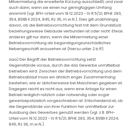
Mitvermietung die erweiterte Kürzung ausschließt, und zwar
auch dann, wenn sie einen nur geringfügigen Umfang
annimmt (vgl. BFH-Urteil vom 19.12.2023 - IV R 5/21, BFHE 283,
354, BStBl II 2024, 845, Rz 35, m.w.N.). Dies gilt unabhängig
davon, ob die Betriebsvorrichtung fest mit dem Grundstück
beziehungsweise Gebäude verbunden ist oder nicht. Etwas
anderes gilt nur dann, wenn die Mitvermietung einer
Betriebsvorrichtung als begünstigungsunschädliches
Nebengeschäft anzusehen ist (hierzu unter 2.b ff).
aaa) Der Begriff der Betriebsvorrichtung setzt
Gegenstände voraus, durch die das Gewerbe unmittelbar
betrieben wird. Zwischen der Betriebsvorrichtung und dem
Betriebsablauf muss ein ähnlich enger Zusammenhang
bestehen, wie er üblicherweise bei Maschinen gegeben ist.
Dagegen reicht es nicht aus, wenn eine Anlage für einen
Betrieb lediglich nützlich oder notwendig oder sogar
gewerbepolizeilich vorgeschrieben ist. Entscheidend ist, ob
die Gegenstände von ihrer Funktion her unmittelbar zur
Ausübung des Gewerbes genutzt werden (vgl. z.B. BFH-
Urteil vom 19.12.2023 - IV R 5/21, BFHE 283, 354, BStBl II 2024,
845, Rz 36, m.w.N.).