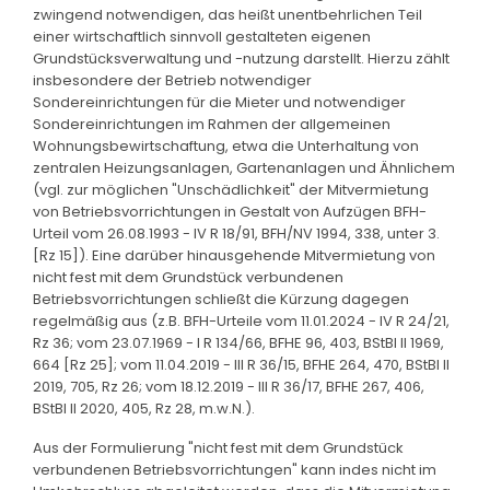
zwingend notwendigen, das heißt unentbehrlichen Teil
einer wirtschaftlich sinnvoll gestalteten eigenen
Grundstücksverwaltung und -nutzung darstellt. Hierzu zählt
insbesondere der Betrieb notwendiger
Sondereinrichtungen für die Mieter und notwendiger
Sondereinrichtungen im Rahmen der allgemeinen
Wohnungsbewirtschaftung, etwa die Unterhaltung von
zentralen Heizungsanlagen, Gartenanlagen und Ähnlichem
(vgl. zur möglichen "Unschädlichkeit" der Mitvermietung
von Betriebsvorrichtungen in Gestalt von Aufzügen BFH-
Urteil vom 26.08.1993 - IV R 18/91, BFH/NV 1994, 338, unter 3.
[Rz 15]). Eine darüber hinausgehende Mitvermietung von
nicht fest mit dem Grundstück verbundenen
Betriebsvorrichtungen schließt die Kürzung dagegen
regelmäßig aus (z.B. BFH-Urteile vom 11.01.2024 - IV R 24/21,
Rz 36; vom 23.07.1969 - I R 134/66, BFHE 96, 403, BStBl II 1969,
664 [Rz 25]; vom 11.04.2019 - III R 36/15, BFHE 264, 470, BStBl II
2019, 705, Rz 26; vom 18.12.2019 - III R 36/17, BFHE 267, 406,
BStBl II 2020, 405, Rz 28, m.w.N.).
Aus der Formulierung "nicht fest mit dem Grundstück
verbundenen Betriebsvorrichtungen" kann indes nicht im