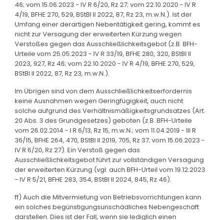
46; vom 15.06.2023 - IV R 6/20, Rz 27; vom 22.10.2020 - IV R
4/19, BFHE 270, 529, BStBl II 2022, 87, Rz 23, m.w.N.). Ist der
Umfang einer derartigen Nebentätigkeit gering, kommt es
nicht zur Versagung der erweiterten Kürzung wegen
Verstoßes gegen das Ausschließlichkeitsgebot (z.B. BFH-
Urteile vom 25.05.2023 - IV R 33/19, BFHE 280, 320, BStBl II
2023, 927, Rz 46; vom 22.10.2020 - IV R 4/19, BFHE 270, 529,
BStBl II 2022, 87, Rz 23, m.w.N.).
Im Übrigen sind von dem Ausschließlichkeitserfordernis
keine Ausnahmen wegen Geringfügigkeit, auch nicht
solche aufgrund des Verhältnismäßigkeitsgrundsatzes (Art.
20 Abs. 3 des Grundgesetzes) geboten (z.B. BFH-Urteile
vom 26.02.2014 - I R 6/13, Rz 15, m.w.N.; vom 11.04.2019 - III R
36/15, BFHE 264, 470, BStBl II 2019, 705, Rz 37; vom 15.06.2023 -
IV R 6/20, Rz 27). Ein Verstoß gegen das
Ausschließlichkeitsgebot führt zur vollständigen Versagung
der erweiterten Kürzung (vgl. auch BFH-Urteil vom 19.12.2023
- IV R 5/21, BFHE 283, 354, BStBl II 2024, 845, Rz 46).
ff) Auch die Mitvermietung von Betriebsvorrichtungen kann
ein solches begünstigungsunschädliches Nebengeschäft
darstellen. Dies ist der Fall, wenn sie lediglich einen