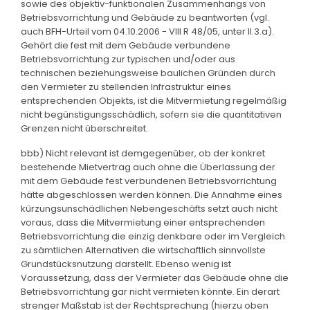
sowie des objektiv-funktionalen Zusammenhangs von
Betriebsvorrichtung und Gebäude zu beantworten (vgl.
auch BFH-Urteil vom 04.10.2006 - VIII R 48/05, unter II.3.a).
Gehört die fest mit dem Gebäude verbundene
Betriebsvorrichtung zur typischen und/oder aus
technischen beziehungsweise baulichen Gründen durch
den Vermieter zu stellenden Infrastruktur eines
entsprechenden Objekts, ist die Mitvermietung regelmäßig
nicht begünstigungsschädlich, sofern sie die quantitativen
Grenzen nicht überschreitet.
bbb) Nicht relevant ist demgegenüber, ob der konkret
bestehende Mietvertrag auch ohne die Überlassung der
mit dem Gebäude fest verbundenen Betriebsvorrichtung
hätte abgeschlossen werden können. Die Annahme eines
kürzungsunschädlichen Nebengeschäfts setzt auch nicht
voraus, dass die Mitvermietung einer entsprechenden
Betriebsvorrichtung die einzig denkbare oder im Vergleich
zu sämtlichen Alternativen die wirtschaftlich sinnvollste
Grundstücksnutzung darstellt. Ebenso wenig ist
Voraussetzung, dass der Vermieter das Gebäude ohne die
Betriebsvorrichtung gar nicht vermieten könnte. Ein derart
strenger Maßstab ist der Rechtsprechung (hierzu oben