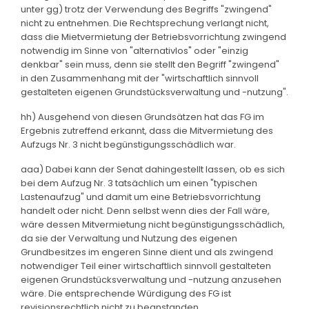
unter gg) trotz der Verwendung des Begriffs "zwingend"
nicht zu entnehmen. Die Rechtsprechung verlangt nicht,
dass die Mietvermietung der Betriebsvorrichtung zwingend
notwendig im Sinne von "alternativlos" oder "einzig
denkbar" sein muss, denn sie stellt den Begriff "zwingend"
in den Zusammenhang mit der "wirtschaftlich sinnvoll
gestalteten eigenen Grundstücksverwaltung und -nutzung".
hh) Ausgehend von diesen Grundsätzen hat das FG im
Ergebnis zutreffend erkannt, dass die Mitvermietung des
Aufzugs Nr. 3 nicht begünstigungsschädlich war.
aaa) Dabei kann der Senat dahingestellt lassen, ob es sich
bei dem Aufzug Nr. 3 tatsächlich um einen "typischen
Lastenaufzug" und damit um eine Betriebsvorrichtung
handelt oder nicht. Denn selbst wenn dies der Fall wäre,
wäre dessen Mitvermietung nicht begünstigungsschädlich,
da sie der Verwaltung und Nutzung des eigenen
Grundbesitzes im engeren Sinne dient und als zwingend
notwendiger Teil einer wirtschaftlich sinnvoll gestalteten
eigenen Grundstücksverwaltung und -nutzung anzusehen
wäre. Die entsprechende Würdigung des FG ist
revisionsrechtlich nicht zu beanstanden.