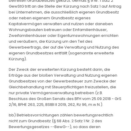
befreiten Grundbesitzes gekürzt. Gemäß § 9 Nr. 1 Satz 2
GewStG tritt an die Stelle der Kürzung nach Satz 1 auf Antrag
bei Unternehmen, die ausschließlich eigenen Grundbesitz
oder neben eigenem Grundbesitz eigenes
Kapitalvermögen verwalten und nutzen oder daneben
Wohnungsbauten betreuen oder Einfamilienhäuser,
Zweifamilienhäuser oder Eigentumswohnungen errichten
und veräußern, die Kürzung um den Teil des
Gewerbeertrags, der auf die Verwaltung und Nutzung des
eigenen Grundbesitzes entfällt (sogenannte erweiterte
Kürzung).
Der Zweck der erweiterten Kürzung besteht darin, die
Erträge aus der bloßen Verwaltung und Nutzung eigenen
Grundbesitzes von der Gewerbesteuer zum Zwecke der
Gleichbehandlung mit Steuerpflichtigen freizustellen, die
nur private Vermögensverwaltung betreiben (z.B.
Beschluss des Großen Senats des BFH vom 25.09.2018 - GrS
2/16, BFHE 263, 225, BStBl II 2019, 262, Rz 96, m.w.N.).
bb) Betriebsvorrichtungen zählen bewertungsrechtlich
nicht zum Grundbesitz (§ 68 Abs. 2 Satz 1 Nr. 2 des
Bewertungsgesetzes --BewG--), so dass deren