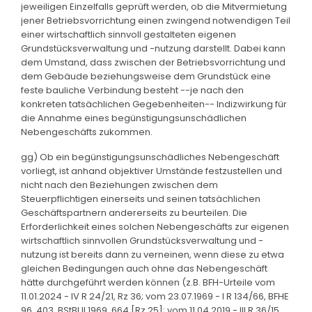
jeweiligen Einzelfalls geprüft werden, ob die Mitvermietung
jener Betriebsvorrichtung einen zwingend notwendigen Teil
einer wirtschaftlich sinnvoll gestalteten eigenen
Grundstücksverwaltung und -nutzung darstellt. Dabei kann
dem Umstand, dass zwischen der Betriebsvorrichtung und
dem Gebäude beziehungsweise dem Grundstück eine
feste bauliche Verbindung besteht --je nach den
konkreten tatsächlichen Gegebenheiten-- Indizwirkung für
die Annahme eines begünstigungsunschädlichen
Nebengeschäfts zukommen.
gg) Ob ein begünstigungsunschädliches Nebengeschäft
vorliegt, ist anhand objektiver Umstände festzustellen und
nicht nach den Beziehungen zwischen dem
Steuerpflichtigen einerseits und seinen tatsächlichen
Geschäftspartnern andererseits zu beurteilen. Die
Erforderlichkeit eines solchen Nebengeschäfts zur eigenen
wirtschaftlich sinnvollen Grundstücksverwaltung und -
nutzung ist bereits dann zu verneinen, wenn diese zu etwa
gleichen Bedingungen auch ohne das Nebengeschäft
hätte durchgeführt werden können (z.B. BFH-Urteile vom
11.01.2024 - IV R 24/21, Rz 36; vom 23.07.1969 - I R 134/66, BFHE
96, 403, BStBl II 1969, 664 [Rz 25]; vom 11.04.2019 - III R 36/15,