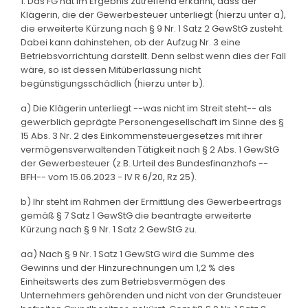
1. Das FG hat im Ergebnis zutreffend erkannt, dass der
Klägerin, die der Gewerbesteuer unterliegt (hierzu unter a),
die erweiterte Kürzung nach § 9 Nr. 1 Satz 2 GewStG zusteht.
Dabei kann dahinstehen, ob der Aufzug Nr. 3 eine
Betriebsvorrichtung darstellt. Denn selbst wenn dies der Fall
wäre, so ist dessen Mitüberlassung nicht
begünstigungsschädlich (hierzu unter b).
a) Die Klägerin unterliegt --was nicht im Streit steht-- als
gewerblich geprägte Personengesellschaft im Sinne des §
15 Abs. 3 Nr. 2 des Einkommensteuergesetzes mit ihrer
vermögensverwaltenden Tätigkeit nach § 2 Abs. 1 GewStG
der Gewerbesteuer (z.B. Urteil des Bundesfinanzhofs --
BFH-- vom 15.06.2023 - IV R 6/20, Rz 25).
b) Ihr steht im Rahmen der Ermittlung des Gewerbeertrags
gemäß § 7 Satz 1 GewStG die beantragte erweiterte
Kürzung nach § 9 Nr. 1 Satz 2 GewStG zu.
aa) Nach § 9 Nr. 1 Satz 1 GewStG wird die Summe des
Gewinns und der Hinzurechnungen um 1,2 % des
Einheitswerts des zum Betriebsvermögen des
Unternehmers gehörenden und nicht von der Grundsteuer