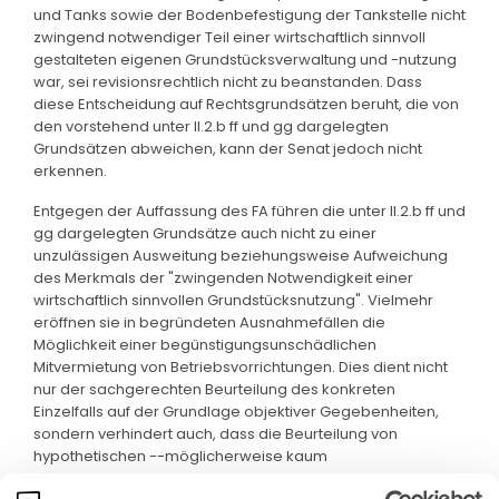
und Tanks sowie der Bodenbefestigung der Tankstelle nicht
zwingend notwendiger Teil einer wirtschaftlich sinnvoll
gestalteten eigenen Grundstücksverwaltung und -nutzung
war, sei revisionsrechtlich nicht zu beanstanden. Dass
diese Entscheidung auf Rechtsgrundsätzen beruht, die von
den vorstehend unter II.2.b ff und gg dargelegten
Grundsätzen abweichen, kann der Senat jedoch nicht
erkennen.
Entgegen der Auffassung des FA führen die unter II.2.b ff und
gg dargelegten Grundsätze auch nicht zu einer
unzulässigen Ausweitung beziehungsweise Aufweichung
des Merkmals der "zwingenden Notwendigkeit einer
wirtschaftlich sinnvollen Grundstücksnutzung". Vielmehr
eröffnen sie in begründeten Ausnahmefällen die
Möglichkeit einer begünstigungsunschädlichen
Mitvermietung von Betriebsvorrichtungen. Dies dient nicht
nur der sachgerechten Beurteilung des konkreten
Einzelfalls auf der Grundlage objektiver Gegebenheiten,
sondern verhindert auch, dass die Beurteilung von
hypothetischen --möglicherweise kaum
realitätsgerechten-- Alternativnutzungen abhängig ist.