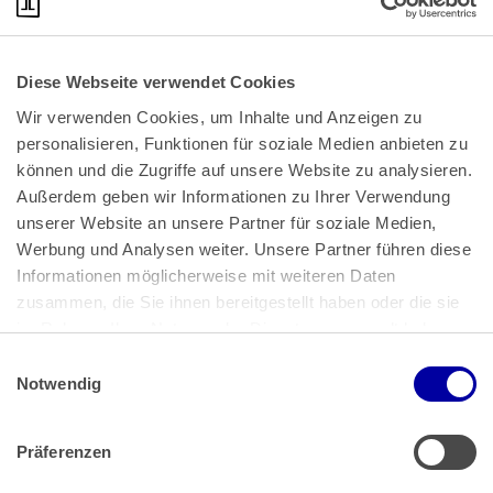
Diese Webseite verwendet Cookies
Wir verwenden Cookies, um Inhalte und Anzeigen zu 
personalisieren, Funktionen für soziale Medien anbieten zu 
können und die Zugriffe auf unsere Website zu analysieren. 
Außerdem geben wir Informationen zu Ihrer Verwendung 
unserer Website an unsere Partner für soziale Medien, 
Bundeskanzlerplatz 2
Werbung und Analysen weiter. Unsere Partner führen diese 
53113 Bonn
Informationen möglicherweise mit weiteren Daten 
zusammen, die Sie ihnen bereitgestellt haben oder die sie 
Pressemitteilungen
AGB
|
im Rahmen Ihrer Nutzung der Dienste gesammelt haben.
Impressum
Datenschutz
|
Einwilligungsauswahl
Impressum
 | 
Datenschutz
Notwendig
Präferenzen
Zahlung & Versand