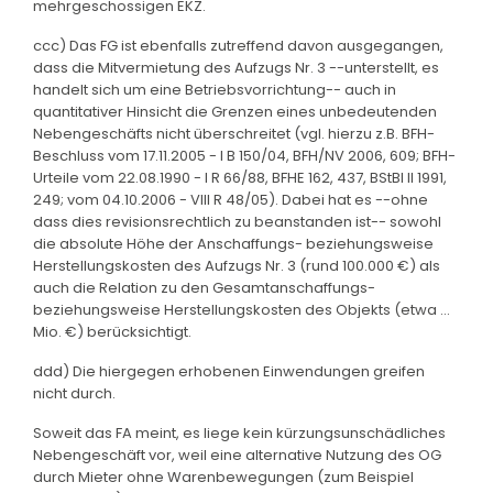
mehrgeschossigen EKZ.
ccc) Das FG ist ebenfalls zutreffend davon ausgegangen,
dass die Mitvermietung des Aufzugs Nr. 3 --unterstellt, es
handelt sich um eine Betriebsvorrichtung-- auch in
quantitativer Hinsicht die Grenzen eines unbedeutenden
Nebengeschäfts nicht überschreitet (vgl. hierzu z.B. BFH-
Beschluss vom 17.11.2005 - I B 150/04, BFH/NV 2006, 609; BFH-
Urteile vom 22.08.1990 - I R 66/88, BFHE 162, 437, BStBl II 1991,
249; vom 04.10.2006 - VIII R 48/05). Dabei hat es --ohne
dass dies revisionsrechtlich zu beanstanden ist-- sowohl
die absolute Höhe der Anschaffungs- beziehungsweise
Herstellungskosten des Aufzugs Nr. 3 (rund 100.000 €) als
auch die Relation zu den Gesamtanschaffungs-
beziehungsweise Herstellungskosten des Objekts (etwa ...
Mio. €) berücksichtigt.
ddd) Die hiergegen erhobenen Einwendungen greifen
nicht durch.
Soweit das FA meint, es liege kein kürzungsunschädliches
Nebengeschäft vor, weil eine alternative Nutzung des OG
durch Mieter ohne Warenbewegungen (zum Beispiel