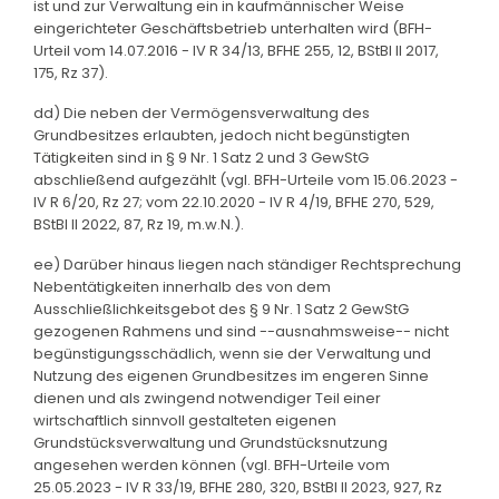
ist und zur Verwaltung ein in kaufmännischer Weise
eingerichteter Geschäftsbetrieb unterhalten wird (BFH-
Urteil vom 14.07.2016 - IV R 34/13, BFHE 255, 12, BStBl II 2017,
175, Rz 37).
dd) Die neben der Vermögensverwaltung des
Grundbesitzes erlaubten, jedoch nicht begünstigten
Tätigkeiten sind in § 9 Nr. 1 Satz 2 und 3 GewStG
abschließend aufgezählt (vgl. BFH-Urteile vom 15.06.2023 -
IV R 6/20, Rz 27; vom 22.10.2020 - IV R 4/19, BFHE 270, 529,
BStBl II 2022, 87, Rz 19, m.w.N.).
ee) Darüber hinaus liegen nach ständiger Rechtsprechung
Nebentätigkeiten innerhalb des von dem
Ausschließlichkeitsgebot des § 9 Nr. 1 Satz 2 GewStG
gezogenen Rahmens und sind --ausnahmsweise-- nicht
begünstigungsschädlich, wenn sie der Verwaltung und
Nutzung des eigenen Grundbesitzes im engeren Sinne
dienen und als zwingend notwendiger Teil einer
wirtschaftlich sinnvoll gestalteten eigenen
Grundstücksverwaltung und Grundstücksnutzung
angesehen werden können (vgl. BFH-Urteile vom
25.05.2023 - IV R 33/19, BFHE 280, 320, BStBl II 2023, 927, Rz