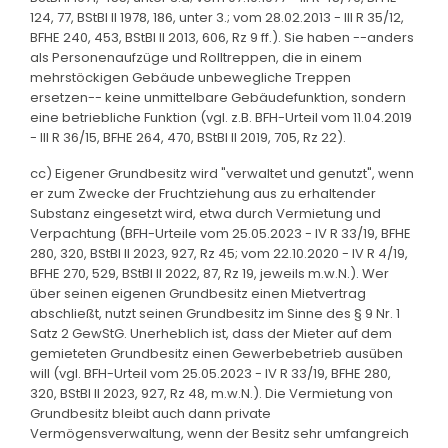
124, 77, BStBl II 1978, 186, unter 3.; vom 28.02.2013 - III R 35/12,
BFHE 240, 453, BStBl II 2013, 606, Rz 9 ff.). Sie haben --anders
als Personenaufzüge und Rolltreppen, die in einem
mehrstöckigen Gebäude unbewegliche Treppen
ersetzen-- keine unmittelbare Gebäudefunktion, sondern
eine betriebliche Funktion (vgl. z.B. BFH-Urteil vom 11.04.2019
- III R 36/15, BFHE 264, 470, BStBl II 2019, 705, Rz 22).
cc) Eigener Grundbesitz wird "verwaltet und genutzt", wenn
er zum Zwecke der Fruchtziehung aus zu erhaltender
Substanz eingesetzt wird, etwa durch Vermietung und
Verpachtung (BFH-Urteile vom 25.05.2023 - IV R 33/19, BFHE
280, 320, BStBl II 2023, 927, Rz 45; vom 22.10.2020 - IV R 4/19,
BFHE 270, 529, BStBl II 2022, 87, Rz 19, jeweils m.w.N.). Wer
über seinen eigenen Grundbesitz einen Mietvertrag
abschließt, nutzt seinen Grundbesitz im Sinne des § 9 Nr. 1
Satz 2 GewStG. Unerheblich ist, dass der Mieter auf dem
gemieteten Grundbesitz einen Gewerbebetrieb ausüben
will (vgl. BFH-Urteil vom 25.05.2023 - IV R 33/19, BFHE 280,
320, BStBl II 2023, 927, Rz 48, m.w.N.). Die Vermietung von
Grundbesitz bleibt auch dann private
Vermögensverwaltung, wenn der Besitz sehr umfangreich