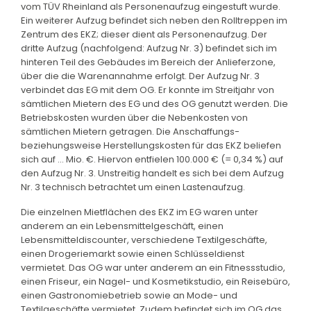
vom TÜV Rheinland als Personenaufzug eingestuft wurde.
Ein weiterer Aufzug befindet sich neben den Rolltreppen im
Zentrum des EKZ; dieser dient als Personenaufzug. Der
dritte Aufzug (nachfolgend: Aufzug Nr. 3) befindet sich im
hinteren Teil des Gebäudes im Bereich der Anlieferzone,
über die die Warenannahme erfolgt. Der Aufzug Nr. 3
verbindet das EG mit dem OG. Er konnte im Streitjahr von
sämtlichen Mietern des EG und des OG genutzt werden. Die
Betriebskosten wurden über die Nebenkosten von
sämtlichen Mietern getragen. Die Anschaffungs-
beziehungsweise Herstellungskosten für das EKZ beliefen
sich auf ... Mio. €. Hiervon entfielen 100.000 € (= 0,34 %) auf
den Aufzug Nr. 3. Unstreitig handelt es sich bei dem Aufzug
Nr. 3 technisch betrachtet um einen Lastenaufzug.
Die einzelnen Mietflächen des EKZ im EG waren unter
anderem an ein Lebensmittelgeschäft, einen
Lebensmitteldiscounter, verschiedene Textilgeschäfte,
einen Drogeriemarkt sowie einen Schlüsseldienst
vermietet. Das OG war unter anderem an ein Fitnessstudio,
einen Friseur, ein Nagel- und Kosmetikstudio, ein Reisebüro,
einen Gastronomiebetrieb sowie an Mode- und
Textilgeschäfte vermietet. Zudem befindet sich im OG das