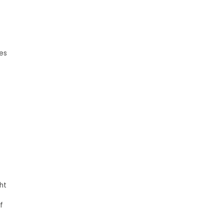
ses
ht
f