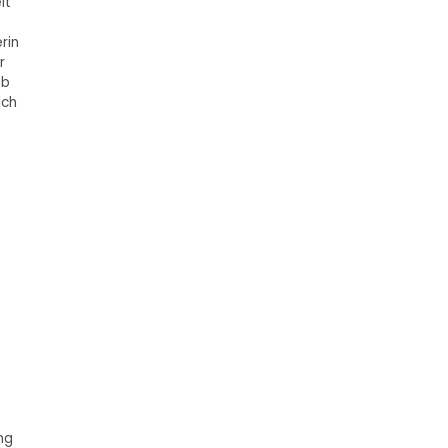
it
rin
r
ub
ach
ng