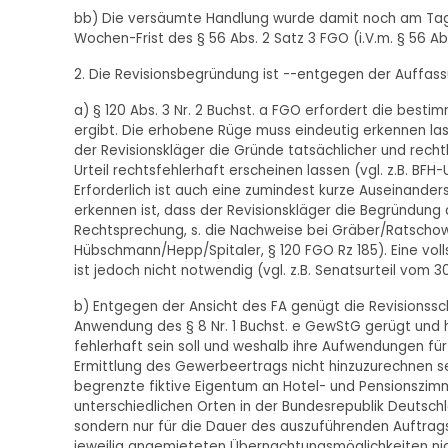
bb) Die versäumte Handlung wurde damit noch am Tag 
Wochen-Frist des § 56 Abs. 2 Satz 3 FGO (i.V.m. § 56 Ab
2. Die Revisionsbegründung ist --entgegen der Auffas
a) § 120 Abs. 3 Nr. 2 Buchst. a FGO erfordert die bes
ergibt. Die erhobene Rüge muss eindeutig erkennen lass
der Revisionskläger die Gründe tatsächlicher und rechtl
Urteil rechtsfehlerhaft erscheinen lassen (vgl. z.B. BFH-U
Erforderlich ist auch eine zumindest kurze Auseinande
erkennen ist, dass der Revisionskläger die Begründung 
Rechtsprechung, s. die Nachweise bei Gräber/Ratschow, Fi
Hübschmann/Hepp/Spitaler, § 120 FGO Rz 185). Eine vo
ist jedoch nicht notwendig (vgl. z.B. Senatsurteil vom 30.10
b) Entgegen der Ansicht des FA genügt die Revisionssch
Anwendung des § 8 Nr. 1 Buchst. e GewStG gerügt und h
fehlerhaft sein soll und weshalb ihre Aufwendungen fü
Ermittlung des Gewerbeertrags nicht hinzuzurechnen sei
begrenzte fiktive Eigentum an Hotel- und Pensionszi
unterschiedlichen Orten in der Bundesrepublik Deutschlan
sondern nur für die Dauer des auszuführenden Auftrag
jeweilig angemieteten Übernachtungsmöglichkeiten nic