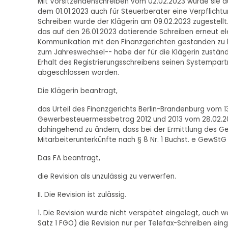
Mit Vorsitzendenschreiben vom 02.02.2023 wurde sie a
dem 01.01.2023 auch für Steuerberater eine Verpflichtu
Schreiben wurde der Klägerin am 09.02.2023 zugestellt
das auf den 26.01.2023 datierende Schreiben erneut elekt
Kommunikation mit den Finanzgerichten gestanden zu 
zum Jahreswechsel-- habe der für die Klägerin zuständ
Erhalt des Registrierungsschreibens seinen Systempartn
abgeschlossen worden.
Die Klägerin beantragt,
das Urteil des Finanzgerichts Berlin-Brandenburg vom 1
Gewerbesteuermessbetrag 2012 und 2013 vom 28.02.201
dahingehend zu ändern, dass bei der Ermittlung des 
Mitarbeiterunterkünfte nach § 8 Nr. 1 Buchst. e GewStG fü
Das FA beantragt,
die Revision als unzulässig zu verwerfen.
II. Die Revision ist zulässig.
1. Die Revision wurde nicht verspätet eingelegt, auch we
Satz 1 FGO) die Revision nur per Telefax-Schreiben eing