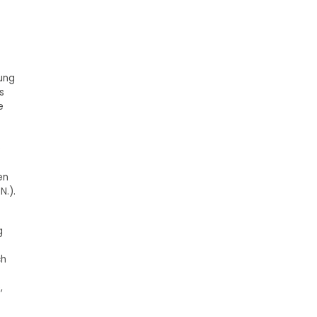
zung
s
e
e
en
N.).
g
ch
,