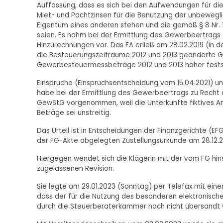
Auffassung, dass es sich bei den Aufwendungen für di
Miet- und Pachtzinsen für die Benutzung der unbewegl
Eigentum eines anderen stehen und die gemäß § 8 Nr.
seien. Es nahm bei der Ermittlung des Gewerbeertrag
Hinzurechnungen vor. Das FA erließ am 28.02.2019 (in de
die Besteuerungszeiträume 2012 und 2013 geänderte 
Gewerbesteuermessbeträge 2012 und 2013 höher fests
Einsprüche (Einspruchsentscheidung vom 15.04.2021) un
habe bei der Ermittlung des Gewerbeertrags zu Recht d
GewStG vorgenommen, weil die Unterkünfte fiktives Anl
Beträge sei unstreitig.
Das Urteil ist in Entscheidungen der Finanzgerichte (EFG
der FG-Akte abgelegten Zustellungsurkunde am 28.12.2
Hiergegen wendet sich die Klägerin mit der vom FG hi
zugelassenen Revision.
Sie legte am 29.01.2023 (Sonntag) per Telefax mit einem
dass der für die Nutzung des besonderen elektronisch
durch die Steuerberaterkammer noch nicht übersandt 