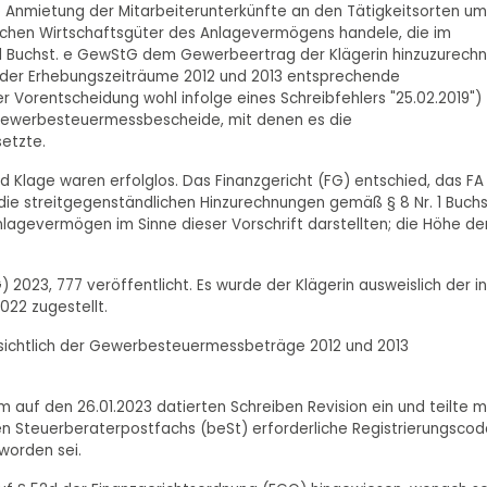
e Anmietung der Mitarbeiterunterkünfte an den Tätigkeitsorten um
ichen Wirtschaftsgüter des Anlagevermögens handele, die im
 1 Buchst. e GewStG dem Gewerbeertrag der Klägerin hinzuzurech
s der Erhebungszeiträume 2012 und 2013 entsprechende
r Vorentscheidung wohl infolge eines Schreibfehlers "25.02.2019") 
Gewerbesteuermessbescheide, mit denen es die
etzte.
d Klage waren erfolglos. Das Finanzgericht (FG) entschied, das FA
ie streitgegenständlichen Hinzurechnungen gemäß § 8 Nr. 1 Buchs
agevermögen im Sinne dieser Vorschrift darstellten; die Höhe de
) 2023, 777 veröffentlicht. Es wurde der Klägerin ausweislich der in
022 zugestellt.
nsichtlich der Gewerbesteuermessbeträge 2012 und 2013
 auf den 26.01.2023 datierten Schreiben Revision ein und teilte mi
en Steuerberaterpostfachs (beSt) erforderliche Registrierungscod
worden sei.