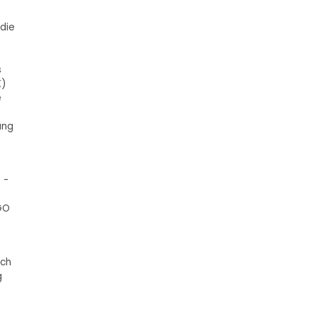
 die
s
K)
e
ung
 -
FGO
ich
g