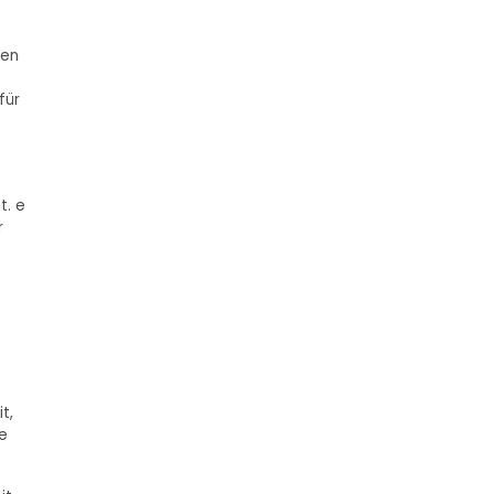
nen
für
t. e
r
t,
e