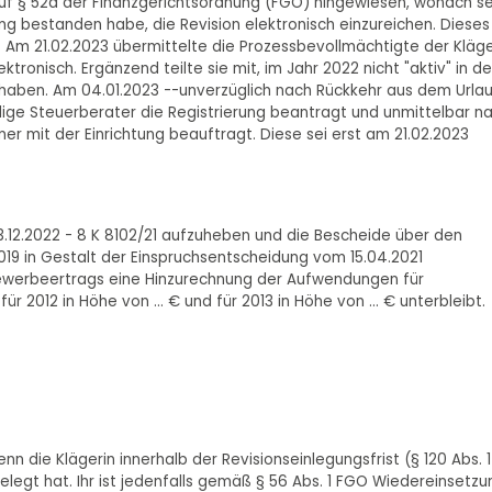
uf § 52d der Finanzgerichtsordnung (FGO) hingewiesen, wonach se
ng bestanden habe, die Revision elektronisch einzureichen. Dieses
. Am 21.02.2023 übermittelte die Prozessbevollmächtigte der Kläge
ronisch. Ergänzend teilte sie mit, im Jahr 2022 nicht "aktiv" in de
haben. Am 04.01.2023 --unverzüglich nach Rückkehr aus dem Urla
ige Steuerberater die Registrierung beantragt und unmittelbar n
er mit der Einrichtung beauftragt. Diese sei erst am 21.02.2023
3.12.2022 - 8 K 8102/21 aufzuheben und die Bescheide über den
9 in Gestalt der Einspruchsentscheidung vom 15.04.2021
Gewerbeertrags eine Hinzurechnung der Aufwendungen für
r 2012 in Höhe von ... € und für 2013 in Höhe von ... € unterbleibt.
nn die Klägerin innerhalb der Revisionseinlegungsfrist (§ 120 Abs. 1
elegt hat. Ihr ist jedenfalls gemäß § 56 Abs. 1 FGO Wiedereinsetzu