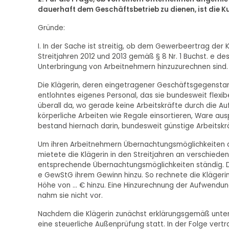
dauerhaft dem Geschäftsbetrieb zu dienen, ist die 
Gründe:
I. In der Sache ist streitig, ob dem Gewerbeertrag der K
Streitjahren 2012 und 2013 gemäß § 8 Nr. 1 Buchst. 
Unterbringung von Arbeitnehmern hinzuzurechnen sind.
Die Klägerin, deren eingetragener Geschäftsgegenstand 
entlohntes eigenes Personal, das sie bundesweit flexibe
überall da, wo gerade keine Arbeitskräfte durch die Au
körperliche Arbeiten wie Regale einsortieren, Ware a
bestand hiernach darin, bundesweit günstige Arbeitskr
Um ihren Arbeitnehmern Übernachtungsmöglichkeiten da
mietete die Klägerin in den Streitjahren an verschiede
entsprechende Übernachtungsmöglichkeiten ständig. Die
e GewStG ihrem Gewinn hinzu. So rechnete die Klägeri
Höhe von ... € hinzu. Eine Hinzurechnung der Aufwen
nahm sie nicht vor.
Nachdem die Klägerin zunächst erklärungsgemäß unter
eine steuerliche Außenprüfung statt. In der Folge vert