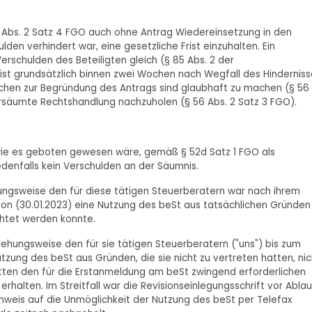
6 Abs. 2 Satz 4 FGO auch ohne Antrag Wiedereinsetzung in den
en verhindert war, eine gesetzliche Frist einzuhalten. Ein
schulden des Beteiligten gleich (§ 85 Abs. 2 der
g ist grundsätzlich binnen zwei Wochen nach Wegfall des Hindernis
tsachen zur Begründung des Antrags sind glaubhaft zu machen (§ 56
 versäumte Rechtshandlung nachzuholen (§ 56 Abs. 2 Satz 3 FGO).
, wie es geboten gewesen wäre, gemäß § 52d Satz 1 FGO als
edenfalls kein Verschulden an der Säumnis.
hungsweise den für diese tätigen Steuerberatern war nach ihrem
ision (30.01.2023) eine Nutzung des beSt aus tatsächlichen Gründen
ichtet werden konnte.
ehungsweise den für sie tätigen Steuerberatern ("uns") bis zum
utzung des beSt aus Gründen, die sie nicht zu vertreten hatten, nic
hatten den für die Erstanmeldung am beSt zwingend erforderlichen
 erhalten. Im Streitfall war die Revisionseinlegungsschrift vor Ablau
Hinweis auf die Unmöglichkeit der Nutzung des beSt per Telefax