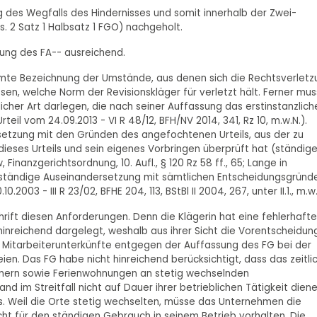
des Wegfalls des Hindernisses und somit innerhalb der Zwei-
s. 2 Satz 1 Halbsatz 1 FGO) nachgeholt.
sung des FA-- ausreichend.
timmte Bezeichnung der Umstände, aus denen sich die Rechtsverlet
en, welche Norm der Revisionskläger für verletzt hält. Ferner mus
icher Art darlegen, die nach seiner Auffassung das erstinstanzlich
rteil vom 24.09.2013 - VI R 48/12, BFH/NV 2014, 341, Rz 10, m.w.N.).
rsetzung mit den Gründen des angefochtenen Urteils, aus der zu
dieses Urteils und sein eigenes Vorbringen überprüft hat (ständig
nanzgerichtsordnung, 10. Aufl., § 120 Rz 58 ff., 65; Lange in
llständige Auseinandersetzung mit sämtlichen Entscheidungsgründ
.2003 - III R 23/02, BFHE 204, 113, BStBl II 2004, 267, unter II.1., m.w.
rift diesen Anforderungen. Denn die Klägerin hat eine fehlerhafte
inreichend dargelegt, weshalb aus ihrer Sicht die Vorentscheidun
r Mitarbeiterunterkünfte entgegen der Auffassung des FG bei der
en. Das FG habe nicht hinreichend berücksichtigt, dass das zeitli
mmern sowie Ferienwohnungen an stetig wechselnden
d im Streitfall nicht auf Dauer ihrer betrieblichen Tätigkeit diene
s. Weil die Orte stetig wechselten, müsse das Unternehmen die
ht für den ständigen Gebrauch in seinem Betrieb vorhalten. Die