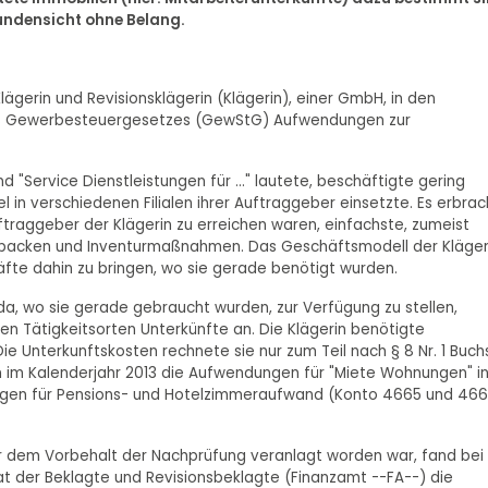
Kundensicht ohne Belang.
lägerin und Revisionsklägerin (Klägerin), einer GmbH, in den
e des Gewerbesteuergesetzes (GewStG) Aufwendungen zur
"Service Dienstleistungen für ..." lautete, beschäftigte gering
l in verschiedenen Filialen ihrer Auftraggeber einsetzte. Es erbra
ftraggeber der Klägerin zu erreichen waren, einfachste, zumeist
uspacken und Inventurmaßnahmen. Das Geschäftsmodell der Kläger
äfte dahin zu bringen, wo sie gerade benötigt wurden.
, wo sie gerade gebraucht wurden, zur Verfügung zu stellen,
nen Tätigkeitsorten Unterkünfte an. Die Klägerin benötigte
 Unterkunftskosten rechnete sie nur zum Teil nach § 8 Nr. 1 Buchs
n im Kalenderjahr 2013 die Aufwendungen für "Miete Wohnungen" i
dungen für Pensions- und Hotelzimmeraufwand (Konto 4665 und 46
 dem Vorbehalt der Nachprüfung veranlagt worden war, fand bei 
rat der Beklagte und Revisionsbeklagte (Finanzamt --FA--) die