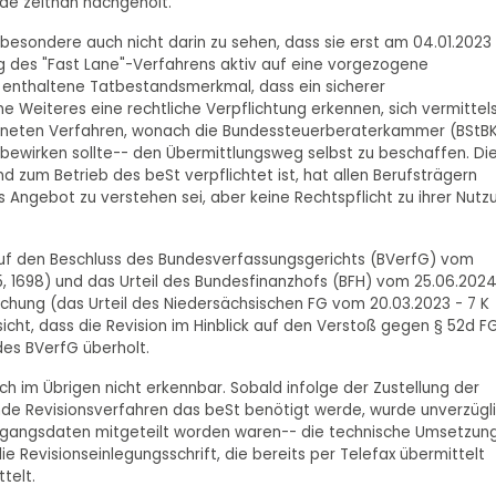
de zeitnah nachgeholt.
sbesondere auch nicht darin zu sehen, dass sie erst am 04.01.2023
ng des "Fast Lane"-Verfahrens aktiv auf eine vorgezogene
GO enthaltene Tatbestandsmerkmal, dass ein sicherer
ne Weiteres eine rechtliche Verpflichtung erkennen, sich vermittel
hneten Verfahren, wonach die Bundessteuerberaterkammer (BStB
 bewirken sollte-- den Übermittlungsweg selbst zu beschaffen. Di
nd zum Betrieb des beSt verpflichtet ist, hat allen Berufsträgern
als Angebot zu verstehen sei, aber keine Rechtspflicht zu ihrer Nutz
uf den Beschluss des Bundesverfassungsgerichts (BVerfG) vom
5, 1698) und das Urteil des Bundesfinanzhofs (BFH) vom 25.06.2024
echung (das Urteil des Niedersächsischen FG vom 20.03.2023 - 7 K
nsicht, dass die Revision im Hinblick auf den Verstoß gegen § 52d 
 des BVerfG überholt.
ch im Übrigen nicht erkennbar. Sobald infolge der Zustellung der
nde Revisionsverfahren das beSt benötigt werde, wurde unverzügl
gangsdaten mitgeteilt worden waren-- die technische Umsetzun
 Revisionseinlegungsschrift, die bereits per Telefax übermittelt
telt.