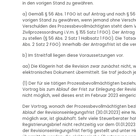
in den vorigen Stand zu gewähren.
a) Gemäß § 56 Abs. 1 FGO ist auf Antrag und nach § 5
vorigen Stand zu gewähren, wenn jemand ohne Verschuld
Verschulden des Prozessbevollmächtigten steht dem Ver
Zivilprozessordnung i.V.m. § 155 Satz 1 FGO). Der Antra
zu stellen (§ 56 Abs. 2 Satz 1 Halbsatz 1 FGO). Die Ta
Abs. 2 Satz 2 FGO). Innerhalb der Antragsfrist ist die
b) Im Streitfall liegen diese Voraussetzungen vor.
aa) Die Klägerin hat die Revision zwar zunächst nicht
elektronisches Dokument übermittelt. Sie traf jedoch j
(1) Der für sie tätigen Prozessbevollmächtigten bezie
Vortrag bis zum Ablauf der Frist zur Einlegung der Rev
nicht möglich, weil dieses erst im Februar 2023 einger
Der Vortrag, wonach der Prozessbevollmächtigten bezi
Ablauf der Revisionseinlegungsfrist (30.01.2023) eine N
möglich war, ist glaubhaft. Sehr viele Steuerberater 
Registrierungsbrief nicht rechtzeitig vor dem 01.01.2023
der Revisionseinlegungsfrist fertig gestellt und unter 