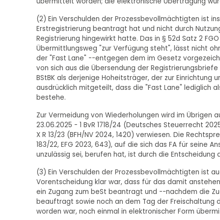
übermittelt worden; die elektronische Übertragung wur
(2) Ein Verschulden der Prozessbevollmächtigten ist in
Erstregistrierung beantragt hat und nicht durch Nutzu
Registrierung hingewirkt hatte. Das in § 52d Satz 2 F
Übermittlungsweg "zur Verfügung steht", lässt nicht oh
der "Fast Lane" --entgegen dem im Gesetz vorgezeic
von sich aus die Übersendung der Registrierungsbriefe
BStBK als derjenige Hoheitsträger, der zur Einrichtung u
ausdrücklich mitgeteilt, dass die "Fast Lane" lediglich 
bestehe.
Zur Vermeidung von Wiederholungen wird im Übrigen a
23.06.2025 - 1 BvR 1718/24 (Deutsches Steuerrecht 202
X R 13/23 (BFH/NV 2024, 1420) verwiesen. Die Rechtspr
183/22, EFG 2023, 643), auf die sich das FA für seine A
unzulässig sei, berufen hat, ist durch die Entscheidung
(3) Ein Verschulden der Prozessbevollmächtigten ist au
Vorentscheidung klar war, dass für das damit anstehe
ein Zugang zum beSt beantragt und --nachdem die Zu
beauftragt sowie noch an dem Tag der Freischaltung die
worden war, noch einmal in elektronischer Form übermit