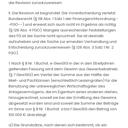
die Revision zurückzuweisen.
II. Die Revision ist begründet. Die Vorentscheidung verletzt
Bundesrecht (§ 118 Abs. 1 Satz 1 der Finanzgerichtsordnung -
-FGO--) und erweist sich auch nicht im Ergebnis als richtig
(§ 126 Abs. 4 FGO). Mangels ausreichender Feststellungen
des FG ist die Sache nicht spruchreif. Sie ist deshalb
aufzuheben und die Sache zur erneuten Verhandlung und
Entscheidung zurückzuverweisen (§ 126 Abs. 3 Satz 1 Nr. 2
FGO).
1. Nach § 8 Nr. 1 Buchst. e GewStG in der in den Streitjahren
geltenden Fassung wird dem Gewinn aus Gewerbebetrieb
(§ 7 GewStG) ein Viertel der Summe aus der Hälfte der
Miet- und Pachtzinsen (einschließlich Leasingraten) für die
Benutzung der unbeweglichen Wirtschaftsgüter des
Anlagevermögens, die im Eigentum eines anderen stehen,
hinzugerechnet, soweit sie bei der Ermittlung des Gewinns
abgesetzt worden sind und soweit die Summe der Beträge
im Sinne von § 8 Nr. 1 Buchst. a bis f GewStG den Betrag von
100.000 € übersteigt.
a) Die Grundsätze, nach denen sich bestimmt, ob ein