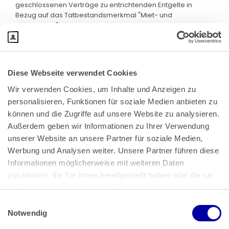
geschlossenen Verträge zu entrichtenden Entgelte in
Bezug auf das Tatbestandsmerkmal "Miet- und
Pachtzinsen".
Diese Webseite verwendet Cookies
Wir verwenden Cookies, um Inhalte und Anzeigen zu 
personalisieren, Funktionen für soziale Medien anbieten zu 
können und die Zugriffe auf unsere Website zu analysieren. 
Außerdem geben wir Informationen zu Ihrer Verwendung 
unserer Website an unsere Partner für soziale Medien, 
Bundeskanzlerplatz 2
Werbung und Analysen weiter. Unsere Partner führen diese 
53113 Bonn
Informationen möglicherweise mit weiteren Daten 
zusammen, die Sie ihnen bereitgestellt haben oder die sie 
Pressemitteilungen
AGB
|
im Rahmen Ihrer Nutzung der Dienste gesammelt haben.
Impressum
Datenschutz
|
Einwilligungsauswahl
Impressum
 | 
Datenschutz
Notwendig