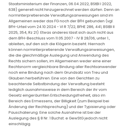
Staatsministerium der Finanzen, 06.04.2022, BStBl I 2022,
638) generell nicht hinzugerechnet werden dürfen. Denn an
norminterpretierende Verwaltungsanweisungen sind im
Allgemeinen weder das FG noch der BFH gebunden (vgl.
BFH-Urteil vom 24.10.2024 - VI R 7/22, BFHE 286, 441, BStBl II
2025, 354, Rz 21). Etwas anderes lässt sich auch nicht aus
dem BFH-Beschluss vom 11.05.2007 - IV B 28/06, unter 1.,
ableiten, auf den sich die Klägerin bezieht. Hiernach
können norminterpretierende Verwaltungsanweisungen,
die die gleichmäßige Auslegung und Anwendung des
Rechts sichern sollen, im Allgemeinen weder eine einer
Rechtsnorm vergleichbare Bindung aller Rechtsanwender
noch eine Bindung nach dem Grundsatz von Treu und
Glauben herbeiführen. Eine von den Gerichten zu
beachtende Selbstbindung der Verwaltung besteht
lediglich ausnahmsweise in dem Bereich der ihr vom
Gesetz eingeräumten Entscheidungsfreiheit, also im
Bereich des Ermessens, der Billigkeit (zum Beispiel bei
Änderung der Rechtsprechung) und der Typisierung oder
Pauschalierung. Eine solche Ausnahme ist bei der
Auslegung des § 8 Nr. 1 Buchst. e GewStG jedoch nicht
einschlägig.