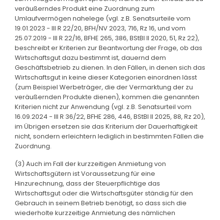
veräußerndes Produkt eine Zuordnung zum
Umlaufvermögen nahelege (vgl. z.B. Senatsurteile vom
19.01.2023 - III R 22/20, BFH/NV 2023, 716, Rz 16, und vom
25.07.2019 - III R 22/16, BFHE 265, 386, BStBl II 2020, 51, Rz 22),
beschreibt er Kriterien zur Beantwortung der Frage, ob das
Wirtschaftsgut dazu bestimmt ist, dauernd dem
Geschäftsbetrieb zu dienen. In den Fällen, in denen sich das
Wirtschaftsgut in keine dieser Kategorien einordnen lässt
(zum Beispiel Werbeträger, die der Vermarktung der zu
veräußernden Produkte dienen), kommen die genannten
Kriterien nicht zur Anwendung (vgl. z.B. Senatsurteil vom
16.09.2024 - III R 36/22, BFHE 286, 446, BStBl II 2025, 88, Rz 20),
im Übrigen ersetzen sie das Kriterium der Dauerhaftigkeit
nicht, sondern erleichtern lediglich in bestimmten Fällen die
Zuordnung.
(3) Auch im Fall der kurzzeitigen Anmietung von
Wirtschaftsgütern ist Voraussetzung für eine
Hinzurechnung, dass der Steuerpflichtige das
Wirtschaftsgut oder die Wirtschaftsgüter ständig für den
Gebrauch in seinem Betrieb benötigt, so dass sich die
wiederholte kurzzeitige Anmietung des nämlichen