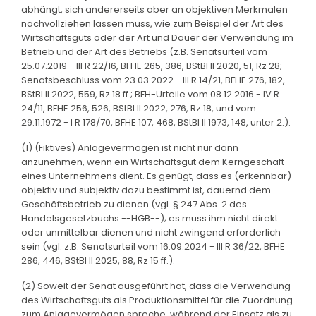
abhängt, sich andererseits aber an objektiven Merkmalen
nachvollziehen lassen muss, wie zum Beispiel der Art des
Wirtschaftsguts oder der Art und Dauer der Verwendung im
Betrieb und der Art des Betriebs (z.B. Senatsurteil vom
25.07.2019 - III R 22/16, BFHE 265, 386, BStBl II 2020, 51, Rz 28;
Senatsbeschluss vom 23.03.2022 - III R 14/21, BFHE 276, 182,
BStBl II 2022, 559, Rz 18 ff.; BFH-Urteile vom 08.12.2016 - IV R
24/11, BFHE 256, 526, BStBl II 2022, 276, Rz 18, und vom
29.11.1972 - I R 178/70, BFHE 107, 468, BStBl II 1973, 148, unter 2.).
(1) (Fiktives) Anlagevermögen ist nicht nur dann
anzunehmen, wenn ein Wirtschaftsgut dem Kerngeschäft
eines Unternehmens dient. Es genügt, dass es (erkennbar)
objektiv und subjektiv dazu bestimmt ist, dauernd dem
Geschäftsbetrieb zu dienen (vgl. § 247 Abs. 2 des
Handelsgesetzbuchs --HGB--); es muss ihm nicht direkt
oder unmittelbar dienen und nicht zwingend erforderlich
sein (vgl. z.B. Senatsurteil vom 16.09.2024 - III R 36/22, BFHE
286, 446, BStBl II 2025, 88, Rz 15 ff.).
(2) Soweit der Senat ausgeführt hat, dass die Verwendung
des Wirtschaftsguts als Produktionsmittel für die Zuordnung
zum Anlagevermögen spreche, während der Einsatz als zu