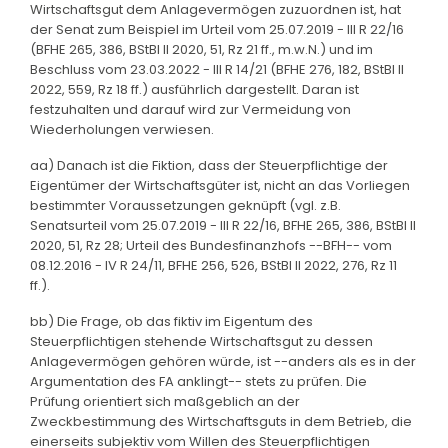
Wirtschaftsgut dem Anlagevermögen zuzuordnen ist, hat
der Senat zum Beispiel im Urteil vom 25.07.2019 - III R 22/16
(BFHE 265, 386, BStBl II 2020, 51, Rz 21 ff., m.w.N.) und im
Beschluss vom 23.03.2022 - III R 14/21 (BFHE 276, 182, BStBl II
2022, 559, Rz 18 ff.) ausführlich dargestellt. Daran ist
festzuhalten und darauf wird zur Vermeidung von
Wiederholungen verwiesen.
aa) Danach ist die Fiktion, dass der Steuerpflichtige der
Eigentümer der Wirtschaftsgüter ist, nicht an das Vorliegen
bestimmter Voraussetzungen geknüpft (vgl. z.B.
Senatsurteil vom 25.07.2019 - III R 22/16, BFHE 265, 386, BStBl II
2020, 51, Rz 28; Urteil des Bundesfinanzhofs --BFH-- vom
08.12.2016 - IV R 24/11, BFHE 256, 526, BStBl II 2022, 276, Rz 11
ff.).
bb) Die Frage, ob das fiktiv im Eigentum des
Steuerpflichtigen stehende Wirtschaftsgut zu dessen
Anlagevermögen gehören würde, ist --anders als es in der
Argumentation des FA anklingt-- stets zu prüfen. Die
Prüfung orientiert sich maßgeblich an der
Zweckbestimmung des Wirtschaftsguts in dem Betrieb, die
einerseits subjektiv vom Willen des Steuerpflichtigen