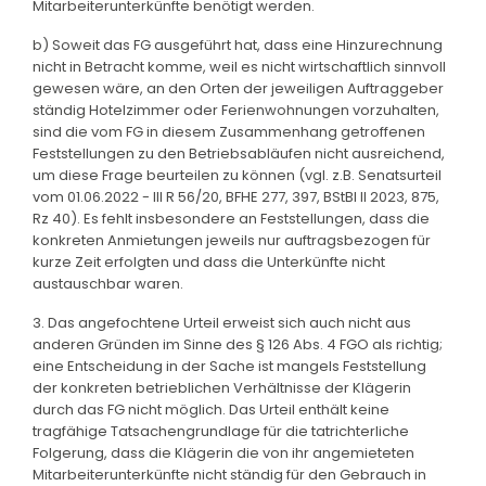
Mitarbeiterunterkünfte benötigt werden.
b) Soweit das FG ausgeführt hat, dass eine Hinzurechnung
nicht in Betracht komme, weil es nicht wirtschaftlich sinnvoll
gewesen wäre, an den Orten der jeweiligen Auftraggeber
ständig Hotelzimmer oder Ferienwohnungen vorzuhalten,
sind die vom FG in diesem Zusammenhang getroffenen
Feststellungen zu den Betriebsabläufen nicht ausreichend,
um diese Frage beurteilen zu können (vgl. z.B. Senatsurteil
vom 01.06.2022 - III R 56/20, BFHE 277, 397, BStBl II 2023, 875,
Rz 40). Es fehlt insbesondere an Feststellungen, dass die
konkreten Anmietungen jeweils nur auftragsbezogen für
kurze Zeit erfolgten und dass die Unterkünfte nicht
austauschbar waren.
3. Das angefochtene Urteil erweist sich auch nicht aus
anderen Gründen im Sinne des § 126 Abs. 4 FGO als richtig;
eine Entscheidung in der Sache ist mangels Feststellung
der konkreten betrieblichen Verhältnisse der Klägerin
durch das FG nicht möglich. Das Urteil enthält keine
tragfähige Tatsachengrundlage für die tatrichterliche
Folgerung, dass die Klägerin die von ihr angemieteten
Mitarbeiterunterkünfte nicht ständig für den Gebrauch in