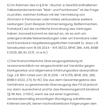
b) Im Rahmen des in § 8 Nr. 1 Buchst. e GewStG enthaltenen
Tatbestandsmerkmals "Miet- und Pachtzinsen" ist die Frage
zu prüfen, welchen Einfluss mit der Vermietung von
Zimmern in Pensionen oder Hotels verbundene weitere
Leistungen (zum Beispiel Zimmerreinigung, Bettenmachen,
Frühstück) auf die rechtliche Einordnung des Vertrages
haben. Insoweit kommt es darauf an, ob es sich um
untergeordnete Nebenleistungen oder um trennbare oder
nicht trennbare Hauptleistungspflichten handelt (s. dazu z.B.
Senatsurteil vom 16.09.2024 - III R 36/22, BFHE 286, 446, BStBl
II 2025, 88, Rz 23 ff., m.w.N.).
c) Die finanzrichterliche Überzeugungsbildung ist
revisionsrechtlich nur eingeschränkt auf Verstöße gegen
Denkgesetze und allgemeine Erfahrungssätze überprüfbar
(vgl. z.B. BFH-Urteil vom 25.10.2016 - I R 57/15, BFHE 255, 280,
BStBl II 2022, 273, Rz 15). Die aus dem Gesamtergebnis des
Verfahrens zu gewinnende Überzeugung des FG ist jedoch
nur dann ausreichend und für das Revisionsgericht bindend
(§ 118 Abs. 2 FGO), wenn sie auf einer logischen,
verstandesmäßig einsichtigen Würdigung zutreffender
Kriterien beruht, deren nachvollziehbare Folgerungen den