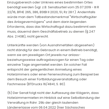
Einzugsbereich oder Umkreis eines bestimmten Ortes
benötigt werden (vgl. z.B. Senatsurteil vom 25.07.2019 - III R
22/16, BFHE 265, 386, BStBl II 2020, 51, Rz 28 f.). Andernfalls
würde man dem Tatbestandsmerkmal "Wirtschaftsgüter
des Anlagevermögens" und dem darin liegenden
Erfordernis, dass das Wirtschaftsgut dazu bestimmt sein
muss, dauernd dem Geschäftsbetrieb zu dienen (§ 247
Abs. 2 HGB), nicht gerecht.
Unterkünfte werden (von Ausnahmefällen abgesehen)
nicht ständig für den Gebrauch in einem Betrieb benötigt,
wenn sie am jeweiligen Ort jeweils nur anlass-
beziehungsweise auftragsbezogen für einen Tag oder
einzelne Tage angemietet werden. Ein solcher Fall
entspricht der gelegentlichen Anmietung eines
Hotelzimmers oder einer Ferienwohnung zum Beispiel bei
dem Besuch einer Fortbildungsveranstaltung oder
Fachmesse (BTDrucks 16/4841, S. 80).
(5) Der Senat folgt nicht der Auffassung der Klägerin, dass
Hotelzimmermieten im Hinblick auf eine Selbstbindung der
Verwaltung in Rdnr. 29b der gleich lautenden
Ländererlasse vom 06.04.2022 (hier Sächsisches