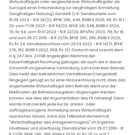
Wirtschaftsguts oder vergleichbarer Wirtschaftsgüter als
Surrogat einer Entscheidung zur langfristigen Anmietung
(langfristigen Nutzung) darstellt (z.B. Senatsurteile vom
16.09.2024 - III R 36/22, BFHE 286, 446, BStBl II 2025, 88, Rz 15 f.,
20; vom 17.08.2023 - III R 59/20, BFHE 281, 546, BStBl II 2024,
70, Rz 54; vom 19.01.2023 - III R 22/20, BFH/NV 2023, 716, Rz 18,
und vom 25.07.2019 - III R 22/16, BFHE 265, 386, BStBl II 2020,
51, Rz 24; Senatsbeschluss vom 23.03.2022 - III R 14/21, BFHE
276, 182, BStBl II 2022, 559, Rz 21). Dadurch wird sowohl dem
in § 247 Abs. 2 HGB angelegten Merkmal der
Dauerhaftigkeit Rechnung getragen als auch die in dieser
Vorschrift vorgesehene Verbindung zum konkreten Betrieb
(das heißt den betrieblichen Verhältnissen) hergestellt.
Hingegen genügt es für eine Hinzurechnung nicht, dass das
angemietete Wirtschaftsgut dem Betrieb dient und die
Mietkosten als Betriebsausgaben abgezogen werden
können, wie dies die Argumentation des FA nahelegt. Denn
würde man bereits jede kurze, anlass- oder
auftragsbezogene Anmietung eines Wirtschaftsguts
ausreichen lassen, wäre das Tatbestandsmerkmal
"Wirtschaftsgüter des Anlagevermögens" im Ergebnis
inhaltsleer und überflüssig (Senatsurteil vom 25.07.2019 - III
R 22/16, BFHE 265, 386, BStBl II 2020, 51, Rz 25, m.w.N.).