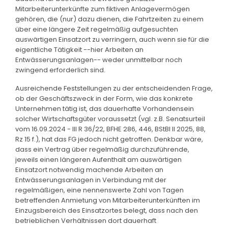
Mitarbeiterunterkünfte zum fiktiven Anlagevermögen
gehören, die (nur) dazu dienen, die Fahrtzeiten zu einem
über eine längere Zeit regelmäßig aufgesuchten
auswärtigen Einsatzort zu verringern, auch wenn sie für die
eigentliche Tätigkeit --hier Arbeiten an
Entwässerungsanlagen-- weder unmittelbar noch
zwingend erforderlich sind.
Ausreichende Feststellungen zu der entscheidenden Frage,
ob der Geschäftszweck in der Form, wie das konkrete
Unternehmen tätig ist, das dauerhafte Vorhandensein
solcher Wirtschaftsgüter voraussetzt (vgl. z.B. Senatsurteil
vom 16.09.2024 - III R 36/22, BFHE 286, 446, BStBl II 2025, 88,
Rz 15 f.), hat das FG jedoch nicht getroffen. Denkbar wäre,
dass ein Vertrag über regelmäßig durchzuführende,
jeweils einen längeren Aufenthalt am auswärtigen
Einsatzort notwendig machende Arbeiten an
Entwässerungsanlagen in Verbindung mit der
regelmäßigen, eine nennenswerte Zahl von Tagen
betreffenden Anmietung von Mitarbeiterunterkünften im
Einzugsbereich des Einsatzortes belegt, dass nach den
betrieblichen Verhältnissen dort dauerhaft