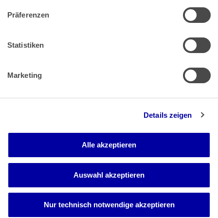
Präferenzen
Zahlung & Versand
Rücksendungen/Widerrufsbelehrung
Muster Widerrufsformular (PDF)
Statistiken
Remissionsbedingungen für den Handel
Kündigungsformular
Marketing
Barrierefreiheit
Details zeigen
Newsletter
Mediadaten
Alle akzeptieren
Media-Center
Auswahl akzeptieren
Nur technisch notwendige akzeptieren