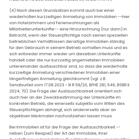
(4) Nach diesen Grundsätzen kommt auch bei einer
wiederholten kurzzeitigen Anmietung von Immobilien --hier
von Hotelzimmern und Ferienwohnungen als
Mitarbeiterunterkünfte-- eine Hinzurechnung (nur dann) in
Betracht, wenn der Steuerpflichtige nach seinen speziellen
betrieblichen Verhältnissen derartige Immobilien ständig
für den Gebrauch in seinem Betrieb vorhalten muss und es
sich entweder immer wieder um dieselben Unterkünfte
handelt oder die nur kurzzeitig angemieteten Immobilien
untereinander austauschbar sind, so dass die wiederholte
kurzzeitige Anmietung verschiedener Immobilien einer
längerfristigen Anmietung gleichkommt (vgl. z.B.
Senatsurteil vom 17.08.2023 - III R 59/20, BFHE 281, 546, BStBl II
2024, 70). Die Frage der Austauschbarkeit orientiert sich
auch hier an der Zweckbestimmung der Unterkünfte im
konkreten Betrieb, die einerseits subjektiv vom Willen des
Steuerpflichtigen abhängt, sich andererseits aber an
objektiven Merkmalen nachvollziehen lassen muss.
Bei Immobilien ist für die Frage der Austauschbarkeit --
neben (zum Beispiel) der Art der Immobilie, ihrer