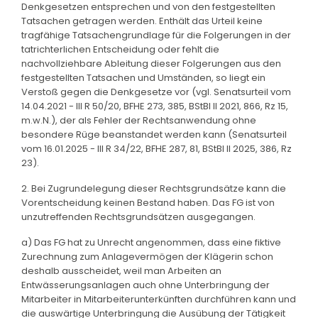
Denkgesetzen entsprechen und von den festgestellten
Tatsachen getragen werden. Enthält das Urteil keine
tragfähige Tatsachengrundlage für die Folgerungen in der
tatrichterlichen Entscheidung oder fehlt die
nachvollziehbare Ableitung dieser Folgerungen aus den
festgestellten Tatsachen und Umständen, so liegt ein
Verstoß gegen die Denkgesetze vor (vgl. Senatsurteil vom
14.04.2021 - III R 50/20, BFHE 273, 385, BStBl II 2021, 866, Rz 15,
m.w.N.), der als Fehler der Rechtsanwendung ohne
besondere Rüge beanstandet werden kann (Senatsurteil
vom 16.01.2025 - III R 34/22, BFHE 287, 81, BStBl II 2025, 386, Rz
23).
2. Bei Zugrundelegung dieser Rechtsgrundsätze kann die
Vorentscheidung keinen Bestand haben. Das FG ist von
unzutreffenden Rechtsgrundsätzen ausgegangen.
a) Das FG hat zu Unrecht angenommen, dass eine fiktive
Zurechnung zum Anlagevermögen der Klägerin schon
deshalb ausscheidet, weil man Arbeiten an
Entwässerungsanlagen auch ohne Unterbringung der
Mitarbeiter in Mitarbeiterunterkünften durchführen kann und
die auswärtige Unterbringung die Ausübung der Tätigkeit