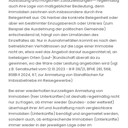
Ausstattung und möglichen Zusatzleistungen-- regelmäßig
auch ihre Lage von maßgeblicher Bedeutung, denn
Immobilien zeichnen sich insbesondere durch ihre
Belegenheit aus. Ob hierbei die konkrete Belegenheit oder
aber ein bestimmter Einzugsbereich oder Umkreis (zum
Beispiel die Ausdehnung der politischen Gemeinde)
entscheidend ist, hängt von den Umständen des
Einzelfalles ab. Nur in Ausnahmefällen kommt es nach den
betrieblichen Verhältnissen auf die Lage einer Immobilie
nicht an, etwa weil das Angebot darauf ausgerichtet ist, an
beliebigen Orten (Lauf-)Kundschaft überall da zu
gewinnen, wo die Ware oder Leistung angeboten wird (vgl.
z.B. Senatsurteil vom 12.10.2023 - III R 39/21, BFHE 281, 568,
BStBl II 2024, 67, zur Anmietung von Standflächen für
Imbissbetriebe im Reisegewerbe).
Bei einer wiederholten kurzzeitigen Anmietung von
Immobilien (hier Unterkünften) ist deshalb regelmäßig nicht
nur zu fragen, ob immer wieder (bundes- oder weltweit)
überhaupt ihrer Art und Ausstattung nach vergleichbare
Immobilien (Unterkünfte) benötigt und angemietet werden,
sondern auch, ob entsprechende Immobilien (Unterkünfte)
immer wieder in der jeweiligen Lage oder im