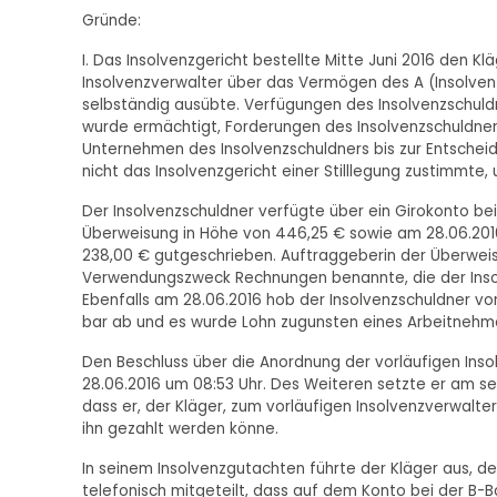
Gründe:
I. Das Insolvenzgericht bestellte Mitte Juni 2016 den K
Insolvenzverwalter über das Vermögen des A (Insolvenzs
selbständig ausübte. Verfügungen des Insolvenzschuld
wurde ermächtigt, Forderungen des Insolvenzschuldner
Unternehmen des Insolvenzschuldners bis zur Entscheid
nicht das Insolvenzgericht einer Stilllegung zustimmt
Der Insolvenzschuldner verfügte über ein Girokonto be
Überweisung in Höhe von 446,25 € sowie am 28.06.201
238,00 € gutgeschrieben. Auftraggeberin der Überweisu
Verwendungszweck Rechnungen benannte, die der Insol
Ebenfalls am 28.06.2016 hob der Insolvenzschuldner vo
bar ab und es wurde Lohn zugunsten eines Arbeitnehme
Den Beschluss über die Anordnung der vorläufigen Inso
28.06.2016 um 08:53 Uhr. Des Weiteren setzte er am se
dass er, der Kläger, zum vorläufigen Insolvenzverwalte
ihn gezahlt werden könne.
In seinem Insolvenzgutachten führte der Kläger aus, d
telefonisch mitgeteilt, dass auf dem Konto bei der B-