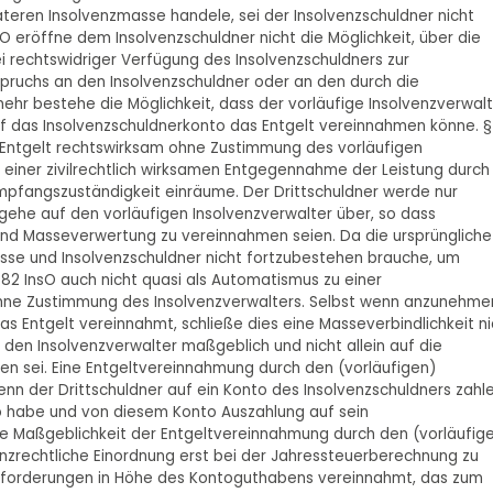
eren Insolvenzmasse handele, sei der Insolvenzschuldner nicht
sO eröffne dem Insolvenzschuldner nicht die Möglichkeit, über die
i rechtswidriger Verfügung des Insolvenzschuldners zur
uchs an den Insolvenzschuldner oder an den durch die
ehr bestehe die Möglichkeit, dass der vorläufige Insolvenzverwalt
uf das Insolvenzschuldnerkonto das Entgelt vereinnahmen könne. §
s Entgelt rechtswirksam ohne Zustimmung des vorläufigen
u einer zivilrechtlich wirksamen Entgegennahme der Leistung durch
mpfangszuständigkeit einräume. Der Drittschuldner werde nur
gehe auf den vorläufigen Insolvenzverwalter über, so dass
d Masseverwertung zu vereinnahmen seien. Da die ursprüngliche
sse und Insolvenzschuldner nicht fortzubestehen brauche, um
82 InsO auch nicht quasi als Automatismus zu einer
hne Zustimmung des Insolvenzverwalters. Selbst wenn anzunehme
s Entgelt vereinnahmt, schließe dies eine Masseverbindlichkeit ni
en Insolvenzverwalter maßgeblich und nicht allein auf die
en sei. Eine Entgeltvereinnahmung durch den (vorläufigen)
enn der Drittschuldner auf ein Konto des Insolvenzschuldners zahle
to habe und von diesem Konto Auszahlung auf sein
ie Maßgeblichkeit der Entgeltvereinnahmung durch den (vorläufig
enzrechtliche Einordnung erst bei der Jahressteuerberechnung zu
eltforderungen in Höhe des Kontoguthabens vereinnahmt, das zum