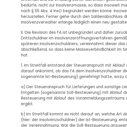
bedürfe, nicht zur Insolvenzmasse, so dass insoweit ma
nach § 55 Abs. 4 InsO begründet werden könne. Insowe
herzustellen. Ferner gehe durch den Saldenabschluss di
Insolvenzverwalter erlange lediglich einen neu gestal
II. Die Revision des FA ist unbegründet und daher zurüc
Drittschuldner im Insolvenzeröffnungsverfahren gemäß §
späteren Insolvenzschuldners, vereinnahmt dieser das E
abschließend, so dass keine Masseverbindlichkeit im Si
hat.
1. Im Streitfall entstand der Steueranspruch mit Abl
darauf ankommt, ob das FA dem Insolvenzschuldner di
sogenannte Ist-Besteuerung) genehmigt hatte, wozu da
a) Der Steueranspruch für Lieferungen und sonstige L
Entgelten (sogenannte Soll-Besteuerung) mit Ablauf d
Besteuerung mit Ablauf des Voranmeldungszeitraums der
ergibt.
b) Im Streitfall kommt es nicht darauf an, welche Ar
(hier: der Insolvenzschuldner) der Ist-Besteuerung, e
der Vereinnahmung. War die Soll-Besteuerung anzuwende