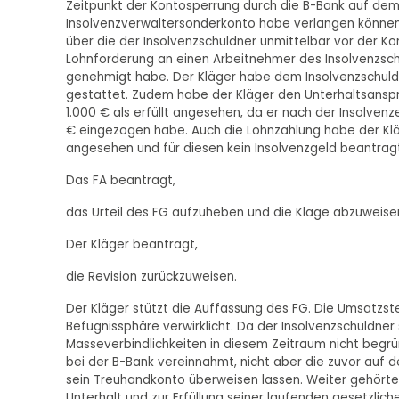
Zeitpunkt der Kontosperrung durch die B-Bank auf dem
Insolvenzverwaltersonderkonto habe verlangen können.
über die der Insolvenzschuldner unmittelbar vor der 
Lohnforderung an einen Arbeitnehmer des Insolvenzsch
genehmigt habe. Der Kläger habe dem Insolvenzschuldn
gestattet. Zudem habe der Kläger den Unterhaltsanspr
1.000 € als erfüllt angesehen, da er nach der Insolve
€ eingezogen habe. Auch die Lohnzahlung habe der Klä
angesehen und für diesen kein Insolvenzgeld beantrag
Das FA beantragt,
das Urteil des FG aufzuheben und die Klage abzuweise
Der Kläger beantragt,
die Revision zurückzuweisen.
Der Kläger stützt die Auffassung des FG. Die Umsatzst
Befugnissphäre verwirklicht. Da der Insolvenzschuldne
Masseverbindlichkeiten in diesem Zeitraum nicht begr
bei der B-Bank vereinnahmt, nicht aber die zuvor auf
sein Treuhandkonto überweisen lassen. Weiter gehörte
Unterhalt und zur Erfüllung seiner laufenden gesetzli