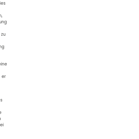
ies
n,
iung
 zu
ung
eine
 er
es
e
m
ei