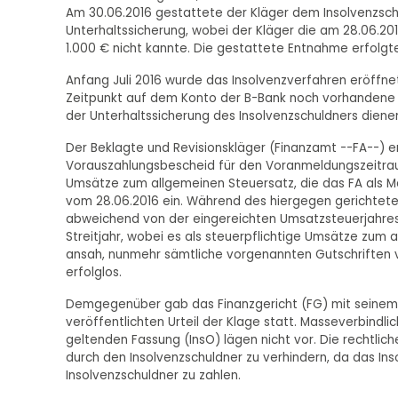
Am 30.06.2016 gestattete der Kläger dem Insolvenzsch
Unterhaltssicherung, wobei der Kläger die am 28.06.20
1.000 € nicht kannte. Die gestattete Entnahme erfolgte
Anfang Juli 2016 wurde das Insolvenzverfahren eröffne
Zeitpunkt auf dem Konto der B-Bank noch vorhandene G
der Unterhaltssicherung des Insolvenzschuldners dienen
Der Beklagte und Revisionskläger (Finanzamt --FA--) 
Vorauszahlungsbescheid für den Voranmeldungszeitraum
Umsätze zum allgemeinen Steuersatz, die das FA als M
vom 28.06.2016 ein. Während des hiergegen gerichteten 
abweichend von der eingereichten Umsatzsteuerjahres
Streitjahr, wobei es als steuerpflichtige Umsätze zum 
ansah, nunmehr sämtliche vorgenannten Gutschriften vo
erfolglos.
Demgegenüber gab das Finanzgericht (FG) mit seinem 
veröffentlichten Urteil der Klage statt. Masseverbindli
geltenden Fassung (InsO) lägen nicht vor. Die rechtlic
durch den Insolvenzschuldner zu verhindern, da das Ins
Insolvenzschuldner zu zahlen.