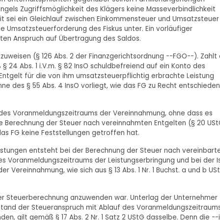
ngels Zugriffsmöglichkeit des Klägers keine Masseverbindlichkeit
it sei ein Gleichlauf zwischen Einkommensteuer und Umsatzsteuer
e Umsatzsteuerforderung des Fiskus unter. Ein vorläufiger
teten Anspruch auf Übertragung des Saldos.
kzuweisen (§ 126 Abs. 2 der Finanzgerichtsordnung --FGO--). Zahlt
 24 Abs. 1 i.V.m. § 82 InsO schuldbefreiend auf ein Konto des
ntgelt für die von ihm umsatzsteuerpflichtig erbrachte Leistung
nne des § 55 Abs. 4 InsO vorliegt, wie das FG zu Recht entschieden
auf des Voranmeldungszeitraums der Vereinnahmung, ohne dass es
e Berechnung der Steuer nach vereinnahmten Entgelten (§ 20 USt
s FG keine Feststellungen getroffen hat.
eistungen entsteht bei der Berechnung der Steuer nach vereinbart
es Voranmeldungszeitraums der Leistungserbringung und bei der I
 Vereinnahmung, wie sich aus § 13 Abs. 1 Nr. 1 Buchst. a und b US
t der Steuerberechnung anzuwenden war. Unterlag der Unternehmer
ntstand der Steueranspruch mit Ablauf des Voranmeldungszeitraum
n, gilt gemäß § 17 Abs. 2 Nr. 1 Satz 2 UStG dasselbe. Denn die --