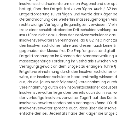
Insolvenzschuldnerkonto um einen Gegenstand der spät
befugt, über das Entgelt frei zu verfügen. Auch § 82 In
Entgeltforderung zu verfügen, und werde der Kläger be
Geltendmachung des weiterhin massezugehörigen Anspr
rechtswidrige Verfügung Begünstigten verwiesen. Vielm
trotz einer schuldbefreienden Drittschuldnerzahlung a
InsO führe nicht dazu, dass der Insolvenzschuldner da
Insolvenzverwalters vereinnahme, da § 82 InsO nicht z
den Insolvenzschuldner führe und diesem auch keine E
gegenüber der Masse frei. Die Empfangszuständigkeit 
Entgeltforderungen im Rahmen der Masseverwaltung un
massezugehörige Forderung im Verhältnis zwischen Ma
Verfügungsgewalt an dem Entgelt zu erlangen, führe § 
Entgeltvereinnahmung durch den Insolvenzschuldner o
wäre, der Insolvenzschuldner habe erstmalig wirksam da
aus, da die (auch nachfolgende) Vereinnahmung durch d
Vereinnahmung durch den Insolvenzschuldner abzustell
Insolvenzverwalter liege aber bereits auch dann vor, w
der vorläufige Insolvenzverwalter Zugriff auf das Kon
Insolvenzverwaltersonderkonto verlangen könne. Für d
Insolvenzverwalter spreche auch, dass über die insolv
entscheiden sei. Jedenfalls habe der Kläger die Entg