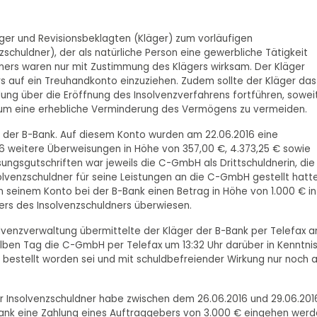
läger und Revisionsbeklagten (Kläger) zum vorläufigen
chuldner), der als natürliche Person eine gewerbliche Tätigkeit
ners waren nur mit Zustimmung des Klägers wirksam. Der Kläger
s auf ein Treuhandkonto einzuziehen. Zudem sollte der Kläger das
ung über die Eröffnung des Insolvenzverfahrens fortführen, sowei
e, um eine erhebliche Verminderung des Vermögens zu vermeiden.
i der B-Bank. Auf diesem Konto wurden am 22.06.2016 eine
6 weitere Überweisungen in Höhe von 357,00 €, 4.373,25 € sowie
ngsgutschriften war jeweils die C-GmbH als Drittschuldnerin, die
venzschuldner für seine Leistungen an die C-GmbH gestellt hatte
n seinem Konto bei der B-Bank einen Betrag in Höhe von 1.000 € in
rs des Insolvenzschuldners überwiesen.
lvenzverwaltung übermittelte der Kläger der B-Bank per Telefax 
lben Tag die C-GmbH per Telefax um 13:32 Uhr darüber in Kenntnis
r bestellt worden sei und mit schuldbefreiender Wirkung nur noch 
er Insolvenzschuldner habe zwischen dem 26.06.2016 und 29.06.201
Bank eine Zahlung eines Auftraggebers von 3.000 € eingehen werd