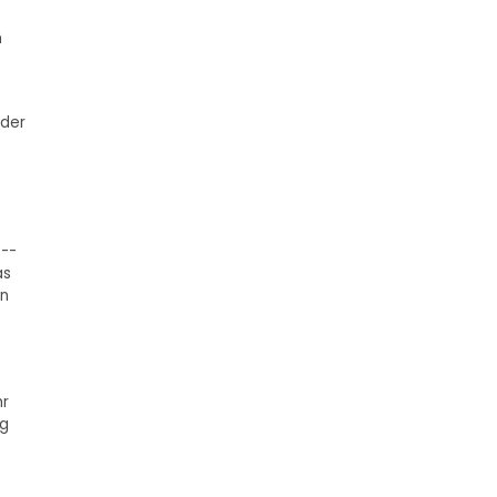
n
 der
 --
as
en
hr
ug