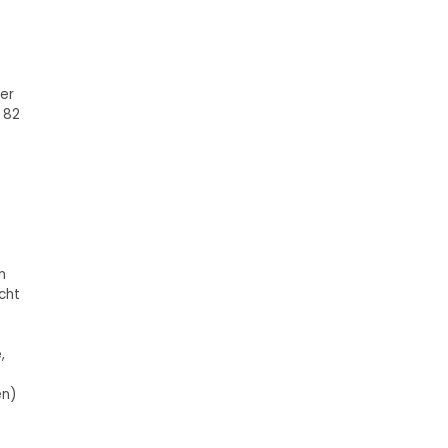
er
 82
n
cht
,
en)