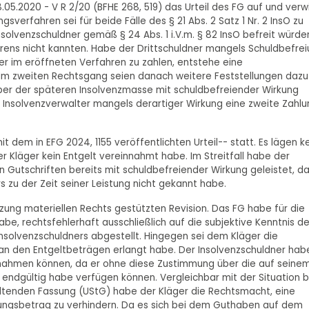
.05.2020 - V R 2/20 (BFHE 268, 519) das Urteil des FG auf und verw
sverfahren sei für beide Fälle des § 21 Abs. 2 Satz 1 Nr. 2 InsO zu
solvenzschuldner gemäß § 24 Abs. 1 i.V.m. § 82 InsO befreit würde
hrens nicht kannten. Habe der Drittschuldner mangels Schuldbefre
r im eröffneten Verfahren zu zahlen, entstehe eine
O. Im zweiten Rechtsgang seien danach weitere Feststellungen dazu
ber der späteren Insolvenzmasse mit schuldbefreiender Wirkung
der Insolvenzverwalter mangels derartiger Wirkung eine zweite Zahl
dem in EFG 2024, 1155 veröffentlichten Urteil-- statt. Es lägen k
r Kläger kein Entgelt vereinnahmt habe. Im Streitfall habe der
en Gutschriften bereits mit schuldbefreiender Wirkung geleistet, da
zu der Zeit seiner Leistung nicht gekannt habe.
zung materiellen Rechts gestützten Revision. Das FG habe für die
be, rechtsfehlerhaft ausschließlich auf die subjektive Kenntnis d
nsolvenzschuldners abgestellt. Hingegen sei dem Kläger die
n den Entgeltbeträgen erlangt habe. Der Insolvenzschuldner hab
nnahmen können, da er ohne diese Zustimmung über die auf seine
endgültig habe verfügen können. Vergleichbar mit der Situation b
eltenden Fassung (UStG) habe der Kläger die Rechtsmacht, eine
ungsbetrag zu verhindern. Da es sich bei dem Guthaben auf dem