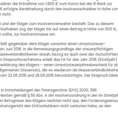
uldner die Entnahme von 1.900 € vom Konto bei der B-Bank zur
16 erfolgte Barabhebung durch den Insolvenzschuldner in Höhe vo
 nicht.
t und der Kläger zum Insolvenzverwalter bestellt. Das zu diesem
uthaben zog der Kläger bis auf einen Betrag in Höhe von 900 €,
 sollte, zur Insolvenzmasse ein.
erließ gegenüber dem Kläger zunächst einen Umsatzsteuer-
 Juni 2016. In die Bemessungsgrundlage der steuerpflichtigen
asseverbindlichkeiten ansah, bezog es auch zwei der Gutschriften
Einspruchsverfahrens erließ das FA für das Jahr 2016 (Streitjahr)
erklärung des Klägers-- einen Umsatzsteuerjahresbescheid für d
allgemeinen Steuersatz, die es wiederum als Masseverbindlichkeit
m 22.06.2016 und 28.06.2016 berücksichtigte. Der Einspruch blieb
in Entscheidungen der Finanzgerichte (EFG) 2020, 396
chkeiten gemäß § 55 Abs. 4 der Insolvenzordnung in der im Streitja
hen Befugnisse des Klägers reichten nicht aus, den Forderungseinz
olvenzgericht den Drittschuldnern nicht verboten habe, an den