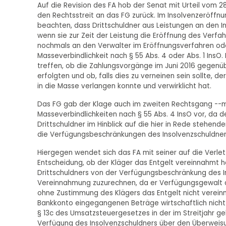
Auf die Revision des FA hob der Senat mit Urteil vom 28
den Rechtsstreit an das FG zurück. Im Insolvenzeröffnung
beachten, dass Drittschuldner aus Leistungen an den In
wenn sie zur Zeit der Leistung die Eröffnung des Verfa
nochmals an den Verwalter im Eröffnungsverfahren ode
Masseverbindlichkeit nach § 55 Abs. 4 oder Abs. 1 Ins
treffen, ob die Zahlungsvorgänge im Juni 2016 gegenü
erfolgten und ob, falls dies zu verneinen sein sollte, 
in die Masse verlangen konnte und verwirklicht hat.
Das FG gab der Klage auch im zweiten Rechtsgang --mit 
Masseverbindlichkeiten nach § 55 Abs. 4 InsO vor, da de
Drittschuldner im Hinblick auf die hier in Rede stehend
die Verfügungsbeschränkungen des Insolvenzschuldners 
Hiergegen wendet sich das FA mit seiner auf die Verlet
Entscheidung, ob der Kläger das Entgelt vereinnahmt ha
Drittschuldners von der Verfügungsbeschränkung des I
Vereinnahmung zuzurechnen, da er Verfügungsgewalt a
ohne Zustimmung des Klägers das Entgelt nicht verei
Bankkonto eingegangenen Beträge wirtschaftlich nicht 
§ 13c des Umsatzsteuergesetzes in der im Streitjahr g
Verfügung des Insolvenzschuldners über den Überweis