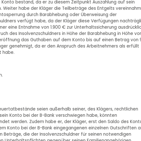
 Konto bestand, da er zu diesem Zeitpunkt Auszahlung auf sein
 Weiter habe der Kläger die Teilbeträge des Entgelts vereinnahm
Kontosperrung durch Barabhebung oder Überweisung der
uldners verfügt habe, da der Kläger diese Verfügungen nachträgl
er eine Entnahme von 1.900 € zur Unterhaltssicherung ausdrückli
uch des Insolvenzschuldners in Höhe der Barabhebung in Höhe vo
nzeröffnung das Guthaben auf dem Konto bis auf einen Betrag von
ger genehmigt, da er den Anspruch des Arbeitnehmers als erfüllt
t habe.
n.
euertatbestände seien außerhalb seiner, des Klägers, rechtlichen
r sein Konto bei der B-Bank verschwiegen habe, könnten
ündet werden. Zudem habe er, der Kläger, erst den Saldo des Kont
 dem Konto bei der B-Bank eingegangenen einzelnen Gutschriften a
n Beträge, die der Insolvenzschuldner für seinen notwendigen
chen Unterhaltspflichten gegenüber seinen Familienangehörigen