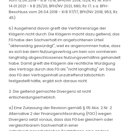
vom 12.06.2019 - XI B 71/18, BFH/NV 2019, 1329, Rz 18; vom
14.01.2021 - X B 25/20, BFH/NV 2021, 680, Rz 17; s.a. BFH-
Beschluss vom 26.04.2018 - XI B 117/17, BFH/NV 2018, 953, Rz
45).
b) Ausgehend davon greift die Verfahrensrüge der
Klägerin nicht durch. Die Klägerin macht dazu geltend, das
FG habe den Sachverhalt im angefochtenen Urteil
"aktenwidrig gewürdigt", weil es angenommen habe, dass
es sich bei dem Nutzungsvertrag um kein von vornherein
langfristig abgeschlossenes Nutzungsverhältnis gehandelt
habe. Damit greift die Klägerin die rechtliche Würdigung
des Vertrags durch das FG als "nicht langfristig" an. Dass
das FG den Vertragsinhalt unzutreffend tatsächlich
festgestellt hätte, ergibt sich daraus nicht.
2. Die geltend gemachte Divergenz ist nicht
entscheidungserheblich.
a) Eine Zulassung der Revision gemäß § 115 Abs. 2 Nr. 2
Alternative 2 der Finanzgerichtsordnung (FGO) wegen
Divergenz setzt voraus, dass das FG bei gleichem oder
vergleichbarem Sachverhalt in einer