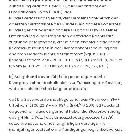
entscheidungserheblichen Rechtsfrage eine andere
Auffassung vertritt als der BFH, der Gerichtshof der
Europäischen Union (EuGH), das
Bundesverfassungsgericht, der Gemeinsame Senat der
obersten Gerichtshöfe des Bundes, ein anderes oberstes
Bundesgericht oder ein anderes FG; das FG muss seiner
Entscheidung einen tragenden abstrakten Rechtssatz
zugrunde gelegt haben, der mit den ebenfalls tragenden
Rechtsausführungen in der Divergenzentscheidung des
anderen Gerichts nicht übereinstimmt (vgl. z.B. BFH-
Beschlüsse vom 27.02.2018 - XI B 97/17, BFH/NV 2018, 738, Rz
8; vom 14.11.2022 - XI B 105/21, BFH/NV 2023, 155, Rz 9).
b) Ausgehend davon führt die geltend gemachte
Divergenz schon deshalb nicht zur Zulassung der Revision,
weil sie nicht entscheidungserheblich ist.
aa) Die Beschwerde macht geltend, das FG sei vom BFH-
Urteil vom 21.06.2018 - V R 63/17 (BFH/NV 2019, 52) dadurch
abgewichen, dass es gemeint habe, die Steuerbefreiung
des § 4 Nr. 12 Satz 1 des Umsatzsteuergesetzes (UStG)
setze die Existenz eines langfristigen Vertrags mit
mehrjähriger Laufzeit ohne Kündigungsmöglichkeit voraus.