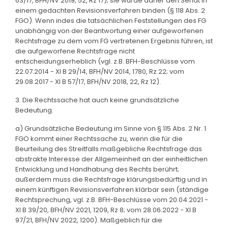
63/17, BFH/NV 2019, 52, Rz 17); sie würde daher den Senat in
einem gedachten Revisionsverfahren binden (§ 118 Abs. 2
FGO). Wenn indes die tatsächlichen Feststellungen des FG
unabhängig von der Beantwortung einer aufgeworfenen
Rechtsfrage zu dem vom FG vertretenen Ergebnis führen, ist
die aufgeworfene Rechtsfrage nicht
entscheidungserheblich (vgl. z.B. BFH-Beschlüsse vom
22.07.2014 - XI B 29/14, BFH/NV 2014, 1780, Rz 22; vom
29.08.2017 - XI B 57/17, BFH/NV 2018, 22, Rz 12).
3. Die Rechtssache hat auch keine grundsätzliche
Bedeutung.
a) Grundsätzliche Bedeutung im Sinne von § 115 Abs. 2 Nr. 1
FGO kommt einer Rechtssache zu, wenn die für die
Beurteilung des Streitfalls maßgebliche Rechtsfrage das
abstrakte Interesse der Allgemeinheit an der einheitlichen
Entwicklung und Handhabung des Rechts berührt;
außerdem muss die Rechtsfrage klärungsbedürftig und in
einem künftigen Revisionsverfahren klärbar sein (ständige
Rechtsprechung, vgl. z.B. BFH-Beschlüsse vom 20.04.2021 -
XI B 39/20, BFH/NV 2021, 1209, Rz 8; vom 28.06.2022 - XI B
97/21, BFH/NV 2022, 1200). Maßgeblich für die