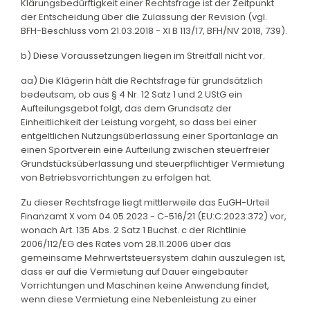
Klärungsbedürftigkeit einer Rechtsfrage ist der Zeitpunkt
der Entscheidung über die Zulassung der Revision (vgl.
BFH-Beschluss vom 21.03.2018 - XI B 113/17, BFH/NV 2018, 739).
b) Diese Voraussetzungen liegen im Streitfall nicht vor.
aa) Die Klägerin hält die Rechtsfrage für grundsätzlich
bedeutsam, ob aus § 4 Nr. 12 Satz 1 und 2 UStG ein
Aufteilungsgebot folgt, das dem Grundsatz der
Einheitlichkeit der Leistung vorgeht, so dass bei einer
entgeltlichen Nutzungsüberlassung einer Sportanlage an
einen Sportverein eine Aufteilung zwischen steuerfreier
Grundstücksüberlassung und steuerpflichtiger Vermietung
von Betriebsvorrichtungen zu erfolgen hat.
Zu dieser Rechtsfrage liegt mittlerweile das EuGH-Urteil
Finanzamt X vom 04.05.2023 - C-516/21 (EU:C:2023:372) vor,
wonach Art. 135 Abs. 2 Satz 1 Buchst. c der Richtlinie
2006/112/EG des Rates vom 28.11.2006 über das
gemeinsame Mehrwertsteuersystem dahin auszulegen ist,
dass er auf die Vermietung auf Dauer eingebauter
Vorrichtungen und Maschinen keine Anwendung findet,
wenn diese Vermietung eine Nebenleistung zu einer