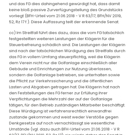
und das FG dies dahingehend gewürdigt hat, dass damit
keine bloß passive Zurverfügungstellung des Grundstücks
vorliegt (BFH-Urteil vom 21.06.2018 - V R 63/17, BFH/NV 2019,
52, Rz 17 f.). Diese Auffassung teilt der erkennende Senat.
cc) Im Streitfall führt dies dazu, dass die vom FG tatsächlich
festgestellten weiteren Leistungen der Klägerin für die
Steuerbefreiung schädlich sind. Die Leistungen der Klägerin
sind nach der tatsächlichen Würdigung des Streitfalls durch
das FG in vollem Umfang steuerpflichtig, weil die Klägerin
dem Verein nicht nur die Golfanlage einschließlich aller
Gebäude und Einrichtungen zur Nutzung überlassen,
sondern die Golfanlage betrieben, sie unterhalten sowie
die Pflicht zur Verkehrssicherung und die öffentlichen
Lasten und Abgaben getragen hat. Die Klägerin hat nach
den Feststellungen des FG ferner zur Erfüllung ihrer
Verpflichtungen die Mehrzahl der auf der Golfanlage
tätigen, für den Betrieb zuständigen Mitarbeiter beschäftigt.
Diese Würdigung ist verfahrensrechtlich einwandfrei
zustande gekommen und weist weder Verstöße gegen
Denkgesetze auf noch vernachlässigt sie wesentliche
Umstände (vgl. dazu auch BFH-Urteil vom 21.06.2018 - V R