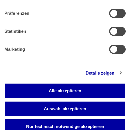
Präferenzen
Zahlung & Versand
Rücksendungen/Widerrufsbelehrung
Muster Widerrufsformular (PDF)
Statistiken
Remissionsbedingungen für den Handel
Kündigungsformular
Marketing
Barrierefreiheit
Details zeigen
Newsletter
Mediadaten
Alle akzeptieren
Media-Center
Auswahl akzeptieren
Nur technisch notwendige akzeptieren