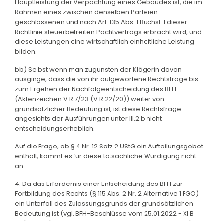
Hauptleistung der Verpachtung eines Gebäudes ist, die im
Rahmen eines zwischen denselben Parteien
geschlossenen und nach Art. 135 Abs. 1 Buchst. l dieser
Richtlinie steuerbefreiten Pachtvertrags erbracht wird, und
diese Leistungen eine wirtschaftlich einheitliche Leistung
bilden.
bb) Selbst wenn man zugunsten der Klägerin davon
ausginge, dass die von ihr aufgeworfene Rechtsfrage bis
zum Ergehen der Nachfolgeentscheidung des BFH
(Aktenzeichen V R 7/23 (V R 22/20)) weiter von
grundsätzlicher Bedeutung ist, ist diese Rechtsfrage
angesichts der Ausführungen unter III.2.b nicht
entscheidungserheblich.
Auf die Frage, ob § 4 Nr. 12 Satz 2 UStG ein Aufteilungsgebot
enthält, kommt es für diese tatsächliche Würdigung nicht
an.
4. Da das Erfordernis einer Entscheidung des BFH zur
Fortbildung des Rechts (§ 115 Abs. 2 Nr. 2 Alternative 1 FGO)
ein Unterfall des Zulassungsgrunds der grundsätzlichen
Bedeutung ist (vgl. BFH-Beschlüsse vom 25.01.2022 - XI B