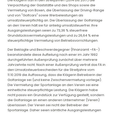
Die Klägerin sah in den Streitjahren (2014 bis 2017) die
Verpachtung der Gaststätte und des Shops sowie die
Vermietung von Boxen, die Überlassung der Driving-Range
und von "Golfcars" sowie Werbeleistungen als
umsatzsteuerpflichtig an. Die Überlassung der Golfanlage
an den Verein hält sie für anteilig umsatzsteuerfrei. Ihre
Ausgangsleistungen seien zu 73,36 % steuerfreie
Grundstücksvermietungsleistungen und zu 26,64 % eine
steuerpflichtige Vermietung von Betriebsvorrichtungen.
Der Beklagte und Beschwerdegegner (Finanzamt –FA–)
beanstandete diese Aufteilung nach einer im Jahr 1992
durchgeführten Außenprüfung zunächst über mehrere
Jahrzehnte nicht. Nach einer Außenprüfung vertrat das FA in
den Umsatzsteuerbescheiden für die Streitjahre vom
11.10.2019 die Auffassung, dass die Klägerin Betreiberin der
Golfanlage sei (und keine Zwischenvermietung vorliege).
Die Vermietung der Sportanlage an den Verein sei eine
einheitliche steuerpflichtige Leistung. Die Klägerin habe
nicht passiv ein Grundstück zur Verfügung gestellt, sondern
die Golfanlage an einen anderen Unternehmer (Verein)
überlassen. Der Verein sei nicht der Betreiber der
Sportanlage. Daher seien sämtliche Ausgangsleistungen