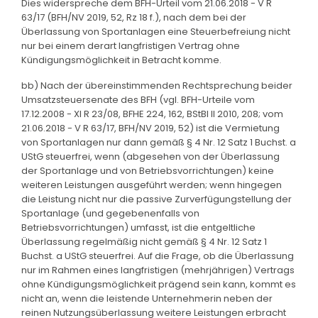
Dies widerspreche dem BFH-Urteil vom 21.06.2018 - V R
63/17 (BFH/NV 2019, 52, Rz 18 f.), nach dem bei der
Überlassung von Sportanlagen eine Steuerbefreiung nicht
nur bei einem derart langfristigen Vertrag ohne
Kündigungsmöglichkeit in Betracht komme.
bb) Nach der übereinstimmenden Rechtsprechung beider
Umsatzsteuersenate des BFH (vgl. BFH-Urteile vom
17.12.2008 - XI R 23/08, BFHE 224, 162, BStBl II 2010, 208; vom
21.06.2018 - V R 63/17, BFH/NV 2019, 52) ist die Vermietung
von Sportanlagen nur dann gemäß § 4 Nr. 12 Satz 1 Buchst. a
UStG steuerfrei, wenn (abgesehen von der Überlassung
der Sportanlage und von Betriebsvorrichtungen) keine
weiteren Leistungen ausgeführt werden; wenn hingegen
die Leistung nicht nur die passive Zurverfügungstellung der
Sportanlage (und gegebenenfalls von
Betriebsvorrichtungen) umfasst, ist die entgeltliche
Überlassung regelmäßig nicht gemäß § 4 Nr. 12 Satz 1
Buchst. a UStG steuerfrei. Auf die Frage, ob die Überlassung
nur im Rahmen eines langfristigen (mehrjährigen) Vertrags
ohne Kündigungsmöglichkeit prägend sein kann, kommt es
nicht an, wenn die leistende Unternehmerin neben der
reinen Nutzungsüberlassung weitere Leistungen erbracht