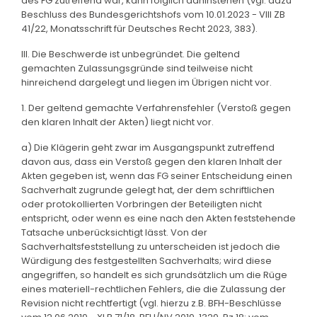
des FG zutreffend war, kann folglich dahinstehen (vgl. dazu
Beschluss des Bundesgerichtshofs vom 10.01.2023 - VIII ZB
41/22, Monatsschrift für Deutsches Recht 2023, 383).
III. Die Beschwerde ist unbegründet. Die geltend
gemachten Zulassungsgründe sind teilweise nicht
hinreichend dargelegt und liegen im Übrigen nicht vor.
1. Der geltend gemachte Verfahrensfehler (Verstoß gegen
den klaren Inhalt der Akten) liegt nicht vor.
a) Die Klägerin geht zwar im Ausgangspunkt zutreffend
davon aus, dass ein Verstoß gegen den klaren Inhalt der
Akten gegeben ist, wenn das FG seiner Entscheidung einen
Sachverhalt zugrunde gelegt hat, der dem schriftlichen
oder protokollierten Vorbringen der Beteiligten nicht
entspricht, oder wenn es eine nach den Akten feststehende
Tatsache unberücksichtigt lässt. Von der
Sachverhaltsfeststellung zu unterscheiden ist jedoch die
Würdigung des festgestellten Sachverhalts; wird diese
angegriffen, so handelt es sich grundsätzlich um die Rüge
eines materiell-rechtlichen Fehlers, die die Zulassung der
Revision nicht rechtfertigt (vgl. hierzu z.B. BFH-Beschlüsse