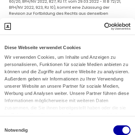
60/20, BFH/NV 2022, 827, Rz 17; vom 29.03.2022 - XI B 72/21,
BFH/NV 2022, 923, Rz 10), kommt eine Zulassung der
Revision zur Fortbildung des Rechts aus denselben
Gründen nicht in Frage.
Diese Webseite verwendet Cookies
Wir verwenden Cookies, um Inhalte und Anzeigen zu 
personalisieren, Funktionen für soziale Medien anbieten zu 
können und die Zugriffe auf unsere Website zu analysieren. 
Außerdem geben wir Informationen zu Ihrer Verwendung 
unserer Website an unsere Partner für soziale Medien, 
Bundeskanzlerplatz 2
Werbung und Analysen weiter. Unsere Partner führen diese 
53113 Bonn
Informationen möglicherweise mit weiteren Daten 
zusammen, die Sie ihnen bereitgestellt haben oder die sie 
Pressemitteilungen
AGB
|
im Rahmen Ihrer Nutzung der Dienste gesammelt haben.
Impressum
Datenschutz
|
Einwilligungsauswahl
Impressum
 | 
Datenschutz
Notwendig