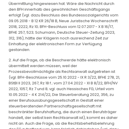
Übermittlung hingewiesen hat. Wäre die Nachricht durch
den BFH innerhalb des gewöhnlichen Geschäftsgangs
erfolgt (vgl. dazu Beschluss des Bundessozialgerichts vom
09.05.2018 - B 12 KR 26/18 B, Neue Juristische Wochenschrift
2018, 2222, Rz 10; BFH-Beschluss vom 12.07.2017 - X B 16/17,
BFHE 257, 523; Schumann, Deutsche Steuer-Zeitung 2023,
312, 316), hätte der Klägerin noch ausreichend Zeit zur
Einhaltung der elektronischen Form zur Verfügung
gestanden.
2. Auf die Frage, ob die Beschwerde hätte elektronisch
übermittelt werden müssen, weil der
Prozessbevollmächtigte als Rechtsanwalt aufgetreten ist
(vgl. BFH-Beschlüsse vom 25.10.2022 - IX R 3/22, BFHE 278, 21,
BStBl II 2023, 267, Rz 18 f.; vom 27.04.2022 - XI B 8/22, BFH/NV
2022, 1057, Rz 7 und 8; vgl. auch Hessisches FG, Urteil vom
10.05.2022 - 4 K 214/22, Die Steuerberatung 2022, 356, zu
einer Berufsausübungsgesellschaft in Gestalt einer
steuerberatenden Partnerschaftsgesellschaft mit
beschränkter Berufshaftung, die durch einen Berufsträger
handelt, der selbst kein Rechtsanwalt ist), kommt es daher
nicht an. Auch die Frage, ob die Rechtsbehelfsbelehrung