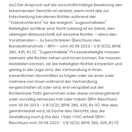
aa) Der Anspruch auf die vorschriftsmäßige Besetzung des
erkennenden Gerichts ist verletzt, wenn nicht alle zur
Entscheidung berufenen Richter während der
"Videokonferenz" für die lediglich "zugeschalteten"
Beteiligten sichtbar sind. Nicht zulässig ist es daher, den
alleinigen Bildausschnitt auf einzelne Richter --etwa den
Vorsitzenden-- zu beschränken (Beschluss des
Bundesfinanzhofs --BFH-- vom 30.06.2023 - V B 13/22, BFHE
280, 425, Rz 11). "Zugeschaltete" Prozessbeteiligte müssen
vielmehr alle Richter sehen und hören können. Sie müssen
feststellen können, ob die beteiligten Richter körperlich und
geistig in der Lage sind, der Verhandlung in ihren
wesentlichen Abschnitten zu folgen oder ob einer oder
mehrere von ihnen während der Verhandlung
eingeschlafen ist oder sind, erst verspätet auf der
Richterbank Platz genommen oder diese vorübergehend
oder vorzeitig verlassen hat oder haben (BFH-Beschluss
vom 30.06.2023 - V B 13/22, BFHE 280, 425, Rz 13). Wie dies
gewährleistet wird, ist Sache des Gerichts, das die
Gestattung nach § 91a Abs. 1 Satz 1 FGO erteilt (BFH-
Beschluss vom 30.06.2023 - V B 13/22, BFHE 280, 425, Rz 11).