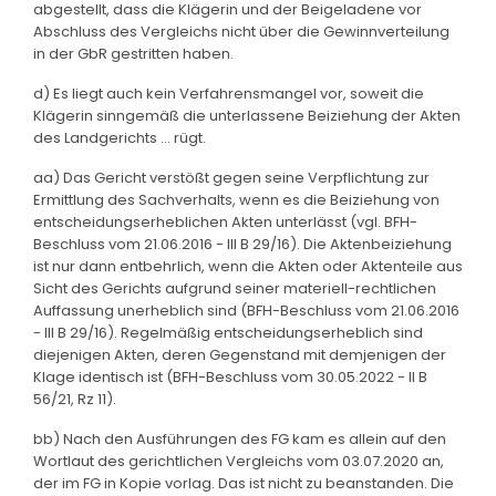
abgestellt, dass die Klägerin und der Beigeladene vor
Abschluss des Vergleichs nicht über die Gewinnverteilung
in der GbR gestritten haben.
d) Es liegt auch kein Verfahrensmangel vor, soweit die
Klägerin sinngemäß die unterlassene Beiziehung der Akten
des Landgerichts ... rügt.
aa) Das Gericht verstößt gegen seine Verpflichtung zur
Ermittlung des Sachverhalts, wenn es die Beiziehung von
entscheidungserheblichen Akten unterlässt (vgl. BFH-
Beschluss vom 21.06.2016 - III B 29/16). Die Aktenbeiziehung
ist nur dann entbehrlich, wenn die Akten oder Aktenteile aus
Sicht des Gerichts aufgrund seiner materiell-rechtlichen
Auffassung unerheblich sind (BFH-Beschluss vom 21.06.2016
- III B 29/16). Regelmäßig entscheidungserheblich sind
diejenigen Akten, deren Gegenstand mit demjenigen der
Klage identisch ist (BFH-Beschluss vom 30.05.2022 - II B
56/21, Rz 11).
bb) Nach den Ausführungen des FG kam es allein auf den
Wortlaut des gerichtlichen Vergleichs vom 03.07.2020 an,
der im FG in Kopie vorlag. Das ist nicht zu beanstanden. Die