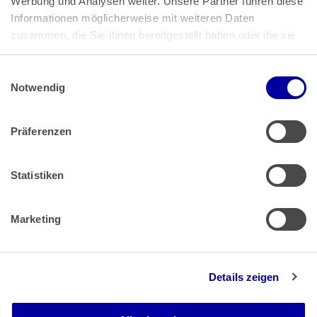
Werbung und Analysen weiter. Unsere Partner führen diese 
53113 Bonn
Informationen möglicherweise mit weiteren Daten 
zusammen, die Sie ihnen bereitgestellt haben oder die sie 
Pressemitteilungen
AGB
|
im Rahmen Ihrer Nutzung der Dienste gesammelt haben.
Impressum
Datenschutz
|
Einwilligungsauswahl
Impressum
 | 
Datenschutz
Notwendig
Präferenzen
Zahlung & Versand
Rücksendungen/Widerrufsbelehrung
Muster Widerrufsformular (PDF)
Statistiken
Remissionsbedingungen für den Handel
Kündigungsformular
Marketing
Barrierefreiheit
Details zeigen
Newsletter
Mediadaten