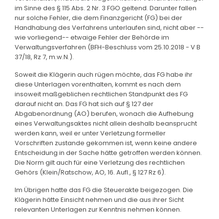
im Sinne des § 115 Abs. 2 Nr. 3 FGO geltend. Darunter fallen
nur solche Fehler, die dem Finanzgericht (FG) bei der
Handhabung des Verfahrens unterlaufen sind, nicht aber --
wie vorliegend-- etwaige Fehler der Behörde im
Verwaltungsverfahren (BFH-Beschluss vom 25.10.2018 - V B
37/18, Rz 7, m.w.N.).
Soweit die Klägerin auch rügen möchte, das FG habe ihr
diese Unterlagen vorenthalten, kommt es nach dem
insoweit maßgeblichen rechtlichen Standpunkt des FG
darauf nicht an. Das FG hat sich auf § 127 der
Abgabenordnung (AO) berufen, wonach die Aufhebung
eines Verwaltungsaktes nicht allein deshalb beansprucht
werden kann, weil er unter Verletzung formeller
Vorschriften zustande gekommen ist, wenn keine andere
Entscheidung in der Sache hätte getroffen werden können.
Die Norm gilt auch für eine Verletzung des rechtlichen
Gehörs (Klein/Ratschow, AO, 16. Aufl., § 127 Rz 6).
Im Übrigen hatte das FG die Steuerakte beigezogen. Die
Klägerin hätte Einsicht nehmen und die aus ihrer Sicht
relevanten Unterlagen zur Kenntnis nehmen können.