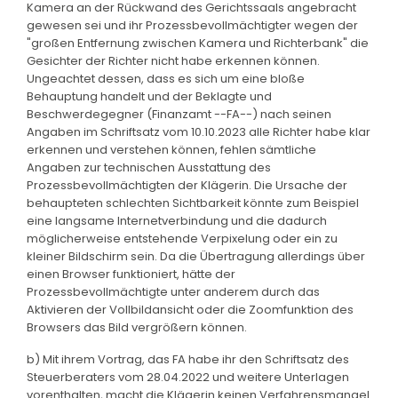
Kamera an der Rückwand des Gerichtssaals angebracht
gewesen sei und ihr Prozessbevollmächtigter wegen der
"großen Entfernung zwischen Kamera und Richterbank" die
Gesichter der Richter nicht habe erkennen können.
Ungeachtet dessen, dass es sich um eine bloße
Behauptung handelt und der Beklagte und
Beschwerdegegner (Finanzamt --FA--) nach seinen
Angaben im Schriftsatz vom 10.10.2023 alle Richter habe klar
erkennen und verstehen können, fehlen sämtliche
Angaben zur technischen Ausstattung des
Prozessbevollmächtigten der Klägerin. Die Ursache der
behaupteten schlechten Sichtbarkeit könnte zum Beispiel
eine langsame Internetverbindung und die dadurch
möglicherweise entstehende Verpixelung oder ein zu
kleiner Bildschirm sein. Da die Übertragung allerdings über
einen Browser funktioniert, hätte der
Prozessbevollmächtigte unter anderem durch das
Aktivieren der Vollbildansicht oder die Zoomfunktion des
Browsers das Bild vergrößern können.
b) Mit ihrem Vortrag, das FA habe ihr den Schriftsatz des
Steuerberaters vom 28.04.2022 und weitere Unterlagen
vorenthalten, macht die Klägerin keinen Verfahrensmangel