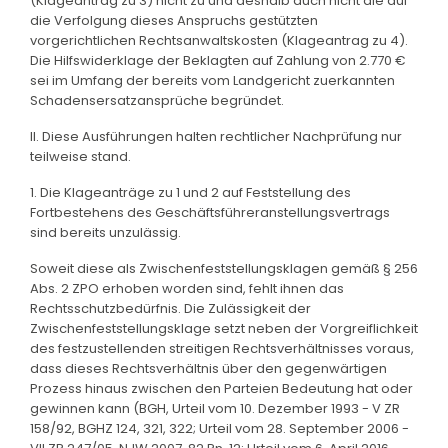
(Klageantrag zu 3) nicht zu und deshalb auch nicht die auf
die Verfolgung dieses Anspruchs gestützten
vorgerichtlichen Rechtsanwaltskosten (Klageantrag zu 4).
Die Hilfswiderklage der Beklagten auf Zahlung von 2.770 €
sei im Umfang der bereits vom Landgericht zuerkannten
Schadensersatzansprüche begründet.
II. Diese Ausführungen halten rechtlicher Nachprüfung nur
teilweise stand.
1. Die Klageanträge zu 1 und 2 auf Feststellung des
Fortbestehens des Geschäftsführeranstellungsvertrags
sind bereits unzulässig.
Soweit diese als Zwischenfeststellungsklagen gemäß § 256
Abs. 2 ZPO erhoben worden sind, fehlt ihnen das
Rechtsschutzbedürfnis. Die Zulässigkeit der
Zwischenfeststellungsklage setzt neben der Vorgreiflichkeit
des festzustellenden streitigen Rechtsverhältnisses voraus,
dass dieses Rechtsverhältnis über den gegenwärtigen
Prozess hinaus zwischen den Parteien Bedeutung hat oder
gewinnen kann (BGH, Urteil vom 10. Dezember 1993 - V ZR
158/92, BGHZ 124, 321, 322; Urteil vom 28. September 2006 -