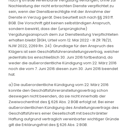
nach § 611 BGB vereinbarte Vergütung verlangen, ohne zur
Nachleistung der nicht erbrachten Dienste verpflichtet zu
sein, wenn der Dienstberechtigte mit der Annahme der
Dienste in Verzug gerät. Dies beurteilt sich nach §§ 293 ff.
BGB. Die Vorschrift gibt keinen selbständigen Anspruch,
sondern bewirkt, dass der (ursprüngliche)
Vergütungsanspruch dem zur Dienstleistung Verpflichteten
erhalten bleibt (BGH, Urteil vom 12. Mai 2022 - III ZR 78/21,
NJW 2022, 2269 Rn. 24). Grundlage für den Anspruch des
Klägers ist sein Geschäftsführeranstellungsvertrag, welcher
jedenfalls bis einschließlich 30. Juni 2016 fortbestand, da
weder die außerordentliche Kündigung vom 22. März 2016
noch die vom 7. Juni 2016 diesen zum 30. Juni 2016 beendet
hat.
a) Die außerordentliche Kündigung vom 22. März 2016
konnte den Geschäftsführeranstellungsvertrag schon
deswegen nicht beenden, da sie nicht innerhalb der
Zweiwochenfrist des § 626 Abs. 2 BGB erfolgt ist. Bei einer
außerordentlichen Kündigung des Anstellungsvertrags des
Geschäftsführers einer Gesellschaft mit beschränkter
Haftung aufgrund vertraglich vereinbarter wichtiger Gründe
gilt die Erklärungsfrist des § 626 Abs. 2 BGB.