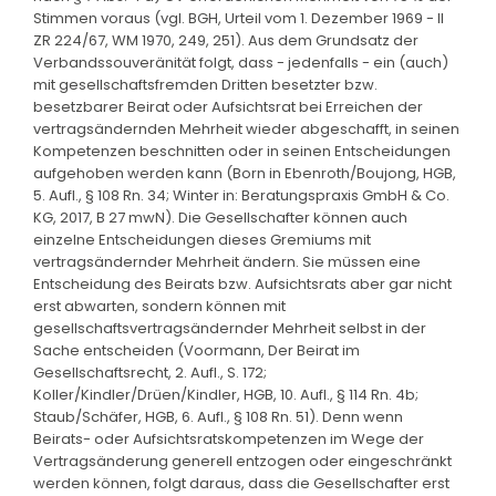
Stimmen voraus (vgl. BGH, Urteil vom 1. Dezember 1969 - II
ZR 224/67, WM 1970, 249, 251). Aus dem Grundsatz der
Verbandssouveränität folgt, dass - jedenfalls - ein (auch)
mit gesellschaftsfremden Dritten besetzter bzw.
besetzbarer Beirat oder Aufsichtsrat bei Erreichen der
vertragsändernden Mehrheit wieder abgeschafft, in seinen
Kompetenzen beschnitten oder in seinen Entscheidungen
aufgehoben werden kann (Born in Ebenroth/Boujong, HGB,
5. Aufl., § 108 Rn. 34; Winter in: Beratungspraxis GmbH & Co.
KG, 2017, B 27 mwN). Die Gesellschafter können auch
einzelne Entscheidungen dieses Gremiums mit
vertragsändernder Mehrheit ändern. Sie müssen eine
Entscheidung des Beirats bzw. Aufsichtsrats aber gar nicht
erst abwarten, sondern können mit
gesellschaftsvertragsändernder Mehrheit selbst in der
Sache entscheiden (Voormann, Der Beirat im
Gesellschaftsrecht, 2. Aufl., S. 172;
Koller/Kindler/Drüen/Kindler, HGB, 10. Aufl., § 114 Rn. 4b;
Staub/Schäfer, HGB, 6. Aufl., § 108 Rn. 51). Denn wenn
Beirats- oder Aufsichtsratskompetenzen im Wege der
Vertragsänderung generell entzogen oder eingeschränkt
werden können, folgt daraus, dass die Gesellschafter erst