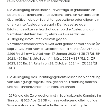
revisionsrechtlich nicht zu beanstanden.
Die Auslegung eines Individualvertrags ist grundsätzlich
Sache des Tatrichters und revisionsrechtlich nur daraufhin
überprüfbar, ob der Tatrichter gesetzliche oder allgemein
anerkannte Auslegungsregeln, Denkgesetze oder
Erfahrungssätze verletzt hat oder ob die Auslegung auf
Verfahrensfehlern beruht, etwa weil wesentlicher
Auslegungsstoff unter Verstoß gegen
Verfahrensvorschriften außer Acht gelassen worden ist (st.
Rspr., BGH, Urteil vom 11. Oktober 2011 - II ZR 242/09, ZIP 2011,
2299 Rn. 24 mwN; Urteil vom 17. Januar 2023 - II ZR 76/21, ZIP
2023, 467 Rn. 18; Urteil vom 14. März 2023 - II ZR 152/21, ZIP
2023, 905 Rn. 24; Urteil von 29. Oktober 2024 - II ZR 222/21,
zVb).
Die Auslegung des Berufungsgerichts lässt eine Verletzung
von Auslegungsregeln, Denkgesetzen, Erfahrungssätzen
und Verfahrensvorschriften nicht erkennen.
(2) Für die die Zweiwochenfrist in Lauf setzende Kenntnis im
Sinn von § 626 Abs. 2 BGB kam es vorliegend allein auf den
Wissensstand der Gesellschafterversammlung der