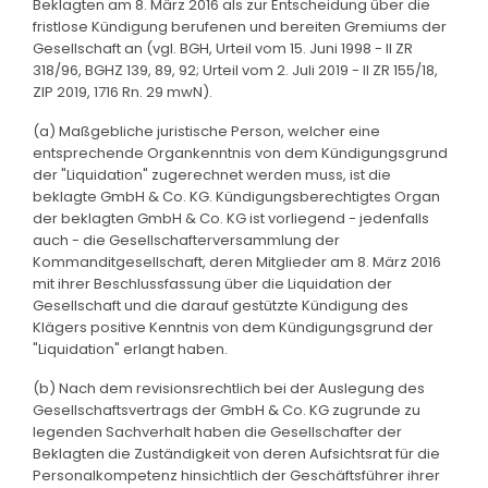
Beklagten am 8. März 2016 als zur Entscheidung über die
fristlose Kündigung berufenen und bereiten Gremiums der
Gesellschaft an (vgl. BGH, Urteil vom 15. Juni 1998 - II ZR
318/96, BGHZ 139, 89, 92; Urteil vom 2. Juli 2019 - II ZR 155/18,
ZIP 2019, 1716 Rn. 29 mwN).
(a) Maßgebliche juristische Person, welcher eine
entsprechende Organkenntnis von dem Kündigungsgrund
der "Liquidation" zugerechnet werden muss, ist die
beklagte GmbH & Co. KG. Kündigungsberechtigtes Organ
der beklagten GmbH & Co. KG ist vorliegend - jedenfalls
auch - die Gesellschafterversammlung der
Kommanditgesellschaft, deren Mitglieder am 8. März 2016
mit ihrer Beschlussfassung über die Liquidation der
Gesellschaft und die darauf gestützte Kündigung des
Klägers positive Kenntnis von dem Kündigungsgrund der
"Liquidation" erlangt haben.
(b) Nach dem revisionsrechtlich bei der Auslegung des
Gesellschaftsvertrags der GmbH & Co. KG zugrunde zu
legenden Sachverhalt haben die Gesellschafter der
Beklagten die Zuständigkeit von deren Aufsichtsrat für die
Personalkompetenz hinsichtlich der Geschäftsführer ihrer