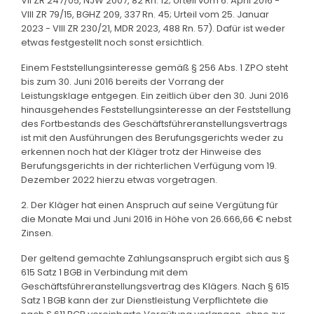
VII ZR 247/05, NJW 2007, 82 Rn. 12; Urteil vom 6. April 2016 -
VIII ZR 79/15, BGHZ 209, 337 Rn. 45; Urteil vom 25. Januar
2023 - VIII ZR 230/21, MDR 2023, 488 Rn. 57). Dafür ist weder
etwas festgestellt noch sonst ersichtlich.
Einem Feststellungsinteresse gemäß § 256 Abs. 1 ZPO steht
bis zum 30. Juni 2016 bereits der Vorrang der
Leistungsklage entgegen. Ein zeitlich über den 30. Juni 2016
hinausgehendes Feststellungsinteresse an der Feststellung
des Fortbestands des Geschäftsführeranstellungsvertrags
ist mit den Ausführungen des Berufungsgerichts weder zu
erkennen noch hat der Kläger trotz der Hinweise des
Berufungsgerichts in der richterlichen Verfügung vom 19.
Dezember 2022 hierzu etwas vorgetragen.
2. Der Kläger hat einen Anspruch auf seine Vergütung für
die Monate Mai und Juni 2016 in Höhe von 26.666,66 € nebst
Zinsen.
Der geltend gemachte Zahlungsanspruch ergibt sich aus §
615 Satz 1 BGB in Verbindung mit dem
Geschäftsführeranstellungsvertrag des Klägers. Nach § 615
Satz 1 BGB kann der zur Dienstleistung Verpflichtete die