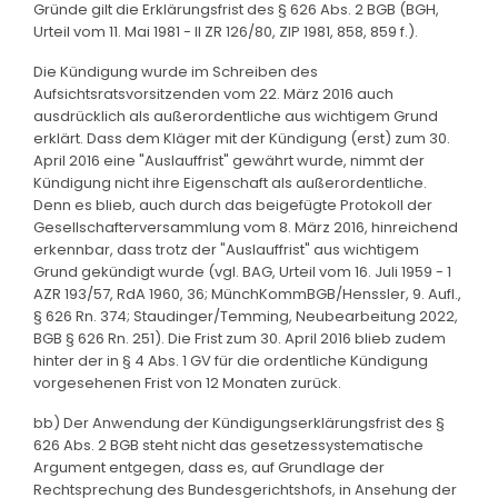
Gründe gilt die Erklärungsfrist des § 626 Abs. 2 BGB (BGH,
Urteil vom 11. Mai 1981 - II ZR 126/80, ZIP 1981, 858, 859 f.).
Die Kündigung wurde im Schreiben des
Aufsichtsratsvorsitzenden vom 22. März 2016 auch
ausdrücklich als außerordentliche aus wichtigem Grund
erklärt. Dass dem Kläger mit der Kündigung (erst) zum 30.
April 2016 eine "Auslauffrist" gewährt wurde, nimmt der
Kündigung nicht ihre Eigenschaft als außerordentliche.
Denn es blieb, auch durch das beigefügte Protokoll der
Gesellschafterversammlung vom 8. März 2016, hinreichend
erkennbar, dass trotz der "Auslauffrist" aus wichtigem
Grund gekündigt wurde (vgl. BAG, Urteil vom 16. Juli 1959 - 1
AZR 193/57, RdA 1960, 36; MünchKommBGB/Henssler, 9. Aufl.,
§ 626 Rn. 374; Staudinger/Temming, Neubearbeitung 2022,
BGB § 626 Rn. 251). Die Frist zum 30. April 2016 blieb zudem
hinter der in § 4 Abs. 1 GV für die ordentliche Kündigung
vorgesehenen Frist von 12 Monaten zurück.
bb) Der Anwendung der Kündigungserklärungsfrist des §
626 Abs. 2 BGB steht nicht das gesetzessystematische
Argument entgegen, dass es, auf Grundlage der
Rechtsprechung des Bundesgerichtshofs, in Ansehung der