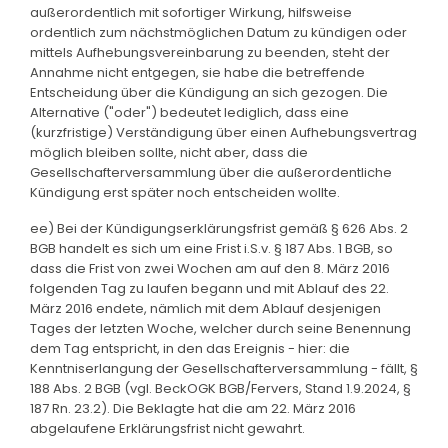
außerordentlich mit sofortiger Wirkung, hilfsweise
ordentlich zum nächstmöglichen Datum zu kündigen oder
mittels Aufhebungsvereinbarung zu beenden, steht der
Annahme nicht entgegen, sie habe die betreffende
Entscheidung über die Kündigung an sich gezogen. Die
Alternative ("oder") bedeutet lediglich, dass eine
(kurzfristige) Verständigung über einen Aufhebungsvertrag
möglich bleiben sollte, nicht aber, dass die
Gesellschafterversammlung über die außerordentliche
Kündigung erst später noch entscheiden wollte.
ee) Bei der Kündigungserklärungsfrist gemäß § 626 Abs. 2
BGB handelt es sich um eine Frist i.S.v. § 187 Abs. 1 BGB, so
dass die Frist von zwei Wochen am auf den 8. März 2016
folgenden Tag zu laufen begann und mit Ablauf des 22.
März 2016 endete, nämlich mit dem Ablauf desjenigen
Tages der letzten Woche, welcher durch seine Benennung
dem Tag entspricht, in den das Ereignis - hier: die
Kenntniserlangung der Gesellschafterversammlung - fällt, §
188 Abs. 2 BGB (vgl. BeckOGK BGB/Fervers, Stand 1.9.2024, §
187 Rn. 23.2). Die Beklagte hat die am 22. März 2016
abgelaufene Erklärungsfrist nicht gewahrt.