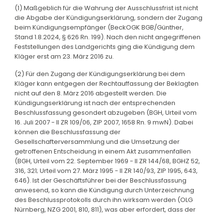
(1) Maßgeblich für die Wahrung der Ausschlussfrist ist nicht
die Abgabe der Kündigungserklärung, sondern der Zugang
beim Kündigungsempfänger (BeckOGK BGB/Günther,
Stand 1.8.2024, § 626 Rn. 199). Nach den nicht angegriffenen
Feststellungen des Landgerichts ging die Kündigung dem
Kläger erst am 23. März 2016 zu.
(2) Für den Zugang der Kündigungserklärung bei dem
Kläger kann entgegen der Rechtauffassung der Beklagten
nicht auf den 8. März 2016 abgestellt werden. Die
Kündigungserklärung ist nach der entsprechenden
Beschlussfassung gesondert abzugeben (BGH, Urteil vom
16. Juli 2007 - II ZR 109/06, ZIP 2007, 1658 Rn. 9 mwN). Dabei
können die Beschlussfassung der
Gesellschafterversammlung und die Umsetzung der
getroffenen Entscheidung in einem Akt zusammenfallen
(BGH, Urteil vom 22. September 1969 - II ZR 144/68, BGHZ 52,
316, 321; Urteil vom 27. März 1995 - II ZR 140/93, ZIP 1995, 643,
646). Ist der Geschäftsführer bei der Beschlussfassung
anwesend, so kann die Kündigung durch Unterzeichnung
des Beschlussprotokolls durch ihn wirksam werden (OLG
Nürnberg, NZG 2001, 810, 811), was aber erfordert, dass der