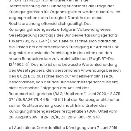
BT-Drs. 12/4902) in offenbarer Kenntnis der
Rechtsprechung des Bundesgerichtshofs die Frage der
Kündigungsfristen für Organmitglieder weder ausdrücklich
angesprochen noch korrigiert. Damit hat er diese
Rechtsprechung offensichtlich gebilligt. Das
Kündigungsfristengesetz erfolgte in Vollziehung eines
Gesetzgebungsauftrags des Bundesverfassungsgerichts
(BVerfG 82, 126, 154 f.) und zielte ausschließlich darauf ab,
die Fristen bei der ordentlichen Kündigung für Arbeiter und
Angestellte sowie die Rechtslage in den alten und den
neuen Bundesländern zu vereinheitlichen (RegE, BT-Drs.
12/4902, 6). Deshalb ist eine bewusste Wertentscheidung
des Gesetzgebers, den persönlichen Anwendungsbereich
des § 622 BGB ausschließlich auf Arbeitsverhältnisse zu
beschränken, von der das Bundesarbeitsgericht ausgeht,
nicht erkennbar. Entgegen der Ansicht des
Bundesarbeitsgerichts (BAG, Urteil vom 11. Juni 2020 - 2 AZR
374/19, BAGE 171, 44 Rn. 48 ff.) hat der Bundesgerichtshof an
seiner Rechtsprechung auch nach Inkrafttreten des
Kündigungsfristengesetzes festgehalten (BGH, Urteil vom
20. August 2019 - II ZR 121/16, ZIP 2019, 1805 Rn. 34).
b) Auch die außerordentliche Kündigung vom 7. Juni 2016