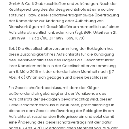
GmbH & Co. KG abzuschließen und zu kündigen. Nach der
Rechtsprechung des Bundesgerichtshofs ist eine solche
satzungs- bzw. gesellschaftsvertragsmäßige Übertragung
der Kompetenz zur Änderung oder Aufhebung von
Dienstverträgen mit Geschäftsführern namentlich auf einen
Aufsichtsrat rechtlich unbedenklich (vgl. BGH, Urteil vom 21.
Juni 1999 - II ZR 27/98, ZIP 1999, 1669, 1670).
(bb) Die Gesellschafterversammlung der Beklagten hat
diese Zuständigkeit ihres Aufsichtsrats für die Kündigung
des Dienstverhältnisses des Klägers als Geschäftsführer
ihrer Komplementärin in der Gesellschafterversammlung
am 8. März 2016 mit der erforderlichen Mehrheit nach § 7
Abs. 4 a) GV an sich gezogen und diese beschlossen.
Ein Gesellschafterbeschluss, mit dem der Kläger
außerordentlich gekündigt und der Vorsitzende des
Aufsichtsrats der Beklagten bevollmächtigt wird, diesen
Gesellschafterbeschluss auszuführen, greift allerdings in
die nach dem Gesellschaftsvertrag der Beklagten ihrem
Aufsichtsrat zustehenden Befugnisse ein und setzt damit
eine Änderung des Gesellschaftsvertrags mit der dafür
nach § 7 Abs. 4 a) GV erforderlichen Mehrheit von 75 % der