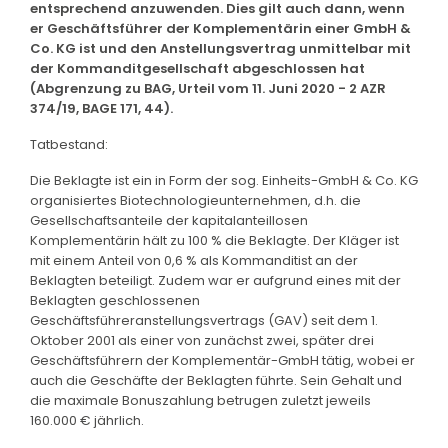
entsprechend anzuwenden. Dies gilt auch dann, wenn
er Geschäftsführer der Komplementärin einer GmbH &
Co. KG ist und den Anstellungsvertrag unmittelbar mit
der Kommanditgesellschaft abgeschlossen hat
(Abgrenzung zu BAG, Urteil vom 11. Juni 2020 - 2 AZR
374/19, BAGE 171, 44).
Tatbestand:
Die Beklagte ist ein in Form der sog. Einheits-GmbH & Co. KG
organisiertes Biotechnologieunternehmen, d.h. die
Gesellschaftsanteile der kapitalanteillosen
Komplementärin hält zu 100 % die Beklagte. Der Kläger ist
mit einem Anteil von 0,6 % als Kommanditist an der
Beklagten beteiligt. Zudem war er aufgrund eines mit der
Beklagten geschlossenen
Geschäftsführeranstellungsvertrags (GAV) seit dem 1.
Oktober 2001 als einer von zunächst zwei, später drei
Geschäftsführern der Komplementär-GmbH tätig, wobei er
auch die Geschäfte der Beklagten führte. Sein Gehalt und
die maximale Bonuszahlung betrugen zuletzt jeweils
160.000 € jährlich.