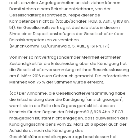
recht einzelne Angelegenheiten an sich ziehen können.
Damit stehen einem Beirat unentziehbare, von der
Gesellschaftergesamtheit zu respektierende
Kompetenzen nicht zu (Staub/Schäfer, HGB, 6. Aufl., § 108 Rn.
51). Ein Gesellschaftsvertrag ist deshalb stets in diesem
Sinne einer Dispositionsbefugnis der Gesellschafter über
Beiratskompetenzen zu verstehen
(MünchKommHGB/Grunewald, 5. Aufl., § 161 Rn. 171)
Von ihrer so mit vertragsändernder Mehrheit eröffneten
Zuständigkeit für die Entscheidung über die Kündigung hat
die Gesellschafterversammlung mit ihrer Beschlussfassung
am 8. März 2016 auch Gebrauch gemacht. Die erforderliche
Mehrheit von 75 % der Stimmen wurde erreicht.
(cc) Der Annahme, die Gesellschafterversammlung habe
die Entscheidung über die Kündigung "an sich gezogen",
womit sie in die Rolle des Organs gerückt ist, dessen
Kenntnis für den Beginn der Frist gemäß § 626 Abs. 2 BGB
maßgeblich ist, steht nicht entgegen, dass ausweislich des
Kündigungsschreibens vom 22. März 2016 später auch der
Aufsichtsrat noch die Kündigung des
Geschäftsführeranstellungsvertrags beschlossen hat.