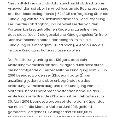
Geschäftsführers grundsätzlich auch nicht abdingbar sei.
Anzuwenden sei aber im Anschluss an die Rechtsprechung
des Bundesarbeitsgerichts § 621 BGB als Regelung über die
Kündigung von freien Dienstverhältnissen. Jene Regelung
sei überdies abdingbar, und insoweit sei der von den
Parteien konkret getroffenen Regelung zu entnehmen,
dass diese (auch) die gesetzliche Kündigungsfrist für freie
Dienstverhältnisse hätten abbedingen, mithin die
Kündigung aus wichtigem Grund nach § 4 Abs. 2 GAV als
fristlose Kündigung hätten zulassen wollen.
Der Feststellungsantrag des Klägers, dass sein
Anstellungsverhältnis mit der Beklagten auch nicht durch
die nachfolgende außerordentliche Kündigung vom 7. Juni
2016 beendet worden sei (Klageantrag zu 2), sei
unzulässig, jedenfalls aber unbegründet, da das
Anstellungsverhältnis aufgrund der Kündigung vom 22.
März 2016 bereits nicht mehr bestanden habe. Da das
Anstellungsverhältnis des Klägers mit der Beklagten zum
30. April 2016 beendet worden sei, stehe dem Kläger das
nur noch für die Monate Mai und Juni 2016 geltend
gemachte Festgehalt i.H.v. insgesamt 26.666,66 €