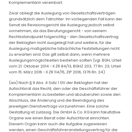
Komplementärin vereinbart.
Zwar obliegt die Auslegung von Gesellschaftsverträgen
grundsätzlich dem Tatrichter. Im vorliegenden Fall kann der
Senat als Revisionsgericht die Auslegung jedoch selbst
vornehmen, da das Berufungsgericht - von seinem
Rechtsstandpunkt folgerichtig - den Gesellschaftsvertrag
der Beklagten nicht ausgelegt hat und weitere, für die
Auslegung maßgebliche tatsächliche Feststellungen nicht
zu erwarten sind. Das gilt selbst dann, wenn mehrere
Auslegungsmöglichkeiten bestehen sollten (vgl. BGH, Urteil
vom 21. Oktober 2014 - II ZR 84/13, BGHZ 203, 77 Rn. 23; Urteil
vom 15. März 2016 - II ZR 114/15, ZIP 2016, 1376 Rn. 24).
(aa) Nach § 9 Abs. 4 Satz 1 GV der Beklagten hat der
Aufsichtsrat das Recht, den oder die Geschäftsführer der
Komplementärin zu bestellen und abzuberufen sowie den
Abschluss, die Änderung und die Beendigung des
jeweiligen Dienstvertrags vorzunehmen. Eine solche
Gestaltung ist zulässig. Die GmbH & Co. KG kann fakultative
Organe wie einen Beirat oder Aufsichtsrat einrichten.
Diesem Organ kann auch die Aufgabe zugewiesen
werden, einen Geschäftsführeranstellungsvertrag für die