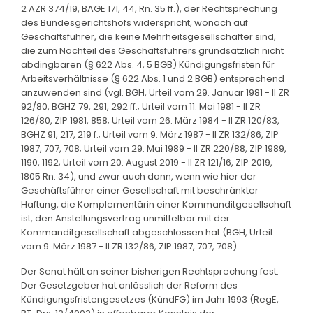
2 AZR 374/19, BAGE 171, 44, Rn. 35 ff.), der Rechtsprechung
des Bundesgerichtshofs widerspricht, wonach auf
Geschäftsführer, die keine Mehrheitsgesellschafter sind,
die zum Nachteil des Geschäftsführers grundsätzlich nicht
abdingbaren (§ 622 Abs. 4, 5 BGB) Kündigungsfristen für
Arbeitsverhältnisse (§ 622 Abs. 1 und 2 BGB) entsprechend
anzuwenden sind (vgl. BGH, Urteil vom 29. Januar 1981 - II ZR
92/80, BGHZ 79, 291, 292 ff.; Urteil vom 11. Mai 1981 - II ZR
126/80, ZIP 1981, 858; Urteil vom 26. März 1984 - II ZR 120/83,
BGHZ 91, 217, 219 f.; Urteil vom 9. März 1987 - II ZR 132/86, ZIP
1987, 707, 708; Urteil vom 29. Mai 1989 - II ZR 220/88, ZIP 1989,
1190, 1192; Urteil vom 20. August 2019 - II ZR 121/16, ZIP 2019,
1805 Rn. 34), und zwar auch dann, wenn wie hier der
Geschäftsführer einer Gesellschaft mit beschränkter
Haftung, die Komplementärin einer Kommanditgesellschaft
ist, den Anstellungsvertrag unmittelbar mit der
Kommanditgesellschaft abgeschlossen hat (BGH, Urteil
vom 9. März 1987 - II ZR 132/86, ZIP 1987, 707, 708).
Der Senat hält an seiner bisherigen Rechtsprechung fest.
Der Gesetzgeber hat anlässlich der Reform des
Kündigungsfristengesetzes (KündFG) im Jahr 1993 (RegE,