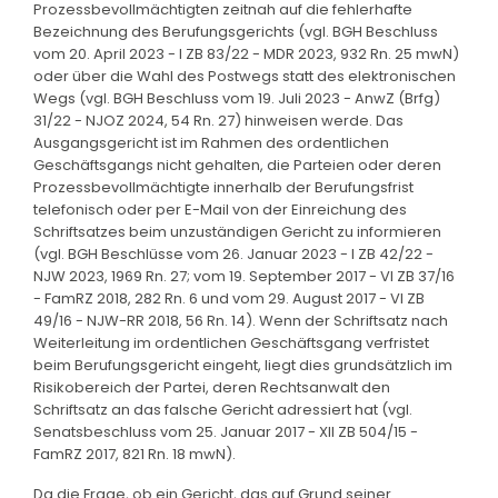
Prozessbevollmächtigten zeitnah auf die fehlerhafte
Bezeichnung des Berufungsgerichts (vgl. BGH Beschluss
vom 20. April 2023 - I ZB 83/22 - MDR 2023, 932 Rn. 25 mwN)
oder über die Wahl des Postwegs statt des elektronischen
Wegs (vgl. BGH Beschluss vom 19. Juli 2023 - AnwZ (Brfg)
31/22 - NJOZ 2024, 54 Rn. 27) hinweisen werde. Das
Ausgangsgericht ist im Rahmen des ordentlichen
Geschäftsgangs nicht gehalten, die Parteien oder deren
Prozessbevollmächtigte innerhalb der Berufungsfrist
telefonisch oder per E-Mail von der Einreichung des
Schriftsatzes beim unzuständigen Gericht zu informieren
(vgl. BGH Beschlüsse vom 26. Januar 2023 - I ZB 42/22 -
NJW 2023, 1969 Rn. 27; vom 19. September 2017 - VI ZB 37/16
- FamRZ 2018, 282 Rn. 6 und vom 29. August 2017 - VI ZB
49/16 - NJW-RR 2018, 56 Rn. 14). Wenn der Schriftsatz nach
Weiterleitung im ordentlichen Geschäftsgang verfristet
beim Berufungsgericht eingeht, liegt dies grundsätzlich im
Risikobereich der Partei, deren Rechtsanwalt den
Schriftsatz an das falsche Gericht adressiert hat (vgl.
Senatsbeschluss vom 25. Januar 2017 - XII ZB 504/15 -
FamRZ 2017, 821 Rn. 18 mwN).
Da die Frage, ob ein Gericht, das auf Grund seiner