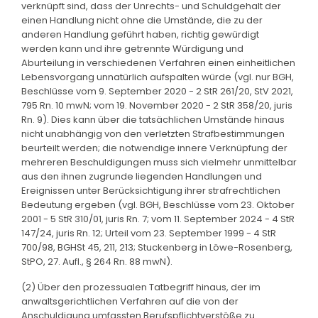
verknüpft sind, dass der Unrechts- und Schuldgehalt der
einen Handlung nicht ohne die Umstände, die zu der
anderen Handlung geführt haben, richtig gewürdigt
werden kann und ihre getrennte Würdigung und
Aburteilung in verschiedenen Verfahren einen einheitlichen
Lebensvorgang unnatürlich aufspalten würde (vgl. nur BGH,
Beschlüsse vom 9. September 2020 - 2 StR 261/20, StV 2021,
795 Rn. 10 mwN; vom 19. November 2020 - 2 StR 358/20, juris
Rn. 9). Dies kann über die tatsächlichen Umstände hinaus
nicht unabhängig von den verletzten Strafbestimmungen
beurteilt werden; die notwendige innere Verknüpfung der
mehreren Beschuldigungen muss sich vielmehr unmittelbar
aus den ihnen zugrunde liegenden Handlungen und
Ereignissen unter Berücksichtigung ihrer strafrechtlichen
Bedeutung ergeben (vgl. BGH, Beschlüsse vom 23. Oktober
2001 - 5 StR 310/01, juris Rn. 7; vom 11. September 2024 - 4 StR
147/24, juris Rn. 12; Urteil vom 23. September 1999 - 4 StR
700/98, BGHSt 45, 211, 213; Stuckenberg in Löwe-Rosenberg,
StPO, 27. Aufl., § 264 Rn. 88 mwN).
(2) Über den prozessualen Tatbegriff hinaus, der im
anwaltsgerichtlichen Verfahren auf die von der
Anschuldigung umfassten Berufspflichtverstöße zu