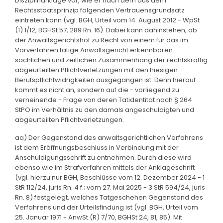
Disziplinarklage vor, wie er nach dem aus dem
Rechtsstaatsprinzip folgenden Vertrauensgrundsatz
eintreten kann (vgl. BGH, Urteil vom 14. August 2012 - WpSt
(1) 1/12, BGHSt 57, 289 Rn. 16). Dabei kann dahinstehen, ob
der Anwaltsgerichtshof zu Recht von einem für das im
Vorverfahren tätige Anwaltsgericht erkennbaren
sachlichen und zeitlichen Zusammenhang der rechtskräftig
abgeurteilten Pflichtverletzungen mit den hiesigen
Berufspflichtwidrigkeiten ausgegangen ist. Denn hierauf
kommt es nicht an, sondern auf die - vorliegend zu
verneinende - Frage von deren Tatidentität nach § 264
StPO im Verhältnis zu den damals angeschuldigten und
abgeurteilten Pflichtverletzungen.
aa) Der Gegenstand des anwaltsgerichtlichen Verfahrens
ist dem Eröffnungsbeschluss in Verbindung mit der
Anschuldigungsschrift zu entnehmen. Durch diese wird
ebenso wie im Strafverfahren mittels der Anklageschrift
(vgl. hierzu nur BGH, Beschlüsse vom 12. Dezember 2024 - 1
StR 112/24, juris Rn. 4 f.; vom 27. Mai 2025 - 3 StR 594/24, juris
Rn. 8) festgelegt, welches Tatgeschehen Gegenstand des
Verfahrens und der Urteilsfindung ist (vgl. BGH, Urteil vom
25. Januar 1971 - AnwSt (R) 7/70, BGHSt 24, 81, 85). Mit