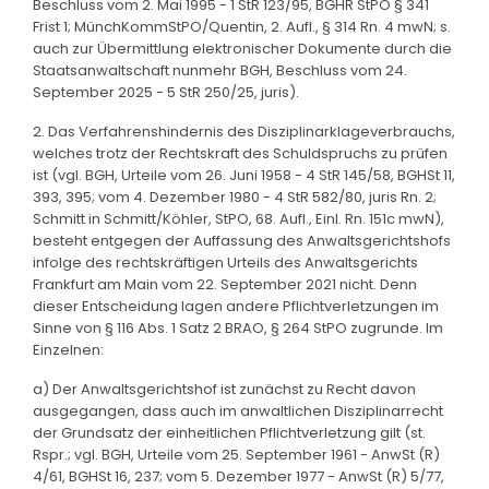
Beschluss vom 2. Mai 1995 - 1 StR 123/95, BGHR StPO § 341
Frist 1; MünchKommStPO/Quentin, 2. Aufl., § 314 Rn. 4 mwN; s.
auch zur Übermittlung elektronischer Dokumente durch die
Staatsanwaltschaft nunmehr BGH, Beschluss vom 24.
September 2025 - 5 StR 250/25, juris).
2. Das Verfahrenshindernis des Disziplinarklageverbrauchs,
welches trotz der Rechtskraft des Schuldspruchs zu prüfen
ist (vgl. BGH, Urteile vom 26. Juni 1958 - 4 StR 145/58, BGHSt 11,
393, 395; vom 4. Dezember 1980 - 4 StR 582/80, juris Rn. 2;
Schmitt in Schmitt/Köhler, StPO, 68. Aufl., Einl. Rn. 151c mwN),
besteht entgegen der Auffassung des Anwaltsgerichtshofs
infolge des rechtskräftigen Urteils des Anwaltsgerichts
Frankfurt am Main vom 22. September 2021 nicht. Denn
dieser Entscheidung lagen andere Pflichtverletzungen im
Sinne von § 116 Abs. 1 Satz 2 BRAO, § 264 StPO zugrunde. Im
Einzelnen:
a) Der Anwaltsgerichtshof ist zunächst zu Recht davon
ausgegangen, dass auch im anwaltlichen Disziplinarrecht
der Grundsatz der einheitlichen Pflichtverletzung gilt (st.
Rspr.; vgl. BGH, Urteile vom 25. September 1961 - AnwSt (R)
4/61, BGHSt 16, 237; vom 5. Dezember 1977 - AnwSt (R) 5/77,