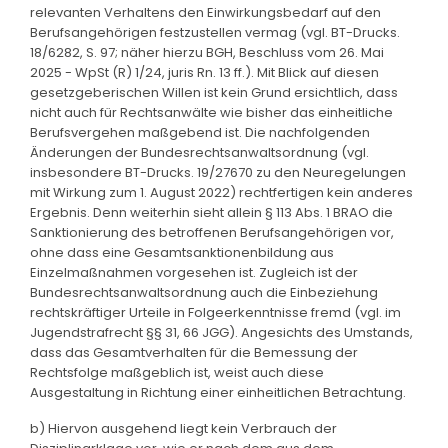
relevanten Verhaltens den Einwirkungsbedarf auf den
Berufsangehörigen festzustellen vermag (vgl. BT-Drucks.
18/6282, S. 97; näher hierzu BGH, Beschluss vom 26. Mai
2025 - WpSt (R) 1/24, juris Rn. 13 ff.). Mit Blick auf diesen
gesetzgeberischen Willen ist kein Grund ersichtlich, dass
nicht auch für Rechtsanwälte wie bisher das einheitliche
Berufsvergehen maßgebend ist. Die nachfolgenden
Änderungen der Bundesrechtsanwaltsordnung (vgl.
insbesondere BT-Drucks. 19/27670 zu den Neuregelungen
mit Wirkung zum 1. August 2022) rechtfertigen kein anderes
Ergebnis. Denn weiterhin sieht allein § 113 Abs. 1 BRAO die
Sanktionierung des betroffenen Berufsangehörigen vor,
ohne dass eine Gesamtsanktionenbildung aus
Einzelmaßnahmen vorgesehen ist. Zugleich ist der
Bundesrechtsanwaltsordnung auch die Einbeziehung
rechtskräftiger Urteile in Folgeerkenntnisse fremd (vgl. im
Jugendstrafrecht §§ 31, 66 JGG). Angesichts des Umstands,
dass das Gesamtverhalten für die Bemessung der
Rechtsfolge maßgeblich ist, weist auch diese
Ausgestaltung in Richtung einer einheitlichen Betrachtung.
b) Hiervon ausgehend liegt kein Verbrauch der