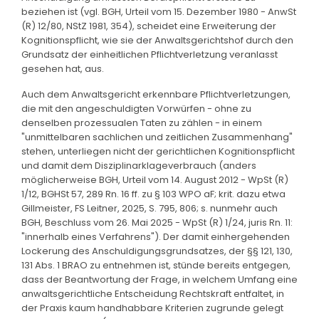
beziehen ist (vgl. BGH, Urteil vom 15. Dezember 1980 - AnwSt
(R) 12/80, NStZ 1981, 354), scheidet eine Erweiterung der
Kognitionspflicht, wie sie der Anwaltsgerichtshof durch den
Grundsatz der einheitlichen Pflichtverletzung veranlasst
gesehen hat, aus.
Auch dem Anwaltsgericht erkennbare Pflichtverletzungen,
die mit den angeschuldigten Vorwürfen - ohne zu
denselben prozessualen Taten zu zählen - in einem
"unmittelbaren sachlichen und zeitlichen Zusammenhang"
stehen, unterliegen nicht der gerichtlichen Kognitionspflicht
und damit dem Disziplinarklageverbrauch (anders
möglicherweise BGH, Urteil vom 14. August 2012 - WpSt (R)
1/12, BGHSt 57, 289 Rn. 16 ff. zu § 103 WPO aF; krit. dazu etwa
Gillmeister, FS Leitner, 2025, S. 795, 806; s. nunmehr auch
BGH, Beschluss vom 26. Mai 2025 - WpSt (R) 1/24, juris Rn. 11:
"innerhalb eines Verfahrens"). Der damit einhergehenden
Lockerung des Anschuldigungsgrundsatzes, der §§ 121, 130,
131 Abs. 1 BRAO zu entnehmen ist, stünde bereits entgegen,
dass der Beantwortung der Frage, in welchem Umfang eine
anwaltsgerichtliche Entscheidung Rechtskraft entfaltet, in
der Praxis kaum handhabbare Kriterien zugrunde gelegt