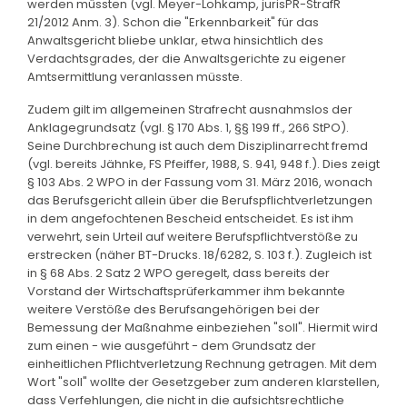
werden müssten (vgl. Meyer-Lohkamp, jurisPR-StrafR
21/2012 Anm. 3). Schon die "Erkennbarkeit" für das
Anwaltsgericht bliebe unklar, etwa hinsichtlich des
Verdachtsgrades, der die Anwaltsgerichte zu eigener
Amtsermittlung veranlassen müsste.
Zudem gilt im allgemeinen Strafrecht ausnahmslos der
Anklagegrundsatz (vgl. § 170 Abs. 1, §§ 199 ff., 266 StPO).
Seine Durchbrechung ist auch dem Disziplinarrecht fremd
(vgl. bereits Jähnke, FS Pfeiffer, 1988, S. 941, 948 f.). Dies zeigt
§ 103 Abs. 2 WPO in der Fassung vom 31. März 2016, wonach
das Berufsgericht allein über die Berufspflichtverletzungen
in dem angefochtenen Bescheid entscheidet. Es ist ihm
verwehrt, sein Urteil auf weitere Berufspflichtverstöße zu
erstrecken (näher BT-Drucks. 18/6282, S. 103 f.). Zugleich ist
in § 68 Abs. 2 Satz 2 WPO geregelt, dass bereits der
Vorstand der Wirtschaftsprüferkammer ihm bekannte
weitere Verstöße des Berufsangehörigen bei der
Bemessung der Maßnahme einbeziehen "soll". Hiermit wird
zum einen - wie ausgeführt - dem Grundsatz der
einheitlichen Pflichtverletzung Rechnung getragen. Mit dem
Wort "soll" wollte der Gesetzgeber zum anderen klarstellen,
dass Verfehlungen, die nicht in die aufsichtsrechtliche