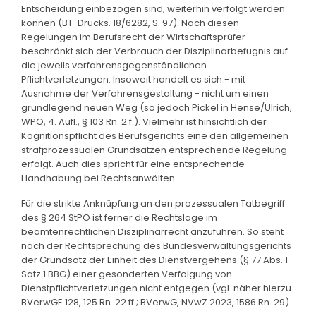
Entscheidung einbezogen sind, weiterhin verfolgt werden
können (BT-Drucks. 18/6282, S. 97). Nach diesen
Regelungen im Berufsrecht der Wirtschaftsprüfer
beschränkt sich der Verbrauch der Disziplinarbefugnis auf
die jeweils verfahrensgegenständlichen
Pflichtverletzungen. Insoweit handelt es sich - mit
Ausnahme der Verfahrensgestaltung - nicht um einen
grundlegend neuen Weg (so jedoch Pickel in Hense/Ulrich,
WPO, 4. Aufl., § 103 Rn. 2 f.). Vielmehr ist hinsichtlich der
Kognitionspflicht des Berufsgerichts eine den allgemeinen
strafprozessualen Grundsätzen entsprechende Regelung
erfolgt. Auch dies spricht für eine entsprechende
Handhabung bei Rechtsanwälten.
Für die strikte Anknüpfung an den prozessualen Tatbegriff
des § 264 StPO ist ferner die Rechtslage im
beamtenrechtlichen Disziplinarrecht anzuführen. So steht
nach der Rechtsprechung des Bundesverwaltungsgerichts
der Grundsatz der Einheit des Dienstvergehens (§ 77 Abs. 1
Satz 1 BBG) einer gesonderten Verfolgung von
Dienstpflichtverletzungen nicht entgegen (vgl. näher hierzu
BVerwGE 128, 125 Rn. 22 ff.; BVerwG, NVwZ 2023, 1586 Rn. 29).