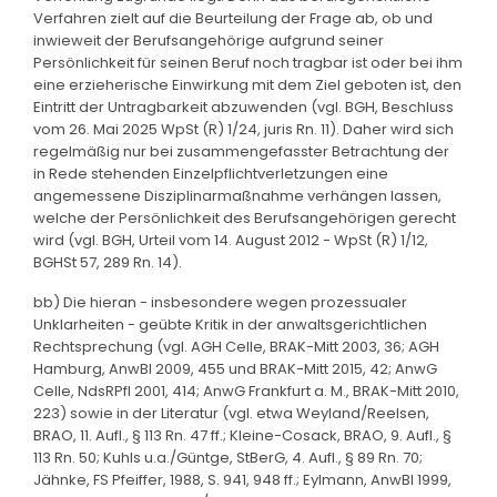
Verfahren zielt auf die Beurteilung der Frage ab, ob und
inwieweit der Berufsangehörige aufgrund seiner
Persönlichkeit für seinen Beruf noch tragbar ist oder bei ihm
eine erzieherische Einwirkung mit dem Ziel geboten ist, den
Eintritt der Untragbarkeit abzuwenden (vgl. BGH, Beschluss
vom 26. Mai 2025 WpSt (R) 1/24, juris Rn. 11). Daher wird sich
regelmäßig nur bei zusammengefasster Betrachtung der
in Rede stehenden Einzelpflichtverletzungen eine
angemessene Disziplinarmaßnahme verhängen lassen,
welche der Persönlichkeit des Berufsangehörigen gerecht
wird (vgl. BGH, Urteil vom 14. August 2012 - WpSt (R) 1/12,
BGHSt 57, 289 Rn. 14).
bb) Die hieran - insbesondere wegen prozessualer
Unklarheiten - geübte Kritik in der anwaltsgerichtlichen
Rechtsprechung (vgl. AGH Celle, BRAK-Mitt 2003, 36; AGH
Hamburg, AnwBl 2009, 455 und BRAK-Mitt 2015, 42; AnwG
Celle, NdsRPfl 2001, 414; AnwG Frankfurt a. M., BRAK-Mitt 2010,
223) sowie in der Literatur (vgl. etwa Weyland/Reelsen,
BRAO, 11. Aufl., § 113 Rn. 47 ff.; Kleine-Cosack, BRAO, 9. Aufl., §
113 Rn. 50; Kuhls u.a./Güntge, StBerG, 4. Aufl., § 89 Rn. 70;
Jähnke, FS Pfeiffer, 1988, S. 941, 948 ff.; Eylmann, AnwBl 1999,