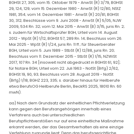
BGHSt 27, 305; vom 15. Oktober 1979 - AnwSt (R) 3/79, BGHSt
29, 124, 129; vom 15. Dezember 1980 - AnwSt (R) 12/80, NStZ
1981, 354; vom 14. Dezember 1981 - AnwSt (R) 20/81, BGHSt
30, 312; Beschlüsse vom 9. Juni 2008 - AnwSt (R) 5/05, NJW
2009, 534 Rn. 32; vom 12. Mai 2015 - AnwSt (B) 3/15, juris Rn. 2;
s. zudem für Wirtschaftsprüfer BGH, Urteil vom 14. August
2012 - WpSt (R) 1/12, BGHSt 57, 289 Rn. 14; Beschluss vom 26.
Mai 2025 - WpSt (R) 1/24, juris Rn. 11 ff.; für Steuerberater
BGH, Urteil vom 5. Juni 1989 - StbSt (R) 12/88, juris Rn. 20;
Beschluss vom 11. Dezember 2015 - StbSt (R) 1/15, NZWiSt
2017, 107 Rn. 34 [insoweit nicht abgedruckt in BGHSt 61, 92];
für Notare BGH, Urteil vom 22. Juli 1963 - NotSt (Brfg) 2/62,
BGHSt 19, 90, 93; Beschluss vom 28. August 2019 - NotSt
(Brfg) 1/18, BGHZ 223, 335; s. darüber hinaus für Heilberufe
etwa BerufsOG Heilberufe Berlin, BeckRS 2025, 18010 Rn. 60
mwN).
aa) Nach dem Grundsatz der einheitlichen Pflichtverletzung
kann gegen den Berufsangehörigen innerhalb eines
Verfahrens auch bei unterschiedlichen
Berufspflichtverstößen nur auf eine einheitliche Maßnahme
erkannt werden, der das Gesamtverhalten als eine einzige
Verfehlung zugrunde liegt. Denn das berufsgerichtliche