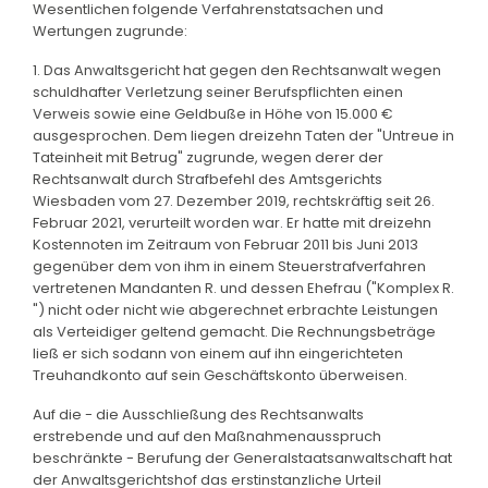
Wesentlichen folgende Verfahrenstatsachen und
Wertungen zugrunde:
1. Das Anwaltsgericht hat gegen den Rechtsanwalt wegen
schuldhafter Verletzung seiner Berufspflichten einen
Verweis sowie eine Geldbuße in Höhe von 15.000 €
ausgesprochen. Dem liegen dreizehn Taten der "Untreue in
Tateinheit mit Betrug" zugrunde, wegen derer der
Rechtsanwalt durch Strafbefehl des Amtsgerichts
Wiesbaden vom 27. Dezember 2019, rechtskräftig seit 26.
Februar 2021, verurteilt worden war. Er hatte mit dreizehn
Kostennoten im Zeitraum von Februar 2011 bis Juni 2013
gegenüber dem von ihm in einem Steuerstrafverfahren
vertretenen Mandanten R. und dessen Ehefrau ("Komplex R.
") nicht oder nicht wie abgerechnet erbrachte Leistungen
als Verteidiger geltend gemacht. Die Rechnungsbeträge
ließ er sich sodann von einem auf ihn eingerichteten
Treuhandkonto auf sein Geschäftskonto überweisen.
Auf die - die Ausschließung des Rechtsanwalts
erstrebende und auf den Maßnahmenausspruch
beschränkte - Berufung der Generalstaatsanwaltschaft hat
der Anwaltsgerichtshof das erstinstanzliche Urteil