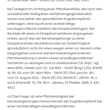
15. Dezember 1980 - AnwSt (R) 12/80, NStZ 1981, 354).
bb) Lediglich im Umfang jener Pflichtverstöße, die nach den
vorstehenden Maßgaben verfahrensgegenständlich
waren und daher der gerichtlichen Kognitionspflicht
unterlagen, verbraucht eine rechtskräftige
berufsgerichtliche Sanktion die Disziplinarbefugnis. Die
Rechtskraft eines im Disziplinarverfahren ergangenen
Urteils, durch das der Berufsangehörige zu einer
Disziplinarstrafe verurteilt worden ist, hindert folglich
grundsätzlich nicht, ihn etwa wegen einer vor diesem Urteil
begangenen und erst danach bekanntgewordenen
Pflichtverletzung in einem neuen anwaltsgerichtlichen
Verfahren zu verfolgen und zu sanktionieren (st. Rspr.; vgl.
etwa BGH, Urteile vom 22. Juli 1963 - NotSt (Brfg) 2/62, BGHSt
19, 90, 93; vom 25. April 1994 - StbSt (R) 1/94, juris Rn. 18 f.;
vom 14. August 2012 - WpSt (R) 1/12, BGHSt 57, 289 Rn. 15; s.
auch BVerwGE 73, 178, 180 f.; Jähnke, FS Pfeiffer, 1988, S. 941,
942).
cc) Die Frage, ob eine Pflichtwidrigkeit der
berufsangehörigen Person bereits der Kognitionspflicht bei
einer rechtskräftigen anwaltsgerichtlichen