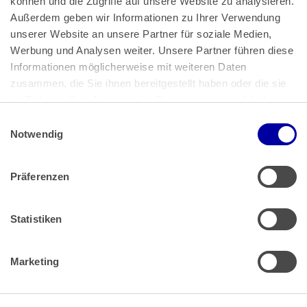
können und die Zugriffe auf unsere Website zu analysieren. 
Außerdem geben wir Informationen zu Ihrer Verwendung 
unserer Website an unsere Partner für soziale Medien, 
Bundeskanzlerplatz 2
Werbung und Analysen weiter. Unsere Partner führen diese 
53113 Bonn
Informationen möglicherweise mit weiteren Daten 
zusammen, die Sie ihnen bereitgestellt haben oder die sie 
Pressemitteilungen
AGB
|
im Rahmen Ihrer Nutzung der Dienste gesammelt haben.
Impressum
Datenschutz
|
Einwilligungsauswahl
Impressum
 | 
Datenschutz
Notwendig
Präferenzen
Zahlung & Versand
Rücksendungen/Widerrufsbelehrung
Muster Widerrufsformular (PDF)
Statistiken
Remissionsbedingungen für den Handel
Kündigungsformular
Marketing
Barrierefreiheit