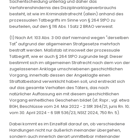
Sachentscheidung unterlag und daher das
Verfahrenshindernis des Disziplinarklageverbrauchs
besteht, ist wie im Kriminalstrafrecht (allein) anhand des
prozessualen Tatbegriffs im Sinne von § 264 StPO zu
beurteilen, auf den § 116 Abs. 1 Satz 2 BRAO verweist.
(1) Nach Art. 103 Abs. 3 GG darf niemand wegen "derselben
Tat" aufgrund der allgemeinen Strafgesetze mehrfach
bestraft werden. Maßstab ist insoweit der prozessuale
Tatbegriff, wie er auch § 264 StPO zugrunde liegt. Dieser
bestimmt sich im allgemeinen Strafrecht nach dem von der
zugelassenen Anklage umschriebenen geschichtlichen
Vorgang, innerhalb dessen der Angeklagte einen
Straftatbestand verwirklicht haben soll, und erstreckt sich
auf das gesamte Verhalten des Täters, das nach
natürlicher Auffassung ein mit diesem geschichtlichen
Vorgang einheitliches Geschehen bildet (st. Rspr.; vgl. etwa
BGH, Beschlüsse vom 24. Mai 2022 - 2 StR 394/21, juris Rn. 10;
vom 30. April 2024 - 6 StR 536/23, NStZ 2024, 750 Rn. 5).
Dabei kommt es im Einzelfall darauf an, ob verschiedene
Handlungen nicht nur äußerlich ineinander übergehen,
sondern auch innerlich derart unmittelbar miteinander