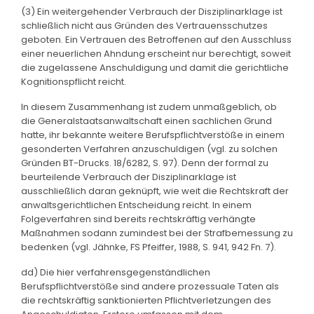
(3) Ein weitergehender Verbrauch der Disziplinarklage ist
schließlich nicht aus Gründen des Vertrauensschutzes
geboten. Ein Vertrauen des Betroffenen auf den Ausschluss
einer neuerlichen Ahndung erscheint nur berechtigt, soweit
die zugelassene Anschuldigung und damit die gerichtliche
Kognitionspflicht reicht.
In diesem Zusammenhang ist zudem unmaßgeblich, ob
die Generalstaatsanwaltschaft einen sachlichen Grund
hatte, ihr bekannte weitere Berufspflichtverstöße in einem
gesonderten Verfahren anzuschuldigen (vgl. zu solchen
Gründen BT-Drucks. 18/6282, S. 97). Denn der formal zu
beurteilende Verbrauch der Disziplinarklage ist
ausschließlich daran geknüpft, wie weit die Rechtskraft der
anwaltsgerichtlichen Entscheidung reicht. In einem
Folgeverfahren sind bereits rechtskräftig verhängte
Maßnahmen sodann zumindest bei der Strafbemessung zu
bedenken (vgl. Jähnke, FS Pfeiffer, 1988, S. 941, 942 Fn. 7).
dd) Die hier verfahrensgegenständlichen
Berufspflichtverstöße sind andere prozessuale Taten als
die rechtskräftig sanktionierten Pflichtverletzungen des