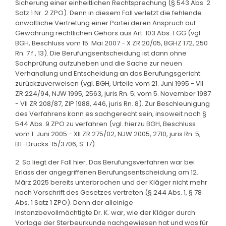
Sicherung einer einheitlichen Rechtsprechung (§ 543 Abs. 2
Satz 1 Nr. 2 ZPO). Denn in diesem Fall verletzt die fehlende
anwaltliche Vertretung einer Partei deren Anspruch auf
Gewährung rechtlichen Gehörs aus Art. 103 Abs. 1 GG (vgl.
BGH, Beschluss vom 15. Mai 2007 - X ZR 20/05, BGHZ 172, 250
Rn. 7 f., 13). Die Berufungsentscheidung ist dann ohne
Sachprüfung aufzuheben und die Sache zur neuen
Verhandlung und Entscheidung an das Berufungsgericht
zurückzuverweisen (vgl. BGH, Urteile vom 21. Juni 1995 - VII
ZR 224/94, NJW 1995, 2563, juris Rn. 5; vom 5. November 1987
- VII ZR 208/87, ZIP 1988, 446, juris Rn. 8). Zur Beschleunigung
des Verfahrens kann es sachgerecht sein, insoweit nach §
544 Abs. 9 ZPO zu verfahren (vgl. hierzu BGH, Beschluss
vom 1. Juni 2005 - XII ZR 275/02, NJW 2005, 2710, juris Rn. 5;
BT-Drucks. 15/3706, S. 17).
2. So liegt der Fall hier. Das Berufungsverfahren war bei
Erlass der angegriffenen Berufungsentscheidung am 12.
März 2025 bereits unterbrochen und der Kläger nicht mehr
nach Vorschrift des Gesetzes vertreten (§ 244 Abs. 1, § 78
Abs. 1 Satz 1 ZPO). Denn der alleinige
Instanzbevollmächtigte Dr. K. war, wie der Kläger durch
Vorlage der Sterbeurkunde nachgewiesen hat und was für