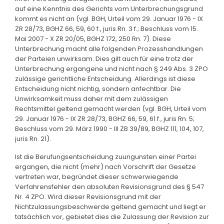
auf eine Kenntnis des Gerichts vom Unterbrechungsgrund
kommt es nicht an (vgl. BGH, Urteil vom 29. Januar 1976 - IX
ZR 28/73, BGHZ 66, 59, 60 f., juris Rn. 3 f.; Beschluss vom 15.
Mai 2007 - X ZR 20/05, BGHZ 172, 250 Rn. 7). Diese
Unterbrechung macht alle folgenden Prozesshandlungen
der Parteien unwirksam. Dies gilt auch für eine trotz der
Unterbrechung ergangene und nicht nach § 249 Abs. 3 ZPO
zulässige gerichtliche Entscheidung. Allerdings ist diese
Entscheidung nicht nichtig, sondern anfechtbar. Die
Unwirksamkeit muss daher mit dem zulässigen
Rechtsmittel geltend gemacht werden (vgl. BGH, Urteil vom
29. Januar 1976 - IX ZR 28/73, BGHZ 66, 59, 61 f., juris Rn. 5;
Beschluss vom 29. März 1990 - III ZB 39/89, BGHZ 111, 104, 107,
juris Rn. 21).
Ist die Berufungsentscheidung zuungunsten einer Partei
ergangen, die nicht (mehr) nach Vorschrift der Gesetze
vertreten war, begründet dieser schwerwiegende
Verfahrensfehler den absoluten Revisionsgrund des § 547
Nr. 4 ZPO. Wird dieser Revisionsgrund mit der
Nichtzulassungsbeschwerde geltend gemacht und liegt er
tatsächlich vor, gebietet dies die Zulassung der Revision zur