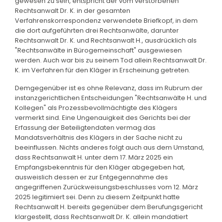
gewesen zu sein, entspricht der vom verstorbenen
Rechtsanwalt Dr. K. in der gesamten
Verfahrenskorrespondenz verwendete Briefkopf, in dem
die dort aufgeführten drei Rechtsanwälte, darunter
Rechtsanwalt Dr. K. und Rechtsanwalt H., ausdrücklich als
"Rechtsanwälte in Bürogemeinschaft" ausgewiesen
werden. Auch war bis zu seinem Tod allein Rechtsanwalt Dr.
K. im Verfahren für den Kläger in Erscheinung getreten.
Demgegenüber ist es ohne Relevanz, dass im Rubrum der
instanzgerichtlichen Entscheidungen "Rechtsanwälte H. und
Kollegen" als Prozessbevollmächtigte des Klägers
vermerkt sind. Eine Ungenauigkeit des Gerichts bei der
Erfassung der Beteiligtendaten vermag das
Mandatsverhältnis des Klägers in der Sache nicht zu
beeinflussen. Nichts anderes folgt auch aus dem Umstand,
dass Rechtsanwalt H. unter dem 17. März 2025 ein
Empfangsbekenntnis für den Kläger abgegeben hat,
ausweislich dessen er zur Entgegennahme des
angegriffenen Zurückweisungsbeschlusses vom 12. März
2025 legitimiert sei. Denn zu diesem Zeitpunkt hatte
Rechtsanwalt H. bereits gegenüber dem Berufungsgericht
klargestellt, dass Rechtsanwalt Dr. K. allein mandatiert