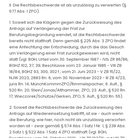
II. Die Rechtsbeschwerde ist als unzulässig zu verwerfen (§
577 Abs. 1 ZPO).
1. Soweit sich die Klägerin gegen die Zurückweisung des
Antrags auf Verlängerung der Frist zur
Berufungsbegründung wendet, ist die Rechtsbeschwerde
bereits nicht statthaft. Denn gemäß § 225 Abs. 3 ZPO findet
eine Anfechtung der Entscheidung, durch die das Gesuch
um Verlängerung einer Frist zurückgewiesen wird, nicht
statt (vgl. BGH, Urteil vom 30. September 1987 - IVb ZR 86/86,
BGHZ 102, 37, 39; Beschlüsse vom 23. Januar 1985 - VIII ZB
18/84, BGHZ 93, 300, 302 f.; vom 21. Juni 2023 - V ZB 15/22,
NJW 2023, 2883 Rn. 6; vom 30. November 2023 - III ZB 4/23,
juris Rn. 14; MünchKommmZPO/Rimmelspacher, 6. Aufl., §
520 Rn. 20; Stein/Jonas/Althammer, ZPO, 23. Aufl., § 520 Rn.
17; Wieczorek/Schütze/Gerken, ZPO, 5. Aufl., § 520 Rn. 55).
2. Soweit die Rechtsbeschwerde die Zurückweisung des
Antrags auf Wiedereinsetzung betrifft, ist sie - auch wenn
die Berufung, wie hier, noch nicht als unzulässig verworfen
worden ist - zwar gemäß § 574 Abs. 1 Satz 1 Nr. 1, § 238 Abs.
2 Satz 1, § 522 Abs. 1 Satz 4 ZPO statthaft (vgl. BGH,