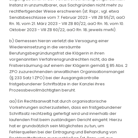
Instanz in unzumutbarer, aus Sachgründen nicht mehr zu
rechtfertigender Weise erschweren (st. Rspr.; vgl. etwa
Senatsbeschlüsse vom 7. Februar 2023 - VIII ZB 55/21, aaO
Rn. 16; vom 21. März 2023 - VIII ZB 80/22, aaO Rn. 16; vom 10.
Oktober 2023 - VIII ZB 60/22, aaO Rn. 18; jeweils mwN).
b) Gemessen hieran verletzt die Versagung einer
Wiedereinsetzung in die versäumte
Berufungsbegründungsfrist die Klägerin in ihren
vorgenannten Verfahrensgrundrechten nicht, da die
Fristversäumung auf einem der Klägerin gemäß § 85 Abs. 2
ZPO zuzurechnenden anwaltlichen Organisationsmangel
(§ 233 Satz 1 ZPO) bei der Ausgangskontrolle
fristgebundener Schriftsätze in der Kanzlei ihres
Prozessbevollmächtigten beruht.
aa) Ein Rechtsanwalt hat durch organisatorische
Vorkehrungen sicherzustellen, dass ein fristgebundener
Schriftsatz rechtzeitig gefertigt wird und innerhalb der
laufenden Frist beim zuständigen Gericht eingeht. Hierzu
hat er grundsätzlich sein Möglichstes zu tun, um
Fehlerquellen bei der Eintragung und Behandlung von