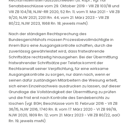
Rechtsmittelfristen auszuschließen (st. Rspr.; vgl. nur
Senatsbeschlüsse vom 29. Oktober 2019 - VIII ZB 103/18 und
VIII ZB 104/18, NJW-RR 2020, 52 Rn. 11; vom 11. Mai 2021 - VIII ZB
9/20, NJW 2021, 2201 Rn. 44; vom 21. März 2023 - VIII ZB
80/22, NJW 2023, 1668 Rn. 18; jeweils mwN).
Nach der ständigen Rechtsprechung des
Bundesgerichtshofs müssen Prozessbevollmächtigte in
ihrem Büro eine Ausgangskontrolle schaffen, durch die
zuverlässig gewährleistet wird, dass fristwahrende
Schriftsätze rechtzeitig hinausgehen. Bei der Übermittlung
fristwahrender Schriftsätze per Telefax kommt der
Rechtsanwalt seiner Verpflichtung, für eine wirksame
Ausgangskontrolle zu sorgen, nur dann nach, wenn er
seinen dafür zuständigen Mitarbeitern die Weisung erteilt,
sich einen Einzelnachweis ausdrucken zu lassen, auf dieser
Grundlage die Vollständigkeit der Übermittlung zu prüfen
und die Frist erst nach Kontrolle des Sendeberichts zu
löschen (vgl. BGH, Beschlüsse vom 10. Februar 2016 - VII ZB
36/15, NJW 2016, 1740 Rn. 8; vom 17. März 2020 - VI ZB 99/19,
NJW 2020, 1809 Rn. 12; vom 21. März 2023 - VIII ZB 80/22, aaO
Rn. 19; jeweils mwN).