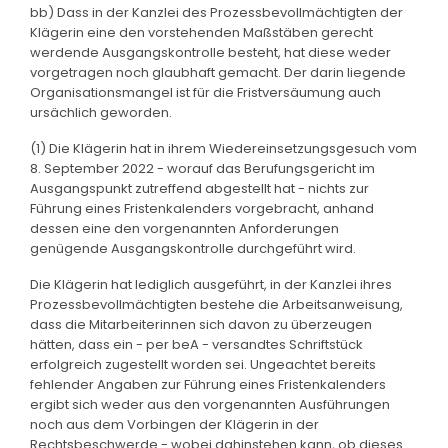
bb) Dass in der Kanzlei des Prozessbevollmächtigten der
Klägerin eine den vorstehenden Maßstäben gerecht
werdende Ausgangskontrolle besteht, hat diese weder
vorgetragen noch glaubhaft gemacht. Der darin liegende
Organisationsmangel ist für die Fristversäumung auch
ursächlich geworden.
(1) Die Klägerin hat in ihrem Wiedereinsetzungsgesuch vom
8. September 2022 - worauf das Berufungsgericht im
Ausgangspunkt zutreffend abgestellt hat - nichts zur
Führung eines Fristenkalenders vorgebracht, anhand
dessen eine den vorgenannten Anforderungen
genügende Ausgangskontrolle durchgeführt wird.
Die Klägerin hat lediglich ausgeführt, in der Kanzlei ihres
Prozessbevollmächtigten bestehe die Arbeitsanweisung,
dass die Mitarbeiterinnen sich davon zu überzeugen
hätten, dass ein - per beA - versandtes Schriftstück
erfolgreich zugestellt worden sei. Ungeachtet bereits
fehlender Angaben zur Führung eines Fristenkalenders
ergibt sich weder aus den vorgenannten Ausführungen
noch aus dem Vorbingen der Klägerin in der
Rechtsbeschwerde - wobei dahinstehen kann, ob dieses