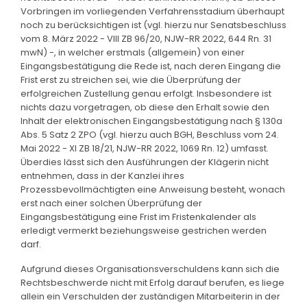
Vorbringen im vorliegenden Verfahrensstadium überhaupt
noch zu berücksichtigen ist (vgl. hierzu nur Senatsbeschluss
vom 8. März 2022 - VIII ZB 96/20, NJW-RR 2022, 644 Rn. 31
mwN) -, in welcher erstmals (allgemein) von einer
Eingangsbestätigung die Rede ist, nach deren Eingang die
Frist erst zu streichen sei, wie die Überprüfung der
erfolgreichen Zustellung genau erfolgt. Insbesondere ist
nichts dazu vorgetragen, ob diese den Erhalt sowie den
Inhalt der elektronischen Eingangsbestätigung nach § 130a
Abs. 5 Satz 2 ZPO (vgl. hierzu auch BGH, Beschluss vom 24.
Mai 2022 - XI ZB 18/21, NJW-RR 2022, 1069 Rn. 12) umfasst.
Überdies lässt sich den Ausführungen der Klägerin nicht
entnehmen, dass in der Kanzlei ihres
Prozessbevollmächtigten eine Anweisung besteht, wonach
erst nach einer solchen Überprüfung der
Eingangsbestätigung eine Frist im Fristenkalender als
erledigt vermerkt beziehungsweise gestrichen werden
darf.
Aufgrund dieses Organisationsverschuldens kann sich die
Rechtsbeschwerde nicht mit Erfolg darauf berufen, es liege
allein ein Verschulden der zuständigen Mitarbeiterin in der