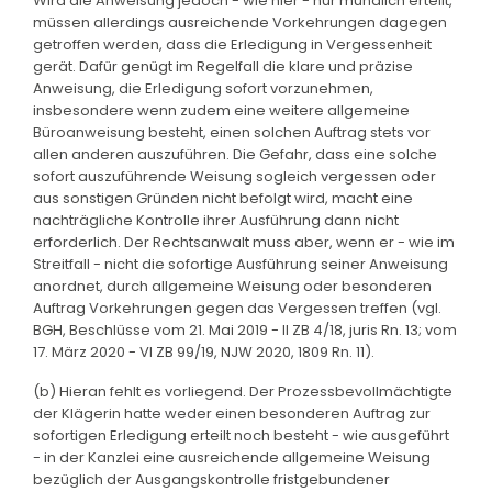
Wird die Anweisung jedoch - wie hier - nur mündlich erteilt,
müssen allerdings ausreichende Vorkehrungen dagegen
getroffen werden, dass die Erledigung in Vergessenheit
gerät. Dafür genügt im Regelfall die klare und präzise
Anweisung, die Erledigung sofort vorzunehmen,
insbesondere wenn zudem eine weitere allgemeine
Büroanweisung besteht, einen solchen Auftrag stets vor
allen anderen auszuführen. Die Gefahr, dass eine solche
sofort auszuführende Weisung sogleich vergessen oder
aus sonstigen Gründen nicht befolgt wird, macht eine
nachträgliche Kontrolle ihrer Ausführung dann nicht
erforderlich. Der Rechtsanwalt muss aber, wenn er - wie im
Streitfall - nicht die sofortige Ausführung seiner Anweisung
anordnet, durch allgemeine Weisung oder besonderen
Auftrag Vorkehrungen gegen das Vergessen treffen (vgl.
BGH, Beschlüsse vom 21. Mai 2019 - II ZB 4/18, juris Rn. 13; vom
17. März 2020 - VI ZB 99/19, NJW 2020, 1809 Rn. 11).
(b) Hieran fehlt es vorliegend. Der Prozessbevollmächtigte
der Klägerin hatte weder einen besonderen Auftrag zur
sofortigen Erledigung erteilt noch besteht - wie ausgeführt
- in der Kanzlei eine ausreichende allgemeine Weisung
bezüglich der Ausgangskontrolle fristgebundener