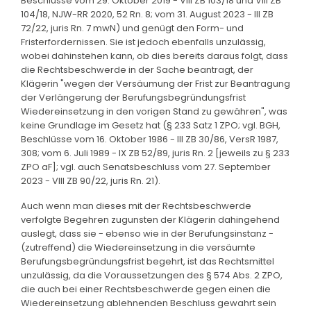
Beschlüsse vom 29. Oktober 2019 - VIII ZB 103/18 und VIII ZB
104/18, NJW-RR 2020, 52 Rn. 8; vom 31. August 2023 - III ZB
72/22, juris Rn. 7 mwN) und genügt den Form- und
Fristerfordernissen. Sie ist jedoch ebenfalls unzulässig,
wobei dahinstehen kann, ob dies bereits daraus folgt, dass
die Rechtsbeschwerde in der Sache beantragt, der
Klägerin "wegen der Versäumung der Frist zur Beantragung
der Verlängerung der Berufungsbegründungsfrist
Wiedereinsetzung in den vorigen Stand zu gewähren", was
keine Grundlage im Gesetz hat (§ 233 Satz 1 ZPO; vgl. BGH,
Beschlüsse vom 16. Oktober 1986 - III ZB 30/86, VersR 1987,
308; vom 6. Juli 1989 - IX ZB 52/89, juris Rn. 2 [jeweils zu § 233
ZPO aF]; vgl. auch Senatsbeschluss vom 27. September
2023 - VIII ZB 90/22, juris Rn. 21).
Auch wenn man dieses mit der Rechtsbeschwerde
verfolgte Begehren zugunsten der Klägerin dahingehend
auslegt, dass sie - ebenso wie in der Berufungsinstanz -
(zutreffend) die Wiedereinsetzung in die versäumte
Berufungsbegründungsfrist begehrt, ist das Rechtsmittel
unzulässig, da die Voraussetzungen des § 574 Abs. 2 ZPO,
die auch bei einer Rechtsbeschwerde gegen einen die
Wiedereinsetzung ablehnenden Beschluss gewahrt sein