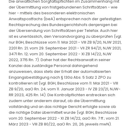
Die anwaltlichen Sorgfaltspflichten im Zusammenhang mit
der Übermittlung von fristgebundenen Schriftsätzen - wie
hier - mittels des besonderen elektronischen
Anwaltspostfachs (beA) entsprechen nach der gefestigten
Rechtsprechung des Bundesgerichtshofs denjenigen bei
der Übersendung von Schriftsätzen per Telefax. Auch hier
ist es unerlässlich, den Versandvorgang zu überprüfen (vgl.
nur BGH, Beschlüsse vom 11. Mai 2021 - VIII ZB 9/20, NJW 2021,
2201 Rn. 21; vom 29. September 2021 - VII ZR 94/21, NJW 2021,
3471 Rn. 12; vom 20. September 2022 - XI ZB 14/22, NJW
2022, 3715 Rn. 7). Daher hat der Rechtsanwalt in seiner
Kanzlei das zuständige Personal dahingehend
anzuweisen, dass stets der Erhalt der automatisierten
Eingangsbestätigung nach § 130a Abs. 5 Satz 2 ZPO zu
kontrollieren ist (vgl. BGH, Beschlüsse vom 11. Mai 2021 - VIII
ZB 9/20, aaO Rn. 24; vom 11. Januar 2023 - IV ZB 23/21, NJW-
RR 2023, 425 Rn. 14). Die Kontrollpflichten erstrecken sich
zudem unter anderem darauf, ob die Übermittlung
vollständig und an das richtige Gericht erfolgte sowie ob
die richtige Datei übermittelt wurde (vgl. BGH, Beschlüsse
vom 20. September 2022 - XI ZB 14/22, aaO Rn. 7 ff.; vom 21.
März 2023 - VIII ZB 80/22, aaO Rn. 20, 26; jeweils mwN).