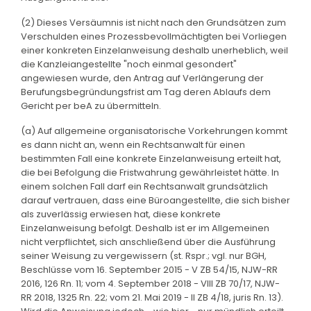
(2) Dieses Versäumnis ist nicht nach den Grundsätzen zum
Verschulden eines Prozessbevollmächtigten bei Vorliegen
einer konkreten Einzelanweisung deshalb unerheblich, weil
die Kanzleiangestellte "noch einmal gesondert"
angewiesen wurde, den Antrag auf Verlängerung der
Berufungsbegründungsfrist am Tag deren Ablaufs dem
Gericht per beA zu übermitteln.
(a) Auf allgemeine organisatorische Vorkehrungen kommt
es dann nicht an, wenn ein Rechtsanwalt für einen
bestimmten Fall eine konkrete Einzelanweisung erteilt hat,
die bei Befolgung die Fristwahrung gewährleistet hätte. In
einem solchen Fall darf ein Rechtsanwalt grundsätzlich
darauf vertrauen, dass eine Büroangestellte, die sich bisher
als zuverlässig erwiesen hat, diese konkrete
Einzelanweisung befolgt. Deshalb ist er im Allgemeinen
nicht verpflichtet, sich anschließend über die Ausführung
seiner Weisung zu vergewissern (st. Rspr.; vgl. nur BGH,
Beschlüsse vom 16. September 2015 - V ZB 54/15, NJW-RR
2016, 126 Rn. 11; vom 4. September 2018 - VIII ZB 70/17, NJW-
RR 2018, 1325 Rn. 22; vom 21. Mai 2019 - II ZB 4/18, juris Rn. 13).