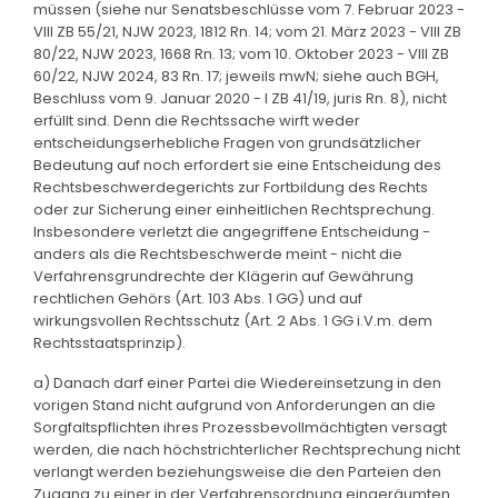
müssen (siehe nur Senatsbeschlüsse vom 7. Februar 2023 -
VIII ZB 55/21, NJW 2023, 1812 Rn. 14; vom 21. März 2023 - VIII ZB
80/22, NJW 2023, 1668 Rn. 13; vom 10. Oktober 2023 - VIII ZB
60/22, NJW 2024, 83 Rn. 17; jeweils mwN; siehe auch BGH,
Beschluss vom 9. Januar 2020 - I ZB 41/19, juris Rn. 8), nicht
erfüllt sind. Denn die Rechtssache wirft weder
entscheidungserhebliche Fragen von grundsätzlicher
Bedeutung auf noch erfordert sie eine Entscheidung des
Rechtsbeschwerdegerichts zur Fortbildung des Rechts
oder zur Sicherung einer einheitlichen Rechtsprechung.
Insbesondere verletzt die angegriffene Entscheidung -
anders als die Rechtsbeschwerde meint - nicht die
Verfahrensgrundrechte der Klägerin auf Gewährung
rechtlichen Gehörs (Art. 103 Abs. 1 GG) und auf
wirkungsvollen Rechtsschutz (Art. 2 Abs. 1 GG i.V.m. dem
Rechtsstaatsprinzip).
a) Danach darf einer Partei die Wiedereinsetzung in den
vorigen Stand nicht aufgrund von Anforderungen an die
Sorgfaltspflichten ihres Prozessbevollmächtigten versagt
werden, die nach höchstrichterlicher Rechtsprechung nicht
verlangt werden beziehungsweise die den Parteien den
Zugang zu einer in der Verfahrensordnung eingeräumten