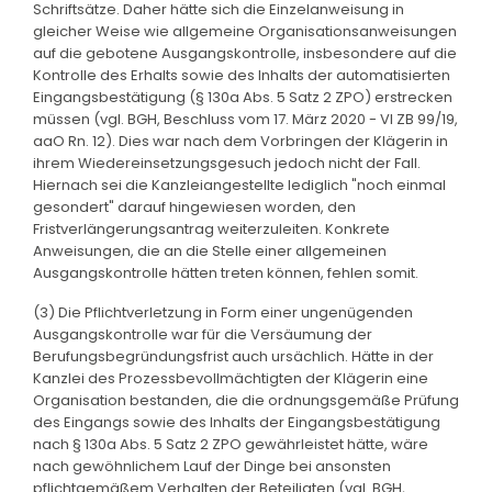
Schriftsätze. Daher hätte sich die Einzelanweisung in
gleicher Weise wie allgemeine Organisationsanweisungen
auf die gebotene Ausgangskontrolle, insbesondere auf die
Kontrolle des Erhalts sowie des Inhalts der automatisierten
Eingangsbestätigung (§ 130a Abs. 5 Satz 2 ZPO) erstrecken
müssen (vgl. BGH, Beschluss vom 17. März 2020 - VI ZB 99/19,
aaO Rn. 12). Dies war nach dem Vorbringen der Klägerin in
ihrem Wiedereinsetzungsgesuch jedoch nicht der Fall.
Hiernach sei die Kanzleiangestellte lediglich "noch einmal
gesondert" darauf hingewiesen worden, den
Fristverlängerungsantrag weiterzuleiten. Konkrete
Anweisungen, die an die Stelle einer allgemeinen
Ausgangskontrolle hätten treten können, fehlen somit.
(3) Die Pflichtverletzung in Form einer ungenügenden
Ausgangskontrolle war für die Versäumung der
Berufungsbegründungsfrist auch ursächlich. Hätte in der
Kanzlei des Prozessbevollmächtigten der Klägerin eine
Organisation bestanden, die die ordnungsgemäße Prüfung
des Eingangs sowie des Inhalts der Eingangsbestätigung
nach § 130a Abs. 5 Satz 2 ZPO gewährleistet hätte, wäre
nach gewöhnlichem Lauf der Dinge bei ansonsten
pflichtgemäßem Verhalten der Beteiligten (vgl. BGH,