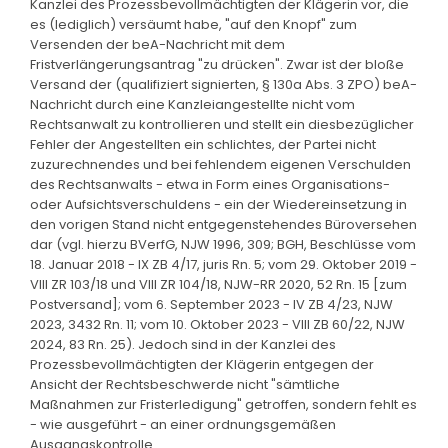
Kanzlei des Prozessbevollmächtigten der Klägerin vor, die
es (lediglich) versäumt habe, "auf den Knopf" zum
Versenden der beA-Nachricht mit dem
Fristverlängerungsantrag "zu drücken". Zwar ist der bloße
Versand der (qualifiziert signierten, § 130a Abs. 3 ZPO) beA-
Nachricht durch eine Kanzleiangestellte nicht vom
Rechtsanwalt zu kontrollieren und stellt ein diesbezüglicher
Fehler der Angestellten ein schlichtes, der Partei nicht
zuzurechnendes und bei fehlendem eigenen Verschulden
des Rechtsanwalts - etwa in Form eines Organisations-
oder Aufsichtsverschuldens - ein der Wiedereinsetzung in
den vorigen Stand nicht entgegenstehendes Büroversehen
dar (vgl. hierzu BVerfG, NJW 1996, 309; BGH, Beschlüsse vom
18. Januar 2018 - IX ZB 4/17, juris Rn. 5; vom 29. Oktober 2019 -
VIII ZR 103/18 und VIII ZR 104/18, NJW-RR 2020, 52 Rn. 15 [zum
Postversand]; vom 6. September 2023 - IV ZB 4/23, NJW
2023, 3432 Rn. 11; vom 10. Oktober 2023 - VIII ZB 60/22, NJW
2024, 83 Rn. 25). Jedoch sind in der Kanzlei des
Prozessbevollmächtigten der Klägerin entgegen der
Ansicht der Rechtsbeschwerde nicht "sämtliche
Maßnahmen zur Fristerledigung" getroffen, sondern fehlt es
- wie ausgeführt - an einer ordnungsgemäßen
Ausgangskontrolle.