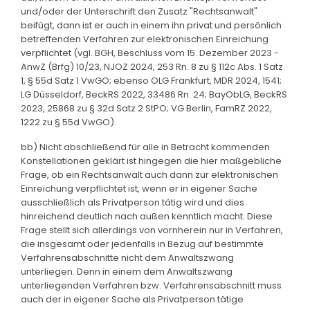
und/oder der Unterschrift den Zusatz "Rechtsanwalt"
beifügt, dann ist er auch in einem ihn privat und persönlich
betreffenden Verfahren zur elektronischen Einreichung
verpflichtet (vgl. BGH, Beschluss vom 15. Dezember 2023 -
AnwZ (Brfg) 10/23, NJOZ 2024, 253 Rn. 8 zu § 112c Abs. 1 Satz
1, § 55d Satz 1 VwGO; ebenso OLG Frankfurt, MDR 2024, 1541;
LG Düsseldorf, BeckRS 2022, 33486 Rn. 24; BayObLG, BeckRS
2023, 25868 zu § 32d Satz 2 StPO; VG Berlin, FamRZ 2022,
1222 zu § 55d VwGO).
bb) Nicht abschließend für alle in Betracht kommenden
Konstellationen geklärt ist hingegen die hier maßgebliche
Frage, ob ein Rechtsanwalt auch dann zur elektronischen
Einreichung verpflichtet ist, wenn er in eigener Sache
ausschließlich als Privatperson tätig wird und dies
hinreichend deutlich nach außen kenntlich macht. Diese
Frage stellt sich allerdings von vornherein nur in Verfahren,
die insgesamt oder jedenfalls in Bezug auf bestimmte
Verfahrensabschnitte nicht dem Anwaltszwang
unterliegen. Denn in einem dem Anwaltszwang
unterliegenden Verfahren bzw. Verfahrensabschnitt muss
auch der in eigener Sache als Privatperson tätige