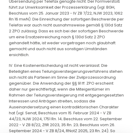
Übersendung per Telefax genügte nicht. Der Formverstoß
führt zur Unwirksamkeit der Prozesserklärung (vgl. BGH,
Beschluss vom 25. Januar 2023 - IV ZB 7/22, NJW 2023, 1062
Rn 16 mwN). Die Einreichung der sofortigen Beschwerde per
Telefax war auch nicht ausnahmsweise gemäß § 130d Satz
2 ZPO zulässig. Dass es sich bei der sofortigen Beschwerde
um eine Ersatzeinreichung nach § 130d Satz 2 ZPO
gehandelt hätte, ist weder vorgetragen noch glaubhaft
gemacht und auch nicht aus sonstigen Umständen
ersichtlich.
IV. Eine Kostenentscheidung ist nicht veranlasst. Die
Beteiligten eines Teilungsversteigerungsverfahrens stehen
sich nicht als Parteien im Sinne der Zivilprozessordnung
gegenüber. Die Anwendung der §§ 91 ff. ZPO erscheint
daher nur gerechtfertigt, wenn die Miteigentümer im
Rahmen der Teilungsversteigerung mit entgegengesetzten
Interessen und Anträgen streiten, sodass die
Auseinandersetzung einen kontradiktorischen Charakter
hat (vgl. Senat, Beschluss vom 15. Februar 2024 - V ZB
44/23, NJW 2024, 1751 Rn. 14; Beschluss vom 22. September
2022 - V ZB 8/22, ZfIR 2023, 35 Rn. 23; Beschluss vom 26.
September 2024 - V ZB 8/24, RNotZ 2025, 23 Rn. 24). So