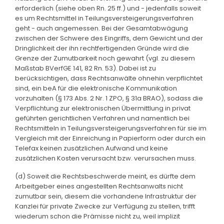
erforderlich (siehe oben Rn. 25 ff.) und - jedenfalls soweit
es um Rechtsmittel in Teilungsversteigerungsverfahren
geht - auch angemessen. Bei der Gesamtabwägung
zwischen der Schwere des Eingriffs, dem Gewicht und der
Dringlichkeit der ihn rechtfertigenden Gründe wird die
Grenze der Zumutbarkeit noch gewahrt (vgl. zu diesem
Maßstab BVerfGE 141, 82 Rn. 53). Dabei ist zu
berücksichtigen, dass Rechtsanwälte ohnehin verpflichtet
sind, ein beA für die elektronische Kommunikation
vorzuhalten (§ 173 Abs. 2 Nr. 1 ZPO, § 31a BRAO), sodass die
Verpflichtung zur elektronischen Übermittlung in privat
geführten gerichtlichen Verfahren und namentlich bei
Rechtsmitteln in Teilungsversteigerungsverfahren für sie im
Vergleich mit der Einreichung in Papierform oder durch ein
Telefax keinen zusätzlichen Aufwand und keine
zusätzlichen Kosten verursacht bzw. verursachen muss.
(d) Soweit die Rechtsbeschwerde meint, es dürfte dem
Arbeitgeber eines angestellten Rechtsanwalts nicht
zumutbar sein, diesem die vorhandene Infrastruktur der
Kanzlei für private Zwecke zur Verfügung zu stellen, trifft
wiederum schon die Prämisse nicht zu, weil implizit