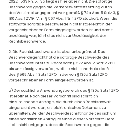
2022, 1533 Rn. 5). So liegt es hier aber nicht. Die sofortige
Beschwerde gegen die Verkehrswertfestsetzung durch
das Vollstreckungsgericht war gemäß § 74a Abs. 5 Satz 3, §
180 Abs. 1 ZVG i.V.m. § 567 Abs. 1 Nr. 1 ZPO statthaft. Wenn die
statthafte sofortige Beschwerde nicht fristgerecht in der
vorgeschriebenen Form eingelegt worden ist und damit
unzulässig war, führt dies nicht zur Unzulässigkeit der
Rechtsbeschwerde.
2. Die Rechtsbeschwerde ist aber unbegründet. Das
Beschwerdegericht hat die sofortige Beschwerde des
Beschwerdeführers zu Recht nach § 572 Abs. 2 Satz 2 ZPO
als unzulässig verworfen, weil sie nicht innerhalb der Frist
des § 569 Abs. 1 Satz 1 ZPO in der von § 130d Satz 1 ZPO
vorgeschriebenen Form eingelegt worden ist.
a) Der sachliche Anwendungsbereich des § 130d Satz 1 ZPO
ist eröffnet. Nach dieser Vorschrift sind schriftlich
einzureichende Anträge, die durch einen Rechtsanwalt
eingereicht werden, als elektronisches Dokument zu
übermitteln. Bei der Beschwerdeschrift handelt es sich um
einen schriftlichen Antrag im Sinne dieser Vorschrift. Dem
steht nicht entgegen, dass die Beschwerde gegen die