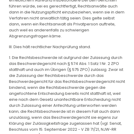
erheblichem Aufwand insbesondere bei den Gerichten
führen würde, sei es gerechtfertigt, Rechtsanwälte auch
dann in die Nutzungspflicht einzubeziehen, wenn sie in dem
Verfahren nicht anwaltlich tätig seien. Dies gelte selbst
dann, wenn ein Rechtsanwalt als Privatperson auftrete,
auch weil es anderenfalls zu schwierigen
Abgrenzungsfragen käme.
III. Dies hält rechtlicher Nachprüfung stand.
1. Die Rechtsbeschwerde ist aufgrund der Zulassung durch
das Beschwerdegericht nach § 574 Abs. 1 Satz 1 Nr. 2 ZPO
statthaft und auch im Übrigen (§ 575 ZPO) zulässig. Zwar ist
die Zulassung der Rechtsbeschwerde durch das
Beschwerdegericht für das Rechtsbeschwerdegericht nicht
bindend, wenn die Rechtsbeschwerde gegen die
angefochtene Entscheidung bereits nicht statthaft ist, weil
eine nach dem Gesetz unanfechtbare Entscheidung nicht
durch Zulassung einer Anfechtung unterworfen werden
kann; die Rechtsbeschwerde ist in diesem Fall auch dann
unzulässig, wenn das Beschwerdegericht sie eigens zur
Klärung der Zulässigkeitsfrage zugelassen hat (vgl. Senat,
Beschluss vom 15. September 2022 - V ZB 71/21, NJW-RR