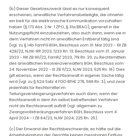
(b) Dieser Gesetzeszweck lässt es nur konsequent
erscheinen, anwaltliche Verfahrensbeteiligte, die ohnehin
ein beA für die elektronische Kommunikation vorzuhalten
haben (§ 173 Abs. 2 Nr. 1 ZPO, § 31a BRAO), generell in die
Nutzungspflicht einzubeziehen, also auch dann, wenn sie in
dem Verfahren nicht im anwaltlichen Erstberuf tätig sind
(vgl. zu § 14b FamFG BGH, Beschluss vom 31. Mai 2023 - XII ZB
428/22, NJW-RR 2023, 1233 Rn. 13; Beschluss vom 31. Januar
2023 - XIII ZB 90/22, FamRZ 2023, 719 Rn. 20; zu Rechtsmitteln
des anwaltlichen Insolvenzverwalters BGH, Beschluss vom
24. November 2022 - IX ZB 11/22, NJW 2023, 525 Rn. 16). Dies
gilt ebenso, wenn der Rechtsanwalt in eigener Sache tätig
wird (vgl. zu § 52d Satz 4 FGO BFHE 276, 566 Rn. 3), und zwar
jedenfalls für Rechtsmittel im
Teilungsversteigerungsverfahren auch dann, wenn der
Rechtsanwalt in dem ihn selbst betreffenden Verfahren
nicht als Rechtsanwalt auftritt (vgl. allgemein zu
Zwangsvollstreckungsverfahren BGH, Beschluss vom 4.
April 2024 - I ZB 64/23, NJW 2024, 225 Rn. 25).
(c) Der Einwand der Rechtsbeschwerde, es hätte auf die
Arbeitsbelastung der Gerichte keinen messbaren Einfluss,