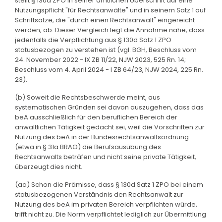
stellt § 130d ZPO in seiner amtlichen Überschrift auf eine
Nutzungspflicht "für Rechtsanwälte" und in seinem Satz 1 auf
Schriftsätze, die "durch einen Rechtsanwalt" eingereicht
werden, ab. Dieser Vergleich legt die Annahme nahe, dass
jedenfalls die Verpflichtung aus § 130d Satz 1 ZPO
statusbezogen zu verstehen ist (vgl. BGH, Beschluss vom
24. November 2022 - IX ZB 11/22, NJW 2023, 525 Rn. 14;
Beschluss vom 4. April 2024 - I ZB 64/23, NJW 2024, 225 Rn.
23).
(b) Soweit die Rechtsbeschwerde meint, aus
systematischen Gründen sei davon auszugehen, dass das
beA ausschließlich für den beruflichen Bereich der
anwaltlichen Tätigkeit gedacht sei, weil die Vorschriften zur
Nutzung des beA in der Bundesrechtsanwaltsordnung
(etwa in § 31a BRAO) die Berufsausübung des
Rechtsanwalts beträfen und nicht seine private Tätigkeit,
überzeugt dies nicht.
(aa) Schon die Prämisse, dass § 130d Satz 1 ZPO bei einem
statusbezogenen Verständnis den Rechtsanwalt zur
Nutzung des beA im privaten Bereich verpflichten würde,
trifft nicht zu. Die Norm verpflichtet lediglich zur Übermittlung