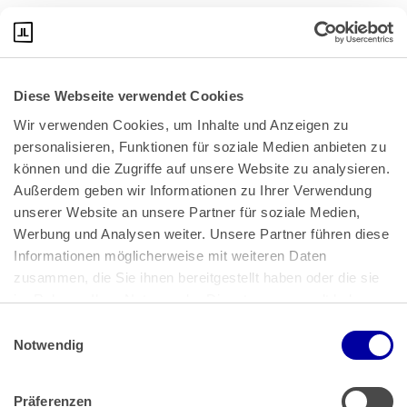
liegt es hier nicht.
Diese Webseite verwendet Cookies
Wir verwenden Cookies, um Inhalte und Anzeigen zu 
personalisieren, Funktionen für soziale Medien anbieten zu 
können und die Zugriffe auf unsere Website zu analysieren. 
Außerdem geben wir Informationen zu Ihrer Verwendung 
unserer Website an unsere Partner für soziale Medien, 
Bundeskanzlerplatz 2
Werbung und Analysen weiter. Unsere Partner führen diese 
53113 Bonn
Informationen möglicherweise mit weiteren Daten 
zusammen, die Sie ihnen bereitgestellt haben oder die sie 
Pressemitteilungen
AGB
|
im Rahmen Ihrer Nutzung der Dienste gesammelt haben.
Impressum
Datenschutz
|
Einwilligungsauswahl
Impressum
 | 
Datenschutz
Notwendig
Präferenzen