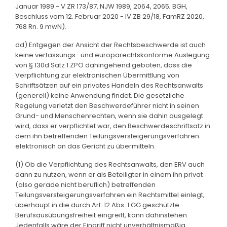
Januar 1989 - V ZR 173/87, NJW 1989, 2064, 2065; BGH,
Beschluss vom 12. Februar 2020 - IV ZB 29/18, FamRZ 2020,
768 Rn. 9 mwN).
dd) Entgegen der Ansicht der Rechtsbeschwerde ist auch
keine verfassungs- und europarechtskonforme Auslegung
von § 130d Satz 1 ZPO dahingehend geboten, dass die
Verpflichtung zur elektronischen Übermittlung von
Schriftsätzen auf ein privates Handeln des Rechtsanwalts
(generell) keine Anwendung findet. Die gesetzliche
Regelung verletzt den Beschwerdeführer nicht in seinen
Grund- und Menschenrechten, wenn sie dahin ausgelegt
wird, dass er verpflichtet war, den Beschwerdeschriftsatz in
dem ihn betreffenden Teilungsversteigerungsverfahren
elektronisch an das Gericht zu übermitteln.
(1) Ob die Verpflichtung des Rechtsanwalts, den ERV auch
dann zu nutzen, wenn er als Beteiligter in einem ihn privat
(also gerade nicht beruflich) betreffenden
Teilungsversteigerungsverfahren ein Rechtsmittel einlegt,
überhaupt in die durch Art. 12 Abs. 1 GG geschützte
Berufsausübungsfreiheit eingreift, kann dahinstehen.
Jedenfalls wäre der Eingriff nicht unverhältnismäßig.