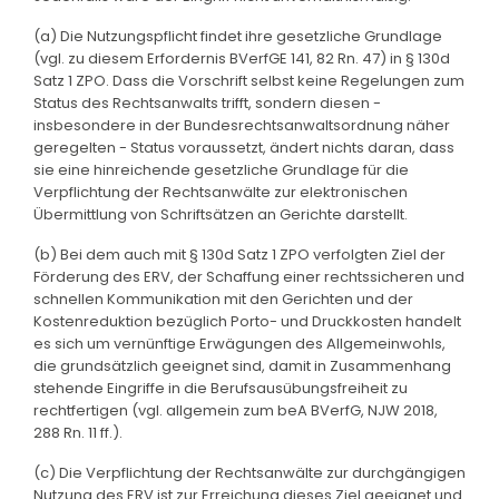
(a) Die Nutzungspflicht findet ihre gesetzliche Grundlage
(vgl. zu diesem Erfordernis BVerfGE 141, 82 Rn. 47) in § 130d
Satz 1 ZPO. Dass die Vorschrift selbst keine Regelungen zum
Status des Rechtsanwalts trifft, sondern diesen -
insbesondere in der Bundesrechtsanwaltsordnung näher
geregelten - Status voraussetzt, ändert nichts daran, dass
sie eine hinreichende gesetzliche Grundlage für die
Verpflichtung der Rechtsanwälte zur elektronischen
Übermittlung von Schriftsätzen an Gerichte darstellt.
(b) Bei dem auch mit § 130d Satz 1 ZPO verfolgten Ziel der
Förderung des ERV, der Schaffung einer rechtssicheren und
schnellen Kommunikation mit den Gerichten und der
Kostenreduktion bezüglich Porto- und Druckkosten handelt
es sich um vernünftige Erwägungen des Allgemeinwohls,
die grundsätzlich geeignet sind, damit in Zusammenhang
stehende Eingriffe in die Berufsausübungsfreiheit zu
rechtfertigen (vgl. allgemein zum beA BVerfG, NJW 2018,
288 Rn. 11 ff.).
(c) Die Verpflichtung der Rechtsanwälte zur durchgängigen
Nutzung des ERV ist zur Erreichung dieses Ziel geeignet und