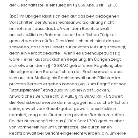
der Geschäftsstelle einzulegen (§ 569 Abs. 3 Nr. 1 ZPO).
(bb) Im Übrigen lässt sich den auf das beA bezogenen
Vorschriften der Bundesrechtsanwaltsordnung nicht
entnehmen, dass das beA von dem Rechtsanwalt
ausschließlich im Rahmen seiner beruflichen Tätigkeit
genutzt werden dürfte. Dies lässt sich auch nicht daraus
schließen, dass das Gesetz zur privaten Nutzung schweigt,
denn ein Verbot bedürfte - wenn es überhaupt zulässig
wäre - einer ausdrücklichen Regelung. Im Übrigen zeigt
sich etwa an der in § 43 BRAO getroffenen Regelung über
die allgemeinen Berufspflichten des Rechtsanwalts, dass
sich aus der Stellung als Rechtsanwalt auch Pflichten im
privaten Bereich ergeben können (vgl. zum Begriff der sog.
"Statuspflichten" etwa Zuck in: Gaier/Wolf/Göcken,
Anwaltliches Berufsrecht, 3. Aufl., § 43 BRAO Rn. 7). Soweit
die Rechtsbeschwerde dem entgegenhält, solche Pflichten
seien, soweit vom Gesetzgeber gewollt, ausdrücklich
normiert, mag dies für den rein privaten Bereich zutreffen.
Bei der Nutzungspflicht aus § 130d Satz 1 ZPO geht es aber
von vornherein nur um Schriftsätze, die durch einen
Rechtsanwalt bei Gericht eingereicht werden, d.h. um eine