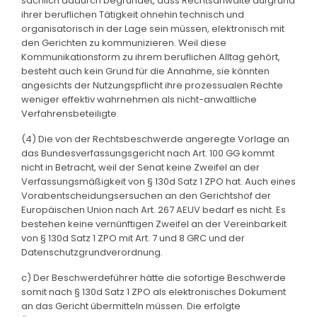
sachlich dadurch begründet, dass Rechtsanwälte aufgrund
ihrer beruflichen Tätigkeit ohnehin technisch und
organisatorisch in der Lage sein müssen, elektronisch mit
den Gerichten zu kommunizieren. Weil diese
Kommunikationsform zu ihrem beruflichen Alltag gehört,
besteht auch kein Grund für die Annahme, sie könnten
angesichts der Nutzungspflicht ihre prozessualen Rechte
weniger effektiv wahrnehmen als nicht-anwaltliche
Verfahrensbeteiligte.
(4) Die von der Rechtsbeschwerde angeregte Vorlage an
das Bundesverfassungsgericht nach Art. 100 GG kommt
nicht in Betracht, weil der Senat keine Zweifel an der
Verfassungsmäßigkeit von § 130d Satz 1 ZPO hat. Auch eines
Vorabentscheidungsersuchen an den Gerichtshof der
Europäischen Union nach Art. 267 AEUV bedarf es nicht. Es
bestehen keine vernünftigen Zweifel an der Vereinbarkeit
von § 130d Satz 1 ZPO mit Art. 7 und 8 GRC und der
Datenschutzgrundverordnung.
c) Der Beschwerdeführer hätte die sofortige Beschwerde
somit nach § 130d Satz 1 ZPO als elektronisches Dokument
an das Gericht übermitteln müssen. Die erfolgte