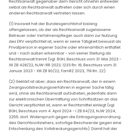
Rechtsanwalt gegenüber dem Gericht ohnehin entweder
selbst als Rechtsanwalt auftreten oder sich durch einen
anderen Rechtsanwalt vertreten lassen.
(1) Insoweit hat der Bundesgerichtshof bislang
offengelassen, ob der als Rechtsanwalt zugelassene
Betreuer oder Verfahrenspfleger auch dann zur Nutzung
des ERV verpflichtet ist, wenn er seine Tätigkeit bewusst als
Privatperson in eigener Sache oder ehrenamtlich entfaltet
und - nach außen erkennbar - von seiner Stellung als
Rechtsanwalt trennt (vgl. BGH, Beschluss vom 31. Mai 2023 -
XII ZB 428/22, NJW-RR 2023, 1233 Rn. 16; Beschluss vom 31.
Januar 2023 - XIII ZB 90/22, FamRZ 2023, 719 Rn. 22).
(2) Geklärt ist aber, dass ein Rechtsanwalt, der in einem
Zwangsvollstreckungsverfahren in eigener Sache tätig
wird, ohne als Rechtsanwalt aufzutreten, jedenfalls dann
zur elektronischen Übermittlung von Schriftsätzen an das
Gericht verpflichtet ist, wenn er Rechtsmittel einlegt (vgl.
BGH, Beschluss vom 4. April 2024 - I ZB 64/23, NJW 2024,
2255; dort: Widerspruch gegen die Eintragungsanordnung
des Gerichtsvollziehers, sofortige Beschwerde gegen eine
Entscheidung des Vollstreckungsgerichts). Damit hat der