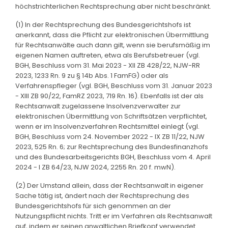
höchstrichterlichen Rechtsprechung aber nicht beschränkt.
(1) In der Rechtsprechung des Bundesgerichtshofs ist
anerkannt, dass die Pflicht zur elektronischen Übermittlung
für Rechtsanwälte auch dann gilt, wenn sie berufsmäßig im
eigenen Namen auftreten, etwa als Berufsbetreuer (vgl.
BGH, Beschluss vom 31. Mai 2023 - XII ZB 428/22, NJW-RR
2023, 1233 Rn. 9 zu § 14b Abs. 1 FamFG) oder als
Verfahrenspfleger (vgl. BGH, Beschluss vom 31. Januar 2023
- XIII ZB 90/22, FamRZ 2023, 719 Rn. 16). Ebenfalls ist der als
Rechtsanwalt zugelassene Insolvenzverwalter zur
elektronischen Übermittlung von Schriftsätzen verpflichtet,
wenn er im Insolvenzverfahren Rechtsmittel einlegt (vgl.
BGH, Beschluss vom 24. November 2022 - IX ZB 11/22, NJW
2023, 525 Rn. 6; zur Rechtsprechung des Bundesfinanzhofs
und des Bundesarbeitsgerichts BGH, Beschluss vom 4. April
2024 - I ZB 64/23, NJW 2024, 2255 Rn. 20 f. mwN).
(2) Der Umstand allein, dass der Rechtsanwalt in eigener
Sache tätig ist, ändert nach der Rechtsprechung des
Bundesgerichtshofs für sich genommen an der
Nutzungspflicht nichts. Tritt er im Verfahren als Rechtsanwalt
auf, indem er seinen anwaltlichen Briefkopf verwendet