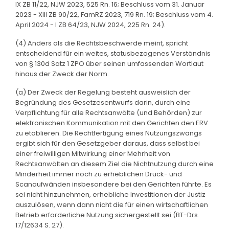
IX ZB 11/22, NJW 2023, 525 Rn. 16; Beschluss vom 31. Januar
2023 - XIII ZB 90/22, FamRZ 2023, 719 Rn. 19; Beschluss vom 4.
April 2024 - I ZB 64/23, NJW 2024, 225 Rn. 24).
(4) Anders als die Rechtsbeschwerde meint, spricht
entscheidend für ein weites, statusbezogenes Verständnis
von § 130d Satz 1 ZPO über seinen umfassenden Wortlaut
hinaus der Zweck der Norm.
(a) Der Zweck der Regelung besteht ausweislich der
Begründung des Gesetzesentwurfs darin, durch eine
Verpflichtung für alle Rechtsanwälte (und Behörden) zur
elektronischen Kommunikation mit den Gerichten den ERV
zu etablieren. Die Rechtfertigung eines Nutzungszwangs
ergibt sich für den Gesetzgeber daraus, dass selbst bei
einer freiwilligen Mitwirkung einer Mehrheit von
Rechtsanwälten an diesem Ziel die Nichtnutzung durch eine
Minderheit immer noch zu erheblichen Druck- und
Scanaufwänden insbesondere bei den Gerichten führte. Es
sei nicht hinzunehmen, erhebliche Investitionen der Justiz
auszulösen, wenn dann nicht die für einen wirtschaftlichen
Betrieb erforderliche Nutzung sichergestellt sei (BT-Drs.
17/12634 S. 27).