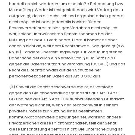
handelt es sich wiederum um eine bloße Behauptung bzw.
Mutmaßung. Weder ist festgestellt noch wird Vortrag dazu
aufgezeigt, dass es technisch und organisatorisch generell
nicht möglich ist oder jedenfalls konkret für den
Beschwerdeführer im hiesigen Verfahren nicht möglich
war, solche unerwünschten Kenntnisnahmen bei der
Nutzung des beA zu verhindern. Hierauf kommt es aber
ohnehin nicht an, weil dem Rechtsanwalt - wie gezeigt (s.o.
Rn. 19) - andere Übermittlungswege zur Verfügung stehen.
Daher scheidet auch ein Verstoß von § 130d Satz 1 ZPO
gegen die Datenschutzgrundverordnung (DSGVO) und das
Recht des Rechtsanwalts auf den Schutz seiner
personenbezogenen Daten aus Art. 8 GRC aus.
(3) Soweit die Rechtsbeschwerde meint, es verstoße
gegen den Gleichbehandlungsgrundsatz aus Art. 3 Abs. 1
GG und den aus Art. 6 Abs. 1 EMRK abzuleitenden Grundsatz
der Waffengleichheit, wenn der Rechtsanwalt in seinem
privaten Prozess zur Nutzung eines bestimmten
Kommunikationsmittels gezwungen sei, während andere
Privatpersonen diese Pflicht nicht hätten, teilt der Senat
diese Einschätzung ebenfalls nicht. Die Unterscheidung ist