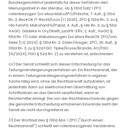
Bundesgerichtshof jedenfalls für diese Verfahren den
Meinungsstreit in der Literatur, ob § 130d Satz 1 ZPO
rollenbezogen (so etwa MüKoZPO/Fritsche, 7. Aufl., § 130d
Rn. 2; BeckOK IT-Recht/Loos [1.1.2025], ZPO § 130d Rn. 2; zu §
14b FamFG: MüKoFamFG/Pabst, 4. Aufl., § 14b Rn. 3; zu § 55d
VwGO: Gädeke in Ory/Weth, jurisPK-ERV, 2. Aufl., VwGO §
55d Rn. 17) oder statusbezogen (so etwa BeckOK ZPO/von
Selle [1.12.2024], § 130d Rn. 2; Zöller/Greger, ZPO, 35. Aufl., §
130d Rn. 3; zu § 52d FGO: Tipke/Kruse/Brandis, AO/FGO
[10/2024], FGO § 52d Rn. 2) zu verstehen ist, entschieden.
cc) Der Senat schließt sich dieser Entscheidung für das
Teilungsversteigerungsverfahren an. Ein Rechtsanwalt, der
in einem Teilungsversteigerungsverfahren in eigener
Sache tätig wird, ohne als Rechtsanwalt aufzutreten, ist
jedenfalls dann zur elektronischen Übermittlung von
Schriftsätzen an das Gericht verpflichtet, wenn er
Rechtsmittel einlegt. Die von der Rechtsbeschwerde gegen
die genannte Entscheidung erhobenen Einwände sieht der
Senat als nicht durchgreifend an.
(1) Der Wortlaut des § 130d Abs. 1 ZPO ("durch einen
Rechtsanwalt") schließt ein rollenbezogenes Verständnis