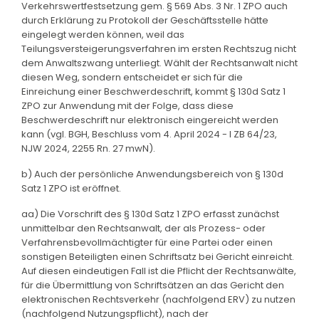
Verkehrswertfestsetzung gem. § 569 Abs. 3 Nr. 1 ZPO auch
durch Erklärung zu Protokoll der Geschäftsstelle hätte
eingelegt werden können, weil das
Teilungsversteigerungsverfahren im ersten Rechtszug nicht
dem Anwaltszwang unterliegt. Wählt der Rechtsanwalt nicht
diesen Weg, sondern entscheidet er sich für die
Einreichung einer Beschwerdeschrift, kommt § 130d Satz 1
ZPO zur Anwendung mit der Folge, dass diese
Beschwerdeschrift nur elektronisch eingereicht werden
kann (vgl. BGH, Beschluss vom 4. April 2024 - I ZB 64/23,
NJW 2024, 2255 Rn. 27 mwN).
b) Auch der persönliche Anwendungsbereich von § 130d
Satz 1 ZPO ist eröffnet.
aa) Die Vorschrift des § 130d Satz 1 ZPO erfasst zunächst
unmittelbar den Rechtsanwalt, der als Prozess- oder
Verfahrensbevollmächtigter für eine Partei oder einen
sonstigen Beteiligten einen Schriftsatz bei Gericht einreicht.
Auf diesen eindeutigen Fall ist die Pflicht der Rechtsanwälte,
für die Übermittlung von Schriftsätzen an das Gericht den
elektronischen Rechtsverkehr (nachfolgend ERV) zu nutzen
(nachfolgend Nutzungspflicht), nach der