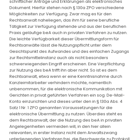
schriftlicher Anträge und Erklärungen als elektronisches
Dokument. Hierfür stehen nach § 130a ZPO verschiedene
Möglichkeiten zur Verfügung. Zwar mag es für den
Rechtsanwalt naheliegen, das ihm für seine berufliche
Tätigkeit zur Verfügung stehende und aus der beruflichen
Praxis geläufige beA auch in privaten Verfahren zu nutzen.
Die leichte Verfügbarkeit dieser Übermittlungsform für
Rechtsanwälte lässt die Nutzungspflicht unter dem
Gesichtspunkt des Aufwandes und des einfachen Zugangs
zur Rechtsmittelinstanz auch als nicht besonders
schwerwiegenden Eingriff erscheinen. Eine Verpflichtung
zur Nutzung des beA trifft ihn aber nicht. So ist es dem
Rechtsanwalt, etwa wenn er eine Kenntnisnahme durch
Kanzleimitarbeiter verhindern möchte, namentlich
unbenommen, für die elektronische Kommunikation mit
Gerichten in privat geführten Verfahren ein sog. De-Mail-
Konto einzurichten und dieses unter den in § 130a Abs. 4
Satz 1 Nr. 1 ZPO genannten Voraussetzungen für die
elektronische Übermittlung zu nutzen. Überdies steht es
dem Rechtsanwalt, der die Nutzung des beA in privaten
Angelegenheiten vermeiden will, in den hier allein
relevanten, in erster Instanz nicht dem Anwaltszwang
unterliegenden Verfahren frei, die Beschwerde zu Protokoll