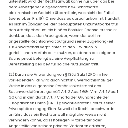
unterstellt wird, der Rechtsanwalt könne nur über das bei
dem Arbeitgeber eingerichtete beA Schriftsätze
elektronisch an Gerichte übermitteln, was nicht der Fall ist
(siehe oben Rn. 19). Ohne dass es darauf ankommt, handelt
es sich im Übrigen bei der behaupteten Unzumutbarkeit für
den Arbeitgeber um ein bloßes Postulat. Ebenso erscheint
denkbar, dass den Arbeitgeber, wenn der bei ihm
angestellte Rechtsanwalt aufgrund seiner Zugehörigkeit
zur Anwaltschaft verpflichtet ist, den ERV auch in
gerichtlichen Verfahren zu nutzen, an denen er in eigener
Sache privat beteiligt ist, eine Verpflichtung zur
Bereitstellung des beA für solche Nutzungen trifft.
(2) Durch die Anwendung von § 130d Satz 1 ZPO im hier
vorliegenden Fall wird auch nicht in unverhältnismäßiger
Weise in das allgemeine Persönlichkeitsrecht des
Beschwerdeführers gemäß Art. 2 Abs. 1 GG i.V.m. Art. 1 Abs. 1
GG und in den durch Art. 7 Charta der Grundrechte der
Europäischen Union (GRC) gewährleisteten Schutz seiner
Privatsphäre eingegriffen. Soweit die Rechtsbeschwerde
anführt, dass ein Rechtsanwalt möglicherweise nicht
verhindern könne, dass Kollegen, Mitarbeiter oder
Angestellte von seinem privaten Verfahren erfahren,