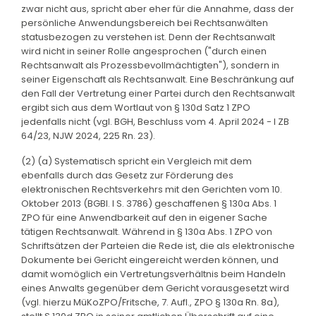
zwar nicht aus, spricht aber eher für die Annahme, dass der
persönliche Anwendungsbereich bei Rechtsanwälten
statusbezogen zu verstehen ist. Denn der Rechtsanwalt
wird nicht in seiner Rolle angesprochen ("durch einen
Rechtsanwalt als Prozessbevollmächtigten"), sondern in
seiner Eigenschaft als Rechtsanwalt. Eine Beschränkung auf
den Fall der Vertretung einer Partei durch den Rechtsanwalt
ergibt sich aus dem Wortlaut von § 130d Satz 1 ZPO
jedenfalls nicht (vgl. BGH, Beschluss vom 4. April 2024 - I ZB
64/23, NJW 2024, 225 Rn. 23).
(2) (a) Systematisch spricht ein Vergleich mit dem
ebenfalls durch das Gesetz zur Förderung des
elektronischen Rechtsverkehrs mit den Gerichten vom 10.
Oktober 2013 (BGBl. I S. 3786) geschaffenen § 130a Abs. 1
ZPO für eine Anwendbarkeit auf den in eigener Sache
tätigen Rechtsanwalt. Während in § 130a Abs. 1 ZPO von
Schriftsätzen der Parteien die Rede ist, die als elektronische
Dokumente bei Gericht eingereicht werden können, und
damit womöglich ein Vertretungsverhältnis beim Handeln
eines Anwalts gegenüber dem Gericht vorausgesetzt wird
(vgl. hierzu MüKoZPO/Fritsche, 7. Aufl., ZPO § 130a Rn. 8a),