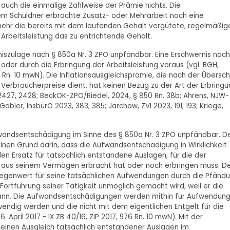
uch die einmalige Zahlweise der Prämie nichts. Die
em Schuldner erbrachte Zusatz- oder Mehrarbeit noch eine
lmehr die bereits mit dem laufenden Gehalt vergütete, regelmäßig
 Arbeitsleistung das zu entrichtende Gehalt.
rniszulage nach § 850a Nr. 3 ZPO unpfändbar. Eine Erschwernis nach
oder durch die Erbringung der Arbeitsleistung voraus (vgl. BGH,
3 Rn. 10 mwN). Die Inflationsausgleichsprämie, die nach der Überschr
Verbraucherpreise dient, hat keinen Bezug zu der Art der Erbring
 2427, 2428; BeckOK-ZPO/Riedel, 2024, § 850 Rn. 38b; Ahrens, NJW-
äbler, InsbürO 2023, 383, 385; Jarchow, ZVI 2023, 191, 193; Kriege,
ufwandsentschädigung im Sinne des § 850a Nr. 3 ZPO unpfändbar. D
en Grund darin, dass die Aufwandsentschädigung in Wirklichkeit
 den Ersatz für tatsächlich entstandene Auslagen, für die der
 aus seinem Vermögen erbracht hat oder noch erbringen muss. D
Gegenwert für seine tatsächlichen Aufwendungen durch die Pfänd
Fortführung seiner Tätigkeit unmöglich gemacht wird, weil er die
 kann. Die Aufwandsentschädigungen werden mithin für Aufwendun
endig werden und die nicht mit dem eigentlichen Entgelt für die
 April 2017 - IX ZB 40/16, ZIP 2017, 976 Rn. 10 mwN). Mit der
keinen Ausgleich tatsächlich entstandener Auslagen im