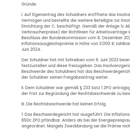
Gründe:
I. Auf Eigenantrag des Schuldners eröffnete das Insol
Vermögen und bestellte die weitere Beteiligte zur Insol
Einrichtung der C. beschäftigt. Gemäß der Anlage 1c Ab
Verbraucherpreise) der Richtlinien für Arbeitsverträge 
Beschluss der Bundeskommission vom 8. Dezember 202
Inflationsausgleichsprämie in Höhe von 3.000 € zahlbar
Juni 2024.
Der Schuldner hat mit Schreiben vom 9. Juni 2023 bean
festzustellen und diese freizugeben. Das Insolvenzgeri
Beschwerde des Schuldners hat das Beschwerdegericht
der Schuldner seinen Freigabeantrag weiter.
II. Dem Schuldner war gemäß § 233 Satz 1 ZPO antra
der Frist zur Begründung der Rechtsbeschwerde zu bewi
III. Die Rechtsbeschwerde hat keinen Erfolg.
1. Das Beschwerdegericht hat ausgeführt: Die Inflati
850c ZPO pfändbar. Anders als bei der Energiepreisp
angeordnet. Mangels Zweckbindung sei die Prämie nicht