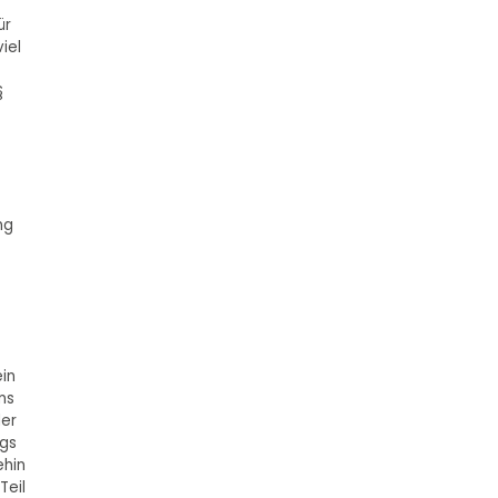
ür
iel
§
ng
ein
ns
der
ngs
ehin
Teil