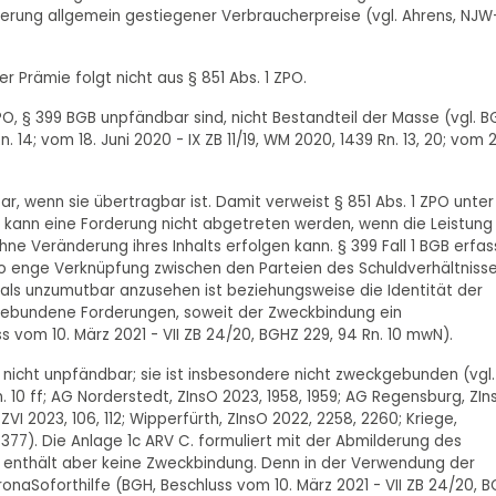
erung allgemein gestiegener Verbraucherpreise (vgl. Ahrens, NJW
.
 Prämie folgt nicht aus § 851 Abs. 1 ZPO.
ZPO, § 399 BGB unpfändbar sind, nicht Bestandteil der Masse (vgl. B
. 14; vom 18. Juni 2020 - IX ZB 11/19, WM 2020, 1439 Rn. 13, 20; vom 
ar, wenn sie übertragbar ist. Damit verweist § 851 Abs. 1 ZPO unter
h kann eine Forderung nicht abgetreten werden, wenn die Leistung
ne Veränderung ihres Inhalts erfolgen kann. § 399 Fall 1 BGB erfas
 so enge Verknüpfung zwischen den Parteien des Schuldverhältniss
 als unzumutbar anzusehen ist beziehungsweise die Identität der
kgebundene Forderungen, soweit der Zweckbindung ein
s vom 10. März 2021 - VII ZB 24/20, BGHZ 229, 94 Rn. 10 mwN).
 nicht unpfändbar; sie ist insbesondere nicht zweckgebunden (vgl.
n. 10 ff; AG Norderstedt, ZInsO 2023, 1958, 1959; AG Regensburg, ZIn
VI 2023, 106, 112; Wipperfürth, ZInsO 2022, 2258, 2260; Kriege,
377). Die Anlage 1c ARV C. formuliert mit der Abmilderung des
, enthält aber keine Zweckbindung. Denn in der Verwendung der
ronaSoforthilfe (BGH, Beschluss vom 10. März 2021 - VII ZB 24/20, 