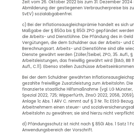
Zeit vom 26. Oktober 2022 bis zum 31. Dezember 2024
Abmilderung der gestiegenen Verbraucherpreise bis zu e
SvEV) sozialabgabenfrei.
c) Bei der Inflationsausgleichsprämie handelt es sich 
Maßgabe der § 850a bis § 850i ZPO gepfändet werden 
die Arbeits- und Dienstlöhne. Die Pfändung des in Gel
Vergütungen, die dem Schuldner aus der Arbeits- und D
Berechnungsart. Arbeits- und Dienstlöhne sind alle wi
Dienste gewährt werden (Zöller/Seibel, ZPO, 35. Aufl., 
Arbeitsleistungen, das freiwillig gewährt wird (BAG, BB
Aufl., C.11). Ebenso stellen Zuschüsse Arbeitseinkomme
Bei der dem Schuldner gewährten Inflationsausgleichsp
gezahlte freiwillige Zusatzleistung zum Arbeitslohn. Die
finanzierte staatliche Hilfsmaßnahme (vgl. LG Münster, B
Spezial 2022, 725; Wipperfürth, ZInsO 2022, 2058, 2059)
Anlage 1c Abs. 1 ARV C. nimmt auf § 3 Nr. 11c EStG Bezug
Arbeitnehmern einen steuer- und sozialversicherungsa
Arbeitslohn zu gewähren; sie sind hierzu nicht verpflicht
d) Pfändungsschutz ist nicht nach § 850i Abs. 1 Satz 1 Fa
Anwendungsbereich der Vorschrift.