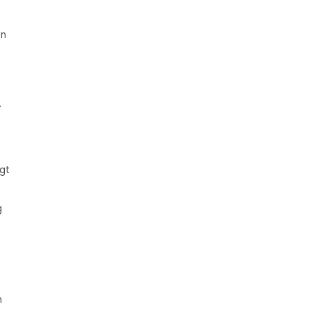
en
.
gt
g
m