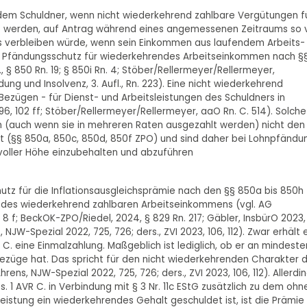
ht dem Schuldner, wenn nicht wiederkehrend zahlbare Vergütungen f
t werden, auf Antrag während eines angemessenen Zeitraums so v
hts verbleiben würde, wenn sein Einkommen aus laufendem Arbeits-
r Pfändungsschutz für wiederkehrendes Arbeitseinkommen nach §
, § 850 Rn. 19; § 850i Rn. 4; Stöber/Rellermeyer/Rellermeyer,
dung und Insolvenz, 3. Aufl., Rn. 223). Eine nicht wiederkehrend
zügen - für Dienst- und Arbeitsleistungen des Schuldners in
6, 102 ff; Stöber/Rellermeyer/Rellermeyer, aaO Rn. C. 514). Solche
 (auch wenn sie in mehreren Raten ausgezahlt werden) nicht den
 (§§ 850a, 850c, 850d, 850f ZPO) und sind daher bei Lohnpfändu
 voller Höhe einzubehalten und abzuführen
utz für die Inflationsausgleichsprämie nach den §§ 850a bis 850h
il des wiederkehrend zahlbaren Arbeitseinkommens (vgl. AG
 8 f; BeckOK-ZPO/Riedel, 2024, § 829 Rn. 217; Gäbler, InsbürO 2023,
NJW-Spezial 2022, 725, 726; ders., ZVI 2023, 106, 112). Zwar erhält 
C. eine Einmalzahlung. Maßgeblich ist lediglich, ob er an mindeste
züge hat. Das spricht für den nicht wiederkehrenden Charakter 
ns, NJW-Spezial 2022, 725, 726; ders., ZVI 2023, 106, 112). Allerdi
. 1 AVR C. in Verbindung mit § 3 Nr. 11c EStG zusätzlich zu dem ohn
eistung ein wiederkehrendes Gehalt geschuldet ist, ist die Prämie 