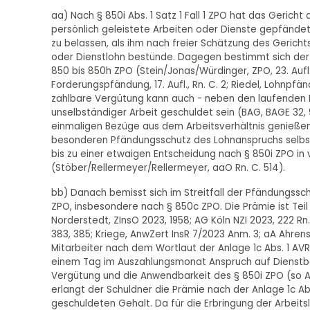
aa) Nach § 850i Abs. 1 Satz 1 Fall 1 ZPO hat das Geric
persönlich geleistete Arbeiten oder Dienste gepfände
zu belassen, als ihm nach freier Schätzung des Geric
oder Dienstlohn bestünde. Dagegen bestimmt sich de
850 bis 850h ZPO (Stein/Jonas/Würdinger, ZPO, 23. Aufl.
Forderungspfändung, 17. Aufl., Rn. C. 2; Riedel, Lohnpfän
zahlbare Vergütung kann auch - neben den laufenden Be
unselbständiger Arbeit geschuldet sein (BAG, BAGE 32, 9
einmaligen Bezüge aus dem Arbeitsverhältnis genießen
besonderen Pfändungsschutz des Lohnanspruchs selbst
bis zu einer etwaigen Entscheidung nach § 850i ZPO in
(Stöber/Rellermeyer/Rellermeyer, aaO Rn. C. 514).
bb) Danach bemisst sich im Streitfall der Pfändungssch
ZPO, insbesondere nach § 850c ZPO. Die Prämie ist Te
Norderstedt, ZInsO 2023, 1958; AG Köln NZI 2023, 222 Rn.
383, 385; Kriege, AnwZert InsR 7/2023 Anm. 3; aA Ahrens, 
Mitarbeiter nach dem Wortlaut der Anlage 1c Abs. 1 AVR 
einem Tag im Auszahlungsmonat Anspruch auf Dienstbe
Vergütung und die Anwendbarkeit des § 850i ZPO (so Ahre
erlangt der Schuldner die Prämie nach der Anlage 1c Abs
geschuldeten Gehalt. Da für die Erbringung der Arbeitsl