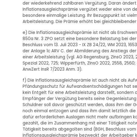
der wiederkehrend zahlbaren Vergütung. Daran ändert a
Inflationsausgleichsprämie vergütet weder eine von d
besondere einmalige Leistung. Ihr Bezugspunkt ist vie
Arbeitsleistung. Die Prämie erhöht bei gleichbleibender
e) Die Inflationsausgleichsprämie ist nicht als Erschwe
850a Nr. 3 ZPO setzt eine besondere Belastung bei der 
Beschluss vom 13. Juli 2023 - IX ZB 24/22, WM 2023, 165
der Anlage 1c ARV C. der Abmilderung des Anstiegs der 
einer Arbeitsleistung (vgl. AG Regensburg, ZInsO 2023,
Spezial 2022, 725; Wipperfürth, ZInsO 2022, 2558, 2560; G
AnwZert InsR 7/2023 Anm. 3).
f) Die Inflationsausgleichsprämie ist auch nicht als A
Pfändungsschutz für Aufwandsentschädigungen hat sein
kein Entgelt für eine Arbeitsleistung darstellt, sondern
Empfänger der Vergütung bereits seine Gegenleistung
Schuldner soll davor geschützt werden, dass ihm der 
noch einmal entzogen und dass ihm damit letztlich die 
dafür erforderlichen Auslagen nicht mehr aufbringen
gezahlt, die im Zusammenhang mit einer Tätigkeit notw
Tätigkeit bereits abgegolten sind (BGH, Beschluss vom 6.
Inflationsausgleichsprämie bezweckt der Arbeitgeber 