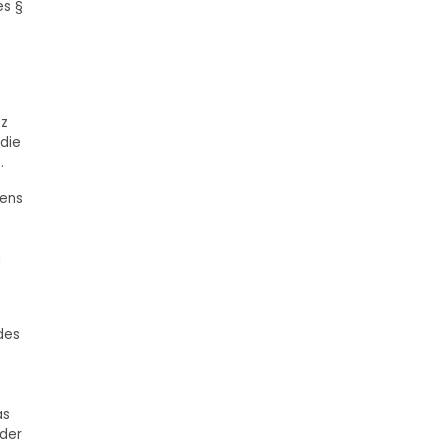
es §
tz
die
.
rens
g
des
as
 der