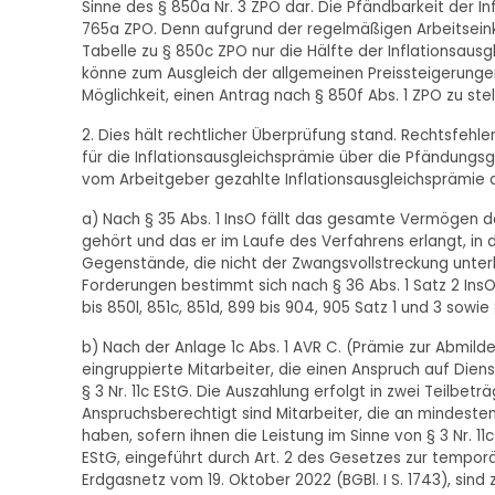
Sinne des § 850a Nr. 3 ZPO dar. Die Pfändbarkeit der I
765a ZPO. Denn aufgrund der regelmäßigen Arbeitseinkü
Tabelle zu § 850c ZPO nur die Hälfte der Inflationsaus
könne zum Ausgleich der allgemeinen Preissteigerung
Möglichkeit, einen Antrag nach § 850f Abs. 1 ZPO zu stel
2. Dies hält rechtlicher Überprüfung stand. Rechtsfeh
für die Inflationsausgleichsprämie über die Pfändun
vom Arbeitgeber gezahlte Inflationsausgleichsprämie 
a) Nach § 35 Abs. 1 InsO fällt das gesamte Vermögen de
gehört und das er im Laufe des Verfahrens erlangt, in 
Gegenstände, die nicht der Zwangsvollstreckung unterl
Forderungen bestimmt sich nach § 36 Abs. 1 Satz 2 InsO
bis 850l, 851c, 851d, 899 bis 904, 905 Satz 1 und 3 sowi
b) Nach der Anlage 1c Abs. 1 AVR C. (Prämie zur Abmild
eingruppierte Mitarbeiter, die einen Anspruch auf Die
§ 3 Nr. 11c EStG. Die Auszahlung erfolgt in zwei Teilbet
Anspruchsberechtigt sind Mitarbeiter, die an mindes
haben, sofern ihnen die Leistung im Sinne von § 3 Nr. 11
EStG, eingeführt durch Art. 2 des Gesetzes zur tempo
Erdgasnetz vom 19. Oktober 2022 (BGBl. I S. 1743), sin