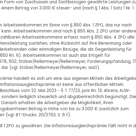
 in Form von Zuschüssen und Sachbezügen gewährte Leistungen zu
inem Betrag von 3.000 € steuer- und (nach § 1 Abs. 1 Satz 1 Nr. 1
um Arbeitseinkommen im Sinne von § 850 Abs. 1 ZPO, das nur nach
kann. Arbeitseinkommen sind nach § 850 Abs. 2 ZPO unter ander
d zahlbaren Arbeitseinkommens erfasst nach § 850 Abs. 4 ZPO alle
ienstleistung zustehen, ohne Rücksicht auf ihre Benennung oder
ederkehrenden oder einmaligen Bezüge, die als Gegenleistung für
§ 850 Rn. 6). Arbeitseinkommen ist auch das Entgelt für
 1978, 502; Stöber/Rellermeyer/Rellermeyer, Forderungspfändung, 17
n dar (vgl. Stöber/Rellermeyer/Rellermeyer, aaO).
rämie handelt es sich um eine aus eigenen Mitteln des Arbeitgeb
 Inflationsausgleichsprämie ist keine aus öffentlichen Mitteln
eschluss vom 22. Mai 2023 - 5 T 77/23, juris Rn. 13; Ahrens, NJW-
, sondern lediglich steuerlich und abgabenrechtlich begünstigt. Di
. Danach erhalten die Arbeitgeber die Möglichkeit, ihren
bgabenfreien Betrag in Höhe von bis zu 3.000 € zusätzlich zum
et (vgl. BT-Drucks. 20/3763, S. 6 f).
ll 1 ZPO zu gewähren. Die Inflationsausgleichsprämie fällt nicht in 