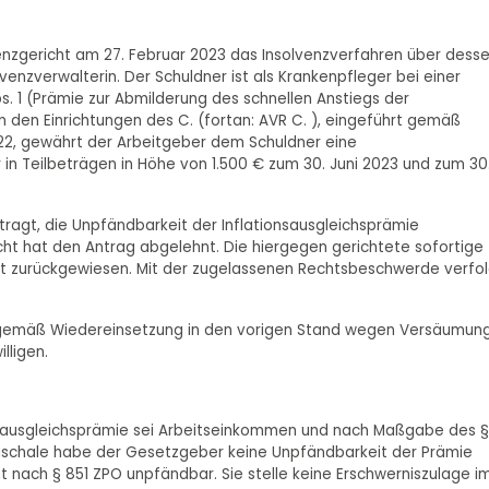
venzgericht am 27. Februar 2023 das Insolvenzverfahren über dess
venzverwalterin. Der Schuldner ist als Krankenpfleger bei einer
s. 1 (Prämie zur Abmilderung des schnellen Anstiegs der
in den Einrichtungen des C. (fortan: AVR C. ), eingeführt gemäß
2, gewährt der Arbeitgeber dem Schuldner eine
 in Teilbeträgen in Höhe von 1.500 € zum 30. Juni 2023 und zum 30
tragt, die Unpfändbarkeit der Inflationsausgleichsprämie
cht hat den Antrag abgelehnt. Die hiergegen gerichtete sofortige
 zurückgewiesen. Mit der zugelassenen Rechtsbeschwerde verfol
gsgemäß Wiedereinsetzung in den vorigen Stand wegen Versäumun
lligen.
onsausgleichsprämie sei Arbeitseinkommen und nach Maßgabe des §
auschale habe der Gesetzgeber keine Unpfändbarkeit der Prämie
 nach § 851 ZPO unpfändbar. Sie stelle keine Erschwerniszulage i