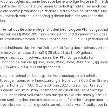
nflationsausgleichsprämie bedeute keine unbillige Härte im Sinne d
nfte des Schuldners und seiner Unterhaltspflichten sei nach der
gleichsprämie pfändbar. Die andere Hälfte verbleibe pfandfrei und
en verwandt werden. Unabhängig davon habe der Schuldner die
len.
lerfrei hat das Beschwerdegericht den beantragten Pfändungsschu
gsgrenzen des § 850c ZPO hinaus abgelehnt und angenommen, dass 
als Arbeitseinkommen in den Grenzen des § 850c ZPO pfändbar ist
s Schuldners, das ihm zur Zeit der Eröffnung des Insolvenzverfah
die Insolvenzmasse. Gemäß § 36 Abs. 1 Satz 1 InsO gehören
iegen, nicht zur Insolvenzmasse. Der Pfändungsschutz für
. Danach gelten die §§ 850, 850a, 850c, 850e, 850f Abs. 1, §§ 850
e § 906 Abs. 2 bis 4 ZPO entsprechend.
erung des schnellen Anstiegs der Verbraucherpreise) erhalten
nstbezüge haben, eine Einmalzahlung in Höhe von 3.000 € im Sinne 
rägen in Höhe von 1.500 € zum 30. Juni 2023 und zum 30. Juni 2024.
tens einem Tag im Auszahlungsmonat Anspruch auf Dienstbezüge
c EStG noch nicht vollumfänglich ausgezahlt wurde. Nach § 3 Nr. 11c
rären Senkung des Umsatzsteuersatzes auf Gaslieferungen über d
d zusätzlich zum ohnehin gewährten Arbeitslohn vom Arbeitgeber in