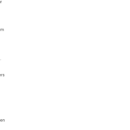
r
em
.
ers
e
den