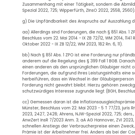
Zusammenhang mit einer Tätigkeit, sondern die Abmild
Spezial 2022, 725; Wipperfürth, ZInsO 2022, 2558, 2560)
g) Die Unpfändbarkeit des Anspruchs auf Auszahlung der
aa) Allerdings sind Forderungen, die nach § 851 Abs. 1 
Beschluss vom 22. Mai 2014 - IX ZB 72/12, WM 2014, 1141 Rn
Oktober 2022 - IX ZB 12/22, WM 2023, 182 Rn. 6, 11).
bb) Nach § 851 Abs. 1 ZPO ist eine Forderung nur pfändb
anderem auf die Regelung des § 399 Fall 1 BGB. Danac
einen anderen als den ursprünglichen Gläubiger nicht oh
Forderungen, die aufgrund ihres Leistungsinhalts eine
herbeiführen, dass ein Wechsel in der Gläubigerperson
Forderung nicht gewahrt bleibt. Hierzu gehören zwec
schutzwürdiges Interesse zugrunde liegt (BGH, Beschlus
cc) Gemessen daran ist die Inflationsausgleichsprämie
Münster, Beschluss vom 22. Mai 2023 - 5 T 77/23, juris R
2023, 2427, 2428; Ahrens, NJW-Spezial 2022, 725; ders., Z
AnwZert InsR 7/2023 Anm. 3; aA AG Hannover, ZVI 2023, 
schnellen Anstiegs der Verbraucherpreise einen Zweck
Prämie ist der Arbeitnehmer frei. Anders als bei der Co