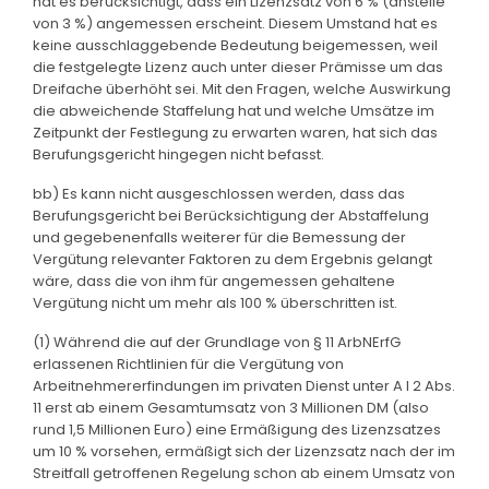
hat es berücksichtigt, dass ein Lizenzsatz von 6 % (anstelle
von 3 %) angemessen erscheint. Diesem Umstand hat es
keine ausschlaggebende Bedeutung beigemessen, weil
die festgelegte Lizenz auch unter dieser Prämisse um das
Dreifache überhöht sei. Mit den Fragen, welche Auswirkung
die abweichende Staffelung hat und welche Umsätze im
Zeitpunkt der Festlegung zu erwarten waren, hat sich das
Berufungsgericht hingegen nicht befasst.
bb) Es kann nicht ausgeschlossen werden, dass das
Berufungsgericht bei Berücksichtigung der Abstaffelung
und gegebenenfalls weiterer für die Bemessung der
Vergütung relevanter Faktoren zu dem Ergebnis gelangt
wäre, dass die von ihm für angemessen gehaltene
Vergütung nicht um mehr als 100 % überschritten ist.
(1) Während die auf der Grundlage von § 11 ArbNErfG
erlassenen Richtlinien für die Vergütung von
Arbeitnehmererfindungen im privaten Dienst unter A I 2 Abs.
11 erst ab einem Gesamtumsatz von 3 Millionen DM (also
rund 1,5 Millionen Euro) eine Ermäßigung des Lizenzsatzes
um 10 % vorsehen, ermäßigt sich der Lizenzsatz nach der im
Streitfall getroffenen Regelung schon ab einem Umsatz von