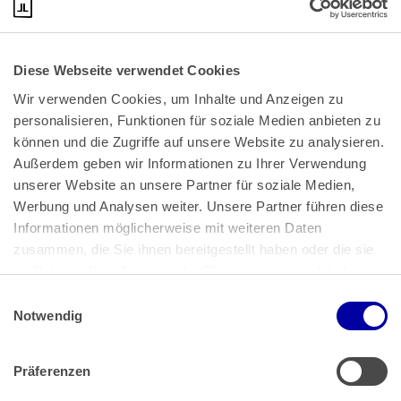
Diese Webseite verwendet Cookies
Wir verwenden Cookies, um Inhalte und Anzeigen zu 
personalisieren, Funktionen für soziale Medien anbieten zu 
können und die Zugriffe auf unsere Website zu analysieren. 
Außerdem geben wir Informationen zu Ihrer Verwendung 
unserer Website an unsere Partner für soziale Medien, 
Bundeskanzlerplatz 2
Werbung und Analysen weiter. Unsere Partner führen diese 
53113 Bonn
Informationen möglicherweise mit weiteren Daten 
zusammen, die Sie ihnen bereitgestellt haben oder die sie 
Pressemitteilungen
AGB
|
im Rahmen Ihrer Nutzung der Dienste gesammelt haben.
Impressum
Datenschutz
|
Einwilligungsauswahl
Impressum
 | 
Datenschutz
Notwendig
Präferenzen
Zahlung & Versand