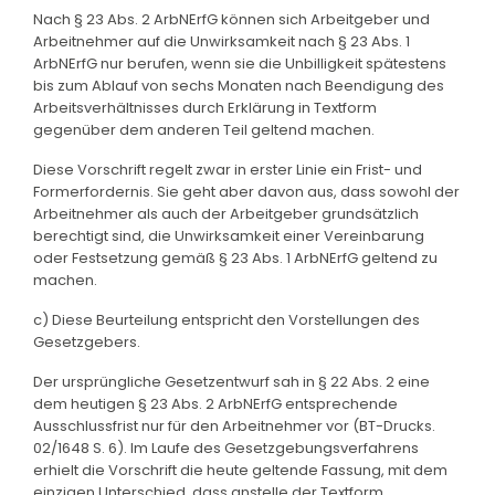
Nach § 23 Abs. 2 ArbNErfG können sich Arbeitgeber und
Arbeitnehmer auf die Unwirksamkeit nach § 23 Abs. 1
ArbNErfG nur berufen, wenn sie die Unbilligkeit spätestens
bis zum Ablauf von sechs Monaten nach Beendigung des
Arbeitsverhältnisses durch Erklärung in Textform
gegenüber dem anderen Teil geltend machen.
Diese Vorschrift regelt zwar in erster Linie ein Frist- und
Formerfordernis. Sie geht aber davon aus, dass sowohl der
Arbeitnehmer als auch der Arbeitgeber grundsätzlich
berechtigt sind, die Unwirksamkeit einer Vereinbarung
oder Festsetzung gemäß § 23 Abs. 1 ArbNErfG geltend zu
machen.
c) Diese Beurteilung entspricht den Vorstellungen des
Gesetzgebers.
Der ursprüngliche Gesetzentwurf sah in § 22 Abs. 2 eine
dem heutigen § 23 Abs. 2 ArbNErfG entsprechende
Ausschlussfrist nur für den Arbeitnehmer vor (BT-Drucks.
02/1648 S. 6). Im Laufe des Gesetzgebungsverfahrens
erhielt die Vorschrift die heute geltende Fassung, mit dem
einzigen Unterschied, dass anstelle der Textform