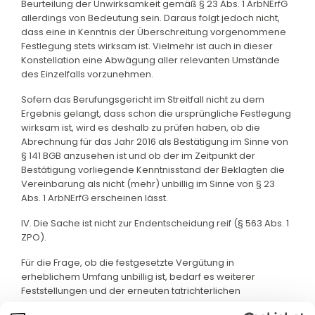
Beurteilung der Unwirksamkeit gemäß § 23 Abs. 1 ArbNErfG
allerdings von Bedeutung sein. Daraus folgt jedoch nicht,
dass eine in Kenntnis der Überschreitung vorgenommene
Festlegung stets wirksam ist. Vielmehr ist auch in dieser
Konstellation eine Abwägung aller relevanten Umstände
des Einzelfalls vorzunehmen.
Sofern das Berufungsgericht im Streitfall nicht zu dem
Ergebnis gelangt, dass schon die ursprüngliche Festlegung
wirksam ist, wird es deshalb zu prüfen haben, ob die
Abrechnung für das Jahr 2016 als Bestätigung im Sinne von
§ 141 BGB anzusehen ist und ob der im Zeitpunkt der
Bestätigung vorliegende Kenntnisstand der Beklagten die
Vereinbarung als nicht (mehr) unbillig im Sinne von § 23
Abs. 1 ArbNErfG erscheinen lässt.
IV. Die Sache ist nicht zur Endentscheidung reif (§ 563 Abs. 1
ZPO).
Für die Frage, ob die festgesetzte Vergütung in
erheblichem Umfang unbillig ist, bedarf es weiterer
Feststellungen und der erneuten tatrichterlichen
Beurteilung anhand der oben aufgezeigten Kriterien.