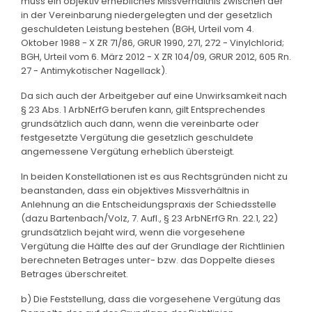
muss ein objektiv erhebliches Missverhältnis zwischen der
in der Vereinbarung niedergelegten und der gesetzlich
geschuldeten Leistung bestehen (BGH, Urteil vom 4.
Oktober 1988 - X ZR 71/86, GRUR 1990, 271, 272 - Vinylchlorid;
BGH, Urteil vom 6. März 2012 - X ZR 104/09, GRUR 2012, 605 Rn.
27 - Antimykotischer Nagellack).
Da sich auch der Arbeitgeber auf eine Unwirksamkeit nach
§ 23 Abs. 1 ArbNErfG berufen kann, gilt Entsprechendes
grundsätzlich auch dann, wenn die vereinbarte oder
festgesetzte Vergütung die gesetzlich geschuldete
angemessene Vergütung erheblich übersteigt.
In beiden Konstellationen ist es aus Rechtsgründen nicht zu
beanstanden, dass ein objektives Missverhältnis in
Anlehnung an die Entscheidungspraxis der Schiedsstelle
(dazu Bartenbach/Volz, 7. Aufl., § 23 ArbNErfG Rn. 22.1, 22)
grundsätzlich bejaht wird, wenn die vorgesehene
Vergütung die Hälfte des auf der Grundlage der Richtlinien
berechneten Betrages unter- bzw. das Doppelte dieses
Betrages überschreitet.
b) Die Feststellung, dass die vorgesehene Vergütung das