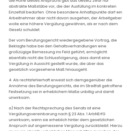
die Höhe dieses Anspruchs gibt das Gesetz zwar nur
abstrakte Maßstäbe vor, die der Ausfüllung im konkreten
Einzelfall bedürfen. Ohne besondere Anhaltspunkte darf ein
Arbeitnehmer aber nicht davon ausgehen, der Arbeitgeber
wolle eine höhere Vergütung gewähren, als er nach dem
Gesetz schuldet.
Der vom Berufungsgericht wiedergegebene Vortrag, die
Beklagte habe bei den Gehaltsverhandlungen eine
großzügige Bemessung ins Feld geführt, ermöglicht
ebenfalls nicht die Schlussfolgerung, dass damit eine
Vergütung in Aussicht gestellt wurde, die über das
gesetzlich vorgesehene Maß hinausgeht.
4. Als rechtsfehlerhaft erweist sich demgegenüber die
Annahme des Berufungsgerichts, die im Streitfall getroffene
Festsetzung sei in erheblichem Maße unbillig und damit
unwirksam.
a) Nach der Rechtsprechung des Senats ist eine
Vergütungsvereinbarung nach § 23 Abs. 1 ArbNErfG
unwirksam, wenn sie erheblich hinter dem gesetzlichen
Anspruch auf angemessene Vergütung zurückbleibt. Hierzu