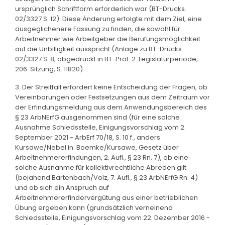
ursprünglich Schriftform erforderlich war (BT-Drucks.
02/3327 S. 12). Diese Änderung erfolgte mit dem Ziel, eine
ausgeglichenere Fassung zu finden, die sowohl für
Arbeitnehmer wie Arbeitgeber die Berufungsmöglichkeit
auf die Unbilligkeit ausspricht (Anlage zu BT-Drucks.
02/3327 S. 8, abgedruckt in BT-Prot. 2. Legislaturperiode,
206. Sitzung, S. 11820)
3. Der Streitfall erfordert keine Entscheidung der Fragen, ob
Vereinbarungen oder Festsetzungen aus dem Zeitraum vor
der Erfindungsmeldung aus dem Anwendungsbereich des
§ 23 ArbNErfG ausgenommen sind (für eine solche
Ausnahme Schiedsstelle, Einigungsvorschlag vom 2.
September 2021 - ArbErf 70/18, S. 10 f., anders
Kursawe/Nebel in: Boemke/Kursawe, Gesetz über
Arbeitnehmererfindungen, 2. Aufl., § 23 Rn. 7), ob eine
solche Ausnahme für kollektivrechtliche Abreden gilt
(bejahend Bartenbach/Volz, 7. Aufl., § 23 ArbNErfG Rn. 4)
und ob sich ein Anspruch auf
Arbeitnehmererfindervergütung aus einer betrieblichen
Übung ergeben kann (grundsätzlich verneinend
Schiedsstelle, Einigungsvorschlag vom 22. Dezember 2016 -